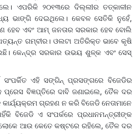
ଉଥିଲେ। ଏପରିକି ୨୦୧୩ରେ ଦିଲ୍ଲୀର ତତ୍କାଳୀନ
ଧ୍ୟ ଭାଙ୍ଗି ଦେଇଥିଲେ। କେବଳ ସେତିକି ନୁହେଁ,
ରଣ ହେବ ଏବଂ ଆମ୍‌ ଜନତାର ସରକାର ହେବ ବୋଲି
ତ୍ୟନ୍ତ ଗମ୍ବୀର। ଓଲଟା ଅତିରିକ୍ତ ଭାବେ କୃଷି
ାଇଛି। କେନ୍ଦ୍ର ସରକାର ଉଭୟ ଶୁଳ୍କ ଏବଂ ସେସ୍
ସଂପର୍କିତ ଏହି ସଙ୍ଗିନ୍ ପ୍ରସଙ୍ଗରେ ବିଜେଡିର
 ପ୍ରେସ ବିଜ୍ଞପ୍ତିରେ ଦାବି ଜଣାଇଲେ, ତୈଳ ଦର
୍ମକ କାର୍ଯ୍ୟକ୍ରମ ଗ୍ରହଣ ନ କରି ବିଜେଡି ନେତାମାନେ
ିଁକି ବିଜେଡି ଏ ସଂପର୍କରେ ପ୍ରଧାନମନ୍ତ୍ରୀଙ୍କ
ଛି? ଲୋକେ ଆଉ କେତେ କଷ୍ଟରେ ରହିଲେ, ତୈଳ ଦର