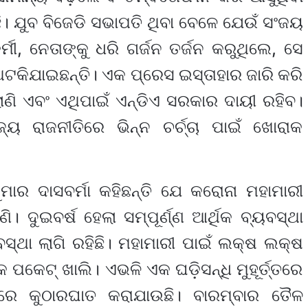
ି। ଯୁବ ବିଜେଡି ସଭାପତି ଥିବା ବେଳେ ଯେଉଁ ସଂଜୟ
ମୀ, ନେତାଙ୍କୁ ଧରି ଗର୍ଜନ ତର୍ଜନ କରୁଥିଲେ, ସେ
 ଅଟକିଯାଇଛନ୍ତି। ଏକ ପ୍ରେସ ଇସ୍ତାହାର ଜାରି କରି
ି ଏବଂ ଏଥିପାଇଁ ଏନ୍‌ଡିଏ ସରକାର ଦାୟୀ ରହିବ।
 ରାଜନୀତିରେ ଭିନ୍ନ ଚର୍ଚ୍ଚା ପାଇଁ ଖୋରାକ
ାର ଦାସବର୍ମା କହିଛନ୍ତି ଯେ କରୋନା ମହାମାରୀ
। ଦୁଇବର୍ଷ ହେଲା ସମ୍ପୂର୍ଣ୍ଣ ଆର୍ଥିକ ବ୍ୟବସ୍ଥା
ବସ୍ଥା ଲାଗି ରହିଛି। ମହାମାରୀ ପାଇଁ ଲକ୍ଷ ଲକ୍ଷ
ପକେଟ୍ ଖାଲି। ଏଭଳି ଏକ ଘଡ଼ିସନ୍ଧି ମୁହୂର୍ତ୍ତରେ
ଳରେ କୁଠାରଘାତ କରାଯାଉଛି। ବାରମ୍ବାର ତୈଳ