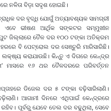
ରେ ନଳିତା ବିଡ଼ା ସଦୃଶ ହୋଇଛି।
୍ରାଧିକ ଦର ବୃଦ୍ଧି ଯୋଗୁଁ ଅତ୍ୟାବଶ୍ୟକ ସାମଗ୍ରୀ
ଣ ଏବେ ଭୀଷଣ ଆର୍ଥିକ ସଙ୍କଟର ସମ୍ମୁଖୀନ
ପୁଟ ଜିଲ୍ଲାରେ ତୈଳ ଦର ୧୦୦ ଟଙ୍କା ଅତିକ୍ରମ
ସହରରେ ବି ପେଟ୍ରୋଲ ଦର ସେଞ୍ଚୁରି ମାରିସାରିଛି।
ା ଲକ୍ଷ୍ୟ କରାଯାଉଛି। କିନ୍ତୁ ଏ ଦିଗରେ କେନ୍ଦ୍ର
ମେ’ ମାସରେ ୧୬ ଥର ତୈଳଦରରେ ପରିବର୍ତ୍ତନ
ସପ୍ତାହରେ ଡିଜେଲ ଦର ୫ ଟଙ୍କା ବଢ଼ିସାରିଲାଣି।
ଢ଼ିଲାଣି। ଆଗାମୀ ଦିନରେ ଏଥିପାଇଁ କେନ୍ଦ୍ରରେ
ରହିବ। ପୂର୍ବରୁ ଯେବେ ତେଲ ଦର ବଢୁଥିଲା, ସେବେ