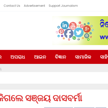
Contact Us
Advertisement
Support Journalism
ର
ଅପରାଧ
ଆଇନ
ବିଜ୍ଞାନ
ସାମାଜିକ
ସାହ
ମା
ଟକିଗଲେ ସଞ୍ଜୟ ଦାସବର୍ମା