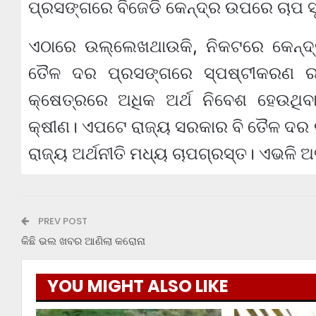
ପ୍ରସଙ୍ଗରେ ବିଜେଡି କେନ୍ଦ୍ର ଉପରେ ଚାପ ସୃଷ
ଏଠାରେ ଉଲ୍ଲେଖଥାଉକି, ନିକଟରେ କେନ୍ଦ୍ର 
ତୈଳ ଦର ପ୍ରସଙ୍ଗରେ ସ୍ପଷ୍ଟୀକରଣ ରଖ
କ୍ଷେତ୍ରରେ ଅଧିକ ଅର୍ଥ ନିବେଶ ହେଉଥିବ
କ୍ଷୀଣ। ଏପଟେ ରାଜ୍ୟ ସରକାର ବି ତୈଳ ଦର ଉ
ରାଜ୍ୟ ଅର୍ଥନୀତି ମଧ୍ୟ ଚାପଗ୍ରସ୍ତ। ଏଭଳି 
PREV POST
କିଛି ଭଲ ଖବର ଆଣିଲା କରୋନା
YOU MIGHT ALSO LIKE