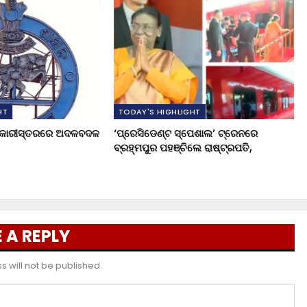
HT
TODAY'S HIGHLIGHT
ଧିକାରୀସ୍ତରରେ ଅଦଳବଦଳ
‘ପ୍ରେସିଡେଣ୍ଟ ସ୍ପେଶାଲ’ ଟ୍ରେନରେ
ବ୍ରହ୍ମପୁର ପହଞ୍ଚିଲେ ରାଷ୍ଟ୍ରପତି,
 A REPLY
 will not be published.