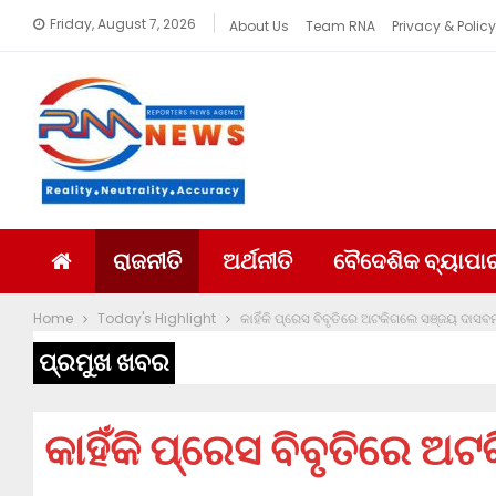
Friday, August 7, 2026
About Us
Team RNA
Privacy & Policy
ରାଜନୀତି
ଅର୍ଥନୀତି
ବୈଦେଶିକ ବ୍ୟାପା
Home
Today's Highlight
କାହିଁକି ପ୍ରେସ ବିବୃତିରେ ଅଟକିଗଲେ ସଞ୍ଜୟ ଦାସବର୍
ପ୍ରମୁଖ ଖବର
କାହିଁକି ପ୍ରେସ ବିବୃତିରେ ଅ