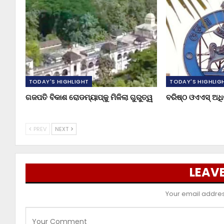
TODAY'S HIGHLIGHT
TODAY'S HIGHLIG
ଗଜପତି ବିକାଶ ରୋଡମ୍ୟାପ୍‌କୁ ମିଳିଲା ଗୁରୁତ୍ୱ
ବରିଷ୍ଠ ଓଏଏସ୍‌ ଅ
PREV
NEXT
LEAVE
Your email address