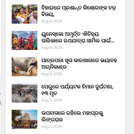
ବିହାରରେ ପ୍ରଶାନ୍ତ କିଶୋରଙ୍କ ବଡ଼
ବିଜୟ,
Aug 4, 2026
ୟୁନେସ୍କୋ ଅମୂର୍ତ୍ତ ଐତିହ୍ୟ
ତାଲିକାରେ ରଥଯାତ୍ରା ସାମିଲ ପାଇଁ…
Aug 4, 2026
ପାତ୍ରପଡା ସୂତା କାରଖାନାରେ ଭୟାବହ
ଅଗ୍ନିକାଣ୍ଡ
Aug 3, 2026
ପେରୁରେ ପର୍ଯ୍ୟଟକ ବିମାନ ଦୁର୍ଘଟଣା,
୧୩ ମୃତ
Aug 3, 2026
୍
ଉପବାସରେ ରହିଲେ ମହାପ୍ରଭୁ
ଲିଙ୍ଗରାଜ
Aug 3, 2026