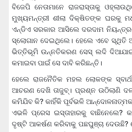
ବିଜେପି ନେତାମାନେ ରାଜରାସ୍ତାକୁ ଓହ୍ଲା
ମୁଖ୍ୟମନ୍ତ୍ରୀ ଶୀଲା ଦିକ୍ଷିତଙ୍କ ଘରକୁ ମ
ଏନ୍‌ଡିଏ ସରକାର ଆସିଲେ ଦରଦାମ ନିୟନ୍ତ୍
ସ୍ଲୋଗାନ ଦେଇଥିଲେ। ହେଲେ ଏବେ ସ୍ଥିତି ଅ
ଭିତ୍ତିଭୂମି ଉନ୍ନତିକରଣ ସେସ୍ ଲଦି ଦିଆଯ
କମାଇବା ପାଇଁ ସେ ଦାବି କରିଛନ୍ତି।
ହେଲେ ରାଜନୈତିକ ମହଲ ଲୋକଙ୍କ ସ୍ବାର୍ଥ 
ଆଚରଣ ଦେଖି ତାଜୁବ୍। ପ୍ରଶ୍ନ ଉଠିଲାଣି ଦଳ
କମିଯିବ କି? କାହିଁକି ପୂର୍ବଭଳି ଆନ୍ଦୋଳନାତ
ଏଭଳି ପ୍ରେସ ଇସ୍ତାହାରକୁ ବାଛିନେଲେ? କାହ
ଦୃଷ୍ଟି ଆକର୍ଷଣ କରିବାକୁ ପଛଘୁଞ୍ଚା ଦେଉ