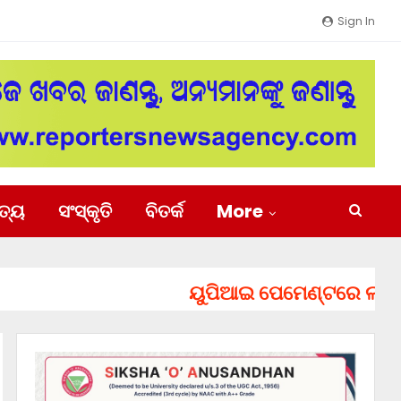
Sign In
ିତ୍ୟ
ସଂସ୍କୃତି
ବିତର୍କ
More
ୟୁପିଆଇ ପେମେଣ୍ଟରେ ଲାଗିପାରେ ଚ