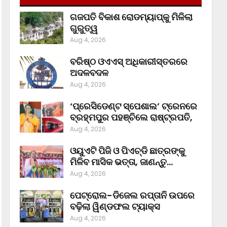
ଗଜପତି ବିକାଶ ରୋଡମ୍ୟାପ୍‌କୁ ମିଳିଲା
ଗୁରୁତ୍ୱ
Aug 4, 2026
ବରିଷ୍ଠ ଓଏଏସ୍‌ ଅଧିକାରୀସ୍ତରରେ
ଅଦଳବଦଳ
Aug 4, 2026
‘ପ୍ରେସିଡେଣ୍ଟ ସ୍ପେଶାଲ’ ଟ୍ରେନରେ
ବ୍ରହ୍ମପୁର ପହଞ୍ଚିଲେ ରାଷ୍ଟ୍ରପତି,
Aug 4, 2026
ଓୟୁଏଟି ପିଜି ଓ ପିଏଚ୍‌ଡି ଛାତ୍ରଙ୍କୁ
ମିଳିବ ମାସିକ ଭତ୍ତା, ଜାଣନ୍ତୁ…
Aug 4, 2026
ପେଟ୍ରୋଲ-ଡିଜେଲ ରପ୍ତାନି ଉପରେ
ବଢ଼ିଲା ୱିଣ୍ଡଫଲ ଟ୍ୟାକ୍ସ
Aug 4, 2026