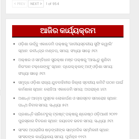
PREV
NEXT
1 of 954
ଆଜିର କାର୍ଯ୍ୟକ୍ରମ
ଓଡ଼ିଶା ଊର୍ଦ୍ଦୁ ଏକାଡେମି ପକ୍ଷରୁ ‘ଜାତୀୟସ୍ତରୀୟ ସୁଫି କୱାଲି’
ସ୍ଥାନ: ରବୀନ୍ଦ୍ର ମଣ୍ଡପ, ସମୟ: ସଂଧ୍ୟା ସାଢ଼େ ୬ଟା
ଅକ୍ଷର ଓ ସମ୍ବିଧାନ ସୁରକ୍ଷା ମଞ୍ଚ ପକ୍ଷରୁ ‘ଆସନ୍ତୁ ଶୁଣିବା
ନିରଂଜନ ଟକ୍‌ଲେଙ୍କୁ’ ସ୍ଥାନ: ପ୍ରେସ୍‌ କ୍ଲବ୍‌ ଅଫ୍‌ ଓଡ଼ିଶା ସମୟ:
ସଂଧ୍ୟା ସାଢ଼େ ୬ଟା
ସମୃଦ୍ଧ ଓଡ଼ିଶା ରାଜ୍ୟ ଯୁବବାହିନୀର ଜିଲ୍ଲା ସ୍ତରୀୟ କମିଟି ଗଠନ ପାଇଁ
କର୍ମଶାଳା ସ୍ଥାନ: ଲୋହିଆ ଏକାଡେମି ସମୟ: ଅପରାହ୍‌ଣ ୪ଟା
ଅଶାନ୍ତ ଆତ୍ମା ପୁସ୍ତକ ଲୋକାର୍ପଣ ଓ ସାରସ୍ବତ ସମାରୋହ ସ୍ଥାନ:
ପାନ୍ଥ ନିବାସ ସମୟ: ସନ୍ଧ୍ୟା ୫ଟା
ପ୍ରଶାନ୍ତି ଚାରିଟେବୁଲ୍‌ ଟ୍ରଷ୍ଟ୍‌ ପକ୍ଷରୁ ଶ୍ରେଷ୍ଠ ଓଡ଼ିଆଣୀ ୨୦୨୨
ପୁରସ୍କାର ବିତରଣ ସ୍ଥାନ: ଜୟଦେବ ଭବନ ସମୟ: ସନ୍ଧ୍ୟା ୬ଟା
ସାଂସଦ ଅପରାଜିତା ଷଡ଼ଙ୍ଗୀଙ୍କ ସାମ୍ବାଦିକ ସମ୍ମିଳନୀ ସ୍ଥାନ:
ସାଂସଦଙ୍କ କାର୍ଯ୍ୟାଳୟ ସମୟ: ପୂର୍ବାହ୍ନ ୧୧ଟା