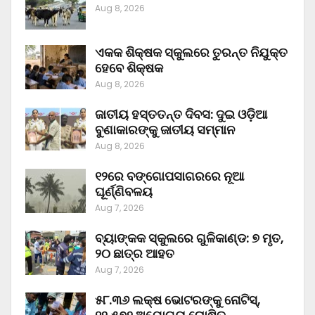
Aug 8, 2026
ଏକକ ଶିକ୍ଷକ ସ୍କୁଲରେ ତୁରନ୍ତ ନିଯୁକ୍ତ
ହେବେ ଶିକ୍ଷକ
Aug 8, 2026
ଜାତୀୟ ହସ୍ତତନ୍ତ ଦିବସ: ଦୁଇ ଓଡ଼ିଆ
ବୁଣାକାରଙ୍କୁ ଜାତୀୟ ସମ୍ମାନ
Aug 8, 2026
୧୨ରେ ବଙ୍ଗୋପସାଗରରେ ନୂଆ
ଘୂର୍ଣ୍ଣିବଳୟ
Aug 7, 2026
ବ୍ୟାଙ୍କକ ସ୍କୁଲରେ ଗୁଳିକାଣ୍ଡ: ୭ ମୃତ,
୨୦ ଛାତ୍ର ଆହତ
Aug 7, 2026
୫୮.୩୬ ଲକ୍ଷ ଭୋଟରଙ୍କୁ ନୋଟିସ୍‌,