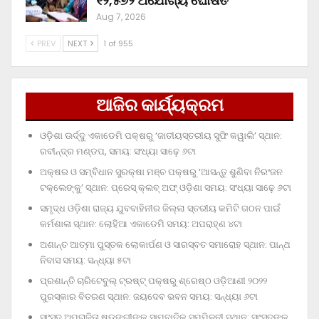
୧୨,୫୭୨ ଅଯୋଗ୍ୟ ଘୋଷିତ
Aug 7, 2026
PREV
NEXT
1 of 955
ଆଜିର କାର୍ଯ୍ୟକ୍ରମ
ଓଡ଼ିଶା ଊର୍ଦ୍ଦୁ ଏକାଡେମି ପକ୍ଷରୁ ‘ଜାତୀୟସ୍ତରୀୟ ସୁଫି କୱାଲି’ ସ୍ଥାନ:
ରବୀନ୍ଦ୍ର ମଣ୍ଡପ, ସମୟ: ସଂଧ୍ୟା ସାଢ଼େ ୬ଟା
ଅକ୍ଷର ଓ ସମ୍ବିଧାନ ସୁରକ୍ଷା ମଞ୍ଚ ପକ୍ଷରୁ ‘ଆସନ୍ତୁ ଶୁଣିବା ନିରଂଜନ
ଟକ୍‌ଲେଙ୍କୁ’ ସ୍ଥାନ: ପ୍ରେସ୍‌ କ୍ଲବ୍‌ ଅଫ୍‌ ଓଡ଼ିଶା ସମୟ: ସଂଧ୍ୟା ସାଢ଼େ ୬ଟା
ସମୃଦ୍ଧ ଓଡ଼ିଶା ରାଜ୍ୟ ଯୁବବାହିନୀର ଜିଲ୍ଲା ସ୍ତରୀୟ କମିଟି ଗଠନ ପାଇଁ
କର୍ମଶାଳା ସ୍ଥାନ: ଲୋହିଆ ଏକାଡେମି ସମୟ: ଅପରାହ୍‌ଣ ୪ଟା
ଅଶାନ୍ତ ଆତ୍ମା ପୁସ୍ତକ ଲୋକାର୍ପଣ ଓ ସାରସ୍ବତ ସମାରୋହ ସ୍ଥାନ: ପାନ୍ଥ
ନିବାସ ସମୟ: ସନ୍ଧ୍ୟା ୫ଟା
ପ୍ରଶାନ୍ତି ଚାରିଟେବୁଲ୍‌ ଟ୍ରଷ୍ଟ୍‌ ପକ୍ଷରୁ ଶ୍ରେଷ୍ଠ ଓଡ଼ିଆଣୀ ୨୦୨୨
ପୁରସ୍କାର ବିତରଣ ସ୍ଥାନ: ଜୟଦେବ ଭବନ ସମୟ: ସନ୍ଧ୍ୟା ୬ଟା
ସାଂସଦ ଅପରାଜିତା ଷଡ଼ଙ୍ଗୀଙ୍କ ସାମ୍ବାଦିକ ସମ୍ମିଳନୀ ସ୍ଥାନ: ସାଂସଦଙ୍କ