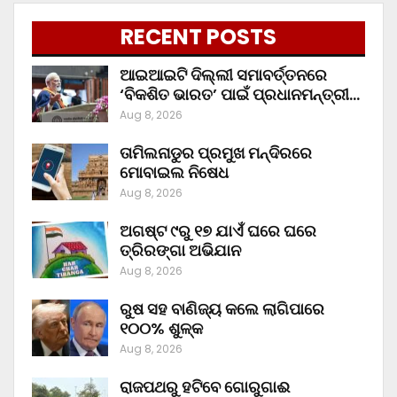
RECENT POSTS
ଆଇଆଇଟି ଦିଲ୍ଲୀ ସମାବର୍ତ୍ତନରେ
‘ବିକଶିତ ଭାରତ’ ପାଇଁ ପ୍ରଧାନମନ୍ତ୍ରୀ…
Aug 8, 2026
ତାମିଲନାଡୁର ପ୍ରମୁଖ ମନ୍ଦିରରେ
ମୋବାଇଲ ନିଷେଧ
Aug 8, 2026
ଅଗଷ୍ଟ ୯ରୁ ୧୭ ଯାଏଁ ଘରେ ଘରେ
ତ୍ରିରଙ୍ଗା ଅଭିଯାନ
Aug 8, 2026
ରୁଷ ସହ ବାଣିଜ୍ୟ କଲେ ଲାଗିପାରେ
୧୦୦% ଶୁଳ୍କ
Aug 8, 2026
ରାଜପଥରୁ ହଟିବେ ଗୋରୁଗାଈ