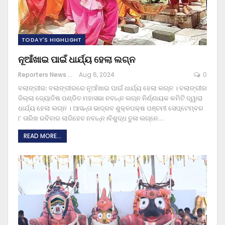
TODAY'S HIGHLIGHT
ନୂଆଁଖାଇ ପାଇଁ ଧାର୍ଯ୍ୟ ହେଲା ଲଗ୍ନ
Reporters News Agency
Aug 6, 2024
0
ବଲାଙ୍ଗୀର: ବଲାଙ୍ଗୀରରେ ନୂଆଁଖାଇ ପାଇଁ ଧାର୍ଯ୍ୟ ହେଲା ଲଗ୍ନ । ବଲାଙ୍ଗୀର
ଜିଲ୍ଲା ଜ୍ୟୋତିଷ ପଣ୍ଡିତ ମହାସଭା ନବାନ୍ନ ଲଗ୍ନ ନିର୍ଣ୍ଣାୟକ କମିଟି ଦ୍ୱାରା
ଧାର୍ଯ୍ୟ ହେଲା ଲଗ୍ନ । ଆସନ୍ତା ଭାଦ୍ରବ ଶୁକ୍ଳପକ୍ଷ ପଞ୍ଚମୀ ସେପ୍ଟେମ୍ବର
୮ ତାରିଖ ରବିବାର ଲାଗିହେବ ନବାନ୍ନ।ବିଶୁଦ୍ଧ ତୁଳା ଲଗ୍ନେ
…
READ MORE...