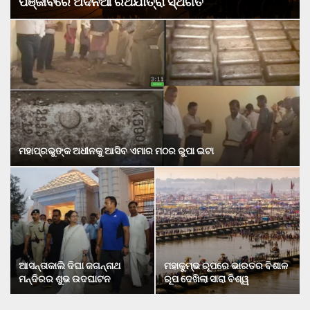
ପଞ୍ଜାବରେ ଅଦିନିଆ ରଥଯାତ୍ରା ସ୍ଥଗିତ
ମହାପ୍ରଭୁଙ୍କ ଅଧୀନକୁ ଆସିବ ଏମାର ମଠର ରୁପା ଇଟା
ଆସନ୍ତାକାଲି ଦିଘା ଜଗନ୍ନାଥ
ମହାକୁମ୍ଭ ରୂପରେ ଭାରତର ବିଶାଳ
ମନ୍ଦିରର ଶୁଭ ଉଦଘାଟନ
ରୂପ ଦେଖିଲା ସାରା ବିଶ୍ୱ