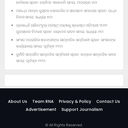
କର୍ମଶାଳା ସ୍ଥାନ: ଲୋହିଆ ଏକାଡେମି ସମୟ: ଅପରାହ୍‌ଣ ୪ଟା
ଅଶାନ୍ତ ଆତ୍ମା ପୁସ୍ତକ ଲୋକାର୍ପଣ ଓ ସାରସ୍ବତ ସମାରୋହ ସ୍ଥାନ: ପାନ୍ଥ
ନିବାସ ସମୟ: ସନ୍ଧ୍ୟା ୫ଟା
ପ୍ରଶାନ୍ତି ଚାରିଟେବୁଲ୍‌ ଟ୍ରଷ୍ଟ୍‌ ପକ୍ଷରୁ ଶ୍ରେଷ୍ଠ ଓଡ଼ିଆଣୀ ୨୦୨୨
ପୁରସ୍କାର ବିତରଣ ସ୍ଥାନ: ଜୟଦେବ ଭବନ ସମୟ: ସନ୍ଧ୍ୟା ୬ଟା
ସାଂସଦ ଅପରାଜିତା ଷଡ଼ଙ୍ଗୀଙ୍କ ସାମ୍ବାଦିକ ସମ୍ମିଳନୀ ସ୍ଥାନ: ସାଂସଦଙ୍କ
କାର୍ଯ୍ୟାଳୟ ସମୟ: ପୂର୍ବାହ୍ନ ୧୧ଟା
ଦୁର୍ନୀତି ସମ୍ପର୍କିତ ସାମ୍ବାଦିକ ସମ୍ମିଳନୀ ସ୍ଥାନ: ଉତ୍କଳ ସାମ୍ବାଦିକ ଭବନ
ସମୟ: ପୂର୍ବାହ୍ନ ୧୧ଟା
About Us
Team RNA
Privacy & Policy
Contact Us
Advertisement
Support Journalism
© All Rights Reserved.