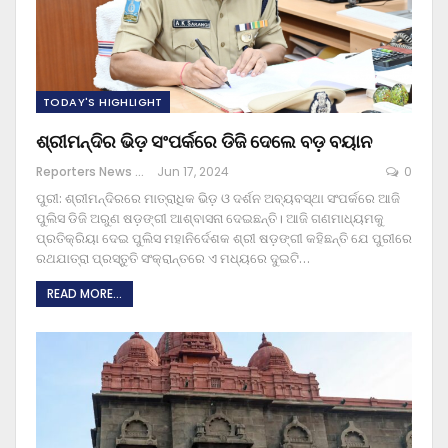
TODAY'S HIGHLIGHT
ଶ୍ରୀମନ୍ଦିର ଭିଡ଼ ସଂପର୍କରେ ଡିଜି ଦେଲେ ବଡ଼ ବୟାନ
Reporters News Agency
Jun 17, 2024
0
ପୁରୀ: ଶ୍ରୀମନ୍ଦିରରେ ମାତ୍ରାଧିକ ଭିଡ଼ ଓ ଦର୍ଶନ ଅବ୍ୟବସ୍ଥା ସଂପର୍କରେ ଆଜି
ପୁଲିସ ଡିଜି ଅରୁଣ ଷଡ଼ଙ୍ଗୀ ଆଶ୍ବାସନା ଦେଇଛନ୍ତି। ଆଜି ଗଣମାଧ୍ୟମକୁ
ପ୍ରତିକ୍ରିୟା ଦେଇ ପୁଲିସ ମହାନିର୍ଦେଶକ ଶ୍ରୀ ଷଡ଼ଙ୍ଗୀ କହିଛନ୍ତି ଯେ ପୁରୀରେ
ରଥଯାତ୍ରା ପ୍ରସ୍ତୁତି ସଂକ୍ରାନ୍ତରେ ଏ ମଧ୍ୟରେ ଦୁଇଟି
…
READ MORE...