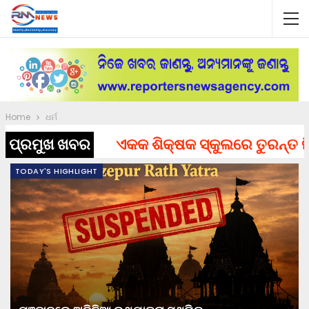
Home
ଧର୍ମ
ପ୍ରମୁଖ ଖବର
ଏକକ ଶିକ୍ଷକ ସ୍କୁଲରେ ତୁରନ୍ତ ନିଯୁକ୍ତ 
TODAY'S HIGHLIGHT