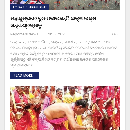
TODAY'S HIGHLIGHT
ମହାକୁମ୍ଭରେ ବୁଡ ପକାଉଛନ୍ତି ଲକ୍ଷ ଲକ୍ଷ
ସନ୍ଥ,ଶ୍ରଦ୍ଧାଳୁ
Reporters News Agency
Jan 13, 2025
0
ଉତ୍ତର ପ୍ରଦେଶ: ଆଜିଠାରୁ ସଙ୍ଗମ୍ ନଗରୀ ପ୍ରୟାଗରାଜରେ ଆରମ୍ଭ
ହୋଇଛି ମହାକୁମ୍ଭ ମେଳା। ଭାରତୀୟ ସଂସ୍କୃତି, ଚେତନା ଓ ବିଶ୍ବାସର ମହାପର୍ବ
ତଥା ବିଶ୍ବର ସର୍ବବୃହତ୍ତ ଆଧ୍ୟାତ୍ମିକ ମେଳା। ଆଜି ପବିତ୍ର ପୌଷ
ପୂର୍ଣ୍ଣିମାଠୁ ଏହି ଭବ୍ୟ,ଦିବ୍ୟ ସଙ୍ଗମ ତୀର୍ଥନଗରୀ ଉତ୍ତର ପ୍ରଦେଶର
ପ୍ରୟାଗରାଜରେ
…
READ MORE...