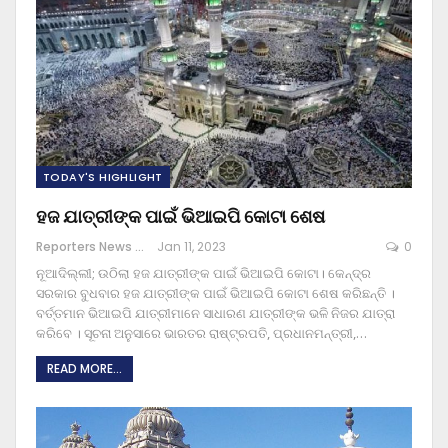
TODAY'S HIGHLIGHT
ହଜ ଯାତ୍ରୀଙ୍କ ପାଇଁ ଭିଆଇପି କୋଟା ଶେଷ
Reporters News Agency
Jan 11, 2023
0
ନୂଆଦିଲ୍ଲୀ; ଉଠିଲା ହଜ ଯାତ୍ରୀଙ୍କ ପାଇଁ ଭିଆଇପି କୋଟା। କେନ୍ଦ୍ର
ସରକାର ବୁଧବାର ହଜ ଯାତ୍ରୀଙ୍କ ପାଇଁ ଭିଆଇପି କୋଟା ଶେଷ କରିଛନ୍ତି ।
ବର୍ତ୍ତମାନ ଭିଆଇପି ଯାତ୍ରୀମାନେ ସାଧାରଣ ଯାତ୍ରୀଙ୍କ ଭଳି ନିଜର ଯାତ୍ରା
କରିବେ । ସୂଚନା ଅନୁସାରେ ଭାରତର ରାଷ୍ଟ୍ରପତି, ପ୍ରଧାନମନ୍ତ୍ରୀ,
…
READ MORE...