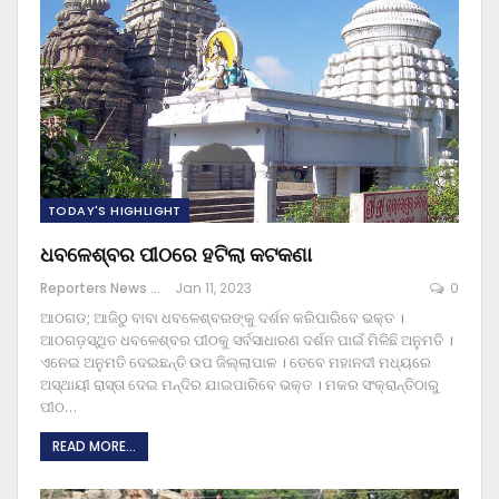
TODAY'S HIGHLIGHT
ଧବଳେଶ୍ବର ପୀଠରେ ହଟିଲା କଟକଣା
Reporters News Agency
Jan 11, 2023
0
ଆଠଗଡ; ଆଜିଠୁ ବାବା ଧବଳେଶ୍ବରଙ୍କୁ ଦର୍ଶନ କରିପାରିବେ ଭକ୍ତ ।
ଆଠଗଡ଼ସ୍ଥିତ ଧବଳେଶ୍ବର ପୀଠକୁ ସର୍ବସାଧାରଣ ଦର୍ଶନ ପାଇଁ ମିଳିଛି ଅନୁମତି ।
ଏନେଇ ଅନୁମତି ଦେଇଛନ୍ତି ଉପ ଜିଲ୍ଲାପାଳ । ତେବେ ମହାନଦୀ ମଧ୍ୟରେ
ଅସ୍ଥାୟୀ ରାସ୍ତା ଦେଇ ମନ୍ଦିର ଯାଇପାରିବେ ଭକ୍ତ । ମକର ସଂକ୍ରାନ୍ତିଠାରୁ
ପୀଠ
…
READ MORE...