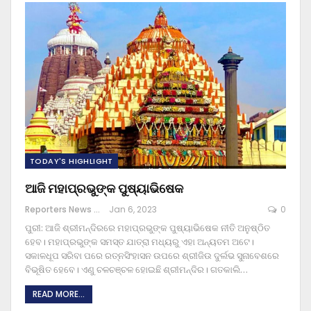
TODAY'S HIGHLIGHT
ଆଜି ମହାପ୍ରଭୁଙ୍କ ପୁଷ୍ୟାଭିଷେକ
Reporters News Agency
Jan 6, 2023
0
ପୁରୀ: ଆଜି ଶ୍ରୀମନ୍ଦିରରେ ମହାପ୍ରଭୁଙ୍କ ପୁଷ୍ୟାଭିଷେକ ନୀତି ଅନୁଷ୍ଠିତ
ହେବ। ମହାପ୍ରଭୁଙ୍କ ସମସ୍ତ ଯାତ୍ରା ମଧ୍ୟରୁ ଏହା ଅନ୍ୟତମ ଅଟେ।
ସକାଳଧୂପ ସରିବା ପରେ ରତ୍ନସିଂହାସନ ଉପରେ ଶ୍ରୀଜିଉ ଦୁର୍ଲଭ ସୁନାବେଶରେ
ବିଭୂଷିତ ହେବେ। ଏଣୁ ଚଳଚଞ୍ଚଳ ହୋଇଛି ଶ୍ରୀମନ୍ଦିର।
ଗତକାଲି
…
READ MORE...