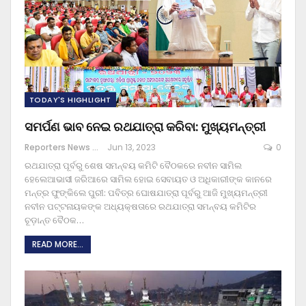
TODAY'S HIGHLIGHT
ସମର୍ପଣ ଭାବ ନେଇ ରଥଯାତ୍ରା କରିବା: ମୁଖ୍ୟମନ୍ତ୍ରୀ
Reporters News Agency
Jun 13, 2023
0
ରଥଯାତ୍ରା ପୂର୍ବରୁ ଶେଷ ସମନ୍ବୟ କମିଟି ବୈଠକରେ ନବୀନ ସାମିଲ
ହେଲେଆଭାସୀ ଜରିଆରେ ସାମିଲ ହୋଇ ସେବାୟତ ଓ ଅଧିକାରୀଙ୍କ କାନରେ
ମନ୍ତ୍ର ଫୁଙ୍କିଲେ
ପୁରୀ: ପବିତ୍ର ଘୋଷଯାତ୍ରା ପୂର୍ବରୁ ଆଜି ମୁଖ୍ୟମନ୍ତ୍ରୀ
ନବୀନ ପଟ୍ଟନାୟକଙ୍କ ଅଧ୍ୟକ୍ଷତାରେ ରଥଯାତ୍ରା ସମନ୍ବୟ କମିଟିର
ଚୂଡ଼ାନ୍ତ ବୈଠକ
…
READ MORE...