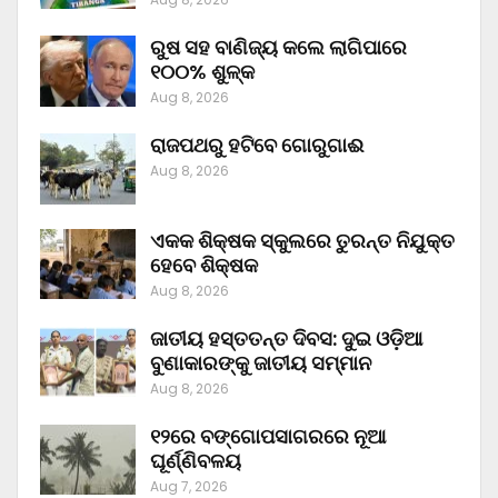
ରୁଷ ସହ ବାଣିଜ୍ୟ କଲେ ଲାଗିପାରେ
୧୦୦% ଶୁଳ୍କ
Aug 8, 2026
ରାଜପଥରୁ ହଟିବେ ଗୋରୁଗାଈ
Aug 8, 2026
ଏକକ ଶିକ୍ଷକ ସ୍କୁଲରେ ତୁରନ୍ତ ନିଯୁକ୍ତ
ହେବେ ଶିକ୍ଷକ
Aug 8, 2026
ଜାତୀୟ ହସ୍ତତନ୍ତ ଦିବସ: ଦୁଇ ଓଡ଼ିଆ
ବୁଣାକାରଙ୍କୁ ଜାତୀୟ ସମ୍ମାନ
Aug 8, 2026
୧୨ରେ ବଙ୍ଗୋପସାଗରରେ ନୂଆ
ଘୂର୍ଣ୍ଣିବଳୟ
Aug 7, 2026