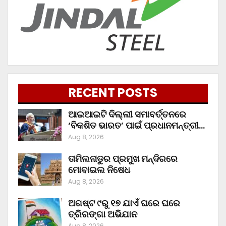
RECENT POSTS
ଆଇଆଇଟି ଦିଲ୍ଲୀ ସମାବର୍ତ୍ତନରେ
‘ବିକଶିତ ଭାରତ’ ପାଇଁ ପ୍ରଧାନମନ୍ତ୍ରୀ…
Aug 8, 2026
ତାମିଲନାଡୁର ପ୍ରମୁଖ ମନ୍ଦିରରେ
ମୋବାଇଲ ନିଷେଧ
Aug 8, 2026
ଅଗଷ୍ଟ ୯ରୁ ୧୭ ଯାଏଁ ଘରେ ଘରେ
ତ୍ରିରଙ୍ଗା ଅଭିଯାନ
Aug 8, 2026