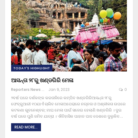
TODAY'S HIGHLIGHT
ଆସନ୍ତା ୨୮ରୁ ଖଣ୍ଡଗିରି ମେଳା
Reporters News Agency
Jan 9, 2023
0
୨ବର୍ଷ ପରେ ଦର୍ଶକଙ୍କ କରତାଳିରେ କମ୍ପିବ ଖଣ୍ଡଗିରିଆସନ୍ତା ୨୮ରୁ
ଫେବ୍ରୁଆରୀ ୧୦ଯାଏଁ ଚାଲିବ ମେଳାଅପେରାରେ ନଗ୍ନତା ଓ ଅଶ୍ଳୀଳତା ଉପରେ
କଟକଣା
ଭୁବନେଶ୍ବର; ମାଘ ମେଳା ପାଇଁ ସଜେଇ ହେଲାଣି ଖଣ୍ଡଗିରି । ଦୁଇ
ବର୍ଷ ପରେ ପୁଣି ଜମିବ ଯାତ୍ରା । ଐତିହାସିକ ପାହାଡ ପାଦ ଦେଶରେ ଦୁଲୁକିବ
…
READ MORE...