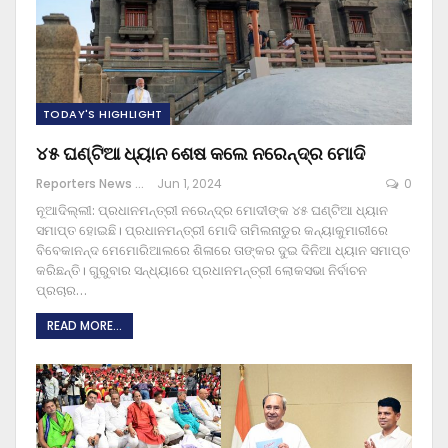
TODAY'S HIGHLIGHT
୪୫ ଘଣ୍ଟିଆ ଧ୍ୟାନ ଶେଷ କଲେ ନରେନ୍ଦ୍ର ମୋଦି
Reporters News Agency
Jun 1, 2024
0
ନୂଆଦିଲ୍ଲୀ: ପ୍ରଧାନମନ୍ତ୍ରୀ ନରେନ୍ଦ୍ର ମୋଦୀଙ୍କ ୪୫ ଘଣ୍ଟିଆ ଧ୍ୟାନ
ସମାପ୍ତ ହୋଇଛି। ପ୍ରଧାନମନ୍ତ୍ରୀ ମୋଦି ତାମିଲନାଡୁର କନ୍ୟାକୁମାରୀରେ
ବିବେକାନନ୍ଦ ମେମୋରିଆଲରେ ଶିଳାରେ ତାଙ୍କର ଦୁଇ ଦିନିଆ ଧ୍ୟାନ ସମାପ୍ତ
କରିଛନ୍ତି। ଗୁରୁବାର ସନ୍ଧ୍ୟାରେ ପ୍ରଧାନମନ୍ତ୍ରୀ ଲୋକସଭା ନିର୍ବାଚନ
ପ୍ରଚାର
…
READ MORE...