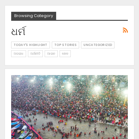
Browsing Category
ଧର୍ମ
TODAY'S HIGHLIGHT
TOP STORIES
UNCATEGORIZED
ଅପରାଧ
ଅର୍ଥନୀତି
ଆଇନ
ଖେଳ