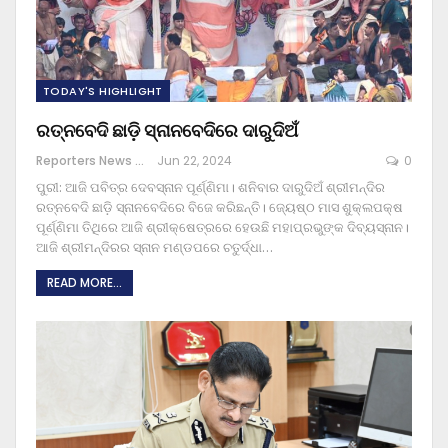
TODAY'S HIGHLIGHT
ରତ୍ନବେଦି ଛାଡ଼ି ସ୍ନାନବେଦିରେ ଦାରୁଦିଅଁ
Reporters News Agency
Jun 22, 2024
0
ପୁରୀ: ଆଜି ପବିତ୍ର ଦେବସ୍ନାନ ପୂର୍ଣ୍ଣିମା। ଶନିବାର ଦାରୁଦିଅଁ ଶ୍ରୀମନ୍ଦିର
ରତ୍ନବେଦି ଛାଡ଼ି ସ୍ନାନବେଦିରେ ବିଜେ କରିଛନ୍ତି। ଜ୍ୟେଷ୍ଠ ମାସ ଶୁକ୍ଲପକ୍ଷ
ପୂର୍ଣ୍ଣିମା ତିଥିରେ ଆଜି ଶ୍ରୀକ୍ଷେତ୍ରରେ ହେଉଛି ମହାପ୍ରଭୁଙ୍କ ଦିବ୍ୟସ୍ନାନ।
ଆଜି ଶ୍ରୀମନ୍ଦିରର ସ୍ନାନ ମଣ୍ଡପରେ ଚତୁର୍ଦ୍ଧା
…
READ MORE...