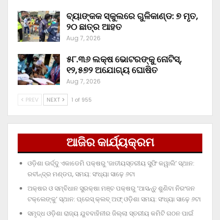
ବ୍ୟାଙ୍କକ ସ୍କୁଲରେ ଗୁଳିକାଣ୍ଡ: ୭ ମୃତ,
୨୦ ଛାତ୍ର ଆହତ
Aug 7, 2026
୫୮.୩୬ ଲକ୍ଷ ଭୋଟରଙ୍କୁ ନୋଟିସ୍‌,
୧୨,୫୭୨ ଅଯୋଗ୍ୟ ଘୋଷିତ
Aug 7, 2026
PREV
NEXT
1 of 955
ଆଜିର କାର୍ଯ୍ୟକ୍ରମ
ଓଡ଼ିଶା ଊର୍ଦ୍ଦୁ ଏକାଡେମି ପକ୍ଷରୁ ‘ଜାତୀୟସ୍ତରୀୟ ସୁଫି କୱାଲି’ ସ୍ଥାନ:
ରବୀନ୍ଦ୍ର ମଣ୍ଡପ, ସମୟ: ସଂଧ୍ୟା ସାଢ଼େ ୬ଟା
ଅକ୍ଷର ଓ ସମ୍ବିଧାନ ସୁରକ୍ଷା ମଞ୍ଚ ପକ୍ଷରୁ ‘ଆସନ୍ତୁ ଶୁଣିବା ନିରଂଜନ
ଟକ୍‌ଲେଙ୍କୁ’ ସ୍ଥାନ: ପ୍ରେସ୍‌ କ୍ଲବ୍‌ ଅଫ୍‌ ଓଡ଼ିଶା ସମୟ: ସଂଧ୍ୟା ସାଢ଼େ ୬ଟା
ସମୃଦ୍ଧ ଓଡ଼ିଶା ରାଜ୍ୟ ଯୁବବାହିନୀର ଜିଲ୍ଲା ସ୍ତରୀୟ କମିଟି ଗଠନ ପାଇଁ