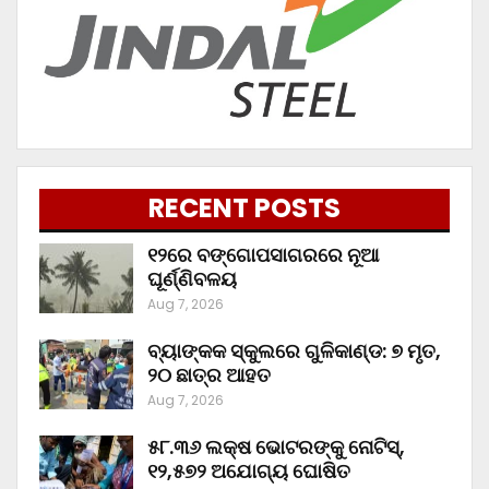
RECENT POSTS
୧୨ରେ ବଙ୍ଗୋପସାଗରରେ ନୂଆ
ଘୂର୍ଣ୍ଣିବଳୟ
Aug 7, 2026
ବ୍ୟାଙ୍କକ ସ୍କୁଲରେ ଗୁଳିକାଣ୍ଡ: ୭ ମୃତ,
୨୦ ଛାତ୍ର ଆହତ
Aug 7, 2026
୫୮.୩୬ ଲକ୍ଷ ଭୋଟରଙ୍କୁ ନୋଟିସ୍‌,
୧୨,୫୭୨ ଅଯୋଗ୍ୟ ଘୋଷିତ