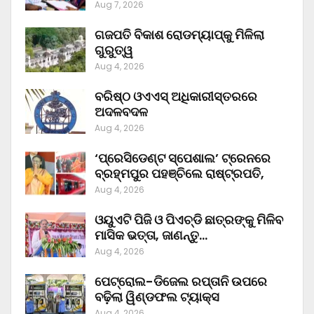
Aug 7, 2026
ଗଜପତି ବିକାଶ ରୋଡମ୍ୟାପ୍‌କୁ ମିଳିଲା
ଗୁରୁତ୍ୱ
Aug 4, 2026
ବରିଷ୍ଠ ଓଏଏସ୍‌ ଅଧିକାରୀସ୍ତରରେ
ଅଦଳବଦଳ
Aug 4, 2026
‘ପ୍ରେସିଡେଣ୍ଟ ସ୍ପେଶାଲ’ ଟ୍ରେନରେ
ବ୍ରହ୍ମପୁର ପହଞ୍ଚିଲେ ରାଷ୍ଟ୍ରପତି,
Aug 4, 2026
ଓୟୁଏଟି ପିଜି ଓ ପିଏଚ୍‌ଡି ଛାତ୍ରଙ୍କୁ ମିଳିବ
ମାସିକ ଭତ୍ତା, ଜାଣନ୍ତୁ…
Aug 4, 2026
ପେଟ୍ରୋଲ-ଡିଜେଲ ରପ୍ତାନି ଉପରେ
ବଢ଼ିଲା ୱିଣ୍ଡଫଲ ଟ୍ୟାକ୍ସ
Aug 4, 2026