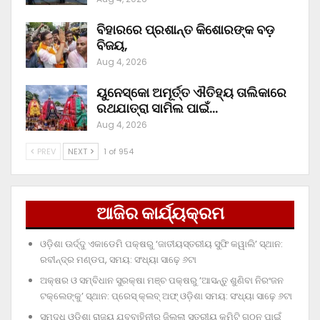
ବିହାରରେ ପ୍ରଶାନ୍ତ କିଶୋରଙ୍କ ବଡ଼
ବିଜୟ,
Aug 4, 2026
ୟୁନେସ୍କୋ ଅମୂର୍ତ୍ତ ଐତିହ୍ୟ ତାଲିକାରେ
ରଥଯାତ୍ରା ସାମିଲ ପାଇଁ…
Aug 4, 2026
PREV
NEXT
1 of 954
ଆଜିର କାର୍ଯ୍ୟକ୍ରମ
ଓଡ଼ିଶା ଊର୍ଦ୍ଦୁ ଏକାଡେମି ପକ୍ଷରୁ ‘ଜାତୀୟସ୍ତରୀୟ ସୁଫି କୱାଲି’ ସ୍ଥାନ:
ରବୀନ୍ଦ୍ର ମଣ୍ଡପ, ସମୟ: ସଂଧ୍ୟା ସାଢ଼େ ୬ଟା
ଅକ୍ଷର ଓ ସମ୍ବିଧାନ ସୁରକ୍ଷା ମଞ୍ଚ ପକ୍ଷରୁ ‘ଆସନ୍ତୁ ଶୁଣିବା ନିରଂଜନ
ଟକ୍‌ଲେଙ୍କୁ’ ସ୍ଥାନ: ପ୍ରେସ୍‌ କ୍ଲବ୍‌ ଅଫ୍‌ ଓଡ଼ିଶା ସମୟ: ସଂଧ୍ୟା ସାଢ଼େ ୬ଟା
ସମୃଦ୍ଧ ଓଡ଼ିଶା ରାଜ୍ୟ ଯୁବବାହିନୀର ଜିଲ୍ଲା ସ୍ତରୀୟ କମିଟି ଗଠନ ପାଇଁ