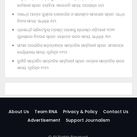
କର୍ମଶାଳା ସ୍ଥାନ: ଲୋହିଆ ଏକାଡେମି ସମୟ: ଅପରାହ୍‌ଣ ୪ଟା
ଅଶାନ୍ତ ଆତ୍ମା ପୁସ୍ତକ ଲୋକାର୍ପଣ ଓ ସାରସ୍ବତ ସମାରୋହ ସ୍ଥାନ: ପାନ୍ଥ
ନିବାସ ସମୟ: ସନ୍ଧ୍ୟା ୫ଟା
ପ୍ରଶାନ୍ତି ଚାରିଟେବୁଲ୍‌ ଟ୍ରଷ୍ଟ୍‌ ପକ୍ଷରୁ ଶ୍ରେଷ୍ଠ ଓଡ଼ିଆଣୀ ୨୦୨୨
ପୁରସ୍କାର ବିତରଣ ସ୍ଥାନ: ଜୟଦେବ ଭବନ ସମୟ: ସନ୍ଧ୍ୟା ୬ଟା
ସାଂସଦ ଅପରାଜିତା ଷଡ଼ଙ୍ଗୀଙ୍କ ସାମ୍ବାଦିକ ସମ୍ମିଳନୀ ସ୍ଥାନ: ସାଂସଦଙ୍କ
କାର୍ଯ୍ୟାଳୟ ସମୟ: ପୂର୍ବାହ୍ନ ୧୧ଟା
ଦୁର୍ନୀତି ସମ୍ପର୍କିତ ସାମ୍ବାଦିକ ସମ୍ମିଳନୀ ସ୍ଥାନ: ଉତ୍କଳ ସାମ୍ବାଦିକ ଭବନ
ସମୟ: ପୂର୍ବାହ୍ନ ୧୧ଟା
About Us
Team RNA
Privacy & Policy
Contact Us
Advertisement
Support Journalism
© All Rights Reserved.