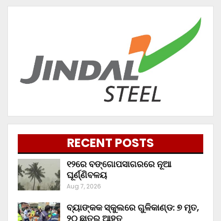
RECENT POSTS
୧୨ରେ ବଙ୍ଗୋପସାଗରରେ ନୂଆ
ଘୂର୍ଣ୍ଣିବଳୟ
Aug 7, 2026
ବ୍ୟାଙ୍କକ ସ୍କୁଲରେ ଗୁଳିକାଣ୍ଡ: ୭ ମୃତ,
୨୦ ଛାତ୍ର ଆହତ