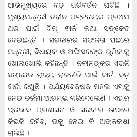
ଆଭିମୁଖ୍ୟରେ ବଡ଼ ପରିବର୍ତନ ଘଟିଛି ।
ମୁଖ୍ୟମନ୍ତ୍ରୀ ନବୀନ ପଟ୍ଟନାୟକ ପ୍ରଥମ
ଥର ପାଇଁ ଟିମ୍‍ ଵାର୍କ କଥା ସଙ୍କେତ
ଦେଇଛନ୍ତି । ସରକାରର ସଫଳତା ପଛରେ
ମନ୍ତ୍ରୀ, ବିଧାୟକ ଓ ଅଫିସରଙ୍କ ଭୂମିକାକୁ
ଖୋଲାଖୋଲି କହିଛନ୍ତି । ନବୀନଙ୍କର ଏଭଳି
ସଙ୍କେତ ରାଜ୍ୟ ରାଜନୀତି ପାଇଁ ବାର୍ତା ବଡ଼
ବାର୍ତା ରଖୁଛି । ପର୍ଯ୍ୟବେକ୍ଷକ ମହଲ ଏହାକୁ
ନେଇ ତର୍ଜମା ଆରମ୍ଭ କରିଦେଲେଣି । ଏହାର
ପ୍ରଭାବ ପ୍ରଶାସନ ଓ ସରକାର ଉପରେ
କିଭଳି ରହିବ, ତାକୁ ନେଇ ବି ଅଙ୍କକଷା
ଚାଲିଛି ।