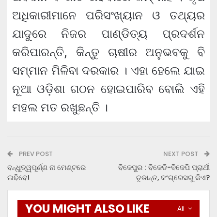
ଅଧିକାରୀମାନେ ପରିସଂଖ୍ୟାନ ଓ ତଥ୍ୟର
ଯାଦୁରେ ନିଜର ପାଣ୍ଡିତ୍ୟ ପ୍ରଦର୍ଶନ
କରିପାରନ୍ତି, କିନ୍ତୁ ଚାଷୀର ଅନୁଭବକୁ ବି
ସମ୍ମାନ ମିଳିବା ଦରକାର । ଏହା ହେଲେ ଯାଇ
ନୂଆ ଓଡ଼ିଶା ଗଠନ ହୋଇପାରିବ ବୋଲି ଏହି
ମହଲ ମତ ରଖୁଛନ୍ତି ।
PREV POST
NEXT POST
ବନ୍ଧୁତ୍ୱପୂର୍ଣ୍ଣ ନା ମେଣ୍ଟରେ
ବିଜେପୁର : ବିଜେଡି-ବିଜେପି ପ୍ରାର୍ଥୀ
ଲଢିବେ!
ଚୂଡାନ୍ତ, କଂଗ୍ରେସରୁ କିଏ?
YOU MIGHT ALSO LIKE
All