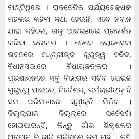
ବାଣ୍ଟିଥିଲେ । ରାଜନୈତିକ ପର୍ଯ୍ୟବେକ୍ଷକ
ମହଲର କହିବା କଥା ହେଉଛି, ଏବେ ନବୀନ
ଯାହା କହିଲେ, ତାକୁ ଆଚରଣରେ ପ୍ରଦର୍ଶନ
କରିବା ଦରକାର । ତେବେ ଲୋକସେବା
ଭବନରେ ମନ୍ତ୍ରୀଙ୍କ ଗୁରୁତ୍ୱ ବଢିବ,
ବିଧାନସଭାରେ ବିଧାୟକଙ୍କର ।
ପ୍ରଶାସନରେ ସବୁ ବିଭାଗର ସଚିବ ଯେଭଳି
ଗୁରୁତ୍ୱ ପାଇବେ, ନିର୍ଦେଶକ, କର୍ମଚାରୀଙ୍କୁ ବି
ସମ ପରିମାଣରେ ସ୍ୱୀକୃତି ମିଳିବ ।
ଜିଲ୍ଲାପାଳ ଜିଲ୍ଲାରେ ସର୍ବେସର୍ବା
ହୋଇପାରନ୍ତି, କିନ୍ତୁ ଗାଁର ଶିକ୍ଷକର
ଅବଦାନ ବି ଜାତି ଗଢିବାରେ କମ୍‍ ନାହିଁ । କୃଷି