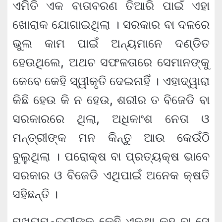
ଏମିିତି ଏକ ବାତାବରଣ ତିଆରି ପାଇଁ ଏହା
ଖୋରାକ ଯୋଗାଇଥିଲା । ସରକାର ବା ଦଳରେ
ଭୁଲ କାମ ପାଇଁ ଅନ୍ୟମାନେ ଦଣ୍ଡିତ
ହେଉଥିଲେ, ଅଥଚ ସଫଳତାରେ ସେମାନଙ୍କୁ
କେବେ କେହି ସ୍ୱୀକୃତି ଦେଇନାହିିଁ । ଏହାଦ୍ୱାରା
କିଛି ହେଉ କି ନ ହେଉ, ଶରୀର ତ ବିଜେଡି ବା
ସରକାରରେ ଥିଲା, ଅଧିକାଂଶ ନେତା ଓ
ମନ୍ତ୍ରୀଙ୍କ ମନ କିନ୍ତୁ ଆଉ କେଉଁଠି
ବୁଲୁଥିଲା । ପରୋକ୍ଷ ବା ପ୍ରତ୍ୟକ୍ଷ ଭାବେ
ସରକାର ଓ ବିଜେଡି ଏଥିପାଇଁ ଅନେକ କ୍ଷତି
ସହିଛନ୍ତି ।
ମୁଖ୍ୟମନ୍ତ୍ରୀଙ୍କୁ କେହି ଏକଥା କହୁ ବା ସେ