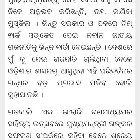
ନିଜେ ଅନୁଭବ କରିଛନ୍ତି, ତାହା ଜାଣିବା
ମୁସ୍କିଲ । କିନ୍ତୁ ସରକାର ଓ ଦଳରେ ଟିମ୍‍
ଵାର୍କ ସଙ୍କେତ ଦେଇ ନବୀନ ଜାତୀୟ
ରାଜନୀତିକୁ ଭିନ୍ନ ବାର୍ତା ଦେଇଛନ୍ତି । ଦେଶରେ
ମୁଁ କୁ ନେଇ ରାଜନୀତି ଚାଲିଥିବା ବେଳେ
ଓଡ଼ିଶାର ଶାସନରୁ ଆସୁଥିବା ଏହି ପରିବର୍ତନର
ଗନ୍ଧର ବଡ଼ ପ୍ରଭାବ ପଡିବ ବୋଲି
କୁହାଯାଉଛି ।
ଗତକାଲି ଏକ ଇଂରାଜି ଗଣମାଧ୍ୟମର
ସାହିତ୍ୟ ଉତ୍ସବରେ ମୁଖ୍ୟମନ୍ତ୍ରୀ ତାଙ୍କର
ସଫଳତା ସଂପର୍କରେ କହିବା ବେଳେ ଶ୍ରେୟ