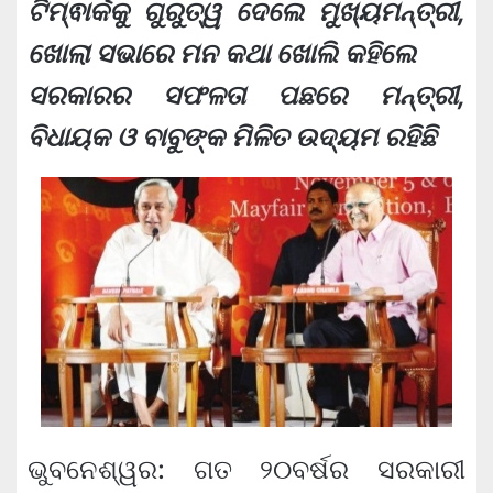
ଟିମ୍‍ଵାର୍କକୁ ଗୁରୁତ୍ୱ ଦେଲେ ମୁଖ୍ୟମନ୍ତ୍ରୀ,
ଖୋଲା ସଭାରେ ମନ କଥା ଖୋଲି କହିଲେ
ସରକାରର ସଫଳତା ପଛରେ ମନ୍ତ୍ରୀ,
ବିଧାୟକ ଓ ବାବୁଙ୍କ ମିଳିତ ଉଦ୍ୟମ ରହିଛି
ଭୁବନେଶ୍ୱର: ଗତ ୨୦ବର୍ଷର ସରକାରୀ