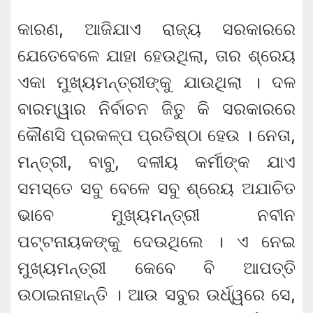
କାରଣ, ଆଜିଯାଏ ରାଜ୍ୟ ସରକାରରେ
ଯେତେବେଳେ ଯାହା ହେଉଥିଲା, ତାର ଶ୍ରେୟ
ଏକା ମୁଖ୍ୟମନ୍ତ୍ରୀଙ୍କୁ ଯାଉଥିଲା । ଦଳ
ବାରମ୍ୱାର ନିର୍ବାଚନ ଜିତୁ କି ସରକାରରେ
କୌଣସି ପ୍ରକଳ୍ପ ପ୍ରତିଷ୍ଠା ହେଉ । ନେତା,
ମନ୍ତ୍ରୀ, ବାବୁ, ଦଳୀୟ କର୍ମୀଙ୍କ ଯାଏ
ସମସ୍ତେ ସବୁ ବେଳେ ସବୁ ଶ୍ରେୟ ଅଯାଚିତ
ଭାବେ ମୁଖ୍ୟମନ୍ତ୍ରୀ ନବୀନ
ପଟ୍ଟନାୟକଙ୍କୁ ଦେଉଥିଲେ । ଏ ନେଇ
ମୁଖ୍ୟମନ୍ତ୍ରୀ କେବେ ବି ଆପତ୍ତି
ଉଠାଇନାହାନ୍ତି । ଆଉ ସବୁର ଉର୍ଧ୍ୱରେ ସେ,