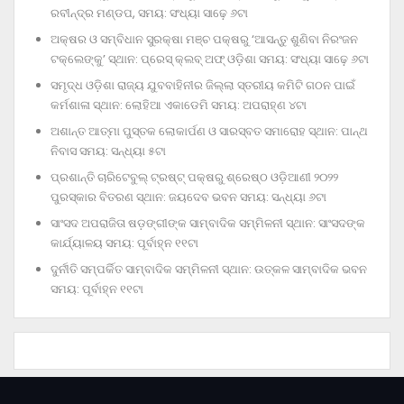
ରବୀନ୍ଦ୍ର ମଣ୍ଡପ, ସମୟ: ସଂଧ୍ୟା ସାଢ଼େ ୬ଟା
ଅକ୍ଷର ଓ ସମ୍ବିଧାନ ସୁରକ୍ଷା ମଞ୍ଚ ପକ୍ଷରୁ ‘ଆସନ୍ତୁ ଶୁଣିବା ନିରଂଜନ
ଟକ୍‌ଲେଙ୍କୁ’ ସ୍ଥାନ: ପ୍ରେସ୍‌ କ୍ଲବ୍‌ ଅଫ୍‌ ଓଡ଼ିଶା ସମୟ: ସଂଧ୍ୟା ସାଢ଼େ ୬ଟା
ସମୃଦ୍ଧ ଓଡ଼ିଶା ରାଜ୍ୟ ଯୁବବାହିନୀର ଜିଲ୍ଲା ସ୍ତରୀୟ କମିଟି ଗଠନ ପାଇଁ
କର୍ମଶାଳା ସ୍ଥାନ: ଲୋହିଆ ଏକାଡେମି ସମୟ: ଅପରାହ୍‌ଣ ୪ଟା
ଅଶାନ୍ତ ଆତ୍ମା ପୁସ୍ତକ ଲୋକାର୍ପଣ ଓ ସାରସ୍ବତ ସମାରୋହ ସ୍ଥାନ: ପାନ୍ଥ
ନିବାସ ସମୟ: ସନ୍ଧ୍ୟା ୫ଟା
ପ୍ରଶାନ୍ତି ଚାରିଟେବୁଲ୍‌ ଟ୍ରଷ୍ଟ୍‌ ପକ୍ଷରୁ ଶ୍ରେଷ୍ଠ ଓଡ଼ିଆଣୀ ୨୦୨୨
ପୁରସ୍କାର ବିତରଣ ସ୍ଥାନ: ଜୟଦେବ ଭବନ ସମୟ: ସନ୍ଧ୍ୟା ୬ଟା
ସାଂସଦ ଅପରାଜିତା ଷଡ଼ଙ୍ଗୀଙ୍କ ସାମ୍ବାଦିକ ସମ୍ମିଳନୀ ସ୍ଥାନ: ସାଂସଦଙ୍କ
କାର୍ଯ୍ୟାଳୟ ସମୟ: ପୂର୍ବାହ୍ନ ୧୧ଟା
ଦୁର୍ନୀତି ସମ୍ପର୍କିତ ସାମ୍ବାଦିକ ସମ୍ମିଳନୀ ସ୍ଥାନ: ଉତ୍କଳ ସାମ୍ବାଦିକ ଭବନ
ସମୟ: ପୂର୍ବାହ୍ନ ୧୧ଟା