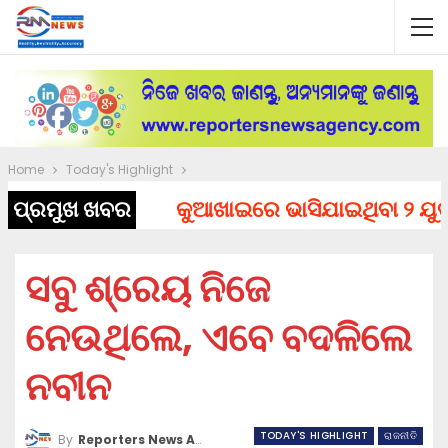
Home
Today's Highlight
ପ୍ରମୁଖ ଖବର
କୁଆଖାଇରେ ଭାସିଯାଇଥିବା ୨ ଯୁବକଙ
ସବୁ ଶ୍ରେୟ ନିଜେ
ନେଉଥିଲେ, ଏବେ ବଦଳିଲେ
ନବୀନ
TODAY'S HIGHLIGHT
ରାଜନୀତି
By
Reporters News Agency