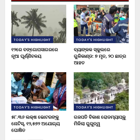
TODAY'S HIGHLIGHT
TODAY'S HIGHLIGHT
୧୨ରେ ବଙ୍ଗୋପସାଗରରେ
ବ୍ୟାଙ୍କକ ସ୍କୁଲରେ
ନୂଆ ଘୂର୍ଣ୍ଣିବଳୟ
ଗୁଳିକାଣ୍ଡ: ୭ ମୃତ, ୨୦ ଛାତ୍ର
ଆହତ
TODAY'S HIGHLIGHT
TODAY'S HIGHLIGHT
୫୮.୩୬ ଲକ୍ଷ ଭୋଟରଙ୍କୁ
ଗଜପତି ବିକାଶ ରୋଡମ୍ୟାପ୍‌କୁ
ନୋଟିସ୍‌, ୧୨,୫୭୨ ଅଯୋଗ୍ୟ
ମିଳିଲା ଗୁରୁତ୍ୱ
ଘୋଷିତ