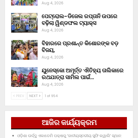
Aug 4, 2026
ପେଟ୍ରୋଲ-ଡିଜେଲ ରପ୍ତାନି ଉପରେ
ବଢ଼ିଲା ୱିଣ୍ଡଫଲ ଟ୍ୟାକ୍ସ
Aug 4, 2026
ବିହାରରେ ପ୍ରଶାନ୍ତ କିଶୋରଙ୍କ ବଡ଼
ବିଜୟ,
Aug 4, 2026
ୟୁନେସ୍କୋ ଅମୂର୍ତ୍ତ ଐତିହ୍ୟ ତାଲିକାରେ
ରଥଯାତ୍ରା ସାମିଲ ପାଇଁ…
Aug 4, 2026
PREV
NEXT
1 of 954
ଆଜିର କାର୍ଯ୍ୟକ୍ରମ
ଓଡ଼ିଶା ଊର୍ଦ୍ଦୁ ଏକାଡେମି ପକ୍ଷରୁ ‘ଜାତୀୟସ୍ତରୀୟ ସୁଫି କୱାଲି’ ସ୍ଥାନ: