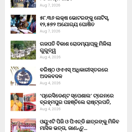
Aug 7, 2026
୫୮.୩୬ ଲକ୍ଷ ଭୋଟରଙ୍କୁ ନୋଟିସ୍‌,
୧୨,୫୭୨ ଅଯୋଗ୍ୟ ଘୋଷିତ
Aug 7, 2026
ଗଜପତି ବିକାଶ ରୋଡମ୍ୟାପ୍‌କୁ ମିଳିଲା
ଗୁରୁତ୍ୱ
Aug 4, 2026
ବରିଷ୍ଠ ଓଏଏସ୍‌ ଅଧିକାରୀସ୍ତରରେ
ଅଦଳବଦଳ
Aug 4, 2026
‘ପ୍ରେସିଡେଣ୍ଟ ସ୍ପେଶାଲ’ ଟ୍ରେନରେ
ବ୍ରହ୍ମପୁର ପହଞ୍ଚିଲେ ରାଷ୍ଟ୍ରପତି,
Aug 4, 2026
ଓୟୁଏଟି ପିଜି ଓ ପିଏଚ୍‌ଡି ଛାତ୍ରଙ୍କୁ ମିଳିବ
ମାସିକ ଭତ୍ତା, ଜାଣନ୍ତୁ…