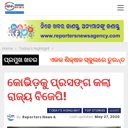
Home
Today's Highlight
ପ୍ରମୁଖ ଖବର
ଏକକ ଶିକ୍ଷକ ସ୍କୁଲରେ ତୁରନ୍ତ ନିଯୁକ
କୋଭିଡ଼କୁ ପ୍ରସଙ୍ଗ କଲା
ରାଜ୍ୟ ବିଜେପି!
TODAY'S HIGHLIGHT
TOP STORIES
ରାଜନୀତି
Last updated
May 27, 2020
By
Reporters News Agency