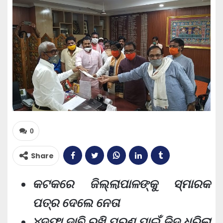
0
Share
କଟକରେ ଜିଲ୍ଲାପାଳଙ୍କୁ ସ୍ମାରକ
ପତ୍ର ଦେଲେ ନେତା
୪ଦଫା ଦାବି ରଖି ପୂରଣ ପାଇଁ ଜିଦ୍ ଧରିଲା