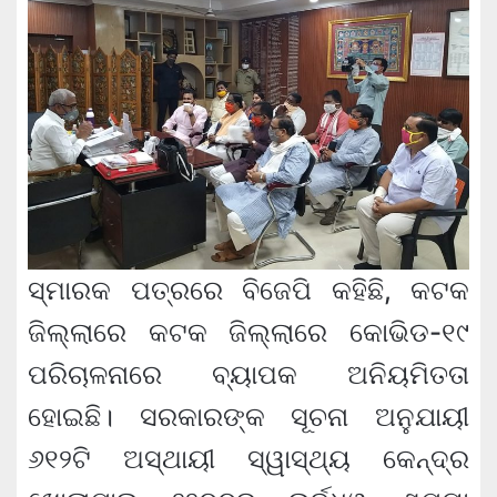
ସ୍ମାରକ ପତ୍ରରେ ବିଜେପି କହିଛି, କଟକ
ଜିଲ୍ଲାରେ କଟକ ଜିଲ୍ଲାରେ କୋଭିଡ-୧୯
ପରିଚାଳନାରେ ବ୍ୟାପକ ଅନିୟମିତତା
ହୋଇଛି। ସରକାରଙ୍କ ସୂଚନା ଅନୁଯାୟୀ
୬୧୨ଟି ଅସ୍ଥାୟୀ ସ୍ୱାସ୍ଥ୍ୟ କେନ୍ଦ୍ର