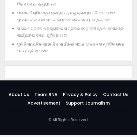
ନିବାସ ସମୟ: ସନ୍ଧ୍ୟା ୫ଟା
ପ୍ରଶାନ୍ତି ଚାରିଟେବୁଲ୍‌ ଟ୍ରଷ୍ଟ୍‌ ପକ୍ଷରୁ ଶ୍ରେଷ୍ଠ ଓଡ଼ିଆଣୀ ୨୦୨୨
ପୁରସ୍କାର ବିତରଣ ସ୍ଥାନ: ଜୟଦେବ ଭବନ ସମୟ: ସନ୍ଧ୍ୟା ୬ଟା
ସାଂସଦ ଅପରାଜିତା ଷଡ଼ଙ୍ଗୀଙ୍କ ସାମ୍ବାଦିକ ସମ୍ମିଳନୀ ସ୍ଥାନ: ସାଂସଦଙ୍କ
କାର୍ଯ୍ୟାଳୟ ସମୟ: ପୂର୍ବାହ୍ନ ୧୧ଟା
ଦୁର୍ନୀତି ସମ୍ପର୍କିତ ସାମ୍ବାଦିକ ସମ୍ମିଳନୀ ସ୍ଥାନ: ଉତ୍କଳ ସାମ୍ବାଦିକ ଭବନ
ସମୟ: ପୂର୍ବାହ୍ନ ୧୧ଟା
About Us
Team RNA
Privacy & Policy
Contact Us
Advertisement
Support Journalism
© All Rights Reserved.