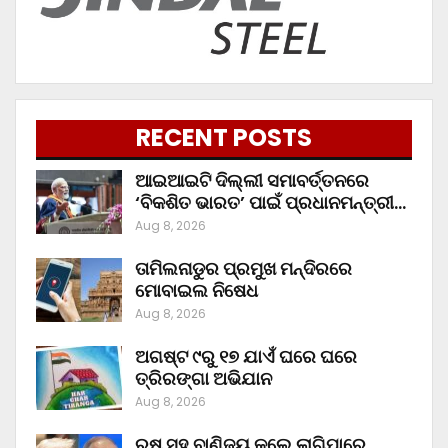
RECENT POSTS
ଆଇଆଇଟି ଦିଲ୍ଲୀ ସମାବର୍ତ୍ତନରେ
‘ବିକଶିତ ଭାରତ’ ପାଇଁ ପ୍ରଧାନମନ୍ତ୍ରୀ…
Aug 8, 2026
ତାମିଲନାଡୁର ପ୍ରମୁଖ ମନ୍ଦିରରେ
ମୋବାଇଲ ନିଷେଧ
Aug 8, 2026
ଅଗଷ୍ଟ ୯ରୁ ୧୭ ଯାଏଁ ଘରେ ଘରେ
ତ୍ରିରଙ୍ଗା ଅଭିଯାନ
Aug 8, 2026
ରୁଷ ସହ ବାଣିଜ୍ୟ କଲେ ଲାଗିପାରେ