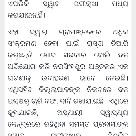
ଏପରିକି ସ୍ୱାବ ପରୀକ୍ଷା ମଧ୍ୟ
କରାଯାଇନାହିଁ।
ଏହା ଦ୍ୱାରା ଗ୍ରାମାଞ୍ଚଳରେ ଅଧିକ
ସଂକ୍ରମଣ ହେବା ପାଇଁ ରାସ୍ତା ତିଆରି
କରୁଛନ୍ତି ଖୋଦ ସରକାର ବୋଲି ଦଳ
ଅଭିଯୋଗ କରି ନରସିଂହପୁର ଅଞ୍ଚଳର ଏକ
ଘଟଣାକୁ ଉଦାହରଣ ଭାବେ ନେଇଛି।
ଏଥିସହିତ ଜିଲ୍ଲାପାଳଙ୍କ ନିକଟରେ ଦଳ
ପକ୍ଷରୁ ଚାରି ଦଫା ଦାବି ରଖାଯାଇଛି। ଏଥିରେ
କୁହାଯାଇଛି, ଅସ୍ଥାୟୀ ସ୍ୱାସ୍ଥ୍ୟ
କେନ୍ଦ୍ରରେ ରହିଥିବା ସମସ୍ତ ପ୍ରବାସୀଙ୍କ
ସ୍ୱାବ ପରୀକ୍ଷାକୁ ନିଶ୍ଚିତ