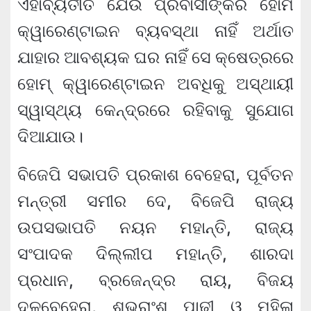
ଏହାବ୍ୟତୀତ ଯେଉଁ ପ୍ରବାସୀଙ୍କର ହୋମ
କ୍ୱାରେଣ୍ଟାଇନ ବ୍ୟବସ୍ଥା ନାହିଁ ଅର୍ଥାତ
ଯାହାର ଆବଶ୍ୟକ ଘର ନାହିଁ ସେ କ୍ଷେତ୍ରରେ
ହୋମ୍ କ୍ୱାରେଣ୍ଟାଇନ ଅବଧିକୁ ଅସ୍ଥାୟୀ
ସ୍ୱାସ୍ଥ୍ୟ କେନ୍ଦ୍ରରେ ରହିବାକୁ ସୁଯୋଗ
ଦିଆଯାଉ।
ବିଜେପି ସଭାପତି ପ୍ରକାଶ ବେହେରା, ପୂର୍ବତନ
ମନ୍ତ୍ରୀ ସମୀର ଦେ, ବିଜେପି ରାଜ୍ୟ
ଉପସଭାପତି ନୟନ ମହାନ୍ତି, ରାଜ୍ୟ
ସଂପାଦକ ଦିଲ୍ଲୀପ ମହାନ୍ତି, ଶାରଦା
ପ୍ରଧାନ, ବ୍ରଜେନ୍ଦ୍ର ରାୟ, ବିଜୟ
ଦଳବେହେରା, ଶୁଭ୍ରାଂଶୁ ପାଢୀ ଓ ମହିଳା