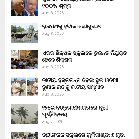
୧୦୦% ଶୁଳ୍କ
Aug 8, 2026
ରାଜପଥରୁ ହଟିବେ ଗୋରୁଗାଈ
Aug 8, 2026
ଏକକ ଶିକ୍ଷକ ସ୍କୁଲରେ ତୁରନ୍ତ ନିଯୁକ୍ତ
ହେବେ ଶିକ୍ଷକ
Aug 8, 2026
ଜାତୀୟ ହସ୍ତତନ୍ତ ଦିବସ: ଦୁଇ ଓଡ଼ିଆ
ବୁଣାକାରଙ୍କୁ ଜାତୀୟ ସମ୍ମାନ
Aug 8, 2026
୧୨ରେ ବଙ୍ଗୋପସାଗରରେ ନୂଆ
ଘୂର୍ଣ୍ଣିବଳୟ
Aug 7, 2026
ବ୍ୟାଙ୍କକ ସ୍କୁଲରେ ଗୁଳିକାଣ୍ଡ: ୭ ମୃତ,