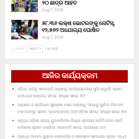
୨୦ ଛାତ୍ର ଆହତ
Aug 7, 2026
୫୮.୩୬ ଲକ୍ଷ ଭୋଟରଙ୍କୁ ନୋଟିସ୍‌,
୧୨,୫୭୨ ଅଯୋଗ୍ୟ ଘୋଷିତ
Aug 7, 2026
PREV
NEXT
1 of 955
ଆଜିର କାର୍ଯ୍ୟକ୍ରମ
ଓଡ଼ିଶା ଊର୍ଦ୍ଦୁ ଏକାଡେମି ପକ୍ଷରୁ ‘ଜାତୀୟସ୍ତରୀୟ ସୁଫି କୱାଲି’ ସ୍ଥାନ:
ରବୀନ୍ଦ୍ର ମଣ୍ଡପ, ସମୟ: ସଂଧ୍ୟା ସାଢ଼େ ୬ଟା
ଅକ୍ଷର ଓ ସମ୍ବିଧାନ ସୁରକ୍ଷା ମଞ୍ଚ ପକ୍ଷରୁ ‘ଆସନ୍ତୁ ଶୁଣିବା ନିରଂଜନ
ଟକ୍‌ଲେଙ୍କୁ’ ସ୍ଥାନ: ପ୍ରେସ୍‌ କ୍ଲବ୍‌ ଅଫ୍‌ ଓଡ଼ିଶା ସମୟ: ସଂଧ୍ୟା ସାଢ଼େ ୬ଟା
ସମୃଦ୍ଧ ଓଡ଼ିଶା ରାଜ୍ୟ ଯୁବବାହିନୀର ଜିଲ୍ଲା ସ୍ତରୀୟ କମିଟି ଗଠନ ପାଇଁ
କର୍ମଶାଳା ସ୍ଥାନ: ଲୋହିଆ ଏକାଡେମି ସମୟ: ଅପରାହ୍‌ଣ ୪ଟା
ଅଶାନ୍ତ ଆତ୍ମା ପୁସ୍ତକ ଲୋକାର୍ପଣ ଓ ସାରସ୍ବତ ସମାରୋହ ସ୍ଥାନ: ପାନ୍ଥ