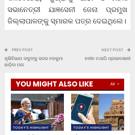
ସଭାନେତ୍ରୀ ଯାଜ୍ଞସେନୀ ଜେନା ପ୍ରମୁଖ
ଜିଲ୍ଲାପାଳଙ୍କୁ ସ୍ମାରକ ପତ୍ର ଦେଇଥିଲେ।
PREV POST
NEXT POST
କୃଷିବିଭାଗ ବାବୁଙ୍କୁ ସଦର ମହକୁମା
ନବୀନ ତଥାପି ପ୍ରଭାବଶାଳୀ
ଛାଡ଼ିବା ମନା
YOU MIGHT ALSO LIKE
All
TODAY'S HIGHLIGHT
TODAY'S HIGHLIGHT