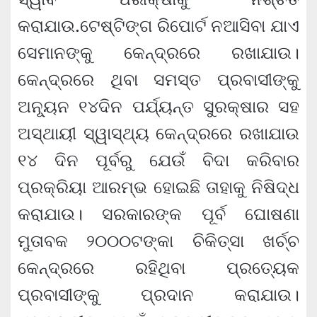
କରାଯାଉ.ଟେଷ୍ଟିଙ୍ଗ ରିପୋର୍ଟ ନଆସିବା ଯାଏ
ସେମାନଙ୍କୁ କେନ୍ଦ୍ରରେ ରଖାଯାଉ।
କେନ୍ଦ୍ରରେ ଥିବା ସମସ୍ତ ପ୍ରବାସୀଙ୍କୁ
ଅନ୍ୟୂନ ୧୪ଦିନ ପର୍ଯ୍ୟନ୍ତ ସୁରକ୍ଷାର ସହ
ଅସ୍ଥାୟୀ ସ୍ୱାସ୍ଥ୍ୟ କେନ୍ଦ୍ରରେ ରଖାଯାଉ
୧୪ ଦିନ ପୂର୍ବରୁ ଯେଉଁ ବିଦା କରିବାର
ପ୍ରକ୍ରିୟା ଆରମ୍ଭ ହୋଇଛି ତାହାକୁ ନିଷିଦ୍ଧ
କରାଯାଉ। ସରକାରଙ୍କ ପୂର୍ବ ଘୋଷଣା
ମୁତାବକ ୨୦୦୦ଟଙ୍କା ଚିକିତ୍ସା ଖର୍ଚ୍ଚ
କେନ୍ଦ୍ରରେ ରହିଥିବା ପ୍ରତ୍ୟେକ
ପ୍ରବାସୀଙ୍କୁ ପ୍ରଦାନ କରାଯାଉ।