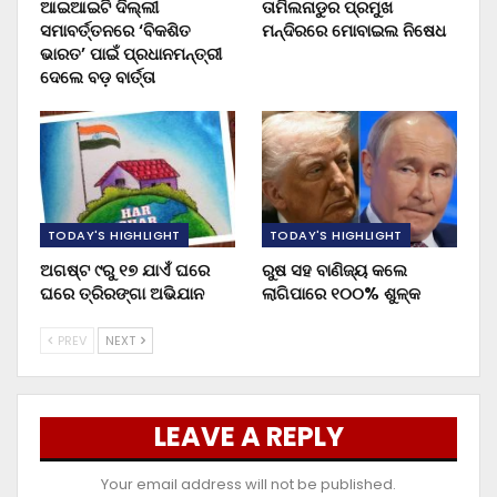
ଆଇଆଇଟି ଦିଲ୍ଲୀ
ତାମିଲନାଡୁର ପ୍ରମୁଖ
ସମାବର୍ତ୍ତନରେ ‘ବିକଶିତ
ମନ୍ଦିରରେ ମୋବାଇଲ ନିଷେଧ
ଭାରତ’ ପାଇଁ ପ୍ରଧାନମନ୍ତ୍ରୀ
ଦେଲେ ବଡ଼ ବାର୍ତ୍ତା
TODAY'S HIGHLIGHT
TODAY'S HIGHLIGHT
ଅଗଷ୍ଟ ୯ରୁ ୧୭ ଯାଏଁ ଘରେ
ରୁଷ ସହ ବାଣିଜ୍ୟ କଲେ
ଘରେ ତ୍ରିରଙ୍ଗା ଅଭିଯାନ
ଲାଗିପାରେ ୧୦୦% ଶୁଳ୍କ
PREV
NEXT
LEAVE A REPLY
Your email address will not be published.