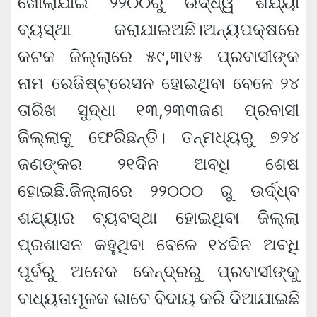
ଖୋଲାଯାଇ ୨୨୦୦ରୁ ଉର୍ଦ୍ଧ୍ୱ ଶଯ୍ୟା
ବ୍ୟସ୍ଥା କରାଯାଇଅଛି।ଅନ୍ୟପକ୍ଷରେ
କଟକ ଜିଲ୍ଲାରେ ୫୯,‍‌‍୩୧୫ ପ୍ରବାସୀଙ୍କ
ନାମ ରେଜିଷ୍ଟ୍ରେସନ ହୋଇଥିବା ବେଳେ ୨୪
ତାରିଖ ସୁଦ୍ଧା ୧୩,୨୩୩ଜଣ ପ୍ରବାସୀ
ଜିଲ୍ଲାକୁ ଫେରିଛନ୍ତି। ତନ୍ମଧ୍ୟରୁ ୭୨୪
ଜଣଙ୍କର ୨୧ଦିନ ଅବଧି ଶେଷ
ହୋଇଛି.ଜିଲ୍ଲାରେ ୨୨୦୦୦ ରୁ ଉର୍ଦ୍ଧ୍ବ
ଶଯ୍ୟାର ବ୍ୟବସ୍ଥା ହୋଇଥିବା ଜିଲ୍ଲା
ପ୍ରଶାସନ କହୁଥିବା ବେଳେ ୧୪ଦିନ ଅବଧି
ପୂର୍ବରୁ ଅନେକ କେନ୍ଦ୍ରରୁ ପ୍ରବାସୀଙ୍କୁ
ବାଧ୍ୟତାମୂଳକ ଭାବେ ବିଦାୟ କରି ଦିଆଯାଇଛି