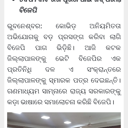
ବିଜେପି
ଭୁବନେଶ୍ବର: କୋଭିଡ଼ ଅନିୟମିତତା
ଅଭିଯୋଗକୁ ବଡ଼ ପ୍ରସଙ୍ଗ କରିବା ଲାଗି
ବିଜେପି ପାଗ ଭିଡ଼ିଛି। ଆଜି କଟକ
ଜିଲ୍ଲାପାଳଙ୍କୁ ଭେଟି ବିଜେପିର ଏକ
ପ୍ରତିନିଧି ଦଳ ଏ ସଂକ୍ରାନ୍ତରେ
ଜିଲ୍ଲାପାଳଙ୍କୁ ସ୍ମାରକ ପତ୍ର ଦେଇଛନ୍ତି।
ଗଣମାଧ୍ୟମ ସାମ୍ନାରେ ରାଜ୍ୟ ସରକାରଙ୍କୁ
କଡ଼ା ଭାଷାରେ ସମାଲୋଚନା କରିଛି ବିଜେପି।