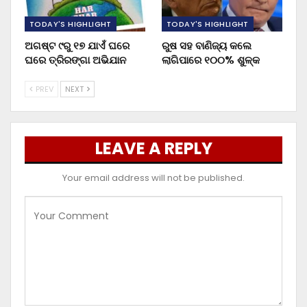
TODAY'S HIGHLIGHT
TODAY'S HIGHLIGHT
ଅଗଷ୍ଟ ୯ରୁ ୧୭ ଯାଏଁ ଘରେ
ରୁଷ ସହ ବାଣିଜ୍ୟ କଲେ
ଘରେ ତ୍ରିରଙ୍ଗା ଅଭିଯାନ
ଲାଗିପାରେ ୧୦୦% ଶୁଳ୍କ
PREV
NEXT
LEAVE A REPLY
Your email address will not be published.