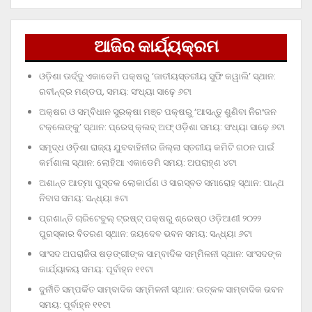
ଆଜିର କାର୍ଯ୍ୟକ୍ରମ
ଓଡ଼ିଶା ଊର୍ଦ୍ଦୁ ଏକାଡେମି ପକ୍ଷରୁ ‘ଜାତୀୟସ୍ତରୀୟ ସୁଫି କୱାଲି’ ସ୍ଥାନ:
ରବୀନ୍ଦ୍ର ମଣ୍ଡପ, ସମୟ: ସଂଧ୍ୟା ସାଢ଼େ ୬ଟା
ଅକ୍ଷର ଓ ସମ୍ବିଧାନ ସୁରକ୍ଷା ମଞ୍ଚ ପକ୍ଷରୁ ‘ଆସନ୍ତୁ ଶୁଣିବା ନିରଂଜନ
ଟକ୍‌ଲେଙ୍କୁ’ ସ୍ଥାନ: ପ୍ରେସ୍‌ କ୍ଲବ୍‌ ଅଫ୍‌ ଓଡ଼ିଶା ସମୟ: ସଂଧ୍ୟା ସାଢ଼େ ୬ଟା
ସମୃଦ୍ଧ ଓଡ଼ିଶା ରାଜ୍ୟ ଯୁବବାହିନୀର ଜିଲ୍ଲା ସ୍ତରୀୟ କମିଟି ଗଠନ ପାଇଁ
କର୍ମଶାଳା ସ୍ଥାନ: ଲୋହିଆ ଏକାଡେମି ସମୟ: ଅପରାହ୍‌ଣ ୪ଟା
ଅଶାନ୍ତ ଆତ୍ମା ପୁସ୍ତକ ଲୋକାର୍ପଣ ଓ ସାରସ୍ବତ ସମାରୋହ ସ୍ଥାନ: ପାନ୍ଥ
ନିବାସ ସମୟ: ସନ୍ଧ୍ୟା ୫ଟା
ପ୍ରଶାନ୍ତି ଚାରିଟେବୁଲ୍‌ ଟ୍ରଷ୍ଟ୍‌ ପକ୍ଷରୁ ଶ୍ରେଷ୍ଠ ଓଡ଼ିଆଣୀ ୨୦୨୨
ପୁରସ୍କାର ବିତରଣ ସ୍ଥାନ: ଜୟଦେବ ଭବନ ସମୟ: ସନ୍ଧ୍ୟା ୬ଟା
ସାଂସଦ ଅପରାଜିତା ଷଡ଼ଙ୍ଗୀଙ୍କ ସାମ୍ବାଦିକ ସମ୍ମିଳନୀ ସ୍ଥାନ: ସାଂସଦଙ୍କ
କାର୍ଯ୍ୟାଳୟ ସମୟ: ପୂର୍ବାହ୍ନ ୧୧ଟା
ଦୁର୍ନୀତି ସମ୍ପର୍କିତ ସାମ୍ବାଦିକ ସମ୍ମିଳନୀ ସ୍ଥାନ: ଉତ୍କଳ ସାମ୍ବାଦିକ ଭବନ
ସମୟ: ପୂର୍ବାହ୍ନ ୧୧ଟା