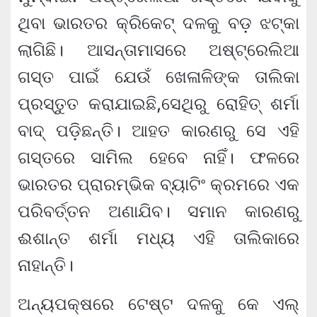
ଥିବା ଭାରତର କ୍ରିକେଟ୍ ଦଳକୁ ବଡ଼ ଝଟ୍‌କା
ଲାଗିଛି। ଆସନ୍ତାମାସରେ ଅଷ୍ଟ୍ରେଲିଆ
ଗସ୍ତ ପାଇଁ ଯେଉଁ ଖେଳାଳିଙ୍କ ତାଲିକା
ପ୍ରସ୍ତୁତ କରାଯାଇଛି,ସେଥିରୁ ରୋହିତ୍ ଶର୍ମା
ବାଦ୍ ପଡ଼ିଛନ୍ତି। ଆହତ କାରଣରୁ ସେ ଏହି
ଗସ୍ତରେ ସାମିଲ ହେବେ ନାହିଁ। ଫଳରେ
ଭାରତର ପ୍ରାରମ୍ଭିକ ବ୍ୟାଟିଂ କ୍ରମରେ ଏକ
ପରିବର୍ତ୍ତନ ଅଣାଯିବ। ସମାନ କାରଣରୁ
ଈଶାନ୍ତ ଶର୍ମା ମଧ୍ୟ ଏହି ତାଲିକାରେ
ନାହାନ୍ତି।
ଅନ୍ୟପକ୍ଷରେ ଟେଷ୍ଟ ଦଳକୁ କେ ଏଲ୍