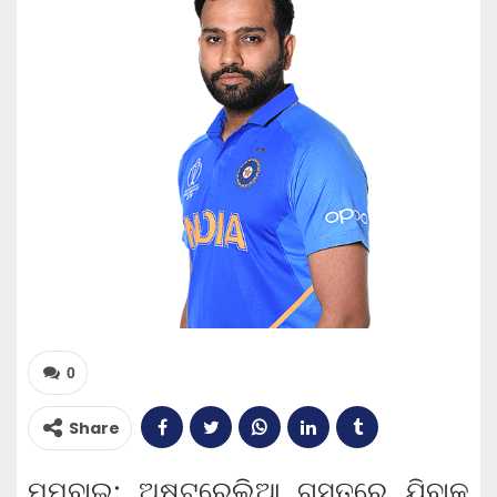
0
Share
ମୁମ୍ବାଇ: ଅଷ୍ଟ୍ରେଲିଆ ଗସ୍ତରେ ଯିବାକୁ