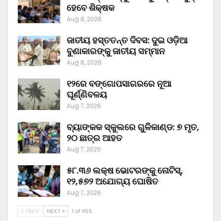
ହେବେ ଶିକ୍ଷକ
Aug 8, 2026
ଜାତୀୟ ହସ୍ତତନ୍ତ ଦିବସ: ଦୁଇ ଓଡ଼ିଆ
ବୁଣାକାରଙ୍କୁ ଜାତୀୟ ସମ୍ମାନ
Aug 8, 2026
୧୨ରେ ବଙ୍ଗୋପସାଗରରେ ନୂଆ
ଘୂର୍ଣ୍ଣିବଳୟ
Aug 7, 2026
ବ୍ୟାଙ୍କକ ସ୍କୁଲରେ ଗୁଳିକାଣ୍ଡ: ୭ ମୃତ,
୨୦ ଛାତ୍ର ଆହତ
Aug 7, 2026
୫୮.୩୬ ଲକ୍ଷ ଭୋଟରଙ୍କୁ ନୋଟିସ୍‌,
୧୨,୫୭୨ ଅଯୋଗ୍ୟ ଘୋଷିତ
Aug 7, 2026
PREV
NEXT
1 of 955