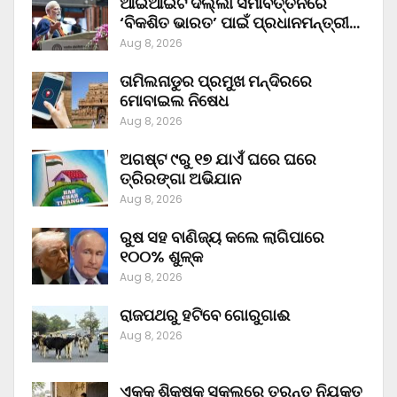
ଆଇଆଇଟି ଦିଲ୍ଲୀ ସମାବର୍ତ୍ତନରେ
‘ବିକଶିତ ଭାରତ’ ପାଇଁ ପ୍ରଧାନମନ୍ତ୍ରୀ…
Aug 8, 2026
ତାମିଲନାଡୁର ପ୍ରମୁଖ ମନ୍ଦିରରେ
ମୋବାଇଲ ନିଷେଧ
Aug 8, 2026
ଅଗଷ୍ଟ ୯ରୁ ୧୭ ଯାଏଁ ଘରେ ଘରେ
ତ୍ରିରଙ୍ଗା ଅଭିଯାନ
Aug 8, 2026
ରୁଷ ସହ ବାଣିଜ୍ୟ କଲେ ଲାଗିପାରେ
୧୦୦% ଶୁଳ୍କ
Aug 8, 2026
ରାଜପଥରୁ ହଟିବେ ଗୋରୁଗାଈ
Aug 8, 2026
ଏକକ ଶିକ୍ଷକ ସ୍କୁଲରେ ତୁରନ୍ତ ନିଯୁକ୍ତ