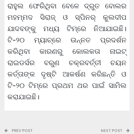
ରାହୁଲ ଫେରିଥିବା ବେଳେ ଦ୍ରୁତ ବୋଲର
ମହମ୍ମଦ ସିରାଜ୍ ଓ ସ୍ପିନର୍ କୁଲଦୀପ
ଯାଦବଙ୍କୁ ମଧ୍ୟ ଟିମ୍‌ରେ ନିଆଯାଇଛି।
ଟି-୨୦ ମ୍ୟାଚ୍‌ରେ ଉନ୍ନତ ପ୍ରଦର୍ଶନ
କରିଥିବା କାରଣରୁ କୋଲକତା ନାଇଟ୍
ରାଇଡର୍ସର ବରୁଣ ଚକ୍ରବର୍ତ୍ତୀ ଚୟନ
କର୍ତ୍ତାଙ୍କ ଦୃଷ୍ଟି ଆକର୍ଷଣ କରିଛନ୍ତି ଓ
ଟି-୨୦ ଟିମ୍‌ରେ ପ୍ରଥମ ଥର ପାଇଁ ସାମିଲ
କରାଯାଇଛି।
PREV POST
NEXT POST