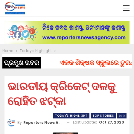
Home
Today's Highlight
ପ୍ରମୁଖ ଖବର
ଏକକ ଶିକ୍ଷକ ସ୍କୁଲରେ ତୁରନ୍ତ ନ
ଭାରତୀୟ କ୍ରିକେଟ୍ ଦଳକୁ
ରୋହିତ ଝଟ୍‌କା
TODAY'S HIGHLIGHT
TOP STORIES
ଖେଳ
Last updated
Oct 27, 2020
By
Reporters News Agency