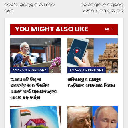
ଦିଲ୍ଲୀପ ରାୟଙ୍କୁ ୩ ବର୍ଷ ଜେଲ
କବି ନିତ୍ୟାନନ୍ଦ ନାୟକଙ୍କୁ
ଦଣ୍ଡ
୪୧ତମ ଶାରଳା ପୁରସ୍କାର
YOU MIGHT ALSO LIKE
All
TODAY'S HIGHLIGHT
TODAY'S HIGHLIGHT
ଆଇଆଇଟି ଦିଲ୍ଲୀ
ତାମିଲନାଡୁର ପ୍ରମୁଖ
ସମାବର୍ତ୍ତନରେ ‘ବିକଶିତ
ମନ୍ଦିରରେ ମୋବାଇଲ ନିଷେଧ
ଭାରତ’ ପାଇଁ ପ୍ରଧାନମନ୍ତ୍ରୀ
ଦେଲେ ବଡ଼ ବାର୍ତ୍ତା