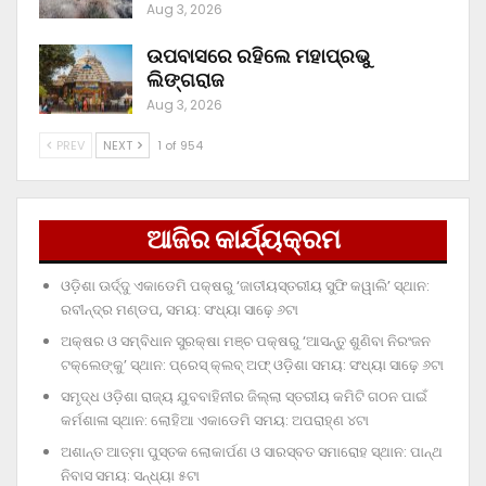
Aug 3, 2026
ଉପବାସରେ ରହିଲେ ମହାପ୍ରଭୁ
ଲିଙ୍ଗରାଜ
Aug 3, 2026
PREV
NEXT
1 of 954
ଆଜିର କାର୍ଯ୍ୟକ୍ରମ
ଓଡ଼ିଶା ଊର୍ଦ୍ଦୁ ଏକାଡେମି ପକ୍ଷରୁ ‘ଜାତୀୟସ୍ତରୀୟ ସୁଫି କୱାଲି’ ସ୍ଥାନ:
ରବୀନ୍ଦ୍ର ମଣ୍ଡପ, ସମୟ: ସଂଧ୍ୟା ସାଢ଼େ ୬ଟା
ଅକ୍ଷର ଓ ସମ୍ବିଧାନ ସୁରକ୍ଷା ମଞ୍ଚ ପକ୍ଷରୁ ‘ଆସନ୍ତୁ ଶୁଣିବା ନିରଂଜନ
ଟକ୍‌ଲେଙ୍କୁ’ ସ୍ଥାନ: ପ୍ରେସ୍‌ କ୍ଲବ୍‌ ଅଫ୍‌ ଓଡ଼ିଶା ସମୟ: ସଂଧ୍ୟା ସାଢ଼େ ୬ଟା
ସମୃଦ୍ଧ ଓଡ଼ିଶା ରାଜ୍ୟ ଯୁବବାହିନୀର ଜିଲ୍ଲା ସ୍ତରୀୟ କମିଟି ଗଠନ ପାଇଁ
କର୍ମଶାଳା ସ୍ଥାନ: ଲୋହିଆ ଏକାଡେମି ସମୟ: ଅପରାହ୍‌ଣ ୪ଟା
ଅଶାନ୍ତ ଆତ୍ମା ପୁସ୍ତକ ଲୋକାର୍ପଣ ଓ ସାରସ୍ବତ ସମାରୋହ ସ୍ଥାନ: ପାନ୍ଥ
ନିବାସ ସମୟ: ସନ୍ଧ୍ୟା ୫ଟା