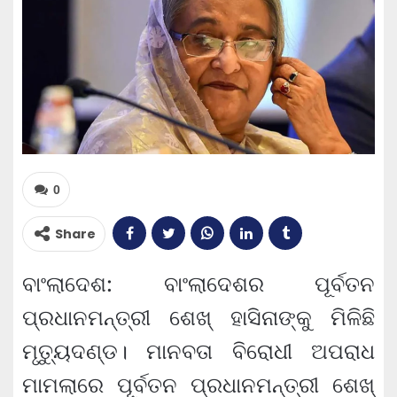
0
Share
ବାଂଲାଦେଶ: ବାଂଲାଦେଶର ପୂର୍ବତନ
ପ୍ରଧାନମନ୍ତ୍ରୀ ଶେଖ୍‌ ହାସିନାଙ୍କୁ ମିଳିଛି
ମୃତ୍ୟୁଦଣ୍ଡ। ମାନବତା ବିରୋଧୀ ଅପରାଧ
ମାମଲାରେ ପୂର୍ବତନ ପ୍ରଧାନମନ୍ତ୍ରୀ ଶେଖ୍‌