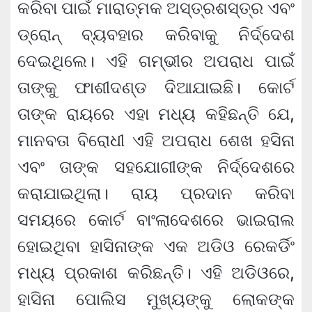
କରିବା ପାଇଁ ମାରାତ୍ମକ ଅସ୍ତ୍ରଶସ୍ତ୍ର ଏବଂ
ଡ୍ରୋନ୍ ବ୍ୟବହାର କରିବାକୁ ନିର୍ଦ୍ଦେଶ
ଦେଇଥିଲେ। ଏହି ଗମ୍ଭୀର ଅପରାଧ ପାଇଁ
ତାଙ୍କୁ ଫାଶୀଦଣ୍ଡ ଦିଆଯାଇଛି। କୋର୍ଟ
ତାଙ୍କ ରାୟରେ ଏହା ମଧ୍ୟ କହିଛନ୍ତି ଯେ,
ମାନବତା ବିରୋଧୀ ଏହି ଅପରାଧ ଶେଖ ହସିନା
ଏବଂ ତାଙ୍କ ସହଯୋଗୀଙ୍କ ନିର୍ଦ୍ଦେଶରେ
କରାଯାଇଥିଲା। ରାୟ ପ୍ରଦାନ କରିବା
ସମୟରେ କୋର୍ଟ ବାଂଲାଦେଶରେ ଭାଇରାଲ
ହୋଇଥିବା ହାସିନାଙ୍କ ଏକ ଅଡିଓ ରେକର୍ଡିଂ
ମଧ୍ୟ ପ୍ରକାଶ କରିଛନ୍ତି। ଏହି ଅଡିଓରେ,
ହାସିନା ପୋଲିସ ମୁଖ୍ୟଙ୍କୁ ଲୋକଙ୍କ