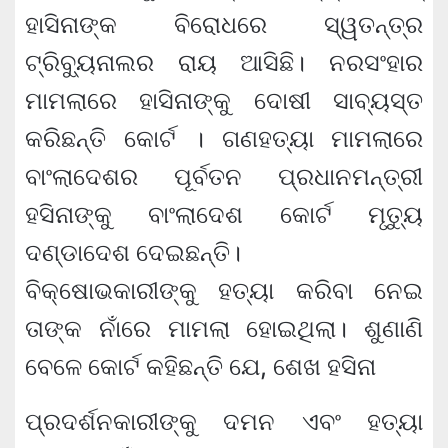
ହାସିନାଙ୍କ ବିରୋଧରେ ସ୍ୱତନ୍ତ୍ର
ଟ୍ରିବ୍ୟୁନାଲର ରାୟ ଆସିଛି। ନରସଂହାର
ମାମଲାରେ ହାସିନାଙ୍କୁ ଦୋଷୀ ସାବ୍ୟସ୍ତ
କରିଛନ୍ତି କୋର୍ଟ । ଗଣହତ୍ୟା ମାମଲାରେ
ବାଂଲାଦେଶର ପୂର୍ବତନ ପ୍ରଧାନମନ୍ତ୍ରୀ
ହସିନାଙ୍କୁ ବାଂଲାଦେଶ କୋର୍ଟ ମୃତ୍ୟୁ
ଦଣ୍ଡାଦେଶ ଦେଇଛନ୍ତି।
ବିକ୍ଷୋଭକାରୀଙ୍କୁ ହତ୍ୟା କରିବା ନେଇ
ତାଙ୍କ ନାଁରେ ମାମଲା ହୋଇଥିଲା। ଶୁଣାଣି
ବେଳେ କୋର୍ଟ କହିଛନ୍ତି ଯେ, ଶେଖ ହସିନା
ପ୍ରଦର୍ଶନକାରୀଙ୍କୁ ଦମନ ଏବଂ ହତ୍ୟା