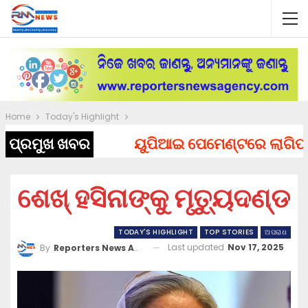
Home
Today's Highlight
ପ୍ରମୁଖ ଖବର
ୟୁପିଆଇ ପେମେଣ୍ଟରେ ଲାଗିପାରେ ଚ
ଶେଖ୍ ହସିନାଙ୍କୁ ମୃତ୍ୟୁଦଣ୍ଡ
TODAY'S HIGHLIGHT
TOP STORIES
ଅପରାଧ
Last updated
Nov 17, 2025
By
Reporters News Agency