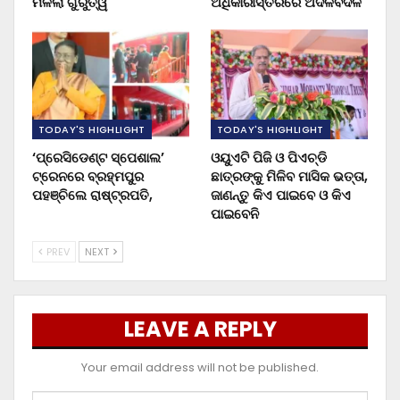
ମିଳିଲା ଗୁରୁତ୍ୱ
ଅଧିକାରୀସ୍ତରରେ ଅଦଳବଦଳ
TODAY'S HIGHLIGHT
TODAY'S HIGHLIGHT
‘ପ୍ରେସିଡେଣ୍ଟ ସ୍ପେଶାଲ’
ଓୟୁଏଟି ପିଜି ଓ ପିଏଚ୍‌ଡି
ଟ୍ରେନରେ ବ୍ରହ୍ମପୁର
ଛାତ୍ରଙ୍କୁ ମିଳିବ ମାସିକ ଭତ୍ତା,
ପହଞ୍ଚିଲେ ରାଷ୍ଟ୍ରପତି,
ଜାଣନ୍ତୁ କିଏ ପାଇବେ ଓ କିଏ
ପାଇବେନି
PREV
NEXT
LEAVE A REPLY
Your email address will not be published.