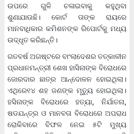
ଉପରେ ଗୁଳି ଚଳାଇବାକୁ କହୁଥିବା
ଶୁଣାଯାଉଛି। କୋର୍ଟ ତାଙ୍କ ରାୟରେ
ମାନବାଧିକାର କମିଶନଙ୍କ ରିପୋର୍ଟକୁ ମଧ୍ୟ
ଉଦ୍ଧୃତ କରିଛନ୍ତି।
ଗତବର୍ଷ ଅଗଷ୍ଟରେ ବାଂଲାଦେଶର ତତ୍କାଳୀନ
ପ୍ରଧାନମନ୍ତ୍ରୀ ଶେଖ ହାସିନାଙ୍କ ବିରୋଧରେ
ଜୋରଦାର ଛାତ୍ର ଆନ୍ଦୋଳନ ହୋଇଥିଲା।
ଏଥିରେ୧୪ ଶହ ଜଣଙ୍କ ମୃତ୍ୟୁ ହୋଇଥିଲା।
ହସିନାଙ୍କ ବିରୋଧରେ ହତ୍ୟା, ନିର୍ଯାତନା,
ଷଡଯନ୍ତ୍ର ଓ ମାନବତା ବିରୋଧରେ ଅପରାଧ
ରୋକିବାରେ ବିଫଳ ନେଇ ୫ଟି ମୁଖ୍ୟ