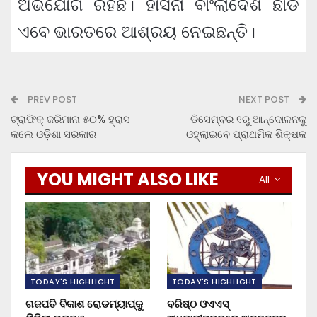
ଅଭିଯୋଗ ରହିଛି। ହାସିନା ବାଂଲାଦେଶ ଛାଡି
ଏବେ ଭାରତରେ ଆଶ୍ରୟ ନେଇଛନ୍ତି।
PREV POST
NEXT POST
ଟ୍ରାଫିକ୍ ଜରିମାନା ୫୦% ହ୍ରାସ
ଡିସେମ୍ବର ୧ରୁ ଆନ୍ଦୋଳନକୁ
କଲେ ଓଡ଼ିଶା ସରକାର
ଓହ୍ଲାଇବେ ପ୍ରାଥମିକ ଶିକ୍ଷକ
YOU MIGHT ALSO LIKE
All
TODAY'S HIGHLIGHT
TODAY'S HIGHLIGHT
ଗଜପତି ବିକାଶ ରୋଡମ୍ୟାପ୍‌କୁ
ବରିଷ୍ଠ ଓଏଏସ୍‌