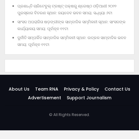
ପ୍ରଶାନ୍ତି ଚାରିଟେବୁଲ୍‌ ଟ୍ରଷ୍ଟ୍‌ ପକ୍ଷରୁ ଶ୍ରେଷ୍ଠ ଓଡ଼ିଆଣୀ ୨୦୨୨
ପୁରସ୍କାର ବିତରଣ ସ୍ଥାନ: ଜୟଦେବ ଭବନ ସମୟ: ସନ୍ଧ୍ୟା ୬ଟା
ସାଂସଦ ଅପରାଜିତା ଷଡ଼ଙ୍ଗୀଙ୍କ ସାମ୍ବାଦିକ ସମ୍ମିଳନୀ ସ୍ଥାନ: ସାଂସଦଙ୍କ
କାର୍ଯ୍ୟାଳୟ ସମୟ: ପୂର୍ବାହ୍ନ ୧୧ଟା
ଦୁର୍ନୀତି ସମ୍ପର୍କିତ ସାମ୍ବାଦିକ ସମ୍ମିଳନୀ ସ୍ଥାନ: ଉତ୍କଳ ସାମ୍ବାଦିକ ଭବନ
ସମୟ: ପୂର୍ବାହ୍ନ ୧୧ଟା
About Us
Team RNA
Privacy & Policy
Contact Us
Advertisement
Support Journalism
© All Rights Reserved.