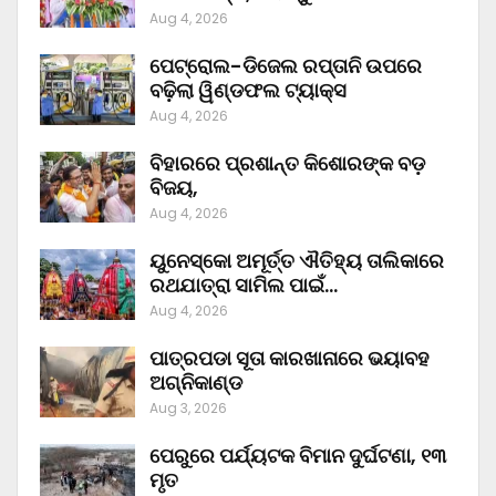
Aug 4, 2026
ପେଟ୍ରୋଲ-ଡିଜେଲ ରପ୍ତାନି ଉପରେ
ବଢ଼ିଲା ୱିଣ୍ଡଫଲ ଟ୍ୟାକ୍ସ
Aug 4, 2026
ବିହାରରେ ପ୍ରଶାନ୍ତ କିଶୋରଙ୍କ ବଡ଼
ବିଜୟ,
Aug 4, 2026
ୟୁନେସ୍କୋ ଅମୂର୍ତ୍ତ ଐତିହ୍ୟ ତାଲିକାରେ
ରଥଯାତ୍ରା ସାମିଲ ପାଇଁ…
Aug 4, 2026
ପାତ୍ରପଡା ସୂତା କାରଖାନାରେ ଭୟାବହ
ଅଗ୍ନିକାଣ୍ଡ
Aug 3, 2026
ପେରୁରେ ପର୍ଯ୍ୟଟକ ବିମାନ ଦୁର୍ଘଟଣା, ୧୩
ମୃତ