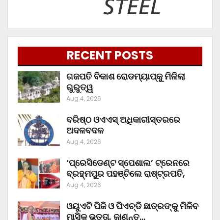
RECENT POSTS
ଗଜପତି ବିକାଶ ରୋଡମ୍ୟାପ୍‌କୁ ମିଳିଲା
ଗୁରୁତ୍ୱ
Aug 4, 2026
ବରିଷ୍ଠ ଓଏଏସ୍‌ ଅଧିକାରୀସ୍ତରରେ
ଅଦଳବଦଳ
Aug 4, 2026
‘ପ୍ରେସିଡେଣ୍ଟ ସ୍ପେଶାଲ’ ଟ୍ରେନରେ
ବ୍ରହ୍ମପୁର ପହଞ୍ଚିଲେ ରାଷ୍ଟ୍ରପତି,
Aug 4, 2026
ଓୟୁଏଟି ପିଜି ଓ ପିଏଚ୍‌ଡି ଛାତ୍ରଙ୍କୁ ମିଳିବ
ମାସିକ ଭତ୍ତା, ଜାଣନ୍ତୁ…