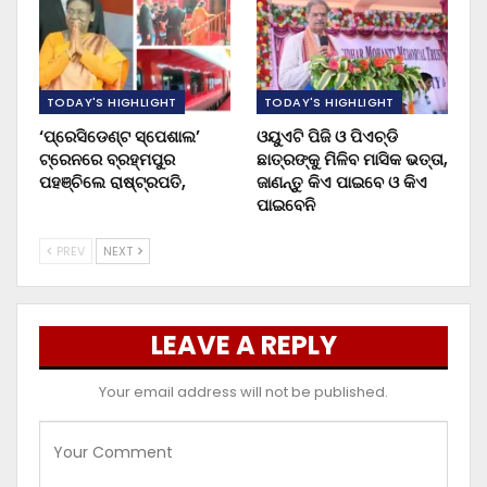
TODAY'S HIGHLIGHT
TODAY'S HIGHLIGHT
‘ପ୍ରେସିଡେଣ୍ଟ ସ୍ପେଶାଲ’
ଓୟୁଏଟି ପିଜି ଓ ପିଏଚ୍‌ଡି
ଟ୍ରେନରେ ବ୍ରହ୍ମପୁର
ଛାତ୍ରଙ୍କୁ ମିଳିବ ମାସିକ ଭତ୍ତା,
ପହଞ୍ଚିଲେ ରାଷ୍ଟ୍ରପତି,
ଜାଣନ୍ତୁ କିଏ ପାଇବେ ଓ କିଏ
ପାଇବେନି
PREV
NEXT
LEAVE A REPLY
Your email address will not be published.