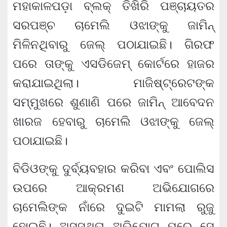
ମହାକାଳପଡ଼ା ବ୍ଲକ୍ ତିଖିରି ପଞ୍ଚାୟତର
ସରପଞ୍ଚ ଚାମେଲି ଓଝାଙ୍କୁ ଜାମିନ୍
ମିଳିନଥିବାରୁ ଜେଲ୍ ପଠାଯାଇଛି। ଗିରଫ
ପରେ ତାଙ୍କୁ ଏସଡିଜେମ୍ କୋର୍ଟରେ ହାଜର
କରାଯାଇଥିଲା। ମାଜିଷ୍ଟ୍ରେଟଙ୍କ
ସମ୍ମୁଖରେ ଶୁଣାଣି ପରେ ଜାମିନ୍ ଆବେଦନ
ଖାରଜ ହେବାରୁ ଚାମେଲି ଓଝାଙ୍କୁ ଜେଲ୍
ପଠାଯାଇଛି।
ବିଡିଓଙ୍କୁ ଦୁର୍ବ୍ୟବହାର କରିବା ଏବଂ ପୋଲିସ
ଉପରେ ଆକ୍ରମଣ ଅଭିଯୋଗରେ
ଚାମେଲିଙ୍କ ନାଁରେ ଦୁଇଟି ମାମଲା ରୁଜୁ
ହୋଇଛି। ଅସୁସ୍ଥତା ଅଭିଯୋଗ ପରେ ସେ