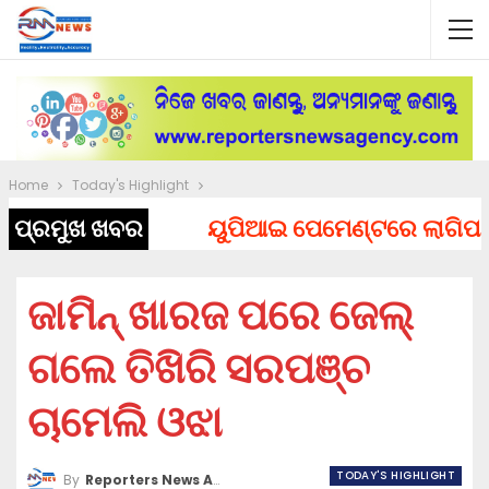
Home
Today's Highlight
ପ୍ରମୁଖ ଖବର
ୟୁପିଆଇ ପେମେଣ୍ଟରେ ଲାଗିପାରେ ଚ
ଜାମିନ୍ ଖାରଜ ପରେ ଜେଲ୍
ଗଲେ ତିଖିରି ସରପଞ୍ଚ
ଚାମେଲି ଓଝା
TODAY'S HIGHLIGHT
By
Reporters News Agency