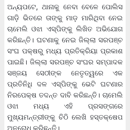
ଅନ୍ୟପଟେ, ଥାନାକୁ ନେବା ବେଳେ ପୋଲିସ
ଗାଡ଼ି ଭିତରେ ତାଙ୍କୁ ମାଡ଼ ମାରିଥିବା ନେଇ
ଚାମେଲି ଓଝା ଏସ୍ପିଙ୍କୁ ଲିଖିତ ଅଭିଯୋଗ
କରିଛନ୍ତି। ଘଟଣାକୁ ନେଇ ଜିଲ୍ଲା ସରପଞ୍ଚ
ସଂଘ ପକ୍ଷରୁ ମଧ୍ୟ ପ୍ରତିକ୍ରିୟା ପ୍ରକାଶ
ପାଇଛି। ଜିଲ୍ଲା ସରପଞ୍ଚ ସଂଘର ସମ୍ପାଦକ
ସଞ୍ଜୟ ସେଠୀଙ୍କ ନେତୃତ୍ୱରେ ଏକ
ପ୍ରତିନିଧି ଦଳ ଏସ୍ପିଙ୍କୁ ଭେଟି ଘଟଣାର
ନିରପେକ୍ଷ ତଦନ୍ତ ଦାବି କରିଛନ୍ତି। ଚାମେଲି
ଓଝା ମଧ୍ୟ ଏହି ପ୍ରସଙ୍ଗରେ
ମୁଖ୍ୟମନ୍ତ୍ରୀଙ୍କୁ ଚିଠି ଲେଖି ହସ୍ତକ୍ଷେପ
ଅନୁରୋଧ କରିଛନ୍ତି।