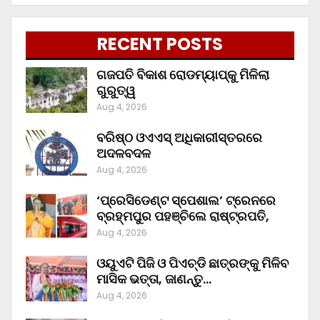
RECENT POSTS
ଗଜପତି ବିକାଶ ରୋଡମ୍ୟାପ୍‌କୁ ମିଳିଲା
ଗୁରୁତ୍ୱ
Aug 4, 2026
ବରିଷ୍ଠ ଓଏଏସ୍‌ ଅଧିକାରୀସ୍ତରରେ
ଅଦଳବଦଳ
Aug 4, 2026
‘ପ୍ରେସିଡେଣ୍ଟ ସ୍ପେଶାଲ’ ଟ୍ରେନରେ
ବ୍ରହ୍ମପୁର ପହଞ୍ଚିଲେ ରାଷ୍ଟ୍ରପତି,
Aug 4, 2026
ଓୟୁଏଟି ପିଜି ଓ ପିଏଚ୍‌ଡି ଛାତ୍ରଙ୍କୁ ମିଳିବ
ମାସିକ ଭତ୍ତା, ଜାଣନ୍ତୁ…
Aug 4, 2026