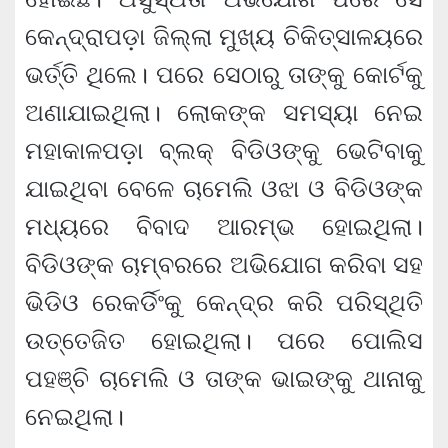
କେନ୍ଦ୍ରାପଡ଼ା ଜିଲ୍ଲା ମୁଖ୍ୟ ଚିକିତ୍ସାଳୟରେ
ଭର୍ତ୍ତି ଥିଲେ। ପରେ ସେଠାରୁ ତାଙ୍କୁ କୋର୍ଟକୁ
ଅଣାଯାଇଥିଲା। ଲୋକଙ୍କ ସମସ୍ୟା ନେଇ
ମହାକାଳପଡ଼ା ବ୍ଲକ୍ ବିଡିଓଙ୍କୁ ଭେଟିବାକୁ
ଯାଇଥିବା ବେଳେ ଚାମେଲି ଓଝା ଓ ବିଡିଓଙ୍କ
ମଧ୍ୟରେ ବିବାଦ ଆରମ୍ଭ ହୋଇଥିଲା।
ବିଡିଓଙ୍କ ଚାମ୍ବରରେ ଅଭିଯୋଗ କରିବା ସହ
ଭିଡିଓ ରେକର୍ଡିଂକୁ କେନ୍ଦ୍ର କରି ପରିସ୍ଥିତି
ଉତ୍ତେଜିତ ହୋଇଥିଲା। ପରେ ପୋଲିସ
ପହଞ୍ଚି ଚାମେଲି ଓ ତାଙ୍କ ଭାଇଙ୍କୁ ଥାନାକୁ
ନେଇଥିଲା।