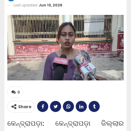
Last updated
Jun 13, 2026
0
Share
କେନ୍ଦ୍ରାପଡ଼ା: କେନ୍ଦ୍ରାପଡ଼ା ଜିଲ୍ଲାର