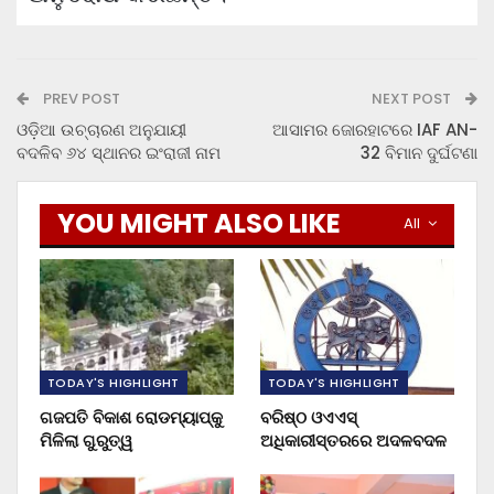
PREV POST
NEXT POST
ଓଡ଼ିଆ ଉଚ୍ଚାରଣ ଅନୁଯାୟୀ
ଆସାମର ଜୋରହାଟରେ IAF AN-
ବଦଳିବ ୬୪ ସ୍ଥାନର ଇଂରାଜୀ ନାମ
32 ବିମାନ ଦୁର୍ଘଟଣା
YOU MIGHT ALSO LIKE
All
TODAY'S HIGHLIGHT
TODAY'S HIGHLIGHT
ଗଜପତି ବିକାଶ ରୋଡମ୍ୟାପ୍‌କୁ
ବରିଷ୍ଠ ଓଏଏସ୍‌
ମିଳିଲା ଗୁରୁତ୍ୱ
ଅଧିକାରୀସ୍ତରରେ ଅଦଳବଦଳ