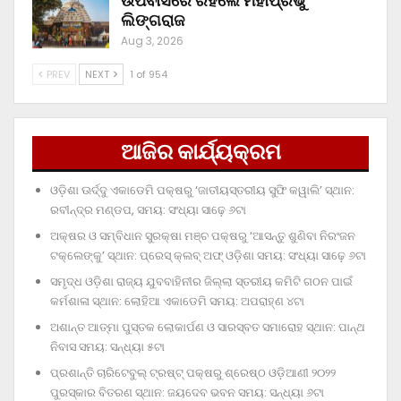
ଉପବାସରେ ରହିଲେ ମହାପ୍ରଭୁ
ଲିଙ୍ଗରାଜ
Aug 3, 2026
PREV
NEXT
1 of 954
ଆଜିର କାର୍ଯ୍ୟକ୍ରମ
ଓଡ଼ିଶା ଊର୍ଦ୍ଦୁ ଏକାଡେମି ପକ୍ଷରୁ ‘ଜାତୀୟସ୍ତରୀୟ ସୁଫି କୱାଲି’ ସ୍ଥାନ:
ରବୀନ୍ଦ୍ର ମଣ୍ଡପ, ସମୟ: ସଂଧ୍ୟା ସାଢ଼େ ୬ଟା
ଅକ୍ଷର ଓ ସମ୍ବିଧାନ ସୁରକ୍ଷା ମଞ୍ଚ ପକ୍ଷରୁ ‘ଆସନ୍ତୁ ଶୁଣିବା ନିରଂଜନ
ଟକ୍‌ଲେଙ୍କୁ’ ସ୍ଥାନ: ପ୍ରେସ୍‌ କ୍ଲବ୍‌ ଅଫ୍‌ ଓଡ଼ିଶା ସମୟ: ସଂଧ୍ୟା ସାଢ଼େ ୬ଟା
ସମୃଦ୍ଧ ଓଡ଼ିଶା ରାଜ୍ୟ ଯୁବବାହିନୀର ଜିଲ୍ଲା ସ୍ତରୀୟ କମିଟି ଗଠନ ପାଇଁ
କର୍ମଶାଳା ସ୍ଥାନ: ଲୋହିଆ ଏକାଡେମି ସମୟ: ଅପରାହ୍‌ଣ ୪ଟା
ଅଶାନ୍ତ ଆତ୍ମା ପୁସ୍ତକ ଲୋକାର୍ପଣ ଓ ସାରସ୍ବତ ସମାରୋହ ସ୍ଥାନ: ପାନ୍ଥ
ନିବାସ ସମୟ: ସନ୍ଧ୍ୟା ୫ଟା
ପ୍ରଶାନ୍ତି ଚାରିଟେବୁଲ୍‌ ଟ୍ରଷ୍ଟ୍‌ ପକ୍ଷରୁ ଶ୍ରେଷ୍ଠ ଓଡ଼ିଆଣୀ ୨୦୨୨
ପୁରସ୍କାର ବିତରଣ ସ୍ଥାନ: ଜୟଦେବ ଭବନ ସମୟ: ସନ୍ଧ୍ୟା ୬ଟା