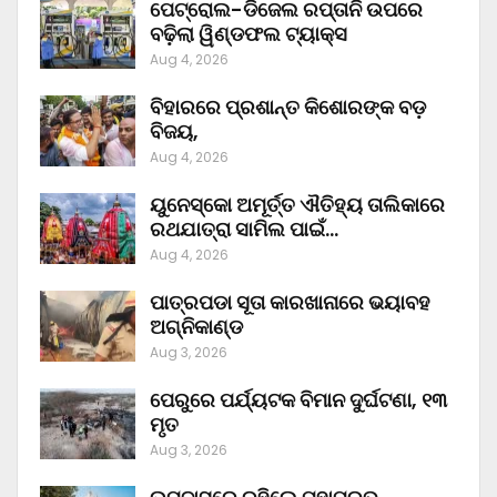
ପେଟ୍ରୋଲ-ଡିଜେଲ ରପ୍ତାନି ଉପରେ
ବଢ଼ିଲା ୱିଣ୍ଡଫଲ ଟ୍ୟାକ୍ସ
Aug 4, 2026
ବିହାରରେ ପ୍ରଶାନ୍ତ କିଶୋରଙ୍କ ବଡ଼
ବିଜୟ,
Aug 4, 2026
ୟୁନେସ୍କୋ ଅମୂର୍ତ୍ତ ଐତିହ୍ୟ ତାଲିକାରେ
ରଥଯାତ୍ରା ସାମିଲ ପାଇଁ…
Aug 4, 2026
ପାତ୍ରପଡା ସୂତା କାରଖାନାରେ ଭୟାବହ
ଅଗ୍ନିକାଣ୍ଡ
Aug 3, 2026
ପେରୁରେ ପର୍ଯ୍ୟଟକ ବିମାନ ଦୁର୍ଘଟଣା, ୧୩
ମୃତ
Aug 3, 2026