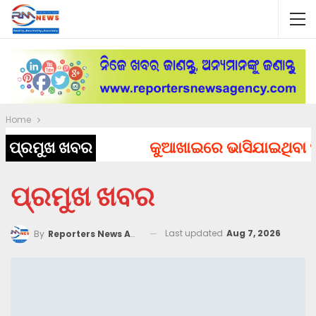
Home
ପ୍ରମୁଖ ଖବର
କୁଆଖାଇରେ ଭାସିଯାଇଥିବା ୨ 
ପ୍ରମୁଖ ଖବର
Last updated
Aug 7, 2026
By
Reporters News Agency