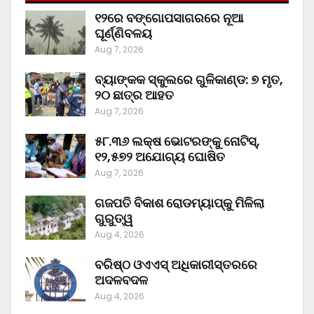
୧୨ରେ ବଙ୍ଗୋପସାଗରରେ ନୂଆ
ଘୂର୍ଣ୍ଣିବଳୟ
Aug 7, 2026
ବ୍ୟାଙ୍କକ ସ୍କୁଲରେ ଗୁଳିକାଣ୍ଡ: ୭ ମୃତ,
୨୦ ଛାତ୍ର ଆହତ
Aug 7, 2026
୫୮.୩୬ ଲକ୍ଷ ଭୋଟରଙ୍କୁ ନୋଟିସ୍‌,
୧୨,୫୭୨ ଅଯୋଗ୍ୟ ଘୋଷିତ
Aug 7, 2026
ଗଜପତି ବିକାଶ ରୋଡମ୍ୟାପ୍‌କୁ ମିଳିଲା
ଗୁରୁତ୍ୱ
Aug 4, 2026
ବରିଷ୍ଠ ଓଏଏସ୍‌ ଅଧିକାରୀସ୍ତରରେ
ଅଦଳବଦଳ
Aug 4, 2026