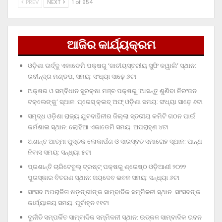
PREV
NEXT
1 of 954
ଆଜିର କାର୍ଯ୍ୟକ୍ରମ
ଓଡ଼ିଶା ଊର୍ଦ୍ଦୁ ଏକାଡେମି ପକ୍ଷରୁ ‘ଜାତୀୟସ୍ତରୀୟ ସୁଫି କୱାଲି’ ସ୍ଥାନ:
ରବୀନ୍ଦ୍ର ମଣ୍ଡପ, ସମୟ: ସଂଧ୍ୟା ସାଢ଼େ ୬ଟା
ଅକ୍ଷର ଓ ସମ୍ବିଧାନ ସୁରକ୍ଷା ମଞ୍ଚ ପକ୍ଷରୁ ‘ଆସନ୍ତୁ ଶୁଣିବା ନିରଂଜନ
ଟକ୍‌ଲେଙ୍କୁ’ ସ୍ଥାନ: ପ୍ରେସ୍‌ କ୍ଲବ୍‌ ଅଫ୍‌ ଓଡ଼ିଶା ସମୟ: ସଂଧ୍ୟା ସାଢ଼େ ୬ଟା
ସମୃଦ୍ଧ ଓଡ଼ିଶା ରାଜ୍ୟ ଯୁବବାହିନୀର ଜିଲ୍ଲା ସ୍ତରୀୟ କମିଟି ଗଠନ ପାଇଁ
କର୍ମଶାଳା ସ୍ଥାନ: ଲୋହିଆ ଏକାଡେମି ସମୟ: ଅପରାହ୍‌ଣ ୪ଟା
ଅଶାନ୍ତ ଆତ୍ମା ପୁସ୍ତକ ଲୋକାର୍ପଣ ଓ ସାରସ୍ବତ ସମାରୋହ ସ୍ଥାନ: ପାନ୍ଥ
ନିବାସ ସମୟ: ସନ୍ଧ୍ୟା ୫ଟା
ପ୍ରଶାନ୍ତି ଚାରିଟେବୁଲ୍‌ ଟ୍ରଷ୍ଟ୍‌ ପକ୍ଷରୁ ଶ୍ରେଷ୍ଠ ଓଡ଼ିଆଣୀ ୨୦୨୨
ପୁରସ୍କାର ବିତରଣ ସ୍ଥାନ: ଜୟଦେବ ଭବନ ସମୟ: ସନ୍ଧ୍ୟା ୬ଟା
ସାଂସଦ ଅପରାଜିତା ଷଡ଼ଙ୍ଗୀଙ୍କ ସାମ୍ବାଦିକ ସମ୍ମିଳନୀ ସ୍ଥାନ: ସାଂସଦଙ୍କ
କାର୍ଯ୍ୟାଳୟ ସମୟ: ପୂର୍ବାହ୍ନ ୧୧ଟା
ଦୁର୍ନୀତି ସମ୍ପର୍କିତ ସାମ୍ବାଦିକ ସମ୍ମିଳନୀ ସ୍ଥାନ: ଉତ୍କଳ ସାମ୍ବାଦିକ ଭବନ