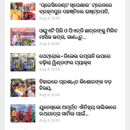
‘ପ୍ରେସିଡେଣ୍ଟ ସ୍ପେଶାଲ’ ଟ୍ରେନରେ
ବ୍ରହ୍ମପୁର ପହଞ୍ଚିଲେ ରାଷ୍ଟ୍ରପତି,
Aug 4, 2026
ଓୟୁଏଟି ପିଜି ଓ ପିଏଚ୍‌ଡି ଛାତ୍ରଙ୍କୁ ମିଳିବ
ମାସିକ ଭତ୍ତା, ଜାଣନ୍ତୁ…
Aug 4, 2026
ପେଟ୍ରୋଲ-ଡିଜେଲ ରପ୍ତାନି ଉପରେ
ବଢ଼ିଲା ୱିଣ୍ଡଫଲ ଟ୍ୟାକ୍ସ
Aug 4, 2026
ବିହାରରେ ପ୍ରଶାନ୍ତ କିଶୋରଙ୍କ ବଡ଼
ବିଜୟ,
Aug 4, 2026
ୟୁନେସ୍କୋ ଅମୂର୍ତ୍ତ ଐତିହ୍ୟ ତାଲିକାରେ
ରଥଯାତ୍ରା ସାମିଲ ପାଇଁ…
Aug 4, 2026