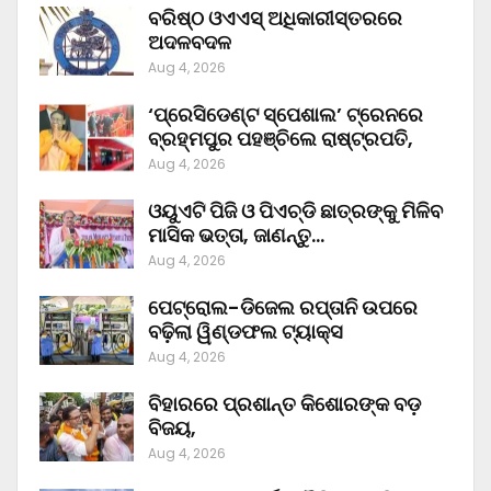
ବରିଷ୍ଠ ଓଏଏସ୍‌ ଅଧିକାରୀସ୍ତରରେ
ଅଦଳବଦଳ
Aug 4, 2026
‘ପ୍ରେସିଡେଣ୍ଟ ସ୍ପେଶାଲ’ ଟ୍ରେନରେ
ବ୍ରହ୍ମପୁର ପହଞ୍ଚିଲେ ରାଷ୍ଟ୍ରପତି,
Aug 4, 2026
ଓୟୁଏଟି ପିଜି ଓ ପିଏଚ୍‌ଡି ଛାତ୍ରଙ୍କୁ ମିଳିବ
ମାସିକ ଭତ୍ତା, ଜାଣନ୍ତୁ…
Aug 4, 2026
ପେଟ୍ରୋଲ-ଡିଜେଲ ରପ୍ତାନି ଉପରେ
ବଢ଼ିଲା ୱିଣ୍ଡଫଲ ଟ୍ୟାକ୍ସ
Aug 4, 2026
ବିହାରରେ ପ୍ରଶାନ୍ତ କିଶୋରଙ୍କ ବଡ଼
ବିଜୟ,
Aug 4, 2026