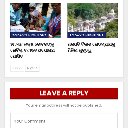
TODAY'S HIGHLIGHT
TODAY'S HIGHLIGHT
୫୮.୩୬ ଲକ୍ଷ ଭୋଟରଙ୍କୁ
ଗଜପତି ବିକାଶ ରୋଡମ୍ୟାପ୍‌କୁ
ନୋଟିସ୍‌, ୧୨,୫୭୨ ଅଯୋଗ୍ୟ
ମିଳିଲା ଗୁରୁତ୍ୱ
ଘୋଷିତ
PREV
NEXT
LEAVE A REPLY
Your email address will not be published.