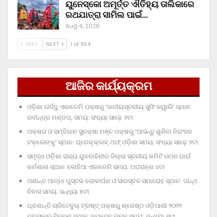
ୟୁନେସ୍କୋ ଅମୂର୍ତ୍ତ ଐତିହ୍ୟ ତାଲିକାରେ
ରଥଯାତ୍ରା ସାମିଲ ପାଇଁ…
Aug 4, 2026
PREV
NEXT
1 of 954
ଆଜିର କାର୍ଯ୍ୟକ୍ରମ
ଓଡ଼ିଶା ଊର୍ଦ୍ଦୁ ଏକାଡେମି ପକ୍ଷରୁ ‘ଜାତୀୟସ୍ତରୀୟ ସୁଫି କୱାଲି’ ସ୍ଥାନ:
ରବୀନ୍ଦ୍ର ମଣ୍ଡପ, ସମୟ: ସଂଧ୍ୟା ସାଢ଼େ ୬ଟା
ଅକ୍ଷର ଓ ସମ୍ବିଧାନ ସୁରକ୍ଷା ମଞ୍ଚ ପକ୍ଷରୁ ‘ଆସନ୍ତୁ ଶୁଣିବା ନିରଂଜନ
ଟକ୍‌ଲେଙ୍କୁ’ ସ୍ଥାନ: ପ୍ରେସ୍‌ କ୍ଲବ୍‌ ଅଫ୍‌ ଓଡ଼ିଶା ସମୟ: ସଂଧ୍ୟା ସାଢ଼େ ୬ଟା
ସମୃଦ୍ଧ ଓଡ଼ିଶା ରାଜ୍ୟ ଯୁବବାହିନୀର ଜିଲ୍ଲା ସ୍ତରୀୟ କମିଟି ଗଠନ ପାଇଁ
କର୍ମଶାଳା ସ୍ଥାନ: ଲୋହିଆ ଏକାଡେମି ସମୟ: ଅପରାହ୍‌ଣ ୪ଟା
ଅଶାନ୍ତ ଆତ୍ମା ପୁସ୍ତକ ଲୋକାର୍ପଣ ଓ ସାରସ୍ବତ ସମାରୋହ ସ୍ଥାନ: ପାନ୍ଥ
ନିବାସ ସମୟ: ସନ୍ଧ୍ୟା ୫ଟା
ପ୍ରଶାନ୍ତି ଚାରିଟେବୁଲ୍‌ ଟ୍ରଷ୍ଟ୍‌ ପକ୍ଷରୁ ଶ୍ରେଷ୍ଠ ଓଡ଼ିଆଣୀ ୨୦୨୨
ପୁରସ୍କାର ବିତରଣ ସ୍ଥାନ: ଜୟଦେବ ଭବନ ସମୟ: ସନ୍ଧ୍ୟା ୬ଟା