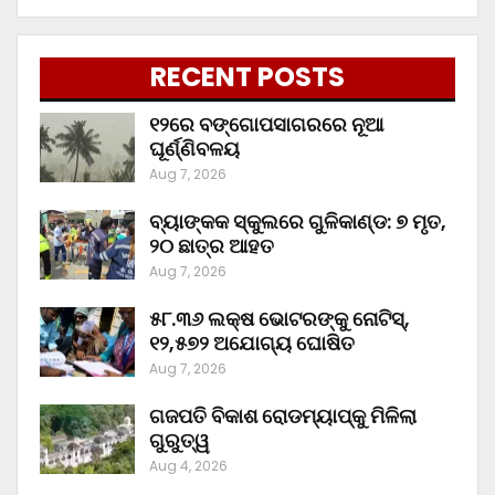
RECENT POSTS
୧୨ରେ ବଙ୍ଗୋପସାଗରରେ ନୂଆ
ଘୂର୍ଣ୍ଣିବଳୟ
Aug 7, 2026
ବ୍ୟାଙ୍କକ ସ୍କୁଲରେ ଗୁଳିକାଣ୍ଡ: ୭ ମୃତ,
୨୦ ଛାତ୍ର ଆହତ
Aug 7, 2026
୫୮.୩୬ ଲକ୍ଷ ଭୋଟରଙ୍କୁ ନୋଟିସ୍‌,
୧୨,୫୭୨ ଅଯୋଗ୍ୟ ଘୋଷିତ
Aug 7, 2026
ଗଜପତି ବିକାଶ ରୋଡମ୍ୟାପ୍‌କୁ ମିଳିଲା
ଗୁରୁତ୍ୱ
Aug 4, 2026