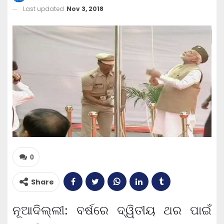
Last updated
Nov 3, 2018
0
Share
ନୂଆଦିଲ୍ଲୀ: ବର୍ଷରେ ଦ୍ୱିତୀୟ ଥର ପାଇଁ