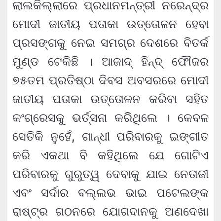
ଲାଲକିଲ୍ଲାରେ ପ୍ରଧାନମନ୍ତ୍ରୀ ନରେନ୍ଦ୍ର
ମୋଦୀ ଜାତୀୟ ପତାକା ଉତ୍ତୋଳନ ହେବା
ପ୍ରସଙ୍ଗକୁ ନେଇ ସମଗ୍ର ଦେଶରେ ବିତର୍କ
ମୁଣ୍ଡ ଟେକିଛି । ଆଜାଦ୍‍ ହିନ୍ଦ୍‍ ଫୌଜର
୭୫ତମ ପ୍ରତିଷ୍ଠା ଦିବସ ଅବସରରେ ମୋଦୀ
ଜାତୀୟ ପତାକା ଉତ୍ତୋଳନ କରିବା ସହିତ
କଂଗ୍ରେସକୁ ଭର୍ତ୍ସନା କରିିଥିଲେ । କେବଳ
ସେତିକି ନୁହେଁ, ଗାନ୍ଧୀ ପରିବାରକୁ ଇଙ୍ଗୀତ
କରି ଏକଥା ବି କହିଥିଲେ ଯେ ଗୋଟିଏ
ପରିବାରକୁ ଗୁରୁତ୍ୱ ଦେବାକୁ ଯାଇ ନେତାଜୀ
ଏବଂ ସର୍ଦାର ବଲ୍ଲଭ ଭାଇ ପଟେଲଙ୍କ
ରାଷ୍ଟ୍ର ଗଠନରେ ଯୋଗଦାନକୁ ଅଣଦେଖା