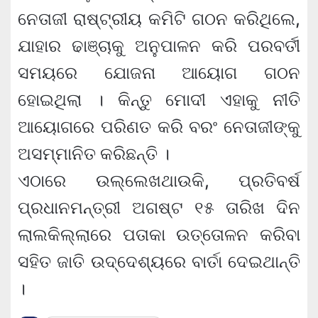
ନେତାଜୀ ରାଷ୍ଟ୍ରୀୟ କମିଟି ଗଠନ କରିଥିଲେ,
ଯାହାର ଢାଞ୍ଚାକୁ ଅନୁପାଳନ କରି ପରବର୍ତୀ
ସମୟରେ ଯୋଜନା ଆୟୋଗ ଗଠନ
ହୋଇଥିଲା । କିନ୍ତୁ ମୋଦୀ ଏହାକୁ ନୀତି
ଆୟୋଗରେ ପରିଣତ କରି ବରଂ ନେତାଜୀଙ୍କୁ
ଅସମ୍ମାନିତ କରିଛନ୍ତି ।
ଏଠାରେ ଉଲ୍ଲେଖଥାଉକି, ପ୍ରତିବର୍ଷ
ପ୍ରଧାନମନ୍ତ୍ରୀ ଅଗଷ୍ଟ ୧୫ ତାରିଖ ଦିନ
ଲାଲକିଲ୍ଲାରେ ପତାକା ଉତ୍ତୋଳନ କରିବା
ସହିତ ଜାତି ଉଦ୍ଦେଶ୍ୟରେ ବାର୍ତା ଦେଇଥାନ୍ତି
।