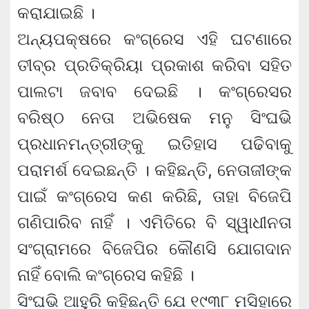
କରାଯାଇଛି ।
ଅନ୍ୟପକ୍ଷରେ କଂଗ୍ରେସ ଏହି ଘଟଣାରେ
ତୀବ୍ର ପ୍ରତିକ୍ରିୟା ପ୍ରକାଶ କରିବା ସହିତ
ପାଲଟା ଜବାବ ଦେଇଛି । କଂଗ୍ରେସର
ବରିଷ୍ଠ ନେତା ଅଭିଷେକ ମନୁ ସିଂଘଭି
ପ୍ରଧାନମନ୍ତ୍ରୀଙ୍କୁ ଇତିହାସ ପଢିବାକୁ
ପରାମର୍ଶ ଦେଇଛନ୍ତି । କହିଛନ୍ତି, ନେତାଜୀଙ୍କ
ପାଇଁ କଂଗ୍ରେସ କଣ କରିଛି, ତାହା ବିଜେପି
ଗଣିପାରିବ ନାହିଁ । ଏମିତିରେ ବି ସ୍ୱାଧୀନତା
ସଂଗ୍ରାମରେ ବିଜେପିର କୌଣସି ଯୋଗଦାନ
ନାହିଁ ବୋଲି କଂଗ୍ରେସ କହିଛି ।
ସିଂଘଭି ଆହୁରି କହିଛନ୍ତି ଯେ ୧୯୩୮ ମସିହାରେ