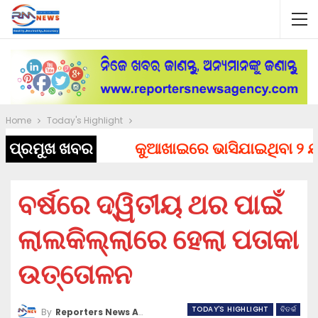
Home
Today's Highlight
ପ୍ରମୁଖ ଖବର
କୁଆଖାଇରେ ଭାସିଯାଇଥିବା ୨ ଯୁବକ
ବର୍ଷରେ ଦ୍ୱିତୀୟ ଥର ପାଇଁ
ଲାଲକିଲ୍ଲାରେ ହେଲା ପତାକା
ଉତ୍ତୋଳନ
TODAY'S HIGHLIGHT
ବିତର୍କ
By
Reporters News Agency