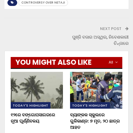
CONTROVERSY OVER NETAJI
NEXT POST
ପୁଞ୍ଜି ବଜାର ଅସ୍ଥିର, ନିବେଶକାରୀ
ଚିନ୍ତାରେ
YOU MIGHT ALSO LIKE
All
TODAY'S HIGHLIGHT
TODAY'S HIGHLIGHT
୧୨ରେ ବଙ୍ଗୋପସାଗରରେ
ବ୍ୟାଙ୍କକ ସ୍କୁଲରେ
ନୂଆ ଘୂର୍ଣ୍ଣିବଳୟ
ଗୁଳିକାଣ୍ଡ: ୭ ମୃତ, ୨୦ ଛାତ୍ର
ଆହତ