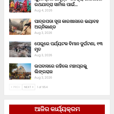
ରଥଯାତ୍ରା ସାମିଲ ପାଇଁ…
Aug 4, 2026
ପାତ୍ରପଡା ସୂତା କାରଖାନାରେ ଭୟାବହ
ଅଗ୍ନିକାଣ୍ଡ
Aug 3, 2026
ପେରୁରେ ପର୍ଯ୍ୟଟକ ବିମାନ ଦୁର୍ଘଟଣା, ୧୩
ମୃତ
Aug 3, 2026
ଉପବାସରେ ରହିଲେ ମହାପ୍ରଭୁ
ଲିଙ୍ଗରାଜ
Aug 3, 2026
PREV
NEXT
1 of 954
ଆଜିର କାର୍ଯ୍ୟକ୍ରମ