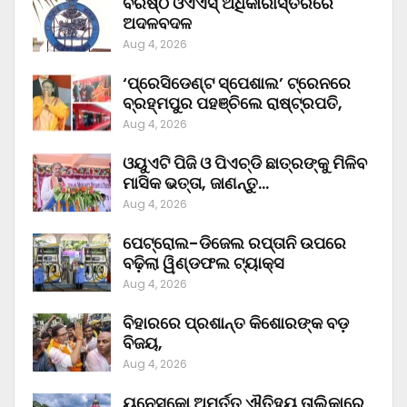
ବରିଷ୍ଠ ଓଏଏସ୍‌ ଅଧିକାରୀସ୍ତରରେ
ଅଦଳବଦଳ
Aug 4, 2026
‘ପ୍ରେସିଡେଣ୍ଟ ସ୍ପେଶାଲ’ ଟ୍ରେନରେ
ବ୍ରହ୍ମପୁର ପହଞ୍ଚିଲେ ରାଷ୍ଟ୍ରପତି,
Aug 4, 2026
ଓୟୁଏଟି ପିଜି ଓ ପିଏଚ୍‌ଡି ଛାତ୍ରଙ୍କୁ ମିଳିବ
ମାସିକ ଭତ୍ତା, ଜାଣନ୍ତୁ…
Aug 4, 2026
ପେଟ୍ରୋଲ-ଡିଜେଲ ରପ୍ତାନି ଉପରେ
ବଢ଼ିଲା ୱିଣ୍ଡଫଲ ଟ୍ୟାକ୍ସ
Aug 4, 2026
ବିହାରରେ ପ୍ରଶାନ୍ତ କିଶୋରଙ୍କ ବଡ଼
ବିଜୟ,
Aug 4, 2026
ୟୁନେସ୍କୋ ଅମୂର୍ତ୍ତ ଐତିହ୍ୟ ତାଲିକାରେ