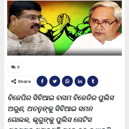
0
Share
ବିଜେପିର ସିବିଆଇ ବନାମ ବିଜେଡିର ପୁଲିସ
ଅରୁଣ, ଅତନୁଙ୍କୁ ସିବିଆଇ ସମନ
ଗୋଲକ, ଭୃଗୁଙ୍କୁ ପୁଲିସ ନୋଟିସ