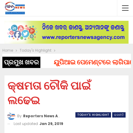
Home
Today's Highlight
ପ୍ରମୁଖ ଖବର
ୟୁପିଆଇ ପେମେଣ୍ଟରେ ଲାଗିପାରେ ଚାର
କ୍ଷମତା ଚୌକି ପାଇଁ
ଲଢେଇ
TODAY'S HIGHLIGHT
ରାଜନୀତି
By
Reporters News Agency
Last updated
Jan 29, 2019