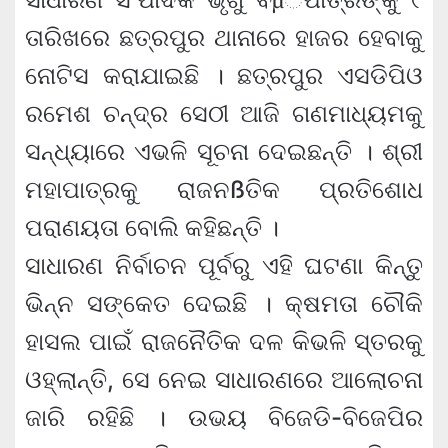
ତାରିଖରେ ଛତ୍ରପୁର ଥାନାରେ ହାଜର ହେବାକୁ
ନୋଟିସ କରାଯାଇଛି । ଛତ୍ରପୁର ଏସଡିପିଓ
ରମେଶ ଚନ୍ଦ୍ର ସେଠୀ ଆଜି ଗଣମାଧ୍ୟମକୁ
ସନ୍ଧ୍ୟାରେ ଏଭଳି ସୂଚନା ଦେଇଛନ୍ତି । ଶ୍ରୀ
ମହାପାତ୍ରକୁ ରାଜନßତିକ ପ୍ରତିଶୋଧ
ପରାଣୟତା ବୋଲି କହିଛନ୍ତି ।
ସାଧାରଣ ନିର୍ବାଚନ ପୂର୍ବରୁ ଏହି ଘଟଣା କିନ୍ତୁ
ଭିନ୍ନ ସଙ୍କେତ ଦେଇଛି । କ୍ଷମତା ଚୌକି
ହାସଲ ପାଇଁ ରାଜନୈତିକ ଦଳ କିଭଳି ସ୍ତରକୁ
ଓହ୍ଲାନ୍ତି, ସେ ନେଇ ସାଧାରଣରେ ଆଲୋଚନା
ଜାରି ରହିଛି । ଉଭୟ ବିଜେଡି-ବିଜେପିର