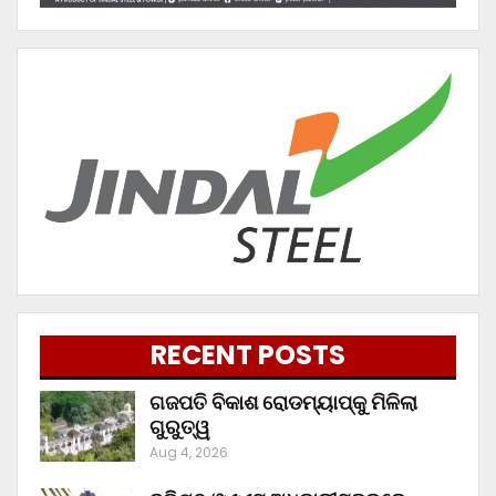
RECENT POSTS
ଗଜପତି ବିକାଶ ରୋଡମ୍ୟାପ୍‌କୁ ମିଳିଲା
ଗୁରୁତ୍ୱ
Aug 4, 2026