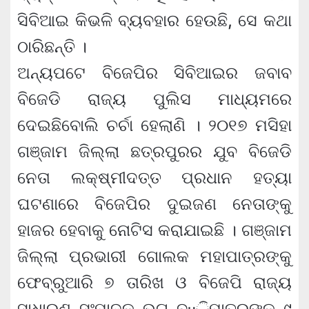
ସିବିଆଇ କିଭଳି ବ୍ୟବହାର ହେଉଛି, ସେ କଥା
ଠାରିଛନ୍ତି ।
ଅନ୍ୟପଟେ ବିଜେପିର ସିବିଆଇର ଜବାବ
ବିଜେଡି ରାଜ୍ୟ ପୁଲିସ ମାଧ୍ୟମରେ
ଦେଇଛିବୋଲି ଚର୍ଚା ହେଲାଣି । ୨୦୧୭ ମସିହା
ଗଞ୍ଜାମ ଜିଲ୍ଲା ଛତ୍ରପୁରର ଯୁବ ବିଜେଡି
ନେତା ଲକ୍ଷ୍ମୀଦତ୍ତ ପ୍ରଧାନ ହତ୍ୟା
ଘଟଣାରେ ବିଜେପିର ଦୁଇଜଣ ନେତାଙ୍କୁ
ହାଜର ହେବାକୁ ନୋଟିସ କରାଯାଇଛି । ଗଞ୍ଜାମ
ଜିଲ୍ଲା ପ୍ରଭାରୀ ଗୋଲକ ମହାପାତ୍ରଙ୍କୁ
ଫେବ୍ରୁଆରି ୭ ତାରିଖ ଓ ବିଜେପି ରାଜ୍ୟ
ସାଧାରଣ ସଂପାଦକ ଭୃଗୁ ବµିପାତ୍ରଙ୍କୁ ୯