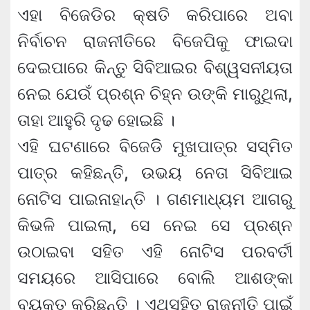
ଏହା ବିଜେଡିର କ୍ଷତି କରିପାରେ ଅବା
ନିର୍ବାଚନ ରାଜନୀତିରେ ବିଜେପିକୁ ଫାଇଦା
ଦେଇପାରେ କିନ୍ତୁ ସିବିଆଇର ବିଶ୍ୱସନୀୟତା
ନେଇ ଯେଉଁ ପ୍ରଶ୍ନ ଚିହ୍ନ ଉଙ୍କି ମାରୁଥିଲା,
ତାହା ଆହୁରି ଦୃଢ ହୋଇଛି ।
ଏହି ଘଟଣାରେ ବିଜେଡିି ମୁଖପାତ୍ର ସସ୍ମିତ
ପାତ୍ର କହିଛନ୍ତି, ଉଭୟ ନେତା ସିବିଆଇ
ନୋଟିସ ପାଇନାହାନ୍ତି । ଗଣମାଧ୍ୟମ ଆଗରୁ
କିଭଳି ପାଇଲା, ସେ ନେଇ ସେ ପ୍ରଶ୍ନ
ଉଠାଇବା ସହିତ ଏହି ନୋଟିସ ପରବର୍ତୀ
ସମୟରେ ଆସିପାରେ ବୋଲି ଆଶଙ୍କା
ବ୍ୟକ୍ତ କରିଛନ୍ତି । ଏଥିସହିତ ରାଜନୀତି ପାଇଁ