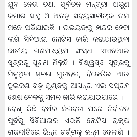
ଯୁବ ନେତା ତଥା ପୂର୍ବତନ ମନ୍ତ୍ରୀ ଅରୁଣ
କୁମାର ସାହୁ ଓ ଅତନୁ ସବ୍ୟସାଚୀଙ୍କ ନାମ
ମନେ ପଡିଯାଇଛି । ଉଭୟଙ୍କୁ ହାଜର ହେବା
ଲାଗି ସିବିଆଇ ନୋଟିସ ଜାରି କରାଯାଇଥିବା
ଜାତୀୟ ଗଣମାଧ୍ୟମ ସଂସ୍ଥା ଏଏନଆଇ
ସୂତ୍ରରୁ ସୂଚନା ମିଳୁଛି । ବିଶ୍ୱସ୍ତ ସୂତ୍ରରୁ
ମିଳୁଥିବା ସୂଚନା ମୁତାବକ, ବିଜେଡିର ଆଉ
ଦୁଇଜଣ ବଡ଼ ମୁଣ୍ଡକୁ ଆସନ୍ତା ଏଇ ସପ୍ତାହ
ଶେଷ ବେଳକୁ ସମନ ଜାରି କରାଯାଇପାରେ ।
ବେଶ୍‍ କିଛି ବର୍ଷର ନିରବତା ପରେ ନିର୍ବାଚନ
ପୂର୍ବରୁ ସିବିଆଇର ଏଭଳି ନୋଟିସ ରାଜ୍ୟ
ରାଜନୀତିରେ ଭିନ୍ନ ଚର୍ଚ୍ଚାକୁ ଜନ୍ମ ଦେଲାଣି ।