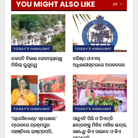
YOU MIGHT ALSO LIKE
All
TODAY'S HIGHLIGHT
TODAY'S HIGHLIGHT
ଗଜପତି ବିକାଶ ରୋଡମ୍ୟାପ୍‌କୁ
ବରିଷ୍ଠ ଓଏଏସ୍‌
ମିଳିଲା ଗୁରୁତ୍ୱ
ଅଧିକାରୀସ୍ତରରେ ଅଦଳବଦଳ
TODAY'S HIGHLIGHT
TODAY'S HIGHLIGHT
‘ପ୍ରେସିଡେଣ୍ଟ ସ୍ପେଶାଲ’
ଓୟୁଏଟି ପିଜି ଓ ପିଏଚ୍‌ଡି
ଟ୍ରେନରେ ବ୍ରହ୍ମପୁର
ଛାତ୍ରଙ୍କୁ ମିଳିବ ମାସିକ ଭତ୍ତା,
ପହଞ୍ଚିଲେ ରାଷ୍ଟ୍ରପତି,
ଜାଣନ୍ତୁ କିଏ ପାଇବେ ଓ କିଏ
ପାଇବେନି