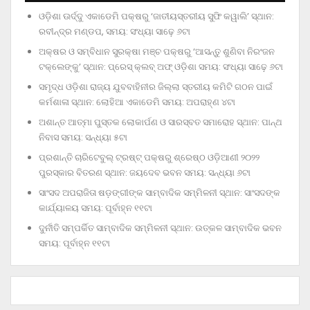
ଓଡ଼ିଶା ଊର୍ଦ୍ଦୁ ଏକାଡେମି ପକ୍ଷରୁ ‘ଜାତୀୟସ୍ତରୀୟ ସୁଫି କୱାଲି’ ସ୍ଥାନ:
ରବୀନ୍ଦ୍ର ମଣ୍ଡପ, ସମୟ: ସଂଧ୍ୟା ସାଢ଼େ ୬ଟା
ଅକ୍ଷର ଓ ସମ୍ବିଧାନ ସୁରକ୍ଷା ମଞ୍ଚ ପକ୍ଷରୁ ‘ଆସନ୍ତୁ ଶୁଣିବା ନିରଂଜନ
ଟକ୍‌ଲେଙ୍କୁ’ ସ୍ଥାନ: ପ୍ରେସ୍‌ କ୍ଲବ୍‌ ଅଫ୍‌ ଓଡ଼ିଶା ସମୟ: ସଂଧ୍ୟା ସାଢ଼େ ୬ଟା
ସମୃଦ୍ଧ ଓଡ଼ିଶା ରାଜ୍ୟ ଯୁବବାହିନୀର ଜିଲ୍ଲା ସ୍ତରୀୟ କମିଟି ଗଠନ ପାଇଁ
କର୍ମଶାଳା ସ୍ଥାନ: ଲୋହିଆ ଏକାଡେମି ସମୟ: ଅପରାହ୍‌ଣ ୪ଟା
ଅଶାନ୍ତ ଆତ୍ମା ପୁସ୍ତକ ଲୋକାର୍ପଣ ଓ ସାରସ୍ବତ ସମାରୋହ ସ୍ଥାନ: ପାନ୍ଥ
ନିବାସ ସମୟ: ସନ୍ଧ୍ୟା ୫ଟା
ପ୍ରଶାନ୍ତି ଚାରିଟେବୁଲ୍‌ ଟ୍ରଷ୍ଟ୍‌ ପକ୍ଷରୁ ଶ୍ରେଷ୍ଠ ଓଡ଼ିଆଣୀ ୨୦୨୨
ପୁରସ୍କାର ବିତରଣ ସ୍ଥାନ: ଜୟଦେବ ଭବନ ସମୟ: ସନ୍ଧ୍ୟା ୬ଟା
ସାଂସଦ ଅପରାଜିତା ଷଡ଼ଙ୍ଗୀଙ୍କ ସାମ୍ବାଦିକ ସମ୍ମିଳନୀ ସ୍ଥାନ: ସାଂସଦଙ୍କ
କାର୍ଯ୍ୟାଳୟ ସମୟ: ପୂର୍ବାହ୍ନ ୧୧ଟା
ଦୁର୍ନୀତି ସମ୍ପର୍କିତ ସାମ୍ବାଦିକ ସମ୍ମିଳନୀ ସ୍ଥାନ: ଉତ୍କଳ ସାମ୍ବାଦିକ ଭବନ
ସମୟ: ପୂର୍ବାହ୍ନ ୧୧ଟା