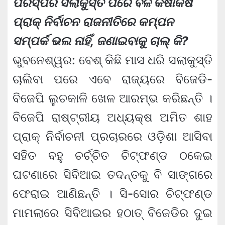
ପରସ୍ପର ସଲାକୁସ୍ତି ପରେ ବଳ କଷାକଷି
ପ୍ରାକ୍‍ ନିର୍ବାଚନ ରାଜନୀତିରେ କମ୍ପନ
ସମ୍ପର୍କ ଭଲ ନାହିଁ, ଜଣାଇବାକୁ ଚାଲ୍‍ କି?
ଭୁବନେଶ୍ୱର: ବେଶ୍‍ କିଛି ମାସ ଧରି ସଲାକୁସ୍ତି
ଚାଲିବା ପରେ ଏବେ ରାଜ୍ୟରେ ବିଜେଡି-
ବିଜେପି ଲୁଚକାଳି ଖେଳ ଆରମ୍ଭ କରିଛନ୍ତି ।
ବିଜେପି ରାଷ୍ଟ୍ରୀୟ ଅଧ୍ୟକ୍ଷ ଅମିତ ଶାହ
ପ୍ରାକ୍‍ ନିର୍ବାଚନୀ ପ୍ରଚାରରେ ଓଡ଼ିଶା ଆସିବା
ସହିତ ବହୁ ଚର୍ଚ୍ଚିତ ଚିଟ୍‍ଫଣ୍ଡ ଠକେଇ
ଘଟଣାରେ ସିବିଆଇ ତଦନ୍ତକୁ ବି ସାଙ୍ଗରେ
ଫେରାଇ ଆଣିଛନ୍ତି । ସି-ସୋର ଚିଟ୍‍ଫଣ୍ଡ
ମାମଲାରେ ସିବିଆଇର ହଠାତ୍‍ ବିଜେଡିର ଦୁଇ