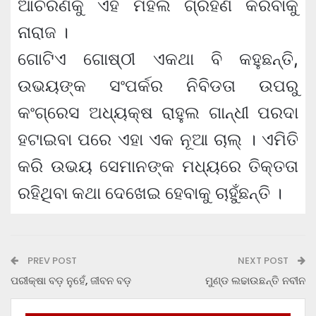
ଆଚରଣକୁ ଏହି ମହଲ ଗ୍ରହଣ କରିବାକୁ
ନାରାଜ ।
ଗୋଟିଏ ଗୋଷ୍ଠୀ ଏକଥା ବି କହୁଛନ୍ତି,
ଉଭୟଙ୍କ ସଂପର୍କର ନିବିଡତା ଉପରୁ
କଂଗ୍ରେସ ଅଧ୍ୟକ୍ଷ ରାହୁଲ ଗାନ୍ଧୀ ପରଦା
ହଟାଇବା ପରେ ଏହା ଏକ ନୂଆ ଚାଲ୍‍ । ଏମିତି
କରି ଉଭୟ ସେମାନଙ୍କ ମଧ୍ୟରେ ତିକ୍ତତା
ରହିଥିବା କଥା ଦେଖେଇ ହେବାକୁ ଚାହୁଁଛନ୍ତି ।
PREV POST
NEXT POST
ପରୀକ୍ଷା ବଡ଼ ନୁହେଁ, ଜୀବନ ବଡ଼
ମୁଣ୍ଡ ଲଢାଉଛନ୍ତି ନବୀନ