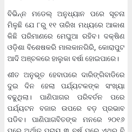
ବିଭିନ୍ନ ମଡେଲ୍ ଅନୁଧ୍ୟାନ ପରେ ସୂଚନା
ମିଳୁଛି ଯେ ୮ରୁ ୧୧ ତାରିଖ ମଧ୍ୟରେ ଆକାଶ
କିଛି ପରିମାଣରେ ମେଘୁଆ ରହିବ। ଦକ୍ଷିଣ
ଓଡ଼ିଶା ବିଶେଷକରି ମାଲକାନଗିରି, କୋରାପୁଟ
ଆଦି ଅଞ୍ଚଳରେ ହାଲୁକା ବର୍ଷା ହୋଇପାରେ।
ଶୀତ ଅନୁଭୂତ ହେବାପରେ ଦାରିଙ୍ଗିବାଡିରେ
ଦୁଇ ଦିନ ହେଲା ପର୍ଯ୍ୟଟକଙ୍କ ସଂଖ୍ୟା
ବଢୁଥିଲା। ପାଣିପାଗର ପରିବର୍ତନ ପରେ
ପର୍ଯ୍ୟଟନ ବଜାର ଉପରେ ବଡ଼ ପ୍ରଭାବ
ପଡିବ। ପାଣିପାଗବିତଙ୍କ ମନରେ ୨୦୧୬
ପରେ ଅର୍ଥାତ୍ ପ୍ରାୟ ୩ ବର୍ଷ ପରେ ଏଥର ବି