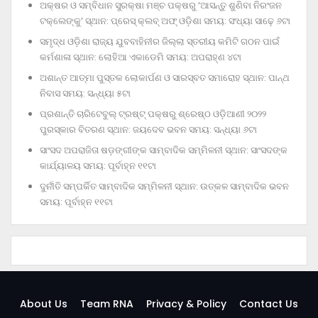
ଅକ୍ଷର ଓ ସମ୍ବିଧାନ ସୁରକ୍ଷା ମଞ୍ଚ ପକ୍ଷରୁ ‘ଆସନ୍ତୁ ଶୁଣିବା ନିରଂଜନ
ଟକ୍‌ଲେଙ୍କୁ’ ସ୍ଥାନ: ପ୍ରେସ୍‌ କ୍ଲବ୍‌ ଅଫ୍‌ ଓଡ଼ିଶା ସମୟ: ସଂଧ୍ୟା ସାଢ଼େ ୬ଟା
ସମୃଦ୍ଧ ଓଡ଼ିଶା ରାଜ୍ୟ ଯୁବବାହିନୀର ଜିଲ୍ଲା ସ୍ତରୀୟ କମିଟି ଗଠନ ପାଇଁ
କର୍ମଶାଳା ସ୍ଥାନ: ଲୋହିଆ ଏକାଡେମି ସମୟ: ଅପରାହ୍‌ଣ ୪ଟା
ଅଶାନ୍ତ ଆତ୍ମା ପୁସ୍ତକ ଲୋକାର୍ପଣ ଓ ସାରସ୍ବତ ସମାରୋହ ସ୍ଥାନ: ପାନ୍ଥ
ନିବାସ ସମୟ: ସନ୍ଧ୍ୟା ୫ଟା
ପ୍ରଶାନ୍ତି ଚାରିଟେବୁଲ୍‌ ଟ୍ରଷ୍ଟ୍‌ ପକ୍ଷରୁ ଶ୍ରେଷ୍ଠ ଓଡ଼ିଆଣୀ ୨୦୨୨
ପୁରସ୍କାର ବିତରଣ ସ୍ଥାନ: ଜୟଦେବ ଭବନ ସମୟ: ସନ୍ଧ୍ୟା ୬ଟା
ସାଂସଦ ଅପରାଜିତା ଷଡ଼ଙ୍ଗୀଙ୍କ ସାମ୍ବାଦିକ ସମ୍ମିଳନୀ ସ୍ଥାନ: ସାଂସଦଙ୍କ
କାର୍ଯ୍ୟାଳୟ ସମୟ: ପୂର୍ବାହ୍ନ ୧୧ଟା
ଦୁର୍ନୀତି ସମ୍ପର୍କିତ ସାମ୍ବାଦିକ ସମ୍ମିଳନୀ ସ୍ଥାନ: ଉତ୍କଳ ସାମ୍ବାଦିକ ଭବନ
ସମୟ: ପୂର୍ବାହ୍ନ ୧୧ଟା
About Us
Team RNA
Privacy & Policy
Contact Us