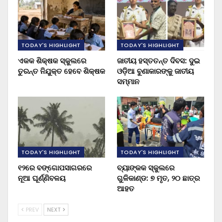
TODAY'S HIGHLIGHT
TODAY'S HIGHLIGHT
ଏକକ ଶିକ୍ଷକ ସ୍କୁଲରେ
ଜାତୀୟ ହସ୍ତତନ୍ତ ଦିବସ: ଦୁଇ
ତୁରନ୍ତ ନିଯୁକ୍ତ ହେବେ ଶିକ୍ଷକ
ଓଡ଼ିଆ ବୁଣାକାରଙ୍କୁ ଜାତୀୟ
ସମ୍ମାନ
TODAY'S HIGHLIGHT
TODAY'S HIGHLIGHT
୧୨ରେ ବଙ୍ଗୋପସାଗରରେ
ବ୍ୟାଙ୍କକ ସ୍କୁଲରେ
ନୂଆ ଘୂର୍ଣ୍ଣିବଳୟ
ଗୁଳିକାଣ୍ଡ: ୭ ମୃତ, ୨୦ ଛାତ୍ର
ଆହତ
PREV
NEXT