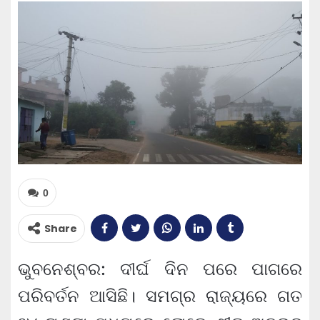
0
Share
ଭୁବନେଶ୍ବର: ଦୀର୍ଘ ଦିନ ପରେ ପାଗରେ
ପରିବର୍ତନ ଆସିଛି। ସମଗ୍ର ରାଜ୍ୟରେ ଗତ