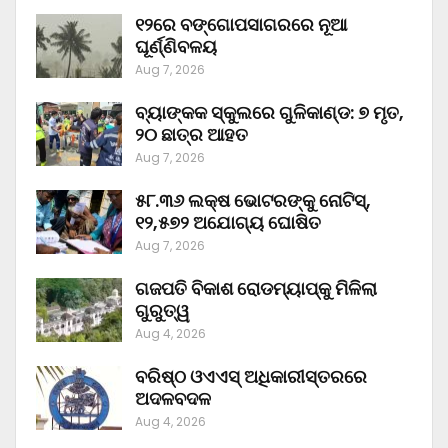
୧୨ରେ ବଙ୍ଗୋପସାଗରରେ ନୂଆ
ଘୂର୍ଣ୍ଣିବଳୟ
Aug 7, 2026
ବ୍ୟାଙ୍କକ ସ୍କୁଲରେ ଗୁଳିକାଣ୍ଡ: ୭ ମୃତ,
୨୦ ଛାତ୍ର ଆହତ
Aug 7, 2026
୫୮.୩୬ ଲକ୍ଷ ଭୋଟରଙ୍କୁ ନୋଟିସ୍‌,
୧୨,୫୭୨ ଅଯୋଗ୍ୟ ଘୋଷିତ
Aug 7, 2026
ଗଜପତି ବିକାଶ ରୋଡମ୍ୟାପ୍‌କୁ ମିଳିଲା
ଗୁରୁତ୍ୱ
Aug 4, 2026
ବରିଷ୍ଠ ଓଏଏସ୍‌ ଅଧିକାରୀସ୍ତରରେ
ଅଦଳବଦଳ
Aug 4, 2026