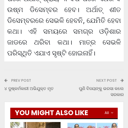
ଉଷ୍ମ ଡିସେମ୍ବର ହେବ। ଅର୍ଥାତ୍ ଶୀତ
ଡିସେମ୍ବରରେ ସେଭଳି ହେବନି, ଯେମିତି ହେବା
କଥା। ଏହି ସମୟରେ ସମଗ୍ର ଓଡ଼ିଶାର
ଜାଡରେ ଥରିବା କଥା। ମାତ୍ର ସେଭଳି
ପରିସ୍ଥିତି ଏଯାଏ ସୃଷ୍ଟି ହୋଇନାହିଁ।
PREV POST
NEXT POST
୪ ଦୁଷ୍କର୍ମକାରୀ ଅଭିଯୁକ୍ତ ମୃତ
ପୁଣି ବିଜୟଙ୍କୁ ଭରସା କଲେ
ସରକାର
YOU MIGHT ALSO LIKE
All