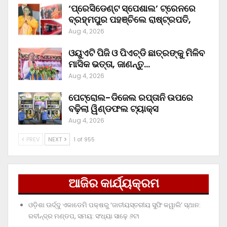
‘ପ୍ରେସିଡେଣ୍ଟ ସ୍ପେଶାଲ’ ଟ୍ରେନରେ
ବ୍ରହ୍ମପୁର ପହଞ୍ଚିଲେ ରାଷ୍ଟ୍ରପତି,
Aug 4, 2026
ଓୟୁଏଟି ପିଜି ଓ ପିଏଚ୍‌ଡି ଛାତ୍ରଙ୍କୁ ମିଳିବ
ମାସିକ ଭତ୍ତା, ଜାଣନ୍ତୁ…
Aug 4, 2026
ପେଟ୍ରୋଲ-ଡିଜେଲ ରପ୍ତାନି ଉପରେ
ବଢ଼ିଲା ୱିଣ୍ଡଫଲ ଟ୍ୟାକ୍ସ
Aug 4, 2026
PREV
NEXT
1 of 955
ଆଜିର କାର୍ଯ୍ୟକ୍ରମ
ଓଡ଼ିଶା ଊର୍ଦ୍ଦୁ ଏକାଡେମି ପକ୍ଷରୁ ‘ଜାତୀୟସ୍ତରୀୟ ସୁଫି କୱାଲି’ ସ୍ଥାନ:
ରବୀନ୍ଦ୍ର ମଣ୍ଡପ, ସମୟ: ସଂଧ୍ୟା ସାଢ଼େ ୬ଟା