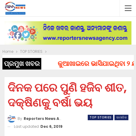
Home
TOP STORIES
ପ୍ରମୁଖ ଖବର
କୁଆଖାଇରେ ଭାସିଯାଇଥିବା ୨ ଯୁବ
ଦିନକ ପରେ ପୁଣି ହଜିବ ଶୀତ,
ଦକ୍ଷିଣକୁ ବର୍ଷା ଭୟ
TOP STORIES
ସାମାଜିକ
By
Reporters News Agency
Last updated
Dec 6, 2019