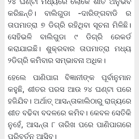
୨୪ ଘଣ୍ଟା ମଧ୍ୟରେ ଲୋକେ ଶୀତ ଅନୁଭବ
କରିଛନ୍ତି। ବାଲିଗୁଡା -ଦାରିଙ୍ଗବାଡି ର
ତାପମାତ୍ରା ୭ ଡିଗ୍ରି ରହିଥିବା ସୂଚନା ମିଳିଛି।
ସେହିଭଳି ବାଲିଗୁଡା ୯ ଡିଗ୍ରି ରେକର୍ଡ
କରାଯାଇଛି। ଶୁକ୍ରବାର ତାପମାତ୍ରା ମଧ୍ୟ
୨ଡିଗ୍ରି କମିିବାର ସମ୍ଭାବନା ଅଧିକ।
ହେଲେ ପାଣିପାଗ ବିଜ୍ଞାନୀଙ୍କ ପୂର୍ବାନୁମାନ
କହୁଛି, ଶୀତର ପରସ ଆଉ ୨୪ ଘଣ୍ଟା ପରେ
ହଜିଯିବ। ଅର୍ଥାତ୍ ଆସନ୍ତାକାଲିଠାରୁ ରାଜ୍ୟରେ
ଶୀତ ବଢିବା ବଦଳରେ କମିବ। କେବଳ ସେତିକି
ନୁହେଁ, ଆସନ୍ତା ୮ ତାରିଖ ପରେ ପାଣିପାଗରେ
ପରିବର୍ତନ ଆସିବ।