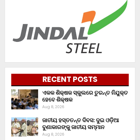
RECENT POSTS
ଏକକ ଶିକ୍ଷକ ସ୍କୁଲରେ ତୁରନ୍ତ ନିଯୁକ୍ତ
ହେବେ ଶିକ୍ଷକ
Aug 8, 2026
ଜାତୀୟ ହସ୍ତତନ୍ତ ଦିବସ: ଦୁଇ ଓଡ଼ିଆ
ବୁଣାକାରଙ୍କୁ ଜାତୀୟ ସମ୍ମାନ
Aug 8, 2026