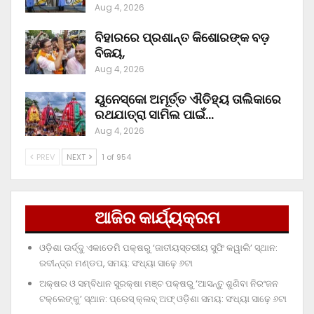
Aug 4, 2026
ବିହାରରେ ପ୍ରଶାନ୍ତ କିଶୋରଙ୍କ ବଡ଼
ବିଜୟ,
Aug 4, 2026
ୟୁନେସ୍କୋ ଅମୂର୍ତ୍ତ ଐତିହ୍ୟ ତାଲିକାରେ
ରଥଯାତ୍ରା ସାମିଲ ପାଇଁ…
Aug 4, 2026
PREV
NEXT
1 of 954
ଆଜିର କାର୍ଯ୍ୟକ୍ରମ
ଓଡ଼ିଶା ଊର୍ଦ୍ଦୁ ଏକାଡେମି ପକ୍ଷରୁ ‘ଜାତୀୟସ୍ତରୀୟ ସୁଫି କୱାଲି’ ସ୍ଥାନ:
ରବୀନ୍ଦ୍ର ମଣ୍ଡପ, ସମୟ: ସଂଧ୍ୟା ସାଢ଼େ ୬ଟା
ଅକ୍ଷର ଓ ସମ୍ବିଧାନ ସୁରକ୍ଷା ମଞ୍ଚ ପକ୍ଷରୁ ‘ଆସନ୍ତୁ ଶୁଣିବା ନିରଂଜନ
ଟକ୍‌ଲେଙ୍କୁ’ ସ୍ଥାନ: ପ୍ରେସ୍‌ କ୍ଲବ୍‌ ଅଫ୍‌ ଓଡ଼ିଶା ସମୟ: ସଂଧ୍ୟା ସାଢ଼େ ୬ଟା