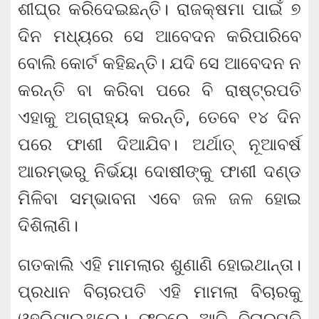
ଶୀଘ୍ର କରିଦେଇଛନ୍ତି। ରାଜକ୍ଷମା ପାଇଁ ୭
ଦିନ ମଧ୍ୟରେ ସେ ଆବେଦନ କରିପାରିବେ
ବୋଲି କୋର୍ଟ କହିଛନ୍ତି। ଯଦି ସେ ଆବେଦନ ନ
କରନ୍ତି ବା କରିବା ପରେ ବି ରାଷ୍ଟ୍ରପତି
ଏହାକୁ ଅଗ୍ରାହ୍ୟ କରନ୍ତି, ତେବେ ୧୪ ଦିନ
ପରେ ଫାଶୀ ଦିଆଯିବ। ଅର୍ଥାତ୍ ନୂଆବର୍ଷ
ଆରମ୍ଭରୁ ନିର୍ଭୟା ଦୋଷୀଙ୍କୁ ଫାଶୀ ଦଣ୍ଡ
ମିଳିବା ସମ୍ଭାବନା ଏବେ ଜଳ ଜଳ ହୋଇ
ଦିଶିଲାଣି।
ଗତକାଲି ଏହି ମାମଲାର ଶୁଣାଣି ହୋଇଥାନ୍ତା।
ପ୍ରଧାନ ବିଚାରପତି ଏହି ମାମଲା ବିଚାରକୁ
ଓହରିଯାଇଥିଲେ। ଫଳରେ ଆଜି ବିଚାରପତି