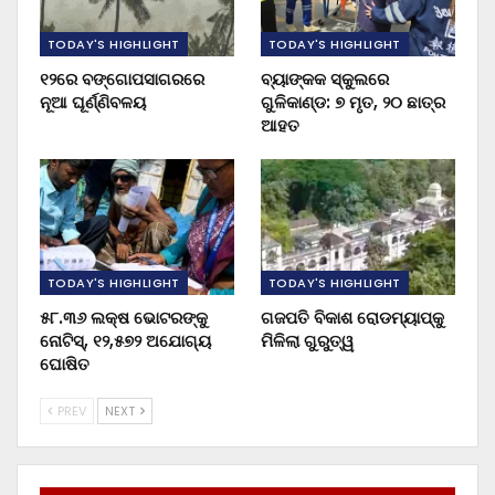
TODAY'S HIGHLIGHT
TODAY'S HIGHLIGHT
୧୨ରେ ବଙ୍ଗୋପସାଗରରେ
ବ୍ୟାଙ୍କକ ସ୍କୁଲରେ
ନୂଆ ଘୂର୍ଣ୍ଣିବଳୟ
ଗୁଳିକାଣ୍ଡ: ୭ ମୃତ, ୨୦ ଛାତ୍ର
ଆହତ
TODAY'S HIGHLIGHT
TODAY'S HIGHLIGHT
୫୮.୩୬ ଲକ୍ଷ ଭୋଟରଙ୍କୁ
ଗଜପତି ବିକାଶ ରୋଡମ୍ୟାପ୍‌କୁ
ନୋଟିସ୍‌, ୧୨,୫୭୨ ଅଯୋଗ୍ୟ
ମିଳିଲା ଗୁରୁତ୍ୱ
ଘୋଷିତ
PREV
NEXT