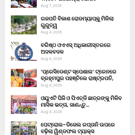
Aug 7, 2026
ଗଜପତି ବିକାଶ ରୋଡମ୍ୟାପ୍‌କୁ ମିଳିଲା
ଗୁରୁତ୍ୱ
Aug 4, 2026
ବରିଷ୍ଠ ଓଏଏସ୍‌ ଅଧିକାରୀସ୍ତରରେ
ଅଦଳବଦଳ
Aug 4, 2026
‘ପ୍ରେସିଡେଣ୍ଟ ସ୍ପେଶାଲ’ ଟ୍ରେନରେ
ବ୍ରହ୍ମପୁର ପହଞ୍ଚିଲେ ରାଷ୍ଟ୍ରପତି,
Aug 4, 2026
ଓୟୁଏଟି ପିଜି ଓ ପିଏଚ୍‌ଡି ଛାତ୍ରଙ୍କୁ ମିଳିବ
ମାସିକ ଭତ୍ତା, ଜାଣନ୍ତୁ…
Aug 4, 2026
ପେଟ୍ରୋଲ-ଡିଜେଲ ରପ୍ତାନି ଉପରେ
ବଢ଼ିଲା ୱିଣ୍ଡଫଲ ଟ୍ୟାକ୍ସ