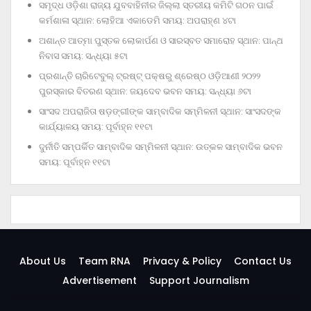
ସମୃଦ୍ଧ ଓଡ଼ିଶା ରାଜ୍ୟ ଯୁବବାହିନୀର ଜିଲ୍ଲା ସ୍ତରୀୟ କମିଟି ଗଠନ ପାଇଁ
କର୍ମଶାଳା ସ୍ଥାନ: ଲୋହିଆ ଏକାଡେମି ସମୟ: ଅପରାହ୍‌ଣ ୪ଟା
ଅଶାନ୍ତ ଆତ୍ମା ପୁସ୍ତକ ଲୋକାର୍ପଣ ଓ ସାରସ୍ବତ ସମାରୋହ ସ୍ଥାନ: ପାନ୍ଥ
ନିବାସ ସମୟ: ସନ୍ଧ୍ୟା ୫ଟା
ପ୍ରଶାନ୍ତି ଚାରିଟେବୁଲ୍‌ ଟ୍ରଷ୍ଟ୍‌ ପକ୍ଷରୁ ଶ୍ରେଷ୍ଠ ଓଡ଼ିଆଣୀ ୨୦୨୨
ପୁରସ୍କାର ବିତରଣ ସ୍ଥାନ: ଜୟଦେବ ଭବନ ସମୟ: ସନ୍ଧ୍ୟା ୬ଟା
ସାଂସଦ ଅପରାଜିତା ଷଡ଼ଙ୍ଗୀଙ୍କ ସାମ୍ବାଦିକ ସମ୍ମିଳନୀ ସ୍ଥାନ: ସାଂସଦଙ୍କ
କାର୍ଯ୍ୟାଳୟ ସମୟ: ପୂର୍ବାହ୍ନ ୧୧ଟା
ଦୁର୍ନୀତି ସମ୍ପର୍କିତ ସାମ୍ବାଦିକ ସମ୍ମିଳନୀ ସ୍ଥାନ: ଉତ୍କଳ ସାମ୍ବାଦିକ ଭବନ
ସମୟ: ପୂର୍ବାହ୍ନ ୧୧ଟା
About Us
Team RNA
Privacy & Policy
Contact Us
Advertisement
Support Journalism