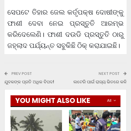
ସେପଟେ ତିହାର ଜେଲ କର୍ତୃପକ୍ଷ ଦୋଷୀଙ୍କୁ
ଫାଶୀ ଦେବା ନେଇ ପ୍ରସ୍ତୁତି ଆରମ୍ଭ
କରିଦେଲେଣି। ଫାଶୀ ଦଉଡି ପ୍ରସ୍ତୁତି ଠାରୁ
ଜହ୍ଲାଦ ପର୍ଯ୍ୟନ୍ତ ସବୁକିଛି ଠିକ୍ କରାଯାଇଛି।
PREV POST
NEXT POST
ଯୁବକଙ୍କ ପ୍ରତି ଅଧିକ ବିପଦ!
ଲଟେରି ପାଇଁ ରାଜ୍ୟ ଭିତରେ କଳି
YOU MIGHT ALSO LIKE
All