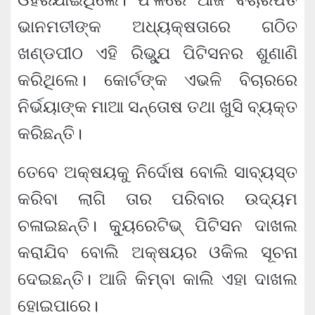
ଭାନମତୀଙ୍କ ଅଧ୍ୟକ୍ଷତାରେ ଗଠିତ
ଖଣ୍ଡପୀଠ ଏହି ରିଭ୍ଯୁ ପିଟିସନର ଶୁଣାଣି
କରିଥିଲେ। କୋର୍ଟଙ୍କ ଏଭଳି ବିଚାରରେ
ନିର୍ଭୟାଙ୍କ ମାଆ ସନ୍ତୋଷ ତଥା ଖୁସି ବ୍ୟକ୍ତ
କରିଛନ୍ତି।
ତେବେ ଅକ୍ଷୟକୁ ନିର୍ଦୋଷ ବୋଲି ସାବ୍ୟସ୍ତ
କରିବା ଲାଗି ତାର ପରିବାର ଉଦ୍ୟମ
ଚଳାଇଛନ୍ତି। କ୍ୟୁରେଟିଭ୍ ପିଟିସନ ଦାଖଲ
କରାଯିବ ବୋଲି ଅକ୍ଷୟର ଓକିଲ ସୂଚନା
ଦେଇଛନ୍ତି। ଆଜି କିମ୍ବା କାଲି ଏହା ଦାଖଲ
ହୋଇପାରେ।