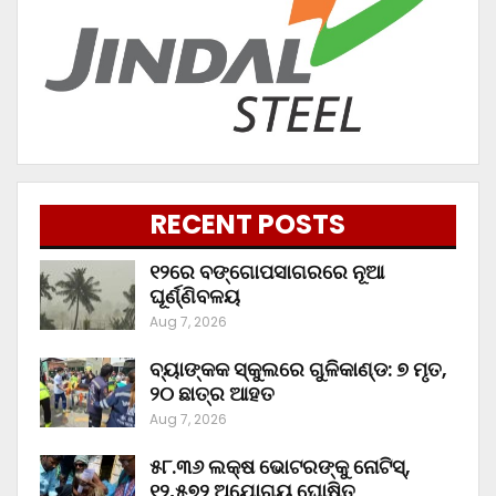
RECENT POSTS
୧୨ରେ ବଙ୍ଗୋପସାଗରରେ ନୂଆ
ଘୂର୍ଣ୍ଣିବଳୟ
Aug 7, 2026
ବ୍ୟାଙ୍କକ ସ୍କୁଲରେ ଗୁଳିକାଣ୍ଡ: ୭ ମୃତ,
୨୦ ଛାତ୍ର ଆହତ
Aug 7, 2026
୫୮.୩୬ ଲକ୍ଷ ଭୋଟରଙ୍କୁ ନୋଟିସ୍‌,
୧୨,୫୭୨ ଅଯୋଗ୍ୟ ଘୋଷିତ