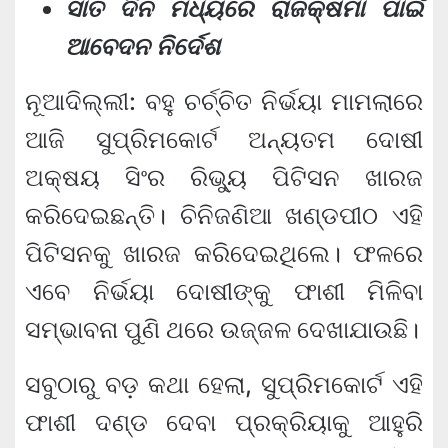
ସାତ ଦିନ ମଧ୍ୟରେ ରାଜକ୍ଷମା ପାଇଁ
ଆବେଦନ ନିର୍ଦେଶ
ନୂଆଦିଲ୍ଲୀ: ବହୁ ଚର୍ଚ୍ଚିତ ନିର୍ଭୟା ମାମଲାରେ
ଆଜି ସୁପ୍ରିମକୋର୍ଟ ଅନ୍ୟତମ ଦୋଷୀ
ଅକ୍ଷୟ ସିଂର ରିଭ୍ୟୁ ପିଟିସନ ଖାରଜ
କରିଦେଇଛନ୍ତି। ଚିନିଜଣିଆ ଖଣ୍ଡପୀଠ ଏହି
ପିଟିସନକୁ ଖାରଜ କରିଦେଇଥିଲେ। ଫଳରେ
ଏବେ ନିର୍ଭୟା ଦୋଷୀଙ୍କୁ ଫାଶୀ ମିଳିବା
ସମ୍ଭାବନା ପୁଣି ଥରେ ଉଜ୍ଜଳ ଦେଖାଯାଉଛି।
ସବୁଠାରୁ ବଡ଼ କଥା ହେଲା, ସୁପ୍ରିମକୋର୍ଟ ଏହି
ଫାଶୀ ଦଣ୍ଡ ଦେବା ପ୍ରକ୍ରିୟାକୁ ଆହୁରି