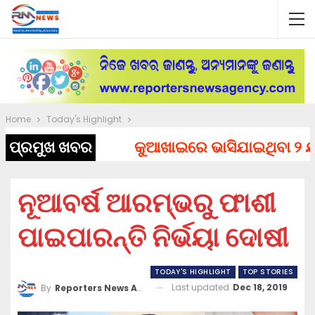
Home
Today's Highlight
ପ୍ରମୁଖ ଖବର
କୁଆଖାଇରେ ଭାସିଯାଇଥିବା ୨ ଯୁବକ
ନୂଆବର୍ଷ ଆରମ୍ଭରୁ ଫାଶୀ
ପାଇପାରନ୍ତି ନିର୍ଭୟା ଦୋଷୀ
TODAY'S HIGHLIGHT
TOP STORIES
Last updated
Dec 18, 2019
By
Reporters News Agency