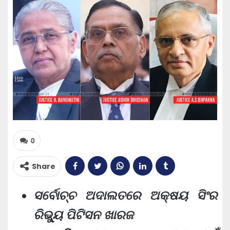
0
Share
ସର୍ବୋଚ୍ଚ ଅଦାଲତରେ ଅକ୍ଷୟ ସିଂର
ରିଭ୍ୟୁ ପିଟିସନ ଖାରଜ