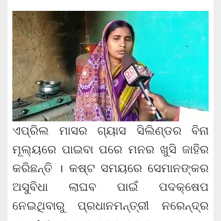
ଏପ୍ରିଲ ମାସର ଗ୍ୟାସ ସିଲିଣ୍ଡର ବିନା
ମୂଲ୍ୟରେ ପାଇବା ପରେ ମନର ଖୁସି ଜାହିର
କରିଛନ୍ତି । କଷ୍ଟ ସମୟରେ ସେମାନଙ୍କର
ଅସୁବିଧା ଲାଘବ ପାଇଁ ପଦକ୍ଷେପ
ନେଇଥିବାରୁ ପ୍ରଧାନମନ୍ତ୍ରୀ ନରେନ୍ଦ୍ର