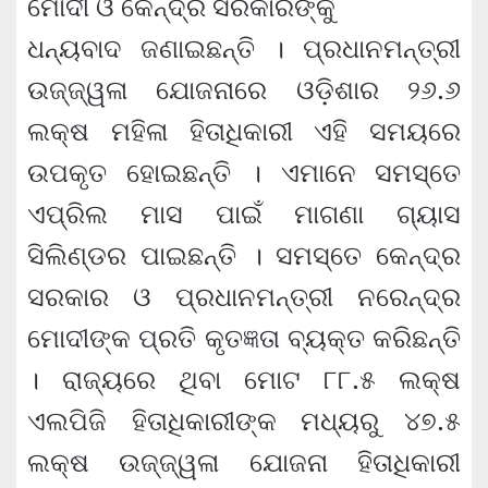
ମୋଦୀ ଓ କେନ୍ଦ୍ର ସରକାରଙ୍କୁ
ଧନ୍ୟବାଦ ଜଣାଇଛନ୍ତି । ପ୍ରଧାନମନ୍ତ୍ରୀ
ଉଜ୍ଜ୍ୱଳା ଯୋଜନାରେ ଓଡ଼ିଶାର ୨୬.୬
ଲକ୍ଷ ମହିଳା ହିତାଧିକାରୀ ଏହି ସମୟରେ
ଉପକୃତ ହୋଇଛନ୍ତି । ଏମାନେ ସମସ୍ତେ
ଏପ୍ରିଲ ମାସ ପାଇଁ ମାଗଣା ଗ୍ୟାସ
ସିଲିଣ୍ଡର ପାଇଛନ୍ତି । ସମସ୍ତେ କେନ୍ଦ୍ର
ସରକାର ଓ ପ୍ରଧାନମନ୍ତ୍ରୀ ନରେନ୍ଦ୍ର
ମୋଦୀଙ୍କ ପ୍ରତି କୃତଜ୍ଞତା ବ୍ୟକ୍ତ କରିଛନ୍ତି
। ରାଜ୍ୟରେ ଥିବା ମୋଟ ୮୮.୫ ଲକ୍ଷ
ଏଲପିଜି ହିତାଧିକାରୀଙ୍କ ମଧ୍ୟରୁ ୪୭.୫
ଲକ୍ଷ ଉଜ୍ଜ୍ୱଳା ଯୋଜନା ହିତାଧିକାରୀ