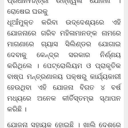
ପ୍ରଧାନମନ୍ତ୍ରୀ ଉଜ୍ଜ୍ୱଳା ଯୋଜନା ।
ରୋଷେଇ ଘରକୁ
ଧୂଆଁମୁକ୍ତ କରିବା ଉଦ୍ଦେଶ୍ୟରେ ଏହି
ଯୋଜନାରେ ଗରିବ ମହିଳାମାନଙ୍କ ନାମରେ
ମାଗଣାରେ ଗ୍ୟାସ ସିଲିଣ୍ଡର ଯୋଗାଇ
ଦେବାକୁ କେନ୍ଦ୍ର ସରକାର ନିର୍ଣ୍ଣୟ
କରିଥିଲେ । ପେଟ୍ରୋଲିୟମ ଓ ପ୍ରାକୃତିକ
ବାଷ୍ପ ମନ୍ତ୍ରଣାଳୟ ପକ୍ଷରୁ କାର୍ଯ୍ୟକାରୀ
ହେଉଥିବା ଏହି ଯୋଜନା ବିଗତ ୪ ବର୍ଷ
ମଧ୍ୟରେ ଅନେକ କୀର୍ତିସ୍ତମ୍ଭ ସ୍ଥାପନ
କରିଛି ।
ଯୋଜନା ସହାୟକ ହୋଇଛି । ଖାଲି ଦେଶରେ