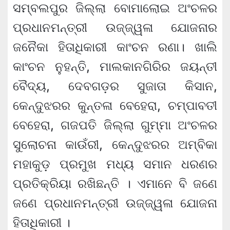
ସମ୍ବଲପୁର ଜିଲ୍ଲା ବୋମାଲୋଇ ଅଂଚଳର
ପ୍ରଧାନମନ୍ତ୍ରୀ ଉଜ୍ଜ୍ୱଳା ଯୋଜନାର
ଜନୈକା ହିତାଧିକାରୀ କାଂଚନ ରଣା। ଖାଲି
କାଂଚନ ନୁହନ୍ତି, ମାଲକାନଗିରିର ଜୟନ୍ତୀ
ବୈଦ୍ୟ, ଦେବଗଡ଼ର ସୁଜାତା କିସାନ,
କେନ୍ଦୁଝରର କୁନ୍ତଳା ବେହେରା, ଚମ୍ପାବତୀ
ବେହେରା, ଗଜପତି ଜିଲ୍ଲା ଗୁମ୍ମା ଅଂଚଳର
ସୁଲୋଚନା କାଉଁରୀ, କେନ୍ଦୁଝରର ଅମ୍ବିକା
ମହାକୁଡ଼ ପ୍ରମୁଖ ମଧ୍ୟ ସମାନ ଧରଣର
ପ୍ରତିକ୍ରିୟା ରଖିଛନ୍ତି । ଏମାନେ ବି ଜଣେ
ଜଣେ ପ୍ରଧାନମନ୍ତ୍ରୀ ଉଜ୍ଜ୍ୱଳା ଯୋଜନା
ହିତାଧିକାରୀ ।