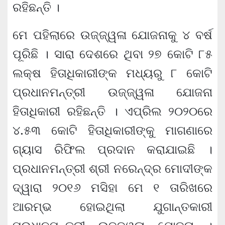
ରହିଛନ୍ତି ।
ମେ ପହିଲାରେ ଉଜ୍ଜ୍ୱଳା ଯୋଜନାକୁ ୪ ବର୍ଷ
ପୂରିଛି । ସାରା ଦେଶରେ ଥିବା ୨୭ କୋଟି ୮୫
ଲକ୍ଷ ହିତାଧିକାରୀଙ୍କ ମଧ୍ୟରୁ ୮ କୋଟି
ପ୍ରଧାନମନ୍ତ୍ରୀ ଉଜ୍ଜ୍ୱଳା ଯୋଜନା
ହିତାଧିକାରୀ ରହିଛନ୍ତି । ଏପ୍ରିଲ ୨୦୨୦ରେ
୪.୫୩ କୋଟି ହିତାଧିକାରୀଙ୍କୁ ମାଗଣାରେ
ଗ୍ୟାସ ରିଫିଲ ପ୍ରଦାନ କରାଯାଇଛି ।
ପ୍ରଧାନମନ୍ତ୍ରୀ ଶ୍ରୀ ନରେନ୍ଦ୍ର ମୋଦୀଙ୍କ
ଦ୍ୱାରା ୨୦୧୬ ମସିହା ମେ ୧ ତାରିଖରେ
ଆରମ୍ଭ ହୋଇଥିଲା ଯୁଗାନ୍ତକାରୀ