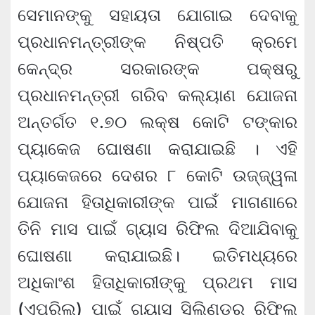
ସେମାନଙ୍କୁ ସହାୟତା ଯୋଗାଇ ଦେବାକୁ
ପ୍ରଧାନମନ୍ତ୍ରୀଙ୍କ ନିଷ୍ପତି କ୍ରମେ
କେନ୍ଦ୍ର ସରକାରଙ୍କ ପକ୍ଷରୁ
ପ୍ରଧାନମନ୍ତ୍ରୀ ଗରିବ କଲ୍ୟାଣ ଯୋଜନା
ଅନ୍ତର୍ଗତ ୧.୭୦ ଲକ୍ଷ କୋଟି ଟଙ୍କାର
ପ୍ୟାକେଜ ଘୋଷଣା କରାଯାଇଛି । ଏହି
ପ୍ୟାକେଜରେ ଦେଶର ୮ କୋଟି ଉଜ୍ଜ୍ୱଳା
ଯୋଜନା ହିତାଧିକାରୀଙ୍କ ପାଇଁ ମାଗଣାରେ
ତିନି ମାସ ପାଇଁ ଗ୍ୟାସ ରିଫିଲ ଦିଆଯିବାକୁ
ଘୋଷଣା କରାଯାଇଛି। ଇତିମଧ୍ୟରେ
ଅଧିକାଂଶ ହିତାଧିକାରୀଙ୍କୁ ପ୍ରଥମ ମାସ
(ଏପ୍ରିଲ) ପାଇଁ ଗ୍ୟାସ ସିଲିଣ୍ଡର ରିଫିଲ