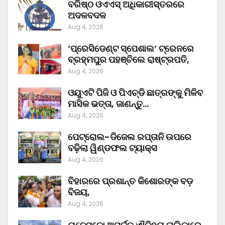
ବରିଷ୍ଠ ଓଏଏସ୍‌ ଅଧିକାରୀସ୍ତରରେ
ଅଦଳବଦଳ
Aug 4, 2026
‘ପ୍ରେସିଡେଣ୍ଟ ସ୍ପେଶାଲ’ ଟ୍ରେନରେ
ବ୍ରହ୍ମପୁର ପହଞ୍ଚିଲେ ରାଷ୍ଟ୍ରପତି,
Aug 4, 2026
ଓୟୁଏଟି ପିଜି ଓ ପିଏଚ୍‌ଡି ଛାତ୍ରଙ୍କୁ ମିଳିବ
ମାସିକ ଭତ୍ତା, ଜାଣନ୍ତୁ…
Aug 4, 2026
ପେଟ୍ରୋଲ-ଡିଜେଲ ରପ୍ତାନି ଉପରେ
ବଢ଼ିଲା ୱିଣ୍ଡଫଲ ଟ୍ୟାକ୍ସ
Aug 4, 2026
ବିହାରରେ ପ୍ରଶାନ୍ତ କିଶୋରଙ୍କ ବଡ଼
ବିଜୟ,
Aug 4, 2026