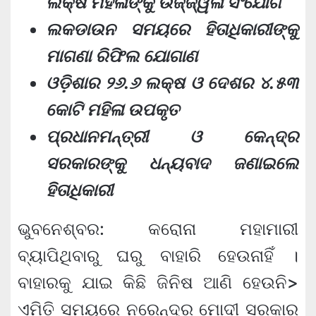
ଲକ୍ଷ ମହିଳାଙ୍କୁ ଉଜ୍ଜ୍ୱଳା ସଂଯୋଗ
ଲକଡାଉନ ସମୟରେ ହିତାଧିକାରୀଙ୍କୁ
ମାଗଣା ରିଫିଲ ଯୋଗାଣ
ଓଡ଼ିଶାର ୨୬.୬ ଲକ୍ଷ ଓ ଦେଶର ୪.୫୩
କୋଟି ମହିଳା ଉପକୃତ
ପ୍ରଧାନମନ୍ତ୍ରୀ ଓ କେନ୍ଦ୍ର
ସରକାରଙ୍କୁ ଧନ୍ୟବାଦ ଜଣାଇଲେ
ହିତାଧିକାରୀ
ଭୁବନେଶ୍ବର: କରୋନା ମହାମାରୀ
ବ୍ୟାପିଥିବାରୁ ଘରୁ ବାହାରି ହେଉନାହିଁ ।
ବାହାରକୁ ଯାଇ କିଛି ଜିନିଷ ଆଣି ହେଉନି>
ଏମିତି ସମୟରେ ନରେନ୍ଦ୍ର ମୋଦୀ ସରକାର