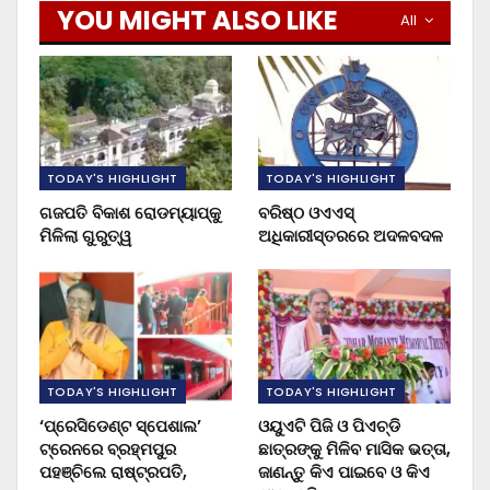
YOU MIGHT ALSO LIKE
All
TODAY'S HIGHLIGHT
TODAY'S HIGHLIGHT
ଗଜପତି ବିକାଶ ରୋଡମ୍ୟାପ୍‌କୁ
ବରିଷ୍ଠ ଓଏଏସ୍‌
ମିଳିଲା ଗୁରୁତ୍ୱ
ଅଧିକାରୀସ୍ତରରେ ଅଦଳବଦଳ
TODAY'S HIGHLIGHT
TODAY'S HIGHLIGHT
‘ପ୍ରେସିଡେଣ୍ଟ ସ୍ପେଶାଲ’
ଓୟୁଏଟି ପିଜି ଓ ପିଏଚ୍‌ଡି
ଟ୍ରେନରେ ବ୍ରହ୍ମପୁର
ଛାତ୍ରଙ୍କୁ ମିଳିବ ମାସିକ ଭତ୍ତା,
ପହଞ୍ଚିଲେ ରାଷ୍ଟ୍ରପତି,
ଜାଣନ୍ତୁ କିଏ ପାଇବେ ଓ କିଏ