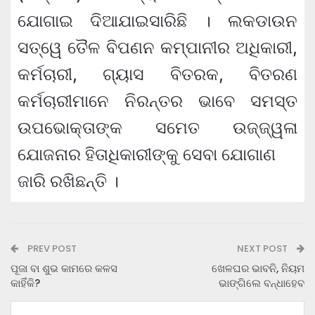
ଯୋଗାଇ ଦିଆଯାଇସାରିଛି । ଲକଡାଉନ
ସତ୍ୱେ ତୈଳ ବିପଣନ କମ୍ପାନୀର ଅଧିକାରୀ,
କର୍ମଚାରୀ, ଗ୍ୟାସ ବିତରକ, ବିତରଣ
କର୍ମଚାରୀମାନେ ନିରନ୍ତର ଭାବେ ସମସ୍ତ
ଉପଭୋକ୍ତାଙ୍କ ସମେତ ଉଜ୍ଜ୍ୱଳା
ଯୋଜନାର ହିତାଧିକାରୀଙ୍କୁ ସେବା ଯୋଗାଣ
ଜାରି ରଖିଛନ୍ତି ।
PREV POST
NEXT POST
ପୂଜା ବା ଶୁଭ କାମରେ କଳସ
ଖେଳଘର ଭାବନି, ନିୟମ
କାହିଁକି?
ଭାଙ୍ଗିଲେ ବନ୍ଧାହେବ