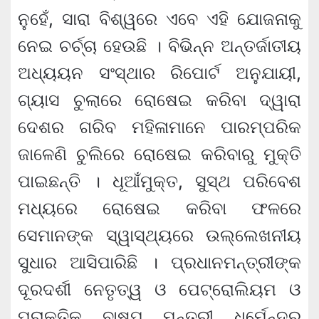
ନୁହେଁ, ସାରା ବିଶ୍ୱରେ ଏବେ ଏହି ଯୋଜନାକୁ
ନେଇ ଚର୍ଚ୍ଚା ହେଉଛି । ବିଭିନ୍ନ ଅନ୍ତର୍ଜାତୀୟ
ଅଧ୍ୟୟନ ସଂସ୍ଥାର ରିପୋର୍ଟ ଅନୁଯାୟୀ,
ଗ୍ୟାସ ଚୁଲାରେ ରୋଷେଇ କରିବା ଦ୍ୱାରା
ଦେଶର ଗରିବ ମହିଳାମାନେ ପାରମ୍ପରିକ
ଜାଳେଣି ଚୁଲିରେ ରୋଷେଇ କରିବାରୁ ମୁକ୍ତି
ପାଇଛନ୍ତି । ଧୂଆଁମୁକ୍ତ, ସୁସ୍ଥ ପରିବେଶ
ମଧ୍ୟରେ ରୋଷେଇ କରିବା ଫଳରେ
ସେମାନଙ୍କ ସ୍ୱାସ୍ଥ୍ୟରେ ଉଲ୍ଲେଖନୀୟ
ସୁଧାର ଆସିପାରିଛି । ପ୍ରଧାନମନ୍ତ୍ରୀଙ୍କ
ଦୂରଦର୍ଶୀ ନେତୃତ୍ୱ ଓ ପେଟ୍ରୋଲିୟମ ଓ
ପ୍ରାକୃତିକ ବାଷ୍ପ ମନ୍ତ୍ରୀ ଧର୍ମେନ୍ଦ୍ର