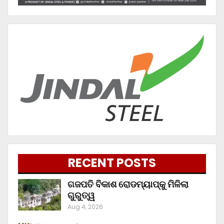
RECENT POSTS
ଗଜପତି ବିକାଶ ରୋଡମ୍ୟାପ୍‌କୁ ମିଳିଲା
ଗୁରୁତ୍ୱ
Aug 4, 2026