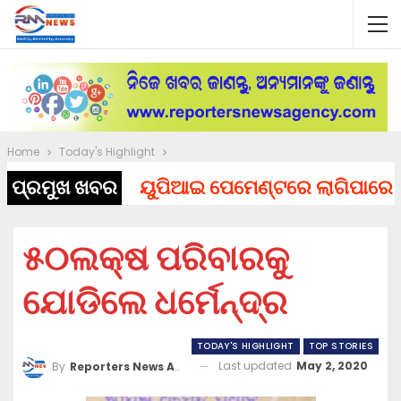
Home
Today's Highlight
ପ୍ରମୁଖ ଖବର
ୟୁପିଆଇ ପେମେଣ୍ଟରେ ଲାଗିପାରେ ଚାର୍ଜ,
୫୦ଲକ୍ଷ ପରିବାରକୁ
ଯୋଡିଲେ ଧର୍ମେନ୍ଦ୍ର
TODAY'S HIGHLIGHT
TOP STORIES
Last updated
May 2, 2020
By
Reporters News Agency