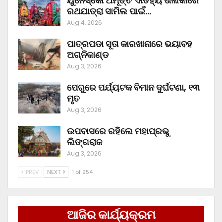
ୟୁନେସ୍କୋ ଅମୂର୍ତ୍ତ ଐତିହ୍ୟ ତାଲିକାରେ
ରଥଯାତ୍ରା ସାମିଲ ପାଇଁ…
Aug 4, 2026
ପାତ୍ରପଡା ସୂତା କାରଖାନାରେ ଭୟାବହ
ଅଗ୍ନିକାଣ୍ଡ
Aug 3, 2026
ପେରୁରେ ପର୍ଯ୍ୟଟକ ବିମାନ ଦୁର୍ଘଟଣା, ୧୩
ମୃତ
Aug 3, 2026
ଉପବାସରେ ରହିଲେ ମହାପ୍ରଭୁ
ଲିଙ୍ଗରାଜ
Aug 3, 2026
PREV
NEXT
1 of 954
ଆଜିର କାର୍ଯ୍ୟକ୍ରମ