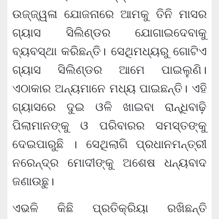
ଉଜ୍ଜ୍ୱଳା ଯୋଜନାରେ ଆମକୁ ତିନି ମାସର
ଗ୍ୟାସ ସିଲିଣ୍ଡର ଯୋଗାଇଦେବାକୁ
ବ୍ୟବସ୍ଥା କରିଛନ୍ତି। ସେଥିମଧ୍ୟରୁ ଗୋଟିଏ
ଗ୍ୟାସ ସିଲିଣ୍ଡର ଆମେ ପାଇଲୁଣି।
ଏଠାକାର ଅନ୍ୟମାନେ ମଧ୍ୟ ପାଇଛନ୍ତି। ଏହି
ଗ୍ୟାସରେ ଦୁଇ ଓଳି ଖାଇବା ରାନ୍ଧିବାଢ଼ି
ପିଲାମାନଙ୍କୁ ଓ ପରିବାରର ସମସ୍ତଙ୍କୁ
ଦେଇପାରୁଛି । ସେଥିଲାଗି ପ୍ରଧାନମନ୍ତ୍ରୀ
ନରେନ୍ଦ୍ର ମୋଦୀଙ୍କୁ ଅଶେଷ ଧନ୍ୟବାଦ
ଜଣାଉଛୁ।
ଏଭଳି କିଛି ପ୍ରତିକ୍ରିୟା ରଖିଛନ୍ତି