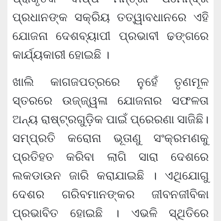
ପ୍ରଧାନଙ୍କ ସକ୍ରିୟ ତତ୍ୱାବଧାନରେ ଏହି
ଯୋଜନା ଦେଶବ୍ୟାପୀ ପ୍ରଭାବୀ ଢଙ୍ଗରେ
କାର୍ଯ୍ୟକାରୀ ହୋଇଛି ।
ଖାଲି କାଗଜପତ୍ରରେ ନୁହେଁ ତୃଣମୂଳ
ସ୍ତରରେ ଉଜ୍ଜ୍ୱଳା ଯୋଜନାର ସଫଳତା
ଅନ୍ୟ ରାଷ୍ଟ୍ରଗୁଡ଼ିକ ପାଇଁ ପ୍ରେରଣା ସାଜିଛି।
ସମ୍ପ୍ରତି କରୋନା ଭୂତାଣୁ ସଂକ୍ରମଣକୁ
ପ୍ରତିହତ କରିବା ଲାଗି ସାରା ଦେଶରେ
ଲକଡାଉନ ଜାରି କରାଯାଇଛି । ଏଥିଯୋଗୁ
ଦେଶର ଗରିବମାନଙ୍କର ଜୀବନଜୀବିକା
ପ୍ରଭାବିତ ହୋଇଛି । ଏଭଳି ସ୍ଥିତିରେ