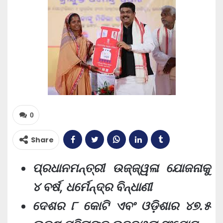
0
Share
ପ୍ରଧାନମନ୍ତ୍ରୀ ଉଜ୍ଜ୍ୱଳା ଯୋଜନାକୁ
୪ ବର୍ଷ, ଧର୍ମେନ୍ଦ୍ର ବିନ୍ଧାଣୀ
ଦେଶର ୮ କୋଟି ଏବଂ ଓଡ଼ିଶାର ୪୭.୫