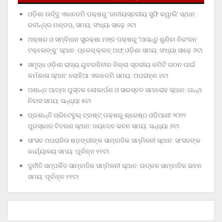
ଓଡ଼ିଶା ଊର୍ଦ୍ଦୁ ଏକାଡେମି ପକ୍ଷରୁ ‘ଜାତୀୟସ୍ତରୀୟ ସୁଫି କୱାଲି’ ସ୍ଥାନ:
ରବୀନ୍ଦ୍ର ମଣ୍ଡପ, ସମୟ: ସଂଧ୍ୟା ସାଢ଼େ ୬ଟା
ଅକ୍ଷର ଓ ସମ୍ବିଧାନ ସୁରକ୍ଷା ମଞ୍ଚ ପକ୍ଷରୁ ‘ଆସନ୍ତୁ ଶୁଣିବା ନିରଂଜନ
ଟକ୍‌ଲେଙ୍କୁ’ ସ୍ଥାନ: ପ୍ରେସ୍‌ କ୍ଲବ୍‌ ଅଫ୍‌ ଓଡ଼ିଶା ସମୟ: ସଂଧ୍ୟା ସାଢ଼େ ୬ଟା
ସମୃଦ୍ଧ ଓଡ଼ିଶା ରାଜ୍ୟ ଯୁବବାହିନୀର ଜିଲ୍ଲା ସ୍ତରୀୟ କମିଟି ଗଠନ ପାଇଁ
କର୍ମଶାଳା ସ୍ଥାନ: ଲୋହିଆ ଏକାଡେମି ସମୟ: ଅପରାହ୍‌ଣ ୪ଟା
ଅଶାନ୍ତ ଆତ୍ମା ପୁସ୍ତକ ଲୋକାର୍ପଣ ଓ ସାରସ୍ବତ ସମାରୋହ ସ୍ଥାନ: ପାନ୍ଥ
ନିବାସ ସମୟ: ସନ୍ଧ୍ୟା ୫ଟା
ପ୍ରଶାନ୍ତି ଚାରିଟେବୁଲ୍‌ ଟ୍ରଷ୍ଟ୍‌ ପକ୍ଷରୁ ଶ୍ରେଷ୍ଠ ଓଡ଼ିଆଣୀ ୨୦୨୨
ପୁରସ୍କାର ବିତରଣ ସ୍ଥାନ: ଜୟଦେବ ଭବନ ସମୟ: ସନ୍ଧ୍ୟା ୬ଟା
ସାଂସଦ ଅପରାଜିତା ଷଡ଼ଙ୍ଗୀଙ୍କ ସାମ୍ବାଦିକ ସମ୍ମିଳନୀ ସ୍ଥାନ: ସାଂସଦଙ୍କ
କାର୍ଯ୍ୟାଳୟ ସମୟ: ପୂର୍ବାହ୍ନ ୧୧ଟା
ଦୁର୍ନୀତି ସମ୍ପର୍କିତ ସାମ୍ବାଦିକ ସମ୍ମିଳନୀ ସ୍ଥାନ: ଉତ୍କଳ ସାମ୍ବାଦିକ ଭବନ
ସମୟ: ପୂର୍ବାହ୍ନ ୧୧ଟା