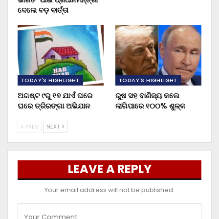
ଦେଲେ ବଡ଼ ବାର୍ତ୍ତା
TODAY'S HIGHLIGHT
TODAY'S HIGHLIGHT
ଅଗଷ୍ଟ ୯ରୁ ୧୭ ଯାଏଁ ଘରେ
ରୁଷ ସହ ବାଣିଜ୍ୟ କଲେ
ଘରେ ତ୍ରିରଙ୍ଗା ଅଭିଯାନ
ଲାଗିପାରେ ୧୦୦% ଶୁଳ୍କ
PREV
NEXT
LEAVE A REPLY
Your email address will not be published.