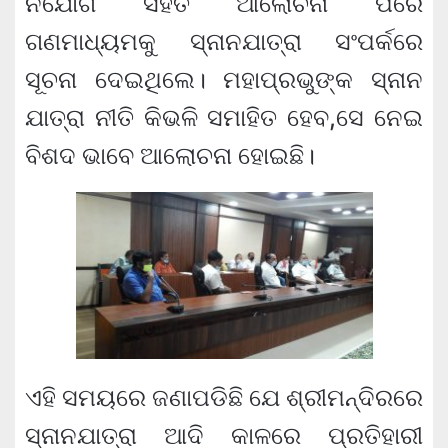
ନିଯୋଗ ସହିତ ଆଲୋଚନା ପରେ
ଗଣମାଧ୍ୟମକୁ ସ୍ନାନଯାତ୍ରା ସଂପର୍କରେ
ସୂଚନା ଦେଇଥିଲେ। ମହାପ୍ରଭୁଙ୍କ ସ୍ନାନ
ଯାତ୍ରା ନୀତି କିଭଳି ସମାହିତ ହେବ,ସେ ନେଇ
ବିଶଦ ଭାବେ ଆଲୋଚନା ହୋଇଛି।
ଏହି ସମୟରେ ଜଣାପଡିଛି ଯେ ଶ୍ରୀମନ୍ଦିରରେ
ସ୍ନାନଯାତ୍ରା ଆଦି କାଳରେ ପ୍ରତିହାରୀ