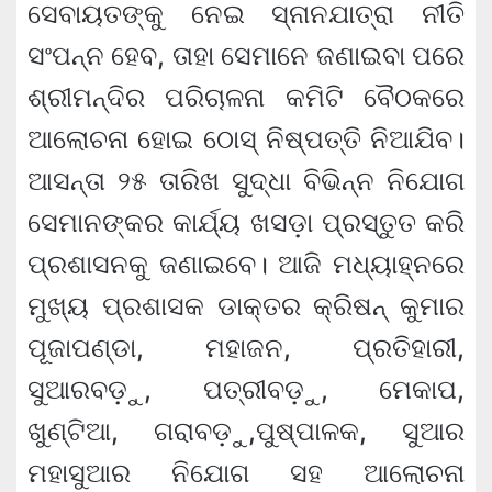
ସେବାୟତଙ୍କୁ ନେଇ ସ୍ନାନଯାତ୍ରା ନୀତି
ସଂପନ୍ନ ହେବ, ତାହା ସେମାନେ ଜଣାଇବା ପରେ
ଶ୍ରୀମନ୍ଦିର ପରିଚାଳନା କମିଟି ବୈଠକରେ
ଆଲୋଚନା ହୋଇ ଠୋସ୍ ନିଷ୍ପତ୍ତି ନିଆଯିବ।
ଆସନ୍ତା ୨୫ ତାରିଖ ସୁଦ୍ଧା ବିଭିନ୍ନ ନିଯୋଗ
ସେମାନଙ୍କର କାର୍ଯ୍ୟ ଖସଡ଼ା ପ୍ରସ୍ତୁତ କରି
ପ୍ରଶାସନକୁ ଜଣାଇବେ। ଆଜି ମଧ୍ୟାହ୍ନରେ
ମୁଖ୍ୟ ପ୍ରଶାସକ ଡାକ୍ତର କ୍ରିଷନ୍ କୁମାର
ପୂଜାପଣ୍ଡା, ମହାଜନ, ପ୍ରତିହାରୀ,
ସୁଆରବଡ଼ୁ, ପତ୍ରୀବଡ଼ୁ, ମେକାପ,
ଖୁଣ୍ଟିଆ, ଗରାବଡ଼ୁ,ପୁଷ୍ପାଳକ, ସୁଆର
ମହାସୁଆର ନିଯୋଗ ସହ ଆଲୋଚନା