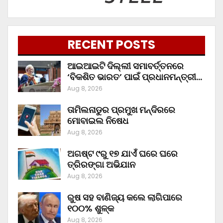
RECENT POSTS
ଆଇଆଇଟି ଦିଲ୍ଲୀ ସମାବର୍ତ୍ତନରେ
‘ବିକଶିତ ଭାରତ’ ପାଇଁ ପ୍ରଧାନମନ୍ତ୍ରୀ…
Aug 8, 2026
ତାମିଲନାଡୁର ପ୍ରମୁଖ ମନ୍ଦିରରେ
ମୋବାଇଲ ନିଷେଧ
Aug 8, 2026
ଅଗଷ୍ଟ ୯ରୁ ୧୭ ଯାଏଁ ଘରେ ଘରେ
ତ୍ରିରଙ୍ଗା ଅଭିଯାନ
Aug 8, 2026
ରୁଷ ସହ ବାଣିଜ୍ୟ କଲେ ଲାଗିପାରେ
୧୦୦% ଶୁଳ୍କ
Aug 8, 2026