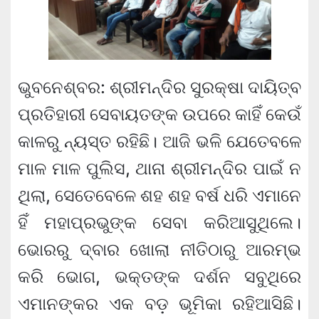
ଭୁବନେଶ୍ବର: ଶ୍ରୀମନ୍ଦିର ସୁରକ୍ଷା ଦାୟିତ୍ବ
ପ୍ରତିହାରୀ ସେବାୟତଙ୍କ ଉପରେ କାହିଁ କେଉଁ
କାଳରୁ ନ୍ୟସ୍ତ ରହିଛି। ଆଜି ଭଳି ଯେତେବଳେ
ମା​ଳ ମାଳ ପୁଲିସ, ଥାନା ଶ୍ରୀମନ୍ଦିର ପାଇଁ ନ
ଥିଲା, ସେତେବେଳେ ଶହ ଶହ ବର୍ଷ ଧରି ଏମାନେ
ହିଁ ମହାପ୍ରଭୁଙ୍କ ସେବା କରିଆସୁଥିଲେ।
ଭୋରରୁ ଦ୍ବାର ଖୋଲା ନୀତିଠାରୁ ଆରମ୍ଭ
କରି ଭୋଗ, ଭକ୍ତଙ୍କ ଦର୍ଶନ ସବୁଥିରେ
ଏମାନଙ୍କର ଏକ ବଡ଼ ଭୂମିକା ରହିଆସିଛି।