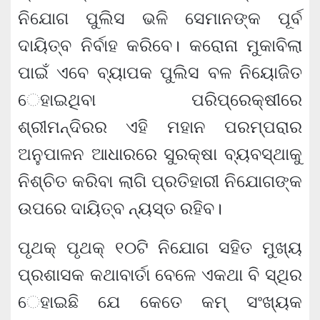
ନିଯୋଗ ପୁଲିସ ଭଳି ସେମାନଙ୍କ ପୂର୍ବ
ଦାୟିତ୍ବ ନିର୍ବାହ କରିବେ। କରୋନା ମୁକାବିଲା
ପାଇଁ ଏବେ ବ୍ୟାପକ ପୁଲିସ ବଳ ନିୟୋଜିତ
େହାଇଥିବା ପରିପ୍ରେକ୍ଷୀରେ
ଶ୍ରୀମନ୍ଦିରର ଏହି ମହାନ ପରମ୍ପରାର
ଅନୁପାଳନ ଆଧାରରେ ସୁରକ୍ଷା ବ୍ୟବସ୍ଥାକୁ
ନିଶ୍ଚିତ କରିବା ଲାଗି ପ୍ରତିହାରୀ ନିଯୋଗଙ୍କ
ଉପରେ ଦାୟିତ୍ବ ନ୍ୟସ୍ତ ରହିବ।
ପୃଥକ୍ ପୃଥକ୍ ୧୦ଟି ନିଯୋଗ ସହିତ ମୁଖ୍ୟ
ପ୍ରଶାସକ କଥାବାର୍ତା ବେଳେ ଏକଥା ବି ସ୍ଥିର
େହାଇଛି ଯେ କେତେ କମ୍ ସଂଖ୍ୟକ