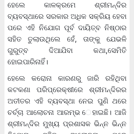
ହେଲେ କାଳକ୍ରମେ ଶ୍ରୀମନ୍ଦିର
ବ୍ୟବସ୍ଥାରେ ସରକାର ଅଧିକ ସକ୍ରିୟ ହେବା
ପରେ ଏହି ନିଯୋଗ ପୂର୍ବ ଦାୟିତ୍ବ ନିଷ୍ଠାର
ସହିତ ତୁଲାଉଥିଲେ ହେଁ, ତାଙ୍କୁ ଯେଭଳି
ଗୁରୁତ୍ବ ଦିଆଯିବା କଥା,ସେମିତି
ହୋଇପାରିନାହିଁ।
ହେଲେ କରୋନା କାରଣରୁ ଜାରି ରହିଥିବା
କଟକଣା ପରିପ୍ରେକ୍ଷୀରେ ଶ୍ରୀମନ୍ଦିରର
ଅତୀତର ଏହି ବ୍ୟବସ୍ଥା ନେଇ ପୁଣି ଥରେ
ଚର୍ଚ୍ଚା ଆଲୋଚନା ଆରମ୍ଭ େହାଇଛି। ଆଜି
ଶ୍ରୀମନ୍ଦିର ମୁଖ୍ୟ ପ୍ରଶାସକ ଭିନ୍ନ ଭିନ୍ନ