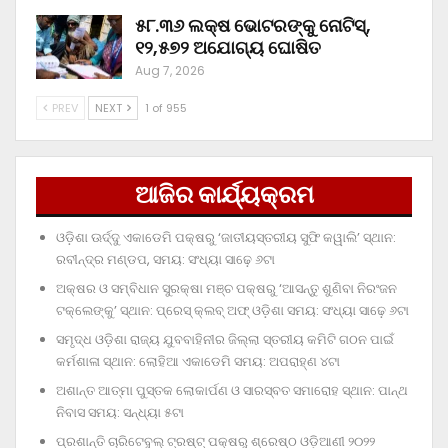
୫୮.୩୬ ଲକ୍ଷ ଭୋଟରଙ୍କୁ ନୋଟିସ୍‌,
୧୨,୫୭୨ ଅଯୋଗ୍ୟ ଘୋଷିତ
Aug 7, 2026
PREV
NEXT
1 of 955
ଆଜିର କାର୍ଯ୍ୟକ୍ରମ
ଓଡ଼ିଶା ଊର୍ଦ୍ଦୁ ଏକାଡେମି ପକ୍ଷରୁ ‘ଜାତୀୟସ୍ତରୀୟ ସୁଫି କୱାଲି’ ସ୍ଥାନ:
ରବୀନ୍ଦ୍ର ମଣ୍ଡପ, ସମୟ: ସଂଧ୍ୟା ସାଢ଼େ ୬ଟା
ଅକ୍ଷର ଓ ସମ୍ବିଧାନ ସୁରକ୍ଷା ମଞ୍ଚ ପକ୍ଷରୁ ‘ଆସନ୍ତୁ ଶୁଣିବା ନିରଂଜନ
ଟକ୍‌ଲେଙ୍କୁ’ ସ୍ଥାନ: ପ୍ରେସ୍‌ କ୍ଲବ୍‌ ଅଫ୍‌ ଓଡ଼ିଶା ସମୟ: ସଂଧ୍ୟା ସାଢ଼େ ୬ଟା
ସମୃଦ୍ଧ ଓଡ଼ିଶା ରାଜ୍ୟ ଯୁବବାହିନୀର ଜିଲ୍ଲା ସ୍ତରୀୟ କମିଟି ଗଠନ ପାଇଁ
କର୍ମଶାଳା ସ୍ଥାନ: ଲୋହିଆ ଏକାଡେମି ସମୟ: ଅପରାହ୍‌ଣ ୪ଟା
ଅଶାନ୍ତ ଆତ୍ମା ପୁସ୍ତକ ଲୋକାର୍ପଣ ଓ ସାରସ୍ବତ ସମାରୋହ ସ୍ଥାନ: ପାନ୍ଥ
ନିବାସ ସମୟ: ସନ୍ଧ୍ୟା ୫ଟା
ପ୍ରଶାନ୍ତି ଚାରିଟେବୁଲ୍‌ ଟ୍ରଷ୍ଟ୍‌ ପକ୍ଷରୁ ଶ୍ରେଷ୍ଠ ଓଡ଼ିଆଣୀ ୨୦୨୨