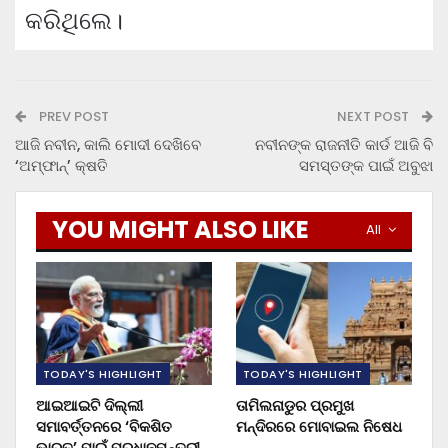
କରିଥିଲେ।
PREV POST
NEXT POST
ଆଜି ନବୀନ, କାଲି ମୋଦୀ ଦେଖିବେ
ନବୀନଙ୍କ ରାଜନୀତି କାର୍ଡ ଆଜି ବି
‘ଅମ୍ଫାନ୍’ କ୍ଷତି
ସମସ୍ତଙ୍କ ପାଇଁ ଅବୁଝା
YOU MIGHT ALSO LIKE
All
TODAY'S HIGHLIGHT
TODAY'S HIGHLIGHT
ଆଇଆଇଟି ଦିଲ୍ଲୀ
ତାମିଲନାଡୁର ପ୍ରମୁଖ
ସମାବର୍ତ୍ତନରେ ‘ବିକଶିତ
ମନ୍ଦିରରେ ମୋବାଇଲ ନିଷେଧ
ଭାରତ’ ପାଇଁ ପ୍ରଧାନମନ୍ତ୍ରୀ