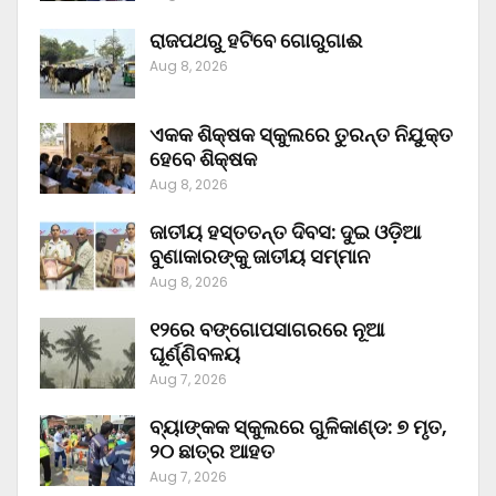
ରାଜପଥରୁ ହଟିବେ ଗୋରୁଗାଈ
Aug 8, 2026
ଏକକ ଶିକ୍ଷକ ସ୍କୁଲରେ ତୁରନ୍ତ ନିଯୁକ୍ତ
ହେବେ ଶିକ୍ଷକ
Aug 8, 2026
ଜାତୀୟ ହସ୍ତତନ୍ତ ଦିବସ: ଦୁଇ ଓଡ଼ିଆ
ବୁଣାକାରଙ୍କୁ ଜାତୀୟ ସମ୍ମାନ
Aug 8, 2026
୧୨ରେ ବଙ୍ଗୋପସାଗରରେ ନୂଆ
ଘୂର୍ଣ୍ଣିବଳୟ
Aug 7, 2026
ବ୍ୟାଙ୍କକ ସ୍କୁଲରେ ଗୁଳିକାଣ୍ଡ: ୭ ମୃତ,
୨୦ ଛାତ୍ର ଆହତ
Aug 7, 2026