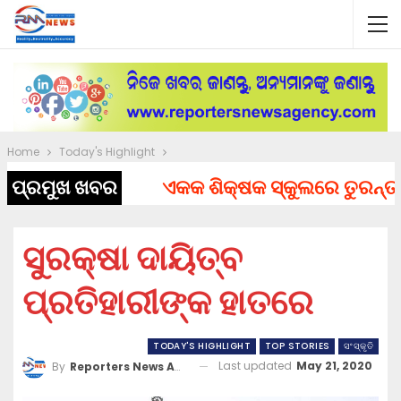
Home
Today's Highlight
ପ୍ରମୁଖ ଖବର
ଏକକ ଶିକ୍ଷକ ସ୍କୁଲରେ ତୁରନ୍ତ ନିଯୁ
ସୁରକ୍ଷା ଦାୟିତ୍ବ
ପ୍ରତିହାରୀଙ୍କ ହାତରେ
TODAY'S HIGHLIGHT
TOP STORIES
ସଂସ୍କୃତି
Last updated
May 21, 2020
By
Reporters News Agency