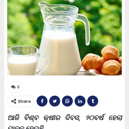
0
Share
ଆଜି ବିଶ୍ବ କ୍ଷୀର ଦିବସ, ୨୦ବର୍ଷ ହେଲା
ପାଳନ ହେଉଛି