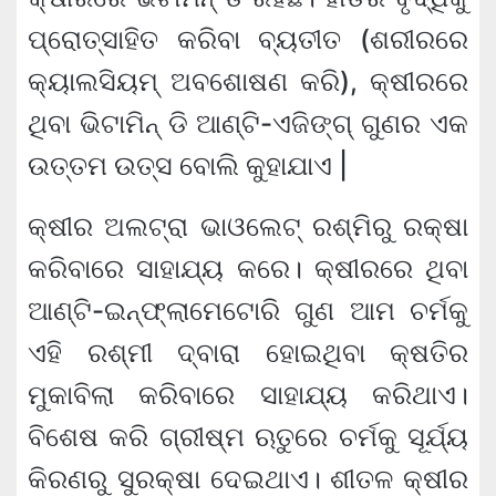
ପ୍ରୋତ୍ସାହିତ କରିବା ବ୍ୟତୀତ (ଶରୀରରେ
କ୍ୟାଲସିୟମ୍ ଅବଶୋଷଣ କରି), କ୍ଷୀରରେ
ଥିବା ଭିଟାମିନ୍ ଡି ଆଣ୍ଟି-ଏଜିଙ୍ଗ୍ ଗୁଣର ଏକ
ଉତ୍ତମ ଉତ୍ସ ବୋଲି କୁହାଯାଏ |
କ୍ଷୀର ଅଲଟ୍ରା ଭାଓଲେଟ୍ ରଶ୍ମିରୁ ରକ୍ଷା
କରିବାରେ ସାହାଯ୍ୟ କରେ। କ୍ଷୀରରେ ଥିବା
ଆଣ୍ଟି-ଇନ୍‌ଫ୍ଲାମେଟୋରି ଗୁଣ ଆମ ଚର୍ମକୁ
ଏହି ରଶ୍ମୀ ଦ୍ବାରା ହୋଇଥିବା କ୍ଷତିର
ମୁକାବିଲା କରିବାରେ ସାହାଯ୍ୟ କରିଥାଏ।
ବିଶେଷ କରି ଗ୍ରୀଷ୍ମ ଋତୁରେ ଚର୍ମକୁ ସୂର୍ଯ୍ୟ
କିରଣରୁ ସୁରକ୍ଷା ଦେଇଥାଏ। ଶୀତଳ କ୍ଷୀର