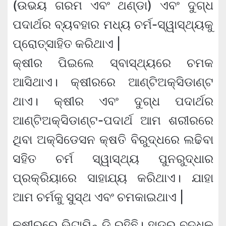
(ଉଭୟ ଗରମ ଏବଂ ଥଣ୍ଡା) ଏବଂ ଦୁଗ୍ଧ
ପଦାର୍ଥର ବ୍ୟବହାର ମଧ୍ୟ ଚର୍ମ-ସ୍ୱାସ୍ଥ୍ୟକୁ
ପ୍ରୋତ୍ସାହିତ କରିଥାଏ |
କ୍ଷୀର ପିଇଲେ ସ୍ବାସ୍ଥ୍ୟରେ ଚମକ
ଆସିଥାଏ। କ୍ଷୀରରେ ଆଣ୍ଟିଅକ୍ସିଡାଣ୍ଟ
ଥାଏ। କ୍ଷୀର ଏବଂ ଦୁଗ୍ଧ ପଦାର୍ଥର
ଆଣ୍ଟିଅକ୍ସିଡାଣ୍ଟ-ପଦାର୍ଥ ଆମ ଶରୀରରେ
ଥିବା ଅକ୍ସିଡେସନ କ୍ଷତି ବିରୁଦ୍ଧରେ ଲଢିବା
ସହିତ ଚର୍ମ ସ୍ୱାସ୍ଥ୍ୟ ପୁନରୁଦ୍ଧାର
ପ୍ରକ୍ରିୟାରେ ସାହାଯ୍ୟ କରିଥାଏ। ଯାହା
ଆମ ଚର୍ମକୁ ସୁସ୍ଥ ଏବଂ ଚମକାଇଥାଏ |
କ୍ଷୀରରେ ଭିଟାମିନ୍ ଡି ରହିଛି। ହାଡର ବୃଦ୍ଧିକୁ