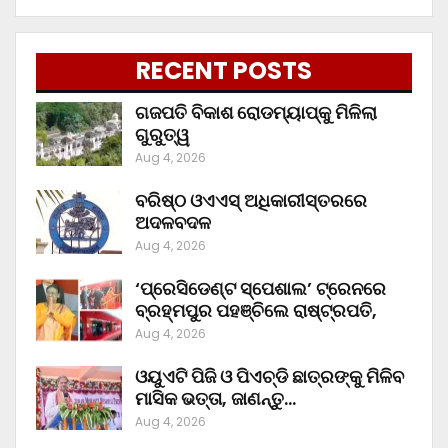
RECENT POSTS
ଗଜପତି ବିକାଶ ରୋଡମ୍ୟାପ୍‌କୁ ମିଳିଲା
ଗୁରୁତ୍ୱ
Aug 4, 2026
ବରିଷ୍ଠ ଓଏଏସ୍‌ ଅଧିକାରୀସ୍ତରରେ
ଅଦଳବଦଳ
Aug 4, 2026
‘ପ୍ରେସିଡେଣ୍ଟ ସ୍ପେଶାଲ’ ଟ୍ରେନରେ
ବ୍ରହ୍ମପୁର ପହଞ୍ଚିଲେ ରାଷ୍ଟ୍ରପତି,
Aug 4, 2026
ଓୟୁଏଟି ପିଜି ଓ ପିଏଚ୍‌ଡି ଛାତ୍ରଙ୍କୁ ମିଳିବ
ମାସିକ ଭତ୍ତା, ଜାଣନ୍ତୁ…
Aug 4, 2026