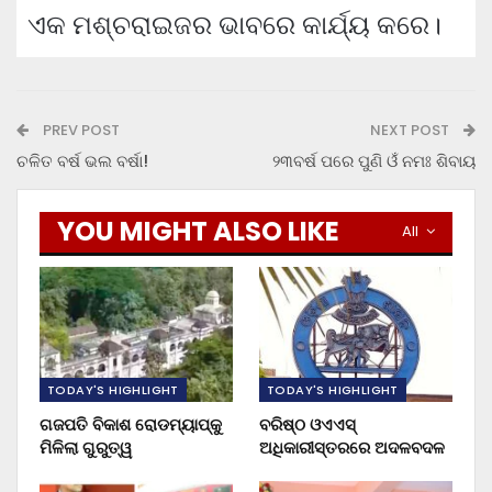
ଏକ ମଶ୍ଚରାଇଜର ଭାବରେ କାର୍ଯ୍ୟ କରେ।
PREV POST
NEXT POST
ଚଳିତ ବର୍ଷ ଭଲ ବର୍ଷା!
୨୩ବର୍ଷ ପରେ ପୁଣି ଓଁ ନମଃ ଶିବାୟ
YOU MIGHT ALSO LIKE
All
TODAY'S HIGHLIGHT
TODAY'S HIGHLIGHT
ଗଜପତି ବିକାଶ ରୋଡମ୍ୟାପ୍‌କୁ
ବରିଷ୍ଠ ଓଏଏସ୍‌
ମିଳିଲା ଗୁରୁତ୍ୱ
ଅଧିକାରୀସ୍ତରରେ ଅଦଳବଦଳ