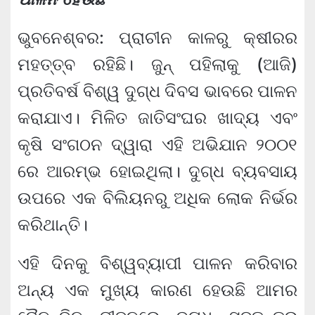
ଭୁବନେଶ୍ବର: ପ୍ରାଚୀନ କାଳରୁ କ୍ଷୀରର
ମହତ୍ତ୍ବ ରହିଛି। ଜୁନ୍ ପହିଲାକୁ (ଆଜି)
ପ୍ରତିବର୍ଷ ବିଶ୍ୱ ଦୁଗ୍ଧ ଦିବସ ଭାବରେ ପାଳନ
କରାଯାଏ। ମିଳିତ ଜାତିସଂଘର ଖାଦ୍ୟ ଏବଂ
କୃଷି ସଂଗଠନ ଦ୍ୱାରା ଏହି ଅଭିଯାନ ୨୦୦୧
ରେ ଆରମ୍ଭ ହୋଇଥିଲା। ଦୁଗ୍ଧ ବ୍ୟବସାୟ
ଉପରେ ଏକ ବିଲିୟନରୁ ଅଧିକ ଲୋକ ନିର୍ଭର
କରିଥାନ୍ତି।
ଏହି ଦିନକୁ ବିଶ୍ୱବ୍ୟାପୀ ପାଳନ କରିବାର
ଅନ୍ୟ ଏକ ମୁଖ୍ୟ କାରଣ ହେଉଛି ଆମର