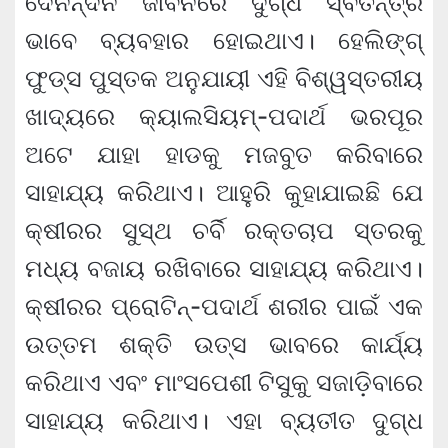
ଦୈନନ୍ଦିନ ଜୀବନରେ ଦୁଗ୍ଧ ସ୍ବତନ୍ତ୍ର
ଭାବେ ବ୍ୟବହାର ହୋଇଥାଏ। ହେଲିଙ୍ଗ୍
ଫୁଡ୍ସ ପୁସ୍ତକ ଅନୁଯାୟୀ ଏହି ବିଶ୍ୱସ୍ତରୀୟ
ଖାଦ୍ୟରେ କ୍ୟାଲସିୟମ୍-ପଦାର୍ଥ ଭରପୂର
ଅଟେ ଯାହା ହାଡକୁ ମଜବୁତ କରିବାରେ
ସାହାଯ୍ୟ କରିଥାଏ। ଆହୁରି କୁହାଯାଇଛି ଯେ
କ୍ଷୀରର ସୁସ୍ଥ ଚର୍ବି ରକ୍ତଚାପ ସ୍ତରକୁ
ମଧ୍ୟ ବଜାୟ ରଖିବାରେ ସାହାଯ୍ୟ କରିଥାଏ।
କ୍ଷୀରର ପ୍ରୋଟିନ୍-ପଦାର୍ଥ ଶରୀର ପାଇଁ ଏକ
ଉତ୍ତମ ଶକ୍ତି ଉତ୍ସ ଭାବରେ କାର୍ଯ୍ୟ
କରିଥାଏ ଏବଂ ମାଂସପେଶୀ ଟିସୁକୁ ସଜାଡ଼ିବାରେ
ସାହାଯ୍ୟ କରିଥାଏ। ଏହା ବ୍ୟତୀତ ଦୁଗ୍ଧ