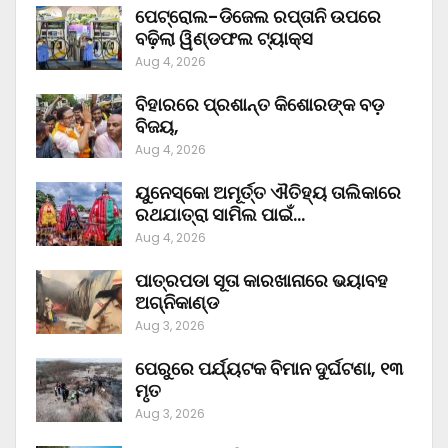
ପେଟ୍ରୋଲ-ଡିଜେଲ ରପ୍ତାନି ଉପରେ
ବଢ଼ିଲା ୱିଣ୍ଡଫଲ ଟ୍ୟାକ୍ସ
Aug 4, 2026
ବିହାରରେ ପ୍ରଶାନ୍ତ କିଶୋରଙ୍କ ବଡ଼
ବିଜୟ,
Aug 4, 2026
ୟୁନେସ୍କୋ ଅମୂର୍ତ୍ତ ଐତିହ୍ୟ ତାଲିକାରେ
ରଥଯାତ୍ରା ସାମିଲ ପାଇଁ…
Aug 4, 2026
ପାତ୍ରପଡା ସୂତା କାରଖାନାରେ ଭୟାବହ
ଅଗ୍ନିକାଣ୍ଡ
Aug 3, 2026
ପେରୁରେ ପର୍ଯ୍ୟଟକ ବିମାନ ଦୁର୍ଘଟଣା, ୧୩
ମୃତ
Aug 3, 2026