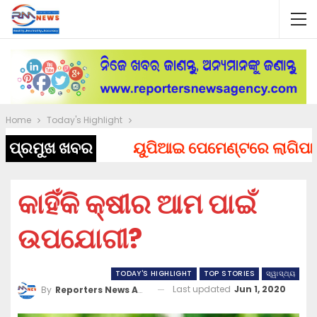
Home
Today's Highlight
ପ୍ରମୁଖ ଖବର
ୟୁପିଆଇ ପେମେଣ୍ଟରେ ଲାଗିପାରେ ଚ
କାହିଁକି କ୍ଷୀର ଆମ ପାଇଁ
ଉପଯୋଗୀ?
TODAY'S HIGHLIGHT
TOP STORIES
ସ୍ୱାସ୍ଥ୍ୟ
Last updated
Jun 1, 2020
By
Reporters News Agency