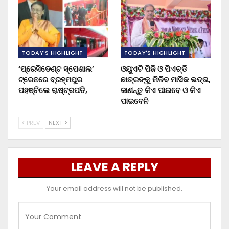
TODAY'S HIGHLIGHT
TODAY'S HIGHLIGHT
‘ପ୍ରେସିଡେଣ୍ଟ ସ୍ପେଶାଲ’
ଓୟୁଏଟି ପିଜି ଓ ପିଏଚ୍‌ଡି
ଟ୍ରେନରେ ବ୍ରହ୍ମପୁର
ଛାତ୍ରଙ୍କୁ ମିଳିବ ମାସିକ ଭତ୍ତା,
ପହଞ୍ଚିଲେ ରାଷ୍ଟ୍ରପତି,
ଜାଣନ୍ତୁ କିଏ ପାଇବେ ଓ କିଏ
ପାଇବେନି
PREV
NEXT
LEAVE A REPLY
Your email address will not be published.