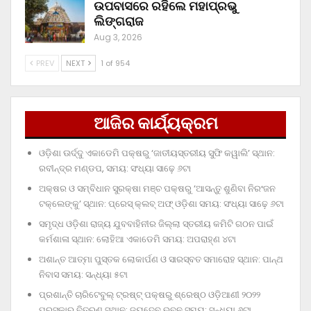
ଉପବାସରେ ରହିଲେ ମହାପ୍ରଭୁ
ଲିଙ୍ଗରାଜ
Aug 3, 2026
PREV
NEXT
1 of 954
ଆଜିର କାର୍ଯ୍ୟକ୍ରମ
ଓଡ଼ିଶା ଊର୍ଦ୍ଦୁ ଏକାଡେମି ପକ୍ଷରୁ ‘ଜାତୀୟସ୍ତରୀୟ ସୁଫି କୱାଲି’ ସ୍ଥାନ:
ରବୀନ୍ଦ୍ର ମଣ୍ଡପ, ସମୟ: ସଂଧ୍ୟା ସାଢ଼େ ୬ଟା
ଅକ୍ଷର ଓ ସମ୍ବିଧାନ ସୁରକ୍ଷା ମଞ୍ଚ ପକ୍ଷରୁ ‘ଆସନ୍ତୁ ଶୁଣିବା ନିରଂଜନ
ଟକ୍‌ଲେଙ୍କୁ’ ସ୍ଥାନ: ପ୍ରେସ୍‌ କ୍ଲବ୍‌ ଅଫ୍‌ ଓଡ଼ିଶା ସମୟ: ସଂଧ୍ୟା ସାଢ଼େ ୬ଟା
ସମୃଦ୍ଧ ଓଡ଼ିଶା ରାଜ୍ୟ ଯୁବବାହିନୀର ଜିଲ୍ଲା ସ୍ତରୀୟ କମିଟି ଗଠନ ପାଇଁ
କର୍ମଶାଳା ସ୍ଥାନ: ଲୋହିଆ ଏକାଡେମି ସମୟ: ଅପରାହ୍‌ଣ ୪ଟା
ଅଶାନ୍ତ ଆତ୍ମା ପୁସ୍ତକ ଲୋକାର୍ପଣ ଓ ସାରସ୍ବତ ସମାରୋହ ସ୍ଥାନ: ପାନ୍ଥ
ନିବାସ ସମୟ: ସନ୍ଧ୍ୟା ୫ଟା
ପ୍ରଶାନ୍ତି ଚାରିଟେବୁଲ୍‌ ଟ୍ରଷ୍ଟ୍‌ ପକ୍ଷରୁ ଶ୍ରେଷ୍ଠ ଓଡ଼ିଆଣୀ ୨୦୨୨
ପୁରସ୍କାର ବିତରଣ ସ୍ଥାନ: ଜୟଦେବ ଭବନ ସମୟ: ସନ୍ଧ୍ୟା ୬ଟା