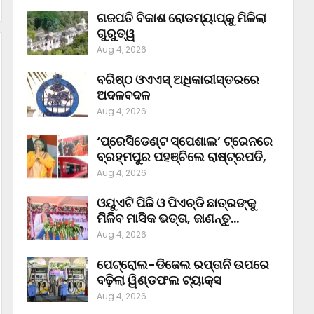
ଗଜପତି ବିକାଶ ରୋଡମ୍ୟାପ୍‌କୁ ମିଳିଲା
ଗୁରୁତ୍ୱ
Aug 4, 2026
ବରିଷ୍ଠ ଓଏଏସ୍‌ ଅଧିକାରୀସ୍ତରରେ
ଅଦଳବଦଳ
Aug 4, 2026
‘ପ୍ରେସିଡେଣ୍ଟ ସ୍ପେଶାଲ’ ଟ୍ରେନରେ
ବ୍ରହ୍ମପୁର ପହଞ୍ଚିଲେ ରାଷ୍ଟ୍ରପତି,
Aug 4, 2026
ଓୟୁଏଟି ପିଜି ଓ ପିଏଚ୍‌ଡି ଛାତ୍ରଙ୍କୁ
ମିଳିବ ମାସିକ ଭତ୍ତା, ଜାଣନ୍ତୁ…
Aug 4, 2026
ପେଟ୍ରୋଲ-ଡିଜେଲ ରପ୍ତାନି ଉପରେ
ବଢ଼ିଲା ୱିଣ୍ଡଫଲ ଟ୍ୟାକ୍ସ
Aug 4, 2026