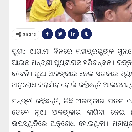
Share
ପୁରୀ: ଆଗାମୀ ଦିନରେ ମହାପ୍ରଭୁଙ୍କ ସୁନ
ଆଇନ ମନ୍ତ୍ରୀ ପୃଥ୍ବୀରାଜ ହରିଚନ୍ଦନ। ରତ
ହେବନି। ନୂଆ ଅଳଙ୍କାର ନେଇ ସରକାର ବ୍ୟବସ୍
ଅନୁରୋଧ କରାଯିବ ବୋଲି କହିଛନ୍ତି ଆଇନମନ୍ତ
ମନ୍ତ୍ରୀ କହିଛନ୍ତି, କିଛି ଅଳଙ୍କାର ପତଳା 
ତେବେ ନୂଆ ଅଳଙ୍କାର ଲାଗିବା ନେଇ ଛ
ଉପସ୍ଥିତିରେ ଅନୁରୋଧ ହୋଇଥିଲା। ମହାପ୍