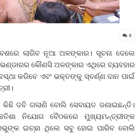
0
ାବେଶରେ ଲାଗିବ ନୂଆ ଅଳଙ୍କାର। ସୂଚନା ଦେଲେ
୍ନଭଣ୍ଡାରର କୌଣସି ଅଳଙ୍କାର ଏଥିରେ ବ୍ୟବହାର
ଥା କରିବେ ଏବଂ ଭକ୍ତଙ୍କୁ ସ୍ବର୍ଣ୍ଣ ଦାନ ପାଇଁ
୍ରୀ।
ଓ କିଛି ଦବି ଗଲାଣି ବୋଲି ସେବାୟତ ଜଣାଇଛନ୍ତି।
ତିଶା ନିଯୋଗ ବୈଠକରେ ମୁଖ୍ୟମନ୍ତ୍ରୀଙ୍କ
ରଭୁଙ୍କ ଇଚ୍ଛା ଥିଲେ ସବୁ ହୋଇ ପାରିବ ବୋଲି