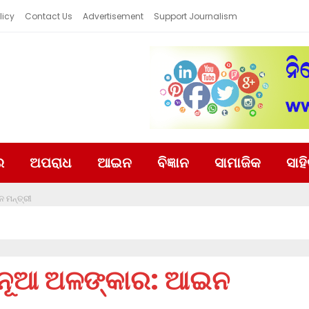
licy
Contact Us
Advertisement
Support Journalism
ର
ଅପରାଧ
ଆଇନ
ବିଜ୍ଞାନ
ସାମାଜିକ
ସାହ
 ମନ୍ତ୍ରୀ
ବ ନୂଆ ଅଳଙ୍କାର: ଆଇନ