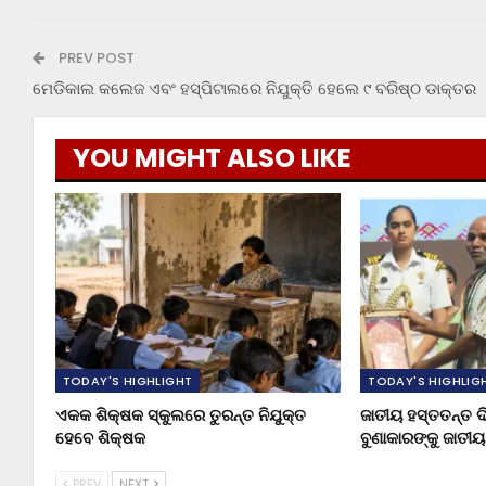
PREV POST
ମେଡିକାଲ କଲେଜ ଏବଂ ହସ୍ପିଟାଲରେ ନିଯୁକ୍ତି ହେଲେ ୯ ବରିଷ୍ଠ ଡାକ୍ତର
YOU MIGHT ALSO LIKE
TODAY'S HIGHLIGHT
TODAY'S HIGHLIG
ଏକକ ଶିକ୍ଷକ ସ୍କୁଲରେ ତୁରନ୍ତ ନିଯୁକ୍ତ
ଜାତୀୟ ହସ୍ତତନ୍ତ ଦ
ହେବେ ଶିକ୍ଷକ
ବୁଣାକାରଙ୍କୁ ଜାତୀ
PREV
NEXT