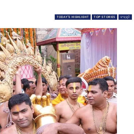
TODAY'S HIGHLIGHT
TOP STORIES
ସଂସ୍କୃତି