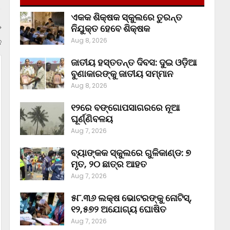
ଏକକ ଶିକ୍ଷକ ସ୍କୁଲରେ ତୁରନ୍ତ
ନିଯୁକ୍ତ ହେବେ ଶିକ୍ଷକ
Aug 8, 2026
ନ
ଜାତୀୟ ହସ୍ତତନ୍ତ ଦିବସ: ଦୁଇ ଓଡ଼ିଆ
ବୁଣାକାରଙ୍କୁ ଜାତୀୟ ସମ୍ମାନ
Aug 8, 2026
୧୨ରେ ବଙ୍ଗୋପସାଗରରେ ନୂଆ
ଘୂର୍ଣ୍ଣିବଳୟ
Aug 7, 2026
ବ୍ୟାଙ୍କକ ସ୍କୁଲରେ ଗୁଳିକାଣ୍ଡ: ୭
ମୃତ, ୨୦ ଛାତ୍ର ଆହତ
Aug 7, 2026
୫୮.୩୬ ଲକ୍ଷ ଭୋଟରଙ୍କୁ ନୋଟିସ୍‌,
୧୨,୫୭୨ ଅଯୋଗ୍ୟ ଘୋଷିତ
Aug 7, 2026