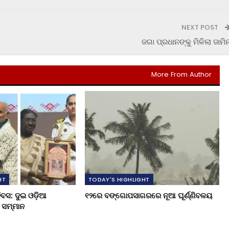
NEXT POST
ଜଗା ପ୍ରଧାନଙ୍କୁ ମିଳିଲା ଜାମି
More From Author
HT
TODAY'S HIGHLIGHT
ିବସ: ଦୁଇ ଓଡ଼ିଆ
୧୨ରେ ବଙ୍ଗୋପସାଗରରେ ନୂଆ ଘୂର୍ଣ୍ଣିବଳୟ
ୟ ସମ୍ମାନ