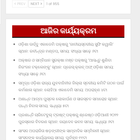
PREV
NEXT
1 of 955
ଆଜିର କାର୍ଯ୍ୟକ୍ରମ
ଓଡ଼ିଶା ଊର୍ଦ୍ଦୁ ଏକାଡେମି ପକ୍ଷରୁ ‘ଜାତୀୟସ୍ତରୀୟ ସୁଫି କୱାଲି’
ସ୍ଥାନ: ରବୀନ୍ଦ୍ର ମଣ୍ଡପ, ସମୟ: ସଂଧ୍ୟା ସାଢ଼େ ୬ଟା
ଅକ୍ଷର ଓ ସମ୍ବିଧାନ ସୁରକ୍ଷା ମଞ୍ଚ ପକ୍ଷରୁ ‘ଆସନ୍ତୁ ଶୁଣିବା
ନିରଂଜନ ଟକ୍‌ଲେଙ୍କୁ’ ସ୍ଥାନ: ପ୍ରେସ୍‌ କ୍ଲବ୍‌ ଅଫ୍‌ ଓଡ଼ିଶା ସମୟ:
ସଂଧ୍ୟା ସାଢ଼େ ୬ଟା
ସମୃଦ୍ଧ ଓଡ଼ିଶା ରାଜ୍ୟ ଯୁବବାହିନୀର ଜିଲ୍ଲା ସ୍ତରୀୟ କମିଟି ଗଠନ ପାଇଁ
କର୍ମଶାଳା ସ୍ଥାନ: ଲୋହିଆ ଏକାଡେମି ସମୟ: ଅପରାହ୍‌ଣ ୪ଟା
ଅଶାନ୍ତ ଆତ୍ମା ପୁସ୍ତକ ଲୋକାର୍ପଣ ଓ ସାରସ୍ବତ ସମାରୋହ ସ୍ଥାନ:
ପାନ୍ଥ ନିବାସ ସମୟ: ସନ୍ଧ୍ୟା ୫ଟା
ପ୍ରଶାନ୍ତି ଚାରିଟେବୁଲ୍‌ ଟ୍ରଷ୍ଟ୍‌ ପକ୍ଷରୁ ଶ୍ରେଷ୍ଠ ଓଡ଼ିଆଣୀ ୨୦୨୨
ପୁରସ୍କାର ବିତରଣ ସ୍ଥାନ: ଜୟଦେବ ଭବନ ସମୟ: ସନ୍ଧ୍ୟା ୬ଟା
ସାଂସଦ ଅପରାଜିତା ଷଡ଼ଙ୍ଗୀଙ୍କ ସାମ୍ବାଦିକ ସମ୍ମିଳନୀ ସ୍ଥାନ:
ସାଂସଦଙ୍କ କାର୍ଯ୍ୟାଳୟ ସମୟ: ପୂର୍ବାହ୍ନ ୧୧ଟା