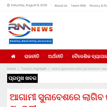
Saturday, August 8, 2026
About Us
Team RNA
Privacy & Po
ରାଜନୀତି
ଅର୍ଥନୀତି
ବୈଦେଶିକ ବ୍ୟାପା
Home
Today's Highlight
ଆଗାମୀ ସୁନାବେଶରେ ଲାଗିବ ନୂଆ ଅଳଙ୍କାର: ଆଇନ
ପ୍ରମୁଖ ଖବର
ଆଗାମୀ ସୁନାବେଶରେ ଲାଗି