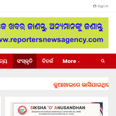
Sign In
ିତ୍ୟ
ସଂସ୍କୃତି
ବିତର୍କ
More
କୁଆଖାଇରେ ଭାସିଯାଇଥିବା ୨ ଯୁବକ