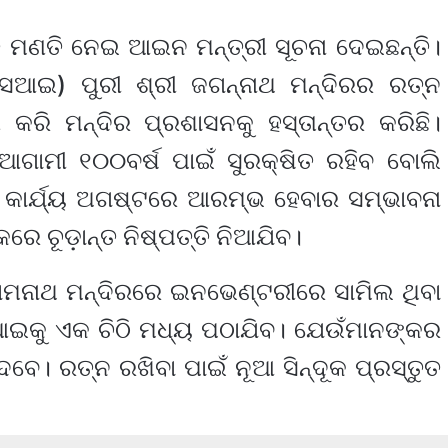
ମଣତି ନେଇ ଆଇନ ମନ୍ତ୍ରୀ ସୂଚନା ଦେଇଛନ୍ତି।
ଏସଆଇ) ପୁରୀ ଶ୍ରୀ ଜଗନ୍ନାଥ ମନ୍ଦିରର ରତ୍ନ
 କରି ମନ୍ଦିର ପ୍ରଶାସନକୁ ହସ୍ତାନ୍ତର କରିଛି।
 ଆଗାମୀ ୧୦୦ବର୍ଷ ପାଇଁ ସୁରକ୍ଷିତ ରହିବ ବୋଲି
ୟ କାର୍ଯ୍ୟ ଅଗଷ୍ଟରେ ଆରମ୍ଭ ହେବାର ସମ୍ଭାବନା
େ ଚୂଡ଼ାନ୍ତ ନିଷ୍ପତ୍ତି ନିଆଯିବ।
 ସୋମନାଥ ମନ୍ଦିରରେ ଇନଭେଣ୍ଟରୀରେ ସାମିଲ ଥିବା
ିଆଇକୁ ଏକ ଚିଠି ମଧ୍ୟ ପଠାଯିବ। ଯେଉଁମାନଙ୍କର
ବେ। ରତ୍ନ ରଖିବା ପାଇଁ ନୂଆ ସିନ୍ଦୂକ ପ୍ରସ୍ତୁତ