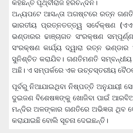
କହିଛନ୍ତି ପୃଥ୍ବୀରାଜ ହରିଚନ୍ଦନ।
ଅନ୍ୟପଟେ ଆସନ୍ତା ଅଗଷ୍ଟରେ ରତ୍ନ ଗଣତି 
ଭାରତୀୟ ପ୍ରତ୍ନତତ୍ତ୍ୱ ସର୍ବେକ୍ଷଣ (ଏ
ଭଣ୍ଡାରର ଢାଞ୍ଚାଗତ ସଂରକ୍ଷଣ ସମ୍ପୂର୍ଣ୍ଣ
ସଂରକ୍ଷଣ କାର୍ଯ୍ୟ ଦ୍ୱାରା ରତ୍ନ ଭଣ୍ଡାର
ସୁନିଶ୍ଚିତ କରାଯିବ। ଗଣତିମଣତି ସମ୍ବନ୍ଧୀ
ଅଛି। ଏ ସମ୍ପର୍କରେ ଏକ ଉଚ୍ଚସ୍ତରୀୟ ବୈଠକର
ପୂର୍ବରୁ ନିଆଯାଇଥିବା ନିଷ୍ପତ୍ତି ଅନୁଯାୟୀ
ଦୁଇଜଣ ବିଶେଷଜ୍ଞଙ୍କୁ ଖୋଜିବା ପାଇଁ ଆରବ
ମନ୍ଦିର ଅଳଙ୍କାର ଗଣତିରେ ଅଭିଜ୍ଞତା ଥିବ ଦେ
କରାଯାଇଛି ବୋଲି ସୂଚନା ଦେଇଛନ୍ତି।