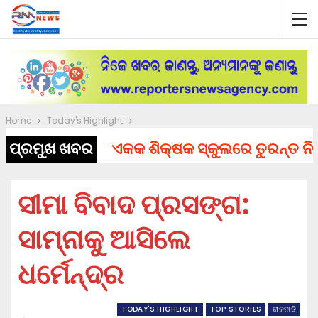
Home
Today's Highlight
ପ୍ରମୁଖ ଖବର
ଏକକ ଶିକ୍ଷକ ସ୍କୁଲରେ ତୁରନ୍ତ ନିଯୁକ୍ତ
ସୀମା ବିବାଦ ପ୍ରସଙ୍ଗ:
ସାମ୍ନାକୁ ଆସିଲେ
ଧର୍ମେନ୍ଦ୍ର
TODAY'S HIGHLIGHT
TOP STORIES
ରାଜନୀତି