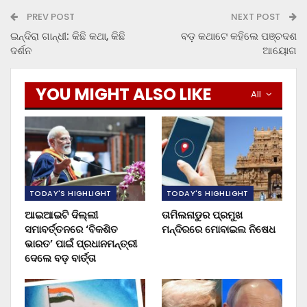
PREV POST
NEXT POST
ଇନ୍ଦିରା ଗାନ୍ଧୀ: କିଛି କଥା, କିଛି
ବଡ଼ କଥାଟେ କହିଲେ ପଞ୍ଚଦଶ
ଦର୍ଶନ
ଆୟୋଗ
YOU MIGHT ALSO LIKE
All
TODAY'S HIGHLIGHT
TODAY'S HIGHLIGHT
ଆଇଆଇଟି ଦିଲ୍ଲୀ
ତାମିଲନାଡୁର ପ୍ରମୁଖ
ସମାବର୍ତ୍ତନରେ ‘ବିକଶିତ
ମନ୍ଦିରରେ ମୋବାଇଲ ନିଷେଧ
ଭାରତ’ ପାଇଁ ପ୍ରଧାନମନ୍ତ୍ରୀ
ଦେଲେ ବଡ଼ ବାର୍ତ୍ତା