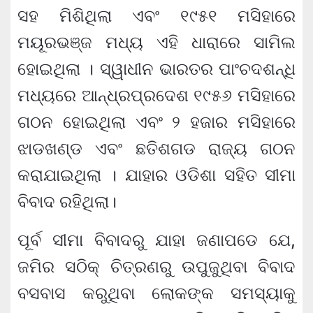
ସହ ମିଶିଥିଲା ଏବଂ ୧୯୫୧ ମସିହାରେ
ମୟୂରଭଞ୍ଜ ମଧ୍ୟ ଏହି ଧାରାରେ ସାମିଲ
ହୋଇଥିଲା । ସ୍ୱାଧୀନ ଭାରତର ପାଂଚଦଶନ୍ଧି
ମଧ୍ୟରେ ଆନ୍ଧ୍ରପ୍ରଦେଶ ୧୯୫୬ ମସିହାରେ
ଗଠନ ହୋଇଥିଲା ଏବଂ ୨ ହଜାର ମସିହାରେ
ଝାଡଖଣ୍ଡ ଏବଂ ଛତିଶଗଡ ରାଜ୍ୟ ଗଠନ
କରାଯାଇଥିଲା । ଯାହାର ଓଡିଶା ସହିତ ସୀମା
ବିବାଦ ରହିଥିଲା।
ପୂର୍ବ ସୀମା ବିବାଦରୁ ଯାହା ଜଣାପଡେ ଯେ,
ଜମିର ସଠିକ୍ ଚିତ୍ରଣରୁ ଉପୁଜୁଥିବା ବିବାଦ
ବସବାସ କରୁଥିବା ଲୋକଙ୍କ ସମସ୍ୟାକୁ