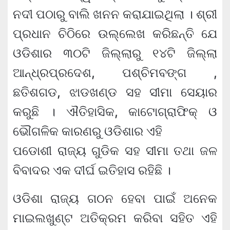
ନଦୀ ପଠାରୁ ବାଲି ଖନନ କରାଯାଇଥିଲା । ଶ୍ରୀ
ପ୍ରଧାନ ଚିଠିରେ ଉଲ୍ଲେଖ କରିଛନ୍ତି ଯେ
ଓଡିଶାର ୩୦ଟି ଜିଲ୍ଲାରୁ ୧୪ଟି ଜିଲ୍ଲା
ଆନ୍ଧ୍ରପ୍ରଦେଶ, ପଶ୍ଚିମବଙ୍ଗ ,
ଛତିଶଗଡ, ଝାଡଖଣ୍ଡ ସହ ସୀମା ସେୟାର
କରୁଛି । ଐତିହାସିକ, କାଟୋଗ୍ରାଫିକ୍ ଓ
ଭୌଗଳିକ କାରଣରୁ ଓଡିଶାର ଏହି
ପଡୋଶୀ ରାଜ୍ୟ ଗୁଡିକ ସହ ସୀମା ତଥା ଜଳ
ବିବାଦର ଏକ ଦୀର୍ଘ ଇତିହାସ ରହିଛି ।
ଓଡିଶା ରାଜ୍ୟ ଗଠନ ହେବା ପାଇଁ ଅନେକ
ମାଇଲଖୁଣ୍ଟ ଅତିକ୍ରମ କରିବା ସହିତ ଏହି