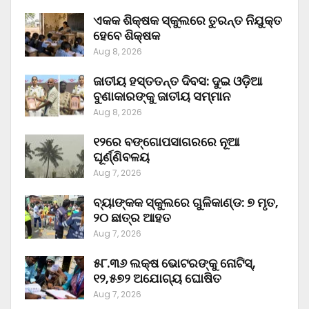
ଏକକ ଶିକ୍ଷକ ସ୍କୁଲରେ ତୁରନ୍ତ ନିଯୁକ୍ତ
ହେବେ ଶିକ୍ଷକ
Aug 8, 2026
ଜାତୀୟ ହସ୍ତତନ୍ତ ଦିବସ: ଦୁଇ ଓଡ଼ିଆ
ବୁଣାକାରଙ୍କୁ ଜାତୀୟ ସମ୍ମାନ
Aug 8, 2026
୧୨ରେ ବଙ୍ଗୋପସାଗରରେ ନୂଆ
ଘୂର୍ଣ୍ଣିବଳୟ
Aug 7, 2026
ବ୍ୟାଙ୍କକ ସ୍କୁଲରେ ଗୁଳିକାଣ୍ଡ: ୭ ମୃତ,
୨୦ ଛାତ୍ର ଆହତ
Aug 7, 2026
୫୮.୩୬ ଲକ୍ଷ ଭୋଟରଙ୍କୁ ନୋଟିସ୍‌,
୧୨,୫୭୨ ଅଯୋଗ୍ୟ ଘୋଷିତ
Aug 7, 2026