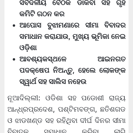
ସର୍ବଦଳୀୟ ବୈଠକ ଡାକିବା ସହ ଗୃହ
କମିଟି ଗଠନ କର
ଆପୋସ ବୁଝାମଣାରେ ସୀମା ବିବାଦର
ସମାଧାନ କରାଯାଉ, ମୁଖ୍ୟ ଭୂମିକା ନେଇ
ଓଡ଼ିଶା
ଆବଶ୍ୟକସ୍ଥଳେ ଆଇନଗତ
ପଦକ୍ଷେପ ନିଅନ୍ତୁ, ହେଲେ ଲୋକଙ୍କ
ସ୍ୱାର୍ଥ ସହ ସାଲିସ ନହେଉ
ନୂଆଦିଲ୍ଲୀ: ଓଡିଶା ସହ ପଡୋଶୀ ରାଜ୍ୟ
ଆନ୍ଧ୍ରପ୍ରଦେଶ, ପଶ୍ଟିମବଙ୍ଗ, ଛତିଶଗଡ
ଓ ଝାଡଖଣ୍ଡ ସହ ରହିଥିବା ଦୀର୍ଘ ଦିନର ସୀମା
ବିବାଦକୁ ସମାଧାନ କରିବା ଲାଗି