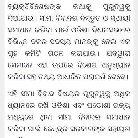
ବ୍ୟକ୍ତିବିଶେଷଙ୍କ କଥାକୁ ଗୁରୁତ୍ୱକୁ
ଦିଆଯାଉ। ସୀମା ବିବାଦର ବିସ୍ତୃତ ଓ ସ୍ଥାୟୀ
ସମାଧାନ କରିବା ପାଇଁ ଓଡିଶା ବିଧାନସଭାରେ
ବିଭିନ୍ନ ଦଳର ସଦସ୍ୟ ମାନଙ୍କୁ ନେଇ ଏକ
ଗୃହ କମିଟି ଗଠନ କରାଯାଉ। ଯଦ୍ୱାରା
ସେମାନେ ଏହା ଉପରେ ବିଶେଷ ଅନୁଧ୍ୟାନ
କରିବା ସହ ତଥ୍ୟ ଆଧାରିତ ପରାମର୍ଶ ଦେବେ।
ଏହି ସୀମା ବିବାଦ ବିଷୟର ଗୁରୁତ୍ୱକୁ ଅଧିକ
ଧ୍ୟାନରେ ରଖି ଓଡିଶା ଏବଂ ପଡୋଶୀ ରାଜ୍ୟ
ମଧ୍ୟରେ ଥିବା ସୀମା ବିବାଦର ସମାଧାନ
କରିବା ପାଇଁ କେନ୍ଦ୍ର ସରକାରଙ୍କ ସହାୟତା