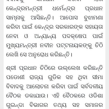
କେନ୍ଦ୍ରମନ୍ତ୍ରୀ ଧର୍ମେନ୍ଦ୍ର ପ୍ରଧାନ
ସାମ୍ନାକୁ ଆସିଛନ୍ତି। ଆପୋସ ବୁଝାମଣା
କରିବା ପାଇଁ କେନ୍ଦ୍ର ସରକାରଙ୍କ ସହାୟତା
ନେବା ଓ ଅନ୍ୟାନ୍ୟ ପଦକ୍ଷେପ ପାଇଁ
ମୁଖ୍ୟମନ୍ତ୍ରୀ ନବୀନ ପଟ୍ଟନାୟକଙ୍କୁ ଚିଠି
ଲେଖି ସେ ଅନୁରୋଧ କରିଛନ୍ତି।
ଶ୍ରୀ ପ୍ରଧାନ ଚିଠିରେ ଉଲ୍ଲେଖ କରିଛନ୍ତି
ପଡୋଶୀ ରାଜ୍ୟ ଗୁଡିକ ସହ ଥିବା ସୀମା
ବିବାଦକୁ ଆଲୋଚନା କରିବା ପାଇଁ ସର୍ବଦଳୀୟ
ବୈଠକ ଡକାଯାଉ। ଏହି ବୈଠକରେ ଓଡିଶା
ଗୁଇନ୍ଦା ବିଭାଗର ତଥ୍ୟ ସହ ସମାଜର