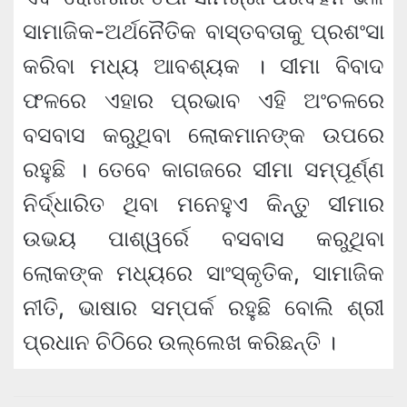
ସାମାଜିକ-ଅର୍ଥନୈତିକ ବାସ୍ତବତାକୁ ପ୍ରଶଂସା
କରିବା ମଧ୍ୟ ଆବଶ୍ୟକ । ସୀମା ବିବାଦ
ଫଳରେ ଏହାର ପ୍ରଭାବ ଏହି ଅଂଚଳରେ
ବସବାସ କରୁଥିବା ଲୋକମାନଙ୍କ ଉପରେ
ରହୁଛି । ତେବେ କାଗଜରେ ସୀମା ସମ୍ପୂର୍ଣ୍ଣ
ନିର୍ଦ୍ଧାରିତ ଥିବା ମନେହୁଏ କିନ୍ତୁ ସୀମାର
ଉଭୟ ପାଶ୍ୱର୍ରେ ବସବାସ କରୁଥିବା
ଲୋକଙ୍କ ମଧ୍ୟରେ ସାଂସ୍କୃତିକ, ସାମାଜିକ
ନୀତି, ଭାଷାର ସମ୍ପର୍କ ରହୁଛି ବୋଲି ଶ୍ରୀ
ପ୍ରଧାନ ଚିଠିରେ ଉଲ୍ଲେଖ କରିଛନ୍ତି ।