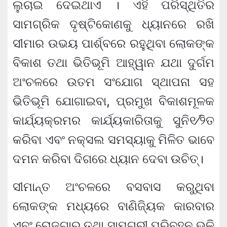
ଲୁଚାଇ ଦେଇଥାଏ । ଏହି ପରିସ୍ଥିତିର
ସାମଗ୍ରିକ ଦୃଷ୍ଟିକୋଣକୁ ଧ୍ୟାନରେ ରଖି
ସୀମାର ଉଭୟ ପାର୍ଶ୍ବରେ ରହୁଥିବା ଲୋକଙ୍କ
ବିକାଶ ତଥା ଭିତିଭୂମି ଆହ୍ୱାନ ଯଥା ଦୁର୍ଗମ
ଅଂଚଳରେ ଉତମ ସଂଯୋଗ ସ୍ଥାପନା ସହ
ଭିତିଭୂମି ଯୋଗାଇବା, ପ୍ରମୁଖ ବିକାଶମୂଳକ
କାର୍ଯ୍ୟକ୍ରମର କାର୍ଯ୍ୟକାରିତାକୁ ସୁନି୧⁄୨ିତ
କରିବା ଏବଂ ନକ୍ସଲ ସମସ୍ୟାକୁ ମିଳିତ ଭାବେ
ଦମନ କରିବା ଦିଗରେ ଧ୍ୟାନ ଦେବା ଉଚିତ୍।
ସୀମାନ୍ତ ଅଂଚଳରେ ବସବାସ କରୁଥିବା
ଲୋକଙ୍କ ମଧ୍ୟରେ ବାଣିଜ୍ୟିକ କାରବାର
ଏବଂ ରୋଜଗାର ତଥା ସାମଗ୍ରୀ ପରିବହନ ଭଳି