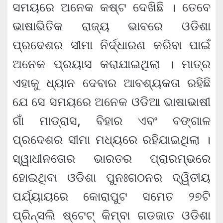
ସମୟରେ ଅନେକ କଷ୍ଟ ଦେଖିଛି । ତେବେ
ଭାଷାଭିତିକ ରାଜ୍ୟ ଭାବରେ ଓଡିଶା
ପ୍ରଦେଶର ସୀମା ନିର୍ଦ୍ଧାରଣ କରିବା ପାଇଁ
ଅନେକ ପ୍ରୟାସ କରାଯାଇଥିଲା । ମାତ୍ର
ଏହାକୁ ଧ୍ୟାନ ଦେବାର ଆବଶ୍ୟକତା ରହିଛି
ଯେ ସେ ସମୟରେ ଅନେକ ଓଡିଆ ଭାଷାଭାଷୀ
ଗାଁ ମାଡ୍ରାସ, ବିହାର ଏବଂ ବଙ୍ଗାଳ
ପ୍ରଦେଶର ସୀମା ମଧ୍ୟରେ ରହିଯାଇଥିଲା ।
ସ୍ୱାଧୀନତୋର ଭାରତର ପ୍ରାରମ୍ଭରେ
ହୋଇଥିବା ଓଡିଶା ପୁନଃଗଠନର ଦ୍ୱିତୀୟ
ପର୍ଯ୍ୟାୟରେ କୋରାପୁଟ ସମେତ ୨୭ଟି
ପ୍ରିନ୍ସଲି ଷ୍ଟେଟ୍ କିମ୍ବା ଗଡଜାତ ଓଡିଶା