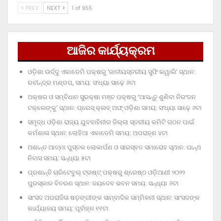
PREV
NEXT
1 of 955
ଆଜିର କାର୍ଯ୍ୟକ୍ରମ
ଓଡ଼ିଶା ଊର୍ଦ୍ଦୁ ଏକାଡେମି ପକ୍ଷରୁ ‘ଜାତୀୟସ୍ତରୀୟ ସୁଫି କୱାଲି’ ସ୍ଥାନ:
ରବୀନ୍ଦ୍ର ମଣ୍ଡପ, ସମୟ: ସଂଧ୍ୟା ସାଢ଼େ ୬ଟା
ଅକ୍ଷର ଓ ସମ୍ବିଧାନ ସୁରକ୍ଷା ମଞ୍ଚ ପକ୍ଷରୁ ‘ଆସନ୍ତୁ ଶୁଣିବା ନିରଂଜନ
ଟକ୍‌ଲେଙ୍କୁ’ ସ୍ଥାନ: ପ୍ରେସ୍‌ କ୍ଲବ୍‌ ଅଫ୍‌ ଓଡ଼ିଶା ସମୟ: ସଂଧ୍ୟା ସାଢ଼େ ୬ଟା
ସମୃଦ୍ଧ ଓଡ଼ିଶା ରାଜ୍ୟ ଯୁବବାହିନୀର ଜିଲ୍ଲା ସ୍ତରୀୟ କମିଟି ଗଠନ ପାଇଁ
କର୍ମଶାଳା ସ୍ଥାନ: ଲୋହିଆ ଏକାଡେମି ସମୟ: ଅପରାହ୍‌ଣ ୪ଟା
ଅଶାନ୍ତ ଆତ୍ମା ପୁସ୍ତକ ଲୋକାର୍ପଣ ଓ ସାରସ୍ବତ ସମାରୋହ ସ୍ଥାନ: ପାନ୍ଥ
ନିବାସ ସମୟ: ସନ୍ଧ୍ୟା ୫ଟା
ପ୍ରଶାନ୍ତି ଚାରିଟେବୁଲ୍‌ ଟ୍ରଷ୍ଟ୍‌ ପକ୍ଷରୁ ଶ୍ରେଷ୍ଠ ଓଡ଼ିଆଣୀ ୨୦୨୨
ପୁରସ୍କାର ବିତରଣ ସ୍ଥାନ: ଜୟଦେବ ଭବନ ସମୟ: ସନ୍ଧ୍ୟା ୬ଟା
ସାଂସଦ ଅପରାଜିତା ଷଡ଼ଙ୍ଗୀଙ୍କ ସାମ୍ବାଦିକ ସମ୍ମିଳନୀ ସ୍ଥାନ: ସାଂସଦଙ୍କ
କାର୍ଯ୍ୟାଳୟ ସମୟ: ପୂର୍ବାହ୍ନ ୧୧ଟା