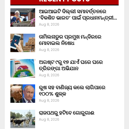
ଆଇଆଇଟି ଦିଲ୍ଲୀ ସମାବର୍ତ୍ତନରେ
‘ବିକଶିତ ଭାରତ’ ପାଇଁ ପ୍ରଧାନମନ୍ତ୍ରୀ…
Aug 8, 2026
ତାମିଲନାଡୁର ପ୍ରମୁଖ ମନ୍ଦିରରେ
ମୋବାଇଲ ନିଷେଧ
Aug 8, 2026
ଅଗଷ୍ଟ ୯ରୁ ୧୭ ଯାଏଁ ଘରେ ଘରେ
ତ୍ରିରଙ୍ଗା ଅଭିଯାନ
Aug 8, 2026
ରୁଷ ସହ ବାଣିଜ୍ୟ କଲେ ଲାଗିପାରେ
୧୦୦% ଶୁଳ୍କ
Aug 8, 2026
ରାଜପଥରୁ ହଟିବେ ଗୋରୁଗାଈ
Aug 8, 2026