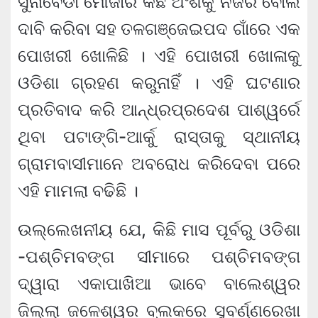
ସୁନାବେଡା ମୌଜାର କିଛି ଅଂଶକୁ ନିଜର ବୋଲି
ଦାବି କରିବା ସହ ତଳଗଞ୍ଜେଇପଦ ଗାଁରେ ଏକ
ପୋଖରୀ ଖୋଳିଛି । ଏହି ପୋଖରୀ ଖୋଳାକୁ
ଓଡିଶା ଗ୍ରହଣ କରୁନାହିଁ । ଏହି ଘଟଣାର
ପ୍ରତିବାଦ କରି ଆନ୍ଧ୍ରପ୍ରଦେଶ ପାଶ୍ୱର୍ରେ
ଥିବା ପଟାଙ୍ଗି-ଆର୍କୁ ରାସ୍ତାକୁ ସ୍ଥାନୀୟ
ଗ୍ରାମବାସୀମାନେ ଅବରୋଧ କରିଦେବା ପରେ
ଏହି ମାମଲା ବଢିଛି ।
ଉଲ୍ଲେଖନୀୟ ଯେ, କିଛି ମାସ ପୂର୍ବରୁ ଓଡିଶା
-ପଶ୍ଚିମବଙ୍ଗ ସୀମାରେ ପଶ୍ଚିମବଙ୍ଗ
ଦ୍ୱାରା ଏକାପାଖିଆ ଭାବେ ବାଲେଶ୍ୱର
ଜିଲ୍ଲା ଜଳେଶ୍ୱର ବ୍ଲକରେ ସୁବର୍ଣ୍ଣରେଖା