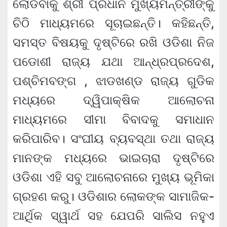
ଲୋଡିବାକୁ ଶ୍ରୀ ପ୍ରଧାନ ମୁଖ୍ୟମନ୍ତ୍ରୀଙ୍କୁ
ଚିଠି ମାଧ୍ୟମରେ ସୂଚାଇଛନ୍ତି। କହିଛନ୍ତି,
ସମସ୍ତ ବିଷୟକୁ ଦୃଷ୍ଟିରେ ରଖି ଓଡିଶା ନିଜ
ପଡୋଶୀ ରାଜ୍ୟ ଯଥା ଆନ୍ଧ୍ରପ୍ରଦେଶ,
ପଶ୍ଚିମବଙ୍ଗ , ଝାଡଖଣ୍ଡ ରାଜ୍ୟ ଗୁଡିକ
ମଧ୍ୟରେ ଦ୍ୱିପାକ୍ଷିକ ଆଲୋଚନା
ମାଧ୍ୟମରେ ସୀମା ବିବାଦକୁ ସମାଧାନ
କରିପାରିବ। ସଂଘୀୟ ବ୍ୟବସ୍ଥା ତଥା ରାଜ୍ୟ
ମାନଙ୍କ ମଧ୍ୟରେ ଭାଇଚାରା ଦୃଷ୍ଟିରେ
ଓଡିଶା ଏହି ସବୁ ଆଲୋଚନାରେ ମୁଖ୍ୟ ଭୂମିକା
ଗ୍ରହଣ କରୁ। ଓଡିଶାର ଲୋକଙ୍କ ସାମାଜିକ-
ଆର୍ଥିକ ସ୍ୱାର୍ଥ ସହ ଯେପରି ସାଲିସ ନହୁଏ