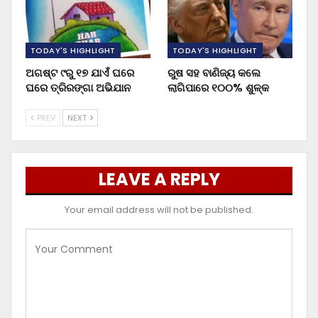
TODAY'S HIGHLIGHT
TODAY'S HIGHLIGHT
ଅଗଷ୍ଟ ୯ରୁ ୧୭ ଯାଏଁ ଘରେ
ରୁଷ ସହ ବାଣିଜ୍ୟ କଲେ
ଘରେ ତ୍ରିରଙ୍ଗା ଅଭିଯାନ
ଲାଗିପାରେ ୧୦୦% ଶୁଳ୍କ
PREV
NEXT
LEAVE A REPLY
Your email address will not be published.