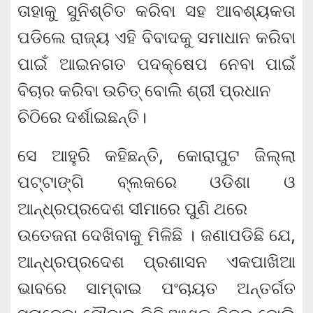
ତାହାକୁ ସୁନିଶ୍ଚିତ କରିବା ସହ ଆବଶ୍ୟକତା
ପଡିଲେ ରାଜ୍ୟ ଏହି ବିବାଦକୁ ସମାଧାନ କରିବା
ପାଇଁ ଆଇନଗତ ପଦକ୍ଷେପ ନେବା ପାଇଁ
ବିଚାର କରିବା ଉଚିତ୍ ବୋଲି ଶ୍ରୀ ପ୍ରଧାନ
ଚିଠିରେ ଦର୍ଶାଇଛନ୍ତି।
ସେ ଆହୁରି କହିଛନ୍ତି, କୋରାପୁଟ ଜିଲ୍ଲା
ପଟ୍ଟାଙ୍ଗି ବ୍ଲକରେ ଓଡିଶା ଓ
ଆନ୍ଧ୍ରପ୍ରଦେଶ ସୀମାରେ ପୁଣି ଥରେ
ଉତେଜନା ଦେଖିବାକୁ ମିଳିଛି । ଜଣାପଡିଛି ଯେ,
ଆନ୍ଧ୍ରପ୍ରଦେଶ ପ୍ରଶାସନ ଏକପାଖିଆ
ଭାବରେ ସାମ୍ବାଇ ପଂଚାୟତ ଅନ୍ତର୍ଗତ