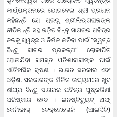
ଭୁବନେଶ୍ୱର ଠାରେ ଆୟୋଜିତ ସ୍ୱତନ୍ତ୍ର
କାର୍ଯ୍ୟକ୍ରମରେ ଯୋଗଦେଇ ଶ୍ରୀ ପ୍ରଧାନ
କହିଛନ୍ତି ଯେ ପ୍ରଭୁ ଶ୍ରୀଲିଙ୍ଗରାଜଙ୍କ
ନୀତିକାନ୍ତି ସହ ଜଡ଼ିତ ବିନ୍ଦୁ ସାଗରର ପବିତ୍ର
ଜଳକୁ ସ୍ୱଚ୍ଛ ଓ ନିର୍ମଳ କରିବା ପାଇଁ “ସ୍ୱଚ୍ଛ
ବିନ୍ଦୁ ସାଗର ପ୍ରକଳ୍ପ” ଲୋକାର୍ପିତ
ହୋଇଯିବା ସମସ୍ତ ଓଡିଶାବାସୀଙ୍କ ପାଇଁ
ଐତିହାସିକ କ୍ଷଣ । ଭାରତ ସରକାର ଏବଂ
ଓଡ଼ିଶା ସରକାରଙ୍କ ମିଳିତ ଉଦ୍ୟମରେ ଖୁବ
ଶୀଘ୍ର ବିନ୍ଦୁ ସାଗରର ପବିତ୍ର ପୁଷ୍କରିଣୀ
ପରିଷ୍କାର ହେବ । ଇନଷ୍ଟିଚ୍ୟୁଟ୍ ଅଫ୍
କେମିକାଲ୍ ଟେକ୍ନୋଲୋଜି (ଆଇସିଟି)