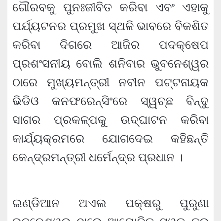
ଗୌରବକୁ ପୁନଃଜୀବିତ କରିବା ଏବଂ ଏହାକୁ
ପର୍ଯ୍ୟଟନର ପ୍ରମୁଖ ସ୍ଥଳି ଭାବରେ ବିକଶିତ
କରିବା ଦିଗରେ ଆଜିର ପଦକ୍ଷେପ
ପ୍ରଶଂସନୀୟ ବୋଲି ଶନିବାର ଭୁବନେଶ୍ୱର
ଠାରେ ମୁଖ୍ୟମନ୍ତ୍ରୀ ନବୀନ ପଟ୍ଟନାୟକ
ଭିଡିଓ କନଫରେନ୍ସିଂରେ ସ୍ୱଚ୍ଛ ବିନ୍ଦୁ
ସାଗର ପ୍ରକଳ୍ପକୁ ଉଦ୍‌ଘାଟନ କରିବା
କାର୍ଯ୍ୟକ୍ରମରେ ଯୋଗଦେଇ କହିଛନ୍ତି
କେନ୍ଦ୍ରମନ୍ତ୍ରୀ ଧର୍ମେନ୍ଦ୍ର ପ୍ରଧାନ ।
ଇଣ୍ଡିଆନ ଅଏଲ ପକ୍ଷରୁ ପୁରୁଣା