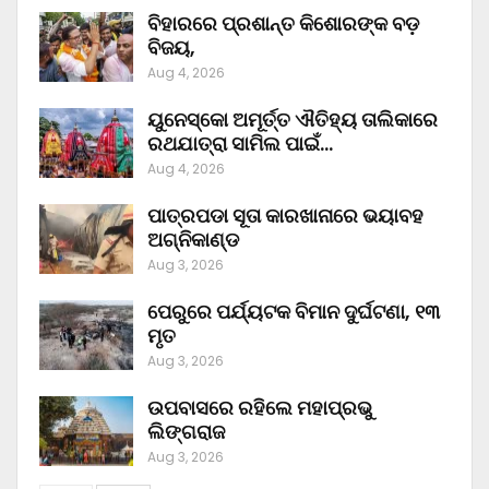
ବିହାରରେ ପ୍ରଶାନ୍ତ କିଶୋରଙ୍କ ବଡ଼
ବିଜୟ,
Aug 4, 2026
ୟୁନେସ୍କୋ ଅମୂର୍ତ୍ତ ଐତିହ୍ୟ ତାଲିକାରେ
ରଥଯାତ୍ରା ସାମିଲ ପାଇଁ…
Aug 4, 2026
ପାତ୍ରପଡା ସୂତା କାରଖାନାରେ ଭୟାବହ
ଅଗ୍ନିକାଣ୍ଡ
Aug 3, 2026
ପେରୁରେ ପର୍ଯ୍ୟଟକ ବିମାନ ଦୁର୍ଘଟଣା, ୧୩
ମୃତ
Aug 3, 2026
ଉପବାସରେ ରହିଲେ ମହାପ୍ରଭୁ
ଲିଙ୍ଗରାଜ
Aug 3, 2026