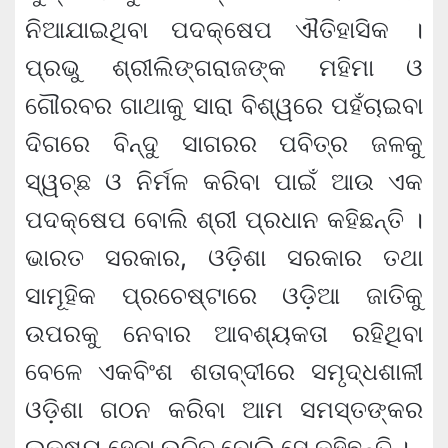
ନିଆଯାଇଥିବା ପଦକ୍ଷେପ ଐତିହାସିକ ।
ପ୍ରଭୁ ଶ୍ରୀଲିଙ୍ଗରାଜଙ୍କ ମହିମା ଓ
ଗୌରବର ଗାଥାକୁ ସାରା ବିଶ୍ୱରେ ପହଁଚାଇବା
ଦିଗରେ ବିନ୍ଦୁ ସାଗରର ପବିତ୍ର ଜଳକୁ
ସ୍ୱଚ୍ଛ ଓ ନିର୍ମଳ କରିବା ପାଇଁ ଆଉ ଏକ
ପଦକ୍ଷେପ ବୋଲି ଶ୍ରୀ ପ୍ରଧାନ କହିଛନ୍ତି ।
ଭାରତ ସରକାର, ଓଡ଼ିଶା ସରକାର ତଥା
ସାମୂହିକ ପ୍ରଚେଷ୍ଟାରେ ଓଡ଼ିଆ ଜାତିକୁ
ଉପରକୁ ନେବାର ଆବଶ୍ୟକତା ରହିଥିବା
ବେଳେ ଏକବିଂଶ ଶତାବ୍ଦୀରେ ସମୃଦ୍ଧଶାଳୀ
ଓଡ଼ିଶା ଗଠନ କରିବା ଆମ ସମସ୍ତଙ୍କର
ଲକ୍ଷ୍ୟ ହେବା ଉଚିତ୍ ବୋଲି ସେ କହିଛନ୍ତି ।