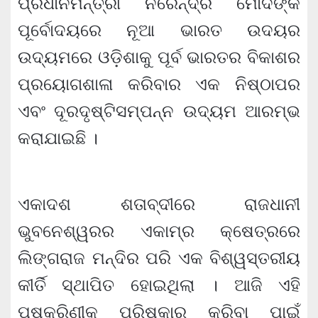
ପ୍ରଧାନମନ୍ତ୍ରୀ ନରେନ୍ଦ୍ର ମୋଦିଙ୍କ
ପୂର୍ବୋଦୟରେ ନୂଆ ଭାରତ ଉଦୟର
ଉଦ୍ୟମରେ ଓଡ଼ିଶାକୁ ପୂର୍ବ ଭାରତର ବିକାଶର
ପ୍ରୟୋଗଶାଳା କରିବାର ଏକ ନିଷ୍ଠାପର
ଏବଂ ଦୂରଦୃଷ୍ଟିସମ୍ପନ୍ନ ଉଦ୍ୟମ ଆରମ୍ଭ
କରାଯାଇଛି ।
ଏକାଦଶ ଶତାବ୍ଦୀରେ ରାଜଧାନୀ
ଭୁବନେଶ୍ୱରର ଏକାମ୍ର କ୍ଷେତ୍ରରେ
ଲିଙ୍ଗରାଜ ମନ୍ଦିର ପରି ଏକ ବିଶ୍ୱସ୍ତରୀୟ
କୀର୍ତି ସ୍ଥାପିତ ହୋଇଥିଲା । ଆଜି ଏହି
ପୁଷ୍କରିଣୀକୁ ପରିଷ୍କାର କରିବା ପାଇଁ