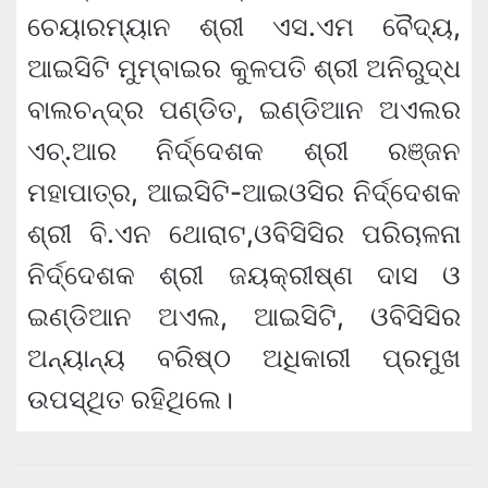
ଚେୟାରମ୍ୟାନ ଶ୍ରୀ ଏସ.ଏମ ବୈଦ୍ୟ,
ଆଇସିଟି ମୁମ୍ବାଇର କୁଳପତି ଶ୍ରୀ ଅନିରୁଦ୍ଧ
ବାଲଚନ୍ଦ୍ର ପଣ୍ଡିତ, ଇଣ୍ଡିଆନ ଅଏଲର
ଏଚ୍‌.ଆର ନିର୍ଦ୍ଦେଶକ ଶ୍ରୀ ରଞ୍ଜନ
ମହାପାତ୍ର, ଆଇସିଟି-ଆଇଓସିର ନିର୍ଦ୍ଦେଶକ
ଶ୍ରୀ ବି.ଏନ ଥୋରାଟ,ଓବିସିସିର ପରିଚାଳନା
ନିର୍ଦ୍ଦେଶକ ଶ୍ରୀ ଜୟକ୍ରୀଷ୍ଣ ଦାସ ଓ
ଇଣ୍ଡିଆନ ଅଏଲ, ଆଇସିଟି, ଓବିସିସିର
ଅନ୍ୟାନ୍ୟ ବରିଷ୍ଠ ଅଧିକାରୀ ପ୍ରମୁଖ
ଉପସ୍ଥିତ ରହିଥିଲେ।