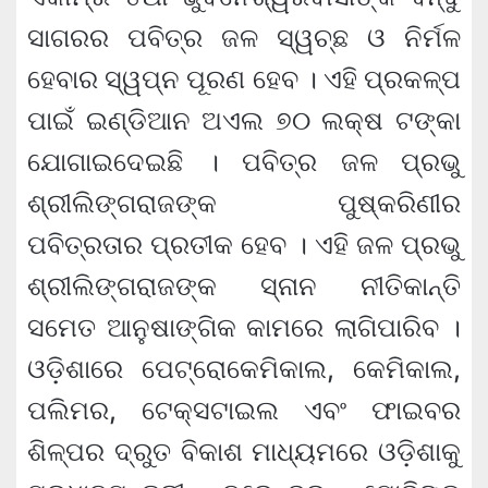
ସାଗରର ପବିତ୍ର ଜଳ ସ୍ୱଚ୍ଛ ଓ ନିର୍ମଳ
ହେବାର ସ୍ୱପ୍ନ ପୂରଣ ହେବ । ଏହି ପ୍ରକଳ୍ପ
ପାଇଁ ଇଣ୍ଡିଆନ ଅଏଲ ୭୦ ଲକ୍ଷ ଟଙ୍କା
ଯୋଗାଇଦେଇଛି । ପବିତ୍ର ଜଳ ପ୍ରଭୁ
ଶ୍ରୀଲିଙ୍ଗରାଜଙ୍କ ପୁଷ୍କରିଣୀର
ପବିତ୍ରତାର ପ୍ରତୀକ ହେବ । ଏହି ଜଳ ପ୍ରଭୁ
ଶ୍ରୀଲିଙ୍ଗରାଜଙ୍କ ସ୍ନାନ ନୀତିକାନ୍ତି
ସମେତ ଆନୁଷାଙ୍ଗିକ କାମରେ ଲାଗିପାରିବ ।
ଓଡ଼ିଶାରେ ପେଟ୍ରୋକେମିକାଲ, କେମିକାଲ,
ପଲିମର, ଟେକ୍ସଟାଇଲ ଏବଂ ଫାଇବର
ଶିଳ୍ପର ଦ୍ରୁତ ବିକାଶ ମାଧ୍ୟମରେ ଓଡ଼ିଶାକୁ