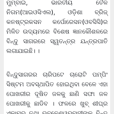
ମୁମ୍ବାଇ, ଭାରତୀୟ ତୈଳ
ନିଗମ(ଆଇଓସିଏଲ), ଓଡ଼ିଶା ବ୍ରିଜ୍
କନଷ୍ଟ୍ରକସନ କର୍ପୋରେସନ(ଓବସିସି)ର
ମିଳିତ ଉଦ୍ୟମରେ ବିଶେଷ ଜ୍ଞାନକୌଶଳରେ
ବିନ୍ଦୁ ସାଗରରେ ସ୍ୱତନ୍ତ୍ର ଯନ୍ତ୍ରପାତି
ଲଗାଯାଇଛି। ।
ବିନ୍ଦୁସାଗରର ଚାରିପଟେ ଚାରୋଟି ପମ୍ପିଂ
ସିଷ୍ଟମ ଅବସ୍ଥାପିତ ହୋଇଥିବା ବେଳେ ଏହା
ପୋଖରୀର ଦୂଷିତ ଜଳକୁ ଛାଣି ସଫା ଜଳ
ପୋଖରୀକୁ ଛାଡିବ । ଫଳରେ ଖୁବ୍ ଶୀଘ୍ର
ଏକାମ୍ର ତଥା ଭୁବନେଶ୍ୱରବାସୀଙ୍କ ବିନ୍ଦୁ