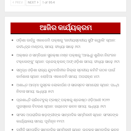
PREV
NEXT
1 of 954
ଆଜିର କାର୍ଯ୍ୟକ୍ରମ
ଓଡ଼ିଶା ଊର୍ଦ୍ଦୁ ଏକାଡେମି ପକ୍ଷରୁ ‘ଜାତୀୟସ୍ତରୀୟ ସୁଫି କୱାଲି’ ସ୍ଥାନ:
ରବୀନ୍ଦ୍ର ମଣ୍ଡପ, ସମୟ: ସଂଧ୍ୟା ସାଢ଼େ ୬ଟା
ଅକ୍ଷର ଓ ସମ୍ବିଧାନ ସୁରକ୍ଷା ମଞ୍ଚ ପକ୍ଷରୁ ‘ଆସନ୍ତୁ ଶୁଣିବା ନିରଂଜନ
ଟକ୍‌ଲେଙ୍କୁ’ ସ୍ଥାନ: ପ୍ରେସ୍‌ କ୍ଲବ୍‌ ଅଫ୍‌ ଓଡ଼ିଶା ସମୟ: ସଂଧ୍ୟା ସାଢ଼େ ୬ଟା
ସମୃଦ୍ଧ ଓଡ଼ିଶା ରାଜ୍ୟ ଯୁବବାହିନୀର ଜିଲ୍ଲା ସ୍ତରୀୟ କମିଟି ଗଠନ ପାଇଁ
କର୍ମଶାଳା ସ୍ଥାନ: ଲୋହିଆ ଏକାଡେମି ସମୟ: ଅପରାହ୍‌ଣ ୪ଟା
ଅଶାନ୍ତ ଆତ୍ମା ପୁସ୍ତକ ଲୋକାର୍ପଣ ଓ ସାରସ୍ବତ ସମାରୋହ ସ୍ଥାନ: ପାନ୍ଥ
ନିବାସ ସମୟ: ସନ୍ଧ୍ୟା ୫ଟା
ପ୍ରଶାନ୍ତି ଚାରିଟେବୁଲ୍‌ ଟ୍ରଷ୍ଟ୍‌ ପକ୍ଷରୁ ଶ୍ରେଷ୍ଠ ଓଡ଼ିଆଣୀ ୨୦୨୨
ପୁରସ୍କାର ବିତରଣ ସ୍ଥାନ: ଜୟଦେବ ଭବନ ସମୟ: ସନ୍ଧ୍ୟା ୬ଟା
ସାଂସଦ ଅପରାଜିତା ଷଡ଼ଙ୍ଗୀଙ୍କ ସାମ୍ବାଦିକ ସମ୍ମିଳନୀ ସ୍ଥାନ: ସାଂସଦଙ୍କ
କାର୍ଯ୍ୟାଳୟ ସମୟ: ପୂର୍ବାହ୍ନ ୧୧ଟା
ଦୁର୍ନୀତି ସମ୍ପର୍କିତ ସାମ୍ବାଦିକ ସମ୍ମିଳନୀ ସ୍ଥାନ: ଉତ୍କଳ ସାମ୍ବାଦିକ ଭବନ