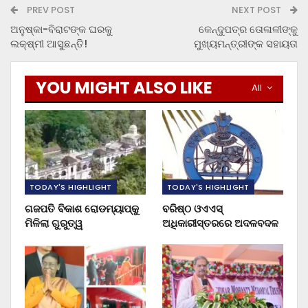
PREV POST
NEXT POST
ଅନୁଷ୍କା-ବିରାଟଙ୍କ ଘରକୁ
କେନ୍ଦୁପତ୍ର ତୋଳାଳୀଙ୍କୁ
ଲକ୍ଷ୍ମୀ ଆସୁଛନ୍ତି!
ମୁଖ୍ୟମନ୍ତ୍ରୀଙ୍କ ସହାୟତା
YOU MIGHT ALSO LIKE
All
TODAY'S HIGHLIGHT
TODAY'S HIGHLIGHT
ଗଜପତି ବିକାଶ ରୋଡମ୍ୟାପ୍‌କୁ
ବରିଷ୍ଠ ଓଏଏସ୍‌
ମିଳିଲା ଗୁରୁତ୍ୱ
ଅଧିକାରୀସ୍ତରରେ ଅଦଳବଦଳ