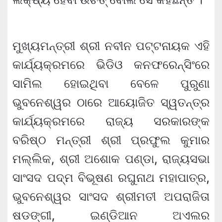
ମୁଖ୍ୟମନ୍ତ୍ରୀ ଶ୍ରୀ ନବୀନ ପଟ୍ଟନାୟକ ଏହି
କାର୍ଯ୍ୟକ୍ରମରେ ଭିଡିଓ କନଫରେନ୍ସିଂରେ
ସାମିଲ ହୋଇଥିବା ବେଳେ ପୁରୁଣା
ଭୁବନେଶ୍ୱର ଠାରେ ଆୟୋଜିତ ସ୍ୱତନ୍ତ୍ର
କାର୍ଯ୍ୟକ୍ରମରେ ରାଜ୍ୟ ସରକାରଙ୍କ
ବରିଷ୍ଠ ମନ୍ତ୍ରୀ ଶ୍ରୀ ପ୍ରଫୁଲ କୁମାର
ମଲ୍ଲିକ, ଶ୍ରୀ ଅଶୋକ ପଣ୍ଡା, ରାଜ୍ୟସଭା
ସାଂସଦ ପଦ୍ମ ବିଭୂଷଣ ରଘୁନାଥ ମହାପାତ୍ର,
ଭୁବନେଶ୍ୱର ସାଂସଦ ଶ୍ରୀମତୀ ଅପରାଜିତା
ଷଡଙ୍ଗୀ, ଇଣ୍ଡିଆନ ଅଏଲର