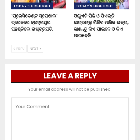
TODAY'S HIGHLIGHT
TODAY'S HIGHLIGHT
‘ପ୍ରେସିଡେଣ୍ଟ ସ୍ପେଶାଲ’
ଓୟୁଏଟି ପିଜି ଓ ପିଏଚ୍‌ଡି
ଟ୍ରେନରେ ବ୍ରହ୍ମପୁର
ଛାତ୍ରଙ୍କୁ ମିଳିବ ମାସିକ ଭତ୍ତା,
ପହଞ୍ଚିଲେ ରାଷ୍ଟ୍ରପତି,
ଜାଣନ୍ତୁ କିଏ ପାଇବେ ଓ କିଏ
ପାଇବେନି
PREV
NEXT
LEAVE A REPLY
Your email address will not be published.