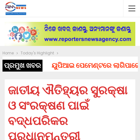
Home
Today's Highlight
ପ୍ରମୁଖ ଖବର
ୟୁପିଆଇ ପେମେଣ୍ଟରେ ଲାଗିପାରେ ଚାର୍ଜ
ଜାତୀୟ ଐତିହ୍ୟର ସୁରକ୍ଷା
ଓ ସଂରକ୍ଷଣ ପାଇଁ
ବଦ୍ଧପରିକର
ପ୍ରଧାନମନ୍ତ୍ରୀ