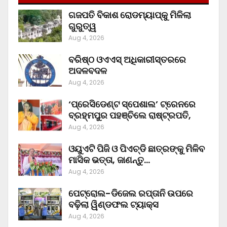
ଗଜପତି ବିକାଶ ରୋଡମ୍ୟାପ୍‌କୁ ମିଳିଲା
ଗୁରୁତ୍ୱ
Aug 4, 2026
ବରିଷ୍ଠ ଓଏଏସ୍‌ ଅଧିକାରୀସ୍ତରରେ
ଅଦଳବଦଳ
Aug 4, 2026
‘ପ୍ରେସିଡେଣ୍ଟ ସ୍ପେଶାଲ’ ଟ୍ରେନରେ
ବ୍ରହ୍ମପୁର ପହଞ୍ଚିଲେ ରାଷ୍ଟ୍ରପତି,
Aug 4, 2026
ଓୟୁଏଟି ପିଜି ଓ ପିଏଚ୍‌ଡି ଛାତ୍ରଙ୍କୁ ମିଳିବ
ମାସିକ ଭତ୍ତା, ଜାଣନ୍ତୁ…
Aug 4, 2026
ପେଟ୍ରୋଲ-ଡିଜେଲ ରପ୍ତାନି ଉପରେ
ବଢ଼ିଲା ୱିଣ୍ଡଫଲ ଟ୍ୟାକ୍ସ
Aug 4, 2026