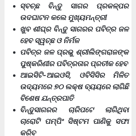
ସ୍ବଚ୍ଛ ବିନ୍ଦୁ ସାଗର ପ୍ରକଳ୍ପର
ଉଦଘାଟନ କଲେ ମୁଖ୍ୟମନ୍ତ୍ରୀ
ଖୁବ ଶୀଘ୍ର ବିନ୍ଦୁ ସାଗରର ପବିତ୍ର ଜଳ
ହେବ ସ୍ୱଚ୍ଛ ଓ ନିର୍ମଳ
ପବିତ୍ର ଜଳ ପ୍ରଭୁ ଶ୍ରୀଲିଙ୍ଗରାଜଙ୍କ
ପୁଷ୍କରିଣୀର ପବିତ୍ରତାର ପ୍ରତୀକ ହେବ
ଆଇସିଟି-ଆଇଓସି, ଓବିସିସିର ମିଳିତ
ଉଦ୍ୟମରେ ୭୦ ଲକ୍ଷ ବ୍ୟୟରେ ଲାଗିଛି
ବିଶେଷ ଯନ୍ତ୍ରପାତି
ବିନ୍ଦୁସାଗରର ଚାରିପଟେ ଲାଗିଥିବା
ଚାରୋଟି ପମ୍ପିଂ ସିଷ୍ଟମ ପାଣିକୁ ସଫା
କରିବ