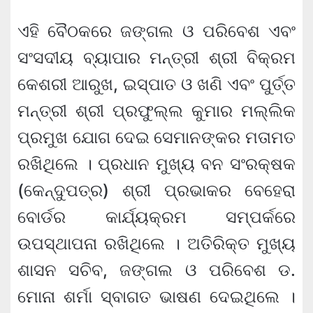
ଏହି ବୈଠକରେ ଜଙ୍ଗଲ ଓ ପରିବେଶ ଏବଂ
ସଂସଦୀୟ ବ୍ୟାପାର ମନ୍ତ୍ରୀ ଶ୍ରୀ ବିକ୍ରମ
କେଶରୀ ଆରୁଖ, ଇସ୍ପାତ ଓ ଖଣି ଏବଂ ପୁର୍ତ୍ତ
ମନ୍ତ୍ରୀ ଶ୍ରୀ ପ୍ରଫୁଲ୍ଲ କୁମାର ମଲ୍ଲିକ
ପ୍ରମୁଖ ଯୋଗ ଦେଇ ସେମାନଙ୍କର ମତାମତ
ରଖିଥିଲେ । ପ୍ରଧାନ ମୁଖ୍ୟ ବନ ସଂରକ୍ଷକ
(କେନ୍ଦୁପତ୍ର) ଶ୍ରୀ ପ୍ରଭାକର ବେହେରା
ବୋର୍ଡର କାର୍ଯ୍ୟକ୍ରମ ସମ୍ପର୍କରେ
ଉପସ୍ଥାପନା ରଖିଥିଲେ । ଅତିରିକ୍ତ ମୁଖ୍ୟ
ଶାସନ ସଚିବ, ଜଙ୍ଗଲ ଓ ପରିବେଶ ଡ.
ମୋନା ଶର୍ମା ସ୍ବାଗତ ଭାଷଣ ଦେଇଥିଲେ ।