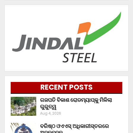
RECENT POSTS
ଗଜପତି ବିକାଶ ରୋଡମ୍ୟାପ୍‌କୁ ମିଳିଲା
ଗୁରୁତ୍ୱ
Aug 4, 2026
ବରିଷ୍ଠ ଓଏଏସ୍‌ ଅଧିକାରୀସ୍ତରରେ
ଅଦଳବଦଳ