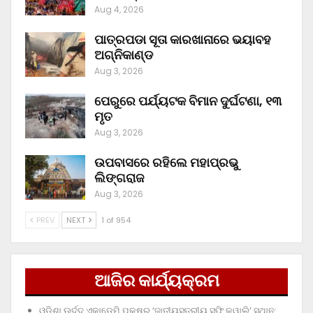
Aug 4, 2026
ପାତ୍ରପଡା ସୂତା କାରଖାନାରେ ଭୟାବହ
ଅଗ୍ନିକାଣ୍ଡ
Aug 3, 2026
ପେରୁରେ ପର୍ଯ୍ୟଟକ ବିମାନ ଦୁର୍ଘଟଣା, ୧୩
ମୃତ
Aug 3, 2026
ଉପବାସରେ ରହିଲେ ମହାପ୍ରଭୁ
ଲିଙ୍ଗରାଜ
Aug 3, 2026
PREV
NEXT
1 of 954
ଆଜିର କାର୍ଯ୍ୟକ୍ରମ
ଓଡ଼ିଶା ଊର୍ଦ୍ଦୁ ଏକାଡେମି ପକ୍ଷରୁ ‘ଜାତୀୟସ୍ତରୀୟ ସୁଫି କୱାଲି’ ସ୍ଥାନ: