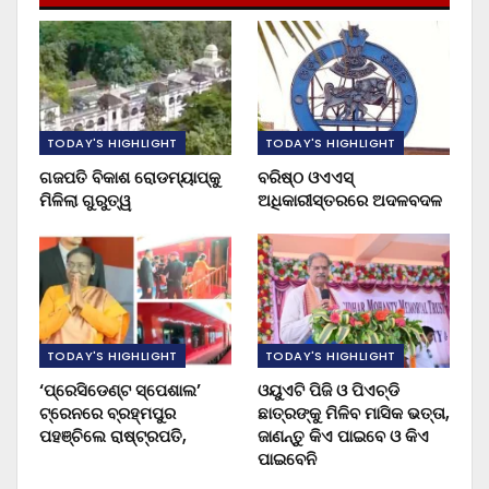
TODAY'S HIGHLIGHT
TODAY'S HIGHLIGHT
ଗଜପତି ବିକାଶ ରୋଡମ୍ୟାପ୍‌କୁ
ବରିଷ୍ଠ ଓଏଏସ୍‌
ମିଳିଲା ଗୁରୁତ୍ୱ
ଅଧିକାରୀସ୍ତରରେ ଅଦଳବଦଳ
TODAY'S HIGHLIGHT
TODAY'S HIGHLIGHT
‘ପ୍ରେସିଡେଣ୍ଟ ସ୍ପେଶାଲ’
ଓୟୁଏଟି ପିଜି ଓ ପିଏଚ୍‌ଡି
ଟ୍ରେନରେ ବ୍ରହ୍ମପୁର
ଛାତ୍ରଙ୍କୁ ମିଳିବ ମାସିକ ଭତ୍ତା,
ପହଞ୍ଚିଲେ ରାଷ୍ଟ୍ରପତି,
ଜାଣନ୍ତୁ କିଏ ପାଇବେ ଓ କିଏ
ପାଇବେନି