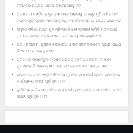
ରବୀନ୍ଦ୍ର ମଣ୍ଡପ, ସମୟ: ସଂଧ୍ୟା ସାଢ଼େ ୬ଟା
ଅକ୍ଷର ଓ ସମ୍ବିଧାନ ସୁରକ୍ଷା ମଞ୍ଚ ପକ୍ଷରୁ ‘ଆସନ୍ତୁ ଶୁଣିବା ନିରଂଜନ
ଟକ୍‌ଲେଙ୍କୁ’ ସ୍ଥାନ: ପ୍ରେସ୍‌ କ୍ଲବ୍‌ ଅଫ୍‌ ଓଡ଼ିଶା ସମୟ: ସଂଧ୍ୟା ସାଢ଼େ ୬ଟା
ସମୃଦ୍ଧ ଓଡ଼ିଶା ରାଜ୍ୟ ଯୁବବାହିନୀର ଜିଲ୍ଲା ସ୍ତରୀୟ କମିଟି ଗଠନ ପାଇଁ
କର୍ମଶାଳା ସ୍ଥାନ: ଲୋହିଆ ଏକାଡେମି ସମୟ: ଅପରାହ୍‌ଣ ୪ଟା
ଅଶାନ୍ତ ଆତ୍ମା ପୁସ୍ତକ ଲୋକାର୍ପଣ ଓ ସାରସ୍ବତ ସମାରୋହ ସ୍ଥାନ: ପାନ୍ଥ
ନିବାସ ସମୟ: ସନ୍ଧ୍ୟା ୫ଟା
ପ୍ରଶାନ୍ତି ଚାରିଟେବୁଲ୍‌ ଟ୍ରଷ୍ଟ୍‌ ପକ୍ଷରୁ ଶ୍ରେଷ୍ଠ ଓଡ଼ିଆଣୀ ୨୦୨୨
ପୁରସ୍କାର ବିତରଣ ସ୍ଥାନ: ଜୟଦେବ ଭବନ ସମୟ: ସନ୍ଧ୍ୟା ୬ଟା
ସାଂସଦ ଅପରାଜିତା ଷଡ଼ଙ୍ଗୀଙ୍କ ସାମ୍ବାଦିକ ସମ୍ମିଳନୀ ସ୍ଥାନ: ସାଂସଦଙ୍କ
କାର୍ଯ୍ୟାଳୟ ସମୟ: ପୂର୍ବାହ୍ନ ୧୧ଟା
ଦୁର୍ନୀତି ସମ୍ପର୍କିତ ସାମ୍ବାଦିକ ସମ୍ମିଳନୀ ସ୍ଥାନ: ଉତ୍କଳ ସାମ୍ବାଦିକ ଭବନ
ସମୟ: ପୂର୍ବାହ୍ନ ୧୧ଟା