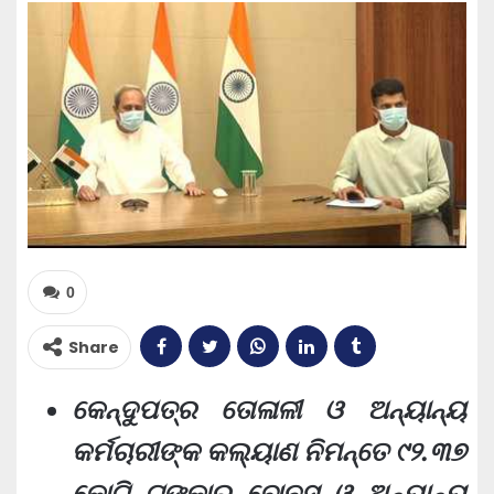
0
Share
କେ
ନ୍ଦୁପତ୍ର ତୋଳାଳୀ ଓ ଅନ୍ୟାନ୍ୟ
କର୍ମଚାରୀଙ୍କ କଲ୍ୟାଣ ନିମନ୍ତେ ୯୨.୩୭
କୋଟି ଟଙ୍କାର ବୋନସ୍‌ ଓ ଅନ୍ୟାନ୍ୟ