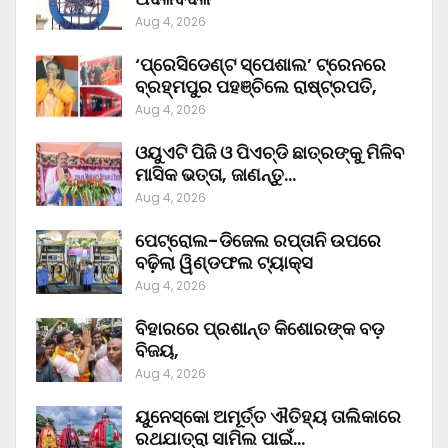
Aug 4, 2026
‘ପ୍ରେସିଡେଣ୍ଟ ସ୍ପେଶାଲ’ ଟ୍ରେନରେ
ବ୍ରହ୍ମପୁର ପହଞ୍ଚିଲେ ରାଷ୍ଟ୍ରପତି,
Aug 4, 2026
ଓୟୁଏଟି ପିଜି ଓ ପିଏଚ୍‌ଡି ଛାତ୍ରଙ୍କୁ ମିଳିବ
ମାସିକ ଭତ୍ତା, ଜାଣନ୍ତୁ…
Aug 4, 2026
ପେଟ୍ରୋଲ-ଡିଜେଲ ରପ୍ତାନି ଉପରେ
ବଢ଼ିଲା ୱିଣ୍ଡଫଲ ଟ୍ୟାକ୍ସ
Aug 4, 2026
ବିହାରରେ ପ୍ରଶାନ୍ତ କିଶୋରଙ୍କ ବଡ଼
ବିଜୟ,
Aug 4, 2026
ୟୁନେସ୍କୋ ଅମୂର୍ତ୍ତ ଐତିହ୍ୟ ତାଲିକାରେ
ରଥଯାତ୍ରା ସାମିଲ ପାଇଁ…