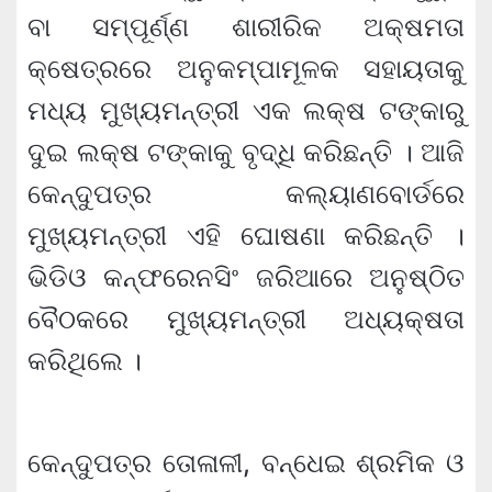
ବା ସମ୍ପୂର୍ଣ୍ଣ ଶାରୀରିକ ଅକ୍ଷମତା
କ୍ଷେତ୍ରରେ ଅନୁକମ୍ପାମୂଳକ ସହାୟତାକୁ
ମଧ୍ୟ ମୁଖ୍ୟମନ୍ତ୍ରୀ ଏକ ଲକ୍ଷ ଟଙ୍କାରୁ
ଦୁଇ ଲକ୍ଷ ଟଙ୍କାକୁ ବୃଦ୍ଧି କରିଛନ୍ତି । ଆଜି
କେନ୍ଦୁପତ୍ର କଲ୍ୟାଣବୋର୍ଡରେ
ମୁଖ୍ୟମନ୍ତ୍ରୀ ଏହି ଘୋଷଣା କରିଛନ୍ତି ।
ଭିଡିଓ କନ୍‌ଫରେନସିଂ ଜରିଆରେ ଅନୁଷ୍ଠିତ
ବୈଠକରେ ମୁଖ୍ୟମନ୍ତ୍ରୀ ଅଧ୍ୟକ୍ଷତା
କରିଥିଲେ ।
କେନ୍ଦୁପତ୍ର ତୋଳାଳୀ, ବନ୍ଧେଇ ଶ୍ରମିକ ଓ