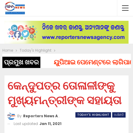
Home
Today's Highlight
ପ୍ରମୁଖ ଖବର
ୟୁପିଆଇ ପେମେଣ୍ଟରେ ଲାଗିପାରେ ଚା
କେନ୍ଦୁପତ୍ର ତୋଳାଳୀଙ୍କୁ
ମୁଖ୍ୟମନ୍ତ୍ରୀଙ୍କ ସହାୟତା
TODAY'S HIGHLIGHT
ଅର୍ଥନୀତି
By
Reporters News Agency
Last updated
Jan 11, 2021