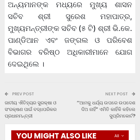
ଅନ୍ୟମାନଙ୍କ ମଧ୍ୟରେ ମୁଖ୍ୟ ଶାସନ
ସଚିବ ଶ୍ରୀ ସୁରେଶ ମହାପାତ୍ର,
ମୁଖ୍ୟମନ୍ତ୍ରୀଙ୍କ ସଚିବ (୫ ଟି) ଶ୍ରୀ ଭି.କେ.
ପାଣ୍ଡିଆନ ଏବଂ ଜଙ୍ଗଲ ଓ ପରିବେଶ
ବିଭାଗର ବରିଷ୍ଠ ଅଧିକାରୀମାନେ ଯୋଗ
ଦେଇଥିଲେ ।
PREV POST
NEXT POST
ଜାତୀୟ ଐତିହ୍ୟର ସୁରକ୍ଷା ଓ
‘‘ଆମକୁ ଧର୍ଯ୍ୟ ଉପରେ ଉପଦେଶ
ସଂରକ୍ଷଣ ପାଇଁ ବଦ୍ଧପରିକର
ଦିଅ ନାହିଁ” ଏମିତି କାହିଁକି କହିଲେ
ପ୍ରଧାନମନ୍ତ୍ରୀ
ସୁପ୍ରିମକୋର୍ଟ?
YOU MIGHT ALSO LIKE
All