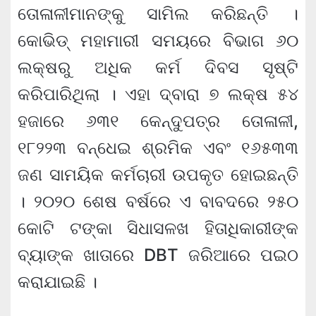
ତୋଳାଳୀମାନଙ୍କୁ ସାମିଲ କରିଛନ୍ତି ।
କୋଭିଡ୍‌ ମହାମାରୀ ସମୟରେ ବିଭାଗ ୬୦
ଲକ୍ଷରୁ ଅଧିକ କର୍ମ ଦିବସ ସୃଷ୍ଟି
କରିପାରିଥିଲା । ଏହା ଦ୍ବାରା ୭ ଲକ୍ଷ ୫୪
ହଜାରେ ୬୩୧ କେନ୍ଦୁପତ୍ର ତୋଳାଳୀ,
୧୮୨୨୩ ବନ୍ଧେଇ ଶ୍ରମିକ ଏବଂ ୧୬୫୩୩
ଜଣ ସାମୟିକ କର୍ମଚାରୀ ଉପକୃତ ହୋଇଛନ୍ତି
। ୨୦୨୦ ଶେଷ ବର୍ଷରେ ଏ ବାବଦରେ ୨୫୦
କୋଟି ଟଙ୍କା ସିଧାସଳଖ ହିତାଧିକାରୀଙ୍କ
ବ୍ୟାଙ୍କ ଖାତାରେ DBT ଜରିଆରେ ପଇଠ
କରାଯାଇଛି ।