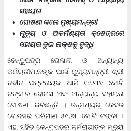
ସହାୟତା
ଘୋଷଣା କଲେ ମୁଖ୍ୟମନ୍ତ୍ରୀ
ମୃତ୍ୟୁ ଓ ଅକର୍ମଣ୍ୟତା କ୍ଷେତ୍ରରେ
ସହାୟତା ଦୁଇ ଲକ୍ଷକୁ ବୃଦ୍ଧି
କେନ୍ଦୁପତ୍ର ତୋଳାଳୀ ଓ ଅନ୍ୟାନ୍ୟ
କର୍ମଚାରୀମାନଙ୍କ ପାଇଁ ମୁଖ୍ୟମନ୍ତ୍ରୀ ଶ୍ରୀ
ନବୀନ ପଟ୍ଟନାୟକ ଆଜି ୯୨.୩୭ କୋଟି
ଟଙ୍କାର ବୋନସ ଏବଂ ଅନ୍ୟାନ୍ୟ ସହାୟତା
ଘୋଷଣା କରିଛନ୍ତି । ତନ୍ମଧ୍ୟରୁ କେବଳ
ବୋନସର ପରିମାଣ ୫୯.୭୮ କୋଟି ଟଙ୍କା ।
ଏହା ସହିତ କେନ୍ଦୁପତ୍ର କର୍ମଚାରୀଙ୍କ ମୃତ୍ୟୁ