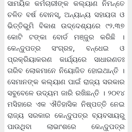
ସାମୟିକ କର୍ମଚାରୀଙ୍କ କଲ୍ୟାଣ ନିମନ୍ତେ
ଚଳିତ ବର୍ଷ ବୋନସ୍‌, ଅନ୍ୟାନ୍ୟ ସହାୟତା ଓ
ଭିତ୍ତିଭୁମି ବିକାଶ ଉଦ୍ଦେଶ୍ୟରେ ୯୨.୩୭
କୋଟି ଟଙ୍କା ବୋର୍ଡ ମଞ୍ଜୁର କରିଛି ।
କେନ୍ଦୁପତ୍ର ସଂଗ୍ରହ, ବନ୍ଧେଇ ଓ
ପ୍ରକ୍ରିୟାକରଣ କାର୍ଯ୍ୟରେ ସାଧାରଣତଃ
ଗରିବ ଲୋକମାନେ ନିୟୋଜିତ ହୋଇଥାନ୍ତି ।
ସେମାନଙ୍କ କଲ୍ୟାଣ ପାଇଁ ରାଜ୍ୟ ସରକାର
ସବୁବେଳେ ଉଦ୍ୟମ ଜାରି ରଖିଛନ୍ତି । ୨୦୧୪
ମସିହାରେ ଏକ ଐତିହାସିକ ନିଷ୍ପତ୍ତି ନେଇ
ରାଜ୍ୟ ସରକାର କେନ୍ଦୁପତ୍ର ବ୍ୟବସାୟରୁ
ପାଉଥିବା ଲାଭାଂଶରେ କେନ୍ଦୁପତ୍ର