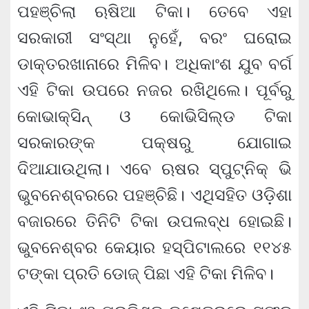
ପହଞ୍ଚିଲା ଋଷିଆ ଟିକା। ତେବେ ଏହା
ସରକାରୀ ସଂସ୍ଥା ନୁହେଁ, ବରଂ ଘରୋଇ
ଡାକ୍ତରଖାନାରେ ମିଳିବ। ଅଧିକାଂଶ ଯୁବ ବର୍ଗ
ଏହି ଟିକା ଉପରେ ନଜର ରଖିଥିଲେ। ପୂର୍ବରୁ
କୋଭାକ୍ସିନ୍ ଓ କୋଭିସିଲ୍‌ଡ ଟିକା
ସରକାରଙ୍କ ପକ୍ଷରୁ ଯୋଗାଇ
ଦିଆଯାଉଥିଲା। ଏବେ ଋଷର ସ୍ପୁଟ୍‌ନିକ୍ ଭି
ଭୁବନେଶ୍ବରରେ ପହଞ୍ଚିଛି। ଏଥିସହିତ ଓଡ଼ିଶା
ବଜାରରେ ତିନିଟି ଟିକା ଉପଲବ୍ଧ ହୋଇଛି।
ଭୁବନେଶ୍ବର କେୟାର ହସ୍ପିଟାଲରେ ୧୧୪୫
ଟଙ୍କା ପ୍ରତି ଡୋଜ୍ ପିଛା ଏହି ଟିକା ମିଳିବ।