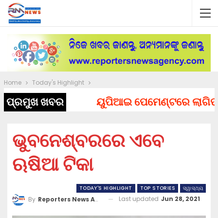
Home
Today's Highlight
ପ୍ରମୁଖ ଖବର
ୟୁପିଆଇ ପେମେଣ୍ଟରେ ଲାଗିପାରେ ଚ
ଭୁବନେଶ୍ବରରେ ଏବେ
ଋଷିଆ ଟିକା
TODAY'S HIGHLIGHT
TOP STORIES
ସ୍ୱାସ୍ଥ୍ୟ
Last updated
Jun 28, 2021
By
Reporters News Agency