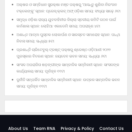
ଅକ୍ଷର ଓ ସମ୍ବିଧାନ ସୁରକ୍ଷା ମଞ୍ଚ ପକ୍ଷରୁ ‘ଆସନ୍ତୁ ଶୁଣିବା ନିରଂଜନ
ଟକ୍‌ଲେଙ୍କୁ’ ସ୍ଥାନ: ପ୍ରେସ୍‌ କ୍ଲବ୍‌ ଅଫ୍‌ ଓଡ଼ିଶା ସମୟ: ସଂଧ୍ୟା ସାଢ଼େ ୬ଟା
ସମୃଦ୍ଧ ଓଡ଼ିଶା ରାଜ୍ୟ ଯୁବବାହିନୀର ଜିଲ୍ଲା ସ୍ତରୀୟ କମିଟି ଗଠନ ପାଇଁ
କର୍ମଶାଳା ସ୍ଥାନ: ଲୋହିଆ ଏକାଡେମି ସମୟ: ଅପରାହ୍‌ଣ ୪ଟା
ଅଶାନ୍ତ ଆତ୍ମା ପୁସ୍ତକ ଲୋକାର୍ପଣ ଓ ସାରସ୍ବତ ସମାରୋହ ସ୍ଥାନ: ପାନ୍ଥ
ନିବାସ ସମୟ: ସନ୍ଧ୍ୟା ୫ଟା
ପ୍ରଶାନ୍ତି ଚାରିଟେବୁଲ୍‌ ଟ୍ରଷ୍ଟ୍‌ ପକ୍ଷରୁ ଶ୍ରେଷ୍ଠ ଓଡ଼ିଆଣୀ ୨୦୨୨
ପୁରସ୍କାର ବିତରଣ ସ୍ଥାନ: ଜୟଦେବ ଭବନ ସମୟ: ସନ୍ଧ୍ୟା ୬ଟା
ସାଂସଦ ଅପରାଜିତା ଷଡ଼ଙ୍ଗୀଙ୍କ ସାମ୍ବାଦିକ ସମ୍ମିଳନୀ ସ୍ଥାନ: ସାଂସଦଙ୍କ
କାର୍ଯ୍ୟାଳୟ ସମୟ: ପୂର୍ବାହ୍ନ ୧୧ଟା
ଦୁର୍ନୀତି ସମ୍ପର୍କିତ ସାମ୍ବାଦିକ ସମ୍ମିଳନୀ ସ୍ଥାନ: ଉତ୍କଳ ସାମ୍ବାଦିକ ଭବନ
ସମୟ: ପୂର୍ବାହ୍ନ ୧୧ଟା
About Us
Team RNA
Privacy & Policy
Contact Us