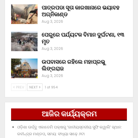
ପାତ୍ରପଡା ସୂତା କାରଖାନାରେ ଭୟାବହ
ଅଗ୍ନିକାଣ୍ଡ
Aug 3, 2026
ପେରୁରେ ପର୍ଯ୍ୟଟକ ବିମାନ ଦୁର୍ଘଟଣା, ୧୩
ମୃତ
Aug 3, 2026
ଉପବାସରେ ରହିଲେ ମହାପ୍ରଭୁ
ଲିଙ୍ଗରାଜ
Aug 3, 2026
PREV
NEXT
1 of 954
ଆଜିର କାର୍ଯ୍ୟକ୍ରମ
ଓଡ଼ିଶା ଊର୍ଦ୍ଦୁ ଏକାଡେମି ପକ୍ଷରୁ ‘ଜାତୀୟସ୍ତରୀୟ ସୁଫି କୱାଲି’ ସ୍ଥାନ:
ରବୀନ୍ଦ୍ର ମଣ୍ଡପ, ସମୟ: ସଂଧ୍ୟା ସାଢ଼େ ୬ଟା