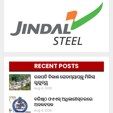
RECENT POSTS
ଗଜପତି ବିକାଶ ରୋଡମ୍ୟାପ୍‌କୁ ମିଳିଲା
ଗୁରୁତ୍ୱ
Aug 4, 2026
ବରିଷ୍ଠ ଓଏଏସ୍‌ ଅଧିକାରୀସ୍ତରରେ
ଅଦଳବଦଳ
Aug 4, 2026