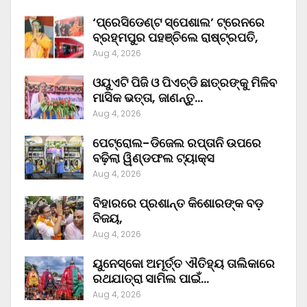
‘ପ୍ରେସିଡେଣ୍ଟ ସ୍ପେଶାଲ’ ଟ୍ରେନରେ
ବ୍ରହ୍ମପୁର ପହଞ୍ଚିଲେ ରାଷ୍ଟ୍ରପତି,
Aug 4, 2026
ଓୟୁଏଟି ପିଜି ଓ ପିଏଚ୍‌ଡି ଛାତ୍ରଙ୍କୁ ମିଳିବ
ମାସିକ ଭତ୍ତା, ଜାଣନ୍ତୁ…
Aug 4, 2026
ପେଟ୍ରୋଲ-ଡିଜେଲ ରପ୍ତାନି ଉପରେ
ବଢ଼ିଲା ୱିଣ୍ଡଫଲ ଟ୍ୟାକ୍ସ
Aug 4, 2026
ବିହାରରେ ପ୍ରଶାନ୍ତ କିଶୋରଙ୍କ ବଡ଼
ବିଜୟ,
Aug 4, 2026
ୟୁନେସ୍କୋ ଅମୂର୍ତ୍ତ ଐତିହ୍ୟ ତାଲିକାରେ
ରଥଯାତ୍ରା ସାମିଲ ପାଇଁ…
Aug 4, 2026