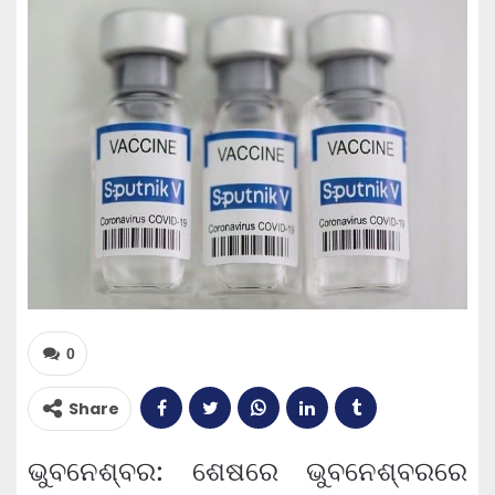
0
Share
ଭୁବନେଶ୍ବର: ଶେଷରେ ଭୁବନେଶ୍ବରରେ