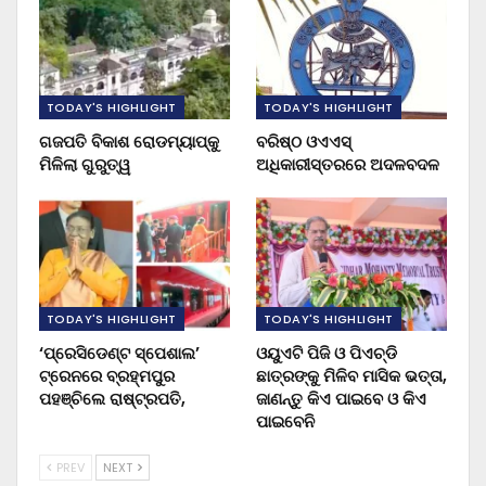
TODAY'S HIGHLIGHT
TODAY'S HIGHLIGHT
ଗଜପତି ବିକାଶ ରୋଡମ୍ୟାପ୍‌କୁ
ବରିଷ୍ଠ ଓଏଏସ୍‌
ମିଳିଲା ଗୁରୁତ୍ୱ
ଅଧିକାରୀସ୍ତରରେ ଅଦଳବଦଳ
TODAY'S HIGHLIGHT
TODAY'S HIGHLIGHT
‘ପ୍ରେସିଡେଣ୍ଟ ସ୍ପେଶାଲ’
ଓୟୁଏଟି ପିଜି ଓ ପିଏଚ୍‌ଡି
ଟ୍ରେନରେ ବ୍ରହ୍ମପୁର
ଛାତ୍ରଙ୍କୁ ମିଳିବ ମାସିକ ଭତ୍ତା,
ପହଞ୍ଚିଲେ ରାଷ୍ଟ୍ରପତି,
ଜାଣନ୍ତୁ କିଏ ପାଇବେ ଓ କିଏ
ପାଇବେନି
PREV
NEXT