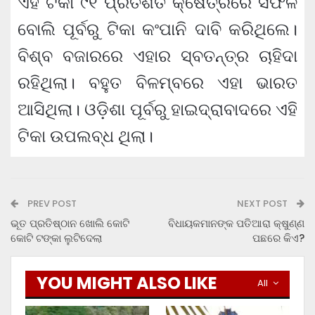
ଏହି ଟିକା ୯୧ ପ୍ରତିଶତ କ୍ଷେତ୍ରରେ ସଫଳ
ବୋଲି ପୂର୍ବରୁ ଟିକା କଂପାନି ଦାବି କରିଥିଲେ।
ବିଶ୍ବ ବଜାରରେ ଏହାର ସ୍ବତନ୍ତ୍ର ଚାହିଦା
ରହିଥିଲା। ବହୁତ ବିଳମ୍ବରେ ଏହା ଭାରତ
ଆସିଥିଲା। ଓଡ଼ିଶା ପୂର୍ବରୁ ହାଇଦ୍ରାବାଦରେ ଏହି
ଟିକା ଉପଲବ୍ଧ ଥିଲା।
PREV POST
NEXT POST
ଭୂତ ପ୍ରତିଷ୍ଠାନ ଖୋଲି କୋଟି
ବିଧାୟକମାନଙ୍କ ପତିଆରା କ୍ଷୁଣ୍ଣ
କୋଟି ଟଙ୍କା ଲୁଟିଦେଲା
ପଛରେ କିଏ?
YOU MIGHT ALSO LIKE
All