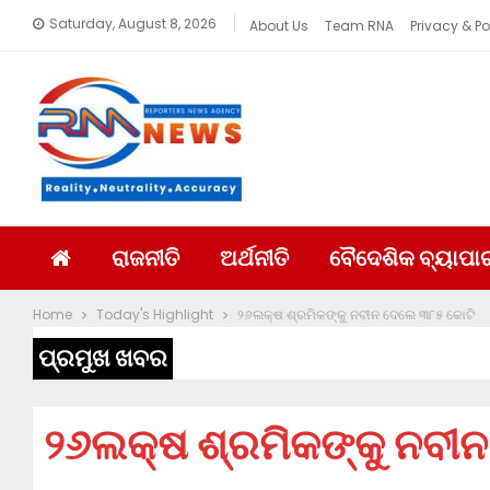
Saturday, August 8, 2026
About Us
Team RNA
Privacy & Po
ରାଜନୀତି
ଅର୍ଥନୀତି
ବୈଦେଶିକ ବ୍ୟାପା
Home
Today's Highlight
୨୬ଲକ୍ଷ ଶ୍ରମିକଙ୍କୁ ନବୀନ ଦେଲେ ୩୮୫ କୋଟି
ପ୍ରମୁଖ ଖବର
୨୬ଲକ୍ଷ ଶ୍ରମିକଙ୍କୁ ନବୀ