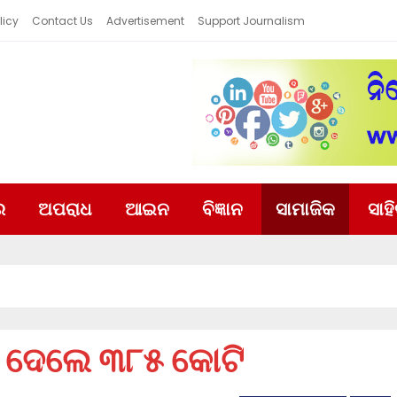
licy
Contact Us
Advertisement
Support Journalism
ର
ଅପରାଧ
ଆଇନ
ବିଜ୍ଞାନ
ସାମାଜିକ
ସାହ
ନ ଦେଲେ ୩୮୫ କୋଟି