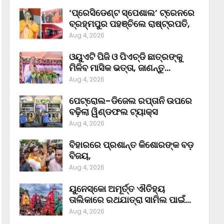
‘ପ୍ରେସିଡେଣ୍ଟ ସ୍ପେଶାଲ’ ଟ୍ରେନରେ
ବ୍ରହ୍ମପୁର ପହଞ୍ଚିଲେ ରାଷ୍ଟ୍ରପତି,
Aug 4, 2026
ଓୟୁଏଟି ପିଜି ଓ ପିଏଚ୍‌ଡି ଛାତ୍ରଙ୍କୁ
ମିଳିବ ମାସିକ ଭତ୍ତା, ଜାଣନ୍ତୁ…
Aug 4, 2026
ପେଟ୍ରୋଲ-ଡିଜେଲ ରପ୍ତାନି ଉପରେ
ବଢ଼ିଲା ୱିଣ୍ଡଫଲ ଟ୍ୟାକ୍ସ
Aug 4, 2026
ବିହାରରେ ପ୍ରଶାନ୍ତ କିଶୋରଙ୍କ ବଡ଼
ବିଜୟ,
Aug 4, 2026
ୟୁନେସ୍କୋ ଅମୂର୍ତ୍ତ ଐତିହ୍ୟ
ତାଲିକାରେ ରଥଯାତ୍ରା ସାମିଲ ପାଇଁ…
Aug 4, 2026