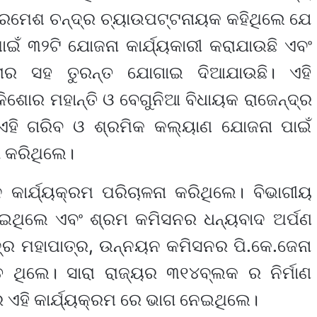
ଷ ରମେଶ ଚନ୍ଦ୍ର ଚ୍ୟାଉପଟ୍ଟନାୟକ କହିଥିଲେ ଯେ
ାଇଁ ୩୨ଟି ଯୋଜନା କାର୍ଯ୍ୟକାରୀ କରାଯାଉଛି ଏବଂ
ତାର ସହ ତୁରନ୍ତ ଯୋଗାଇ ଦିଆଯାଉଛି। ଏହି
ଶୋର ମହାନ୍ତି ଓ ବେଗୁନିଆ ବିଧାୟକ ରାଜେନ୍ଦ୍ର
ଏହି ଗରିବ ଓ ଶ୍ରମିକ କଲ୍ୟାଣ ଯୋଜନା ପାଇଁ
ା କରିଥିଲେ।
ନ କାର୍ଯ୍ୟକ୍ରମ ପରିଚାଳନା କରିଥିଲେ। ବିଭାଗୀୟ
ଦେଇଥିଲେ ଏବଂ ଶ୍ରମ କମିସନର ଧନ୍ୟବାଦ ଅର୍ପଣ
ଦ୍ର ମହାପାତ୍ର, ଉନ୍ନୟନ କମିସନର ପି.କେ.ଜେନା
 ଥିଲେ। ସାରା ରାଜ୍ୟର ୩୧୪ବ୍ଲକ ର ନିର୍ମାଣ
 ଏହି କାର୍ଯ୍ୟକ୍ରମ ରେ ଭାଗ ନେଇଥିଲେ।