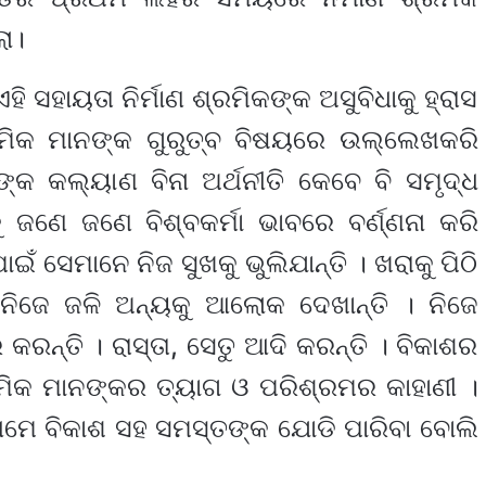
ା।
 ସହାୟତା ନିର୍ମାଣ ଶ୍ରମିକଙ୍କ ଅସୁବିଧାକୁ ହ୍ରାସ
ରମିକ ମାନଙ୍କ ଗୁରୁତ୍ବ ବିଷୟରେ ଉଲ୍ଲେଖକରି
୍କ କଲ୍ୟାଣ ବିନା ଅର୍ଥନୀତି କେବେ ବି ସମୃଦ୍ଧ
କୁ ଜଣେ ଜଣେ ବିଶ୍ବକର୍ମା ଭାବରେ ବର୍ଣ୍ଣନା କରି
ଇଁ ସେମାନେ ନିଜ ସୁଖକୁ ଭୁଲିଯାନ୍ତି । ଖରାକୁ ପିଠି
ିଜେ ଜଳି ଅନ୍ୟକୁ ଆଲୋକ ଦେଖାନ୍ତି । ନିଜେ
ରନ୍ତି । ରାସ୍ତା, ସେତୁ ଆଦି କରନ୍ତି । ବିକାଶର
୍ରମିକ ମାନଙ୍କର ତ୍ୟାଗ ଓ ପରିଶ୍ରମର କାହାଣୀ ।
 ଆମେ ବିକାଶ ସହ ସମସ୍ତଙ୍କ ଯୋଡି ପାରିବା ବୋଲି