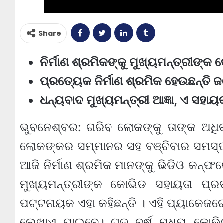
Share
ନିର୍ମାଣ ଶ୍ରମିକଙ୍କୁ ମୁଖ୍ୟମନ୍ତ୍ରୀଙ୍କ
ପ୍ରତ୍ୟେକ ନିର୍ମାଣ ଶ୍ରମିକ ହେଉଛନ୍ତି ଜ
ଧନ୍ୟବାଦ ମୁଖ୍ୟମନ୍ତ୍ରୀ ଆଜ୍ଞା, ଏ ସହାୟକ
ଭୁବନେଶ୍ବର: ଗରିବ ଲୋକଙ୍କୁ ତାଙ୍କ ଅଧିକାର
ଲୋକଙ୍କର ସମ୍ମାନର ସହ ବଞ୍ଚିବାର ସମସ୍ତ ଅ
ଆଜି ନିର୍ମାଣ ଶ୍ରମିକ ମାନଙ୍କୁ ଭିଡିଓ କନ୍‌
ମୁଖ୍ୟମନ୍ତ୍ରୀଙ୍କ କୋଭିଡ ସହାୟତା ପ୍
ପଟ୍ଟନାୟକ ଏହା କହିଛନ୍ତି । ଏହି ପ୍ୟାକେଜରେ
ଲେଖାଏ ପାଇବେ। ଗତ ବର୍ଷ ମଧ୍ୟ କୋଭି