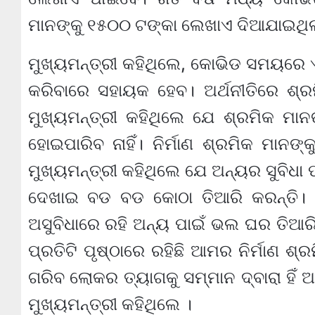
ମାନଙ୍କୁ ୧୫୦୦ ଟଙ୍କା ଲେଖାଏ ଦିଆଯାଇଥିଲ
ମୁଖ୍ୟମନ୍ତ୍ରୀ କହିଥିଲେ, କୋଭିଡ ସମୟରେ ଏହି
କରିବାରେ ସହାୟକ ହେବ। ଅର୍ଥନୀତିରେ ଶ୍
ମୁଖ୍ୟମନ୍ତ୍ରୀ କହିଥିଲେ ଯେ ଶ୍ରମିକ ମାନଙ
ହୋଇପାରିବ ନାହିଁ। ନିର୍ମାଣ ଶ୍ରମିକ ମାନଙ୍
ମୁଖ୍ୟମନ୍ତ୍ରୀ କହିଥିଲେ ଯେ ଅନ୍ୟର ସୁବିଧା ପା
ଦେଖାଇ ବଡ ବଡ କୋଠା ତିଆରି କରନ୍ତି। ନ
ଅସୁବିଧାରେ ରହି ଅନ୍ୟ ପାଇଁ ଭଲ ଘର ତିଆରି କ
ପ୍ରତିଟି ପୃଷ୍ଠାରେ ରହିଛି ଆମର ନିର୍ମାଣ ଶ
ଗରିବ ଲୋକର ତ୍ୟାଗକୁ ସମ୍ମାନ ଦ୍ବାରା ହିଁ
ମୁଖ୍ୟମନ୍ତ୍ରୀ କହିଥିଲେ ।