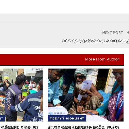
NEXT POST
ମା’ ଉତ୍ତରାୟଣୀଙ୍କ ମନ୍ତ୍ର ପାଠ କରନ୍ତ
More From Author
HT
TODAY'S HIGHLIGHT
ଗୁଳିକାଣ୍ଡ: ୭ ମୃତ, ୨୦
୫୮.୩୬ ଲକ୍ଷ ଭୋଟରଙ୍କୁ ନୋଟିସ୍‌, ୧୨,୫୭୨