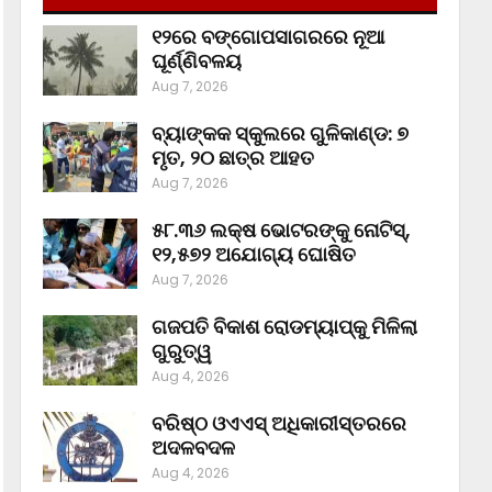
୧୨ରେ ବଙ୍ଗୋପସାଗରରେ ନୂଆ
ଘୂର୍ଣ୍ଣିବଳୟ
Aug 7, 2026
ବ୍ୟାଙ୍କକ ସ୍କୁଲରେ ଗୁଳିକାଣ୍ଡ: ୭
ମୃତ, ୨୦ ଛାତ୍ର ଆହତ
Aug 7, 2026
୫୮.୩୬ ଲକ୍ଷ ଭୋଟରଙ୍କୁ ନୋଟିସ୍‌,
୧୨,୫୭୨ ଅଯୋଗ୍ୟ ଘୋଷିତ
Aug 7, 2026
ଗଜପତି ବିକାଶ ରୋଡମ୍ୟାପ୍‌କୁ ମିଳିଲା
ଗୁରୁତ୍ୱ
Aug 4, 2026
ବରିଷ୍ଠ ଓଏଏସ୍‌ ଅଧିକାରୀସ୍ତରରେ
ଅଦଳବଦଳ
Aug 4, 2026