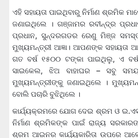
ଏହି ସହାୟତା ପାଇଥିବାରୁ ନିର୍ମାଣ ଶ୍ରମିକ ମା
ଜଣାଇଥିଲେ । ଗଞ୍ଜାମର ରବୀନ୍ଦ୍ର ପ୍
ପ୍ରଧାନ, ସୁନ୍ଦରଗଡର ରେଣୁ ମିଞ୍ଜ ସମସ୍
ମୁଖ୍ୟମନ୍ତ୍ରୀ ଆଜ୍ଞା। ଆପଣଙ୍କ ସହାୟତା 
ଗତ ବର୍ଷ ୧୫୦୦ ଟଙ୍କା ପାଇଥିଲୁ, ଏ ବର୍
ସାଇକେଲ, ଝିଅ ବାହାଘର – ସବୁ ସମୟ
ମୁଖ୍ୟମନ୍ତ୍ରୀଙ୍କୁ ଜଣାଇଥିଲେ । ମୁଖ୍ୟମ
ବୋଲି ପଚାରି ବୁଝିଥିଲେ ।
କାର୍ଯ୍ୟକ୍ରମରେ ଯୋଗ ଦେଇ ଶ୍ରମ ଓ ଇ.ଏସ୍‌.
ନିର୍ମାଣ ଶ୍ରମିକଙ୍କ ପାଇଁ ରାଜ୍ୟ ସରକାର
ଶ୍ରମ ଆଇନର କାର୍ଯ୍ୟକାରିତା ଉପରେ ଆଲୋ