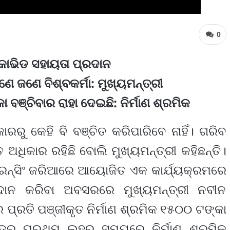
0
 କୋଭିଡ ସହାୟତା ପ୍ରଦାନ
ଣେ ଜଣେ ବିଶ୍ବକର୍ମା: ମୁଖ୍ୟମନ୍ତ୍ରୀ
ା ବଞ୍ଚିବାର ରାହା ଦେଇଛି: ନିର୍ମାଣ ଶ୍ରମିକ
ରୁ କେହି ବି ବଞ୍ଚିତ କରିପାରିବେ ନାହିଁ। ଗରିବ
ଧିକାର ରହିଛି ବୋଲି ମୁଖ୍ୟମନ୍ତ୍ରୀ କହିଛନ୍ତି।
ଫରେନ୍‌ସିଂ ଜରିଆରେ ଆୟୋଜିତ ଏକ କାର୍ଯ୍ୟକ୍ରମରେ
ରଦାନ କରିବା ଅବସରରେ ମୁଖ୍ୟମନ୍ତ୍ରୀ ନବୀନ
 ପ୍ରତି ପଞ୍ଜୀକୃତ ନିର୍ମାଣ ଶ୍ରମିକ ୧୫୦୦ ଟଙ୍କା
ଡର ପ୍ରଥମ ଲହର ସମୟରେ ନିର୍ମାଣ ଶ୍ରମିକ