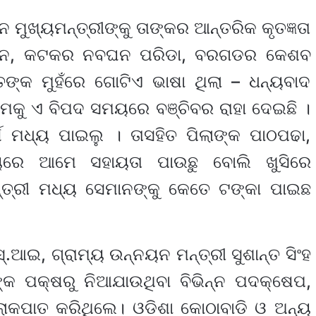
ନେ ମୁଖ୍ୟମନ୍ତ୍ରୀଙ୍କୁ ତାଙ୍କର ଆନ୍ତରିକ କୃତଜ୍ଞତା
ରଧାନ, କଟକର ନବଘନ ପରିଡା, ବରଗଡର କେଶବ
ତଙ୍କ ମୁହଁରେ ଗୋଟିଏ ଭାଷା ଥିଲା – ଧନ୍ୟବାଦ
ଆମକୁ ଏ ବିପଦ ସମୟରେ ବଞ୍ଚିବର ରାହା ଦେଇଛି ।
ଷ ମଧ୍ୟ ପାଇଲୁ । ତାସହିତ ପିଲାଙ୍କ ପାଠପଢା,
ରେ ଆମେ ସହାୟତା ପାଉଛୁ ବୋଲି ଖୁସିରେ
ନ୍ତ୍ରୀ ମଧ୍ୟ ସେମାନଙ୍କୁ କେତେ ଟଙ୍କା ପାଇଛ
ଆଇ, ଗ୍ରାମ୍ୟ ଉନ୍ନୟନ ମନ୍ତ୍ରୀ ସୁଶାନ୍ତ ସିଂହ
ଙ୍କ ପକ୍ଷରୁ ନିଆଯାଉଥିବା ବିଭିନ୍ନ ପଦକ୍ଷେପ,
କପାତ କରିଥିଲେ। ଓଡିଶା କୋଠାବାଡି ଓ ଅନ୍ୟ