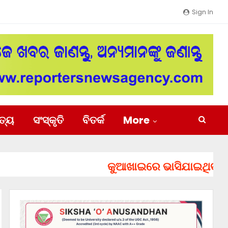
Sign In
ିତ୍ୟ
ସଂସ୍କୃତି
ବିତର୍କ
More
କୁଆଖାଇରେ ଭାସିଯାଇଥିବା ୨ ଯୁବ