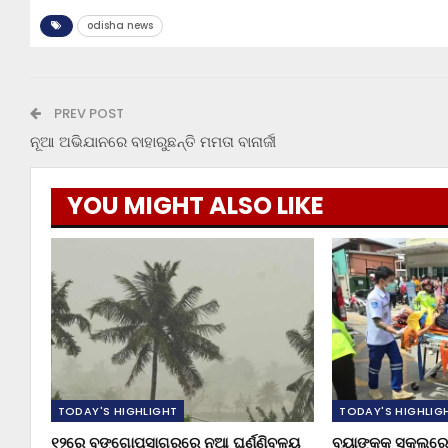
odisha news
PREV POST
ନୂଆ ଅଭିଯାନରେ ବାହାରୁଛନ୍ତି ମମତା ବାନାର୍ଜୀ
YOU MIGHT ALSO LIKE
TODAY'S HIGHLIGHT
TODAY'S HIGHLIG
୧୨ରେ ବଙ୍ଗୋପସାଗରରେ ନୂଆ ଘୂର୍ଣ୍ଣିବଳୟ
ବ୍ୟାଙ୍କକ ସ୍କୁଲରେ 