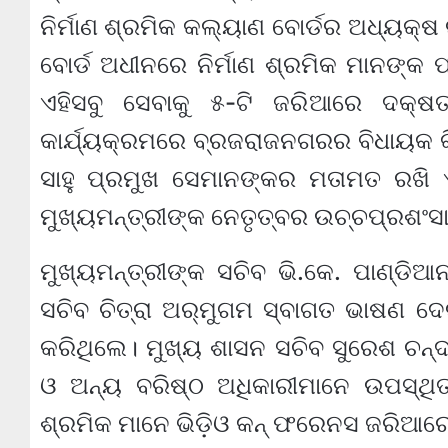
ନିର୍ମାଣ ଶ୍ରମିକ କଲ୍ୟାଣ ବୋର୍ଡର ଅଧ୍ୟକ୍
ବୋର୍ଡ ଅଧୀନରେ ନିର୍ମାଣ ଶ୍ରମିକ ମାନଙ୍କ ପ
ଏହିସବୁ ସେବାକୁ ୫-ଟି ଜରିଆରେ ଦକ୍ଷ
କାର୍ଯ୍ୟକ୍ରମରେ ବ୍ରଜରାଜନଗରର ବିଧାୟକ କି
ସାହୁ ପ୍ରମୁଖ ସେମାନଙ୍କର ମତାମତ ରଖି 
ମୁଖ୍ୟମନ୍ତ୍ରୀଙ୍କ ନେତୃତ୍ବର ଉଚ୍ଚପ୍ରଶଂସ
ମୁଖ୍ୟମନ୍ତ୍ରୀଙ୍କ ସଚିବ ଭି.କେ. ପାଣ୍ଡିଆ
ସଚିବ ଚିତ୍ରା ଅର୍‌ମୁଗମ ସ୍ବାଗତ ଭାଷଣ 
କରିଥିଲେ। ମୁଖ୍ୟ ଶାସନ ସଚିବ ସୁରେଶ ଚନ୍
ଓ ଅନ୍ୟ ବରିଷ୍ଠ ଅଧିକାରୀମାନେ ଉପସ୍ଥିତ
ଶ୍ରମିକ ମାନେ ଭିଡ଼ିଓ କନ୍ ଫରେନସ ଜରିଆରେ