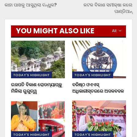
କାହା ପାଖକୁ ଆସୁଥିଲା ବନ୍ଧୁକ?
କଟକ ବିକାଶ ସମୀକ୍ଷା କଲେ
ପାଣ୍ଡିଆନ୍
YOU MIGHT ALSO LIKE
All
TODAY'S HIGHLIGHT
TODAY'S HIGHLIGHT
ଗଜପତି ବିକାଶ ରୋଡମ୍ୟାପ୍‌କୁ
ବରିଷ୍ଠ ଓଏଏସ୍‌
ମିଳିଲା ଗୁରୁତ୍ୱ
ଅଧିକାରୀସ୍ତରରେ ଅଦଳବଦଳ
TODAY'S HIGHLIGHT
TODAY'S HIGHLIGHT