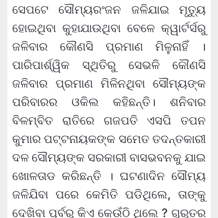
ସେପଟେ ସୌମ୍ୟରଂଜନ ଜଳିଯାଇ ମୃତ୍ୟୁ
ହୋଇଥିବା କୁହାଯାଉଥିବା ବେଳେ କ୍ୱାର୍ଟର୍ସରୁ
ଜଳିବାର କୌଣସି ପ୍ରମାଣ ମିଳୁନାହିଁ ।
ପାରିପାର୍ଶ୍ୱିକ ସ୍ଥିତିରୁ ସେଭଳି କୌଣସି
ଜଳିବାର ପ୍ରମାଣ ମିଳିନଥିବା ସୌମ୍ୟଙ୍କ
ପରିବାରର ଓକିଲ କହିଛନ୍ତି। ଶନିବାର
ବିଳମ୍ବିତ ରାତିରେ ଗଜପତି ଏସପି ତପନ
କୁମାର ପଟ୍ଟନାୟକଙ୍କ ସମେତ ତଦନ୍ତକାରୀ
ଦଳ ସୌମ୍ୟଙ୍କ ସରକାରୀ ବାସଭବନକୁ ଯାଇ
ଖୋଳତାଡ କରିଛନ୍ତି । ଘଟଣାଦିନ ସୌମ୍ୟ
ଜଳିଯିବା ପରେ କେମିତି ପଡିଥିଲେ, ତାଙ୍କୁ
ଦେଖିବା ପୂର୍ବରୁ କିଏ କେଉଁଠି ଥିଲେ ? ଗୁରୁତର