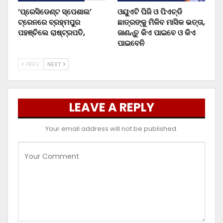
‘ପ୍ରେସିଡେଣ୍ଟ ସ୍ପେଶାଲ’
ଓୟୁଏଟି ପିଜି ଓ ପିଏଚ୍‌ଡି
ଟ୍ରେନରେ ବ୍ରହ୍ମପୁର
ଛାତ୍ରଙ୍କୁ ମିଳିବ ମାସିକ ଭତ୍ତା,
ପହଞ୍ଚିଲେ ରାଷ୍ଟ୍ରପତି,
ଜାଣନ୍ତୁ କିଏ ପାଇବେ ଓ କିଏ
ପାଇବେନି
PREV
NEXT
LEAVE A REPLY
Your email address will not be published.