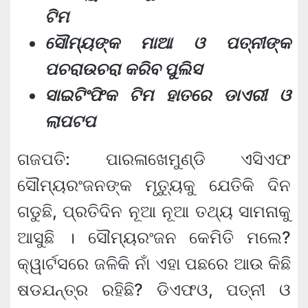
ଟିମ
ସୌମ୍ୟଙ୍କ ମାଆ ଓ ପତ୍ନୀଙ୍କ
ପଚରାଉଚରା କରିବ ପୁଲିସ
ସାଇଟିଂଫିକ ଟିମ ହାତରେ ଡାଏରୀ ଓ
ଲାପଟପ
ଗଜପତି: ପାରଳାଖେମୁଣ୍ଡି ଏସିଏଫ
ସୌମ୍ୟରଂଜନଙ୍କ ମୃତ୍ୟୁକୁ ଯେତିକି ଦିନ
ଗଡୁଛି, ପ୍ରତିଦିନ ନୂଆ ନୂଆ ତଥ୍ୟ ସାମନାକୁ
ଆସୁଛି । ସୌମ୍ୟରଂଜନ କେମିତି ମଲେ?
କ୍ୱାର୍ଟସରେ ଜଳିକି ନାଁ ଏହା ପଛରେ ଆଉ କିଛି
ଷଡଯନ୍ତ୍ର ରହିଛି? ଡିଏଫଓ, ପତ୍ନୀ ଓ