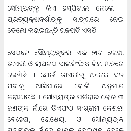
ସୌମ୍ୟଙ୍କୁ କିଏ ହସ୍ପିଟାଲ ନେଲେ ।
ପ୍ରତ୍ୟକ୍ଷଦର୍ଶୀଙ୍କୁ ସାଙ୍ଗରେ ନେଇ
ଡେମୋ କରାଇଛନ୍ତି ଗଜପତି ଏସପି ।
ସେପଟେ ସୌମ୍ୟଙ୍କର ଏକ ହାତ ଲେଖା
ଡାଏରୀ ଓ ଲାପଟପ ସାଇଟିଂଫିକ ଟିମ ହାତରେ
ଲେଖିଛି । ଯେଉଁ ଡାଏରୀରୁ ଅନେକ ସତ
ପଦାକୁ ଆସିପାରେ ବୋଲି ଅନୁମାନ
କରାଯାଉଛି । ସୌମ୍ୟଙ୍କ ପରିବାର ଲୋକ ୩
ଜଣଙ୍କ ନାଁରେ ଡିଏଫଓ ସଂଗ୍ରାମ କେଶରୀ
ବେହେରା, ରୋଷେୟା ଓ ସୌମ୍ୟଙ୍କ
ପତ୍ନୀଙ୍କ ନାଁରେ ମାମଲା ଦେଇଥିବା ବେଳେ