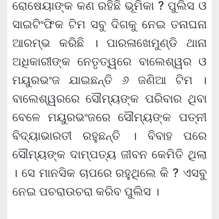
ରୋଷେୟାଙ୍କ କଣ ରହିଛି ଭୂମିକା ? ପୁଲିସ ଓ
ସାଇଟିଂଫିକ ଟିମ ସବୁ ଦିଗକୁ ନେଇ ତନାଘନା
ଆରମ୍ଭ କରିଛି । ପାରଳାଖେମୁଣ୍ଡି ଥାନା
ଅଧିକାରୀଙ୍କ ନେତୃତ୍ୱରେ ବାଲେଶ୍ୱର ଓ
ମୟୁରଭଂଜ ଯାଇଛନ୍ତି ୬ ଜଣିଆ ଟିମ ।
ବାଲେଶ୍ୱରରେ ସୌମ୍ୟଙ୍କ ପରିବାର ଥିବା
ବେଳେ ମୟୁରଭଂଜରେ ସୌମ୍ୟଙ୍କ ପତ୍ନୀ
ବିଦ୍ୟାଭାରତୀ ରହୁଛନ୍ତି । ବିବାହ ପରେ
ସୌମ୍ୟଙ୍କ ଦାମ୍ପତ୍ୟ ଜୀବନ କେମିତି ଥିଲା
। ସେ ମାନସିକ ଚାପରେ ରହୁଥିଲେ କି ? ଏସବୁ
ନେଇ ପଚରାଉଚରା କରିବ ପୁଲିସ ।