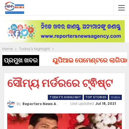
Home
Today's Highlight
ପ୍ରମୁଖ ଖବର
ୟୁପିଆଇ ପେମେଣ୍ଟରେ ଲାଗିପାରେ ଚା
ସୌମ୍ୟ ମର୍ଡରରେ ଟ୍ଵିଷ୍ଟ
TODAY'S HIGHLIGHT
TOP STORIES
ଅପରାଧ
Last updated
Jul 18, 2021
By
Reporters News Agency