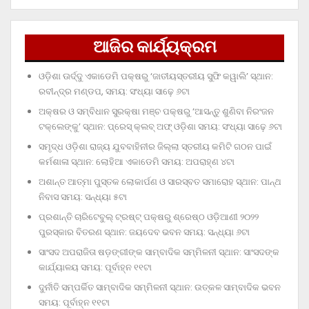
ଆଜିର କାର୍ଯ୍ୟକ୍ରମ
ଓଡ଼ିଶା ଊର୍ଦ୍ଦୁ ଏକାଡେମି ପକ୍ଷରୁ ‘ଜାତୀୟସ୍ତରୀୟ ସୁଫି କୱାଲି’ ସ୍ଥାନ:
ରବୀନ୍ଦ୍ର ମଣ୍ଡପ, ସମୟ: ସଂଧ୍ୟା ସାଢ଼େ ୬ଟା
ଅକ୍ଷର ଓ ସମ୍ବିଧାନ ସୁରକ୍ଷା ମଞ୍ଚ ପକ୍ଷରୁ ‘ଆସନ୍ତୁ ଶୁଣିବା ନିରଂଜନ
ଟକ୍‌ଲେଙ୍କୁ’ ସ୍ଥାନ: ପ୍ରେସ୍‌ କ୍ଲବ୍‌ ଅଫ୍‌ ଓଡ଼ିଶା ସମୟ: ସଂଧ୍ୟା ସାଢ଼େ ୬ଟା
ସମୃଦ୍ଧ ଓଡ଼ିଶା ରାଜ୍ୟ ଯୁବବାହିନୀର ଜିଲ୍ଲା ସ୍ତରୀୟ କମିଟି ଗଠନ ପାଇଁ
କର୍ମଶାଳା ସ୍ଥାନ: ଲୋହିଆ ଏକାଡେମି ସମୟ: ଅପରାହ୍‌ଣ ୪ଟା
ଅଶାନ୍ତ ଆତ୍ମା ପୁସ୍ତକ ଲୋକାର୍ପଣ ଓ ସାରସ୍ବତ ସମାରୋହ ସ୍ଥାନ: ପାନ୍ଥ
ନିବାସ ସମୟ: ସନ୍ଧ୍ୟା ୫ଟା
ପ୍ରଶାନ୍ତି ଚାରିଟେବୁଲ୍‌ ଟ୍ରଷ୍ଟ୍‌ ପକ୍ଷରୁ ଶ୍ରେଷ୍ଠ ଓଡ଼ିଆଣୀ ୨୦୨୨
ପୁରସ୍କାର ବିତରଣ ସ୍ଥାନ: ଜୟଦେବ ଭବନ ସମୟ: ସନ୍ଧ୍ୟା ୬ଟା
ସାଂସଦ ଅପରାଜିତା ଷଡ଼ଙ୍ଗୀଙ୍କ ସାମ୍ବାଦିକ ସମ୍ମିଳନୀ ସ୍ଥାନ: ସାଂସଦଙ୍କ
କାର୍ଯ୍ୟାଳୟ ସମୟ: ପୂର୍ବାହ୍ନ ୧୧ଟା
ଦୁର୍ନୀତି ସମ୍ପର୍କିତ ସାମ୍ବାଦିକ ସମ୍ମିଳନୀ ସ୍ଥାନ: ଉତ୍କଳ ସାମ୍ବାଦିକ ଭବନ
ସମୟ: ପୂର୍ବାହ୍ନ ୧୧ଟା