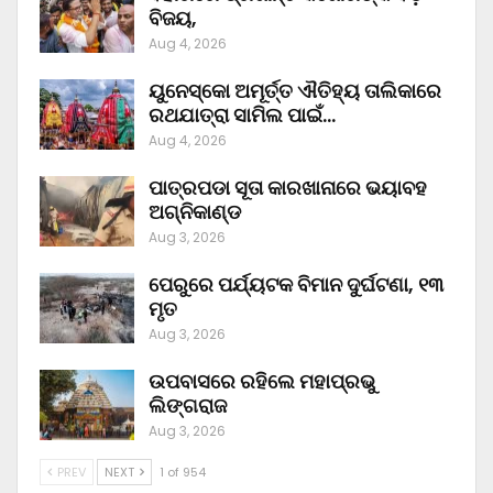
ବିଜୟ,
Aug 4, 2026
ୟୁନେସ୍କୋ ଅମୂର୍ତ୍ତ ଐତିହ୍ୟ ତାଲିକାରେ
ରଥଯାତ୍ରା ସାମିଲ ପାଇଁ…
Aug 4, 2026
ପାତ୍ରପଡା ସୂତା କାରଖାନାରେ ଭୟାବହ
ଅଗ୍ନିକାଣ୍ଡ
Aug 3, 2026
ପେରୁରେ ପର୍ଯ୍ୟଟକ ବିମାନ ଦୁର୍ଘଟଣା, ୧୩
ମୃତ
Aug 3, 2026
ଉପବାସରେ ରହିଲେ ମହାପ୍ରଭୁ
ଲିଙ୍ଗରାଜ
Aug 3, 2026
PREV
NEXT
1 of 954