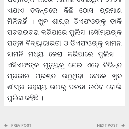
ଏଯାଏ ତଦନ୍ତରେ କିଛି ଠୋସ ପ୍ରମାଣ
ମିଳିନାହିଁ । ଖୁବ ଶୀଘ୍ର ଡିଏଫଓଙ୍କୁ ଡାକି
ପଚରାଉଚରା କରିପାରେ ପୁଲିସ ।ସୌମ୍ୟଙ୍କ
ପତ୍ନୀ ବିଦ୍ୟାଭାରତୀ ଓ ଡିଏଫଓଙ୍କୁ ସାମନା
ସାମନି ମଧ୍ୟ ଜେରା କରିପାରେ ପୁଲିସ ।
ଏସିଏଫଙ୍କ ମୃତ୍ୟୁକୁ ନେଇ ଏବେ ବିଭିନ୍ନ
ପ୍ରକାର ପ୍ରଶ୍ନ ଉଠୁଥିବା ବେଳେ ଖୁବ
ଶୀଘ୍ର ରହସ୍ୟ ଉପରୁ ପରଦା ଉଠିବ ବୋଲି
ପୁଲିସ କହିଛି ।
PREV POST
NEXT POST