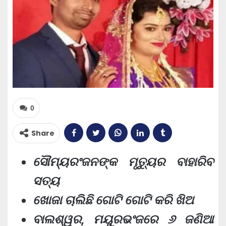
0
Share
ସୌମ୍ୟରଂଜନଙ୍କ ମୃତ୍ୟୁର ବାହାରିବ
ସତ୍ୟ
ଖୋଜା ଚାଲିଛି ଗୋଟି ଗୋଟି କରି ଖିଅ
ବାଲଶ୍ୱର, ମୟୁରଭଂଜରେ ୬ ଜଣିଆ