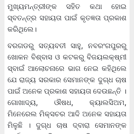
ମୁଖ୍ୟମନ୍ତ୍ରୀଙ୍କ ସହିତ କଥା ହୋଇ
ସ୍ବତନ୍ତ୍ର ସହାୟତା ପାଇଁ କୃତଜ୍ଞତା ପ୍ରକାଶ
କରିଥିଲେ।
ବରଗଡରୁ ସତ୍ୟବତୀ ସାହୁ, ନବରଂଗପୁରରୁ
ଖୋକନ ବିଶ୍ବାସ ଓ କଟକରୁ ବିଜୟଲକ୍ଷ୍ମୀ
ସ୍ବାଇଁ ଆଲୋଚନାରେ ଭାଗ ନେଇ କହିଥିଲେ
ଯେ ରାଜ୍ୟ ସରକାର ସେମାନଙ୍କ ଦୁଗ୍‌ଧ ଚାଷ
ପାଇଁ ଅନେକ ପ୍ରକାଶ ସହାୟତା ଦେଉଛନ୍ତି ।
ଗୋଖାଦ୍ୟ, ଔଷଧ, କ୍ୟାଲସିଅମ,
ମିନେରେଲ ମିକ୍ସଚର ଆଦି ଅନେକ ସହାୟତା
ମିଳୁଛି । ଦୁଗ୍‌ଧ ଚାଷ ଦ୍ବାରା ସେମାନଙ୍କ