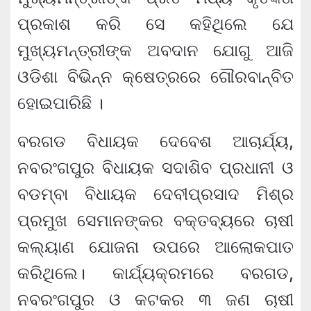
ପ୍ରକାଶ କରି ସେ କହିଥିଲେ ଯେ
ମୁଖ୍ୟମନ୍ତ୍ରୀଙ୍କ ଅବଦାନ ଯୋଗୁ ଆଜି
ଓଡିଶା ବିଭିନ୍ନ କ୍ଷେତ୍ରରେ ଗୌରବାନ୍ବିତ
ହୋଇପାରିଛି ।
ବରଗଡ ବିଧାୟକ ଦେବେଶ ଆଚାର୍ଯ୍ୟ,
ନବରଂଗପୁର ବିଧାୟକ ସଦାଶିବ ପ୍ରଧାନୀ ଓ
ବଡମ୍ବା ବିଧାୟକ ଦେବୀପ୍ରସାଦ ମିଶ୍ର
ପ୍ରମୁଖ ସେମାନଙ୍କର ବକ୍ତବ୍ୟରେ ଚାଷୀ
କଲ୍ୟାଣ ଯୋଜନା ଉପରେ ଆଲୋକପାତ
କରିଥିଲେ। କାର୍ଯ୍ୟକ୍ରମରେ ବରଗଡ,
ନବରଂଗପୁର ଓ କଟକର ୩ ଜଣ ଚାଷୀ