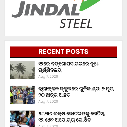
RECENT POSTS
୧୨ରେ ବଙ୍ଗୋପସାଗରରେ ନୂଆ
ଘୂର୍ଣ୍ଣିବଳୟ
Aug 7, 2026
ବ୍ୟାଙ୍କକ ସ୍କୁଲରେ ଗୁଳିକାଣ୍ଡ: ୭ ମୃତ,
୨୦ ଛାତ୍ର ଆହତ
Aug 7, 2026
୫୮.୩୬ ଲକ୍ଷ ଭୋଟରଙ୍କୁ ନୋଟିସ୍‌,
୧୨,୫୭୨ ଅଯୋଗ୍ୟ ଘୋଷିତ
Aug 7, 2026