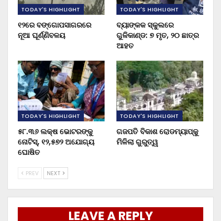
TODAY'S HIGHLIGHT
TODAY'S HIGHLIGHT
୧୨ରେ ବଙ୍ଗୋପସାଗରରେ
ବ୍ୟାଙ୍କକ ସ୍କୁଲରେ
ନୂଆ ଘୂର୍ଣ୍ଣିବଳୟ
ଗୁଳିକାଣ୍ଡ: ୭ ମୃତ, ୨୦ ଛାତ୍ର
ଆହତ
TODAY'S HIGHLIGHT
TODAY'S HIGHLIGHT
୫୮.୩୬ ଲକ୍ଷ ଭୋଟରଙ୍କୁ
ଗଜପତି ବିକାଶ ରୋଡମ୍ୟାପ୍‌କୁ
ନୋଟିସ୍‌, ୧୨,୫୭୨ ଅଯୋଗ୍ୟ
ମିଳିଲା ଗୁରୁତ୍ୱ
ଘୋଷିତ
PREV
NEXT
LEAVE A REPLY