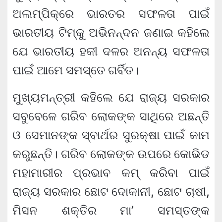
ଅଲମ୍ପିକ୍‌ରେ ଭାରତର ସଫଳତା ପାଇଁ
ଭାରତୀୟ ଟିମ୍‌କୁ ଅଭିନନ୍ଦନ ଜଣାଇ କହିଲେ
ଯେ ଭାରତୀୟ ହକୀ ଦଳର ଅନନ୍ୟ ସଫଳତା
ପାଇଁ ଆମେ ସମସ୍ତେ ଗର୍ବିତ।
ମୁଖ୍ୟମନ୍ତ୍ରୀ କହିଲେ ଯେ ରାଜ୍ୟ ସରକାର
ସବୁବେଳେ ଗରିବ ଲୋକଙ୍କ ସାଥିରେ ଅଛନ୍ତି
ଓ ସେମାନଙ୍କ ସ୍ବାର୍ଥର ସୁରକ୍ଷା ପାଇଁ କାମ
କରୁଛନ୍ତି। ଗରିବ ଲୋକଙ୍କ ଉପରେ କୋଭିଡ
ମହାମାରୀର ପ୍ରଭାବ କମ୍ କରିବା ପାଇଁ
ରାଜ୍ୟ ସରକାର ଛୋଟ ଦୋକାନୀ, ଛୋଟ ଚାଷୀ,
ମିସନ ଶକ୍ତିର ମା’ ସମସ୍ତଙ୍କ