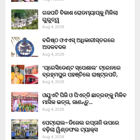
ଗଜପତି ବିକାଶ ରୋଡମ୍ୟାପ୍‌କୁ ମିଳିଲା
ଗୁରୁତ୍ୱ
Aug 4, 2026
ବରିଷ୍ଠ ଓଏଏସ୍‌ ଅଧିକାରୀସ୍ତରରେ
ଅଦଳବଦଳ
Aug 4, 2026
‘ପ୍ରେସିଡେଣ୍ଟ ସ୍ପେଶାଲ’ ଟ୍ରେନରେ
ବ୍ରହ୍ମପୁର ପହଞ୍ଚିଲେ ରାଷ୍ଟ୍ରପତି,
Aug 4, 2026
ଓୟୁଏଟି ପିଜି ଓ ପିଏଚ୍‌ଡି ଛାତ୍ରଙ୍କୁ ମିଳିବ
ମାସିକ ଭତ୍ତା, ଜାଣନ୍ତୁ…
Aug 4, 2026
ପେଟ୍ରୋଲ-ଡିଜେଲ ରପ୍ତାନି ଉପରେ
ବଢ଼ିଲା ୱିଣ୍ଡଫଲ ଟ୍ୟାକ୍ସ
Aug 4, 2026