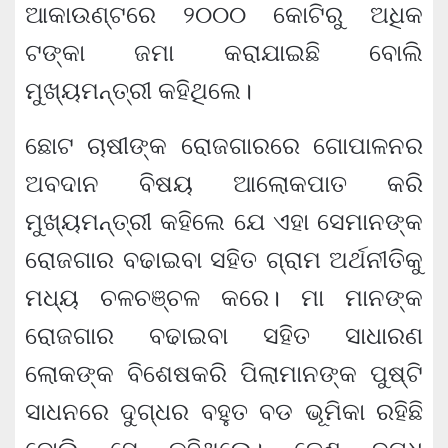
ଆକାଉଣ୍ଟରେ ୨୦୦୦ କୋଟିରୁ ଅଧିକ
ଟଙ୍କା ଜମା କରାଯାଇଛି ବୋଲି
ମୁଖ୍ୟମନ୍ତ୍ରୀ କହିଥିଲେ।
ଛୋଟ ଚାଷୀଙ୍କ ରୋଜଗାରରେ ଗୋପାଳନର
ଅବଦାନ ବିଷୟ ଆଲୋକପାତ କରି
ମୁଖ୍ୟମନ୍ତ୍ରୀ କହିଲେ ଯେ ଏହା ସେମାନଙ୍କ
ରୋଜଗାର ବଢାଇବା ସହିତ ଗ୍ରାମ ଅର୍ଥନୀତିକୁ
ମଧ୍ୟ ଚଳଚଞ୍ଚଳ କରେ। ମା ମାନଙ୍କ
ରୋଜଗାର ବଢାଇବା ସହିତ ସାଧାରଣ
ଲୋକଙ୍କ ବିଶେଷକରି ପିଲାମାନଙ୍କ ପୁଷ୍ଟି
ସାଧନରେ ଦୁଗ୍‌ଧର ବହୁତ ବଡ ଭୂମିକା ରହିଛି