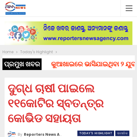
Home
Today's Highlight
ପ୍ରମୁଖ ଖବର
କୁଆଖାଇରେ ଭାସିଯାଇଥିବା ୨ ଯୁବକଙ୍କ
ଦୁଗ୍ଧ ଚାଷୀ ପାଇଲେ
୧୧କୋଟିର ସ୍ବତନ୍ତ୍ର
କୋଭିଡ ସହାୟତା
TODAY'S HIGHLIGHT
ସାମାଜିକ
By
Reporters News Agency