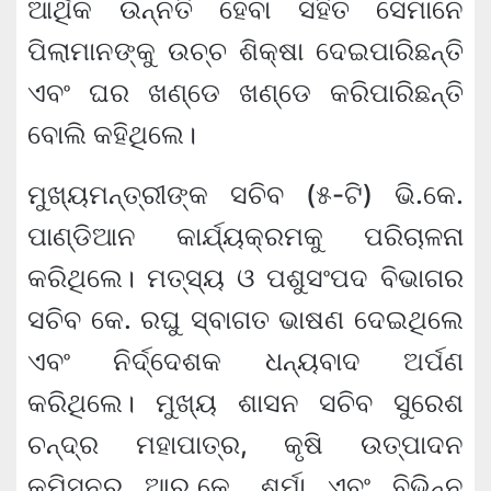
ଆର୍ଥିକ ଉନ୍ନତି ହେବା ସହିତ ସେମାନେ
ପିଲାମାନଙ୍କୁ ଉଚ୍ଚ ଶିକ୍ଷା ଦେଇପାରିଛନ୍ତି
ଏବଂ ଘର ଖଣ୍ଡେ ଖଣ୍ଡେ କରିପାରିଛନ୍ତି
ବୋଲି କହିଥିଲେ।
ମୁଖ୍ୟମନ୍ତ୍ରୀଙ୍କ ସଚିବ (୫-ଟି) ଭି.କେ.
ପାଣ୍ଡିଆନ କାର୍ଯ୍ୟକ୍ରମକୁ ପରିଚାଳନା
କରିଥିଲେ। ମତ୍ସ୍ୟ ଓ ପଶୁସଂପଦ ବିଭାଗର
ସଚିବ କେ. ରଘୁ ସ୍ବାଗତ ଭାଷଣ ଦେଇଥିଲେ
ଏବଂ ନିର୍ଦ୍ଦେଶକ ଧନ୍ୟବାଦ ଅର୍ପଣ
କରିଥିଲେ। ମୁଖ୍ୟ ଶାସନ ସଚିବ ସୁରେଶ
ଚନ୍ଦ୍ର ମହାପାତ୍ର, କୃଷି ଉତ୍ପାଦନ
କମିସନର ଆର୍‌.କେ. ଶର୍ମା ଏବଂ ବିଭିନ୍ନ