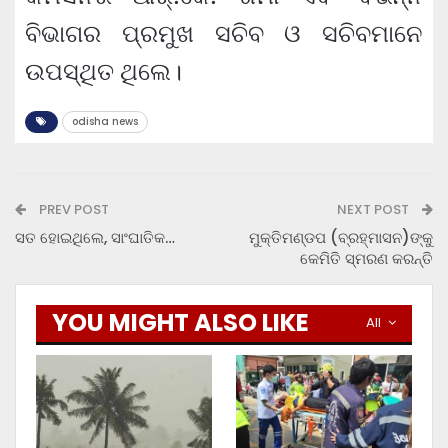
ବିଭାଗର ପ୍ରମୁଖ ସଚିବ ଓ ସଚିବମାନେ
ଉପସ୍ଥିତ ଥିଲେ।
odisha news
PREV POST
NEXT POST
ସତ ହୋଇଥିଲେ, ସାଂଘାତିକ…
ମୁକ୍ତିମଣ୍ଡପ (ବ୍ରହ୍ମାସନ)ଙ୍କୁ
କେମିତି ସ୍ମରଣ କରନ୍ତି
YOU MIGHT ALSO LIKE
All