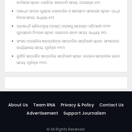
କର୍ମଶାଳା ସ୍ଥାନ: ଲୋହିଆ ଏକାଡେମି ସମୟ: ଅପରାହ୍‌ଣ ୪ଟା
ଅଶାନ୍ତ ଆତ୍ମା ପୁସ୍ତକ ଲୋକାର୍ପଣ ଓ ସାରସ୍ବତ ସମାରୋହ ସ୍ଥାନ: ପାନ୍ଥ
ନିବାସ ସମୟ: ସନ୍ଧ୍ୟା ୫ଟା
ପ୍ରଶାନ୍ତି ଚାରିଟେବୁଲ୍‌ ଟ୍ରଷ୍ଟ୍‌ ପକ୍ଷରୁ ଶ୍ରେଷ୍ଠ ଓଡ଼ିଆଣୀ ୨୦୨୨
ପୁରସ୍କାର ବିତରଣ ସ୍ଥାନ: ଜୟଦେବ ଭବନ ସମୟ: ସନ୍ଧ୍ୟା ୬ଟା
ସାଂସଦ ଅପରାଜିତା ଷଡ଼ଙ୍ଗୀଙ୍କ ସାମ୍ବାଦିକ ସମ୍ମିଳନୀ ସ୍ଥାନ: ସାଂସଦଙ୍କ
କାର୍ଯ୍ୟାଳୟ ସମୟ: ପୂର୍ବାହ୍ନ ୧୧ଟା
ଦୁର୍ନୀତି ସମ୍ପର୍କିତ ସାମ୍ବାଦିକ ସମ୍ମିଳନୀ ସ୍ଥାନ: ଉତ୍କଳ ସାମ୍ବାଦିକ ଭବନ
ସମୟ: ପୂର୍ବାହ୍ନ ୧୧ଟା
About Us
Team RNA
Privacy & Policy
Contact Us
Advertisement
Support Journalism
© All Rights Reserved.