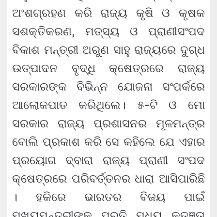
ଅଂଶଗ୍ରହଣ କରି ରାଜ୍ୟ କୃଷି ଓ କୃଷକ
ସଶକ୍ତିକରଣ, ମତ୍ସ୍ୟ ଓ ପ୍ରାଣୀସଂପଦ
ବିକାଶ ମନ୍ତ୍ରୀ ଅରୁଣ ସାହୁ ରାଜ୍ୟରେ ଦୁଗ୍‌ଧ
ଉତ୍ପାଦନ ବୃଦ୍ଧି କ୍ଷେତ୍ରରେ ରାଜ୍ୟ
ସରକାରଙ୍କ ବିଭିନ୍ନ ଯୋଜନା ସଂପର୍କରେ
ଆଲୋକପାତ କରିଥିଲେ। ୫-ଟି ଓ ମୋ
ସରକାର ରାଜ୍ୟ ପ୍ରଶାସନର ମୂଳମନ୍ତ୍ର
ବୋଲି ପ୍ରକାଶ କରି ସେ କହିଲେ ଯେ ଏହାର
ପ୍ରୟୋଗ ଦ୍ବାରା ରାଜ୍ୟ ପ୍ରାଣୀ ସଂପଦ
କ୍ଷେତ୍ରରେ ପରିବର୍ତ୍ତନର ଧାରା ଆସିପାରିଛି
। ହକିରେ ଭାରତର ବିଜୟ ପାଇଁ
ମୁଖ୍ୟମନ୍ତ୍ରୀଙ୍କ ପ୍ରତି ମଧ୍ୟ କୃତଜ୍ଞତା