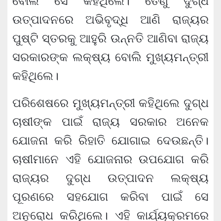
ବୋଲି ସେ କହିଥିଲେ। ତେଣୁ ଦୁଗ୍‌ଧ
ଉତ୍ପାଦନରେ ଅଭିବୃଦ୍ଧି ଆଣି ରାଜ୍ୟର
ପୁଷ୍ଟି ସ୍ତରକୁ ଆହୁରି ଉନ୍ନତି ଆଣିବା ରାଜ୍ୟ
ସରକାରଙ୍କ ଲକ୍ଷ୍ୟ ବୋଲି ମୁଖ୍ୟମନ୍ତ୍ରୀ
କହିଥିଲେ।
ପରିଶେଷରେ ମୁଖ୍ୟମନ୍ତ୍ରୀ କହିଥିଲେ ଦୁଗ୍ଧ
ଚାଷୀଙ୍କ ପାଇଁ ରାଜ୍ୟ ସରକାର ଅନେକ
ଯୋଜନା କରି ରିହାତି ଯୋଗାଇ ଦେଉଛନ୍ତି।
ଚାଷୀମାନେ ଏହି ଯୋଜନାର ଉପଯୋଗ କରି
ରାଜ୍ୟର ଦୁଗ୍‌ଧ ଉତ୍ପାଦନ ଲକ୍ଷ୍ୟ
ପୂରଣରେ ସହଯୋଗ କରିବା ପାଇଁ ସେ
ଅନୁରୋଧ କରିଥିଲେ। ଏହି କାର୍ଯ୍ୟକ୍ରମରେ