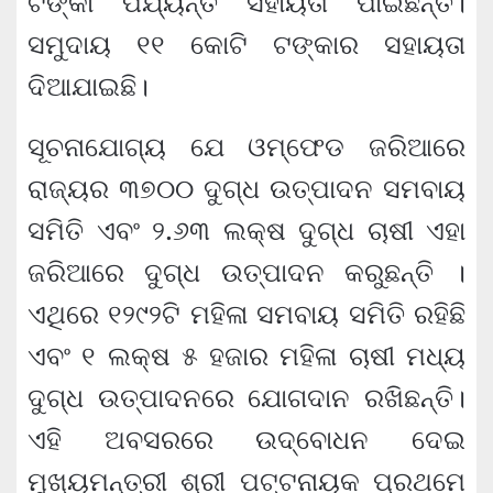
ଟଙ୍କା ପର୍ଯ୍ୟନ୍ତ ସହାୟତା ପାଇଛନ୍ତି।
ସମୁଦାୟ ୧୧ କୋଟି ଟଙ୍କାର ସହାୟତା
ଦିଆଯାଇଛି।
ସୂଚନାଯୋଗ୍ୟ ଯେ ଓମ୍‌ଫେଡ ଜରିଆରେ
ରାଜ୍ୟର ୩୭୦୦ ଦୁଗ୍ଧ ଉତ୍ପାଦନ ସମବାୟ
ସମିତି ଏବଂ ୨.୬୩ ଲକ୍ଷ ଦୁଗ୍ଧ ଚାଷୀ ଏହା
ଜରିଆରେ ଦୁଗ୍‌ଧ ଉତ୍ପାଦନ କରୁଛନ୍ତି ।
ଏଥିରେ ୧୨୯୨ଟି ମହିଳା ସମବାୟ ସମିତି ରହିଛି
ଏବଂ ୧ ଲକ୍ଷ ୫ ହଜାର ମହିଳା ଚାଷୀ ମଧ୍ୟ
ଦୁଗ୍‌ଧ ଉତ୍ପାଦନରେ ଯୋଗଦାନ ରଖିଛନ୍ତି।
ଏହି ଅବସରରେ ଉଦ୍‌ବୋଧନ ଦେଇ
ମୁଖ୍ୟମନ୍ତ୍ରୀ ଶ୍ରୀ ପଟ୍ଟନାୟକ ପ୍ରଥମେ