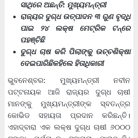
ସାଥିରେ ଅଛନ୍ତି: ମୁଖ୍ୟମନ୍ତ୍ରୀ
ରାଜ୍ୟର ଦୁଗ୍ଧ ଉତ୍ପାଦନ ୩ ଗୁଣ ବୃଦ୍ଧି
ପାଇ ୨୪ ଲକ୍ଷ ମେଟ୍ରିକ ଟନ୍‌ରେ
ପହଞ୍ଚିଛି
ଦୁଗ୍‌ଧ ଚାଷ କରି ପିଲାଙ୍କୁ ଉଚ୍ଚଶିକ୍ଷା
ଦେଇପାରିଛିକହିଲେ ହିତାଧିକାରୀ
ଭୁବନେଶ୍ବର: ମୁଖ୍ୟମନ୍ତ୍ରୀ ନବୀନ
ପଟ୍ଟନାୟକ ଆଜି ରାଜ୍ୟର ଦୁଗ୍‌ଧ ଚାଷୀ
ମାନଙ୍କୁ ମୁଖ୍ୟମନ୍ତ୍ରୀଙ୍କ ସ୍ବତନ୍ତ୍ର
କୋଭିଡ ସହାୟତା ପ୍ରଦାନ କରିଛନ୍ତି।
ଏହାଦ୍ବାରା ଏକ ଲକ୍ଷ ଦୁଗ୍‌ଧ ଚାଷୀ ୬୦୦୦