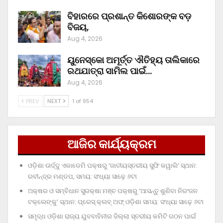
ବିହାରରେ ପ୍ରଶାନ୍ତ କିଶୋରଙ୍କ ବଡ଼
ବିଜୟ,
Aug 4, 2026
ୟୁନେସ୍କୋ ଅମୂର୍ତ୍ତ ଐତିହ୍ୟ ତାଲିକାରେ
ରଥଯାତ୍ରା ସାମିଲ ପାଇଁ…
Aug 4, 2026
PREV
NEXT
1 of 954
ଆଜିର କାର୍ଯ୍ୟକ୍ରମ
ଓଡ଼ିଶା ଊର୍ଦ୍ଦୁ ଏକାଡେମି ପକ୍ଷରୁ ‘ଜାତୀୟସ୍ତରୀୟ ସୁଫି କୱାଲି’ ସ୍ଥାନ:
ରବୀନ୍ଦ୍ର ମଣ୍ଡପ, ସମୟ: ସଂଧ୍ୟା ସାଢ଼େ ୬ଟା
ଅକ୍ଷର ଓ ସମ୍ବିଧାନ ସୁରକ୍ଷା ମଞ୍ଚ ପକ୍ଷରୁ ‘ଆସନ୍ତୁ ଶୁଣିବା ନିରଂଜନ
ଟକ୍‌ଲେଙ୍କୁ’ ସ୍ଥାନ: ପ୍ରେସ୍‌ କ୍ଲବ୍‌ ଅଫ୍‌ ଓଡ଼ିଶା ସମୟ: ସଂଧ୍ୟା ସାଢ଼େ ୬ଟା
ସମୃଦ୍ଧ ଓଡ଼ିଶା ରାଜ୍ୟ ଯୁବବାହିନୀର ଜିଲ୍ଲା ସ୍ତରୀୟ କମିଟି ଗଠନ ପାଇଁ