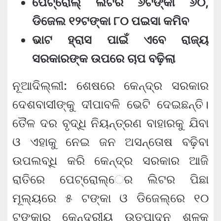
ପେଟ୍ରୋଲ୍‌ ଲିଟର ୬ଟଙ୍କା ୬୦,
ଡିଜେଲ ୧୨ଟଙ୍କା ୮୦ ପଇସା କମିବ
ଭାଟ ହ୍ରାସ ପାଇଁ ଏବେ ରାଜ୍ୟ
ସରକାରଙ୍କ ଉପରେ ଚାପ ବଢ଼ିଲା
ନୂଆଦିଲ୍ଲୀ: ଶେଷରେ କେନ୍ଦ୍ର ସରକାର
ଦେଶବାସୀଙ୍କୁ ଦୀପାବଳି ଭେଟି ଦେଇଛନ୍ତି।
ତୈଳ ଦର ବୃଦ୍ଧି ନିୟନ୍ତ୍ରଣ ବାହାରକୁ ଯିବା
ଓ ଏହାକୁ ନେଇ ଜନ ଅସନ୍ତୋଷ ବଢ଼ିବା
ଉପଲବ୍ଧି କରି କେନ୍ଦ୍ର ସରକାର ଆଜି
ରାତିରେ ପେଟ୍ରୋଲ୍‌େର ଲିଟର ପିଛା
ମୂଲ୍ୟରେ ୫ ଟଙ୍କା ଓ ଡିଜେଲ୍‌ରେ ୧୦
ଟଙ୍କାର କେନ୍ଦ୍ରୀୟ ଉତ୍ପାଦନ ଶୁଳ୍କ