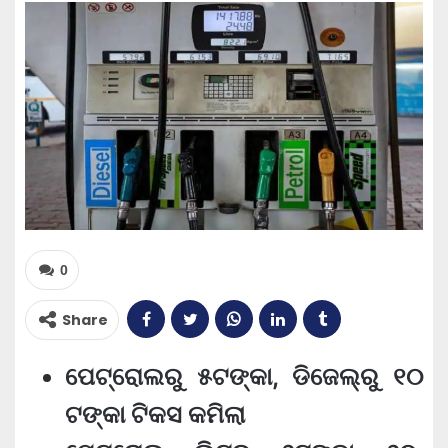
0
Share
ପେଟ୍ରୋଲରୁ ୫ଟଙ୍କା, ଡିଜେଲ୍‌ରୁ ୧୦
ଟଙ୍କା ଟିକସ କମିଲା