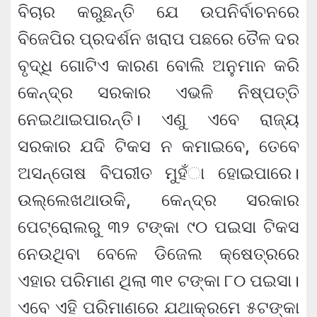
ବିଚାର କରୁଛନ୍ତି ଯେ ଉପନିର୍ବାଚନରେ
ବିଜେପିର ପ୍ରଦର୍ଶନ ଖରାପ ପଛରେ ତୈଳ ଦର
ବୃଦ୍ଧି ଗୋଟିଏ କାରଣ ବୋଲି ଅନୁମାନ କରି
କେନ୍ଦ୍ର ସରକାର ଏଭଳି ନିଷ୍ପତ୍ତି
ନେଇଥାଇପାରନ୍ତି। ଏଣୁ ଏବେ ରାଜ୍ୟ
ସରକାର ଯଦି ଟିକସ ନ କମାଇବେ, ତେବେ
ଅସନ୍ତୋଷ ବିପରୀତ ମୁହଁା ହୋଇପାରେ।
ଉଲ୍ଲେଖଥାଉକି, କେନ୍ଦ୍ର ସରକାର
ପେଟ୍ରୋଲରୁ ୩୨ ଟଙ୍କା ୯୦ ପଇସା ଟିକସ
ନେଉଥିବା ବେଳେ ଡିଜେଲ କ୍ଷେତ୍ରରେ
ଏହାର ପରିମାଣ ଥିଲା ୩୧ ଟଙ୍କା ୮୦ ପଇସା।
ଏବେ ଏହି ପରିମାଣରେ ଯଥାକ୍ରମେ ୫ଟଙ୍କା