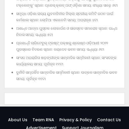
ଟକ୍‌ଲେଙ୍କୁ’ ସ୍ଥାନ: ପ୍ରେସ୍‌ କ୍ଲବ୍‌ ଅଫ୍‌ ଓଡ଼ିଶା ସମୟ: ସଂଧ୍ୟା ସାଢ଼େ ୬ଟା
ସମୃଦ୍ଧ ଓଡ଼ିଶା ରାଜ୍ୟ ଯୁବବାହିନୀର ଜିଲ୍ଲା ସ୍ତରୀୟ କମିଟି ଗଠନ ପାଇଁ
କର୍ମଶାଳା ସ୍ଥାନ: ଲୋହିଆ ଏକାଡେମି ସମୟ: ଅପରାହ୍‌ଣ ୪ଟା
ଅଶାନ୍ତ ଆତ୍ମା ପୁସ୍ତକ ଲୋକାର୍ପଣ ଓ ସାରସ୍ବତ ସମାରୋହ ସ୍ଥାନ: ପାନ୍ଥ
ନିବାସ ସମୟ: ସନ୍ଧ୍ୟା ୫ଟା
ପ୍ରଶାନ୍ତି ଚାରିଟେବୁଲ୍‌ ଟ୍ରଷ୍ଟ୍‌ ପକ୍ଷରୁ ଶ୍ରେଷ୍ଠ ଓଡ଼ିଆଣୀ ୨୦୨୨
ପୁରସ୍କାର ବିତରଣ ସ୍ଥାନ: ଜୟଦେବ ଭବନ ସମୟ: ସନ୍ଧ୍ୟା ୬ଟା
ସାଂସଦ ଅପରାଜିତା ଷଡ଼ଙ୍ଗୀଙ୍କ ସାମ୍ବାଦିକ ସମ୍ମିଳନୀ ସ୍ଥାନ: ସାଂସଦଙ୍କ
କାର୍ଯ୍ୟାଳୟ ସମୟ: ପୂର୍ବାହ୍ନ ୧୧ଟା
ଦୁର୍ନୀତି ସମ୍ପର୍କିତ ସାମ୍ବାଦିକ ସମ୍ମିଳନୀ ସ୍ଥାନ: ଉତ୍କଳ ସାମ୍ବାଦିକ ଭବନ
ସମୟ: ପୂର୍ବାହ୍ନ ୧୧ଟା
About Us
Team RNA
Privacy & Policy
Contact Us
Advertisement
Support Journalism