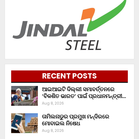
RECENT POSTS
ଆଇଆଇଟି ଦିଲ୍ଲୀ ସମାବର୍ତ୍ତନରେ
‘ବିକଶିତ ଭାରତ’ ପାଇଁ ପ୍ରଧାନମନ୍ତ୍ରୀ…
Aug 8, 2026
ତାମିଲନାଡୁର ପ୍ରମୁଖ ମନ୍ଦିରରେ
ମୋବାଇଲ ନିଷେଧ
Aug 8, 2026