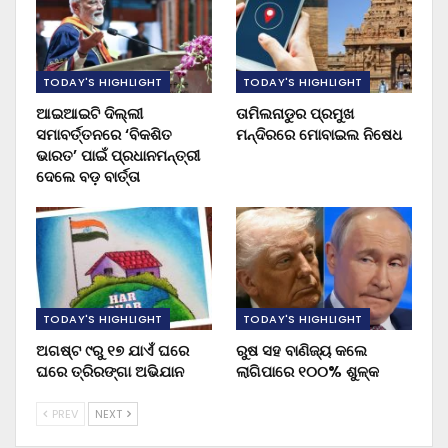
TODAY'S HIGHLIGHT
TODAY'S HIGHLIGHT
ଆଇଆଇଟି ଦିଲ୍ଲୀ
ତାମିଲନାଡୁର ପ୍ରମୁଖ
ସମାବର୍ତ୍ତନରେ ‘ବିକଶିତ
ମନ୍ଦିରରେ ମୋବାଇଲ ନିଷେଧ
ଭାରତ’ ପାଇଁ ପ୍ରଧାନମନ୍ତ୍ରୀ
ଦେଲେ ବଡ଼ ବାର୍ତ୍ତା
TODAY'S HIGHLIGHT
TODAY'S HIGHLIGHT
ଅଗଷ୍ଟ ୯ରୁ ୧୭ ଯାଏଁ ଘରେ
ରୁଷ ସହ ବାଣିଜ୍ୟ କଲେ
ଘରେ ତ୍ରିରଙ୍ଗା ଅଭିଯାନ
ଲାଗିପାରେ ୧୦୦% ଶୁଳ୍କ
PREV
NEXT