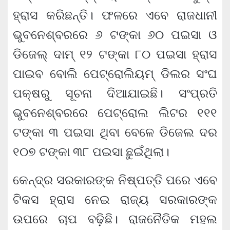
ହ୍ରାସ କରିଛନ୍ତି। ଫଳରେ ଏବେ ରାଜଧାନୀ
ଭୁବନେଶ୍ବରରେ ୬ ଟଙ୍କା ୬୦ ପଇସା ଓ
ଡିଜେଲ୍ ଦାମ୍ ୧୨ ଟଙ୍କା ୮୦ ପଇସା ହ୍ରାସ
ପାଇବ ବୋଲି ପେଟ୍ରୋଲିୟମ୍ ଡିଲର ସଂଘ
ପକ୍ଷରୁ ସୂଚନା ଦିଆଯାଇଛି। ସଂପ୍ରତି
ଭୁବନେଶ୍ବରରେ ପେଟ୍ରୋଲ ଲିଟର ୧୧୧
ଟଙ୍କା ୩ ପଇସା ଥିବା ବେଳେ ଡିଜେଲ ଦର
୧୦୭ ଟଙ୍କା ୩୮ ପଇସା ଛୁଇଁଥିଲା।
କେନ୍ଦ୍ର ସରକାରଙ୍କ ନିଷ୍ପତ୍ତି ପରେ ଏବେ
ଟିକସ ହ୍ରାସ ନେଇ ରାଜ୍ୟ ସରକାରଙ୍କ
ଉପରେ ଚାପ ବଢ଼ିଛି। ରାଜନୈତିକ ମହଲ