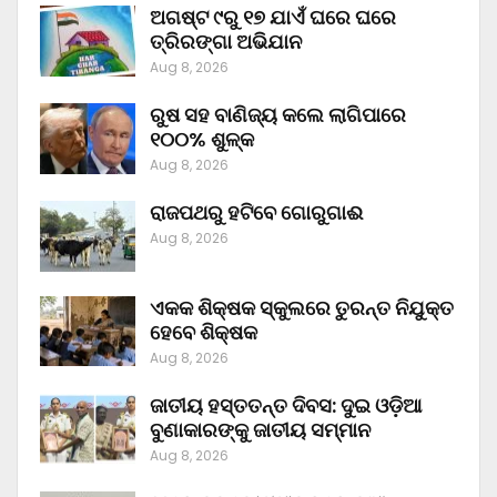
ଅଗଷ୍ଟ ୯ରୁ ୧୭ ଯାଏଁ ଘରେ ଘରେ
ତ୍ରିରଙ୍ଗା ଅଭିଯାନ
Aug 8, 2026
ରୁଷ ସହ ବାଣିଜ୍ୟ କଲେ ଲାଗିପାରେ
୧୦୦% ଶୁଳ୍କ
Aug 8, 2026
ରାଜପଥରୁ ହଟିବେ ଗୋରୁଗାଈ
Aug 8, 2026
ଏକକ ଶିକ୍ଷକ ସ୍କୁଲରେ ତୁରନ୍ତ ନିଯୁକ୍ତ
ହେବେ ଶିକ୍ଷକ
Aug 8, 2026
ଜାତୀୟ ହସ୍ତତନ୍ତ ଦିବସ: ଦୁଇ ଓଡ଼ିଆ
ବୁଣାକାରଙ୍କୁ ଜାତୀୟ ସମ୍ମାନ
Aug 8, 2026