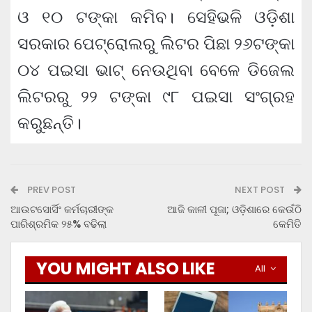
ଓ ୧୦ ଟଙ୍କା କମିବ। ସେହିଭଳି ଓଡ଼ିଶା
ସରକାର ପେଟ୍ରୋଲରୁ ଲିଟର ପିଛା ୨୬ଟଙ୍କା
୦୪ ପଇସା ଭାଟ୍ ନେଉଥିବା ବେଳେ ଡିଜେଲ
ଲିଟରରୁ ୨୨ ଟଙ୍କା ୯୮ ପଇସା ସଂଗ୍ରହ
କରୁଛନ୍ତି।
PREV POST
NEXT POST
ଆଉଟସୋର୍ସିଂ କର୍ମଚାରୀଙ୍କ
ଆଜି କାଳୀ ପୂଜା; ଓଡ଼ିଶାରେ କେଉଁଠି
ପାରିଶ୍ରମିକ ୨୫% ବଢିଲା
କେମିତି
YOU MIGHT ALSO LIKE
All