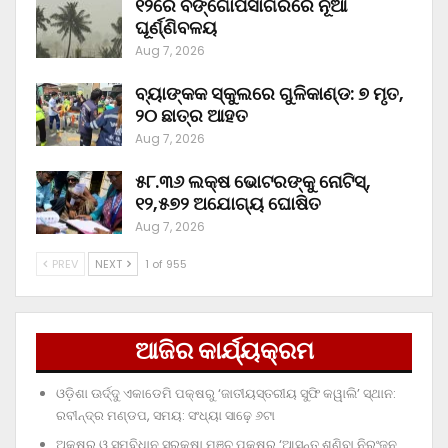
୧୨ରେ ବଙ୍ଗୋପସାଗରରେ ନୂଆ
ଘୂର୍ଣ୍ଣିବଳୟ
Aug 7, 2026
ବ୍ୟାଙ୍କକ ସ୍କୁଲରେ ଗୁଳିକାଣ୍ଡ: ୭ ମୃତ,
୨୦ ଛାତ୍ର ଆହତ
Aug 7, 2026
୫୮.୩୬ ଲକ୍ଷ ଭୋଟରଙ୍କୁ ନୋଟିସ୍‌,
୧୨,୫୭୨ ଅଯୋଗ୍ୟ ଘୋଷିତ
Aug 7, 2026
PREV
NEXT
1 of 955
ଆଜିର କାର୍ଯ୍ୟକ୍ରମ
ଓଡ଼ିଶା ଊର୍ଦ୍ଦୁ ଏକାଡେମି ପକ୍ଷରୁ ‘ଜାତୀୟସ୍ତରୀୟ ସୁଫି କୱାଲି’ ସ୍ଥାନ:
ରବୀନ୍ଦ୍ର ମଣ୍ଡପ, ସମୟ: ସଂଧ୍ୟା ସାଢ଼େ ୬ଟା
ଅକ୍ଷର ଓ ସମ୍ବିଧାନ ସୁରକ୍ଷା ମଞ୍ଚ ପକ୍ଷରୁ ‘ଆସନ୍ତୁ ଶୁଣିବା ନିରଂଜନ