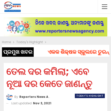
Home
Today's Highlight
ପ୍ରମୁଖ ଖବର
ଏକକ ଶିକ୍ଷକ ସ୍କୁଲରେ ତୁରନ୍ତ ନି
ତେଲ ଦର କମିଲା; ଏବେ
ନୂଆ ଦର କେତେ ଜାଣନ୍ତୁ
TODAY'S HIGHLIGHT
By
Reporters News Agency
Last updated
Nov 3, 2021