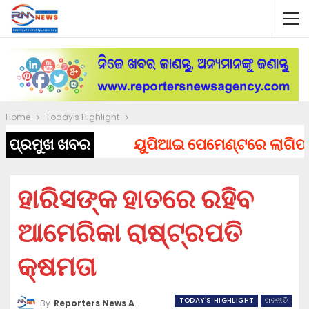
Home
Today's Highlight
ପ୍ରମୁଖ ଖବର
ୟୁପିଆଇ ପେମେଣ୍ଟରେ ଲାଗିପାରେ ଚ
ହାରିସଙ୍କ ହାତରେ ରହିବ
ଆମେରିକା ରାଷ୍ଟ୍ରପତି
କ୍ଷମତା
TODAY'S HIGHLIGHT
ରାଜନୀତି
By
Reporters News Agency