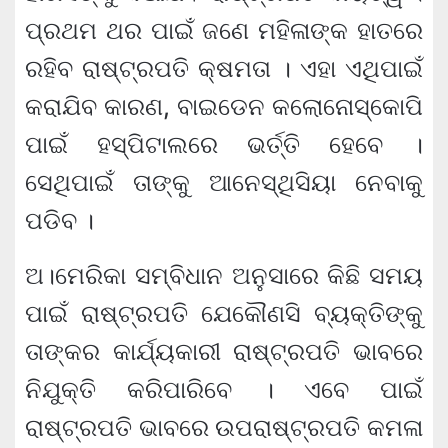
ପ୍ରଥମ ଥର ପାଇଁ ଜଣେ ମହିଳାଙ୍କ ହାତରେ
ରହିବ ରାଷ୍ଟ୍ରପତି କ୍ଷମତା । ଏହା ଏଥିପାଇଁ
କରାଯିବ କାରଣ, ବାଇଡେନ କଲୋନୋସ୍କୋପି
ପାଇଁ ହସ୍ପିଟାଲରେ ଭର୍ତ୍ତି ହେବେ ।
ସେଥିପାଇଁ ତାଙ୍କୁ ଆନେସ୍ଥିସିୟା ନେବାକୁ
ପଡିବ ।
ଅ।ମେରିକା ସମ୍ବିଧାନ ଅନୁସାରେ କିଛି ସମୟ
ପାଇଁ ରାଷ୍ଟ୍ରପତି ଯେକୌଣସି ବ୍ୟକ୍ତିଙ୍କୁ
ତାଙ୍କର କାର୍ଯ୍ୟକାରୀ ରାଷ୍ଟ୍ରପତି ଭାବରେ
ନିଯୁକ୍ତି କରିପାରିବେ । ଏବେ ପାଇଁ
ରାଷ୍ଟ୍ରପତି ଭାବରେ ଉପରାଷ୍ଟ୍ରପତି କମଳା