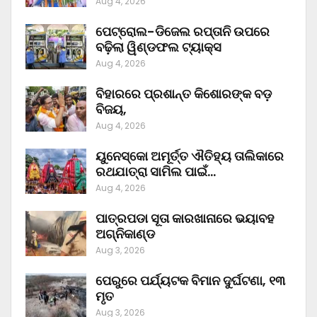
Aug 4, 2026
ପେଟ୍ରୋଲ-ଡିଜେଲ ରପ୍ତାନି ଉପରେ
ବଢ଼ିଲା ୱିଣ୍ଡଫଲ ଟ୍ୟାକ୍ସ
Aug 4, 2026
ବିହାରରେ ପ୍ରଶାନ୍ତ କିଶୋରଙ୍କ ବଡ଼
ବିଜୟ,
Aug 4, 2026
ୟୁନେସ୍କୋ ଅମୂର୍ତ୍ତ ଐତିହ୍ୟ ତାଲିକାରେ
ରଥଯାତ୍ରା ସାମିଲ ପାଇଁ…
Aug 4, 2026
ପାତ୍ରପଡା ସୂତା କାରଖାନାରେ ଭୟାବହ
ଅଗ୍ନିକାଣ୍ଡ
Aug 3, 2026
ପେରୁରେ ପର୍ଯ୍ୟଟକ ବିମାନ ଦୁର୍ଘଟଣା, ୧୩
ମୃତ
Aug 3, 2026