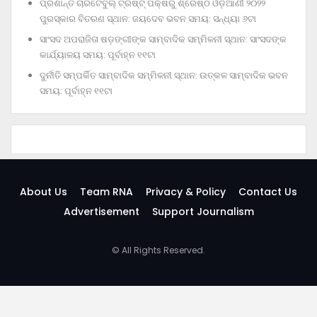
ପ୍ରଶାନ୍ତି ଚାରିଟେବୁଲ୍‌ ଟ୍ରଷ୍ଟ୍‌ ପକ୍ଷରୁ ଶ୍ରେଷ୍ଠ ଓଡ଼ିଆଣୀ ୨୦୨୨
ପୁରସ୍କାର ବିତରଣ ସ୍ଥାନ: ଜୟଦେବ ଭବନ ସମୟ: ସନ୍ଧ୍ୟା ୬ଟା
ସାଂସଦ ଅପରାଜିତା ଷଡ଼ଙ୍ଗୀଙ୍କ ସାମ୍ବାଦିକ ସମ୍ମିଳନୀ ସ୍ଥାନ: ସାଂସଦଙ୍କ
କାର୍ଯ୍ୟାଳୟ ସମୟ: ପୂର୍ବାହ୍ନ ୧୧ଟା
ଦୁର୍ନୀତି ସମ୍ପର୍କିତ ସାମ୍ବାଦିକ ସମ୍ମିଳନୀ ସ୍ଥାନ: ଉତ୍କଳ ସାମ୍ବାଦିକ ଭବନ
ସମୟ: ପୂର୍ବାହ୍ନ ୧୧ଟା
About Us
Team RNA
Privacy & Policy
Contact Us
Advertisement
Support Journalism
© All Rights Reserved.