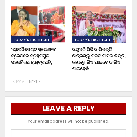
TODAY'S HIGHLIGHT
TODAY'S HIGHLIGHT
‘ପ୍ରେସିଡେଣ୍ଟ ସ୍ପେଶାଲ’
ଓୟୁଏଟି ପିଜି ଓ ପିଏଚ୍‌ଡି
ଟ୍ରେନରେ ବ୍ରହ୍ମପୁର
ଛାତ୍ରଙ୍କୁ ମିଳିବ ମାସିକ ଭତ୍ତା,
ପହଞ୍ଚିଲେ ରାଷ୍ଟ୍ରପତି,
ଜାଣନ୍ତୁ କିଏ ପାଇବେ ଓ କିଏ
ପାଇବେନି
PREV
NEXT
LEAVE A REPLY
Your email address will not be published.