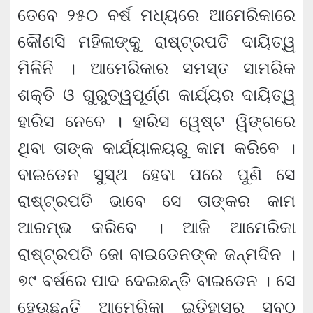
ତେବେ ୨୫୦ ବର୍ଷ ମଧ୍ୟରେ ଆମେରିକାରେ
କୌଣସି ମହିଳାଙ୍କୁ ରାଷ୍ଟ୍ରପତି ଦାୟିତ୍ୱ
ମିଳିନି । ଆମେରିକାର ସମସ୍ତ ସାମରିକ
ଶକ୍ତି ଓ ଗୁରୁତ୍ୱପୂର୍ଣ୍ଣ କାର୍ଯ୍ୟର ଦାୟିତ୍ୱ
ହାରିସ ନେବେ । ହାରିସ ୱେଷ୍ଟ ୱିଙ୍ଗରେ
ଥିବା ତାଙ୍କ କାର୍ଯ୍ୟାଳୟରୁ କାମ କରିବେ ।
ବାଇଡେନ ସୁସ୍ଥ ହେବା ପରେ ପୁଣି ସେ
ରାଷ୍ଟ୍ରପତି ଭାବେ ସେ ତାଙ୍କର କାମ
ଆରମ୍ଭ କରିବେ । ଆଜି ଆମେରିକା
ରାଷ୍ଟ୍ରପତି ଜୋ ବାଇଡେନଙ୍କ ଜନ୍ମଦିନ ।
୭୯ ବର୍ଷରେ ପାଦ ଦେଇଛନ୍ତି ବାଇଡେନ । ସେ
ହେଉଛନ୍ତି ଆମେରିକା ଇତିହାସର ସବୁଠୁ