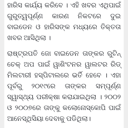
ହାରିସ କାର୍ଯ୍ୟ କରିବେ । ଏହି ଖବର ଏଥିପାଇଁ
ଗୁରୁତ୍ୱପୂର୍ଣ୍ଣ କାରଣ ନିକଟରେ ଦୁଇ
ବାଇଡେନ ଓ ହାରିସଙ୍କ ମଧ୍ୟରେ ତିକ୍ତତା
ଖବର ଆସିଥିଲା ।
ରାଷ୍ଟ୍ରପତି ଜୋ ବାଇଡେନ ତାଙ୍କର ରୁଟିନ୍
ଚେକ୍ ଅପ ପାଇଁ ୱାଶିଂଟନର ୱାଲଟର ରିଡ୍
ମିଲଟାରୀ ହସ୍ପିଟାଲରେ ଭର୍ତି ହେବେ । ଏହା
ପୂର୍ବରୁ ୨୦୧୯ରେ ତାଙ୍କର ସମ୍ପୂର୍ଣ୍ଣ
ସ୍ୱାସ୍ଥ୍ୟ ପରୀକ୍ଷା କରାଯାଇଥିଲା । ୨୦୦୨
ଓ ୨୦୦୭ରେ ତାଙ୍କୁ କଲୋନୋସ୍କୋପି ପାଇଁ
ଆନେସ୍ଥିସିୟା ଦେବାକୁ ପଡିଥିଲା।