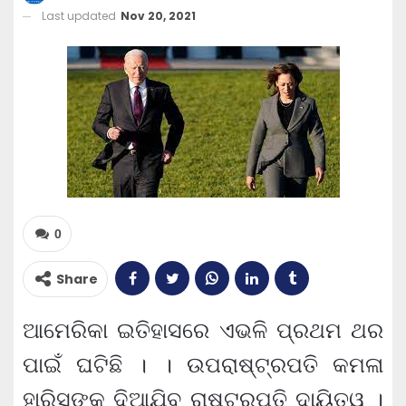
Last updated
Nov 20, 2021
0
Share
ଆମେରିକା ଇତିହାସରେ ଏଭଳି ପ୍ରଥମ ଥର
ପାଇଁ ଘଟିଛି । । ଉପରାଷ୍ଟ୍ରପତି କମଳା
ହାରିସଙ୍କୁ ଦିଆଯିବ ରାଷ୍ଟ୍ରପତି ଦାୟିତ୍ୱ ।