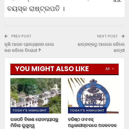
ବୟସ୍କ ରାଷ୍ଟ୍ରପତି ।
PREV POST
NEXT POST
କୃଷି ଆଇନ ପ୍ରତ୍ୟାହାର ନେଇ
ଛାତ୍ରଙ୍କଠୁ ଆଗରେ ରହିଲେ
କଣ କହିଲେ ବିରୋଧୀ ?
ଛାତ୍ରୀ
YOU MIGHT ALSO LIKE
All
TODAY'S HIGHLIGHT
TODAY'S HIGHLIGHT
ଗଜପତି ବିକାଶ ରୋଡମ୍ୟାପ୍‌କୁ
ବରିଷ୍ଠ ଓଏଏସ୍‌
ମିଳିଲା ଗୁରୁତ୍ୱ
ଅଧିକାରୀସ୍ତରରେ ଅଦଳବଦଳ