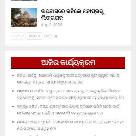
ଉପବାସରେ ରହିଲେ ମହାପ୍ରଭୁ
ଲିଙ୍ଗରାଜ
Aug 3, 2026
PREV
NEXT
1 of 954
ଆଜିର କାର୍ଯ୍ୟକ୍ରମ
ଓଡ଼ିଶା ଊର୍ଦ୍ଦୁ ଏକାଡେମି ପକ୍ଷରୁ ‘ଜାତୀୟସ୍ତରୀୟ ସୁଫି କୱାଲି’ ସ୍ଥାନ:
ରବୀନ୍ଦ୍ର ମଣ୍ଡପ, ସମୟ: ସଂଧ୍ୟା ସାଢ଼େ ୬ଟା
ଅକ୍ଷର ଓ ସମ୍ବିଧାନ ସୁରକ୍ଷା ମଞ୍ଚ ପକ୍ଷରୁ ‘ଆସନ୍ତୁ ଶୁଣିବା ନିରଂଜନ
ଟକ୍‌ଲେଙ୍କୁ’ ସ୍ଥାନ: ପ୍ରେସ୍‌ କ୍ଲବ୍‌ ଅଫ୍‌ ଓଡ଼ିଶା ସମୟ: ସଂଧ୍ୟା ସାଢ଼େ ୬ଟା
ସମୃଦ୍ଧ ଓଡ଼ିଶା ରାଜ୍ୟ ଯୁବବାହିନୀର ଜିଲ୍ଲା ସ୍ତରୀୟ କମିଟି ଗଠନ ପାଇଁ
କର୍ମଶାଳା ସ୍ଥାନ: ଲୋହିଆ ଏକାଡେମି ସମୟ: ଅପରାହ୍‌ଣ ୪ଟା
ଅଶାନ୍ତ ଆତ୍ମା ପୁସ୍ତକ ଲୋକାର୍ପଣ ଓ ସାରସ୍ବତ ସମାରୋହ ସ୍ଥାନ: ପାନ୍ଥ
ନିବାସ ସମୟ: ସନ୍ଧ୍ୟା ୫ଟା