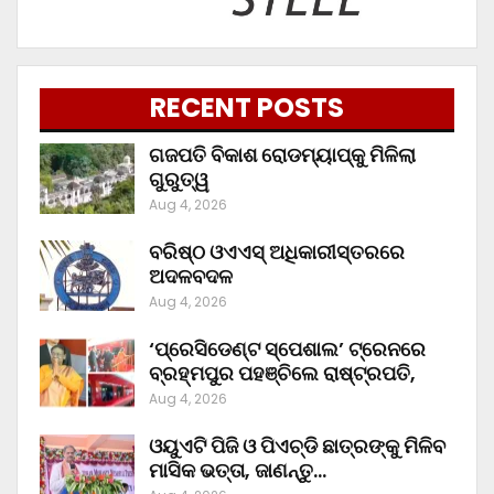
RECENT POSTS
ଗଜପତି ବିକାଶ ରୋଡମ୍ୟାପ୍‌କୁ ମିଳିଲା
ଗୁରୁତ୍ୱ
Aug 4, 2026
ବରିଷ୍ଠ ଓଏଏସ୍‌ ଅଧିକାରୀସ୍ତରରେ
ଅଦଳବଦଳ
Aug 4, 2026
‘ପ୍ରେସିଡେଣ୍ଟ ସ୍ପେଶାଲ’ ଟ୍ରେନରେ
ବ୍ରହ୍ମପୁର ପହଞ୍ଚିଲେ ରାଷ୍ଟ୍ରପତି,
Aug 4, 2026
ଓୟୁଏଟି ପିଜି ଓ ପିଏଚ୍‌ଡି ଛାତ୍ରଙ୍କୁ ମିଳିବ
ମାସିକ ଭତ୍ତା, ଜାଣନ୍ତୁ…