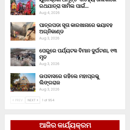
ରଥଯାତ୍ରା ସାମିଲ ପାଇଁ…
Aug 4, 2026
ପାତ୍ରପଡା ସୂତା କାରଖାନାରେ ଭୟାବହ
ଅଗ୍ନିକାଣ୍ଡ
Aug 3, 2026
ପେରୁରେ ପର୍ଯ୍ୟଟକ ବିମାନ ଦୁର୍ଘଟଣା, ୧୩
ମୃତ
Aug 3, 2026
ଉପବାସରେ ରହିଲେ ମହାପ୍ରଭୁ
ଲିଙ୍ଗରାଜ
Aug 3, 2026
PREV
NEXT
1 of 954
ଆଜିର କାର୍ଯ୍ୟକ୍ରମ