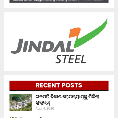
RECENT POSTS
ଗଜପତି ବିକାଶ ରୋଡମ୍ୟାପ୍‌କୁ ମିଳିଲା
ଗୁରୁତ୍ୱ
Aug 4, 2026