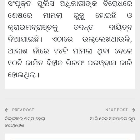
ସଂପୃକ୍ତ ପୁଲିସ ଅଧିକାରୀଙ୍କ ବିରୋଧରେ
ଶେଷରେ ମାମଲା ରୁଜୁ ହୋଇଛି ଓ
କ୍ରାଇମବ୍ରାଞ୍ଚକୁ ତଦନ୍ତ ଦାୟିତ୍ବ
ଦିଆଯାଇଛି। ଏଠାରେ ଉଲ୍ଲେଖଥାଉକି,
ଆକାଶ ନାଁରେ ୧୪ଟି ମାମଲା ଥିବା ବେଳେ
୧୦ଟି ଜାମିନ ବିହୀନ ଗିରଫ ପରଓ୍ବାନା ଜାରି
ହୋଇଥିଲା।
PREV POST
NEXT POST
ଦିଲ୍ଲୀରେ ଶସ୍ତା ହେଲା
ଆଜି ନେବ ଅବପାତର ରୂପ
ପେଟ୍ରୋଲ