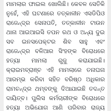
ମାମଲାର ଫାଇଲ ଖୋଲିଛି। କେବଳ ସେତିକି
ନୁହେଁ, ଏହି ଘଟଣାରେ ତତ୍କାଳୀନ ଏସଡିପିଓ
ରାଜେନ୍ଦ୍ର ସେନାପତି, ତତ୍କାଳୀନ ଟାଉନ
ଥାନା ଆଇଆଇସି ତପନ ରଥ ଓ ଅନ୍ୟ ଦୁଇ
ସବ ଇନସପେକ୍ଟର ଶିବ ସାହୁ ଏବଂ
ରାଜେନ୍ଦ୍ର ବଳିଆର ସିଂହଙ୍କ ବିରୋଧରେ
ହତ୍ୟା ମାମଲା ରୁଜୁ କରାଯାଇଛି।
କ୍ରାଇମବ୍ରାଞ୍ଚ ଏହି ମାମଲାରେ ତନାଘନା
ଆରମ୍ଭ କରିବା ସହିତ ବରିଷ୍ଠ ଅଧିକାର
ରାମଚନ୍ଦ୍ର ଥମ୍ବଙ୍କୁ ଦିଆଯାଇଛି ତଦନ୍ତ
ଦାୟିତ୍ବ। ପୁଲିସ କର୍ମଚାରୀଙ୍କ ବିରୋଧରେ
ହତ୍ୟା ଅଭିଯୋଗ ଆଣି ପରିବାର ରାଜ୍ୟ