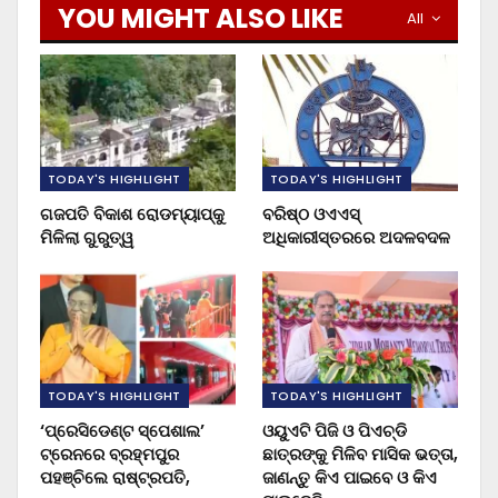
YOU MIGHT ALSO LIKE
All
TODAY'S HIGHLIGHT
TODAY'S HIGHLIGHT
ଗଜପତି ବିକାଶ ରୋଡମ୍ୟାପ୍‌କୁ
ବରିଷ୍ଠ ଓଏଏସ୍‌
ମିଳିଲା ଗୁରୁତ୍ୱ
ଅଧିକାରୀସ୍ତରରେ ଅଦଳବଦଳ
TODAY'S HIGHLIGHT
TODAY'S HIGHLIGHT
‘ପ୍ରେସିଡେଣ୍ଟ ସ୍ପେଶାଲ’
ଓୟୁଏଟି ପିଜି ଓ ପିଏଚ୍‌ଡି
ଟ୍ରେନରେ ବ୍ରହ୍ମପୁର
ଛାତ୍ରଙ୍କୁ ମିଳିବ ମାସିକ ଭତ୍ତା,
ପହଞ୍ଚିଲେ ରାଷ୍ଟ୍ରପତି,
ଜାଣନ୍ତୁ କିଏ ପାଇବେ ଓ କିଏ