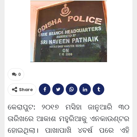
0
Share
କେରାପୁଟ: ୨୦୧୭ ମସିହା ଜାନୁଆରି ୩୦
ତାରିଖରେ ଆକାଶ ମହୁରିଆକୁ ଏନକାଉଣ୍ଟର
ହୋଇଥିଲା। ପାଖାପାଖି ୪ବର୍ଷ ପରେ ଏହି