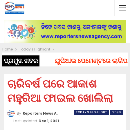
Home
Today's Highlight
ପ୍ରମୁଖ ଖବର
ୟୁପିଆଇ ପେମେଣ୍ଟରେ ଲାଗିପାରେ ଚ
ଚାରିବର୍ଷ ପରେ ଆକାଶ
ମହୁରିଆ ଫାଇଲ ଖୋଲିଲା
TODAY'S HIGHLIGHT
ଅପରାଧ
By
Reporters News Agency
Last updated
Dec 1, 2021