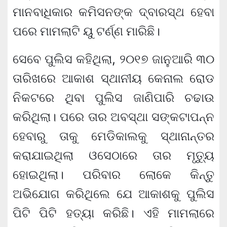
ମାନବାଧିକାର କମିସନଙ୍କ ଦ୍ବାରସ୍ଥ ହେବା
ପରେ ମାମଲାଟି ୟୁ ଟର୍ଣ୍ଣ ମାରିଛି।
ସେବେ ପୁଲିସ କହିଥିଲା, ୨୦୧୭ ଜାନୁଆରି ୩୦
ତାରିଖରେ ଆକାଶ ସ୍ଥାନୀୟ କେନାଲ ରୋଡ
ନିକଟରେ ଥିବା ପୁଲିସ ଜାଣିପାରି ଚଢାଉ
କରିଥିଲା। ପରେ ତାର ଅବସ୍ଥା ସଙ୍କଟାପନ୍ନ
ହେବାରୁ ତାକୁ ମେଡିକାଲକୁ ସ୍ଥାନାନ୍ତର
କରାଯାଇଥିଲା ଓସେଠାରେ ତାର ମୃତ୍ୟୁ
ହୋଇଥିଲା। ପରିବାର ଲୋକେ କିନ୍ତୁ
ଅଭିଯୋଗ କରିଥିଲେ ଯେ ଆକାଶକୁ ପୁଲିସ
ପିଟି ପିଟି ହତ୍ୟା କରିଛି। ଏହି ମାମଲାରେ