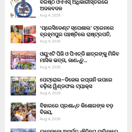
ବରିଷ୍ଠ ଓଏଏସ୍‌ ଅଧିକାରୀସ୍ତରରେ
ଅଦଳବଦଳ
Aug 4, 2026
‘ପ୍ରେସିଡେଣ୍ଟ ସ୍ପେଶାଲ’ ଟ୍ରେନରେ
ବ୍ରହ୍ମପୁର ପହଞ୍ଚିଲେ ରାଷ୍ଟ୍ରପତି,
Aug 4, 2026
ଓୟୁଏଟି ପିଜି ଓ ପିଏଚ୍‌ଡି ଛାତ୍ରଙ୍କୁ ମିଳିବ
ମାସିକ ଭତ୍ତା, ଜାଣନ୍ତୁ…
Aug 4, 2026
ପେଟ୍ରୋଲ-ଡିଜେଲ ରପ୍ତାନି ଉପରେ
ବଢ଼ିଲା ୱିଣ୍ଡଫଲ ଟ୍ୟାକ୍ସ
Aug 4, 2026
ବିହାରରେ ପ୍ରଶାନ୍ତ କିଶୋରଙ୍କ ବଡ଼
ବିଜୟ,
Aug 4, 2026
ୟୁନେସ୍କୋ ଅମୂର୍ତ୍ତ ଐତିହ୍ୟ ତାଲିକାରେ