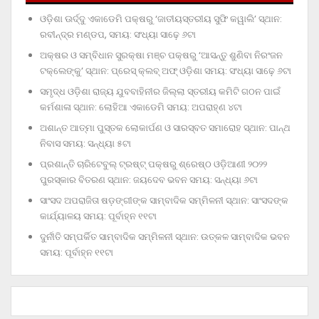
ଓଡ଼ିଶା ଊର୍ଦ୍ଦୁ ଏକାଡେମି ପକ୍ଷରୁ ‘ଜାତୀୟସ୍ତରୀୟ ସୁଫି କୱାଲି’ ସ୍ଥାନ:
ରବୀନ୍ଦ୍ର ମଣ୍ଡପ, ସମୟ: ସଂଧ୍ୟା ସାଢ଼େ ୬ଟା
ଅକ୍ଷର ଓ ସମ୍ବିଧାନ ସୁରକ୍ଷା ମଞ୍ଚ ପକ୍ଷରୁ ‘ଆସନ୍ତୁ ଶୁଣିବା ନିରଂଜନ
ଟକ୍‌ଲେଙ୍କୁ’ ସ୍ଥାନ: ପ୍ରେସ୍‌ କ୍ଲବ୍‌ ଅଫ୍‌ ଓଡ଼ିଶା ସମୟ: ସଂଧ୍ୟା ସାଢ଼େ ୬ଟା
ସମୃଦ୍ଧ ଓଡ଼ିଶା ରାଜ୍ୟ ଯୁବବାହିନୀର ଜିଲ୍ଲା ସ୍ତରୀୟ କମିଟି ଗଠନ ପାଇଁ
କର୍ମଶାଳା ସ୍ଥାନ: ଲୋହିଆ ଏକାଡେମି ସମୟ: ଅପରାହ୍‌ଣ ୪ଟା
ଅଶାନ୍ତ ଆତ୍ମା ପୁସ୍ତକ ଲୋକାର୍ପଣ ଓ ସାରସ୍ବତ ସମାରୋହ ସ୍ଥାନ: ପାନ୍ଥ
ନିବାସ ସମୟ: ସନ୍ଧ୍ୟା ୫ଟା
ପ୍ରଶାନ୍ତି ଚାରିଟେବୁଲ୍‌ ଟ୍ରଷ୍ଟ୍‌ ପକ୍ଷରୁ ଶ୍ରେଷ୍ଠ ଓଡ଼ିଆଣୀ ୨୦୨୨
ପୁରସ୍କାର ବିତରଣ ସ୍ଥାନ: ଜୟଦେବ ଭବନ ସମୟ: ସନ୍ଧ୍ୟା ୬ଟା
ସାଂସଦ ଅପରାଜିତା ଷଡ଼ଙ୍ଗୀଙ୍କ ସାମ୍ବାଦିକ ସମ୍ମିଳନୀ ସ୍ଥାନ: ସାଂସଦଙ୍କ
କାର୍ଯ୍ୟାଳୟ ସମୟ: ପୂର୍ବାହ୍ନ ୧୧ଟା
ଦୁର୍ନୀତି ସମ୍ପର୍କିତ ସାମ୍ବାଦିକ ସମ୍ମିଳନୀ ସ୍ଥାନ: ଉତ୍କଳ ସାମ୍ବାଦିକ ଭବନ
ସମୟ: ପୂର୍ବାହ୍ନ ୧୧ଟା