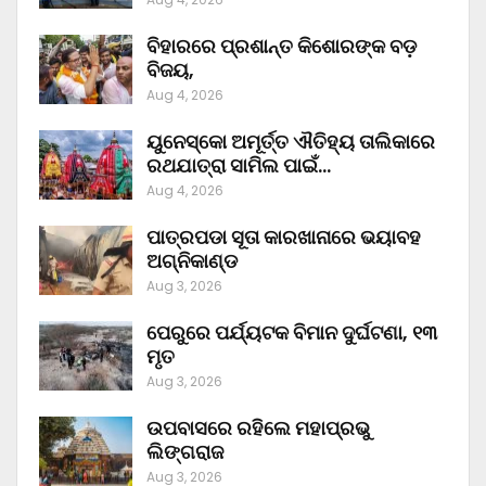
ବିହାରରେ ପ୍ରଶାନ୍ତ କିଶୋରଙ୍କ ବଡ଼
ବିଜୟ,
Aug 4, 2026
ୟୁନେସ୍କୋ ଅମୂର୍ତ୍ତ ଐତିହ୍ୟ ତାଲିକାରେ
ରଥଯାତ୍ରା ସାମିଲ ପାଇଁ…
Aug 4, 2026
ପାତ୍ରପଡା ସୂତା କାରଖାନାରେ ଭୟାବହ
ଅଗ୍ନିକାଣ୍ଡ
Aug 3, 2026
ପେରୁରେ ପର୍ଯ୍ୟଟକ ବିମାନ ଦୁର୍ଘଟଣା, ୧୩
ମୃତ
Aug 3, 2026
ଉପବାସରେ ରହିଲେ ମହାପ୍ରଭୁ
ଲିଙ୍ଗରାଜ
Aug 3, 2026