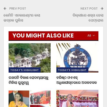
PREV POST
NEXT POST
କେମିତି ଏନକାଉଣ୍ଟର କଲା
ଦିଲ୍ଲୀରେ ଶସ୍ତା ହେଲା
ଭଦ୍ରକ ପୁଲିସ
ପେଟ୍ରୋଲ
YOU MIGHT ALSO LIKE
All
TODAY'S HIGHLIGHT
TODAY'S HIGHLIGHT
ଗଜପତି ବିକାଶ ରୋଡମ୍ୟାପ୍‌କୁ
ବରିଷ୍ଠ ଓଏଏସ୍‌
ମିଳିଲା ଗୁରୁତ୍ୱ
ଅଧିକାରୀସ୍ତରରେ ଅଦଳବଦଳ