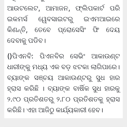
ଆଉଟଲେଟ, ଆମାଜନ, ଫ୍ଲିପକାର୍ଟ ପରି
ଇକମର୍ସ ୱେବସାଇଟରୁ ଇଏମଆଇରେ
କିଣନ୍ତି, ତେବେ ପ୍ରୋସେସିଂ ଫି ଦେୟ
ଦେବାକୁ ପଡିବ।
()ପିଏନବି: ପିଏନବିର ସେଭିଂ ଆକାଉଣ୍ଟ
ଧାରୀଙ୍କୁ ମଧ୍ୟ ଏକ ବଡ଼ ଝଟକା ଲାଗିପାରେ।
ବ୍ୟାଙ୍କ ସଞ୍ଚୟ ଆକାଉଣ୍ଟରୁ ସୁଧ ହାର
ହ୍ରାସ କରିଛି । ବ୍ୟାଙ୍କ ବାର୍ଷିକ ସୁଧ ହାରକୁ
୨.୯୦ ପ୍ରତିଶତରୁ ୨.୮୦ ପ୍ରତିଶତକୁ ହ୍ରାସ
କରିଛି। ଏହା ଆଜିଠୁ କାର୍ଯ୍ୟକାରୀ ହେବ।