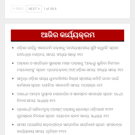
PREV
NEXT
1 of 954
ଆଜିର କାର୍ଯ୍ୟକ୍ରମ
ଓଡ଼ିଶା ଊର୍ଦ୍ଦୁ ଏକାଡେମି ପକ୍ଷରୁ ‘ଜାତୀୟସ୍ତରୀୟ ସୁଫି କୱାଲି’ ସ୍ଥାନ:
ରବୀନ୍ଦ୍ର ମଣ୍ଡପ, ସମୟ: ସଂଧ୍ୟା ସାଢ଼େ ୬ଟା
ଅକ୍ଷର ଓ ସମ୍ବିଧାନ ସୁରକ୍ଷା ମଞ୍ଚ ପକ୍ଷରୁ ‘ଆସନ୍ତୁ ଶୁଣିବା ନିରଂଜନ
ଟକ୍‌ଲେଙ୍କୁ’ ସ୍ଥାନ: ପ୍ରେସ୍‌ କ୍ଲବ୍‌ ଅଫ୍‌ ଓଡ଼ିଶା ସମୟ: ସଂଧ୍ୟା ସାଢ଼େ ୬ଟା
ସମୃଦ୍ଧ ଓଡ଼ିଶା ରାଜ୍ୟ ଯୁବବାହିନୀର ଜିଲ୍ଲା ସ୍ତରୀୟ କମିଟି ଗଠନ ପାଇଁ
କର୍ମଶାଳା ସ୍ଥାନ: ଲୋହିଆ ଏକାଡେମି ସମୟ: ଅପରାହ୍‌ଣ ୪ଟା
ଅଶାନ୍ତ ଆତ୍ମା ପୁସ୍ତକ ଲୋକାର୍ପଣ ଓ ସାରସ୍ବତ ସମାରୋହ ସ୍ଥାନ: ପାନ୍ଥ
ନିବାସ ସମୟ: ସନ୍ଧ୍ୟା ୫ଟା
ପ୍ରଶାନ୍ତି ଚାରିଟେବୁଲ୍‌ ଟ୍ରଷ୍ଟ୍‌ ପକ୍ଷରୁ ଶ୍ରେଷ୍ଠ ଓଡ଼ିଆଣୀ ୨୦୨୨
ପୁରସ୍କାର ବିତରଣ ସ୍ଥାନ: ଜୟଦେବ ଭବନ ସମୟ: ସନ୍ଧ୍ୟା ୬ଟା
ସାଂସଦ ଅପରାଜିତା ଷଡ଼ଙ୍ଗୀଙ୍କ ସାମ୍ବାଦିକ ସମ୍ମିଳନୀ ସ୍ଥାନ: ସାଂସଦଙ୍କ
କାର୍ଯ୍ୟାଳୟ ସମୟ: ପୂର୍ବାହ୍ନ ୧୧ଟା