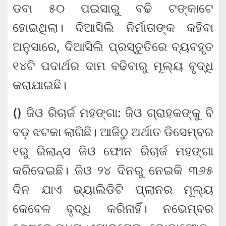
ଡବା ୫୦ ପଇସାରୁ ବଢି ଟଙ୍କାଟେ
ହୋଇଥିଲା। ଦିଆସିଲି ନିର୍ମାତାଙ୍କ କହିବା
ଅନୁସାରେ, ଦିଆସିଲି ପ୍ରସ୍ତୁତିରେ ବ୍ୟବହୃତ
୧୪ଟି ପଦାର୍ଥର ଦାମ ବଢିବାରୁ ମୂଲ୍ୟ ବୃଦ୍ଧି
କରାଯାଇଛି।
() ଜିଓ ରିଚାର୍ଜ ମହଙ୍ଗା: ଜିଓ ଗ୍ରାହକଙ୍କୁ ବି
ବଡ଼ ଝଟକା ଲାଗିଛି। ଆଜିଠୁ ଅର୍ଥାତ ଡିସେମ୍ବର
୧ରୁ ରିଲାନ୍ସ ଜିଓ ଫୋନ ରିଚାର୍ଜ ମହଙ୍ଗା
କରିଦେଇଛି। ଜିଓ ୨୪ ଦିନରୁ ନେଇକି ୩୬୫
ଦିନ ଯାଏ ଭ୍ୟାଲିଡିଟି ପ୍ଲାନର ମୂଲ୍ୟ
କେବେଳ ବୃଦ୍ଧି କରିନାହିଁ। ନଭେମ୍ବର