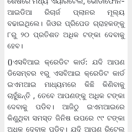
ଶେଷରେ ମଧ୍ୟ ଏୟାରଟେଲ, ଭୋଡାଫୋନ-
ଆଇଡିଆ ରିଚାର୍ଜ ପ୍ଲାନର ମୂଲ୍ୟ
ବଢାଇଥିଲେ। ଜିଓର ପ୍ରିପେଡ ଗ୍ରାହକଙ୍କୁ
୮ରୁ ୨୦ ପ୍ରତିଶତ ଅଧିକ ଟଙ୍କା ଦେବାକୁ
ହେବ।
()ଏସବିଆଇ କ୍ରେଡିଟ କାର୍ଡ: ଯଦି ଆପଣ
ଡିସେମ୍ବର ୧ରୁ ଏସବିଆଇ କ୍ରେଡିଟ କାର୍ଡ
ଇଏମଆଇ ମାଧ୍ୟମରେ କିଛି କିଣିବାକୁ
ଚାହୁଁଛନ୍ତି , ତେବେ ଆପଣଙ୍କୁ ଅଧିକ ଟଙ୍କା
ଦେବାକୁ ପଡିବ। ଆଜିଠୁ ଇଏମଆଇରେ
କିଣୁଥିବା ସମସ୍ତ ଜିନିଷ ଉପରେ ୯୯ ଟଙ୍କା
ଅଧିକ ଦେବାକୁ ପଡିବ। ଯଦି ଆପଣ ରିଟେଲ