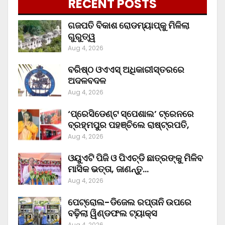
RECENT POSTS
ଗଜପତି ବିକାଶ ରୋଡମ୍ୟାପ୍‌କୁ ମିଳିଲା
ଗୁରୁତ୍ୱ
Aug 4, 2026
ବରିଷ୍ଠ ଓଏଏସ୍‌ ଅଧିକାରୀସ୍ତରରେ
ଅଦଳବଦଳ
Aug 4, 2026
‘ପ୍ରେସିଡେଣ୍ଟ ସ୍ପେଶାଲ’ ଟ୍ରେନରେ
ବ୍ରହ୍ମପୁର ପହଞ୍ଚିଲେ ରାଷ୍ଟ୍ରପତି,
Aug 4, 2026
ଓୟୁଏଟି ପିଜି ଓ ପିଏଚ୍‌ଡି ଛାତ୍ରଙ୍କୁ ମିଳିବ
ମାସିକ ଭତ୍ତା, ଜାଣନ୍ତୁ…
Aug 4, 2026
ପେଟ୍ରୋଲ-ଡିଜେଲ ରପ୍ତାନି ଉପରେ
ବଢ଼ିଲା ୱିଣ୍ଡଫଲ ଟ୍ୟାକ୍ସ
Aug 4, 2026