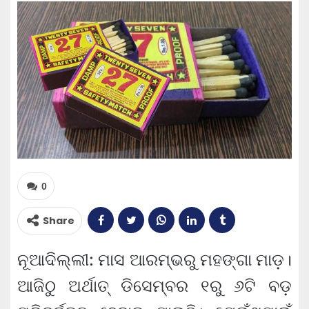
0
Share
ନୂଆଦିଲ୍ଲୀ: ମାସ ଆରମ୍ଭରୁ ମହଙ୍ଗା ମାଡ଼।
ଆଜିଠୁ ଅର୍ଥାତ୍ ଡିସେମ୍ବର ୧ରୁ ୬ଟି ବଡ଼