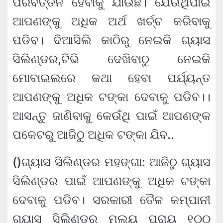
ପରିବର୍ତ୍ତନ ହେବାକୁ ଯାଉଛି। ଯେଉଁଥିପାଇଁ
ଆପଣଙ୍କୁ ଅଧିକ ଅର୍ଥ ଖର୍ଚ୍ଚ କରିବାକୁ
ପଡିବ। ଦିଆସିଲି କାଠିରୁ ନେଇକି ଗ୍ୟାସ
ସିଲିଣ୍ଡର,ଟିଭି ଦେଖିବାଠୁ ନେଇକି
ମୋବାଇଲରେ କଥା ହେବା ପର୍ଯ୍ୟନ୍ତ
ଆପଣଙ୍କୁ ଅଧିକ ଟଙ୍କା ଦେବାକୁ ପଡିବ।।
ଆସନ୍ତୁ ଜାଣିବାକୁ କେଉଁଥି ପାଇଁ ଆପଣଙ୍କ
ପକେଟରୁ ଆଜିଠୁ ଅଧିକ ଟଙ୍କା ଯିବ..
()ଗ୍ୟାସ ସିଲିଣ୍ଡର ମହଙ୍ଗା: ଆଜିଠୁ ଗ୍ୟାସ
ସିଲିଣ୍ଡର ପାଇଁ ଆପଣଙ୍କୁ ଅଧିକ ଟଙ୍କା
ଦେବାକୁ ପଡିବ। ସରକାରୀ ତୈଳ କମ୍ପାନୀ
ଗ୍ୟାସ ସିଲିଣ୍ଡର ମୂଲ୍ୟ ପ୍ରାୟ ୧୦୦