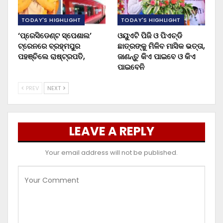
TODAY'S HIGHLIGHT
TODAY'S HIGHLIGHT
‘ପ୍ରେସିଡେଣ୍ଟ ସ୍ପେଶାଲ’
ଓୟୁଏଟି ପିଜି ଓ ପିଏଚ୍‌ଡି
ଟ୍ରେନରେ ବ୍ରହ୍ମପୁର
ଛାତ୍ରଙ୍କୁ ମିଳିବ ମାସିକ ଭତ୍ତା,
ପହଞ୍ଚିଲେ ରାଷ୍ଟ୍ରପତି,
ଜାଣନ୍ତୁ କିଏ ପାଇବେ ଓ କିଏ
ପାଇବେନି
PREV
NEXT
LEAVE A REPLY
Your email address will not be published.