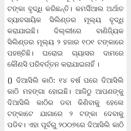
ଟଙ୍କା ବୃଦ୍ଧି କରିଛନ୍ତି। କମର୍ସିଆଲ ଅର୍ଥାତ
ବ୍ୟାବସାୟିକ ସିଲିଣ୍ଡର ମୂଲ୍ୟ ବୃଦ୍ଧି
କରାଯାଇଛି। ଦିଲ୍ଲୀରେ ବାଣିଜ୍ୟିକ
ସିଲିଣ୍ଡର ମୂଲ୍ୟ ୨ ହଜାର ୧୦୧ ଟଙ୍କାରେ
ପହଞ୍ଚିଛି। ଘରୋଇ ଗ୍ୟାସର ଦାମରେ
କୌଣସି ପରିବର୍ତ୍ତନ କରାଯାଇନାହିଁ ।
() ଦିଆସିଲି କାଠି: ୧୪ ବର୍ଷ ପରେ ଦିଆସିଲି
କାଠି ମହଙ୍ଗା ହୋଇଛି। ଆଜିଠୁ ଆପଣଙ୍କୁ
ଦିଆସିଲି କାଠିର ଡବା କିଣିବାକୁ ହେଲେ
ଟଙ୍କାଟେ ଯାଗାରେ ୨ ଟଙ୍କା ଦେବାକୁ
ପଡିବ। ଏହା ପୂର୍ବରୁ ୨୦୦୭ରେ ଦିଆସିଲି କାଠି