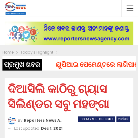
Home
Today's Highlight
ପ୍ରମୁଖ ଖବର
ୟୁପିଆଇ ପେମେଣ୍ଟରେ ଲାଗିପାରେ ଚାର
ଦିଆସିଲି କାଠିରୁ ଗ୍ୟାସ
ସିଲିଣ୍ଡର ସବୁ ମହଙ୍ଗା
TODAY'S HIGHLIGHT
ଅର୍ଥନୀତି
By
Reporters News Agency
Last updated
Dec 1, 2021