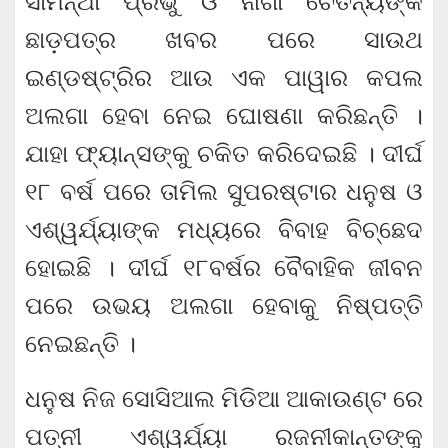
ସାମନ୍ଥା ପ୍ରଭୁ ଓ ନାଗା ଚୈତନ୍ୟଙ୍କ
ଛାଡ଼ପତ୍ର ଖବର ପରେ ସାଉଥ
ଇଣ୍ଡଷ୍ଟ୍ରିର ଆଉ ଏକ ପାୱାର କପଲ
ଅଲଗା ହେବା ନେଇ ଘୋଷଣା କରିଛନ୍ତି ।
ଯାହା ଫ୍ୟାନ୍ସଙ୍କୁ ଚକିତ କରିଦେଇଛି । ଦୀର୍ଘ
୧୮ ବର୍ଷ ପରେ ତାମିଲ ସୁପରଷ୍ଟାର ଧନୁଷ ଓ
ଏଶ୍ୱର୍ଯ୍ୟାଙ୍କ ମଧ୍ୟରେ ବିବାହ ବିଚ୍ଛେଦ
ହୋଇଛି । ଦୀର୍ଘ ୧୮ବର୍ଷର ବୈବାହିକ ଜୀବନ
ପରେ ଉଭୟ ଅଲଗା ହେବାକୁ ନିଷ୍ପତ୍ତି
ନେଇଛନ୍ତି ।
ଧନୁଷ ନିଜ ସୋସିଆଲ ମିଡିଆ ଆକାଉଣ୍ଟ ରେ
ପତ୍ନୀ ଏଶ୍ୱର୍ଯ୍ୟା ରଜନୀକାନ୍ତଙ୍କୁ