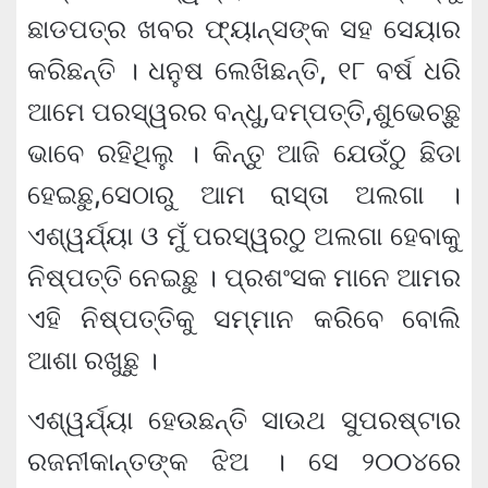
ଛାଡପତ୍ର ଖବର ଫ୍ୟାନ୍ସଙ୍କ ସହ ସେୟାର
କରିଛନ୍ତି । ଧନୁଷ ଲେଖିଛନ୍ତି, ୧୮ ବର୍ଷ ଧରି
ଆମେ ପରସ୍ୱରର ବନ୍ଧୁ,ଦମ୍ପତ୍ତି,ଶୁଭେଚ୍ଛୁ
ଭାବେ ରହିଥିଲୁ । କିନ୍ତୁ ଆଜି ଯେଉଁଠୁ ଛିଡା
ହେଇଛୁ,ସେଠାରୁ ଆମ ରାସ୍ତା ଅଲଗା ।
ଏଶ୍ୱର୍ଯ୍ୟା ଓ ମୁଁ ପରସ୍ୱରଠୁ ଅଲଗା ହେବାକୁ
ନିଷ୍ପତ୍ତି ନେଇଛୁ । ପ୍ରଶଂସକ ମାନେ ଆମର
ଏହି ନିଷ୍ପତ୍ତିକୁ ସମ୍ମାନ କରିବେ ବୋଲି
ଆଶା ରଖୁଛୁ ।
ଏଶ୍ୱର୍ଯ୍ୟା ହେଉଛନ୍ତି ସାଉଥ ସୁପରଷ୍ଟାର
ରଜନୀକାନ୍ତଙ୍କ ଝିଅ । ସେ ୨୦୦୪ରେ