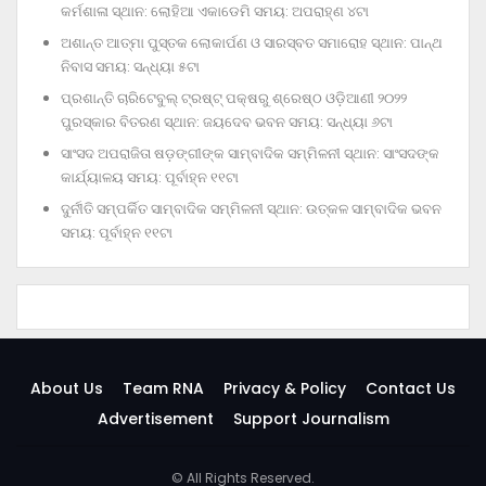
କର୍ମଶାଳା ସ୍ଥାନ: ଲୋହିଆ ଏକାଡେମି ସମୟ: ଅପରାହ୍‌ଣ ୪ଟା
ଅଶାନ୍ତ ଆତ୍ମା ପୁସ୍ତକ ଲୋକାର୍ପଣ ଓ ସାରସ୍ବତ ସମାରୋହ ସ୍ଥାନ: ପାନ୍ଥ
ନିବାସ ସମୟ: ସନ୍ଧ୍ୟା ୫ଟା
ପ୍ରଶାନ୍ତି ଚାରିଟେବୁଲ୍‌ ଟ୍ରଷ୍ଟ୍‌ ପକ୍ଷରୁ ଶ୍ରେଷ୍ଠ ଓଡ଼ିଆଣୀ ୨୦୨୨
ପୁରସ୍କାର ବିତରଣ ସ୍ଥାନ: ଜୟଦେବ ଭବନ ସମୟ: ସନ୍ଧ୍ୟା ୬ଟା
ସାଂସଦ ଅପରାଜିତା ଷଡ଼ଙ୍ଗୀଙ୍କ ସାମ୍ବାଦିକ ସମ୍ମିଳନୀ ସ୍ଥାନ: ସାଂସଦଙ୍କ
କାର୍ଯ୍ୟାଳୟ ସମୟ: ପୂର୍ବାହ୍ନ ୧୧ଟା
ଦୁର୍ନୀତି ସମ୍ପର୍କିତ ସାମ୍ବାଦିକ ସମ୍ମିଳନୀ ସ୍ଥାନ: ଉତ୍କଳ ସାମ୍ବାଦିକ ଭବନ
ସମୟ: ପୂର୍ବାହ୍ନ ୧୧ଟା
About Us
Team RNA
Privacy & Policy
Contact Us
Advertisement
Support Journalism
© All Rights Reserved.