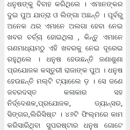
ଧନୁଷଙ୍କୁ ବିବାହ କରିଥିଲେ । ଏମାନଙ୍କର
ଦୁଇ ପୁଅ ଯାତ୍ରା ଓ ଲିଙ୍ଗା ଅଛନ୍ତି । ପୂର୍ବରୁ
ଅନେକ ଥର ଏମାନେ ଅଲଗା ହେବା ନେଇ
ଖବର ଚର୍ଚ୍ଚା ହୋଇଥିଲା , କିନ୍ତୁ ଏମାନେ
ଗଣମାଧ୍ୟମଠୁ ଏହି ଖବରକୁ ନେଇ ଦୂରେଇ
ରହୁଥିଲେ । ଧନୁଷ ହେଉଛନ୍ତି ଜଣାଶୁଣା
ପ୍ରଯୋଜକ କସ୍ତୁରୀ ରାଜାଙ୍କ ପୁଅ । ଧନୁଷ
ହେଉଛନ୍ତି ମଲ୍ଟି ଟ୍ୟାଲେେ ଡ଼ । ସେ ଜଣେ
ଜବରଦସ୍ତ କଳାକାର ସହ
ନିର୍ଦ୍ଦେଶକ,ପ୍ରଯୋଜକ, ଡ୍ୟାନ୍ସର,
ସିଙ୍ଗର,ଲିରିସିଷ୍ଟ । ୪୬ଟି ଫିଲ୍ମରେ କାମ
କରିସାରିଥିବା ସୁପରଷ୍ଟାର ଧନୁଷ ଗୋଟେ