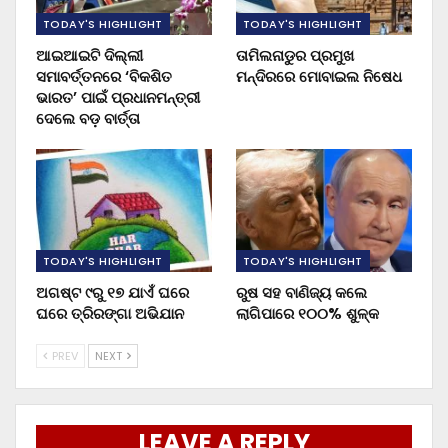
TODAY'S HIGHLIGHT
TODAY'S HIGHLIGHT
ଆଇଆଇଟି ଦିଲ୍ଲୀ
ତାମିଲନାଡୁର ପ୍ରମୁଖ
ସମାବର୍ତ୍ତନରେ ‘ବିକଶିତ
ମନ୍ଦିରରେ ମୋବାଇଲ ନିଷେଧ
ଭାରତ’ ପାଇଁ ପ୍ରଧାନମନ୍ତ୍ରୀ
ଦେଲେ ବଡ଼ ବାର୍ତ୍ତା
TODAY'S HIGHLIGHT
TODAY'S HIGHLIGHT
ଅଗଷ୍ଟ ୯ରୁ ୧୭ ଯାଏଁ ଘରେ
ରୁଷ ସହ ବାଣିଜ୍ୟ କଲେ
ଘରେ ତ୍ରିରଙ୍ଗା ଅଭିଯାନ
ଲାଗିପାରେ ୧୦୦% ଶୁଳ୍କ
PREV
NEXT
LEAVE A REPLY