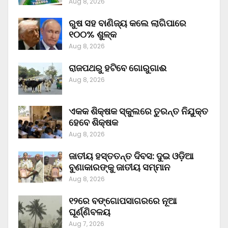
Aug 8, 2026
ରୁଷ ସହ ବାଣିଜ୍ୟ କଲେ ଲାଗିପାରେ
୧୦୦% ଶୁଳ୍କ
Aug 8, 2026
ରାଜପଥରୁ ହଟିବେ ଗୋରୁଗାଈ
Aug 8, 2026
ଏକକ ଶିକ୍ଷକ ସ୍କୁଲରେ ତୁରନ୍ତ ନିଯୁକ୍ତ
ହେବେ ଶିକ୍ଷକ
Aug 8, 2026
ଜାତୀୟ ହସ୍ତତନ୍ତ ଦିବସ: ଦୁଇ ଓଡ଼ିଆ
ବୁଣାକାରଙ୍କୁ ଜାତୀୟ ସମ୍ମାନ
Aug 8, 2026
୧୨ରେ ବଙ୍ଗୋପସାଗରରେ ନୂଆ
ଘୂର୍ଣ୍ଣିବଳୟ
Aug 7, 2026