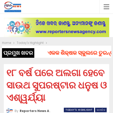
Home
Today's Highlight
ପ୍ରମୁଖ ଖବର
ଏକକ ଶିକ୍ଷକ ସ୍କୁଲରେ ତୁରନ୍ତ ନିଯ
୧୮ ବର୍ଷ ପରେ ଅଲଗା ହେବେ
ସାଉଥ ସୁପରଷ୍ଟାର ଧନୁଷ ଓ
ଏଶ୍ୱର୍ଯ୍ୟା
TODAY'S HIGHLIGHT
ସାମାଜିକ
By
Reporters News Agency