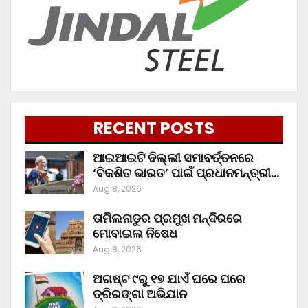
RECENT POSTS
ଆଇଆଇଟି ଦିଲ୍ଲୀ ସମାବର୍ତ୍ତନରେ
‘ବିକଶିତ ଭାରତ’ ପାଇଁ ପ୍ରଧାନମନ୍ତ୍ରୀ…
Aug 8, 2026
ତାମିଲନାଡୁର ପ୍ରମୁଖ ମନ୍ଦିରରେ
ମୋବାଇଲ ନିଷେଧ
Aug 8, 2026
ଅଗଷ୍ଟ ୯ରୁ ୧୭ ଯାଏଁ ଘରେ ଘରେ
ତ୍ରିରଙ୍ଗା ଅଭିଯାନ