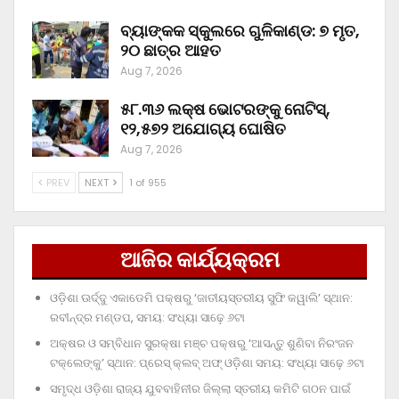
ବ୍ୟାଙ୍କକ ସ୍କୁଲରେ ଗୁଳିକାଣ୍ଡ: ୭ ମୃତ,
୨୦ ଛାତ୍ର ଆହତ
Aug 7, 2026
୫୮.୩୬ ଲକ୍ଷ ଭୋଟରଙ୍କୁ ନୋଟିସ୍‌,
୧୨,୫୭୨ ଅଯୋଗ୍ୟ ଘୋଷିତ
Aug 7, 2026
PREV
NEXT
1 of 955
ଆଜିର କାର୍ଯ୍ୟକ୍ରମ
ଓଡ଼ିଶା ଊର୍ଦ୍ଦୁ ଏକାଡେମି ପକ୍ଷରୁ ‘ଜାତୀୟସ୍ତରୀୟ ସୁଫି କୱାଲି’ ସ୍ଥାନ:
ରବୀନ୍ଦ୍ର ମଣ୍ଡପ, ସମୟ: ସଂଧ୍ୟା ସାଢ଼େ ୬ଟା
ଅକ୍ଷର ଓ ସମ୍ବିଧାନ ସୁରକ୍ଷା ମଞ୍ଚ ପକ୍ଷରୁ ‘ଆସନ୍ତୁ ଶୁଣିବା ନିରଂଜନ
ଟକ୍‌ଲେଙ୍କୁ’ ସ୍ଥାନ: ପ୍ରେସ୍‌ କ୍ଲବ୍‌ ଅଫ୍‌ ଓଡ଼ିଶା ସମୟ: ସଂଧ୍ୟା ସାଢ଼େ ୬ଟା
ସମୃଦ୍ଧ ଓଡ଼ିଶା ରାଜ୍ୟ ଯୁବବାହିନୀର ଜିଲ୍ଲା ସ୍ତରୀୟ କମିଟି ଗଠନ ପାଇଁ