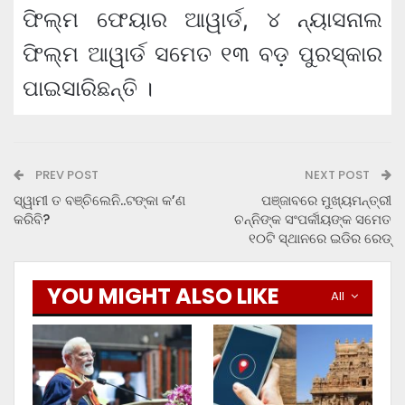
ଫିଲ୍ମ ଫେୟାର ଆୱାର୍ଡ, ୪ ନ୍ୟାସନାଲ
ଫିଲ୍ମ ଆୱାର୍ଡ ସମେତ ୧୩ ବଡ଼ ପୁରସ୍କାର
ପାଇସାରିଛନ୍ତି ।
PREV POST
NEXT POST
ସ୍ୱାମୀ ତ ବଞ୍ଚିଲେନି..ଟଙ୍କା କ’ଣ
ପଞ୍ଜାବରେ ମୁଖ୍ୟମନ୍ତ୍ରୀ
କରିବି?
ଚନ୍ନିଙ୍କ ସଂପର୍କୀୟଙ୍କ ସମେତ
୧୦ଟି ସ୍ଥାନରେ ଇଡିର ରେଡ୍‌
YOU MIGHT ALSO LIKE
All