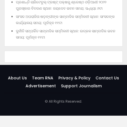
ପ୍ରଶାନ୍ତି ଚାରିଟେବୁଲ୍‌ ଟ୍ରଷ୍ଟ୍‌ ପକ୍ଷରୁ ଶ୍ରେଷ୍ଠ ଓଡ଼ିଆଣୀ ୨୦୨୨
ପୁରସ୍କାର ବିତରଣ ସ୍ଥାନ: ଜୟଦେବ ଭବନ ସମୟ: ସନ୍ଧ୍ୟା ୬ଟା
ସାଂସଦ ଅପରାଜିତା ଷଡ଼ଙ୍ଗୀଙ୍କ ସାମ୍ବାଦିକ ସମ୍ମିଳନୀ ସ୍ଥାନ: ସାଂସଦଙ୍କ
କାର୍ଯ୍ୟାଳୟ ସମୟ: ପୂର୍ବାହ୍ନ ୧୧ଟା
ଦୁର୍ନୀତି ସମ୍ପର୍କିତ ସାମ୍ବାଦିକ ସମ୍ମିଳନୀ ସ୍ଥାନ: ଉତ୍କଳ ସାମ୍ବାଦିକ ଭବନ
ସମୟ: ପୂର୍ବାହ୍ନ ୧୧ଟା
About Us
Team RNA
Privacy & Policy
Contact Us
Advertisement
Support Journalism
© All Rights Reserved.