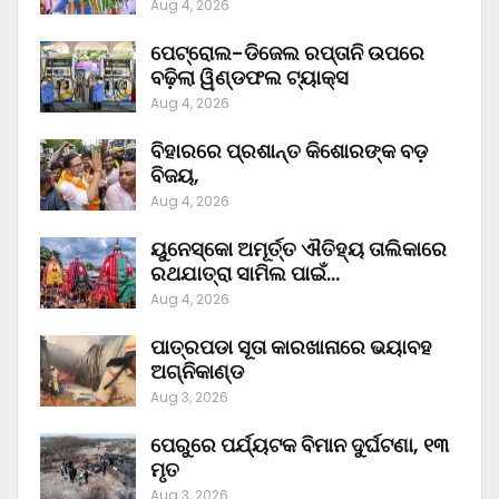
Aug 4, 2026
ପେଟ୍ରୋଲ-ଡିଜେଲ ରପ୍ତାନି ଉପରେ
ବଢ଼ିଲା ୱିଣ୍ଡଫଲ ଟ୍ୟାକ୍ସ
Aug 4, 2026
ବିହାରରେ ପ୍ରଶାନ୍ତ କିଶୋରଙ୍କ ବଡ଼
ବିଜୟ,
Aug 4, 2026
ୟୁନେସ୍କୋ ଅମୂର୍ତ୍ତ ଐତିହ୍ୟ ତାଲିକାରେ
ରଥଯାତ୍ରା ସାମିଲ ପାଇଁ…
Aug 4, 2026
ପାତ୍ରପଡା ସୂତା କାରଖାନାରେ ଭୟାବହ
ଅଗ୍ନିକାଣ୍ଡ
Aug 3, 2026
ପେରୁରେ ପର୍ଯ୍ୟଟକ ବିମାନ ଦୁର୍ଘଟଣା, ୧୩
ମୃତ
Aug 3, 2026