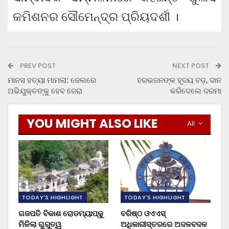
କମିଶନର ସୌମେନ୍ଦ୍ର ପ୍ରିୟଦର୍ଶୀ ।
PREV POST
NEXT POST
ମାନସ ହତ୍ୟା ମାମଲା: ଜେଲରେ
ହରଭଜନଙ୍କ ହୃଦୟ ବଡ଼, ଦାନ
ଅଭିଯୁକ୍ତଙ୍କୁ ହେବ ଜେରା
କରିଦେଲେ ଦରମା
YOU MIGHT ALSO LIKE
All
TODAY'S HIGHLIGHT
TODAY'S HIGHLIGHT
ଗଜପତି ବିକାଶ ରୋଡମ୍ୟାପ୍‌କୁ
ବରିଷ୍ଠ ଓଏଏସ୍‌
ମିଳିଲା ଗୁରୁତ୍ୱ
ଅଧିକାରୀସ୍ତରରେ ଅଦଳବଦଳ