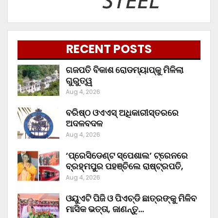
RECENT POSTS
ଗଜପତି ବିକାଶ ରୋଡମ୍ୟାପ୍‌କୁ ମିଳିଲା
ଗୁରୁତ୍ୱ
Aug 4, 2026
ବରିଷ୍ଠ ଓଏଏସ୍‌ ଅଧିକାରୀସ୍ତରରେ
ଅଦଳବଦଳ
Aug 4, 2026
‘ପ୍ରେସିଡେଣ୍ଟ ସ୍ପେଶାଲ’ ଟ୍ରେନରେ
ବ୍ରହ୍ମପୁର ପହଞ୍ଚିଲେ ରାଷ୍ଟ୍ରପତି,
Aug 4, 2026
ଓୟୁଏଟି ପିଜି ଓ ପିଏଚ୍‌ଡି ଛାତ୍ରଙ୍କୁ ମିଳିବ
ମାସିକ ଭତ୍ତା, ଜାଣନ୍ତୁ…