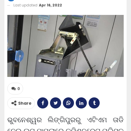
Last updated
Apr 16, 2022
0
Share
ଭୁବନେଶ୍ୱର ଲିଙ୍ଗିପୁରରୁ ଏଟିଏମ ତାଡି
ନେଇ ଲୁଟ ମାମଲାରେ କମିଶନରେଟ ପୁଲିସକୁ