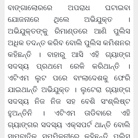
ବାଙ୍ଗାଲୋରରେ ଅପରାଧ ଘଟାଇବା
ଯୋଜନାରେ ଥିଲେ ଅଭିଯୁକ୍ତ ।
ଅଭିଯୁକ୍ତଙ୍କୁ ରିମାଣ୍ଡରେ ଆଣି ପୁଲିସ
ଅଧିକ ତଦନ୍ତ କରିବ ବୋଲି ପୁଲିସ କମିଶନର
କହିଛନ୍ତି । ବାହାରୁ ଆସି ଏହି ଗ୍ୟାଙ୍ଗ
ସଦସ୍ୟ ପ୍ରଥମେ ରେକି କରିଥାନ୍ତି ।
ଏଟିଏମ ଲୁଟ ପରେ ବାଂଲାଦେଶକୁ ଫେରି
ଯାଇଥାନ୍ତି ଅଭିଯୁକ୍ତ । ଲୁଟେରା ଗ୍ୟାଙ୍ଗ
ସଦସ୍ୟ ନିଜ ନିଜ ସହ ବେଶି ସଂଶ୍ଲିଷ୍ଟ
ହୁଅନ୍ତିନି । ଏଟିଏମ ତାଡିବାରେ ଏହି
ଗ୍ୟାଙ୍ଗର ସଦସ୍ୟ ଏକ୍ସପର୍ଟ ଥାନ୍ତି ବୋଲି
ସାମ୍ବାଦିକ ସମ୍ମିଳନୀରେ କହିଛନ୍ତି ପୁଲିସ