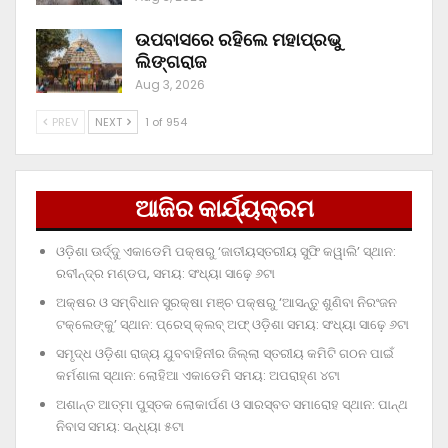
ଉପବାସରେ ରହିଲେ ମହାପ୍ରଭୁ
ଲିଙ୍ଗରାଜ
Aug 3, 2026
PREV
NEXT
1 of 954
ଆଜିର କାର୍ଯ୍ୟକ୍ରମ
ଓଡ଼ିଶା ଊର୍ଦ୍ଦୁ ଏକାଡେମି ପକ୍ଷରୁ ‘ଜାତୀୟସ୍ତରୀୟ ସୁଫି କୱାଲି’ ସ୍ଥାନ:
ରବୀନ୍ଦ୍ର ମଣ୍ଡପ, ସମୟ: ସଂଧ୍ୟା ସାଢ଼େ ୬ଟା
ଅକ୍ଷର ଓ ସମ୍ବିଧାନ ସୁରକ୍ଷା ମଞ୍ଚ ପକ୍ଷରୁ ‘ଆସନ୍ତୁ ଶୁଣିବା ନିରଂଜନ
ଟକ୍‌ଲେଙ୍କୁ’ ସ୍ଥାନ: ପ୍ରେସ୍‌ କ୍ଲବ୍‌ ଅଫ୍‌ ଓଡ଼ିଶା ସମୟ: ସଂଧ୍ୟା ସାଢ଼େ ୬ଟା
ସମୃଦ୍ଧ ଓଡ଼ିଶା ରାଜ୍ୟ ଯୁବବାହିନୀର ଜିଲ୍ଲା ସ୍ତରୀୟ କମିଟି ଗଠନ ପାଇଁ
କର୍ମଶାଳା ସ୍ଥାନ: ଲୋହିଆ ଏକାଡେମି ସମୟ: ଅପରାହ୍‌ଣ ୪ଟା
ଅଶାନ୍ତ ଆତ୍ମା ପୁସ୍ତକ ଲୋକାର୍ପଣ ଓ ସାରସ୍ବତ ସମାରୋହ ସ୍ଥାନ: ପାନ୍ଥ
ନିବାସ ସମୟ: ସନ୍ଧ୍ୟା ୫ଟା