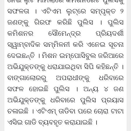
ସଫଳତା । ଏଟିଏମ ଲୁଟ୍‌ରେ ସମ୍ପୃକ୍ତ ୨
ଜଣଙ୍କୁ ଗିରଫ କରିଛି ପୁଲିସ । ପୁଲିସ
କମିଶନର ସୌମେନ୍ଦ୍ର ପ୍ରିୟଦର୍ଶୀ
ସ୍ୱାମ୍ବାଦିକ ସମ୍ମିଳନୀ କରି ଏନେଇ ସୂଚନା
ଦେଇଛନ୍ତି । ମିଶନ ଇମ୍ପୋସିବୁଲ ଜରିଆରେ
ଅଭିଯୁକ୍ତଙ୍କୁ ଧରାଯାଇଥିବା ସିପି କହିଛନ୍ତି ।
ବାଙ୍ଗାଲୋରରୁ ଅପରାଧୀଙ୍କୁ ଧରିବାରେ
ସଫଳ ହୋଇଛି ପୁଲିସ । ଅନ୍ୟ ୪ ଜଣ
ଅଭିଯୁକ୍ତଙ୍କୁ ଧରିବାରେ ପୁଲିସ ପ୍ରୟାସ
ଚଳାଇଛି । ଏଟିଏମ୍ ତାଡିବା ପରେ ଚୋରା ଟାଟା
ଏସିଇ ଗାଡି ବ୍ୟବହୃତ କରାଯାଇଛି ।