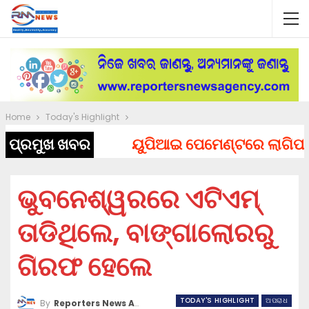
Home
Today's Highlight
ପ୍ରମୁଖ ଖବର
ୟୁପିଆଇ ପେମେଣ୍ଟରେ ଲାଗିପାରେ ଚ
ଭୁବନେଶ୍ୱରରେ ଏଟିଏମ୍
ତାଡିଥିଲେ, ବାଙ୍ଗାଲୋରରୁ
ଗିରଫ ହେଲେ
TODAY'S HIGHLIGHT
ଅପରାଧ
By
Reporters News Agency