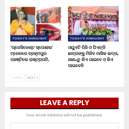
TODAY'S HIGHLIGHT
TODAY'S HIGHLIGHT
‘ପ୍ରେସିଡେଣ୍ଟ ସ୍ପେଶାଲ’
ଓୟୁଏଟି ପିଜି ଓ ପିଏଚ୍‌ଡି
ଟ୍ରେନରେ ବ୍ରହ୍ମପୁର
ଛାତ୍ରଙ୍କୁ ମିଳିବ ମାସିକ ଭତ୍ତା,
ପହଞ୍ଚିଲେ ରାଷ୍ଟ୍ରପତି,
ଜାଣନ୍ତୁ କିଏ ପାଇବେ ଓ କିଏ
ପାଇବେନି
PREV
NEXT
LEAVE A REPLY
Your email address will not be published.