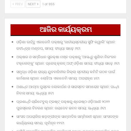
PREV
NEXT
1 of 955
ଆଜିର କାର୍ଯ୍ୟକ୍ରମ
ଓଡ଼ିଶା ଊର୍ଦ୍ଦୁ ଏକାଡେମି ପକ୍ଷରୁ ‘ଜାତୀୟସ୍ତରୀୟ ସୁଫି କୱାଲି’ ସ୍ଥାନ:
ରବୀନ୍ଦ୍ର ମଣ୍ଡପ, ସମୟ: ସଂଧ୍ୟା ସାଢ଼େ ୬ଟା
ଅକ୍ଷର ଓ ସମ୍ବିଧାନ ସୁରକ୍ଷା ମଞ୍ଚ ପକ୍ଷରୁ ‘ଆସନ୍ତୁ ଶୁଣିବା ନିରଂଜନ
ଟକ୍‌ଲେଙ୍କୁ’ ସ୍ଥାନ: ପ୍ରେସ୍‌ କ୍ଲବ୍‌ ଅଫ୍‌ ଓଡ଼ିଶା ସମୟ: ସଂଧ୍ୟା ସାଢ଼େ ୬ଟା
ସମୃଦ୍ଧ ଓଡ଼ିଶା ରାଜ୍ୟ ଯୁବବାହିନୀର ଜିଲ୍ଲା ସ୍ତରୀୟ କମିଟି ଗଠନ ପାଇଁ
କର୍ମଶାଳା ସ୍ଥାନ: ଲୋହିଆ ଏକାଡେମି ସମୟ: ଅପରାହ୍‌ଣ ୪ଟା
ଅଶାନ୍ତ ଆତ୍ମା ପୁସ୍ତକ ଲୋକାର୍ପଣ ଓ ସାରସ୍ବତ ସମାରୋହ ସ୍ଥାନ: ପାନ୍ଥ
ନିବାସ ସମୟ: ସନ୍ଧ୍ୟା ୫ଟା
ପ୍ରଶାନ୍ତି ଚାରିଟେବୁଲ୍‌ ଟ୍ରଷ୍ଟ୍‌ ପକ୍ଷରୁ ଶ୍ରେଷ୍ଠ ଓଡ଼ିଆଣୀ ୨୦୨୨
ପୁରସ୍କାର ବିତରଣ ସ୍ଥାନ: ଜୟଦେବ ଭବନ ସମୟ: ସନ୍ଧ୍ୟା ୬ଟା
ସାଂସଦ ଅପରାଜିତା ଷଡ଼ଙ୍ଗୀଙ୍କ ସାମ୍ବାଦିକ ସମ୍ମିଳନୀ ସ୍ଥାନ: ସାଂସଦଙ୍କ
କାର୍ଯ୍ୟାଳୟ ସମୟ: ପୂର୍ବାହ୍ନ ୧୧ଟା