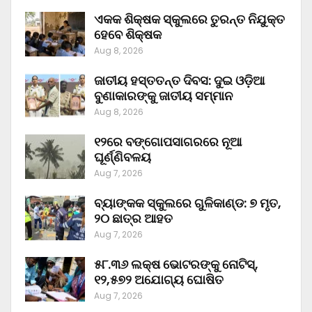
ଏକକ ଶିକ୍ଷକ ସ୍କୁଲରେ ତୁରନ୍ତ ନିଯୁକ୍ତ
ହେବେ ଶିକ୍ଷକ
Aug 8, 2026
ଜାତୀୟ ହସ୍ତତନ୍ତ ଦିବସ: ଦୁଇ ଓଡ଼ିଆ
ବୁଣାକାରଙ୍କୁ ଜାତୀୟ ସମ୍ମାନ
Aug 8, 2026
୧୨ରେ ବଙ୍ଗୋପସାଗରରେ ନୂଆ
ଘୂର୍ଣ୍ଣିବଳୟ
Aug 7, 2026
ବ୍ୟାଙ୍କକ ସ୍କୁଲରେ ଗୁଳିକାଣ୍ଡ: ୭ ମୃତ,
୨୦ ଛାତ୍ର ଆହତ
Aug 7, 2026
୫୮.୩୬ ଲକ୍ଷ ଭୋଟରଙ୍କୁ ନୋଟିସ୍‌,
୧୨,୫୭୨ ଅଯୋଗ୍ୟ ଘୋଷିତ
Aug 7, 2026