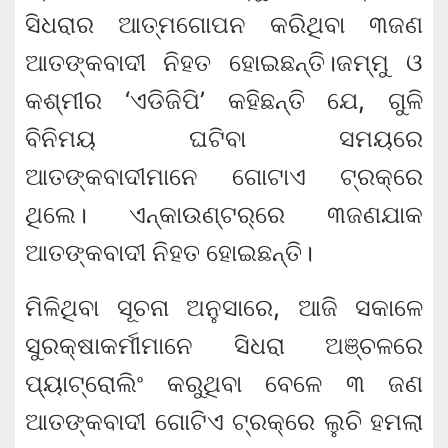
ସିଧରାର ଆତ୍ମଗୋପନ କରିଥିବା ୩ଜଣ
ଆତଙ୍କବାଦୀ ନିହତ ହୋଇଛନ୍ତି।ଜମ୍ମୁ ଓ
କଶ୍ମୀର ‘ଏଡିଜିପି’ କହିଛନ୍ତି ଯେ, ଗୁଳି
ବିନିମୟ ଘଟିବା ସମୟରେ
ଆତଙ୍କବାଦୀମାନେ ଗୋଟାଏ ଟ୍ରକ୍‌ରେ
ଥିଲେ। ଏନ୍‌କାଉଣ୍ଟର୍‌ରେ ୩ଜଣଯାକ
ଆତଙ୍କବାଦୀ ନିହତ ହୋଇଛନ୍ତି।
ମିଳିଥିବା ସୂଚନା ଅନୁସାରେ, ଆଜି ସକାଳେ
ସୁରକ୍ଷାକର୍ମୀମାନେ ସିଧରା ଅଞ୍ଚଳରେ
ପ୍ୟାଟ୍ରୋଲିଂ କରୁଥିବା ବେଳେ ୩ ଜଣ
ଆତଙ୍କବାଦୀ ଗୋଟିଏ ଟ୍ରକ୍‌ରେ ଲୁଚି ହମଲା