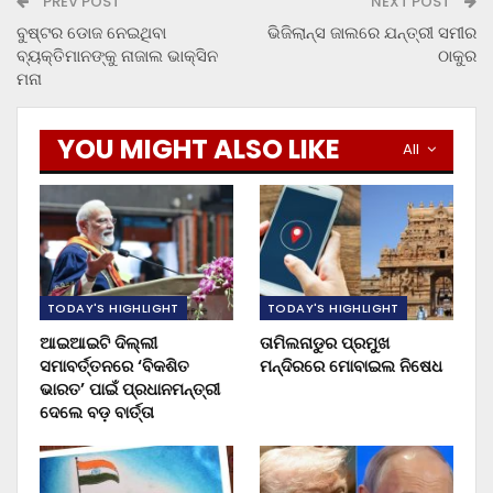
PREV POST
NEXT POST
ବୁଷ୍ଟର ଡୋଜ ନେଇଥିବା
ଭିଜିଲାନ୍ସ ଜାଲରେ ଯନ୍ତ୍ରୀ ସମୀର
ବ୍ୟକ୍ତିମାନଙ୍କୁ ନାଜାଲ ଭାକ୍ସିନ
ଠାକୁର
ମନା
YOU MIGHT ALSO LIKE
All
TODAY'S HIGHLIGHT
TODAY'S HIGHLIGHT
ଆଇଆଇଟି ଦିଲ୍ଲୀ
ତାମିଲନାଡୁର ପ୍ରମୁଖ
ସମାବର୍ତ୍ତନରେ ‘ବିକଶିତ
ମନ୍ଦିରରେ ମୋବାଇଲ ନିଷେଧ
ଭାରତ’ ପାଇଁ ପ୍ରଧାନମନ୍ତ୍ରୀ
ଦେଲେ ବଡ଼ ବାର୍ତ୍ତା