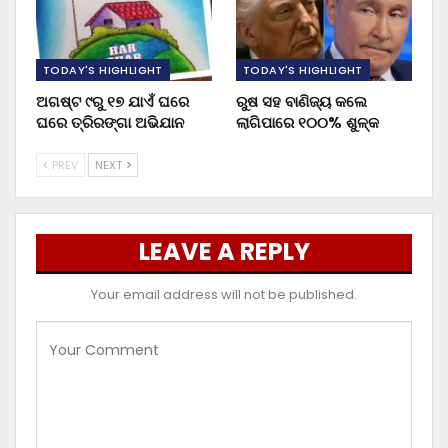
TODAY'S HIGHLIGHT
TODAY'S HIGHLIGHT
ଅଗଷ୍ଟ ୯ରୁ ୧୭ ଯାଏଁ ଘରେ
ରୁଷ ସହ ବାଣିଜ୍ୟ କଲେ
ଘରେ ତ୍ରିରଙ୍ଗା ଅଭିଯାନ
ଲାଗିପାରେ ୧୦୦% ଶୁଳ୍କ
PREV
NEXT
LEAVE A REPLY
Your email address will not be published.