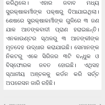
କରିଥିଲେ। ଏହାର ଜବାବ ମଧ୍ୟ
ସୁରକ୍ଷାକର୍ମୀଙ୍କ ପକ୍ଷରୁ ଦିଆଯାଇଥିଲା।
ଶେଷରେ ସୁରକ୍ଷାକର୍ମୀଙ୍କ ଗୁଳିରେ ୩ ଜଣ
ଯାକ ଆତଙ୍କବାଦୀ ପ୍ରାଣ ହରାଇଛନ୍ତି।
ଏନକାଉଣ୍ଟର ସ୍ଥଳରୁ ୩ ଆତଙ୍କୀଙ୍କ
ମୃତଦେହ ଉଦ୍ଧାର କରାଯାଇଛି। ସେମାନଙ୍କ
ନିକଟରୁ ଏକେ ସିରିଜର ୩ଟି ବନ୍ଧୁକ ଓ
ବିସ୍ଫୋରକ ଜବତ ହୋଇଛି। ଏଥିସହ
ସ୍ଥାନୀୟ ଅଞ୍ଚଳକୁ କର୍ଡନ କରି ସର୍ଚ୍ଚ
ଅପରେସନ ଜାରି ରହିଛି।