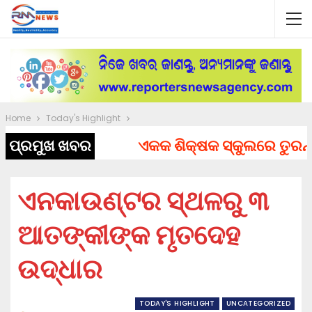
Home
Today's Highlight
ପ୍ରମୁଖ ଖବର
ଏକକ ଶିକ୍ଷକ ସ୍କୁଲରେ ତୁରନ୍ତ ନ
ଏନକାଉଣ୍ଟର ସ୍ଥଳରୁ ୩
ଆତଙ୍କୀଙ୍କ ମୃତଦେହ
ଉଦ୍ଧାର
TODAY'S HIGHLIGHT
UNCATEGORIZED