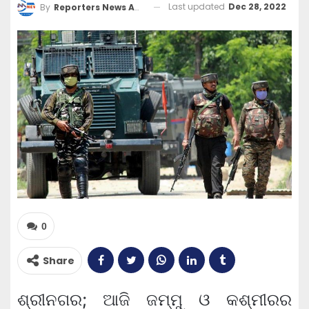
Last updated
Dec 28, 2022
By
Reporters News Agency
0
Share
ଶ୍ରୀନଗର; ଆଜି ଜମ୍ମୁ ଓ କଶ୍ମୀରର