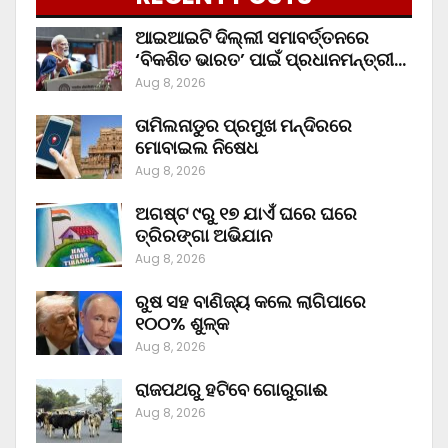
ଆଇଆଇଟି ଦିଲ୍ଲୀ ସମାବର୍ତ୍ତନରେ
‘ବିକଶିତ ଭାରତ’ ପାଇଁ ପ୍ରଧାନମନ୍ତ୍ରୀ…
Aug 8, 2026
ତାମିଲନାଡୁର ପ୍ରମୁଖ ମନ୍ଦିରରେ
ମୋବାଇଲ ନିଷେଧ
Aug 8, 2026
ଅଗଷ୍ଟ ୯ରୁ ୧୭ ଯାଏଁ ଘରେ ଘରେ
ତ୍ରିରଙ୍ଗା ଅଭିଯାନ
Aug 8, 2026
ରୁଷ ସହ ବାଣିଜ୍ୟ କଲେ ଲାଗିପାରେ
୧୦୦% ଶୁଳ୍କ
Aug 8, 2026
ରାଜପଥରୁ ହଟିବେ ଗୋରୁଗାଈ
Aug 8, 2026