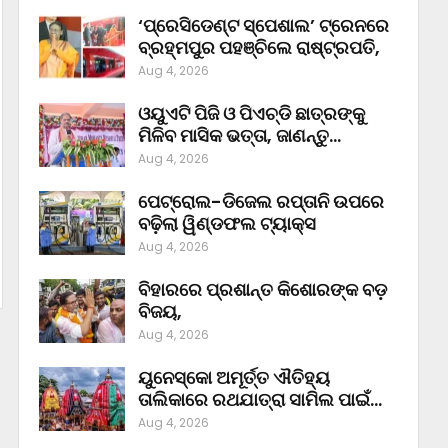
‘ପ୍ରେସିଡେଣ୍ଟ ସ୍ପେଶାଲ’ ଟ୍ରେନରେ
ବ୍ରହ୍ମପୁର ପହଞ୍ଚିଲେ ରାଷ୍ଟ୍ରପତି,
Aug 4, 2026
ଓୟୁଏଟି ପିଜି ଓ ପିଏଚ୍‌ଡି ଛାତ୍ରଙ୍କୁ
ମିଳିବ ମାସିକ ଭତ୍ତା, ଜାଣନ୍ତୁ…
Aug 4, 2026
ପେଟ୍ରୋଲ-ଡିଜେଲ ରପ୍ତାନି ଉପରେ
ବଢ଼ିଲା ୱିଣ୍ଡଫଲ ଟ୍ୟାକ୍ସ
Aug 4, 2026
ବିହାରରେ ପ୍ରଶାନ୍ତ କିଶୋରଙ୍କ ବଡ଼
ବିଜୟ,
Aug 4, 2026
ୟୁନେସ୍କୋ ଅମୂର୍ତ୍ତ ଐତିହ୍ୟ
ତାଲିକାରେ ରଥଯାତ୍ରା ସାମିଲ ପାଇଁ…
Aug 4, 2026