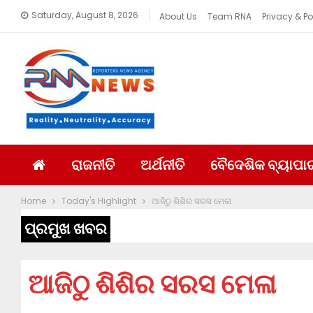
Saturday, August 8, 2026
About Us
Team RNA
Privacy & Po
ରାଜନୀତି
ଅର୍ଥନୀତି
ବୈଦେଶିକ ବ୍ୟାପା
Home
Today's Highlight
ଆଜିଠୁ ଶିଶିର ସରସ ମେଳା
ପ୍ରମୁଖ ଖବର
ଆଜିଠୁ ଶିଶିର ସରସ ମେଳା