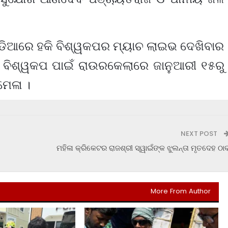
ପଡିଆରେ ହକି ବିଶ୍ୱକପର ମ୍ୟାଚ ଲାଇଭ ଦେଖିବାର
ି ବିଶ୍ୱକପ ପାଇଁ ରାଉରକେଲାରେ ଜାନୁଆରୀ ୧୫ରୁ
ମେଳା ।
NEXT POST
ମହିଳା କ୍ରିକେଟର ରାଜଶ୍ରୀ ସ୍ୱାଇଁଙ୍କ ଝୁଲନ୍ତା ମୃତଦେହ ଠା
More From Author