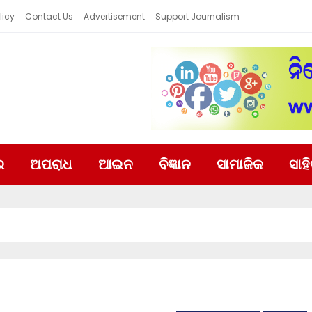
licy
Contact Us
Advertisement
Support Journalism
ର
ଅପରାଧ
ଆଇନ
ବିଜ୍ଞାନ
ସାମାଜିକ
ସାହ