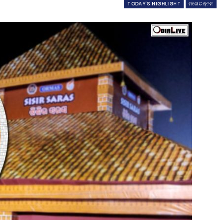
TODAY'S HIGHLIGHT
ମନୋରଞ୍ଜନ