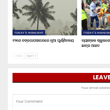
TODAY'S HIGHLIGHT
TODAY'S HIGHLIG
୧୨ରେ ବଙ୍ଗୋପସାଗରରେ ନୂଆ ଘୂର୍ଣ୍ଣିବଳୟ
ବ୍ୟାଙ୍କକ ସ୍କୁଲରେ 
ଛାତ୍ର ଆହତ
PREV
NEXT
LEAVE
Your email address