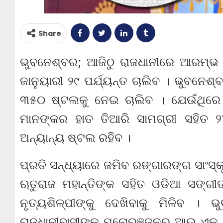
Share
ଭୁବନେଶ୍ବର; ଆଜିଠୁ ରାଜଧାନୀରେ ଆରମ୍ଭ
ଜାନୁୟାରୀ ୨୯ ପର୍ଯ୍ୟନ୍ତ ଚାଲିବ । ଭୁବନେଶ୍
୩୫୦ ଷ୍ଟଲକୁ ନେଇ ଚାଲିବ । ଯେଉଁଥିରେ ଓଡ
ମାନଙ୍କର ହାତ ତିଆରି ସାମଗ୍ରୀ ସହିତ ୨
ଅନ୍ୟାନ୍ୟ ଷ୍ଟଲ ରହିବ ।
ପ୍ରତି ସନ୍ଧ୍ୟାରେ ଜମିବ ରଙ୍ଗାରଙ୍ଗ ସାଂସ୍
ଋତୁରାଜ ମହାନ୍ତିଙ୍କ ସହିତ ଓଡିଆ ସଙ୍ଗ
ନୃତ୍ୟଶିଳ୍ପୀଙ୍କୁ ଦେଖିବାକୁ ମିଳିବ 
ରାଜଧାନୀବାସୀଙ୍କୁ ମନୋରଞ୍ଜନର ଆଉ ଏକ 