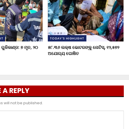
HT
TODAY'S HIGHLIGHT
ଗୁଳିକାଣ୍ଡ: ୭ ମୃତ, ୨୦
୫୮.୩୬ ଲକ୍ଷ ଭୋଟରଙ୍କୁ ନୋଟିସ୍‌, ୧୨,୫୭୨
ଅଯୋଗ୍ୟ ଘୋଷିତ
 A REPLY
 will not be published.