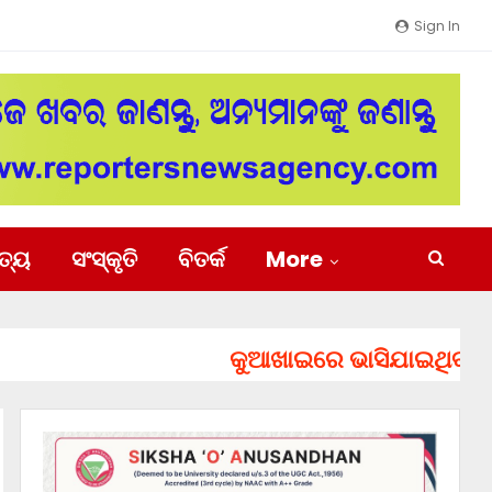
Sign In
ିତ୍ୟ
ସଂସ୍କୃତି
ବିତର୍କ
More
କୁଆଖାଇରେ ଭାସିଯାଇଥିବା ୨ ଯୁବ