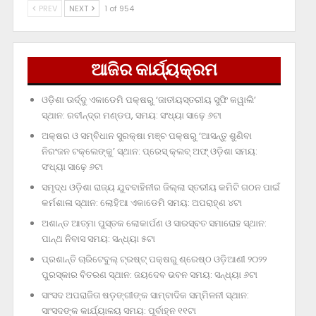
PREV
NEXT
1 of 954
ଆଜିର କାର୍ଯ୍ୟକ୍ରମ
ଓଡ଼ିଶା ଊର୍ଦ୍ଦୁ ଏକାଡେମି ପକ୍ଷରୁ ‘ଜାତୀୟସ୍ତରୀୟ ସୁଫି କୱାଲି’
ସ୍ଥାନ: ରବୀନ୍ଦ୍ର ମଣ୍ଡପ, ସମୟ: ସଂଧ୍ୟା ସାଢ଼େ ୬ଟା
ଅକ୍ଷର ଓ ସମ୍ବିଧାନ ସୁରକ୍ଷା ମଞ୍ଚ ପକ୍ଷରୁ ‘ଆସନ୍ତୁ ଶୁଣିବା
ନିରଂଜନ ଟକ୍‌ଲେଙ୍କୁ’ ସ୍ଥାନ: ପ୍ରେସ୍‌ କ୍ଲବ୍‌ ଅଫ୍‌ ଓଡ଼ିଶା ସମୟ:
ସଂଧ୍ୟା ସାଢ଼େ ୬ଟା
ସମୃଦ୍ଧ ଓଡ଼ିଶା ରାଜ୍ୟ ଯୁବବାହିନୀର ଜିଲ୍ଲା ସ୍ତରୀୟ କମିଟି ଗଠନ ପାଇଁ
କର୍ମଶାଳା ସ୍ଥାନ: ଲୋହିଆ ଏକାଡେମି ସମୟ: ଅପରାହ୍‌ଣ ୪ଟା
ଅଶାନ୍ତ ଆତ୍ମା ପୁସ୍ତକ ଲୋକାର୍ପଣ ଓ ସାରସ୍ବତ ସମାରୋହ ସ୍ଥାନ:
ପାନ୍ଥ ନିବାସ ସମୟ: ସନ୍ଧ୍ୟା ୫ଟା
ପ୍ରଶାନ୍ତି ଚାରିଟେବୁଲ୍‌ ଟ୍ରଷ୍ଟ୍‌ ପକ୍ଷରୁ ଶ୍ରେଷ୍ଠ ଓଡ଼ିଆଣୀ ୨୦୨୨
ପୁରସ୍କାର ବିତରଣ ସ୍ଥାନ: ଜୟଦେବ ଭବନ ସମୟ: ସନ୍ଧ୍ୟା ୬ଟା
ସାଂସଦ ଅପରାଜିତା ଷଡ଼ଙ୍ଗୀଙ୍କ ସାମ୍ବାଦିକ ସମ୍ମିଳନୀ ସ୍ଥାନ:
ସାଂସଦଙ୍କ କାର୍ଯ୍ୟାଳୟ ସମୟ: ପୂର୍ବାହ୍ନ ୧୧ଟା