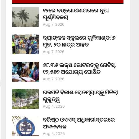
୧୨ରେ ବଙ୍ଗୋପସାଗରରେ ନୂଆ
ଘୂର୍ଣ୍ଣିବଳୟ
Aug 7, 2026
ବ୍ୟାଙ୍କକ ସ୍କୁଲରେ ଗୁଳିକାଣ୍ଡ: ୭
ମୃତ, ୨୦ ଛାତ୍ର ଆହତ
Aug 7, 2026
୫୮.୩୬ ଲକ୍ଷ ଭୋଟରଙ୍କୁ ନୋଟିସ୍‌,
୧୨,୫୭୨ ଅଯୋଗ୍ୟ ଘୋଷିତ
Aug 7, 2026
ଗଜପତି ବିକାଶ ରୋଡମ୍ୟାପ୍‌କୁ ମିଳିଲା
ଗୁରୁତ୍ୱ
Aug 4, 2026
ବରିଷ୍ଠ ଓଏଏସ୍‌ ଅଧିକାରୀସ୍ତରରେ
ଅଦଳବଦଳ
Aug 4, 2026