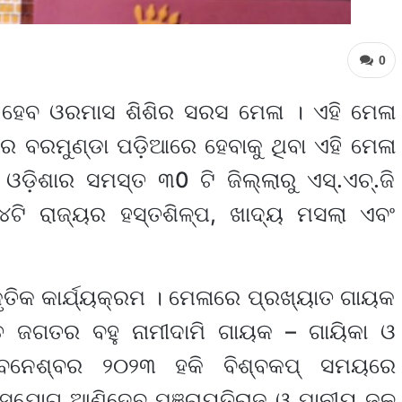
0
 ହେବ ଓରମାସ ଶିଶିର ସରସ ମେଳା । ଏହି ମେଳା
ବର ବରମୁଣ୍ଡା ପଡ଼ିଆରେ ହେବାକୁ ଥିବା ଏହି ମେଳା
଼ିଶାର ସମସ୍ତ ୩0 ଟି ଜିଲ୍ଲାରୁ ଏସ୍.ଏଚ୍.ଜି
୪ଟି ରାଜ୍ୟର ହସ୍ତଶିଳ୍ପ, ଖାଦ୍ୟ ମସଲା ଏବଂ
କୃତିକ କାର୍ଯ୍ୟକ୍ରମ । ମେଳାରେ ପ୍ରଖ୍ୟାତ ଗାୟକ
ୀତ ଜଗତର ବହୁ ନାମୀଦାମି ଗାୟକ – ଗାୟିକା ଓ
। ଭୁବନେଶ୍ବର ୨୦୨୩ ହକି ବିଶ୍ବକପ୍ ସମୟରେ
ସୁଯୋଗ ଆଣିଦେବ ପଞ୍ଚାୟତିରାଜ ଓ ପାନୀୟ ଜଳ