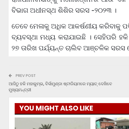
ବିଭାଗ ଅଧୀନସ୍ଥ ଶିଶିର ସରସ -୨୦୨୩ ।
ତେବେ ମେଳାକୁ ଅଧିକ ଆକର୍ଷଣୀୟ କରିବାକୁ 
ବ୍ୟବସ୍ଥା ମଧ୍ୟ କରାଯାଇଛି । ସେହିପରି ହକ
୨୭ ତାରିଖ ପର୍ଯ୍ୟନ୍ତ ଚାଲିବ ଆଞ୍ଚଳିକ ସରସ 
PREV POST
ଆଜିଠୁ ହକି ମହାକୁମ୍ଭ, ବିର୍ସାମୁଣ୍ଡା ଷ୍ଟାଡିୟମରେ ମ୍ୟାଚ୍‌ ଦେଖିବେ
ମୁଖ୍ୟମନ୍ତ୍ରୀ
YOU MIGHT ALSO LIKE