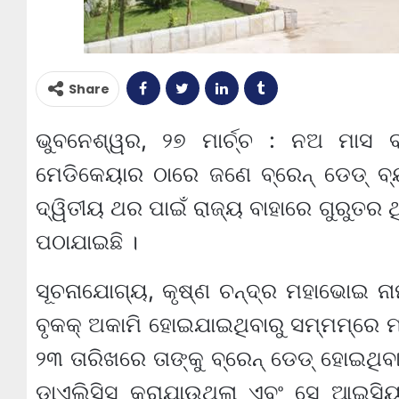
Share
ଭୁବନେଶ୍ୱର, ୨୭ ମାର୍ଚ୍ଚ : ନଅ ମାସ
ମେଡିକେୟାର ଠାରେ ଜଣେ ବ୍ରେନ୍ ଡେଡ୍ ବ୍
ଦ୍ୱିତୀୟ ଥର ପାଇଁ ରାଜ୍ୟ ବାହାରେ ଗୁରୁତର 
ପଠାଯାଇଛି ।
ସୂଚନାଯୋଗ୍ୟ, କୃଷ୍ଣ ଚନ୍ଦ୍ର ମହାଭୋଇ ନ
ବୃକକ୍ ଅକାମି ହୋଇଯାଇଥିବାରୁ ସମ୍ମମ୍‌ରେ ମାର
୨୩ ତାରିଖରେ ତାଙ୍କୁ ବ୍ରେନ୍ ଡେଡ୍ ହୋଇଥିବା
ଡାଏଲିସିସ କରାଯାଉଥିଲା ଏବଂ ସେ ଆଇସିୟୁ