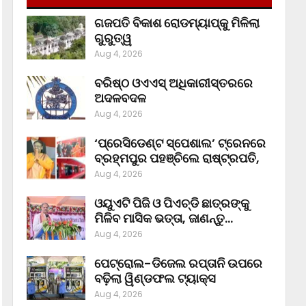
ଗଜପତି ବିକାଶ ରୋଡମ୍ୟାପ୍‌କୁ ମିଳିଲା
ଗୁରୁତ୍ୱ
Aug 4, 2026
ବରିଷ୍ଠ ଓଏଏସ୍‌ ଅଧିକାରୀସ୍ତରରେ
ଅଦଳବଦଳ
Aug 4, 2026
‘ପ୍ରେସିଡେଣ୍ଟ ସ୍ପେଶାଲ’ ଟ୍ରେନରେ
ବ୍ରହ୍ମପୁର ପହଞ୍ଚିଲେ ରାଷ୍ଟ୍ରପତି,
Aug 4, 2026
ଓୟୁଏଟି ପିଜି ଓ ପିଏଚ୍‌ଡି ଛାତ୍ରଙ୍କୁ
ମିଳିବ ମାସିକ ଭତ୍ତା, ଜାଣନ୍ତୁ…
Aug 4, 2026
ପେଟ୍ରୋଲ-ଡିଜେଲ ରପ୍ତାନି ଉପରେ
ବଢ଼ିଲା ୱିଣ୍ଡଫଲ ଟ୍ୟାକ୍ସ
Aug 4, 2026