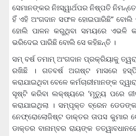
ସେମାନଙ୍କର ନିଃସ୍ୱାର୍ଥପର ନିଷ୍ପତି ନିମନ୍ତ
ହିଁ ଏହି ଅଂଗଦାନ ସଫଳ ହୋଇପାରିଛି” ବୋଲି 
ହୋଲି ପାଳନ କରୁଥିବା ସମୟରେ ଏଭଳି କା
ଭରିଦେଇ ପାରିଛି ବୋଲି ସେ କହିଛନ୍ତି ।
ସମ୍ ବର୍ଷ ତମାମ୍ ଅଂଗଦାନ ପ୍ରକ୍ରିୟାକୁ ତ୍ୱର
ରଖିଛି । ଗତବର୍ଷ ଅଗଷ୍ଟ ମାସରେ ହସ୍ପ
କରାଯାଇଥିବା ବେଳେ କର୍ମଚାରୀମାନଙ୍କ ଦ୍
ସୃଷ୍ଟି କରିବା ଲକ୍ଷ୍ୟରେ ‘ମୃତ୍ୟୁ ପରେ
କରାଯାଇଥିଲା । ସମ୍ପୃକ୍ତ ବ୍ରେନ ଡେଡଙ୍କ ବ
ନେଫ୍ରୋଲୋଜିଷ୍ଟ ଡାକ୍ତର ତାପସ କୁମାର ବେ
ଡାକ୍ତର ବାନାମ୍ବର ରାୟଙ୍କ ତତ୍ୱାବଧାନର