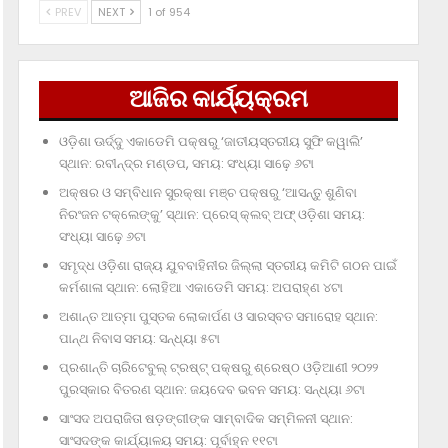
PREV
NEXT
1 of 954
ଆଜିର କାର୍ଯ୍ୟକ୍ରମ
ଓଡ଼ିଶା ଊର୍ଦ୍ଦୁ ଏକାଡେମି ପକ୍ଷରୁ ‘ଜାତୀୟସ୍ତରୀୟ ସୁଫି କୱାଲି’
ସ୍ଥାନ: ରବୀନ୍ଦ୍ର ମଣ୍ଡପ, ସମୟ: ସଂଧ୍ୟା ସାଢ଼େ ୬ଟା
ଅକ୍ଷର ଓ ସମ୍ବିଧାନ ସୁରକ୍ଷା ମଞ୍ଚ ପକ୍ଷରୁ ‘ଆସନ୍ତୁ ଶୁଣିବା
ନିରଂଜନ ଟକ୍‌ଲେଙ୍କୁ’ ସ୍ଥାନ: ପ୍ରେସ୍‌ କ୍ଲବ୍‌ ଅଫ୍‌ ଓଡ଼ିଶା ସମୟ:
ସଂଧ୍ୟା ସାଢ଼େ ୬ଟା
ସମୃଦ୍ଧ ଓଡ଼ିଶା ରାଜ୍ୟ ଯୁବବାହିନୀର ଜିଲ୍ଲା ସ୍ତରୀୟ କମିଟି ଗଠନ ପାଇଁ
କର୍ମଶାଳା ସ୍ଥାନ: ଲୋହିଆ ଏକାଡେମି ସମୟ: ଅପରାହ୍‌ଣ ୪ଟା
ଅଶାନ୍ତ ଆତ୍ମା ପୁସ୍ତକ ଲୋକାର୍ପଣ ଓ ସାରସ୍ବତ ସମାରୋହ ସ୍ଥାନ:
ପାନ୍ଥ ନିବାସ ସମୟ: ସନ୍ଧ୍ୟା ୫ଟା
ପ୍ରଶାନ୍ତି ଚାରିଟେବୁଲ୍‌ ଟ୍ରଷ୍ଟ୍‌ ପକ୍ଷରୁ ଶ୍ରେଷ୍ଠ ଓଡ଼ିଆଣୀ ୨୦୨୨
ପୁରସ୍କାର ବିତରଣ ସ୍ଥାନ: ଜୟଦେବ ଭବନ ସମୟ: ସନ୍ଧ୍ୟା ୬ଟା
ସାଂସଦ ଅପରାଜିତା ଷଡ଼ଙ୍ଗୀଙ୍କ ସାମ୍ବାଦିକ ସମ୍ମିଳନୀ ସ୍ଥାନ:
ସାଂସଦଙ୍କ କାର୍ଯ୍ୟାଳୟ ସମୟ: ପୂର୍ବାହ୍ନ ୧୧ଟା