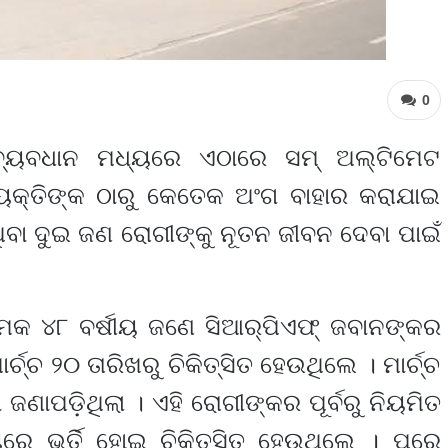
0
 ବ୍ୟବଧାନ ମଧ୍ୟରେ ଏଠାରେ ସମ୍ ଅଲ୍ଟିମେଟ
ୟକ୍ତିଙ୍କ ଠାରୁ କେତେକ ଅଂଗ ବାହାର କରାଯାଇ
ଥିବା ଦୁଇ ଜଣ ରୋଗୀଙ୍କୁ ନୂତନ ଜୀବନ ଦେବା ପାଇଁ
ାମକ ୪୮ ବର୍ଷୀୟ ଜଣେ ସିଆର୍‌ପିଏଫ୍ ଜବାନଙ୍କର
୍ଚ୍ଚ ୨୦ ତାରିଖରୁ ଚିକିତ୍ସିତ ହେଉଥିଲେ । ମାର୍ଚ୍ଚ
 ଜଣାପଡ଼ିଥିଲା । ଏହି ରୋଗୀଙ୍କର ପୂର୍ବରୁ ନିୟମିତ
ରେ ଭର୍ତି ହୋଇ ଚିକିତ୍ସିତ ହେଉଥିଲେ । ପରେ