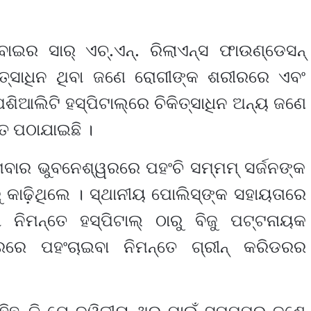
ଇର ସାର୍ ଏଚ୍‌.ଏନ୍‌. ରିଲାଏନ୍ସ ଫାଉଣ୍ଡେସନ୍
କିତ୍ସାଧିନ ଥିବା ଜଣେ ରୋଗୀଙ୍କ ଶରୀରରେ ଏବଂ
ିଆଲିଟି ହସ୍ପିଟାଲ୍‌ରେ ଚିକିତ୍ସାଧିନ ଅନ୍ୟ ଜଣେ
େ ପଠାଯାଇଛି ।
ସୋମବାର ଭୁବନେଶ୍ୱରରେ ପହଂଚି ସମ୍ମମ୍ ସର୍ଜନଙ୍କ
 କାଢ଼ିଥିଲେ । ସ୍ଥାନୀୟ ପୋଲିସ୍‌ଙ୍କ ସହାୟତାରେ
ନିମନ୍ତେ ହସ୍ପିଟାଲ୍ ଠାରୁ ବିଜୁ ପଟ୍ଟନାୟକ
ୁଖୁରରେ ପହଂଚାଇବା ନିମନ୍ତେ ଗ୍ରୀନ୍ କରିଡରର