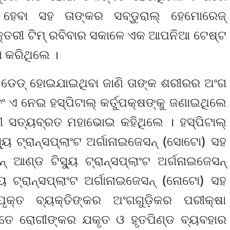
 ହେବା ସହ ତାଙ୍କର ସବ୍‌ଡୁରାଲ୍ ହେମୋରେଜ୍
ଡାକ୍ତରୀ ଟିମ୍ ରବିବାର ସକାଳେ ଏକ ଆପନିଆ ଟେଷ୍ଟ
 କରିଥିଲେ ।
୍ ଡେଡ୍ ହୋଇଯାଇଥିବା ଜାଣି ତାଙ୍କ ଶରୀରର ଅଂଗ
ଂ ଏ ନେଇ ହସ୍ପିଟାଲ୍ କର୍ତୁପକ୍ଷଙ୍କୁ ଜଣାଇଥିଲେ
ରୀ ସତ୍ୟବ୍ରତ ମହାଭୋଇ କହିଥିଲେ । ହସ୍ପିଟାଲ୍
ିସ୍ୟୁ ଟ୍ରାନ୍ସପ୍ଲାଂଟ ଅର୍ଗାନାଇଜେସନ୍ (ସୋଟୋ) ସହ
 ଆଣ୍ଡ ଟିସ୍ୟୁ ଟ୍ରାନ୍ସପ୍ଲାଂଟ ଅର୍ଗନାଇଜେସନ୍
ୟୁ ଟ୍ରାନ୍ସପ୍ଲାଂଟ ଅର୍ଗାନାଇଜେସନ୍ (ନୋଟୋ) ସହ
ପୃକ୍ତ ବ୍ୟକ୍ତିଙ୍କର ଅଂଗଗୁଡ଼ିକର ପରୀକ୍ଷା
୍ତେ ରୋଗୀଙ୍କର ଯକୃତ ଓ ହୃତପିଣ୍ଡ ବ୍ୟବହାର