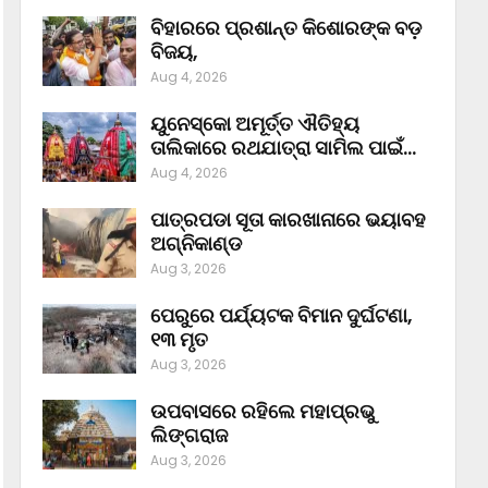
ବିହାରରେ ପ୍ରଶାନ୍ତ କିଶୋରଙ୍କ ବଡ଼
ବିଜୟ,
Aug 4, 2026
ୟୁନେସ୍କୋ ଅମୂର୍ତ୍ତ ଐତିହ୍ୟ
ତାଲିକାରେ ରଥଯାତ୍ରା ସାମିଲ ପାଇଁ…
Aug 4, 2026
ପାତ୍ରପଡା ସୂତା କାରଖାନାରେ ଭୟାବହ
ଅଗ୍ନିକାଣ୍ଡ
Aug 3, 2026
ପେରୁରେ ପର୍ଯ୍ୟଟକ ବିମାନ ଦୁର୍ଘଟଣା,
୧୩ ମୃତ
Aug 3, 2026
ଉପବାସରେ ରହିଲେ ମହାପ୍ରଭୁ
ଲିଙ୍ଗରାଜ
Aug 3, 2026