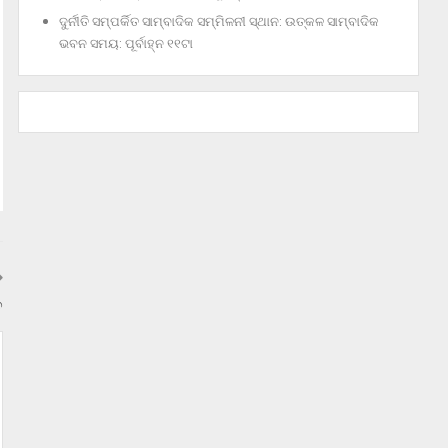
ଦୁର୍ନୀତି ସମ୍ପର୍କିତ ସାମ୍ବାଦିକ ସମ୍ମିଳନୀ ସ୍ଥାନ: ଉତ୍କଳ ସାମ୍ବାଦିକ
ଭବନ ସମୟ: ପୂର୍ବାହ୍ନ ୧୧ଟା
ତ