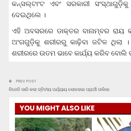
କନ୍‌ସଲ୍‌ଟାଂଟ ଏବଂ ସରକାରୀ ସଂସ୍ଥାଗୁଡ଼ିକ
ଦେଇଥିଲେ ।
ଏହି ଅବସରରେ ଡାକ୍ତର ବାନାମ୍ବର ରାୟ କହି
ଅଂଗଗୁଡ଼ିକୁ ଶରୀରରୁ କାଢ଼ିବା ଜଟିଳ ଥିଲା
ଶରୀରରେ ଉତମ ଭାବେ କାର୍ଯ୍ୟ କରିବ ବୋଲି ଡ
PREV POST
ବିଜେଡି ଜାରି କଲା ଦ୍ବିତୀୟ ପର୍ଯ୍ୟାୟ ଲୋକସଭା ପ୍ରାର୍ଥୀ ତାଲିକା
YOU MIGHT ALSO LIKE