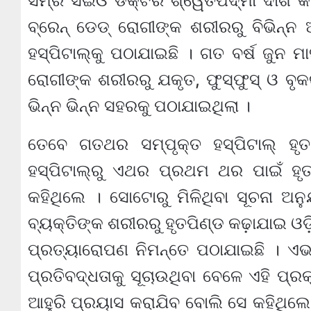
ସମ୍‌ର ସିଇଓ ଡକ୍ଟର ଶ୍ୱେତପଦ୍ମା ଦାଶ କହି
ବ୍ରେନ୍ ଡେଡ୍ ରୋଗୀଙ୍କ ଶରୀରରୁ ବିଭିନ୍
ହସ୍ପିଟାଲ୍‌କୁ ପଠାଯାଇଛି । ଗତ ବର୍ଷ ଜୁନ 
ରୋଗୀଙ୍କ ଶରୀରରୁ ଯକୃତ, ଫୁସ୍‌ଫୁସ୍ ଓ ବୃକ
ଭିନ୍ନ ଭିନ୍ନ ସହରକୁ ପଠାଯାଇଥିଲା ।
ତେବେ ଗତଥର ସମ୍ପୃକ୍ତ ହସ୍ପିଟାଲ୍ ହ
ହସ୍ପିଟାଲ୍‌ରୁ ଏଥର ପ୍ରଥମ ଥର ପାଇଁ ହୃତ
କହିଥିଲେ । ସୋଟୋରୁ ମିଳିଥିବା ସୂଚନା ଅନ
ବ୍ୟକ୍ତିଙ୍କ ଶରୀରରୁ ହୃତପିଣ୍ଡ କଢ଼ାଯାଇ ଓ
ପ୍ରତ୍ୟାରୋପଣ ନିମନ୍ତେ ପଠାଯାଇଛି । ଏଭ
ପ୍ରତିବଦ୍ଧତାକୁ ସୂଚାଉଥିବା ବେଳେ ଏହି ପ୍ରକ
ଆହୁରି ପ୍ରୟାସ କରାଯିବ ବୋଲି ସେ କହିଥିଲେ