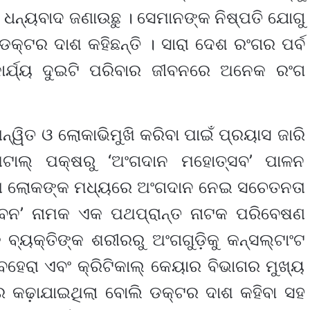
େ ଧନ୍ୟବାଦ ଜଣାଉଛୁ । ସେମାନଙ୍କ ନିଷ୍ପତି ଯୋଗୁ
ଡକ୍ଟର ଦାଶ କହିଛନ୍ତି । ସାରା ଦେଶ ରଂଗର ପର୍ବ
ର୍ଯ୍ୟ ଦୁଇଟି ପରିବାର ଜୀବନରେ ଅନେକ ରଂଗ
ାନ୍ୱିତ ଓ ଲୋକାଭିମୁଖି କରିବା ପାଇଁ ପ୍ରୟାସ ଜାରି
ିଟାଲ୍ ପକ୍ଷରୁ ‘ଅଂଗଦାନ ମହୋତ୍ସବ’ ପାଳନ
ୱାରା ଲୋକଙ୍କ ମଧ୍ୟରେ ଅଂଗଦାନ ନେଇ ସଚେତନତା
 ଜୀବନ’ ନାମକ ଏକ ପଥପ୍ରାନ୍ତ ନାଟକ ପରିବେଷଣ
୍ୟକ୍ତିଙ୍କ ଶରୀରରୁ ଅଂଗଗୁଡ଼ିକୁ କନ୍‌ସଲ୍‌ଟାଂଟ
ହେରା ଏବଂ କ୍ରିଟିକାଲ୍ କେୟାର ବିଭାଗର ମୁଖ୍ୟ
େ କଢ଼ାଯାଇଥିଲା ବୋଲି ଡକ୍ଟର ଦାଶ କହିବା ସହ