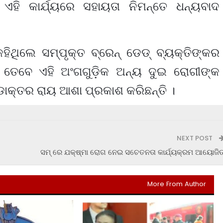
ୁ ଏହି କାର୍ଯ୍ୟରେ ସହାୟତା ନିମନ୍ତେ ଧନ୍ୟବାଦ
ଥିଲେ ସମ୍ପୃକ୍ତ ବ୍ରେନ୍ ଡେଡ୍ ବ୍ୟକ୍ତିଙ୍କର
 । ତେବେ ଏହି ଅଂଗଗୁଡ଼ିକ ଅନ୍ୟ ଦୁଇ ରୋଗୀଙ୍କ
ାକ୍ତର ରାୟ ଆଶା ପ୍ରକାଶ କରିଛନ୍ତି ।
NEXT POST
ସମ୍ ରେ ଯକ୍ଷ୍ମା ରୋଗ ନେଇ ସଚେତନତା କାର୍ଯ୍ୟକ୍ରମ ଆୟୋଜି
More From Author