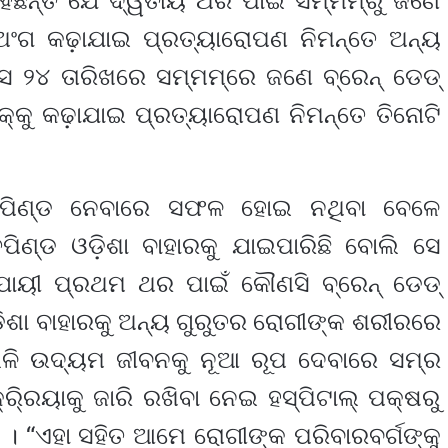
ଛନ୍ତି ଯେ ଦ୍ୱିତୀୟ ଥର ପାଇଁ ସମ୍ମମ୍‌ରୁ ଜଣେ
ନ ଅଂଗ କଢ଼ାଯାଇ ପ୍ରତ୍ୟାରୋପଣ ନିମନ୍ତେ ଅନ୍ୟ
ମାସ ୨୪ ତାରିଖରେ ସମ୍ମମ୍‌ରେ ଜଣେ ବ୍ରେନ୍ ଡେଡ୍
କ୍‌କୁ କଢ଼ାଯାଇ ପ୍ରତ୍ୟାରୋପଣ ନିମନ୍ତେ ତିନୋଟି
ୃତପିଣ୍ଡ ନେବାରେ ସଫଳ ହୋଇ ନଥିବା ବେଳେ
ପିଣ୍ଡ ଓଡ଼ିଶା ବାହାରକୁ ଯାଇପାରିଛି ବୋଲି ସେ
ୁଯାୟୀ ପ୍ରଥମ ଥର ପାଇଁ କୌଣସି ବ୍ରେନ୍ ଡେଡ୍
ଡ଼ିଶା ବାହାରକୁ ଅନ୍ୟ ଗୁରୁତର ରୋଗୀଙ୍କ ଶରୀରରେ
ଳି ଉଦ୍ୟମ ଜୀବନକୁ ନୂଆ ରୂପ ଦେବାରେ ସମ୍‌ର
୍ରି୍ରୟାକୁ ଜାରି ରଖିବା ନେଇ ହସ୍ପିଟାଲ୍ ପକ୍ଷରୁ
 । “ଏହା ସହିତ ଆମେ ରୋଗୀଙ୍କ ପରିବାରବର୍ଗଙ୍କୁ