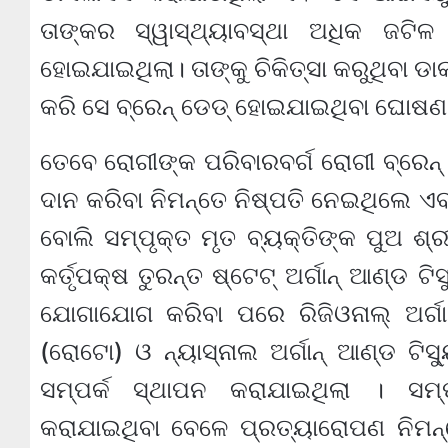
ତାଙ୍କର ସ୍ୱାସ୍ଥ୍ୟାବସ୍ଥା ଅଧିକ ଜଟିଳ
ହୋଇଯାଇଥିଲା। ତାଙ୍କୁ ଚିକିତ୍ସା କରୁଥିବା 
କରି ସେ ବ୍ରେନ୍ ଡେଡ୍ ହୋଇଯାଇଥିବା ଘୋଷଣା
ତେବେ ରୋଗୀଙ୍କ ପରିବାରବର୍ଗ ରୋଗୀ ବ୍ରେନ
ଦାନ କରିବା ନିମନ୍ତେ ନିଷ୍ପତି ନେଇଥିଲେ ଏବ
ବୋଲି ସମ୍ପୃକ୍ତ ମୃତ ବ୍ୟକ୍ତିଙ୍କ ପୁଅ ଶ୍
କର୍ତୃପକ୍ଷ ତୁରନ୍ତ ଷ୍ଟେଟ୍ ଅର୍ଗାନ୍ ଆଣ୍ଡ ଟ
ଯୋଗାଯୋଗ କରିବା ପରେ ରିଜିଓନାଲ୍ ଅର୍ଗାନ୍
(ରୋଟୋ) ଓ ନ୍ୟାସ୍‌ନାଲ ଅର୍ଗାନ୍ ଆଣ୍ଡ ଟିସ୍
ସମ୍ପର୍କ ସ୍ଥାପନ କରାଯାଇଥିଲା । ସମ୍
କରାଯାଇଥିବା ବେଳେ ପ୍ରତ୍ୟାରୋପଣ ନିମନ