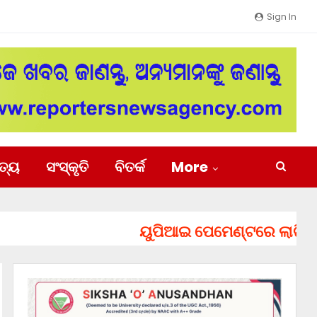
Sign In
ିତ୍ୟ
ସଂସ୍କୃତି
ବିତର୍କ
More
ୟୁପିଆଇ ପେମେଣ୍ଟରେ ଲାଗିପାରେ ଚାର