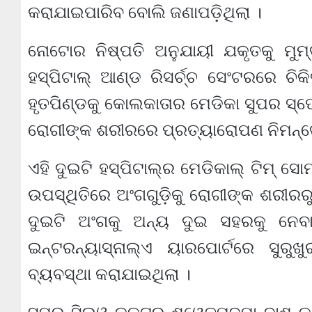
କରାଯାଇପାରିବ ବୋଲି ଜଣାପଡ଼ିଥିଲା ।
ନୋଟୋର ନିଷ୍ପତି ଅନୁଯାୟୀ ଯକୃତକୁ ମୁମ୍ବା
ହସ୍ପିଟାଲ୍ ଆଣ୍ଡ ରିସର୍ଚ୍ଚ ସେଂଟରରେ ଚି
ହୃତପିଣ୍ଡକୁ କୋଲକାତାର ମେଡିକା ସୁପର ସ୍ପେଶ
ରୋଗୀଙ୍କ ଶରୀରରେ ପ୍ରତ୍ୟାରୋପଣ ନିମନ୍ତ
ଏହି ଦୁଇଟି ହସ୍ପିଟାଲ୍‌ର ମେଡିକାଲ୍ ଟିମ୍ 
ଉପସ୍ଥିତିରେ ଅଂଗଗୁଡ଼ିକୁ ରୋଗୀଙ୍କ ଶରୀରରୁ
ଦୁଇଟି ଅଂଗକୁ ଅନ୍ୟ ଦୁଇ ସହରକୁ ନେବା 
ଇନ୍‌ଟରନ୍ୟାସ୍‌ନାଲ୍ଏ ୟାରପୋର୍ଟରେ ସୁର
ବ୍ୟବସ୍ଥା କରାଯାଇଥିଲା ।