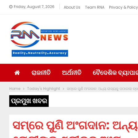
Friday, August 7, 2026
About Us
Team RNA
Privacy & Policy
ରାଜନୀତି
ଅର୍ଥନୀତି
ବୈଦେଶିକ ବ୍ୟାପା
Home
Today's Highlight
ସମ୍‌ରେ ପୁଣି ଅଂଗଦାନ: ଅନ୍ୟ ରାଜ୍ୟକୁ ପଠାଗଲା ବ
ପ୍ରମୁଖ ଖବର
ସମ୍‌ରେ ପୁଣି ଅଂଗଦାନ: ଅନ୍ୟ