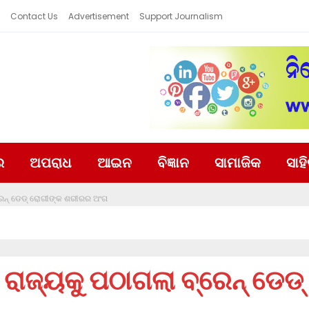
Contact Us
Advertisement
Support Journalism
ର
ଅପରାଧ
ଆଇନ
ବିଜ୍ଞାନ
ସାମାଜିକ
ସାହ
୍ରେନ୍ ଡେଡ୍ ରୋଗୀଙ୍କ ଶରୀରର ଅଂଗ
 ରାଜ୍ୟକୁ ପଠାଗଲା ବ୍ରେନ୍ ଡେଡ୍