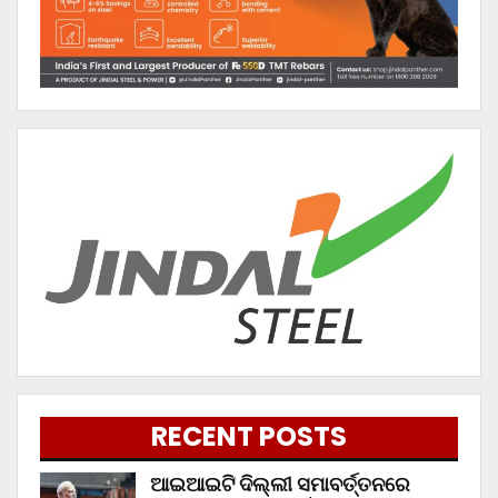
RECENT POSTS
ଆଇଆଇଟି ଦିଲ୍ଲୀ ସମାବର୍ତ୍ତନରେ