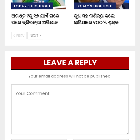
TODAY'S HIGHLIGHT
TODAY'S HIGHLIGHT
ଅଗଷ୍ଟ ୯ରୁ ୧୭ ଯାଏଁ ଘରେ
ରୁଷ ସହ ବାଣିଜ୍ୟ କଲେ
ଘରେ ତ୍ରିରଙ୍ଗା ଅଭିଯାନ
ଲାଗିପାରେ ୧୦୦% ଶୁଳ୍କ
PREV
NEXT
LEAVE A REPLY
Your email address will not be published.