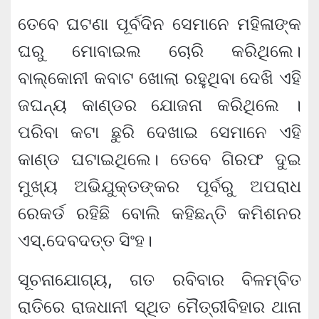
ତେବେ ଘଟଣା ପୂର୍ବଦିନ ସେମାନେ ମହିଳାଙ୍କ
ଘରୁ ମୋବାଇଲ ଚୋରି କରିଥିଲେ।
ବାଲ୍‌କୋନୀ କବାଟ ଖୋଲା ରହୁଥିବା ଦେଖି ଏହି
ଜଘନ୍ୟ କାଣ୍ଡର ଯୋଜନା କରିଥିଲେ ।
ପରିବା କଟା ଛୁରି ଦେଖାଇ ସେମାନେ ଏହି
କାଣ୍ଡ ଘଟାଇଥିଲେ। ତେବେ ଗିରଫ ଦୁଇ
ମୁଖ୍ୟ ଅଭିଯୁକ୍ତଙ୍କର ପୂର୍ବରୁ ଅପରାଧ
ରେକର୍ଡ ରହିଛି ବୋଲି କହିଛନ୍ତି କମିଶନର
ଏସ୍‌.ଦେବଦତ୍ତ ସିଂହ।
ସୂଚନାଯୋଗ୍ୟ, ଗତ ରବିବାର ବିଳମ୍ବିତ
ରାତିରେ ରାଜଧାନୀ ସ୍ଥିତ ମୈତ୍ରୀବିହାର ଥାନା