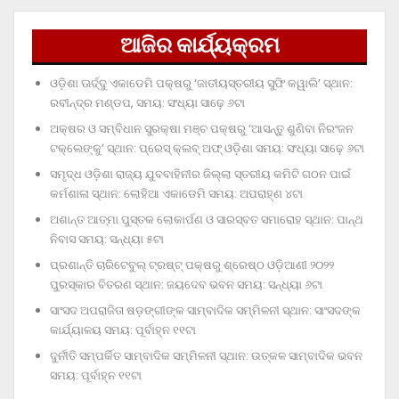
ଆଜିର କାର୍ଯ୍ୟକ୍ରମ
ଓଡ଼ିଶା ଊର୍ଦ୍ଦୁ ଏକାଡେମି ପକ୍ଷରୁ ‘ଜାତୀୟସ୍ତରୀୟ ସୁଫି କୱାଲି’ ସ୍ଥାନ:
ରବୀନ୍ଦ୍ର ମଣ୍ଡପ, ସମୟ: ସଂଧ୍ୟା ସାଢ଼େ ୬ଟା
ଅକ୍ଷର ଓ ସମ୍ବିଧାନ ସୁରକ୍ଷା ମଞ୍ଚ ପକ୍ଷରୁ ‘ଆସନ୍ତୁ ଶୁଣିବା ନିରଂଜନ
ଟକ୍‌ଲେଙ୍କୁ’ ସ୍ଥାନ: ପ୍ରେସ୍‌ କ୍ଲବ୍‌ ଅଫ୍‌ ଓଡ଼ିଶା ସମୟ: ସଂଧ୍ୟା ସାଢ଼େ ୬ଟା
ସମୃଦ୍ଧ ଓଡ଼ିଶା ରାଜ୍ୟ ଯୁବବାହିନୀର ଜିଲ୍ଲା ସ୍ତରୀୟ କମିଟି ଗଠନ ପାଇଁ
କର୍ମଶାଳା ସ୍ଥାନ: ଲୋହିଆ ଏକାଡେମି ସମୟ: ଅପରାହ୍‌ଣ ୪ଟା
ଅଶାନ୍ତ ଆତ୍ମା ପୁସ୍ତକ ଲୋକାର୍ପଣ ଓ ସାରସ୍ବତ ସମାରୋହ ସ୍ଥାନ: ପାନ୍ଥ
ନିବାସ ସମୟ: ସନ୍ଧ୍ୟା ୫ଟା
ପ୍ରଶାନ୍ତି ଚାରିଟେବୁଲ୍‌ ଟ୍ରଷ୍ଟ୍‌ ପକ୍ଷରୁ ଶ୍ରେଷ୍ଠ ଓଡ଼ିଆଣୀ ୨୦୨୨
ପୁରସ୍କାର ବିତରଣ ସ୍ଥାନ: ଜୟଦେବ ଭବନ ସମୟ: ସନ୍ଧ୍ୟା ୬ଟା
ସାଂସଦ ଅପରାଜିତା ଷଡ଼ଙ୍ଗୀଙ୍କ ସାମ୍ବାଦିକ ସମ୍ମିଳନୀ ସ୍ଥାନ: ସାଂସଦଙ୍କ
କାର୍ଯ୍ୟାଳୟ ସମୟ: ପୂର୍ବାହ୍ନ ୧୧ଟା
ଦୁର୍ନୀତି ସମ୍ପର୍କିତ ସାମ୍ବାଦିକ ସମ୍ମିଳନୀ ସ୍ଥାନ: ଉତ୍କଳ ସାମ୍ବାଦିକ ଭବନ
ସମୟ: ପୂର୍ବାହ୍ନ ୧୧ଟା