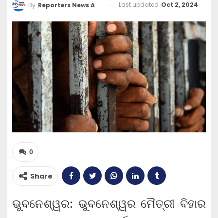
Last updated
Oct 2, 2024
By
Reporters News Agency
0
Share
ଭୁବନେଶ୍ୱର: ଭୁବନେଶ୍ୱର ମୈତ୍ରୀ ବିହାର