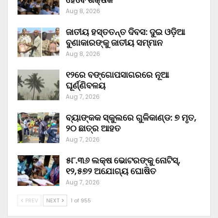
Aug 8, 2026
ଜାତୀୟ ହସ୍ତତନ୍ତ ଦିବସ: ଦୁଇ ଓଡ଼ିଆ
ବୁଣାକାରଙ୍କୁ ଜାତୀୟ ସମ୍ମାନ
Aug 8, 2026
୧୨ରେ ବଙ୍ଗୋପସାଗରରେ ନୂଆ
ଘୂର୍ଣ୍ଣିବଳୟ
Aug 7, 2026
ବ୍ୟାଙ୍କକ ସ୍କୁଲରେ ଗୁଳିକାଣ୍ଡ: ୭ ମୃତ,
୨୦ ଛାତ୍ର ଆହତ
Aug 7, 2026
୫୮.୩୬ ଲକ୍ଷ ଭୋଟରଙ୍କୁ ନୋଟିସ୍‌,
୧୨,୫୭୨ ଅଯୋଗ୍ୟ ଘୋଷିତ
Aug 7, 2026
PREV
NEXT
1 of 955