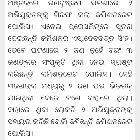
ଅଞ୍ଚଳରେ ଗଣଦୁଷ୍କର୍ମ ଘଟଣାରେ ୨
ଅଭିଯୁକ୍ତଙ୍କୁ ଗିରଫ କଲା କମିଶନରେଟ
ପୋଲିସ। ଏନେଇ ପ୍ରେସମିଟ୍‌ରେ ସୂଚନା
ଦେଇଛନ୍ତି କମିଶନର ଏସ୍‌.ଦେବଦତ୍ତ ସିଂହ।
ତେବେ ଘଟଣାରେ ୨ ଜଣ ନୁହେଁ ବରଂ ୩
ଜଣଙ୍କର ସଂପୃକ୍ତି ଥିବା ନେଇ ସ୍ପଷ୍ଟ
କରିଛନ୍ତି କମିଶନରେଟ ପୋଲିସ। ସେହି
୩ଜଣଙ୍କ ମଧ୍ୟରୁ ୨ ଜଣ ଘର ଭିତରକୁ
ଯାଇଥିବା ବେଳେ ଜଣେ ବାହାରେ ଥିଲା।
ବାହାରେ ଥିବା ଲୋକଟି ୨ ଅଭିଯୁକ୍ତଙ୍କୁ
ସହାୟତା କରିଛି ବୋଲି କହିଛନ୍ତି କମିଶନରେଟ
ପୋଲିସ।