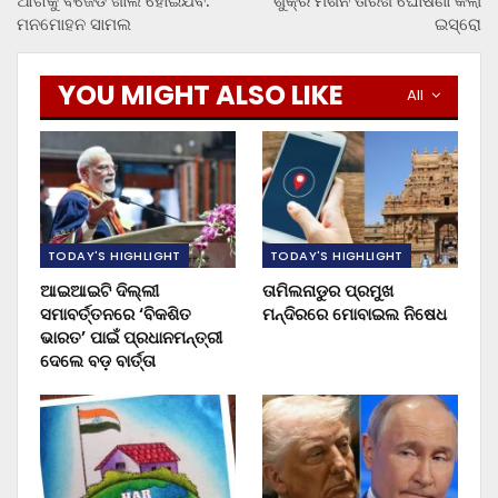
ଆଗକୁ ବିଜେଡି ଖାଲି ହୋଇଯିବ:
ଶୁକ୍ର ମିଶନ ତାରିଖ ଘୋଷଣା କଲା
ମନମୋହନ ସାମଲ
ଇସ୍ରୋ
YOU MIGHT ALSO LIKE
All
TODAY'S HIGHLIGHT
TODAY'S HIGHLIGHT
ଆଇଆଇଟି ଦିଲ୍ଲୀ
ତାମିଲନାଡୁର ପ୍ରମୁଖ
ସମାବର୍ତ୍ତନରେ ‘ବିକଶିତ
ମନ୍ଦିରରେ ମୋବାଇଲ ନିଷେଧ
ଭାରତ’ ପାଇଁ ପ୍ରଧାନମନ୍ତ୍ରୀ
ଦେଲେ ବଡ଼ ବାର୍ତ୍ତା