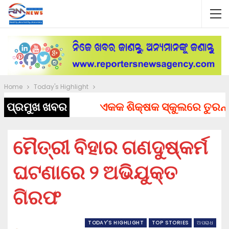
Home
Today's Highlight
ପ୍ରମୁଖ ଖବର
ଏକକ ଶିକ୍ଷକ ସ୍କୁଲରେ ତୁରନ୍ତ ନି
ମୈତ୍ରୀ ବିହାର ଗଣଦୁଷ୍କର୍ମ
ଘଟଣାରେ ୨ ଅଭିଯୁକ୍ତ
ଗିରଫ
TODAY'S HIGHLIGHT
TOP STORIES
ଅପରାଧ