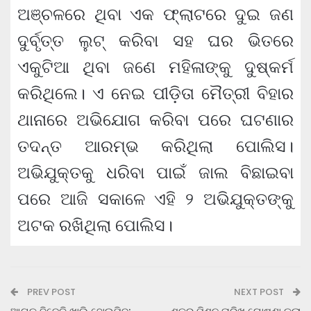
ଅଞ୍ଚଳରେ ଥିବା ଏକ ଫ୍ଲାଟରେ ଦୁଇ ଜଣ
ଦୁର୍ବୃତ୍ତ ଲୁଟ୍ କରିବା ସହ ଘର ଭିତରେ
ଏକୁଟିଆ ଥିବା ଜଣେ ମହିଳାଙ୍କୁ ଦୁଷ୍କର୍ମ
କରିଥିଲେ। ଏ ନେଇ ପୀଡ଼ିତା ମୈତ୍ରୀ ବିହାର
ଥାନାରେ ଅଭିଯୋଗ କରିବା ପରେ ଘଟଣାର
ତଦନ୍ତ ଆରମ୍ଭ କରିଥିଲା ପୋଲିସ।
ଅଭିଯୁକ୍ତକୁ ଧରିବା ପାଇଁ ଜାଲ ବିଛାଇବା
ପରେ ଆଜି ସକାଳେ ଏହି ୨ ଅଭିଯୁକ୍ତଙ୍କୁ
ଅଟକ ରଖିଥିଲା ପୋଲିସ।
PREV POST
NEXT POST