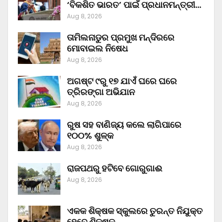
‘ବିକଶିତ ଭାରତ’ ପାଇଁ ପ୍ରଧାନମନ୍ତ୍ରୀ…
Aug 8, 2026
ତାମିଲନାଡୁର ପ୍ରମୁଖ ମନ୍ଦିରରେ
ମୋବାଇଲ ନିଷେଧ
Aug 8, 2026
ଅଗଷ୍ଟ ୯ରୁ ୧୭ ଯାଏଁ ଘରେ ଘରେ
ତ୍ରିରଙ୍ଗା ଅଭିଯାନ
Aug 8, 2026
ରୁଷ ସହ ବାଣିଜ୍ୟ କଲେ ଲାଗିପାରେ
୧୦୦% ଶୁଳ୍କ
Aug 8, 2026
ରାଜପଥରୁ ହଟିବେ ଗୋରୁଗାଈ
Aug 8, 2026
ଏକକ ଶିକ୍ଷକ ସ୍କୁଲରେ ତୁରନ୍ତ ନିଯୁକ୍ତ
ହେବେ ଶିକ୍ଷକ