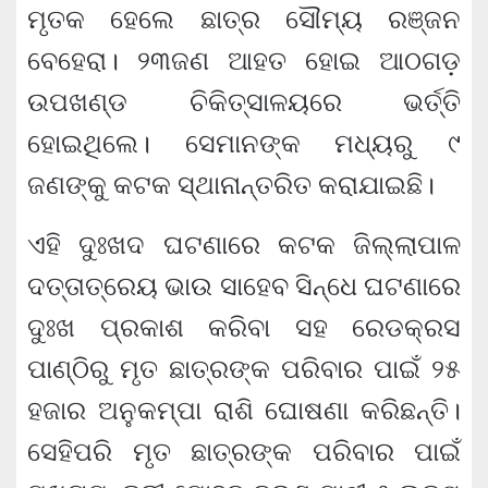
ମୃତକ ହେଲେ ଛାତ୍ର ସୌମ୍ୟ ରଞ୍ଜନ
ବେହେରା। ୨୩ଜଣ ଆହତ ହୋଇ ଆଠଗଡ଼
ଉପଖଣ୍ଡ ଚିକିତ୍ସାଳୟରେ ଭର୍ତ୍ତି
ହୋଇଥିଲେ। ସେମାନଙ୍କ ମଧ୍ୟରୁ ୯
ଜଣଙ୍କୁ କଟକ ସ୍ଥାନାନ୍ତରିତ କରାଯାଇଛି।
ଏହି ଦୁଃଖଦ ଘଟଣାରେ କଟକ ଜିଲ୍ଲାପାଳ
ଦତ୍ତାତ୍ରେୟ ଭାଉ ସାହେବ ସିନ୍ଧେ ଘଟଣାରେ
ଦୁଃଖ ପ୍ରକାଶ କରିବା ସହ ରେଡକ୍ରସ
ପାଣ୍ଠିରୁ ମୃତ ଛାତ୍ରଙ୍କ ପରିବାର ପାଇଁ ୨୫
ହଜାର ଅନୁକମ୍ପା ରାଶି ଘୋଷଣା କରିଛନ୍ତି।
ସେହିପରି ମୃତ ଛାତ୍ରଙ୍କ ପରିବାର ପାଇଁ