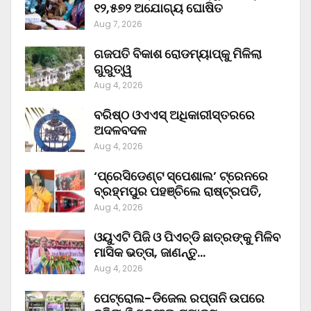
୧୨,୫୭୨ ଅଯୋଗ୍ୟ ଘୋଷିତ
Aug 7, 2026
ଗଜପତି ବିକାଶ ରୋଡମ୍ୟାପ୍‌କୁ ମିଳିଲା
ଗୁରୁତ୍ୱ
Aug 4, 2026
ବରିଷ୍ଠ ଓଏଏସ୍‌ ଅଧିକାରୀସ୍ତରରେ
ଅଦଳବଦଳ
Aug 4, 2026
‘ପ୍ରେସିଡେଣ୍ଟ ସ୍ପେଶାଲ’ ଟ୍ରେନରେ
ବ୍ରହ୍ମପୁର ପହଞ୍ଚିଲେ ରାଷ୍ଟ୍ରପତି,
Aug 4, 2026
ଓୟୁଏଟି ପିଜି ଓ ପିଏଚ୍‌ଡି ଛାତ୍ରଙ୍କୁ ମିଳିବ
ମାସିକ ଭତ୍ତା, ଜାଣନ୍ତୁ…
Aug 4, 2026
ପେଟ୍ରୋଲ-ଡିଜେଲ ରପ୍ତାନି ଉପରେ