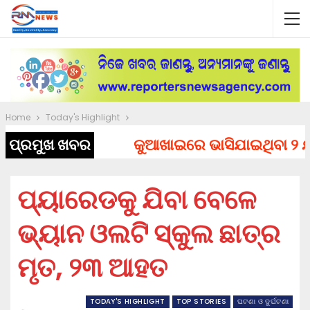
Home
Today's Highlight
ପ୍ରମୁଖ ଖବର
କୁଆଖାଇରେ ଭାସିଯାଇଥିବା ୨ ଯୁବ
ପ୍ୟାରେଡକୁ ଯିବା ବେଳେ
ଭ୍ୟାନ ଓଲଟି ସ୍କୁଲ ଛାତ୍ର
ମୃତ, ୨୩ ଆହତ
TODAY'S HIGHLIGHT
TOP STORIES
ଘଟଣା ଓ ଦୁର୍ଘଟଣା