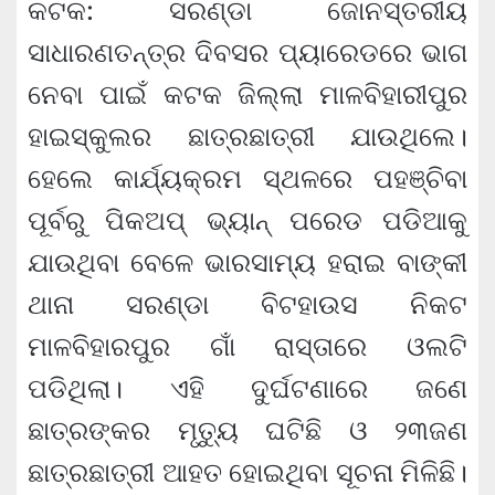
କଟକ: ସରଣ୍ଡା ଜୋନସ୍ତରୀୟ
ସାଧାରଣତନ୍ତ୍ର ଦିବସର ପ୍ୟାରେଡରେ ଭାଗ
ନେବା ପାଇଁ କଟକ ଜିଲ୍ଲା ମାଳବିହାରୀପୁର
ହାଇସ୍କୁଲର ଛାତ୍ରଛାତ୍ରୀ ଯାଉଥିଲେ।
ହେଲେ କାର୍ଯ୍ୟକ୍ରମ ସ୍ଥଳରେ ପହଞ୍ଚିବା
ପୂର୍ବରୁ ପିକଅପ୍ ଭ୍ୟାନ୍ ପରେଡ ପଡିଆକୁ
ଯାଉଥିବା ବେଳେ ଭାରସାମ୍ୟ ହରାଇ ବାଙ୍କୀ
ଥାନା ସରଣ୍ଡା ବିଟହାଉସ ନିକଟ
ମାଳବିହାରପୁର ଗାଁ ରାସ୍ତାରେ ଓଲଟି
ପଡିଥିଲା। ଏହି ଦୁର୍ଘଟଣାରେ ଜଣେ
ଛାତ୍ରଙ୍କର ମୃତ୍ୟୁ ଘଟିଛି ଓ ୨୩ଜଣ
ଛାତ୍ରଛାତ୍ରୀ ଆହତ ହୋଇଥିବା ସୂଚନା ମିଳିଛି।