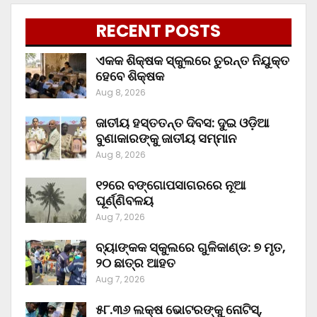
RECENT POSTS
ଏକକ ଶିକ୍ଷକ ସ୍କୁଲରେ ତୁରନ୍ତ ନିଯୁକ୍ତ
ହେବେ ଶିକ୍ଷକ
Aug 8, 2026
ଜାତୀୟ ହସ୍ତତନ୍ତ ଦିବସ: ଦୁଇ ଓଡ଼ିଆ
ବୁଣାକାରଙ୍କୁ ଜାତୀୟ ସମ୍ମାନ
Aug 8, 2026
୧୨ରେ ବଙ୍ଗୋପସାଗରରେ ନୂଆ
ଘୂର୍ଣ୍ଣିବଳୟ
Aug 7, 2026
ବ୍ୟାଙ୍କକ ସ୍କୁଲରେ ଗୁଳିକାଣ୍ଡ: ୭ ମୃତ,
୨୦ ଛାତ୍ର ଆହତ
Aug 7, 2026
୫୮.୩୬ ଲକ୍ଷ ଭୋଟରଙ୍କୁ ନୋଟିସ୍‌,