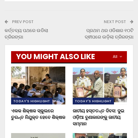
PREV POST
NEXT POST
କର୍ତ୍ତବ୍ୟ ପଥରେ ଉଡିଲା
ପ୍ରଥମ ଥର ଓଡିଶାର ୧୦ଟି
ତ୍ରିରଙ୍ଗା
ଦ୍ଵୀପରେ ଉଡ଼ିଲା ତ୍ରିରଙ୍ଗା
YOU MIGHT ALSO LIKE
All
TODAY'S HIGHLIGHT
TODAY'S HIGHLIGHT
ଏକକ ଶିକ୍ଷକ ସ୍କୁଲରେ
ଜାତୀୟ ହସ୍ତତନ୍ତ ଦିବସ: ଦୁଇ
ତୁରନ୍ତ ନିଯୁକ୍ତ ହେବେ ଶିକ୍ଷକ
ଓଡ଼ିଆ ବୁଣାକାରଙ୍କୁ ଜାତୀୟ
ସମ୍ମାନ