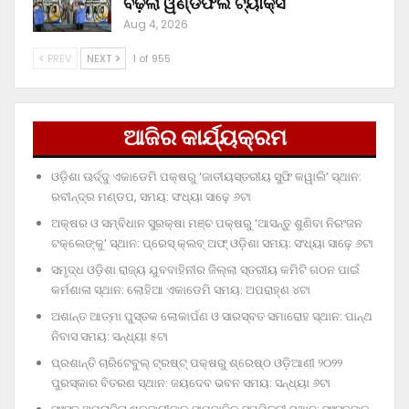
ବଢ଼ିଲା ୱିଣ୍ଡଫଲ ଟ୍ୟାକ୍ସ
Aug 4, 2026
PREV
NEXT
1 of 955
ଆଜିର କାର୍ଯ୍ୟକ୍ରମ
ଓଡ଼ିଶା ଊର୍ଦ୍ଦୁ ଏକାଡେମି ପକ୍ଷରୁ ‘ଜାତୀୟସ୍ତରୀୟ ସୁଫି କୱାଲି’ ସ୍ଥାନ:
ରବୀନ୍ଦ୍ର ମଣ୍ଡପ, ସମୟ: ସଂଧ୍ୟା ସାଢ଼େ ୬ଟା
ଅକ୍ଷର ଓ ସମ୍ବିଧାନ ସୁରକ୍ଷା ମଞ୍ଚ ପକ୍ଷରୁ ‘ଆସନ୍ତୁ ଶୁଣିବା ନିରଂଜନ
ଟକ୍‌ଲେଙ୍କୁ’ ସ୍ଥାନ: ପ୍ରେସ୍‌ କ୍ଲବ୍‌ ଅଫ୍‌ ଓଡ଼ିଶା ସମୟ: ସଂଧ୍ୟା ସାଢ଼େ ୬ଟା
ସମୃଦ୍ଧ ଓଡ଼ିଶା ରାଜ୍ୟ ଯୁବବାହିନୀର ଜିଲ୍ଲା ସ୍ତରୀୟ କମିଟି ଗଠନ ପାଇଁ
କର୍ମଶାଳା ସ୍ଥାନ: ଲୋହିଆ ଏକାଡେମି ସମୟ: ଅପରାହ୍‌ଣ ୪ଟା
ଅଶାନ୍ତ ଆତ୍ମା ପୁସ୍ତକ ଲୋକାର୍ପଣ ଓ ସାରସ୍ବତ ସମାରୋହ ସ୍ଥାନ: ପାନ୍ଥ
ନିବାସ ସମୟ: ସନ୍ଧ୍ୟା ୫ଟା
ପ୍ରଶାନ୍ତି ଚାରିଟେବୁଲ୍‌ ଟ୍ରଷ୍ଟ୍‌ ପକ୍ଷରୁ ଶ୍ରେଷ୍ଠ ଓଡ଼ିଆଣୀ ୨୦୨୨
ପୁରସ୍କାର ବିତରଣ ସ୍ଥାନ: ଜୟଦେବ ଭବନ ସମୟ: ସନ୍ଧ୍ୟା ୬ଟା