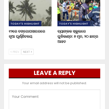
TODAY'S HIGHLIGHT
TODAY'S HIGHLIGHT
୧୨ରେ ବଙ୍ଗୋପସାଗରରେ
ବ୍ୟାଙ୍କକ ସ୍କୁଲରେ
ନୂଆ ଘୂର୍ଣ୍ଣିବଳୟ
ଗୁଳିକାଣ୍ଡ: ୭ ମୃତ, ୨୦ ଛାତ୍ର
ଆହତ
PREV
NEXT
LEAVE A REPLY
Your email address will not be published.