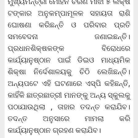
ମୁଖ୍ୟମନ୍ତ୍ରୀ ମୋହନ ଚରଣ ମାଝୀ ୫ ଲକ୍ଷ
ଟଙ୍କାର ଅନୁକମ୍ପାମୂଳକ ସହାୟତା ରାଶି
ଘୋଷଣା କରିଛନ୍ତି ଓ ପରିବାର ପ୍ରତି
ସମବେଦନା ଜଣାଇଛନ୍ତି।
ପ୍ରଧାନଶିକ୍ଷକଙ୍କ ବିରୋଧରେ
କାର୍ଯ୍ୟାନୁଷ୍ଠାନ ପାଇଁ ଡିଇଓ ମାଧ୍ୟମିକ
ଶିକ୍ଷା ନିର୍ଦେଶାଳୟକୁ ଚିଠି ଲେଖିଛନ୍ତି।
ଅନ୍ୟପଟେ ଏହି ଘଟଣାରେ ଏସ୍‌ପି କହିଛନ୍ତି,
କାହିଁକି ଛାତ୍ରଛାତ୍ରୀ ମାନଙ୍କୁ ଅନ୍ୟ ସ୍କୁଲକୁ
ପଠାଯାଉଥିଲା , ତାହାର ତଦନ୍ତ କରାଯିବ।
ତଦନ୍ତ ଅନୁସାରେ ମାମଲା କରି
କାର୍ଯ୍ୟାନୁଷ୍ଠାନ ଗ୍ରହଣ କରାଯିବ।