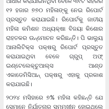
ଆଧାର କରାଯାଇନଥିବା ବେଳେ ୩୧ଟି ସହରର
୧୨ ହଜାର ୭୭୦ ମହିଳାଙ୍କୁ ନେଇ ରିପୋର୍ଟ
ପ୍ରସ୍ତୁତ କରାଯାଇଛି। ରିପୋର୍ଟକୁ ଜାତୀୟ
ମହିଳା କମିଶନ ଅଧ୍ୟକ୍ଷା ବିଜୟା କିଶୋର
ରାହତକର ଉନ୍ମୋଚନ କରିଛନ୍ତି। ପି ଭାଲ୍ୟୁ
ଆନାଲିଟିକ୍ସ ପକ୍ଷରୁ ରିପୋର୍ଟ ପ୍ରସ୍ତୁତ
କରାଯାଇଥିବା ବେଳେ ଗ୍ରୁପ୍ ଅଫ୍
ଇଣ୍ଟେଲେକ୍ଚୁଆଲ୍ସ ଆଣ୍ଡ
ଏକାଡେମିସିଆନ୍ ପକ୍ଷରୁ ଏହାକୁ ପ୍ରକାଶ
କରାଯାଇଛି।
୨୦୨୪ ମସିହାରେ ୭% ମହିଳା କହିଛନ୍ତି ଯେ
ସେମାନେ ନିର୍ଯାତନାର ସମ୍ମୁଖୀନ ହୋଇଥିଲେ