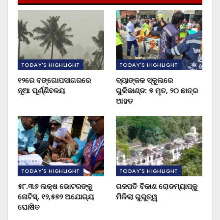
TODAY'S HIGHLIGHT
TODAY'S HIGHLIGHT
୧୨ରେ ବଙ୍ଗୋପସାଗରରେ
ବ୍ୟାଙ୍କକ ସ୍କୁଲରେ
ନୂଆ ଘୂର୍ଣ୍ଣିବଳୟ
ଗୁଳିକାଣ୍ଡ: ୭ ମୃତ, ୨୦ ଛାତ୍ର
ଆହତ
TODAY'S HIGHLIGHT
TODAY'S HIGHLIGHT
୫୮.୩୬ ଲକ୍ଷ ଭୋଟରଙ୍କୁ
ଗଜପତି ବିକାଶ ରୋଡମ୍ୟାପ୍‌କୁ
ନୋଟିସ୍‌, ୧୨,୫୭୨ ଅଯୋଗ୍ୟ
ମିଳିଲା ଗୁରୁତ୍ୱ
ଘୋଷିତ