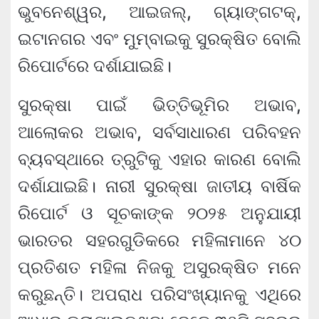
ଭୁବନେଶ୍ୱର, ଆଇଜଲ୍, ଗ୍ୟାଙ୍ଗଟକ୍,
ଇଟାନଗର ଏବଂ ମୁମ୍ବାଇକୁ ସୁରକ୍ଷିତ ବୋଲି
ରିପୋର୍ଟରେ ଦର୍ଶାଯାଇଛି।
ସୁରକ୍ଷା ପାଇଁ ଭିତ୍ତିଭୂମିର ଅଭାବ,
ଆଲୋକର ଅଭାବ, ସର୍ବସାଧାରଣ ପରିବହନ
ବ୍ୟବସ୍ଥାରେ ତ୍ରୁଟିକୁ ଏହାର କାରଣ ବୋଲି
ଦର୍ଶାଯାଇଛି। ନାରୀ ସୁରକ୍ଷା ଜାତୀୟ ବାର୍ଷିକ
ରିପୋର୍ଟ ଓ ସୂଚକାଙ୍କ ୨୦୨୫ ଅନୁଯାୟୀ
ଭାରତର ସହରଗୁଡିକରେ ମହିଳାମାନେ ୪୦
ପ୍ରତିଶତ ମହିଳା ନିଜକୁ ଅସୁରକ୍ଷିତ ମନେ
କରୁଛନ୍ତି। ଅପରାଧ ପରିସଂଖ୍ୟାନକୁ ଏଥିରେ