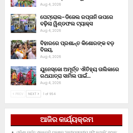
Aug 4, 2026
ପେଟ୍ରୋଲ-ଡିଜେଲ ରପ୍ତାନି ଉପରେ
ବଢ଼ିଲା ୱିଣ୍ଡଫଲ ଟ୍ୟାକ୍ସ
Aug 4, 2026
ବିହାରରେ ପ୍ରଶାନ୍ତ କିଶୋରଙ୍କ ବଡ଼
ବିଜୟ,
Aug 4, 2026
ୟୁନେସ୍କୋ ଅମୂର୍ତ୍ତ ଐତିହ୍ୟ ତାଲିକାରେ
ରଥଯାତ୍ରା ସାମିଲ ପାଇଁ…
Aug 4, 2026
PREV
NEXT
1 of 954
ଆଜିର କାର୍ଯ୍ୟକ୍ରମ
ଓଡ଼ିଶା ଊର୍ଦ୍ଦୁ ଏକାଡେମି ପକ୍ଷରୁ ‘ଜାତୀୟସ୍ତରୀୟ ସୁଫି କୱାଲି’ ସ୍ଥାନ: