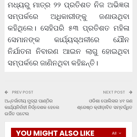
ମଧ୍ୟରୁ ମାତ୍ର ୨୨ ପ୍ରତିଶତ ନିଜ ଅଭିଜ୍ଞତା
ସମ୍ପର୍କରେ ଅଧିକାରୀଙ୍କୁ ଜଣାଉଥିବା
କହିଥିଲେ। ସେହିପରି ୫୩ ପ୍ରତିଶତ ମହିଳା
ସେମାନଙ୍କ କାର୍ଯ୍ୟସ୍ଥଳୀରେ ଯୌନ
ନିର୍ଯାତନା ନିବାରଣ ଆଇନ ଲାଗୁ ହୋଇଥିବା
ସମ୍ପର୍କରେ ଜାଣିନଥିବା କହିଛନ୍ତି।
PREV POST
NEXT POST
ଅନ୍ତର୍ଜାତୀୟ ମୁଦ୍ରା ପାଣ୍ଠିର
ଓଡିଶା ପୋଲିସର ୪୧ ଜଣ
କାର୍ଯ୍ୟନିର୍ବାହୀ ନିର୍ଦ୍ଦେଶକ ହେଲେ
ଶ୍ରେଷ୍ଠ କ୍ରୀଡ଼ାବିତ ସମ୍ବର୍ଦ୍ଧିତ
ଉର୍ଜିତ ପଟେଲ
YOU MIGHT ALSO LIKE
All