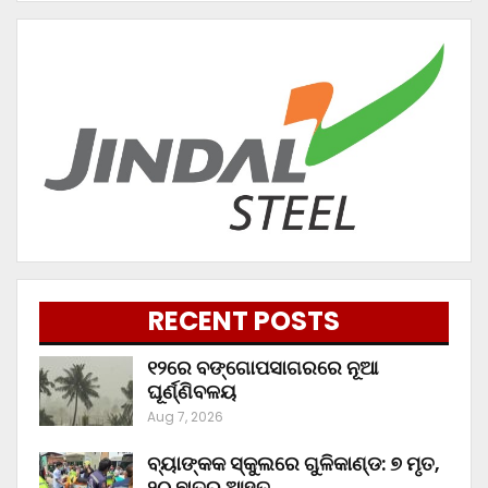
RECENT POSTS
୧୨ରେ ବଙ୍ଗୋପସାଗରରେ ନୂଆ
ଘୂର୍ଣ୍ଣିବଳୟ
Aug 7, 2026
ବ୍ୟାଙ୍କକ ସ୍କୁଲରେ ଗୁଳିକାଣ୍ଡ: ୭ ମୃତ,
୨୦ ଛାତ୍ର ଆହତ