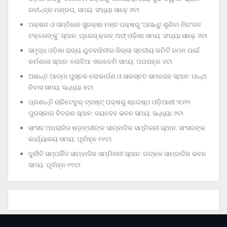
ରବୀନ୍ଦ୍ର ମଣ୍ଡପ, ସମୟ: ସଂଧ୍ୟା ସାଢ଼େ ୬ଟା
ଅକ୍ଷର ଓ ସମ୍ବିଧାନ ସୁରକ୍ଷା ମଞ୍ଚ ପକ୍ଷରୁ ‘ଆସନ୍ତୁ ଶୁଣିବା ନିରଂଜନ
ଟକ୍‌ଲେଙ୍କୁ’ ସ୍ଥାନ: ପ୍ରେସ୍‌ କ୍ଲବ୍‌ ଅଫ୍‌ ଓଡ଼ିଶା ସମୟ: ସଂଧ୍ୟା ସାଢ଼େ ୬ଟା
ସମୃଦ୍ଧ ଓଡ଼ିଶା ରାଜ୍ୟ ଯୁବବାହିନୀର ଜିଲ୍ଲା ସ୍ତରୀୟ କମିଟି ଗଠନ ପାଇଁ
କର୍ମଶାଳା ସ୍ଥାନ: ଲୋହିଆ ଏକାଡେମି ସମୟ: ଅପରାହ୍‌ଣ ୪ଟା
ଅଶାନ୍ତ ଆତ୍ମା ପୁସ୍ତକ ଲୋକାର୍ପଣ ଓ ସାରସ୍ବତ ସମାରୋହ ସ୍ଥାନ: ପାନ୍ଥ
ନିବାସ ସମୟ: ସନ୍ଧ୍ୟା ୫ଟା
ପ୍ରଶାନ୍ତି ଚାରିଟେବୁଲ୍‌ ଟ୍ରଷ୍ଟ୍‌ ପକ୍ଷରୁ ଶ୍ରେଷ୍ଠ ଓଡ଼ିଆଣୀ ୨୦୨୨
ପୁରସ୍କାର ବିତରଣ ସ୍ଥାନ: ଜୟଦେବ ଭବନ ସମୟ: ସନ୍ଧ୍ୟା ୬ଟା
ସାଂସଦ ଅପରାଜିତା ଷଡ଼ଙ୍ଗୀଙ୍କ ସାମ୍ବାଦିକ ସମ୍ମିଳନୀ ସ୍ଥାନ: ସାଂସଦଙ୍କ
କାର୍ଯ୍ୟାଳୟ ସମୟ: ପୂର୍ବାହ୍ନ ୧୧ଟା
ଦୁର୍ନୀତି ସମ୍ପର୍କିତ ସାମ୍ବାଦିକ ସମ୍ମିଳନୀ ସ୍ଥାନ: ଉତ୍କଳ ସାମ୍ବାଦିକ ଭବନ
ସମୟ: ପୂର୍ବାହ୍ନ ୧୧ଟା