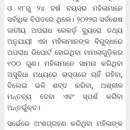
ଓ ୧୮ରୁ ୨୪ ବର୍ଷ ବୟସର ମହିଳାମାନେ
ସର୍ବାଧିକ ବିପଦରେ ଥିଲେ। ୨୦୨୨ର ସର୍ବଶେଷ
ଜାତୀୟ ଅପରାଧ ରେକର୍ଡ଼ ବ୍ୟୁରୋ ତଥ୍ୟ
ଅନୁଯାୟୀ ଏହା ମହିଳାମାନଙ୍କ ବିରୁଦ୍ଧରେ
ଅପରାଧ ରିପୋର୍ଟ ହୋଇଥିବା ମାମଲାଗୁଡ଼ିକର
୧୦୦ ଗୁଣ। ମହିଳାମାନେ ସାମନା କରିଥିବା
ଅସୁବିଧା ମଧ୍ୟରେ ରାସ୍ତାରେ ଚାହିଁ ରହିବା,
ବିଲେଇ ଭଳି ଶବ୍ଦ କରିବା, ଅଶ୍ଳୀଳ
ମନ୍ତବ୍ୟ ଦେବା ଏବଂ ସ୍ପର୍ଶ କରିବା
ଅନ୍ତର୍ଭୁକ୍ତ।
ସର୍ଭେରେ ଅଂଶଗ୍ରହଣ କରିଥିବା ମହିଳାଙ୍କ