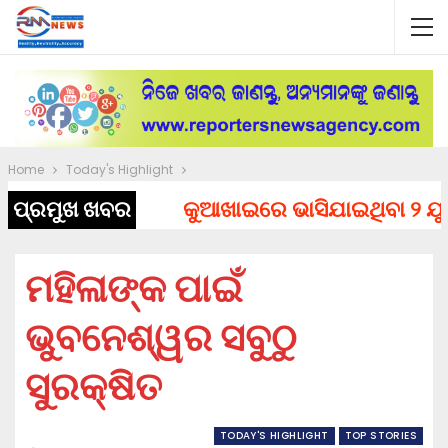
Home
Today's Highlight
ପ୍ରମୁଖ ଖବର
କୁଆଖାଇରେ ଭାସିଯାଇଥିବା ୨ ଯୁବକ
ମହିଳାଙ୍କ ପାଇଁ
ଭୁବନେଶ୍ୱର ସବୁଠୁ
ସୁରକ୍ଷିତ
TODAY'S HIGHLIGHT
TOP STORIES