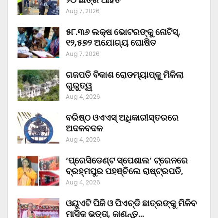
Aug 7, 2026
୫୮.୩୬ ଲକ୍ଷ ଭୋଟରଙ୍କୁ ନୋଟିସ୍‌,
୧୨,୫୭୨ ଅଯୋଗ୍ୟ ଘୋଷିତ
Aug 7, 2026
ଗଜପତି ବିକାଶ ରୋଡମ୍ୟାପ୍‌କୁ ମିଳିଲା
ଗୁରୁତ୍ୱ
Aug 4, 2026
ବରିଷ୍ଠ ଓଏଏସ୍‌ ଅଧିକାରୀସ୍ତରରେ
ଅଦଳବଦଳ
Aug 4, 2026
‘ପ୍ରେସିଡେଣ୍ଟ ସ୍ପେଶାଲ’ ଟ୍ରେନରେ
ବ୍ରହ୍ମପୁର ପହଞ୍ଚିଲେ ରାଷ୍ଟ୍ରପତି,
Aug 4, 2026
ଓୟୁଏଟି ପିଜି ଓ ପିଏଚ୍‌ଡି ଛାତ୍ରଙ୍କୁ ମିଳିବ
ମାସିକ ଭତ୍ତା, ଜାଣନ୍ତୁ…