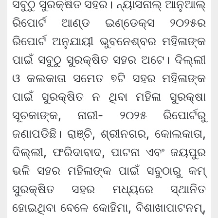
ସବୁଠୁ ସୁରକ୍ଷିତ ସହର। ନ୍ୟାସନାଲ୍ ଆନୁଆଲ୍
ରିପୋର୍ଟ ଆଣ୍ଡ ଇଣ୍ଡେକ୍ସ ୨୦୨୫ର
ରିପୋର୍ଟ ଅନୁଯାୟୀ ଭୁବନେଶ୍ବର ମହିଳାଙ୍କ
ପାଇଁ ସବୁଠୁ ସୁରକ୍ଷିତ ସହର ଅଟେ। ଦିଲ୍ଲୀ
ଓ କଲକାତା ସମେତ ୭ଟି ସହର ମହିଳାଙ୍କ
ପାଇଁ ସୁରକ୍ଷିତ ନ ଥିବା ମହିଳା ସୁରକ୍ଷା
ସୂଚକାଙ୍କ, ନାରୀ- ୨୦୨୫ ରିପୋର୍ଟରୁ
ଜଣାପଡିଛି। ରାଞ୍ଚି, ଶ୍ରୀନଗର, କୋଲକାତା,
ଦିଲ୍ଲୀ, ଫରିଦାବାଦ, ପାଟନା ଏବଂ ଜୟପୁର
ଭଳି ସହର ମହିଳାଙ୍କ ପାଇଁ ସବୁଠାରୁ କମ୍
ସୁରକ୍ଷିତ ସହର ମଧ୍ୟରେ ସ୍ଥାନିତ
ହୋଇଥିବା ବେଳେ କୋହିମା, ବିଶାଖାପାଟନମ୍,