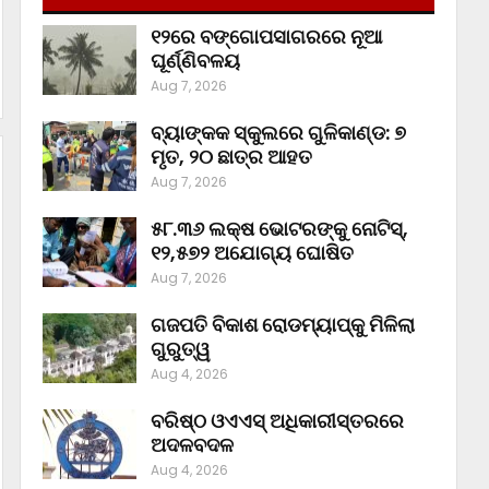
୧୨ରେ ବଙ୍ଗୋପସାଗରରେ ନୂଆ
ଘୂର୍ଣ୍ଣିବଳୟ
Aug 7, 2026
ବ୍ୟାଙ୍କକ ସ୍କୁଲରେ ଗୁଳିକାଣ୍ଡ: ୭
ମୃତ, ୨୦ ଛାତ୍ର ଆହତ
Aug 7, 2026
୫୮.୩୬ ଲକ୍ଷ ଭୋଟରଙ୍କୁ ନୋଟିସ୍‌,
୧୨,୫୭୨ ଅଯୋଗ୍ୟ ଘୋଷିତ
Aug 7, 2026
ଗଜପତି ବିକାଶ ରୋଡମ୍ୟାପ୍‌କୁ ମିଳିଲା
ଗୁରୁତ୍ୱ
Aug 4, 2026
ବରିଷ୍ଠ ଓଏଏସ୍‌ ଅଧିକାରୀସ୍ତରରେ
ଅଦଳବଦଳ
Aug 4, 2026