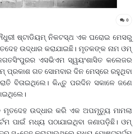
0
ୌଧୁରୀ ଷ୍ଟାଡିୟମ୍ ନିକଟସ୍ଥ ଏକ ଘରୋଇ ମେସରୁ
ତଦେହ ଉଦ୍ଧାର କରାଯାଇଛି। ମୃତକଙ୍କ ନାମ ଓମ୍
େ ଜଗତସିଂପୁରର ଏସଭିଏମ ସ୍ୱୟଂଶାସିତ କଲେଜର
ମ୍ ପ୍ରକାଶ ଗତ ସୋମବାର ଦିନ ମେସ୍‌ରେ ରହୁଥିବା
 ରାତି ବିତାଇଥିଲେ। କିନ୍ତୁ ପରଦିନ ସକାଳେ ଜଣେ
 ପାଇଥିଲେ।
 ମୃତଦେହ ଉଦ୍ଧାର କରି ଏକ ଅପମୃତ୍ୟୁ ମାମଲା
୍ଟମ ପାଇଁ ମଧ୍ୟ ପଠାଯାଇଥିବା ଜଣାପଡ଼ିଛି। ଓମ୍
୍ତରୁ ସନ୍ଦେହ କରାଯାଉଥିଲେ ମଧ୍ୟ ପୋଷ୍ଟମର୍ଟମ