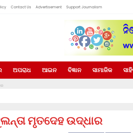
licy
Contact Us
Advertisement
Support Journalism
ର
ଅପରାଧ
ଆଇନ
ବିଜ୍ଞାନ
ସାମାଜିକ
ସାହ
ାର
ଲନ୍ତା ମୃତଦେହ ଉଦ୍ଧାର