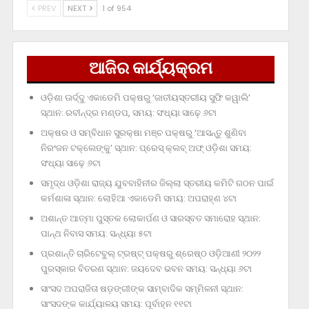
PREV
NEXT
1 of 954
ଆଜିର କାର୍ଯ୍ୟକ୍ରମ
ଓଡ଼ିଶା ଊର୍ଦ୍ଦୁ ଏକାଡେମି ପକ୍ଷରୁ ‘ଜାତୀୟସ୍ତରୀୟ ସୁଫି କୱାଲି’
ସ୍ଥାନ: ରବୀନ୍ଦ୍ର ମଣ୍ଡପ, ସମୟ: ସଂଧ୍ୟା ସାଢ଼େ ୬ଟା
ଅକ୍ଷର ଓ ସମ୍ବିଧାନ ସୁରକ୍ଷା ମଞ୍ଚ ପକ୍ଷରୁ ‘ଆସନ୍ତୁ ଶୁଣିବା
ନିରଂଜନ ଟକ୍‌ଲେଙ୍କୁ’ ସ୍ଥାନ: ପ୍ରେସ୍‌ କ୍ଲବ୍‌ ଅଫ୍‌ ଓଡ଼ିଶା ସମୟ:
ସଂଧ୍ୟା ସାଢ଼େ ୬ଟା
ସମୃଦ୍ଧ ଓଡ଼ିଶା ରାଜ୍ୟ ଯୁବବାହିନୀର ଜିଲ୍ଲା ସ୍ତରୀୟ କମିଟି ଗଠନ ପାଇଁ
କର୍ମଶାଳା ସ୍ଥାନ: ଲୋହିଆ ଏକାଡେମି ସମୟ: ଅପରାହ୍‌ଣ ୪ଟା
ଅଶାନ୍ତ ଆତ୍ମା ପୁସ୍ତକ ଲୋକାର୍ପଣ ଓ ସାରସ୍ବତ ସମାରୋହ ସ୍ଥାନ:
ପାନ୍ଥ ନିବାସ ସମୟ: ସନ୍ଧ୍ୟା ୫ଟା
ପ୍ରଶାନ୍ତି ଚାରିଟେବୁଲ୍‌ ଟ୍ରଷ୍ଟ୍‌ ପକ୍ଷରୁ ଶ୍ରେଷ୍ଠ ଓଡ଼ିଆଣୀ ୨୦୨୨
ପୁରସ୍କାର ବିତରଣ ସ୍ଥାନ: ଜୟଦେବ ଭବନ ସମୟ: ସନ୍ଧ୍ୟା ୬ଟା
ସାଂସଦ ଅପରାଜିତା ଷଡ଼ଙ୍ଗୀଙ୍କ ସାମ୍ବାଦିକ ସମ୍ମିଳନୀ ସ୍ଥାନ:
ସାଂସଦଙ୍କ କାର୍ଯ୍ୟାଳୟ ସମୟ: ପୂର୍ବାହ୍ନ ୧୧ଟା