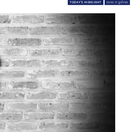
TODAY'S HIGHLIGHT
ଘଟଣା ଓ ଦୁର୍ଘଟଣା