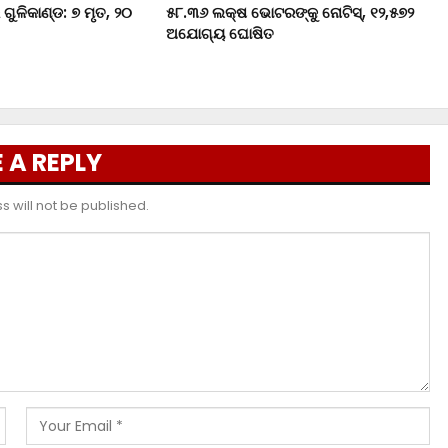
ଗୁଳିକାଣ୍ଡ: ୭ ମୃତ, ୨୦
୫୮.୩୬ ଲକ୍ଷ ଭୋଟରଙ୍କୁ ନୋଟିସ୍‌, ୧୨,୫୭୨
ଅଯୋଗ୍ୟ ଘୋଷିତ
 A REPLY
 will not be published.