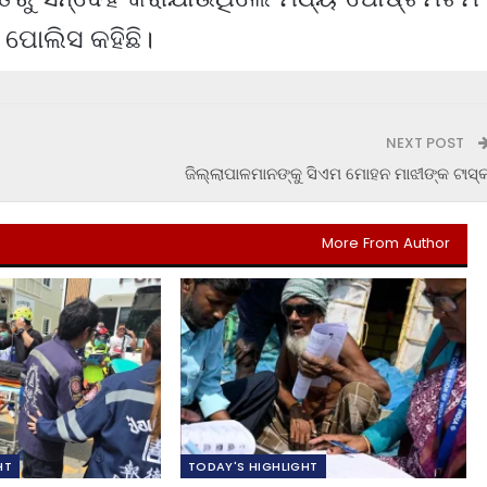
 ପୋଲିସ କହିଛି।
NEXT POST
ଜିଲ୍ଲାପାଳମାନଙ୍କୁ ସିଏମ ମୋହନ ମାଝୀଙ୍କ ଟାସ୍
More From Author
HT
TODAY'S HIGHLIGHT