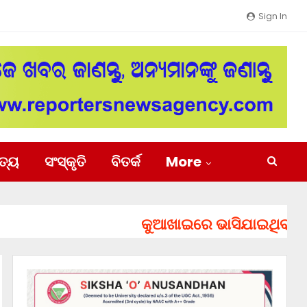
Sign In
ିତ୍ୟ
ସଂସ୍କୃତି
ବିତର୍କ
More
କୁଆଖାଇରେ ଭାସିଯାଇଥିବା ୨ ଯୁବ