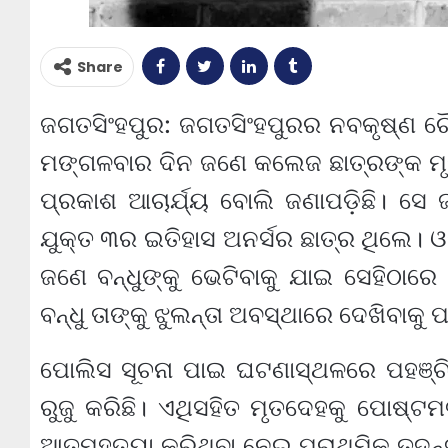
Share
ଜଗତସିଂହପୁର: ଜଗତସିଂହପୁରର ନବକୃଷ୍ଣ ଚ
ମଙ୍ଗଳବାର ଦିନ ଜଣେ କଲେଜ ଛାତ୍ରଙ୍କ ମୃ
ପ୍ରକାଶ ଆଚାର୍ଯ୍ୟ ବୋଲି ଜଣାପଡ଼ିଛି। ସ
ଯୁକ୍ତ ୩ର ଇତିହାସ ଅନର୍ସର ଛାତ୍ର ଥିଲେ। ଓ
ଜଣେ ବନ୍ଧୁଙ୍କୁ ଭେଟିବାକୁ ଯାଇ ସେହିଠାରେ
ବନ୍ଧୁ ତାଙ୍କୁ ଝୁଲନ୍ତା ଅବସ୍ଥାରେ ଦେଖିବାକୁ
ପୋଲିସ ସୂଚନା ପାଇ ଘଟଣାସ୍ଥଳରେ ପହଞ୍ଚି
ରୁଜୁ କରିଛି। ଏଥିସହିତ ମୃତଦେହକୁ ପୋଷ୍ଟମର
ଆତ୍ମହତ୍ୟା କରିଥିବା ନେଇ ପ୍ରାଥମିକ ତଦନ