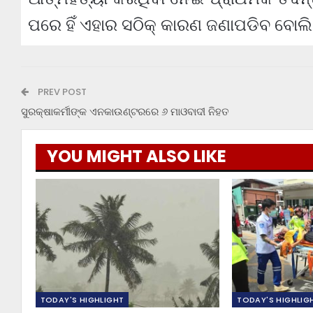
ପରେ ହିଁ ଏହାର ସଠିକ୍ କାରଣ ଜଣାପଡିବ ବୋଲି
PREV POST
ସୁରକ୍ଷାକର୍ମୀଙ୍କ ଏନକାଉଣ୍ଟରରେ ୬ ମାଓବାଦୀ ନିହତ
YOU MIGHT ALSO LIKE
TODAY'S HIGHLIGHT
TODAY'S HIGHLIG