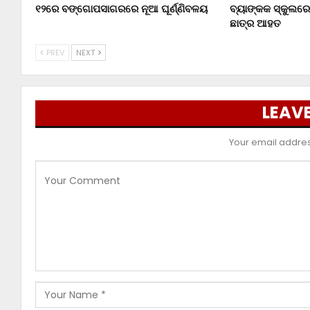
୧୨ରେ ବଙ୍ଗୋପସାଗରରେ ନୂଆ ଘୂର୍ଣ୍ଣିବଳୟ
ବ୍ୟାଙ୍କକ ସ୍କୁଲରେ 
ଛାତ୍ର ଆହତ
PREV
NEXT
LEAVE
Your email address