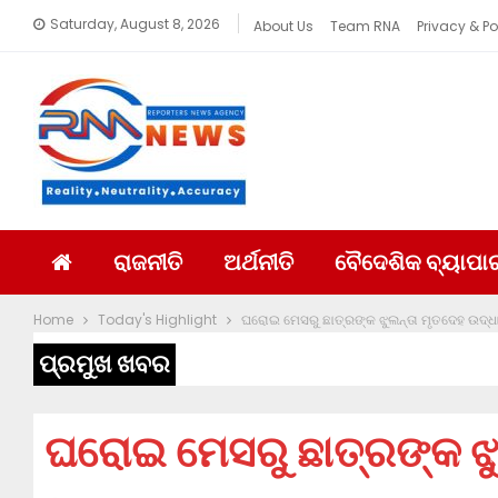
Saturday, August 8, 2026
About Us
Team RNA
Privacy & Po
ରାଜନୀତି
ଅର୍ଥନୀତି
ବୈଦେଶିକ ବ୍ୟାପା
Home
Today's Highlight
ଘରୋଇ ମେସରୁ ଛାତ୍ରଙ୍କ ଝୁଲନ୍ତା ମୃତଦେହ ଉଦ୍ଧ
ପ୍ରମୁଖ ଖବର
ଘରୋଇ ମେସରୁ ଛାତ୍ରଙ୍କ ଝୁ