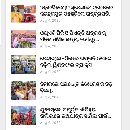
‘ପ୍ରେସିଡେଣ୍ଟ ସ୍ପେଶାଲ’ ଟ୍ରେନରେ
ବ୍ରହ୍ମପୁର ପହଞ୍ଚିଲେ ରାଷ୍ଟ୍ରପତି,
Aug 4, 2026
ଓୟୁଏଟି ପିଜି ଓ ପିଏଚ୍‌ଡି ଛାତ୍ରଙ୍କୁ
ମିଳିବ ମାସିକ ଭତ୍ତା, ଜାଣନ୍ତୁ…
Aug 4, 2026
ପେଟ୍ରୋଲ-ଡିଜେଲ ରପ୍ତାନି ଉପରେ
ବଢ଼ିଲା ୱିଣ୍ଡଫଲ ଟ୍ୟାକ୍ସ
Aug 4, 2026
ବିହାରରେ ପ୍ରଶାନ୍ତ କିଶୋରଙ୍କ ବଡ଼
ବିଜୟ,
Aug 4, 2026
ୟୁନେସ୍କୋ ଅମୂର୍ତ୍ତ ଐତିହ୍ୟ
ତାଲିକାରେ ରଥଯାତ୍ରା ସାମିଲ ପାଇଁ…
Aug 4, 2026