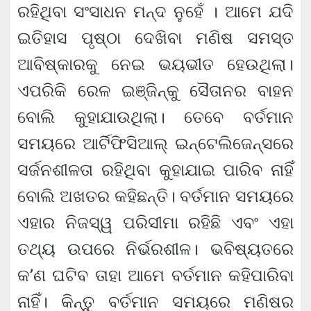
ରହିଥିବା ସଂସାଧନ ମନ୍ଦ ନୁହେଁ । ଆମେ ଯଦି
ଇତିହାସ ପୃଷ୍ଠା ଦେଖିବା ମଣିଷ ସମସ୍ତ
ଆବିଷ୍କାରକୁ ନେଇ ଭୟଭୀତ ହେଉଥିଲା।
ଏପରିକି ରେଳ ଇଞ୍ଜିନ୍‌କୁ ସୈତାନର ବାହନ
ବୋଲି କୁହାଯାଉଥିଲା। ତେବେ ବର୍ତମାନ
ସମୟରେ ଆର୍ଟିଫିସିଆଲ୍ ଇନ୍‌ଟେଲିଜେନ୍ସରେ
ସର୍ଜନଶୀଳତା ରହିଥିବା କୁହାଯାଇ ପାରିବ ନାହିଁ
ବୋଲି ଅଖତର କହିଛନ୍ତି। ବର୍ତମାନ ସମୟରେ
ଏହାର ନିଜସ୍ୱ ପରିସୀମା ରହିଛି ଏବଂ ଏହା
ତଥ୍ୟ ଉପରେ ନିର୍ଭରଶୀଳ। ଭବିଷ୍ୟତରେ
କ’ଣ ଘଟିବ ତାହା ଆମେ ବର୍ତମାନ କହିପାରିବା
ନାହିଁ। କିନ୍ତୁ ବର୍ତମାନ ସମୟରେ ମଣିଷର