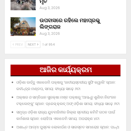
ମୃତ
Aug 3, 2026
ଉପବାସରେ ରହିଲେ ମହାପ୍ରଭୁ
ଲିଙ୍ଗରାଜ
Aug 3, 2026
PREV
NEXT
1 of 954
ଆଜିର କାର୍ଯ୍ୟକ୍ରମ
ଓଡ଼ିଶା ଊର୍ଦ୍ଦୁ ଏକାଡେମି ପକ୍ଷରୁ ‘ଜାତୀୟସ୍ତରୀୟ ସୁଫି କୱାଲି’ ସ୍ଥାନ:
ରବୀନ୍ଦ୍ର ମଣ୍ଡପ, ସମୟ: ସଂଧ୍ୟା ସାଢ଼େ ୬ଟା
ଅକ୍ଷର ଓ ସମ୍ବିଧାନ ସୁରକ୍ଷା ମଞ୍ଚ ପକ୍ଷରୁ ‘ଆସନ୍ତୁ ଶୁଣିବା ନିରଂଜନ
ଟକ୍‌ଲେଙ୍କୁ’ ସ୍ଥାନ: ପ୍ରେସ୍‌ କ୍ଲବ୍‌ ଅଫ୍‌ ଓଡ଼ିଶା ସମୟ: ସଂଧ୍ୟା ସାଢ଼େ ୬ଟା
ସମୃଦ୍ଧ ଓଡ଼ିଶା ରାଜ୍ୟ ଯୁବବାହିନୀର ଜିଲ୍ଲା ସ୍ତରୀୟ କମିଟି ଗଠନ ପାଇଁ
କର୍ମଶାଳା ସ୍ଥାନ: ଲୋହିଆ ଏକାଡେମି ସମୟ: ଅପରାହ୍‌ଣ ୪ଟା
ଅଶାନ୍ତ ଆତ୍ମା ପୁସ୍ତକ ଲୋକାର୍ପଣ ଓ ସାରସ୍ବତ ସମାରୋହ ସ୍ଥାନ: ପାନ୍ଥ