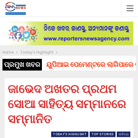
Home
Today's Highlight
ପ୍ରମୁଖ ଖବର
ୟୁପିଆଇ ପେମେଣ୍ଟରେ ଲାଗିପାରେ ଚାର୍ଜ, 
ଜାଭେଦ ଅଖତର ପ୍ରଥମ
ସୋଆ ସାହିତ୍ୟ ସମ୍ମାନରେ
ସମ୍ମାନିତ
TODAY'S HIGHLIGHT
TOP STORIES
ସାହିତ୍ୟ