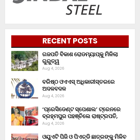
RECENT POSTS
ଗଜପତି ବିକାଶ ରୋଡମ୍ୟାପ୍‌କୁ ମିଳିଲା
ଗୁରୁତ୍ୱ
Aug 4, 2026
ବରିଷ୍ଠ ଓଏଏସ୍‌ ଅଧିକାରୀସ୍ତରରେ
ଅଦଳବଦଳ
Aug 4, 2026
‘ପ୍ରେସିଡେଣ୍ଟ ସ୍ପେଶାଲ’ ଟ୍ରେନରେ
ବ୍ରହ୍ମପୁର ପହଞ୍ଚିଲେ ରାଷ୍ଟ୍ରପତି,
Aug 4, 2026
ଓୟୁଏଟି ପିଜି ଓ ପିଏଚ୍‌ଡି ଛାତ୍ରଙ୍କୁ ମିଳିବ