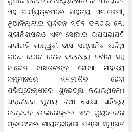
କୁମାର ନନ୍ଦଙ୍କ ଅଧ୍ୟକ୍ଷତାରେ ଆୟୋଜିତ
ଏହି କାର୍ଯ୍ୟକ୍ରମରେ ସାହିତ୍ୟ ଏକାଡେମୀ,
ନୁଆଦିଲ୍ଲୀର ପୂର୍ବତନ ସଚିବ ଡକ୍ଟର କେ.
ଶ୍ରୀନିବାସରାଓ ଏବଂ ସୋଆର ଉପସଭାପତି
ଶ୍ରୀମତି ଶାଶ୍ୱତୀ ଦାସ ସମ୍ମାନିତ ଅତିଥି
ଭାବେ ଯୋଗ ଦେଇ ବକ୍ତବ୍ୟ ରଖିବା ସହ
ଜାଭେଦ ଅଖତରଙ୍କୁ ସୋଆ ସାହିତ୍ୟ
ସମ୍ମାନରେ ସମ୍ମାନିତ ହେବା
ପରିପ୍ରେକ୍ଷୀରେ ଶୁଭେଚ୍ଛା ଜଣାଇଥିଲେ।
ପ୍ରାଚୀନର ମୁଖ୍ୟ ତଥା ସୋଆ ସାହିତ୍ୟ
ଉତ୍ସବର ଡାଇରେକ୍ଟର ଏବଂ କ୍ୟୁରେଟର
ପ୍ରଫେସର ଗାୟତ୍ରୀବାଳା ପଣ୍ଡା ସ୍ୱାଗତ