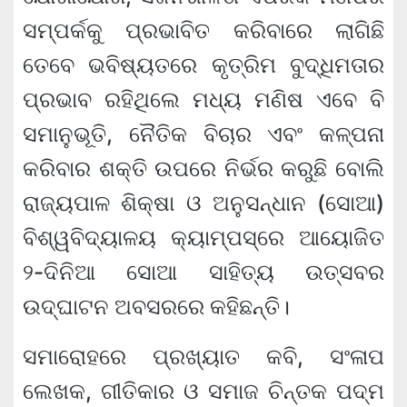
ସମ୍ପର୍କକୁ ପ୍ରଭାବିତ କରିବାରେ ଲାଗିଛି
ତେବେ ଭବିଷ୍ୟତରେ କୃତ୍ରିମ ବୁଦ୍ଧିମତାର
ପ୍ରଭାବ ରହିଥିଲେ ମଧ୍ୟ ମଣିଷ ଏବେ ବି
ସମାନୁଭୂତି, ନୈତିକ ବିଚାର ଏବଂ କଳ୍ପନା
କରିବାର ଶକ୍ତି ଉପରେ ନିର୍ଭର କରୁଛି ବୋଲି
ରାଜ୍ୟପାଳ ଶିକ୍ଷା ଓ ଅନୁସନ୍ଧାନ (ସୋଆ)
ବିଶ୍ୱବିଦ୍ୟାଳୟ କ୍ୟାମ୍ପସ୍‌ରେ ଆୟୋଜିତ
୨-ଦିନିଆ ସୋଆ ସାହିତ୍ୟ ଉତ୍ସବର
ଉଦ୍‌ଘାଟନ ଅବସରରେ କହିଛନ୍ତି।
ସମାରୋହରେ ପ୍ରଖ୍ୟାତ କବି, ସଂଳାପ
ଲେଖକ, ଗୀତିକାର ଓ ସମାଜ ଚିନ୍ତକ ପଦ୍ମ