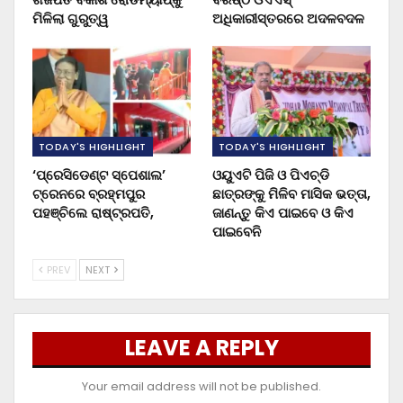
ମିଳିଲା ଗୁରୁତ୍ୱ
ଅଧିକାରୀସ୍ତରରେ ଅଦଳବଦଳ
TODAY'S HIGHLIGHT
TODAY'S HIGHLIGHT
‘ପ୍ରେସିଡେଣ୍ଟ ସ୍ପେଶାଲ’
ଓୟୁଏଟି ପିଜି ଓ ପିଏଚ୍‌ଡି
ଟ୍ରେନରେ ବ୍ରହ୍ମପୁର
ଛାତ୍ରଙ୍କୁ ମିଳିବ ମାସିକ ଭତ୍ତା,
ପହଞ୍ଚିଲେ ରାଷ୍ଟ୍ରପତି,
ଜାଣନ୍ତୁ କିଏ ପାଇବେ ଓ କିଏ
ପାଇବେନି
PREV
NEXT
LEAVE A REPLY
Your email address will not be published.