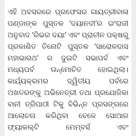
ଏହି ଅବସରରେ ପ୍ରଫେସର ଗାୟତ୍ରୀବାଳା
ପଣ୍ଡାଙ୍କ ପୁସ୍ତକ ‘ଦୟାନଦୀ’ର ଇଂରାଜୀ
ଅନୁବାଦ ‘ରିଭର ଦୟା’ ଏବଂ ପ୍ରାଚୀନ ପକ୍ଷରୁ
ପ୍ରକାଶିତ ତିନୋଟି ପୁସ୍ତକ ‘ସାରୋଳଦାସ
ମହାଭାରଥ‘ ର ଦୁଇଟି ସଭାପର୍ବ ଏବଂ
ମଧ୍ୟପର୍ବ ଉନ୍ମୋଚିତ ହୋଇଥିଲା।
କାର୍ଯ୍ୟକ୍ରମର ଦ୍ୱିତୀୟ ପର୍ବରେ
ଅଖତରଙ୍କୁ ଅଭିନେତ୍ରୀ ତଥା ପ୍ରଯୋଜିକା
ବାନୀ ତ୍ରିପାଠୀ ଟିକୁ ବିଭିନ୍ନ ପ୍ରସଙ୍ଗରେ
ଆଲୋଚନା କରିଥିବା ବେଳେ ସୋଆର
ଫ୍ୟାକଲ୍ଟି ମେମ୍ବର୍ସ ଏବଂ