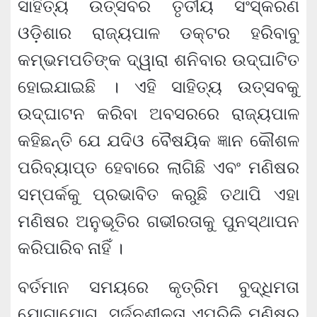
ସାହିତ୍ୟ ଉତ୍ସବର ତୃତୀୟ ସଂସ୍କରଣ
ଓଡ଼ିଶାର ରାଜ୍ୟପାଳ ଡକ୍ଟର ହରିବାବୁ
କମ୍ଭମପତିଙ୍କ ଦ୍ୱାରା ଶନିବାର ଉଦ୍‌ଘାଟିତ
ହୋଇଯାଇଛି । ଏହି ସାହିତ୍ୟ ଉତ୍ସବକୁ
ଉଦ୍‌ଘାଟନ କରିବା ଅବସରରେ ରାଜ୍ୟପାଳ
କହିଛନ୍ତି ଯେ ଯଦିଓ ବୈଷୟିକ ଜ୍ଞାନ କୌଶଳ
ପରିବ୍ୟାପ୍ତ ହେବାରେ ଲାଗିଛି ଏବଂ ମଣିଷର
ସମ୍ପର୍କକୁ ପ୍ରଭାବିତ କରୁଛି ତଥାପି ଏହା
ମଣିଷର ଅନୁଭୂତିର ଗଭୀରତାକୁ ପୁନସ୍ଥାପନ
କରିପାରିବ ନାହିଁ ।
ବର୍ତମାନ ସମୟରେ କୃତ୍ରିମ ବୁଦ୍ଧିମତା
ଯୋଗାଯୋଗ, ସର୍ଜନଶୀଳତା ଏପରିକି ମଣିଷର