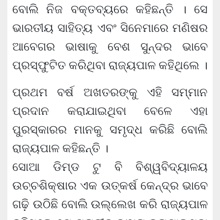
ବୋଲି ନିଜ ବକ୍ତବ୍ୟରେ କହିଛନ୍ତି । ସେ
ଭାରତୀୟ ସାହିତ୍ୟ ଏବଂ ସିନେମାରେ ମଣିଷର
ଆବେଗର ଭାଷାକୁ ବେଶ ସୁନ୍ଦର ଭାବେ
ପ୍ରସ୍ଫୁଟିତ କରିଥିବା ରାଜ୍ୟପାଳ କହିଥିଲେ ।
ପ୍ରଥମ ବର୍ଷ ଅଖତରଙ୍କୁ ଏହି ସମ୍ମାନ
ପ୍ରଦାନ କରାଯାଇଥିବା ବେଳେ ଏହା
ପୁରସ୍କାରର ମାନକୁ ସମୃଦ୍ଧ କରିଛି ବୋଲି
ରାଜ୍ୟପାଳ କହିଛନ୍ତି ।
ସୋଆ ଡିମ୍‌ଡ ଟୁ ବି ବିଶ୍ୱବିଦ୍ୟାଳୟ
ଉଚ୍ଚଶିକ୍ଷାର ଏକ ଉତ୍କର୍ଷ କେନ୍ଦ୍ର ଭାବେ
ଗଢ଼ି ଉଠିଛି ବୋଲି ଉଲ୍ଲେଖ କରି ରାଜ୍ୟପାଳ