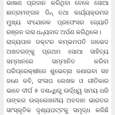
ଭାଷଣ ପ୍ରଦାନ କରିଥିବା ବେଳେ ସୋଆ
ଛାତ୍ରମଙ୍ଗଳ ଡିନ୍ ତଥା କାର୍ଯ୍ୟକ୍ରମର
ମୁଖ୍ୟ ସଂଯୋଜକ ପ୍ରଫେସର ଜ୍ୟୋତି
ରଞ୍ଜନ ଦାସ ଧନ୍ୟବାଦ ଅର୍ପଣ କରିଥିଲେ।
ରାଜ୍ୟପାଳ ଡକ୍ଟର କମ୍ଭମପତି ଜାଭେଦ
ଅଖତରଙ୍କୁ ପ୍ରଥମ ସୋଆ ସାହିତ୍ୟ
ସମ୍ମାନରେ ସମ୍ମାନିତ କରିବା
ପରିପ୍ରେକ୍ଷୀରେ ଶୁଭେଚ୍ଛା ଜଣାଇବା ସହ
ଜଣେ କବି, ସଂଳାପ ଲେଖକ ଓ ଗୀତିକାର
ଭାବେ ଦୀର୍ଘ ୫ ଦଶନ୍ଧିରୁ ଊର୍ଦ୍ଧ୍ୱ ସମୟ ଧରି
ତାଙ୍କର ଉଲ୍ଲେଖନୀୟ ଅବଦାନ ଭାରତର
ସାଂସ୍କୃତିକ ଦୃଶ୍ୟପଟ୍ଟକୁ ସମୃଦ୍ଧ କରିଛି