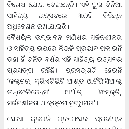
ବିଶେଷ ଯୋଗ ଦେଇଛନ୍ତି। ଏହି ଦୁଇ ଦିନିଆ
ସାହିତ୍ୟ ଉତ୍ସବରେ ୩୦ଟି ବିଭିନ୍ନ
ଅଧିବେଶନ ରଖାଯାଇଛି।
ବୈଷୟିକ ଉଦ୍‌ଭାବନ ମଣିଷର ସର୍ଜନଶୀଳତା
ଓ ସାହିତ୍ୟ ଉପରେ କିଭଳି ପ୍ରଭାବ ପକାଉଛି
ତାହା ହିଁ ଚଳିତ ବର୍ଷର ଏହି ସାହିତ୍ୟ ଉତ୍ସବର
ପ୍ରସଙ୍ଗ ରହିଛି। ପ୍ରସଙ୍ଗଟି ହେଉଛି
‘କଲ୍‌ଚର, କ୍ରିଏଟିଭିଟି ଆଣ୍ଡ ଆର୍ଟିଫିସିଆଲ୍
ଇନ୍‌ଟେଲିଜେନ୍ସ’ ଅର୍ଥାତ୍ ‘ସଂସ୍କୃତି,
ସର୍ଜନଶୀଳତା ଓ କୃତ୍ରିମ ବୁଦ୍ଧିମତା’।
ସୋଆ କୁଳପତି ପ୍ରଫେସର ପ୍ରଦୀପ୍ତ