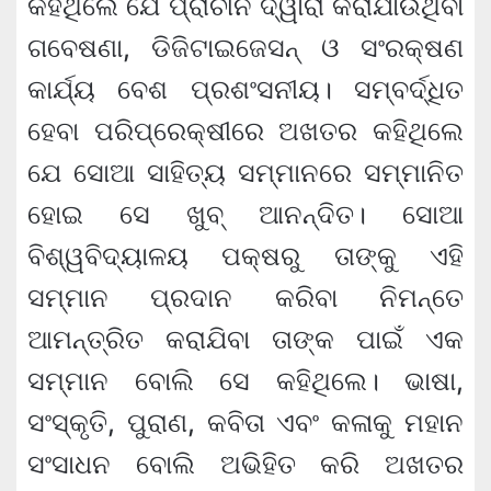
କହିଥିଲେ ଯେ ପ୍ରାଚୀନ ଦ୍ୱାରା କରାଯାଉଥିବା
ଗବେଷଣା, ଡିଜିଟାଇଜେସନ୍ ଓ ସଂରକ୍ଷଣ
କାର୍ଯ୍ୟ ବେଶ ପ୍ରଶଂସନୀୟ। ସମ୍ବର୍ଦ୍ଧିତ
ହେବା ପରିପ୍ରେକ୍ଷୀରେ ଅଖତର କହିଥିଲେ
ଯେ ସୋଆ ସାହିତ୍ୟ ସମ୍ମାନରେ ସମ୍ମାନିତ
ହୋଇ ସେ ଖୁବ୍ ଆନନ୍ଦିତ। ସୋଆ
ବିଶ୍ୱବିଦ୍ୟାଳୟ ପକ୍ଷରୁ ତାଙ୍କୁ ଏହି
ସମ୍ମାନ ପ୍ରଦାନ କରିବା ନିମନ୍ତେ
ଆମନ୍ତ୍ରିତ କରାଯିବା ତାଙ୍କ ପାଇଁ ଏକ
ସମ୍ମାନ ବୋଲି ସେ କହିଥିଲେ। ଭାଷା,
ସଂସ୍କୃତି, ପୁରାଣ, କବିତା ଏବଂ କଳାକୁ ମହାନ
ସଂସାଧନ ବୋଲି ଅଭିହିତ କରି ଅଖତର