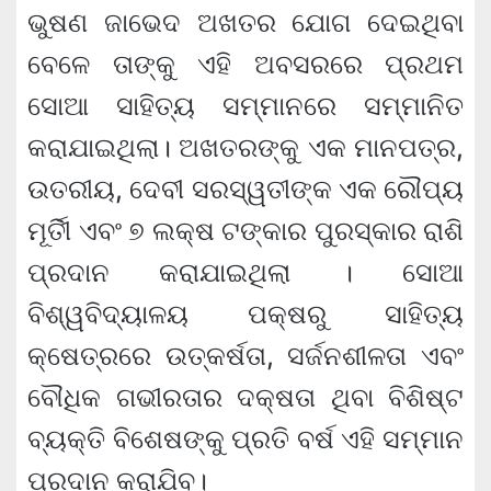
ଭୁଷଣ ଜାଭେଦ ଅଖତର ଯୋଗ ଦେଇଥିବା
ବେଳେ ତାଙ୍କୁ ଏହି ଅବସରରେ ପ୍ରଥମ
ସୋଆ ସାହିତ୍ୟ ସମ୍ମାନରେ ସମ୍ମାନିତ
କରାଯାଇଥିଲା। ଅଖତରଙ୍କୁ ଏକ ମାନପତ୍ର,
ଉତରୀୟ, ଦେବୀ ସରସ୍ୱତୀଙ୍କ ଏକ ରୌପ୍ୟ
ମୂର୍ତିୀ ଏବଂ ୭ ଲକ୍ଷ ଟଙ୍କାର ପୁରସ୍କାର ରାଶି
ପ୍ରଦାନ କରାଯାଇଥିଲା । ସୋଆ
ବିଶ୍ୱବିଦ୍ୟାଳୟ ପକ୍ଷରୁ ସାହିତ୍ୟ
କ୍ଷେତ୍ରରେ ଉତ୍କର୍ଷତା, ସର୍ଜନଶୀଳତା ଏବଂ
ବୌଧିକ ଗଭୀରତାର ଦକ୍ଷତା ଥିବା ବିଶିଷ୍ଟ
ବ୍ୟକ୍ତି ବିଶେଷଙ୍କୁ ପ୍ରତି ବର୍ଷ ଏହି ସମ୍ମାନ
ପ୍ରଦାନ କରାଯିବ।