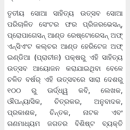
ତୃତୀୟ ସୋଆ ସାହିତ୍ୟ ଉତ୍ସବ ସୋଆ
ପରିଚାଳିତ ସେଂଟର ଫର ପ୍ରିଜରଭେସନ୍‌,
ପ୍ରୋପାଗେସନ୍ ଆଣ୍ଡ ରେଷ୍ଟୋରେସନ୍ ଅଫ୍
ଏନ୍‌ସିଏଂଟ କଲ୍‌ଚର ଆଣ୍ଡ ହେରିଟେଜ ଅଫ୍
ଇଣ୍ଡିଆ (ପ୍ରାଚୀନ) ପକ୍ଷରୁ ଏହି ସାହିତ୍ୟ
ଉତ୍ସବ ଆୟୋଜନ କରାଯାଇଥିବା ବେଳେ
ଚଳିତ ବର୍ଷର୍ ଏହି ଉତ୍ସବରେ ସାରା ଦେଶରୁ
୧୦୦ ରୁ ଊର୍ଦ୍ଧ୍ୱ କବି, ଲେଖକ,
ଔପନ୍ୟାସିକ, ଚିତ୍ରକର, ଅନୁବାଦକ,
ପ୍ରକାଶକ, ଚିନ୍ତକ, ନାଟକ ଏବଂ
ଗଣମାଧ୍ୟମ ଜଗତର ବିଶିଷ୍ଟ ବ୍ୟକ୍ତି