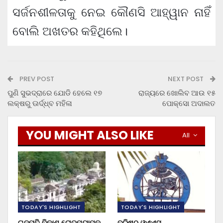
ସର୍ଜନଶୀଳତାକୁ ନେଇ କୌଣସି ଆହ୍ୱାନ ନାହିଁ
ବୋଲି ଅଖତର କହିଥିଲେ।
PREV POST
NEXT POST
ପୁଣି ସୁଭଦ୍ରାରେ ଯୋଡି ହେଲେ ୧୭
ରାଜ୍ୟରେ ଖୋଲିବ ଆଉ ୧୫
ଲକ୍ଷରୁ ଊର୍ଦ୍ଧ୍ବ ମହିଳା
ପୋକ୍ସୋ ଅଦାଲତ
YOU MIGHT ALSO LIKE
All
TODAY'S HIGHLIGHT
TODAY'S HIGHLIGHT
ଗଜପତି ବିକାଶ ରୋଡମ୍ୟାପ୍‌କୁ
ବରିଷ୍ଠ ଓଏଏସ୍‌