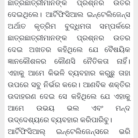
ଛାତ୍ରଛାତ୍ରୀମାନଙ୍କ ପ୍ରଶ୍ନର ଉତର
ଦେଇଥିଲେ। ଆର୍ଟିଫିସିଆଲ ଇନ୍‌ଟେଲିଜେନ୍ସ
ଅର୍ଥାତ କୃତ୍ରିମ ବୁଦ୍ଧିମତା ସମ୍ପର୍କରେ
ଛାତ୍ରଛାତ୍ରୀମାନଙ୍କ ପ୍ରଶ୍ନର ଉତର
ଦେଇ ଅଖତର କହିଥିଲେ ଯେ ବୈଷୟିକ
ଜ୍ଞାନକୌଶଳର କୌଣସି ନୈତିକତା ନାହିଁ।
ଏହାକୁ ଆମେ କିଭଳି ବ୍ୟବହାର କରୁଛୁ ତାହା
ଉପରେ ସବୁ ନିର୍ଭର କରେ। ଆଣବିକ ଶକ୍ତିର
ଉଦାହରଣ ଦେଇ ସେ କହିଥିଲେ ଯେ ଏହାକୁ
ଆମେ ଉଭୟ ଭଲ ଏବଂ ମନ୍ଦ
ଉଦ୍ଦେଶ୍ୟରେ ବ୍ୟବହାର କରିପାରିବୁ।
ଆର୍ଟିଫିସିଆଲ୍ ଇନ୍‌ଟେଲିଜେନ୍ସରେ ଭରି