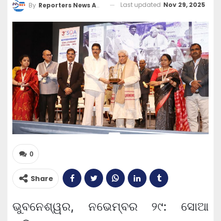
Last updated
Nov 29, 2025
By
Reporters News Agency
0
Share
ଭୁବନେଶ୍ୱର, ନଭେମ୍ବର ୨୯: ସୋଆ