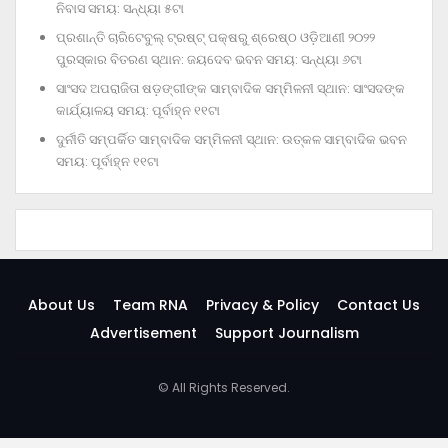
ନିବାସ ସମୟ: ସନ୍ଧ୍ୟା ୫ଟା
ପ୍ରଶାନ୍ତି ଚାରିଟେବୁଲ୍‌ ଟ୍ରଷ୍ଟ୍‌ ପକ୍ଷରୁ ଶ୍ରେଷ୍ଠ ଓଡ଼ିଆଣୀ ୨୦୨୨
ପୁରସ୍କାର ବିତରଣ ସ୍ଥାନ: ଜୟଦେବ ଭବନ ସମୟ: ସନ୍ଧ୍ୟା ୬ଟା
ସାଂସଦ ଅପରାଜିତା ଷଡ଼ଙ୍ଗୀଙ୍କ ସାମ୍ବାଦିକ ସମ୍ମିଳନୀ ସ୍ଥାନ: ସାଂସଦଙ୍କ
କାର୍ଯ୍ୟାଳୟ ସମୟ: ପୂର୍ବାହ୍ନ ୧୧ଟା
ଦୁର୍ନୀତି ସମ୍ପର୍କିତ ସାମ୍ବାଦିକ ସମ୍ମିଳନୀ ସ୍ଥାନ: ଉତ୍କଳ ସାମ୍ବାଦିକ ଭବନ
ସମୟ: ପୂର୍ବାହ୍ନ ୧୧ଟା
About Us
Team RNA
Privacy & Policy
Contact Us
Advertisement
Support Journalism
© All Rights Reserved.