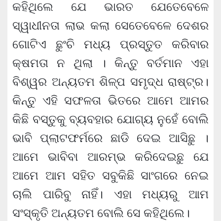
କହିଥିଲେ ଯେ ଭାରତ ଯେତେବେଳେ
ସ୍ୱାଧୀନତା ଲାଭ କଲା ସେତେବେଳେ ଦେଶର
ଗୋଟିଏ ଛୁଂଚି ମଧ୍ୟ ପ୍ରସ୍ତୁତ କରିବାର
କ୍ଷମତା ନ ଥିଲା । କିନ୍ତୁ ବର୍ତମାନ ଏହା
ବିଶ୍ୱର ଅନ୍ୟତମ ଶିଳ୍ପ ସମୃଦ୍ଧ ରାଷ୍ଟ୍ର।
କିନ୍ତୁ ଏହି ସଫଳତା ଭିତରେ ଆମେ ଆମର
କିଛି ବସ୍ତୁକୁ ବ୍ୟବହାର ଯୋଗ୍ୟ ନୁହେଁ ବୋଲି
ଭାବି ପ୍ଲାଟଫର୍ମରେ ଛାଡି ଦେଇ ଆସିଛୁ ।
ଆମେ ଭାବିବା ଆରମ୍ଭ କରିଦେଇଛୁ ଯେ
ଆମେ ଆମ ସହିତ ସବୁକିଛି ସାଂଗରେ ନେଇ
ଚାଲି ପାରିବୁ ନାହିଁ। ଏହା ମଧ୍ୟରୁ ଆମ
ସଂସ୍କୃତି ଅନ୍ୟତମ ବୋଲି ସେ କହିଥିଲେ।