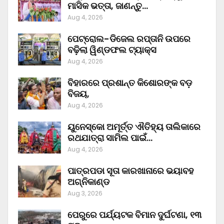
ମାସିକ ଭତ୍ତା, ଜାଣନ୍ତୁ…
Aug 4, 2026
ପେଟ୍ରୋଲ-ଡିଜେଲ ରପ୍ତାନି ଉପରେ
ବଢ଼ିଲା ୱିଣ୍ଡଫଲ ଟ୍ୟାକ୍ସ
Aug 4, 2026
ବିହାରରେ ପ୍ରଶାନ୍ତ କିଶୋରଙ୍କ ବଡ଼
ବିଜୟ,
Aug 4, 2026
ୟୁନେସ୍କୋ ଅମୂର୍ତ୍ତ ଐତିହ୍ୟ ତାଲିକାରେ
ରଥଯାତ୍ରା ସାମିଲ ପାଇଁ…
Aug 4, 2026
ପାତ୍ରପଡା ସୂତା କାରଖାନାରେ ଭୟାବହ
ଅଗ୍ନିକାଣ୍ଡ
Aug 3, 2026
ପେରୁରେ ପର୍ଯ୍ୟଟକ ବିମାନ ଦୁର୍ଘଟଣା, ୧୩