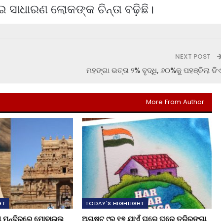
ାଧାରଣ ଲୋକଙ୍କ ଚିନ୍ତା ବଢ଼ିଛି।
NEXT POST
ମହଙ୍ଗା ଭତ୍ତା ୨% ବୃଦ୍ଧି, ୬୦%କୁ ପହଞ୍ଚିଲା ଡି
More From Author
HT
TODAY'S HIGHLIGHT
ୁଖ ମନ୍ଦିରରେ ମୋବାଇଲ
ଅଗଷ୍ଟ ୯ରୁ ୧୭ ଯାଏଁ ଘରେ ଘରେ ତ୍ରିରଙ୍ଗା