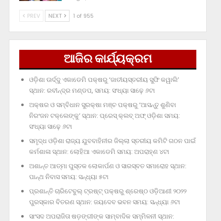
PREV
NEXT
1 of 955
ଆଜିର କାର୍ଯ୍ୟକ୍ରମ
ଓଡ଼ିଶା ଊର୍ଦ୍ଦୁ ଏକାଡେମି ପକ୍ଷରୁ ‘ଜାତୀୟସ୍ତରୀୟ ସୁଫି କୱାଲି’
ସ୍ଥାନ: ରବୀନ୍ଦ୍ର ମଣ୍ଡପ, ସମୟ: ସଂଧ୍ୟା ସାଢ଼େ ୬ଟା
ଅକ୍ଷର ଓ ସମ୍ବିଧାନ ସୁରକ୍ଷା ମଞ୍ଚ ପକ୍ଷରୁ ‘ଆସନ୍ତୁ ଶୁଣିବା
ନିରଂଜନ ଟକ୍‌ଲେଙ୍କୁ’ ସ୍ଥାନ: ପ୍ରେସ୍‌ କ୍ଲବ୍‌ ଅଫ୍‌ ଓଡ଼ିଶା ସମୟ:
ସଂଧ୍ୟା ସାଢ଼େ ୬ଟା
ସମୃଦ୍ଧ ଓଡ଼ିଶା ରାଜ୍ୟ ଯୁବବାହିନୀର ଜିଲ୍ଲା ସ୍ତରୀୟ କମିଟି ଗଠନ ପାଇଁ
କର୍ମଶାଳା ସ୍ଥାନ: ଲୋହିଆ ଏକାଡେମି ସମୟ: ଅପରାହ୍‌ଣ ୪ଟା
ଅଶାନ୍ତ ଆତ୍ମା ପୁସ୍ତକ ଲୋକାର୍ପଣ ଓ ସାରସ୍ବତ ସମାରୋହ ସ୍ଥାନ:
ପାନ୍ଥ ନିବାସ ସମୟ: ସନ୍ଧ୍ୟା ୫ଟା
ପ୍ରଶାନ୍ତି ଚାରିଟେବୁଲ୍‌ ଟ୍ରଷ୍ଟ୍‌ ପକ୍ଷରୁ ଶ୍ରେଷ୍ଠ ଓଡ଼ିଆଣୀ ୨୦୨୨
ପୁରସ୍କାର ବିତରଣ ସ୍ଥାନ: ଜୟଦେବ ଭବନ ସମୟ: ସନ୍ଧ୍ୟା ୬ଟା
ସାଂସଦ ଅପରାଜିତା ଷଡ଼ଙ୍ଗୀଙ୍କ ସାମ୍ବାଦିକ ସମ୍ମିଳନୀ ସ୍ଥାନ: