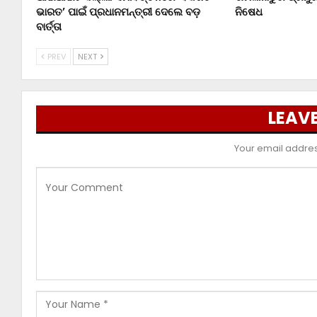
ଭାରତ’ ପାଇଁ ପ୍ରଧାନମନ୍ତ୍ରୀ ଦେଲେ ବଡ଼
ନିଷେଧ
ବାର୍ତ୍ତା
PREV
NEXT
LEAVE
Your email address