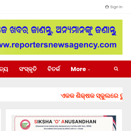
Sign In
ିତ୍ୟ
ସଂସ୍କୃତି
ବିତର୍କ
More
ଏକକ ଶିକ୍ଷକ ସ୍କୁଲରେ ତୁରନ୍ତ ନି