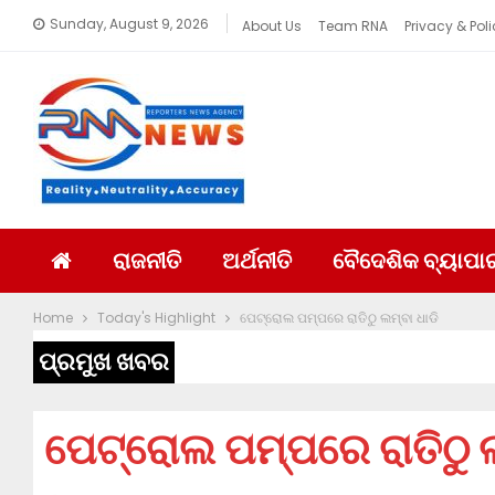
Sunday, August 9, 2026
About Us
Team RNA
Privacy & Poli
ରାଜନୀତି
ଅର୍ଥନୀତି
ବୈଦେଶିକ ବ୍ୟାପା
Home
Today's Highlight
ପେଟ୍ରୋଲ ପମ୍ପରେ ରାତିଠୁ ଲମ୍ବା ଧାଡି
ପ୍ରମୁଖ ଖବର
ପେଟ୍ରୋଲ ପମ୍ପରେ ରାତିଠୁ ଲ