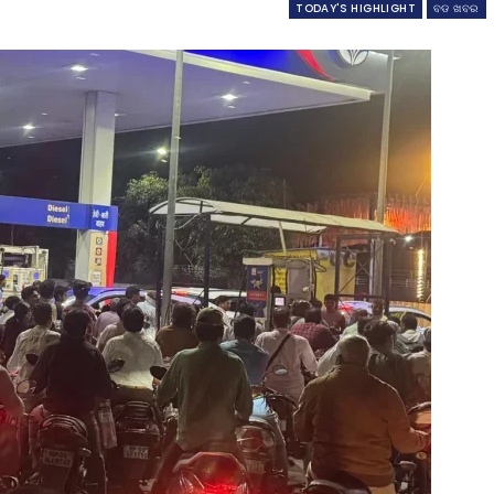
TODAY'S HIGHLIGHT
ବଡ ଖବର