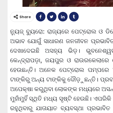
Share
ନ୍ୟୁଜ୍ ବ୍ୟୁରୋ: ରାଜ୍ୟରେ ପେଟ୍ରୋଲ ଓ ଡ
ଅଭାବ ଯୋଗୁଁ ସାଧାରଣ ଜନଜୀବନ ପ୍ରଭାବି
ଦେଖାଦେଇଛି ଅସହ୍ୟ ଭିଡ଼। ଭୁବନେଶ୍ୱର
କେନ୍ଦ୍ରାପଡ଼ା, ଜୟପୁର ଓ ରାଉରକେଲାରେ 
ହେଉଛନ୍ତି। ଅନେକ ପେଟ୍ରୋଲ ପମ୍ପରେ ‘ନ
ଟାଙ୍କିରୁ ଅନ୍ୟ ଟାଙ୍କିକୁ ଦୌଡ଼ୁଛନ୍ତି। ପ୍
ଅପେକ୍ଷା କରୁଥିବା ଲୋକଙ୍କ ମଧ୍ୟରେ ଅସନ୍
ମୁହାଁମୁହିଁ ସ୍ଥିତି ମଧ୍ୟ ସୃଷ୍ଟି ହେଉଛି। ଏପ
ରହୁଥିବାରୁ ଯାତାୟାତ ବ୍ୟବସ୍ଥା ପ୍ରଭାବିତ