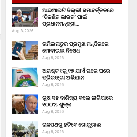
ଆଇଆଇଟି ଦିଲ୍ଲୀ ସମାବର୍ତ୍ତନରେ
‘ବିକଶିତ ଭାରତ’ ପାଇଁ
ପ୍ରଧାନମନ୍ତ୍ରୀ…
Aug 8, 2026
ତାମିଲନାଡୁର ପ୍ରମୁଖ ମନ୍ଦିରରେ
ମୋବାଇଲ ନିଷେଧ
Aug 8, 2026
ଅଗଷ୍ଟ ୯ରୁ ୧୭ ଯାଏଁ ଘରେ ଘରେ
ତ୍ରିରଙ୍ଗା ଅଭିଯାନ
Aug 8, 2026
ରୁଷ ସହ ବାଣିଜ୍ୟ କଲେ ଲାଗିପାରେ
୧୦୦% ଶୁଳ୍କ
Aug 8, 2026
ରାଜପଥରୁ ହଟିବେ ଗୋରୁଗାଈ
Aug 8, 2026