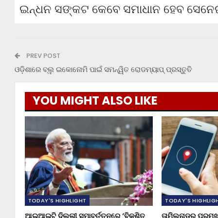
ଇନ୍ଧନ ସଙ୍କଟ କେବେ ସମାଧାନ ହେବ ସେନେଇ ସ
PREV POST
ଓଡ଼ିଶାରେ ବ୍ଲୁ ଇକୋନୋମି ପାଇଁ ସମନ୍ୱିତ ରୋଡମ୍ୟାପ୍ ପ୍ରସ୍ତୁତି
YOU MIGHT ALSO LIKE
TODAY'S HIGHLIGHT
TODAY'S HIGHLIG
ଆଇଆଇଟି ଦିଲ୍ଲୀ ସମାବର୍ତ୍ତନରେ ‘ବିକଶିତ
ତାମିଲନାଡୁର ପ୍ରମ