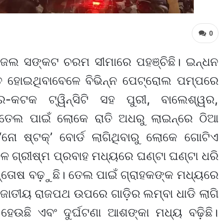
0
ିଜେଲ ସଙ୍କଟ ଚରମ ସୀମାରେ ପହଞ୍ଚିଛି। ଇନ୍ଧନ
ତ ହୋଇଥିବାବେଳେ ବିଭିନ୍ନ ପେଟ୍ରୋଲ ପମ୍ପରେ
-କଟକ ଟ୍ୱିନ୍‌ସିଟି ସହ ପୁରୀ, ବାଲେଶ୍ୱର,
ତେଲ ପାଇଁ ଲୋକେ ରାତି ଅଧରୁ ଲାଇନ୍‌ରେ ଠିଆ
ୋ ଷ୍ଟକ୍’ ବୋର୍ଡ ଲାଗିଥିବାରୁ ଲୋକେ ଗୋଟିଏ
ରବଳ ଗ୍ରୀଷ୍ମ ପ୍ରବାହ ମଧ୍ୟରେ ଘଣ୍ଟା ଘଣ୍ଟା ଧରି
ତୋଷ ବଢ଼ୁଛି। ତେଲ ପାଇଁ ଗ୍ରାହକଙ୍କ ମଧ୍ୟରେ
ରିକି ଜାତୀୟ ରାଜପଥ ଉପରେ ଗାଡ଼ିର ଲମ୍ବା ଧାଡି ଲାଗି
 ହେଉଛି ଏବଂ ଦୁର୍ଘଟଣା ଆଶଙ୍କା ମଧ୍ୟ ବଢ଼ିଛି।