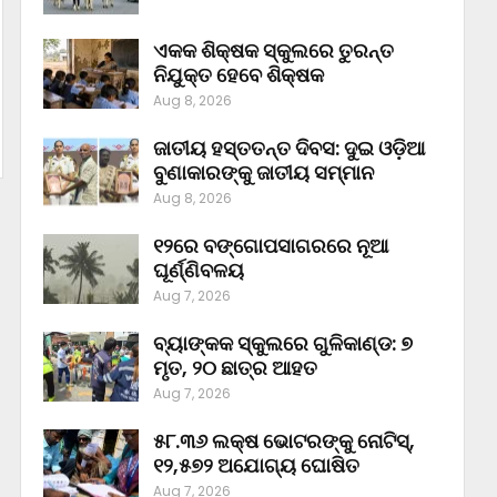
ଏକକ ଶିକ୍ଷକ ସ୍କୁଲରେ ତୁରନ୍ତ
ନିଯୁକ୍ତ ହେବେ ଶିକ୍ଷକ
Aug 8, 2026
ଜାତୀୟ ହସ୍ତତନ୍ତ ଦିବସ: ଦୁଇ ଓଡ଼ିଆ
ବୁଣାକାରଙ୍କୁ ଜାତୀୟ ସମ୍ମାନ
Aug 8, 2026
୧୨ରେ ବଙ୍ଗୋପସାଗରରେ ନୂଆ
ଘୂର୍ଣ୍ଣିବଳୟ
Aug 7, 2026
ବ୍ୟାଙ୍କକ ସ୍କୁଲରେ ଗୁଳିକାଣ୍ଡ: ୭
ମୃତ, ୨୦ ଛାତ୍ର ଆହତ
Aug 7, 2026
୫୮.୩୬ ଲକ୍ଷ ଭୋଟରଙ୍କୁ ନୋଟିସ୍‌,
୧୨,୫୭୨ ଅଯୋଗ୍ୟ ଘୋଷିତ
Aug 7, 2026