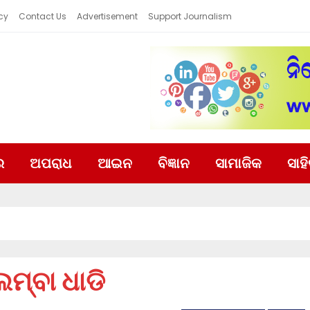
cy
Contact Us
Advertisement
Support Journalism
ର
ଅପରାଧ
ଆଇନ
ବିଜ୍ଞାନ
ସାମାଜିକ
ସାହ
ମ୍ବା ଧାଡି