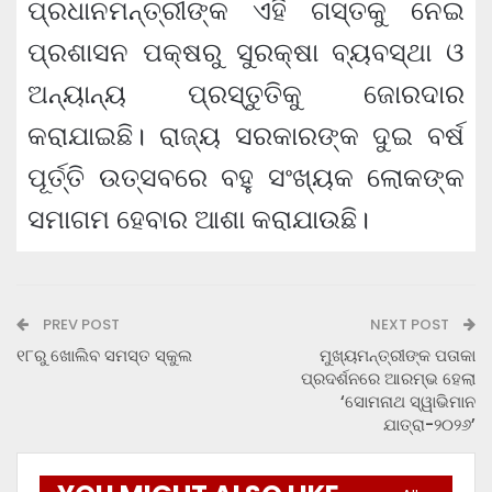
ପ୍ରଧାନମନ୍ତ୍ରୀଙ୍କ ଏହି ଗସ୍ତକୁ ନେଇ
ପ୍ରଶାସନ ପକ୍ଷରୁ ସୁରକ୍ଷା ବ୍ୟବସ୍ଥା ଓ
ଅନ୍ୟାନ୍ୟ ପ୍ରସ୍ତୁତିକୁ ଜୋରଦାର
କରାଯାଇଛି। ରାଜ୍ୟ ସରକାରଙ୍କ ଦୁଇ ବର୍ଷ
ପୂର୍ତ୍ତି ଉତ୍ସବରେ ବହୁ ସଂଖ୍ୟକ ଲୋକଙ୍କ
ସମାଗମ ହେବାର ଆଶା କରାଯାଉଛି।
PREV POST
NEXT POST
୧୮ରୁ ଖୋଲିବ ସମସ୍ତ ସ୍କୁଲ
ମୁଖ୍ୟମନ୍ତ୍ରୀଙ୍କ ପତାକା
ପ୍ରଦର୍ଶନରେ ଆରମ୍ଭ ହେଲା
‘ସୋମନାଥ ସ୍ୱାଭିମାନ
ଯାତ୍ରା-୨୦୨୬’