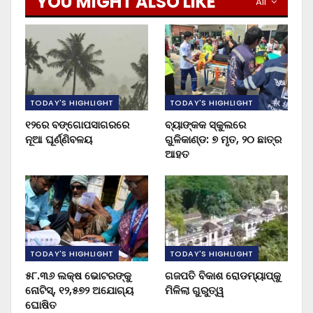
YOU MIGHT ALSO LIKE
All
TODAY'S HIGHLIGHT
TODAY'S HIGHLIGHT
୧୨ରେ ବଙ୍ଗୋପସାଗରରେ
ବ୍ୟାଙ୍କକ ସ୍କୁଲରେ
ନୂଆ ଘୂର୍ଣ୍ଣିବଳୟ
ଗୁଳିକାଣ୍ଡ: ୭ ମୃତ, ୨୦ ଛାତ୍ର
ଆହତ
TODAY'S HIGHLIGHT
TODAY'S HIGHLIGHT
୫୮.୩୬ ଲକ୍ଷ ଭୋଟରଙ୍କୁ
ଗଜପତି ବିକାଶ ରୋଡମ୍ୟାପ୍‌କୁ
ନୋଟିସ୍‌, ୧୨,୫୭୨ ଅଯୋଗ୍ୟ
ମିଳିଲା ଗୁରୁତ୍ୱ
ଘୋଷିତ