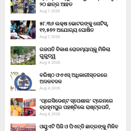
୨୦ ଛାତ୍ର ଆହତ
Aug 7, 2026
୫୮.୩୬ ଲକ୍ଷ ଭୋଟରଙ୍କୁ ନୋଟିସ୍‌,
୧୨,୫୭୨ ଅଯୋଗ୍ୟ ଘୋଷିତ
Aug 7, 2026
ଗଜପତି ବିକାଶ ରୋଡମ୍ୟାପ୍‌କୁ ମିଳିଲା
ଗୁରୁତ୍ୱ
Aug 4, 2026
ବରିଷ୍ଠ ଓଏଏସ୍‌ ଅଧିକାରୀସ୍ତରରେ
ଅଦଳବଦଳ
Aug 4, 2026
‘ପ୍ରେସିଡେଣ୍ଟ ସ୍ପେଶାଲ’ ଟ୍ରେନରେ
ବ୍ରହ୍ମପୁର ପହଞ୍ଚିଲେ ରାଷ୍ଟ୍ରପତି,
Aug 4, 2026
ଓୟୁଏଟି ପିଜି ଓ ପିଏଚ୍‌ଡି ଛାତ୍ରଙ୍କୁ ମିଳିବ