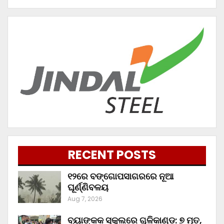
RECENT POSTS
୧୨ରେ ବଙ୍ଗୋପସାଗରରେ ନୂଆ
ଘୂର୍ଣ୍ଣିବଳୟ
Aug 7, 2026
ବ୍ୟାଙ୍କକ ସ୍କୁଲରେ ଗୁଳିକାଣ୍ଡ: ୭ ମୃତ,