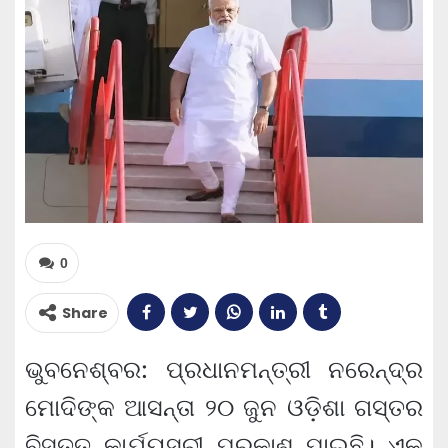
0
Share
ଭୁବନେଶ୍ବର: ପ୍ରଧାନମନ୍ତ୍ରୀ ନରେନ୍ଦ୍ର
ମୋଦିଙ୍କ ଆସନ୍ତା ୨୦ ଜୁନ ଓଡ଼ିଶା ଗସ୍ତର
ବିସ୍ତୃତ କାର୍ଯ୍ୟସୂଚୀ ପ୍ରକାଶ ପାଇଛି। ଏକ