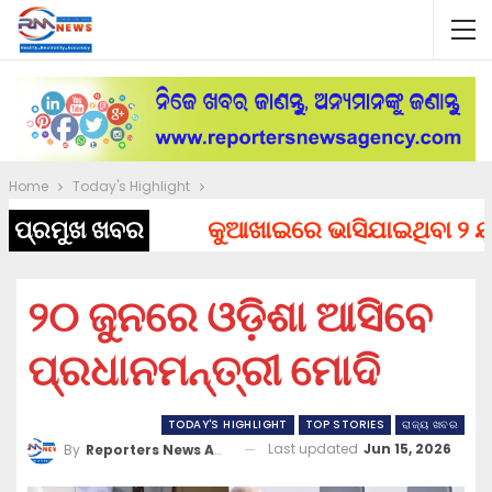
Home
Today's Highlight
ପ୍ରମୁଖ ଖବର
କୁଆଖାଇରେ ଭାସିଯାଇଥିବା ୨ ଯୁବକ
୨୦ ଜୁନରେ ଓଡ଼ିଶା ଆସିବେ
ପ୍ରଧାନମନ୍ତ୍ରୀ ମୋଦି
TODAY'S HIGHLIGHT
TOP STORIES
ରାଜ୍ୟ ଖବର
Last updated
Jun 15, 2026
By
Reporters News Agency