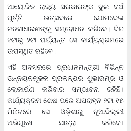
ଆୟୋଜିତ ରାଜ୍ୟ ସରକାରଙ୍କ ଦୁଇ ବର୍ଷ
ପୂର୍ତ୍ତି ଉତ୍ସବରେ ଯୋଗଦେଇ
ଜନସାଧାରଣଙ୍କୁ ସମ୍ବୋଧନ କରିବେ। ଦିନ
୧ଟାରୁ ୨ଟା ପର୍ଯ୍ୟନ୍ତ ସେ କାର୍ଯ୍ୟକ୍ରମରେ
ଉପସ୍ଥିତ ରହିବେ।
ଏହି ଅବସରରେ ପ୍ରଧାନମନ୍ତ୍ରୀ ବିଭିନ୍ନ
ଉନ୍ନୟନମୂଳକ ପ୍ରକଳ୍ପର ଶୁଭାରମ୍ଭ ଓ
ଲୋକାର୍ପଣ କରିବାର ସମ୍ଭାବନା ରହିଛି।
କାର୍ଯ୍ୟକ୍ରମ ଶେଷ ପରେ ଅପରାହ୍ନ ୨ଟା ୧୫
ମିନିଟରେ ସେ ଓଡ଼ିଶାରୁ ନୂଆଦିଲ୍ଲୀ
ଅଭିମୁଖେ ଯାତ୍ରା କରିବେ।