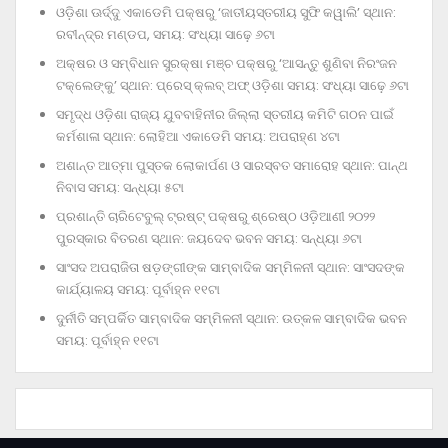
ଓଡ଼ିଶା ଊର୍ଦ୍ଦୁ ଏକାଡେମି ପକ୍ଷରୁ ‘ଜାତୀୟସ୍ତରୀୟ ସୁଫି କୱାଲି’ ସ୍ଥାନ:
ରବୀନ୍ଦ୍ର ମଣ୍ଡପ, ସମୟ: ସଂଧ୍ୟା ସାଢ଼େ ୬ଟା
ଅକ୍ଷର ଓ ସମ୍ବିଧାନ ସୁରକ୍ଷା ମଞ୍ଚ ପକ୍ଷରୁ ‘ଆସନ୍ତୁ ଶୁଣିବା ନିରଂଜନ
ଟକ୍‌ଲେଙ୍କୁ’ ସ୍ଥାନ: ପ୍ରେସ୍‌ କ୍ଲବ୍‌ ଅଫ୍‌ ଓଡ଼ିଶା ସମୟ: ସଂଧ୍ୟା ସାଢ଼େ ୬ଟା
ସମୃଦ୍ଧ ଓଡ଼ିଶା ରାଜ୍ୟ ଯୁବବାହିନୀର ଜିଲ୍ଲା ସ୍ତରୀୟ କମିଟି ଗଠନ ପାଇଁ
କର୍ମଶାଳା ସ୍ଥାନ: ଲୋହିଆ ଏକାଡେମି ସମୟ: ଅପରାହ୍‌ଣ ୪ଟା
ଅଶାନ୍ତ ଆତ୍ମା ପୁସ୍ତକ ଲୋକାର୍ପଣ ଓ ସାରସ୍ବତ ସମାରୋହ ସ୍ଥାନ: ପାନ୍ଥ
ନିବାସ ସମୟ: ସନ୍ଧ୍ୟା ୫ଟା
ପ୍ରଶାନ୍ତି ଚାରିଟେବୁଲ୍‌ ଟ୍ରଷ୍ଟ୍‌ ପକ୍ଷରୁ ଶ୍ରେଷ୍ଠ ଓଡ଼ିଆଣୀ ୨୦୨୨
ପୁରସ୍କାର ବିତରଣ ସ୍ଥାନ: ଜୟଦେବ ଭବନ ସମୟ: ସନ୍ଧ୍ୟା ୬ଟା
ସାଂସଦ ଅପରାଜିତା ଷଡ଼ଙ୍ଗୀଙ୍କ ସାମ୍ବାଦିକ ସମ୍ମିଳନୀ ସ୍ଥାନ: ସାଂସଦଙ୍କ
କାର୍ଯ୍ୟାଳୟ ସମୟ: ପୂର୍ବାହ୍ନ ୧୧ଟା
ଦୁର୍ନୀତି ସମ୍ପର୍କିତ ସାମ୍ବାଦିକ ସମ୍ମିଳନୀ ସ୍ଥାନ: ଉତ୍କଳ ସାମ୍ବାଦିକ ଭବନ
ସମୟ: ପୂର୍ବାହ୍ନ ୧୧ଟା