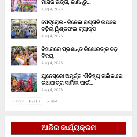
ମାସିକ ଭତ୍ତା, ଜାଣନ୍ତୁ…
Aug 4, 2026
ପେଟ୍ରୋଲ-ଡିଜେଲ ରପ୍ତାନି ଉପରେ
ବଢ଼ିଲା ୱିଣ୍ଡଫଲ ଟ୍ୟାକ୍ସ
Aug 4, 2026
ବିହାରରେ ପ୍ରଶାନ୍ତ କିଶୋରଙ୍କ ବଡ଼
ବିଜୟ,
Aug 4, 2026
ୟୁନେସ୍କୋ ଅମୂର୍ତ୍ତ ଐତିହ୍ୟ ତାଲିକାରେ
ରଥଯାତ୍ରା ସାମିଲ ପାଇଁ…
Aug 4, 2026
PREV
NEXT
1 of 954
ଆଜିର କାର୍ଯ୍ୟକ୍ରମ