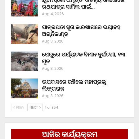
ରଥଯାତ୍ରା ସାମିଲ ପାଇଁ…
Aug 4, 2026
ପାତ୍ରପଡା ସୂତା କାରଖାନାରେ ଭୟାବହ
ଅଗ୍ନିକାଣ୍ଡ
Aug 3, 2026
ପେରୁରେ ପର୍ଯ୍ୟଟକ ବିମାନ ଦୁର୍ଘଟଣା, ୧୩
ମୃତ
Aug 3, 2026
ଉପବାସରେ ରହିଲେ ମହାପ୍ରଭୁ
ଲିଙ୍ଗରାଜ
Aug 3, 2026
PREV
NEXT
1 of 954
ଆଜିର କାର୍ଯ୍ୟକ୍ରମ