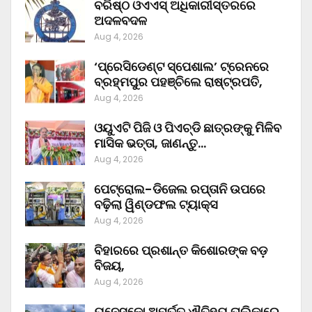
ବରିଷ୍ଠ ଓଏଏସ୍‌ ଅଧିକାରୀସ୍ତରରେ
ଅଦଳବଦଳ
Aug 4, 2026
‘ପ୍ରେସିଡେଣ୍ଟ ସ୍ପେଶାଲ’ ଟ୍ରେନରେ
ବ୍ରହ୍ମପୁର ପହଞ୍ଚିଲେ ରାଷ୍ଟ୍ରପତି,
Aug 4, 2026
ଓୟୁଏଟି ପିଜି ଓ ପିଏଚ୍‌ଡି ଛାତ୍ରଙ୍କୁ ମିଳିବ
ମାସିକ ଭତ୍ତା, ଜାଣନ୍ତୁ…
Aug 4, 2026
ପେଟ୍ରୋଲ-ଡିଜେଲ ରପ୍ତାନି ଉପରେ
ବଢ଼ିଲା ୱିଣ୍ଡଫଲ ଟ୍ୟାକ୍ସ
Aug 4, 2026
ବିହାରରେ ପ୍ରଶାନ୍ତ କିଶୋରଙ୍କ ବଡ଼
ବିଜୟ,
Aug 4, 2026
ୟୁନେସ୍କୋ ଅମୂର୍ତ୍ତ ଐତିହ୍ୟ ତାଲିକାରେ