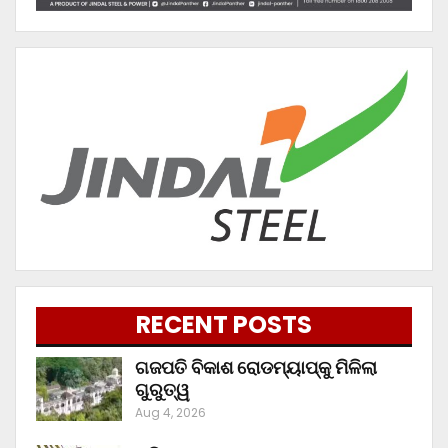
RECENT POSTS
ଗଜପତି ବିକାଶ ରୋଡମ୍ୟାପ୍‌କୁ ମିଳିଲା
ଗୁରୁତ୍ୱ
Aug 4, 2026