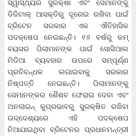
ସ୍ୱାସ୍ଥ୍ୟର ସୁରକ୍ଷା ଏବଂ ସେମାନଙ୍କୁ
ଡିଜିଟାଲ୍ ଆସକ୍ତିରୁ ଦୂରେଇ ରଖିବା ପାଇଁ
ବ୍ରିଟେନ ସରକାର ଏକ ଐତିହାସିକ
ପଦକ୍ଷେପ ନେଇଛନ୍ତି। ୧୬ ବର୍ଷରୁ କମ୍
ବୟସର ପିଲାମାନଙ୍କ ପାଇଁ ସୋସିଆଲ
ମିଡିଆ ବ୍ୟବହାର ଉପରେ ସମ୍ପୂର୍ଣ୍ଣ
ପ୍ରତିବନ୍ଧକ ଲଗାଇବାକୁ ସରକାର
ନିଷ୍ପତ୍ତି ନେଇଛନ୍ତି। ପିଲାମାନଙ୍କୁ
ସେମାନଙ୍କର ଶୈଶବ ଫେରାଇ ଦେବା ଏବଂ
ଅନଲାଇନ୍ କୁପ୍ରଭାବରୁ ସୁରକ୍ଷିତ ରଖିବା
ଉଦ୍ଦେଶ୍ୟରେ ଏହି ପଦକ୍ଷେପ
ନିଆଯାଇଥିବା ବ୍ରିଟେନର ପ୍ରଧାନମନ୍ତ୍ରୀ