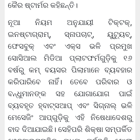
କୈର ଷ୍ଟାର୍ମର କହିଛନ୍ତି।
ନୂଆ ନିୟମ ଅନୁଯାୟୀ ଟିକ୍‌ଟକ୍‌,
ଇନଷ୍ଟାଗ୍ରାମ୍‌, ସ୍ନାପଚାଟ୍‌, ୟୁଟ୍ୟୁବ୍‌,
ଫେସବୁକ୍‌ ଏବଂ ଏକ୍ସ ଭଳି ପ୍ରମୁଖ
ସୋସିଆଲ ମିଡିଆ ପ୍ଲାଟଫର୍ମଗୁଡ଼ିକୁ ୧୬
ବର୍ଷରୁ କମ୍ ବୟସର ପିଲାମାନେ ବ୍ୟବହାର
କରିପାରିବେ ନାହିଁ। ତେବେ ପରିବାର ଓ
ବନ୍ଧୁମାନଙ୍କ ସହ ଯୋଗାଯୋଗ ପାଇଁ
ବ୍ୟବହୃତ ହ୍ବାଟ୍ସଆପ୍‌ ଏବଂ ସିଗ୍ନାଲ୍‌ ଭଳି
ମେସେଜିଂ ଆପ୍‌ଗୁଡ଼ିକୁ ଏହି ନିଷେଧାଦେଶରୁ
ବାଦ ଦିଆଯାଇଛି। ସେହିପରି ଶିକ୍ଷା ସମ୍ପର୍କିତ