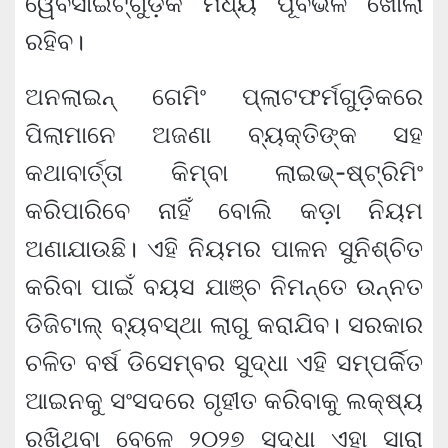
ୱେବସାଇଟ୍‌ଗୁଡ଼ିକ ମଧ୍ୟ ପୂର୍ବଭଳି ଖୋଲା
ରହିବ।
ଅନଲାଇନ୍‌ ଗେମିଂ ପ୍ଲାଟଫର୍ମଗୁଡ଼ିକରେ
ପିଲାମାନେ ଅଜଣା ବ୍ୟକ୍ତିଙ୍କ ସହ
କଥାବାର୍ତ୍ତା କିମ୍ବା ଲାଇଭ୍‌-ଷ୍ଟ୍ରିମିଂ
କରିପାରିବେ ନାହିଁ ବୋଲି କଡ଼ା ନିୟମ
ଅଣାଯାଉଛି। ଏହି ନିୟମର ପାଳନ ସୁନିଶ୍ଚିତ
କରିବା ପାଇଁ ବୟସ ଯାଞ୍ଚ ନିମନ୍ତେ ଉନ୍ନତ
ଡିଜିଟାଲ୍‌ ବ୍ୟବସ୍ଥା ଲାଗୁ କରାଯିବ। ସରକାର
ଚଳିତ ବର୍ଷ ଡିସେମ୍ବର ସୁଦ୍ଧା ଏହି ସମ୍ପର୍କିତ
ଆଇନକୁ ସଂସଦରେ ଗୃହୀତ କରିବାକୁ ଲକ୍ଷ୍ୟ
ରଖିଥିବା ବେଳେ ୨୦୨୭ ସୁଦ୍ଧା ଏହା ସାରା