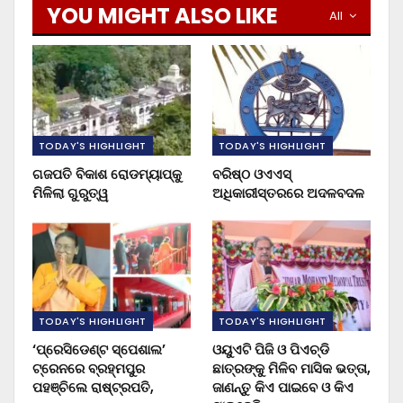
YOU MIGHT ALSO LIKE
All
TODAY'S HIGHLIGHT
TODAY'S HIGHLIGHT
ଗଜପତି ବିକାଶ ରୋଡମ୍ୟାପ୍‌କୁ
ବରିଷ୍ଠ ଓଏଏସ୍‌
ମିଳିଲା ଗୁରୁତ୍ୱ
ଅଧିକାରୀସ୍ତରରେ ଅଦଳବଦଳ
TODAY'S HIGHLIGHT
TODAY'S HIGHLIGHT
‘ପ୍ରେସିଡେଣ୍ଟ ସ୍ପେଶାଲ’
ଓୟୁଏଟି ପିଜି ଓ ପିଏଚ୍‌ଡି
ଟ୍ରେନରେ ବ୍ରହ୍ମପୁର
ଛାତ୍ରଙ୍କୁ ମିଳିବ ମାସିକ ଭତ୍ତା,
ପହଞ୍ଚିଲେ ରାଷ୍ଟ୍ରପତି,
ଜାଣନ୍ତୁ କିଏ ପାଇବେ ଓ କିଏ