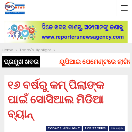
Home
Today's Highlight
ପ୍ରମୁଖ ଖବର
ୟୁପିଆଇ ପେମେଣ୍ଟରେ ଲାଗିପାରେ 
୧୬ ବର୍ଷରୁ କମ୍ ପିଲାଙ୍କ
ପାଇଁ ସୋସିଆଲ ମିଡିଆ
ବ୍ୟାନ୍
TODAY'S HIGHLIGHT
TOP STORIES
ବଡ ଖବର