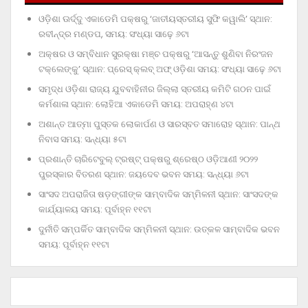
ଓଡ଼ିଶା ଊର୍ଦ୍ଦୁ ଏକାଡେମି ପକ୍ଷରୁ ‘ଜାତୀୟସ୍ତରୀୟ ସୁଫି କୱାଲି’ ସ୍ଥାନ:
ରବୀନ୍ଦ୍ର ମଣ୍ଡପ, ସମୟ: ସଂଧ୍ୟା ସାଢ଼େ ୬ଟା
ଅକ୍ଷର ଓ ସମ୍ବିଧାନ ସୁରକ୍ଷା ମଞ୍ଚ ପକ୍ଷରୁ ‘ଆସନ୍ତୁ ଶୁଣିବା ନିରଂଜନ
ଟକ୍‌ଲେଙ୍କୁ’ ସ୍ଥାନ: ପ୍ରେସ୍‌ କ୍ଲବ୍‌ ଅଫ୍‌ ଓଡ଼ିଶା ସମୟ: ସଂଧ୍ୟା ସାଢ଼େ ୬ଟା
ସମୃଦ୍ଧ ଓଡ଼ିଶା ରାଜ୍ୟ ଯୁବବାହିନୀର ଜିଲ୍ଲା ସ୍ତରୀୟ କମିଟି ଗଠନ ପାଇଁ
କର୍ମଶାଳା ସ୍ଥାନ: ଲୋହିଆ ଏକାଡେମି ସମୟ: ଅପରାହ୍‌ଣ ୪ଟା
ଅଶାନ୍ତ ଆତ୍ମା ପୁସ୍ତକ ଲୋକାର୍ପଣ ଓ ସାରସ୍ବତ ସମାରୋହ ସ୍ଥାନ: ପାନ୍ଥ
ନିବାସ ସମୟ: ସନ୍ଧ୍ୟା ୫ଟା
ପ୍ରଶାନ୍ତି ଚାରିଟେବୁଲ୍‌ ଟ୍ରଷ୍ଟ୍‌ ପକ୍ଷରୁ ଶ୍ରେଷ୍ଠ ଓଡ଼ିଆଣୀ ୨୦୨୨
ପୁରସ୍କାର ବିତରଣ ସ୍ଥାନ: ଜୟଦେବ ଭବନ ସମୟ: ସନ୍ଧ୍ୟା ୬ଟା
ସାଂସଦ ଅପରାଜିତା ଷଡ଼ଙ୍ଗୀଙ୍କ ସାମ୍ବାଦିକ ସମ୍ମିଳନୀ ସ୍ଥାନ: ସାଂସଦଙ୍କ
କାର୍ଯ୍ୟାଳୟ ସମୟ: ପୂର୍ବାହ୍ନ ୧୧ଟା
ଦୁର୍ନୀତି ସମ୍ପର୍କିତ ସାମ୍ବାଦିକ ସମ୍ମିଳନୀ ସ୍ଥାନ: ଉତ୍କଳ ସାମ୍ବାଦିକ ଭବନ
ସମୟ: ପୂର୍ବାହ୍ନ ୧୧ଟା