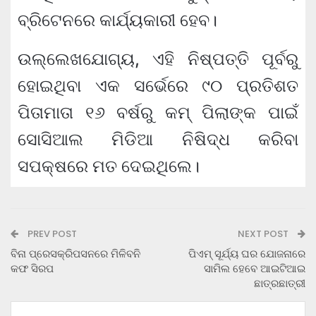
ବ୍ରିଟେନରେ କାର୍ଯ୍ୟକାରୀ ହେବ।
ଉଲ୍ଲେଖଯୋଗ୍ୟ, ଏହି ନିଷ୍ପତ୍ତି ପୂର୍ବରୁ
ହୋଇଥିବା ଏକ ସର୍ଭେରେ ୯୦ ପ୍ରତିଶତ
ପିତାମାତା ୧୬ ବର୍ଷରୁ କମ୍ ପିଲାଙ୍କ ପାଇଁ
ସୋସିଆଲ ମିଡିଆ ନିଷିଦ୍ଧ କରିବା
ସପକ୍ଷରେ ମତ ଦେଇଥିଲେ।
PREV POST
NEXT POST
ବିନା ପ୍ରେସକ୍ରିପସନରେ ମିଳିବନି
ପିଏମ୍ ସୂର୍ଯ୍ୟ ଘର ଯୋଜନାରେ
କଫ ସିରପ
ସାମିଲ ହେବେ ଆଇଟିଆଇ
ଛାତ୍ରଛାତ୍ରୀ