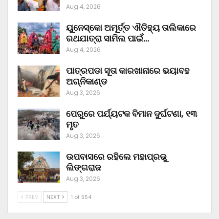
Aug 4, 2026
ୟୁନେସ୍କୋ ଅମୂର୍ତ୍ତ ଐତିହ୍ୟ ତାଲିକାରେ
ରଥଯାତ୍ରା ସାମିଲ ପାଇଁ…
Aug 4, 2026
ପାତ୍ରପଡା ସୂତା କାରଖାନାରେ ଭୟାବହ
ଅଗ୍ନିକାଣ୍ଡ
Aug 3, 2026
ପେରୁରେ ପର୍ଯ୍ୟଟକ ବିମାନ ଦୁର୍ଘଟଣା, ୧୩
ମୃତ
Aug 3, 2026
ଉପବାସରେ ରହିଲେ ମହାପ୍ରଭୁ
ଲିଙ୍ଗରାଜ
Aug 3, 2026
PREV
NEXT
1 of 954