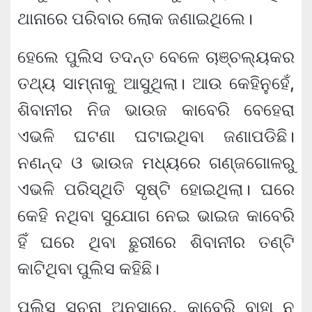
ଥାନାରେ ପରିବାର ଲୋକ ଜଣାଇଥିଲେ।
ହେଲେ ପୁଲିସ ତଦନ୍ତ ବେଳେ ଚାଞ୍ଚଲ୍ୟକର
ତଥ୍ୟ ସାମ୍ନାକୁ ଆସୁଥିଲା। ଆଉ କେହିନୁହେଁ,
ଶିବାନୀର ନିଜ ଭାଉଜ କାବେରି ବେହେରା
ଏଭଳି ଘଟଣା ଘଟାଇଥିବା ଜଣାପଡିଛି।
ନଣନ୍ଦ ଓ ଭାଉଜ ମଧ୍ୟରେ ଗଣ୍ଜଗୋଳରୁ
ଏଭଳି ପରିସ୍ଥିତି ସୃଷ୍ଟି ହୋଇଥିଲା। ଘରେ
କେହି ନଥିବା ସୁଯୋଗ ନେଇ ଭାଇଜ କାବେରି
ହିଁ ଘରେ ଥିବା ଛୁରୀରେ ଶିବାନୀର ତଣ୍ଟି
କାଟିଥିବା ପୁଲିସ କହିଛି।
ପୁଲିସ ସୂଚନା ଅନୁସାରେ, କାବେରି ବାହା ନ