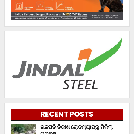
RECENT POSTS
ଗଜପତି ବିକାଶ ରୋଡମ୍ୟାପ୍‌କୁ ମିଳିଲା
ଗୁରୁତ୍ୱ