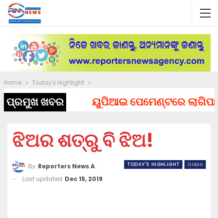
Home
Today's Highlight
ପ୍ରମୁଖ ଖବର
ୟୁପିଆଇ ପେମେଣ୍ଟରେ ଲାଗିପାରେ ଚ
ଝିଅର ଶତ୍ରୁ ବି ଝିଅ!
TODAY'S HIGHLIGHT
ଅପରାଧ
By
Reporters News Agency
Last updated
Dec 15, 2019