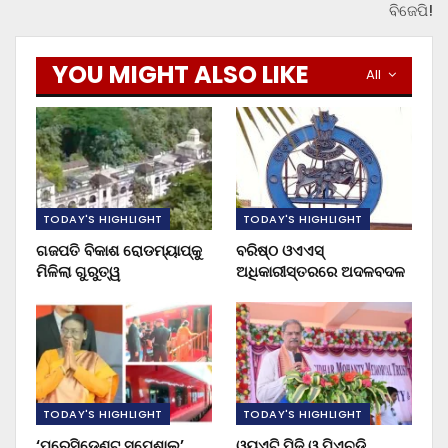
ବିଜେପି!
YOU MIGHT ALSO LIKE
All
TODAY'S HIGHLIGHT
TODAY'S HIGHLIGHT
ଗଜପତି ବିକାଶ ରୋଡମ୍ୟାପ୍‌କୁ
ବରିଷ୍ଠ ଓଏଏସ୍‌
ମିଳିଲା ଗୁରୁତ୍ୱ
ଅଧିକାରୀସ୍ତରରେ ଅଦଳବଦଳ
TODAY'S HIGHLIGHT
TODAY'S HIGHLIGHT
‘ପ୍ରେସିଡେଣ୍ଟ ସ୍ପେଶାଲ’
ଓୟୁଏଟି ପିଜି ଓ ପିଏଚ୍‌ଡି