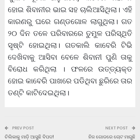
ହୋଇ ଶିବାନୀର ଭାଇ ସହ ଚାଲିଆସିଥିଲା। ଏହି
କାରଣରୁ ଘରେ ଗଣ୍ଡଗୋଳ ଲାଗୁଥିଲା। ଗତ
୨୦ ଦିନ ତଳେ ପରିବାରରେ ତୁମୁଳ ପରିସ୍ଥିତି
ସୃଷ୍ଟି ହୋଇଥିଲା। ଗତକାଲି କାବେରି ଟିଭି
ଦେଖିବାକୁ ଆସିବା ବେଳେ ଶିବାନୀ ପୁଣି ତାକୁ
ବିରୋଧ କରିଥିଲା । ଫଳରେ ଉତ୍ତ୍ୟକ୍ତ
ହୋଇ କାବେରି ପାଖରେ ପଡିଥିବା ଛୁରିରେ ତାର
ତଣ୍ଟି କାଟିଦେଇଥିଲା।
PREV POST
NEXT POST
ଚିଲିକାକୁ ମାଡ଼ି ଆସୁଛି ବିପଦ!
ନିଜ ଗୋଡରେ ଚୋଟ ମାରୁଛି