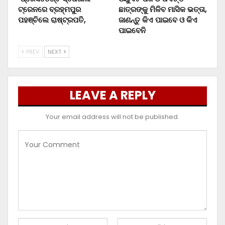
ଟ୍ରେନରେ ବ୍ରହ୍ମପୁର
ଛାତ୍ରଙ୍କୁ ମିଳିବ ମାସିକ ଭତ୍ତା,
ପହଞ୍ଚିଲେ ରାଷ୍ଟ୍ରପତି,
ଜାଣନ୍ତୁ କିଏ ପାଇବେ ଓ କିଏ
ପାଇବେନି
PREV
NEXT
LEAVE A REPLY
Your email address will not be published.