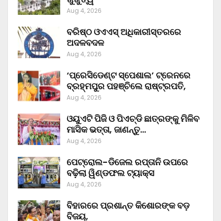
Aug 4, 2026
ବରିଷ୍ଠ ଓଏଏସ୍‌ ଅଧିକାରୀସ୍ତରରେ
ଅଦଳବଦଳ
Aug 4, 2026
‘ପ୍ରେସିଡେଣ୍ଟ ସ୍ପେଶାଲ’ ଟ୍ରେନରେ
ବ୍ରହ୍ମପୁର ପହଞ୍ଚିଲେ ରାଷ୍ଟ୍ରପତି,
Aug 4, 2026
ଓୟୁଏଟି ପିଜି ଓ ପିଏଚ୍‌ଡି ଛାତ୍ରଙ୍କୁ ମିଳିବ
ମାସିକ ଭତ୍ତା, ଜାଣନ୍ତୁ…
Aug 4, 2026
ପେଟ୍ରୋଲ-ଡିଜେଲ ରପ୍ତାନି ଉପରେ
ବଢ଼ିଲା ୱିଣ୍ଡଫଲ ଟ୍ୟାକ୍ସ
Aug 4, 2026
ବିହାରରେ ପ୍ରଶାନ୍ତ କିଶୋରଙ୍କ ବଡ଼
ବିଜୟ,