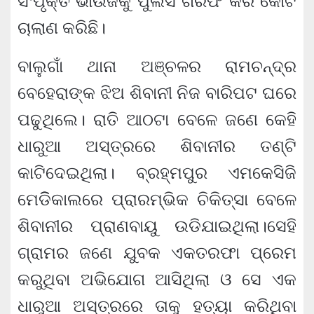
ସଂପୃକ୍ତ ଭାଉଜକୁ ପୁଲିସ ଗିରଫ କରି କୋର୍ଟ
ଚାଲାଣ କରିଛି।
ବାଲୁଗାଁ ଥାନା ଅଞ୍ଚଳର ରାମଚନ୍ଦ୍ର
ବେହେରାଙ୍କ ଝିଅ ଶିବାନୀ ନିଜ ବାରିପଟ ଘରେ
ପଢୁଥିଲେ। ରାତି ଆଠଟା ବେଳେ ଜଣେ କେହି
ଧାରୁଆ ଅସ୍ତ୍ରରେ ଶିବାନୀର ତଣ୍ଟି
କାଟିଦେଇଥିଲା। ବ୍ରହ୍ମପୁର ଏମକେସିଜି
ମେଡିିକାଲରେ ପ୍ରାରମ୍ଭିକ ଚିକିତ୍ସା ବେଳେ
ଶିବାନୀର ପ୍ରାଣବାୟୁ ଉଡିଯାଇଥିଲା।ସେହି
ଗ୍ରାମର ଜଣେ ଯୁବକ ଏକତରଫା ପ୍ରେମ
କରୁଥିବା ଅଭିଯୋଗ ଆସିଥିଲା ଓ ସେ ଏକ
ଧାରୁଆ ଅସ୍ତ୍ରରେ ତାକୁ ହତ୍ୟା କରିଥିବା