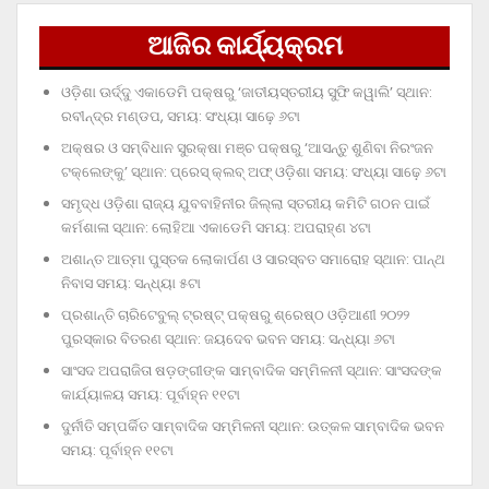
ଆଜିର କାର୍ଯ୍ୟକ୍ରମ
ଓଡ଼ିଶା ଊର୍ଦ୍ଦୁ ଏକାଡେମି ପକ୍ଷରୁ ‘ଜାତୀୟସ୍ତରୀୟ ସୁଫି କୱାଲି’ ସ୍ଥାନ:
ରବୀନ୍ଦ୍ର ମଣ୍ଡପ, ସମୟ: ସଂଧ୍ୟା ସାଢ଼େ ୬ଟା
ଅକ୍ଷର ଓ ସମ୍ବିଧାନ ସୁରକ୍ଷା ମଞ୍ଚ ପକ୍ଷରୁ ‘ଆସନ୍ତୁ ଶୁଣିବା ନିରଂଜନ
ଟକ୍‌ଲେଙ୍କୁ’ ସ୍ଥାନ: ପ୍ରେସ୍‌ କ୍ଲବ୍‌ ଅଫ୍‌ ଓଡ଼ିଶା ସମୟ: ସଂଧ୍ୟା ସାଢ଼େ ୬ଟା
ସମୃଦ୍ଧ ଓଡ଼ିଶା ରାଜ୍ୟ ଯୁବବାହିନୀର ଜିଲ୍ଲା ସ୍ତରୀୟ କମିଟି ଗଠନ ପାଇଁ
କର୍ମଶାଳା ସ୍ଥାନ: ଲୋହିଆ ଏକାଡେମି ସମୟ: ଅପରାହ୍‌ଣ ୪ଟା
ଅଶାନ୍ତ ଆତ୍ମା ପୁସ୍ତକ ଲୋକାର୍ପଣ ଓ ସାରସ୍ବତ ସମାରୋହ ସ୍ଥାନ: ପାନ୍ଥ
ନିବାସ ସମୟ: ସନ୍ଧ୍ୟା ୫ଟା
ପ୍ରଶାନ୍ତି ଚାରିଟେବୁଲ୍‌ ଟ୍ରଷ୍ଟ୍‌ ପକ୍ଷରୁ ଶ୍ରେଷ୍ଠ ଓଡ଼ିଆଣୀ ୨୦୨୨
ପୁରସ୍କାର ବିତରଣ ସ୍ଥାନ: ଜୟଦେବ ଭବନ ସମୟ: ସନ୍ଧ୍ୟା ୬ଟା
ସାଂସଦ ଅପରାଜିତା ଷଡ଼ଙ୍ଗୀଙ୍କ ସାମ୍ବାଦିକ ସମ୍ମିଳନୀ ସ୍ଥାନ: ସାଂସଦଙ୍କ
କାର୍ଯ୍ୟାଳୟ ସମୟ: ପୂର୍ବାହ୍ନ ୧୧ଟା
ଦୁର୍ନୀତି ସମ୍ପର୍କିତ ସାମ୍ବାଦିକ ସମ୍ମିଳନୀ ସ୍ଥାନ: ଉତ୍କଳ ସାମ୍ବାଦିକ ଭବନ
ସମୟ: ପୂର୍ବାହ୍ନ ୧୧ଟା