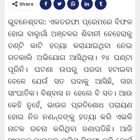
Share
ଭୁବନେଶ୍ବର: ଏକତରଫା ପ୍ରେମରେ ବିଫଳ
ହୋଇ ବାଲୁଗାଁ ଅଞ୍ଚଳର ଶିବାନୀ ବେହେରାକୁ
ତଣ୍ଟି କାଟି ହତ୍ୟା କରାଯାଇଥିବା ନେଇ
ଗତକାଲି ଅଭିଯୋଗ ଆସିଥିଲା। ୨୪ ଘଣ୍ଟା
ପୂରିନି। ଘଟଣା ଉପରୁ ପରଦା ହଟାଇବା
ବେଳେ ଯେଉଁ ସତ ପଦାକୁ ଆସିଛି, ତାହା
ସାଂଘାତିିକ। ବିଶ୍ବାସ ନ ହେଲେ ବି ସତ। ଆଉ
କେହି ନୁହେଁ, ଭାଉଜ ପ୍ରତିଶୋଧ ପରାୟଣ
ହୋଇ ନିଜ ନଣନ୍ଦଙ୍କୁ ହତ୍ୟା କରି ଏଭଳି
ନାଟକ ରଚନା କରିଥିବା ଜଣାପଡିଛି। ଆଜି