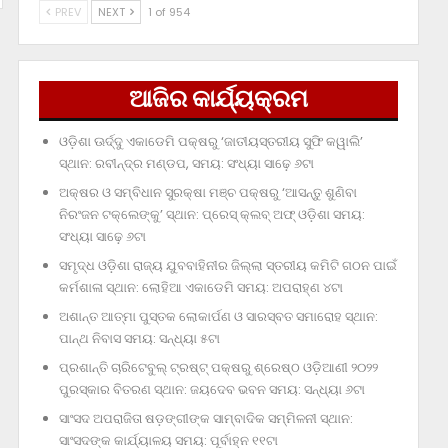
PREV
NEXT
1 of 954
ଆଜିର କାର୍ଯ୍ୟକ୍ରମ
ଓଡ଼ିଶା ଊର୍ଦ୍ଦୁ ଏକାଡେମି ପକ୍ଷରୁ ‘ଜାତୀୟସ୍ତରୀୟ ସୁଫି କୱାଲି’
ସ୍ଥାନ: ରବୀନ୍ଦ୍ର ମଣ୍ଡପ, ସମୟ: ସଂଧ୍ୟା ସାଢ଼େ ୬ଟା
ଅକ୍ଷର ଓ ସମ୍ବିଧାନ ସୁରକ୍ଷା ମଞ୍ଚ ପକ୍ଷରୁ ‘ଆସନ୍ତୁ ଶୁଣିବା
ନିରଂଜନ ଟକ୍‌ଲେଙ୍କୁ’ ସ୍ଥାନ: ପ୍ରେସ୍‌ କ୍ଲବ୍‌ ଅଫ୍‌ ଓଡ଼ିଶା ସମୟ:
ସଂଧ୍ୟା ସାଢ଼େ ୬ଟା
ସମୃଦ୍ଧ ଓଡ଼ିଶା ରାଜ୍ୟ ଯୁବବାହିନୀର ଜିଲ୍ଲା ସ୍ତରୀୟ କମିଟି ଗଠନ ପାଇଁ
କର୍ମଶାଳା ସ୍ଥାନ: ଲୋହିଆ ଏକାଡେମି ସମୟ: ଅପରାହ୍‌ଣ ୪ଟା
ଅଶାନ୍ତ ଆତ୍ମା ପୁସ୍ତକ ଲୋକାର୍ପଣ ଓ ସାରସ୍ବତ ସମାରୋହ ସ୍ଥାନ:
ପାନ୍ଥ ନିବାସ ସମୟ: ସନ୍ଧ୍ୟା ୫ଟା
ପ୍ରଶାନ୍ତି ଚାରିଟେବୁଲ୍‌ ଟ୍ରଷ୍ଟ୍‌ ପକ୍ଷରୁ ଶ୍ରେଷ୍ଠ ଓଡ଼ିଆଣୀ ୨୦୨୨
ପୁରସ୍କାର ବିତରଣ ସ୍ଥାନ: ଜୟଦେବ ଭବନ ସମୟ: ସନ୍ଧ୍ୟା ୬ଟା
ସାଂସଦ ଅପରାଜିତା ଷଡ଼ଙ୍ଗୀଙ୍କ ସାମ୍ବାଦିକ ସମ୍ମିଳନୀ ସ୍ଥାନ:
ସାଂସଦଙ୍କ କାର୍ଯ୍ୟାଳୟ ସମୟ: ପୂର୍ବାହ୍ନ ୧୧ଟା