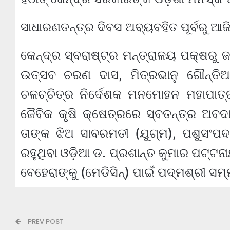
ସାଧାରଣତନ୍ତ୍ର ଦିବସ ଅବ୍ୟବହିତ ପୂର୍ବରୁ ଆଜ
କେନ୍ଦ୍ର ସ୍ବରାଷ୍ଟ୍ର ମନ୍ତ୍ରାଳୟ ପକ୍ଷରୁ ଜା
ଉତ୍ସବ ଚରଣ ଦାସ, ମିତ୍ରଭାନୁ ଗୌନ୍ତି
ଚଳଚ୍ଚିତ୍ର ନିର୍ଦେଶକ ମନମୋହନ ମହାପାତ୍ର,
ଜୈବିକ କୃଷି କ୍ଷେତ୍ରରେ ସ୍ବତନ୍ତ୍ର ଅବ
ତାଙ୍କ ଝିଅ ସାବରମତୀ (ଯୁଗ୍ମ), ପଶୁସଂପଦ
ରହୁଥିବା ଓଡ଼ିଆ ଡ. ପ୍ରଶାନ୍ତ କୁମାର ପଟ୍ଟନ
ବେହେରାଙ୍କୁ (ମେଡିସିନ୍) ପାଇଁ ପଦ୍ମଶ୍ରୀ ସ
PREV POST