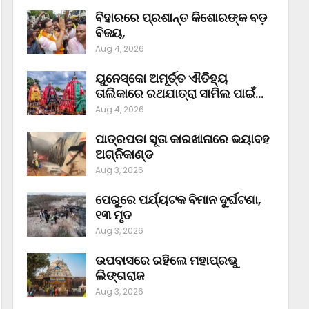
ବିହାରରେ ପ୍ରଶାନ୍ତ କିଶୋରଙ୍କ ବଡ଼
ବିଜୟ,
Aug 4, 2026
ୟୁନେସ୍କୋ ଅମୂର୍ତ୍ତ ଐତିହ୍ୟ
ତାଲିକାରେ ରଥଯାତ୍ରା ସାମିଲ ପାଇଁ…
Aug 4, 2026
ପାତ୍ରପଡା ସୂତା କାରଖାନାରେ ଭୟାବହ
ଅଗ୍ନିକାଣ୍ଡ
Aug 3, 2026
ପେରୁରେ ପର୍ଯ୍ୟଟକ ବିମାନ ଦୁର୍ଘଟଣା,
୧୩ ମୃତ
Aug 3, 2026
ଉପବାସରେ ରହିଲେ ମହାପ୍ରଭୁ
ଲିଙ୍ଗରାଜ
Aug 3, 2026