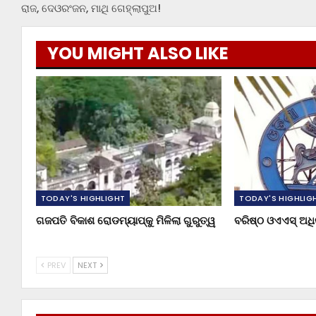
ରାଜ, ଦେଓରଂଜନ, ମାଥି ଗେହ୍ଲାପୁଅ!
YOU MIGHT ALSO LIKE
TODAY'S HIGHLIGHT
TODAY'S HIGHLIG
ଗଜପତି ବିକାଶ ରୋଡମ୍ୟାପ୍‌କୁ ମିଳିଲା ଗୁରୁତ୍ୱ
ବରିଷ୍ଠ ଓଏଏସ୍‌ ଅ
PREV
NEXT