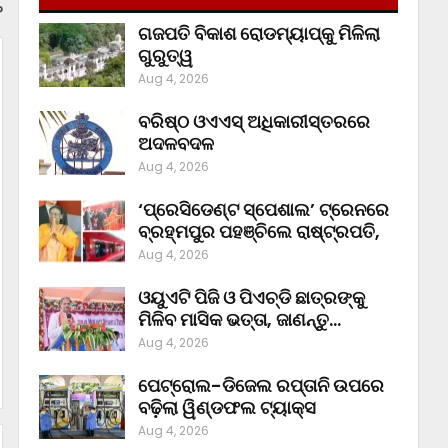
?
ଗଜପତି ବିକାଶ ରୋଡମ୍ୟାପ୍‌କୁ ମିଳିଲା
ଗୁରୁତ୍ୱ
Aug 4, 2026
ବରିଷ୍ଠ ଓଏଏସ୍‌ ଅଧିକାରୀସ୍ତରରେ
ଅଦଳବଦଳ
Aug 4, 2026
‘ପ୍ରେସିଡେଣ୍ଟ ସ୍ପେଶାଲ’ ଟ୍ରେନରେ
ବ୍ରହ୍ମପୁର ପହଞ୍ଚିଲେ ରାଷ୍ଟ୍ରପତି,
Aug 4, 2026
ଓୟୁଏଟି ପିଜି ଓ ପିଏଚ୍‌ଡି ଛାତ୍ରଙ୍କୁ
ମିଳିବ ମାସିକ ଭତ୍ତା, ଜାଣନ୍ତୁ…
Aug 4, 2026
ପେଟ୍ରୋଲ-ଡିଜେଲ ରପ୍ତାନି ଉପରେ
ବଢ଼ିଲା ୱିଣ୍ଡଫଲ ଟ୍ୟାକ୍ସ
Aug 4, 2026