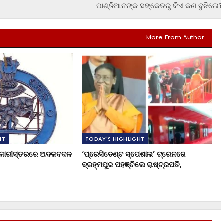
ପାଣ୍ଡିଆନଙ୍କ ସଙ୍କେତରୁ କିଏ କଣ ବୁଝିଲେ
More From Author
HT
TODAY'S HIGHLIGHT
ଧିକାରୀସ୍ତରରେ ଅଦଳବଦଳ
‘ପ୍ରେସିଡେଣ୍ଟ ସ୍ପେଶାଲ’ ଟ୍ରେନରେ
ବ୍ରହ୍ମପୁର ପହଞ୍ଚିଲେ ରାଷ୍ଟ୍ରପତି,