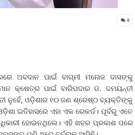
0
୍ରରେ ଅବଦାନ ପାଇଁ ବାଗ୍ମୀ ମନାେଜ ଦାସଙ୍କୁ
ମାନ କ୍ଷେତ୍ର ପାଇଁ ବାରିପଦାର ଡ. ଦମୟନ୍ତୀ
 ନୁହେଁ, ଓଡ଼ିଶାର ୧୦ ଜଣ ଶ୍ରେଷ୍ଠ ବ୍ୟକ୍ତିଙ୍କୁ
଼ିଶା ଇତିହାସରେ ଏହା ଏକ ରେକର୍ଡ। ପୂର୍ବରୁ ଏତେ
ଅଧିକାରୀ ହୋଇନଥିଲେ। ଏହି ଖବର ପ୍ରକାଶ ପରେ
ରସଙ୍ଗ ପୁଣି ଥରେ ଚର୍ଚ୍ଚାକୁ ଆସିଛି।