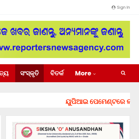
Sign In
ିତ୍ୟ
ସଂସ୍କୃତି
ବିତର୍କ
More
ୟୁପିଆଇ ପେମେଣ୍ଟରେ ଲାଗିପାରେ ଚ