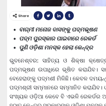
Share
ବାଗ୍ମୀ ମନୋଜ ଦାସଙ୍କୁ ପଦ୍ମଭୂଷଣ
ପଦ୍ମ ପୁରସ୍କାର ପାଇବାରେ ରେକର୍ଡ
ପୁଣି ଓଡ଼ିଶା ମନସ୍କ ହେଲା କେନ୍ଦ୍ର
ଭୁବନେଶ୍ବର: ସାହିତ୍ୟ ଓ ଶିକ୍ଷା କ୍ଷେତ
ପଦ୍ମଭୂଷଣ ଉପାଧିରେ ଭୂଷିତ କରାଯିବ। ସ
ବେହେରାଙ୍କୁ ପଦ୍ମଶୀ ମିଳିଛି। କେବଳ ଦମୟନ୍ତୀ
ପଦ୍ମଶ୍ରୀ ସମ୍ମାନରେ ସମ୍ମାନିତ କରାଯିବ। ଓଡ
ସଂଖ୍ୟକ ଓଡ଼ିଆ କେବେ ବି ଏଭଳି ରେକର୍ଡର 
ହଠାତ୍ କେନ୍ଦ୍ର ସରକାରଙ୍କ ଓଡ଼ିଶା ମନସ୍କ ପ୍