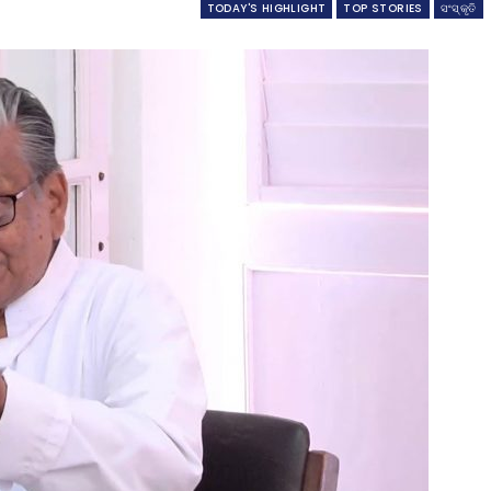
TODAY'S HIGHLIGHT
TOP STORIES
ସଂସ୍କୃତି