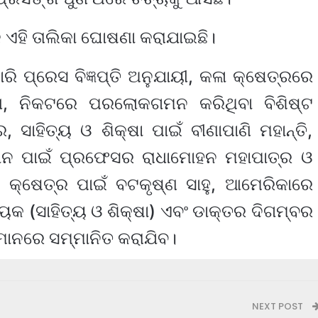
ି ଏହି ତାଲିକା ଘୋଷଣା କରାଯାଇଛି।
ରି ପ୍ରେସ ବିଜ୍ଞପ୍ତି ଅନୁଯାୟୀ, କଳା କ୍ଷେତ୍ରରେ
ଆ, ନିକଟରେ ପରଲୋକଗମନ କରିଥିବା ବିଶିଷ୍ଟ
 ସାହିତ୍ୟ ଓ ଶିକ୍ଷା ପାଇଁ ବୀଣାପାଣି ମହାନ୍ତି,
ଦାନ ପାଇଁ ପ୍ରଫେସର ରାଧାମୋହନ ମହାପାତ୍ର ଓ
 କ୍ଷେତ୍ର ପାଇଁ ବଟକୃଷ୍ଣ ସାହୁ, ଆମେରିକାରେ
ାୟକ (ସାହିତ୍ୟ ଓ ଶିକ୍ଷା) ଏବଂ ଡାକ୍ତର ଦିଗମ୍ବର
ମ୍ମାନରେ ସମ୍ମାନିତ କରାଯିବ।
NEXT POST