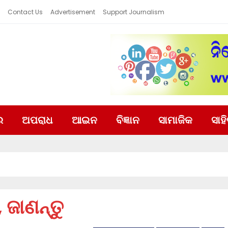
Contact Us
Advertisement
Support Journalism
ର
ଅପରାଧ
ଆଇନ
ବିଜ୍ଞାନ
ସାମାଜିକ
ସାହ
 ଜାଣନ୍ତୁ