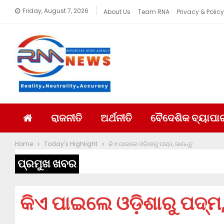
Friday, August 7, 2026
About Us
Team RNA
Privacy & Policy
ରାଜନୀତି
ଅର୍ଥନୀତି
ବୈଦେଶିକ ବ୍ୟାପା
Home
Today's Highlight
କିଏ ପାଇଲେ ଓଡ଼ିଶାରୁ ପଦ୍ମ, ଜାଣନ୍ତୁ
ପ୍ରମୁଖ ଖବର
କିଏ ପାଇଲେ ଓଡ଼ିଶାରୁ ପଦ୍ମ,