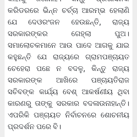
କରିଡରରେ ଭିନ୍ନ ଚର୍ଚ୍ଚା ଆରମ୍ଭ ହେଲାଣି
ଯେ ଦେଓରଂଜନ ହେଉଛନ୍ତି, ରାଜ୍ୟ
ସରକାରଙ୍କର ଗେହ୍ଲା ପୁଅ।
ସମାଲୋଚକମାନେ ଆଉ ପାଦେ ଆଗକୁ ଯାଇ
କହୁଛନ୍ତି ଯେ ରାଜ୍ୟରେ ଗ୍ରାମପଞ୍ଚାୟତ
ଚେହେରା ପଛେ ନ ବଦଳୁ, କିନ୍ତୁ ରାଜ୍ୟ
ସରକାରଙ୍କ ଆଖିରେ ପଞ୍ଚାୟତିରାଜ
ସଚିବଙ୍କ କାର୍ଯ୍ୟ ବେଶ୍ ଆକର୍ଷଣୀୟ ଥିବା
କାରଣରୁ ତାଙ୍କୁ ସରକାର ବଦଳାଉନାହାନ୍ତି।
ଏପରିକି ପଞ୍ଚାୟତ ନିର୍ବାଚନରେ ଶୋଚନୀୟ
ପ୍ରଦର୍ଶନ ପରେ ବି।