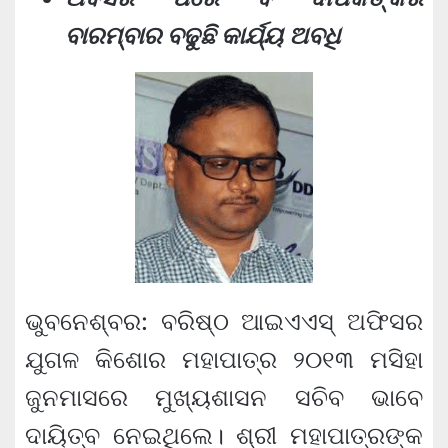
ବାରମ୍ବାର ବଢୁଛି କାର୍ଯ୍ୟ ଅବଧି
ଭୁବନେଶ୍ବର: ବରିଷ୍ଠ ଆଇଏଏସ୍ ଅଫିସର
ଯୁଗଳ କିଶୋର ମହାପାତ୍ର ୨୦୧୩ ମସିହା
ଜୁନମାସରେ ମୁଖ୍ୟଶାସନ ସଚିବ ଭାବେ
ଦାୟିତ୍ବ ନେଇଥିଲେ। ଶ୍ରୀ ମହାପାତ୍ରଙ୍କ