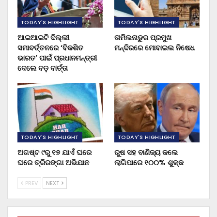
TODAY'S HIGHLIGHT
TODAY'S HIGHLIGHT
ଆଇଆଇଟି ଦିଲ୍ଲୀ
ତାମିଲନାଡୁର ପ୍ରମୁଖ
ସମାବର୍ତ୍ତନରେ ‘ବିକଶିତ
ମନ୍ଦିରରେ ମୋବାଇଲ ନିଷେଧ
ଭାରତ’ ପାଇଁ ପ୍ରଧାନମନ୍ତ୍ରୀ
ଦେଲେ ବଡ଼ ବାର୍ତ୍ତା
TODAY'S HIGHLIGHT
TODAY'S HIGHLIGHT
ଅଗଷ୍ଟ ୯ରୁ ୧୭ ଯାଏଁ ଘରେ
ରୁଷ ସହ ବାଣିଜ୍ୟ କଲେ
ଘରେ ତ୍ରିରଙ୍ଗା ଅଭିଯାନ
ଲାଗିପାରେ ୧୦୦% ଶୁଳ୍କ
PREV
NEXT