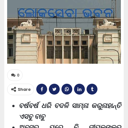
0
Share
ବର୍ଷବର୍ଷ ଧରି ବଦଳି ସାମ୍ନା କରୁନାହାନ୍ତି
ଏସବୁ ବାବୁ
ଅବସର ପରେ ବି ଦୀପକଙ୍କର