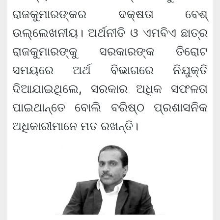
ରାଜକୁମାରଙ୍କର ଦକ୍ଷତା ବେଶ୍
ଉଲ୍ଲେଖନୀୟ। ଅର୍ଥନୀତି ଓ ଏମବିଏ ଛାତ୍ର
ରାଜକୁମାରଙ୍କୁ ସରକାରଙ୍କ ତିରୋଟ
ସମୟରେ ଅର୍ଥ ବିଭାଗରେ ନିଯୁକ୍ତି
ଦିଆଯାଇଥିଲେ, ସରକାର ଅଧିକ ସଫଳତା
ପାଇଥାନ୍ତେ ବୋଲି ବରିଷ୍ଠ ପ୍ରଶାସନିକ
ଅଧିକାରୀମାନେ ମତ ରଖନ୍ତି।