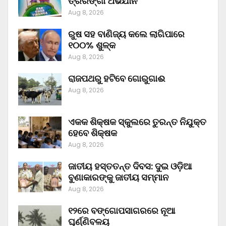
ତ୍ରିରଙ୍ଗା ଅଭିଯାନ
Aug 8, 2026
ରୁଷ ସହ ବାଣିଜ୍ୟ କଲେ ଲାଗିପାରେ
୧୦୦% ଶୁଳ୍କ
Aug 8, 2026
ରାଜପଥରୁ ହଟିବେ ଗୋରୁଗାଈ
Aug 8, 2026
ଏକକ ଶିକ୍ଷକ ସ୍କୁଲରେ ତୁରନ୍ତ ନିଯୁକ୍ତ
ହେବେ ଶିକ୍ଷକ
Aug 8, 2026
ଜାତୀୟ ହସ୍ତତନ୍ତ ଦିବସ: ଦୁଇ ଓଡ଼ିଆ
ବୁଣାକାରଙ୍କୁ ଜାତୀୟ ସମ୍ମାନ
Aug 8, 2026
୧୨ରେ ବଙ୍ଗୋପସାଗରରେ ନୂଆ
ଘୂର୍ଣ୍ଣିବଳୟ