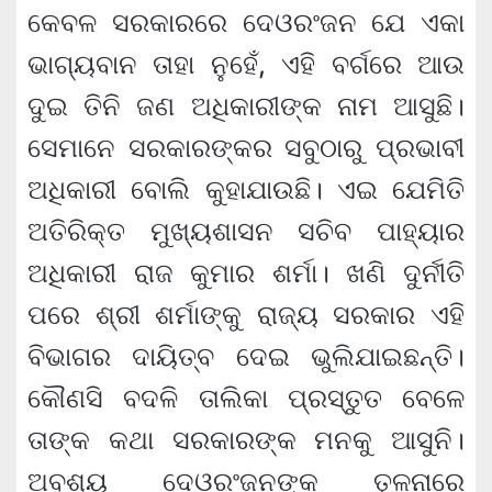
କେବଳ ସରକାରରେ ଦେଓରଂଜନ ଯେ ଏକା
ଭାଗ୍ୟବାନ ତାହା ନୁହେଁ, ଏହି ବର୍ଗରେ ଆଉ
ଦୁଇ ତିନି ଜଣ ଅଧିକାରୀଙ୍କ ନାମ ଆସୁଛି।
ସେମାନେ ସରକାରଙ୍କର ସବୁଠାରୁ ପ୍ରଭାବୀ
ଅଧିକାରୀ ବୋଲି କୁହାଯାଉଛି। ଏଇ ଯେମିତି
ଅତିରିକ୍ତ ମୁଖ୍ୟଶାସନ ସଚିବ ପାହ୍ୟାର
ଅଧିକାରୀ ରାଜ କୁମାର ଶର୍ମା। ଖଣି ଦୁର୍ନୀତି
ପରେ ଶ୍ରୀ ଶର୍ମାଙ୍କୁ ରାଜ୍ୟ ସରକାର ଏହି
ବିଭାଗର ଦାୟିତ୍ବ ଦେଇ ଭୁଲିଯାଇଛନ୍ତି।
କୌଣସି ବଦଳି ତାଲିକା ପ୍ରସ୍ତୁତ ବେଳେ
ତାଙ୍କ କଥା ସରକାରଙ୍କ ମନକୁ ଆସୁନି।
ଅବଶ୍ୟ ଦେଓରଂଜନଙ୍କ ତୁଳନାରେ