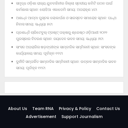
ସମୃଦ୍ଧ ଓଡ଼ିଶା ରାଜ୍ୟ ଯୁବବାହିନୀର ଜିଲ୍ଲା ସ୍ତରୀୟ କମିଟି ଗଠନ ପାଇଁ
କର୍ମଶାଳା ସ୍ଥାନ: ଲୋହିଆ ଏକାଡେମି ସମୟ: ଅପରାହ୍‌ଣ ୪ଟା
ଅଶାନ୍ତ ଆତ୍ମା ପୁସ୍ତକ ଲୋକାର୍ପଣ ଓ ସାରସ୍ବତ ସମାରୋହ ସ୍ଥାନ: ପାନ୍ଥ
ନିବାସ ସମୟ: ସନ୍ଧ୍ୟା ୫ଟା
ପ୍ରଶାନ୍ତି ଚାରିଟେବୁଲ୍‌ ଟ୍ରଷ୍ଟ୍‌ ପକ୍ଷରୁ ଶ୍ରେଷ୍ଠ ଓଡ଼ିଆଣୀ ୨୦୨୨
ପୁରସ୍କାର ବିତରଣ ସ୍ଥାନ: ଜୟଦେବ ଭବନ ସମୟ: ସନ୍ଧ୍ୟା ୬ଟା
ସାଂସଦ ଅପରାଜିତା ଷଡ଼ଙ୍ଗୀଙ୍କ ସାମ୍ବାଦିକ ସମ୍ମିଳନୀ ସ୍ଥାନ: ସାଂସଦଙ୍କ
କାର୍ଯ୍ୟାଳୟ ସମୟ: ପୂର୍ବାହ୍ନ ୧୧ଟା
ଦୁର୍ନୀତି ସମ୍ପର୍କିତ ସାମ୍ବାଦିକ ସମ୍ମିଳନୀ ସ୍ଥାନ: ଉତ୍କଳ ସାମ୍ବାଦିକ ଭବନ
ସମୟ: ପୂର୍ବାହ୍ନ ୧୧ଟା
About Us
Team RNA
Privacy & Policy
Contact Us
Advertisement
Support Journalism