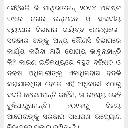
ସେହିଭଳି ଜି ମାଥିଭାତନନ୍ ୨୦୧୪ ଅଗଷ୍ଟ
୧୯ରେ ନଗର ଉନ୍ନୟନ ଓ ସଂସଦୀୟ
ବ୍ୟାପାର ବିଭାଗର ଦାୟିତ୍ବ ନେଇଥିଲେ।
ସରକାର ତାଙ୍କୁ ଅନ୍ୟ କୌଣସି ବିଭାଗରେ
କାର୍ଯ୍ୟ କରିବା ଲାଗି ଯୋଗ୍ୟ ଭାବୁନାହାନ୍ତି
କି? କାରଣ ଇତିମଧ୍ୟରେ ବହୁତ ବରିଷ୍ଠ ଓ
ଦକ୍ଷ ଅଧିକାରୀଙ୍କୁ ଏକାଧିକବାର ବଦଳି
କରାଯାଇଥିବା ବେଳେ ଏହି ଅଧିକାରୀ ଏଠାରୁ
ବଦଳି ହେଉନାହାନ୍ତି କାହିଁକି, ତା ରହସ୍ୟ କେହି
ବୁଝିପାରୁନାହାନ୍ତି। ୨୦୧୬ରୁ ବିଜୟ
ଆରୋରାଙ୍କୁ ସରକାର ସାଧାରଣ ଉଦ୍ୟୋଗ
ବିଭାଗରେ ପକାଇ ରଖିଛନ୍ତି।