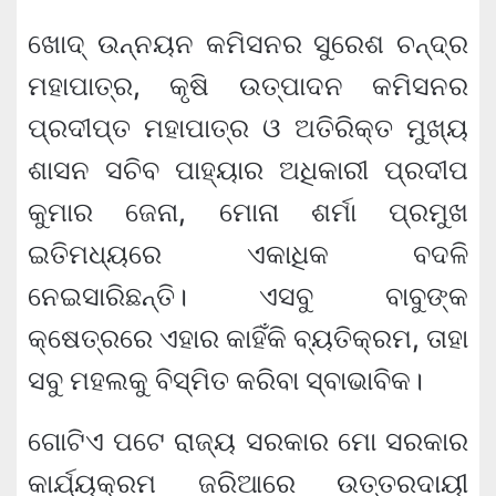
ଖୋଦ୍ ଉନ୍ନୟନ କମିସନର ସୁରେଶ ଚନ୍ଦ୍ର
ମହାପାତ୍ର, କୃଷି ଉତ୍ପାଦନ କମିସନର
ପ୍ରଦୀପ୍ତ ମହାପାତ୍ର ଓ ଅତିରିକ୍ତ ମୁଖ୍ୟ
ଶାସନ ସଚିବ ପାହ୍ୟାର ଅଧିକାରୀ ପ୍ରଦୀପ
କୁମାର ଜେନା, ମୋନା ଶର୍ମା ପ୍ରମୁଖ
ଇତିମଧ୍ୟରେ ଏକାଧିକ ବଦଳି
ନେଇସାରିଛନ୍ତି। ଏସବୁ ବାବୁଙ୍କ
କ୍ଷେତ୍ରରେ ଏହାର କାହିଁକି ବ୍ୟତିକ୍ରମ, ତାହା
ସବୁ ମହଲକୁ ବିସ୍ମିତ କରିବା ସ୍ବାଭାବିକ।
ଗୋଟିଏ ପଟେ ରାଜ୍ୟ ସରକାର ମୋ ସରକାର
କାର୍ଯ୍ୟକ୍ରମ ଜରିଆରେ ଉତ୍ତରଦାୟୀ