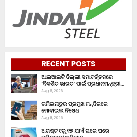
RECENT POSTS
ଆଇଆଇଟି ଦିଲ୍ଲୀ ସମାବର୍ତ୍ତନରେ
‘ବିକଶିତ ଭାରତ’ ପାଇଁ ପ୍ରଧାନମନ୍ତ୍ରୀ…
Aug 8, 2026
ତାମିଲନାଡୁର ପ୍ରମୁଖ ମନ୍ଦିରରେ
ମୋବାଇଲ ନିଷେଧ
Aug 8, 2026
ଅଗଷ୍ଟ ୯ରୁ ୧୭ ଯାଏଁ ଘରେ ଘରେ