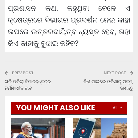
ପ୍ରଶାସନ କଥା କହୁଥିବା ବେଳେ ଏ
କ୍ଷେତ୍ରରେ ବିଭାଗର ପ୍ରଦର୍ଶନ ନେଇ କାହା
ଉପରେ ଉତ୍ତରଦାୟିତ୍ବ ନ୍ୟସ୍ତ ହେବ, ତାହା
କିଏ କାହାକୁ ବୁଝାଇ କହିବ?
PREV POST
NEXT POST
ଗଳି ପଡ଼ିଲା ବିମାନବନ୍ଦରର
କିଏ ପାଇଲେ ଓଡ଼ିଶାରୁ ପଦ୍ମ,
ନିର୍ମାଣାଧୀନ ଛାତ
ଜାଣନ୍ତୁ
YOU MIGHT ALSO LIKE
All