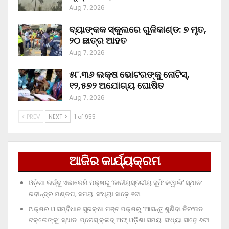
Aug 7, 2026
ବ୍ୟାଙ୍କକ ସ୍କୁଲରେ ଗୁଳିକାଣ୍ଡ: ୭ ମୃତ,
୨୦ ଛାତ୍ର ଆହତ
Aug 7, 2026
୫୮.୩୬ ଲକ୍ଷ ଭୋଟରଙ୍କୁ ନୋଟିସ୍‌,
୧୨,୫୭୨ ଅଯୋଗ୍ୟ ଘୋଷିତ
Aug 7, 2026
PREV
NEXT
1 of 955
ଆଜିର କାର୍ଯ୍ୟକ୍ରମ
ଓଡ଼ିଶା ଊର୍ଦ୍ଦୁ ଏକାଡେମି ପକ୍ଷରୁ ‘ଜାତୀୟସ୍ତରୀୟ ସୁଫି କୱାଲି’ ସ୍ଥାନ:
ରବୀନ୍ଦ୍ର ମଣ୍ଡପ, ସମୟ: ସଂଧ୍ୟା ସାଢ଼େ ୬ଟା
ଅକ୍ଷର ଓ ସମ୍ବିଧାନ ସୁରକ୍ଷା ମଞ୍ଚ ପକ୍ଷରୁ ‘ଆସନ୍ତୁ ଶୁଣିବା ନିରଂଜନ
ଟକ୍‌ଲେଙ୍କୁ’ ସ୍ଥାନ: ପ୍ରେସ୍‌ କ୍ଲବ୍‌ ଅଫ୍‌ ଓଡ଼ିଶା ସମୟ: ସଂଧ୍ୟା ସାଢ଼େ ୬ଟା