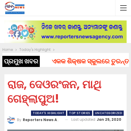
Home
Today's Highlight
ପ୍ରମୁଖ ଖବର
ଏକକ ଶିକ୍ଷକ ସ୍କୁଲରେ ତୁରନ୍ତ ନିଯୁ
ରାଜ, ଦେଓରଂଜନ, ମାଥି
ଗେହ୍ଲାପୁଅ!
TODAY'S HIGHLIGHT
TOP STORIES
UNCATEGORIZED
Last updated
Jan 25, 2020
By
Reporters News Agency