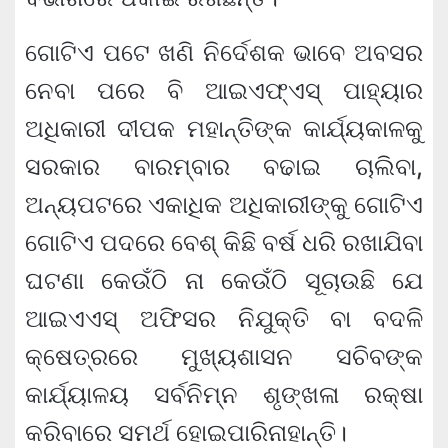
ଗୋଟିଏ ପଟେ ଖଣି ନିର୍ଦେଶକ ଭାବେ ଅବସର
ନେବା ପରେ ବି ଆଇଏଫ୍ଏସ୍ ପାହ୍ୟାର
ଅଧିକାରୀ ଦୀପକ ମହାନ୍ତିଙ୍କ କାର୍ଯ୍ୟକାଳକୁ
ସରକାର ବାରମ୍ବାର ବଢାଇ ଚାଲିବା,
ଅନ୍ୟପଟରେ ଏକାଧିକ ଅଧିକାରୀଙ୍କୁ ଗୋଟିଏ
ଗୋଟିଏ ପଦରେ ବେଶ୍ କିଛି ବର୍ଷ ଧରି ରଖାଯିବା
ଘଟଣା କେଉଁଠି ନା କେଉଁଠି ସୂଚାଉଛି ଯେ
ଆଇଏଏସ୍ ଅଫିସର ନିଯୁକ୍ତି ବା ବଦଳି
କ୍ଷେତ୍ରରେ ମୁଖ୍ୟଶାସନ ସଚିବଙ୍କ
କାର୍ଯ୍ୟାଳୟ ସର୍ବନିମ୍ନ ଶୃଙ୍ଖଳା ରକ୍ଷା
କରିବାରେ ସମର୍ଥ ହୋଇପାରିନାହାନ୍ତି।