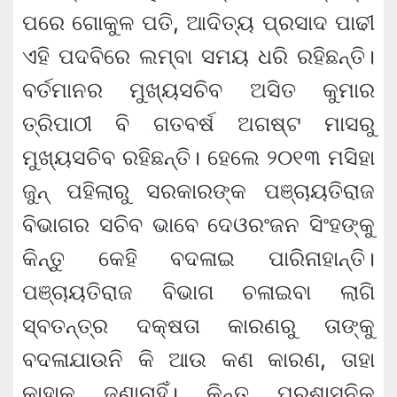
ପରେ ଗୋକୁଳ ପତି, ଆଦିତ୍ୟ ପ୍ରସାଦ ପାଢୀ
ଏହି ପଦବିରେ ଲମ୍ବା ସମୟ ଧରି ରହିଛନ୍ତି।
ବର୍ତମାନର ମୁଖ୍ୟସଚିବ ଅସିତ କୁମାର
ତ୍ରିପାଠୀ ବି ଗତବର୍ଷ ଅଗଷ୍ଟ ମାସରୁ
ମୁଖ୍ୟସଚିବ ରହିଛନ୍ତି। ହେଲେ ୨୦୧୩ ମସିହା
ଜୁନ୍ ପହିଲାରୁ ସରକାରଙ୍କ ପଞ୍ଚାୟତିରାଜ
ବିଭାଗର ସଚିବ ଭାବେ ଦେଓରଂଜନ ସିଂହଙ୍କୁ
କିନ୍ତୁ କେହି ବଦଳାଇ ପାରିନାହାନ୍ତି।
ପଞ୍ଚାୟତିରାଜ ବିଭାଗ ଚଳାଇବା ଲାଗି
ସ୍ବତନ୍ତ୍ର ଦକ୍ଷତା କାରଣରୁ ତାଙ୍କୁ
ବଦଳାଯାଉନି କି ଆଉ କଣ କାରଣ, ତାହା
କାହାକୁ ଜଣାନାହିଁ। କିନ୍ତୁ ପ୍ରଶାସନିକ