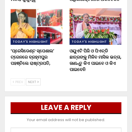
TODAY'S HIGHLIGHT
TODAY'S HIGHLIGHT
‘ପ୍ରେସିଡେଣ୍ଟ ସ୍ପେଶାଲ’
ଓୟୁଏଟି ପିଜି ଓ ପିଏଚ୍‌ଡି
ଟ୍ରେନରେ ବ୍ରହ୍ମପୁର
ଛାତ୍ରଙ୍କୁ ମିଳିବ ମାସିକ ଭତ୍ତା,
ପହଞ୍ଚିଲେ ରାଷ୍ଟ୍ରପତି,
ଜାଣନ୍ତୁ କିଏ ପାଇବେ ଓ କିଏ
ପାଇବେନି
PREV
NEXT
LEAVE A REPLY
Your email address will not be published.