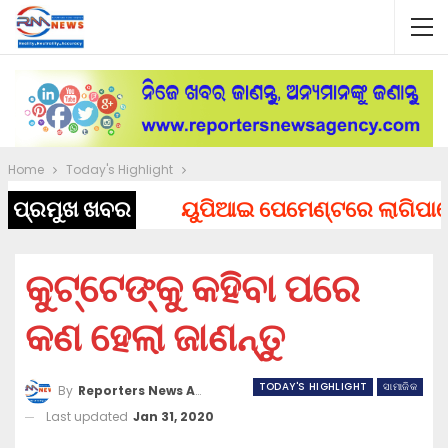
Home
Today's Highlight
ପ୍ରମୁଖ ଖବର
ୟୁପିଆଇ ପେମେଣ୍ଟରେ ଲାଗିପାରେ ଚାର
କୁଟ୍ଟେଙ୍କୁ କହିବା ପରେ
କଣ ହେଲା ଜାଣନ୍ତୁ
TODAY'S HIGHLIGHT
ସାମାଜିକ
By
Reporters News Agency
Last updated
Jan 31, 2020