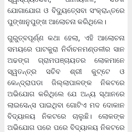
ଯୋଗାଯୋଗ ଓ ବିଦ୍ୟୁତ୍‍ସେବା ସଂକ୍ରାନ୍ତରେ
ପୁଙ୍ଖାନୁପୁଙ୍ଖ ଆଲୋଚନା କରିଥିଲେ।
ଗୁରୁତ୍ବପୂର୍ଣ୍ଣ କଥା ହେଲା, ଏହି ଆଲୋଚନା
ସମୟରେ ପାଟକୁରା ନିର୍ବାଚନମଣ୍ଡଳୀର ସାନ
ଅଢଙ୍ଗ ଗ୍ରାମପଞ୍ଚାୟତର ଲୋକମାନେ
ସ୍ୱତନ୍ତ୍ର ସଚିବ ଶ୍ରୀ କୁଟ୍ଟେ ଓ
କେନ୍ଦ୍ରାପଡା ଜିଲ୍ଲାପାଳଙ୍କ ନିକଟରେ
ଅଭିଯୋଗ କରିଥିଲେ ଯେ ଅନ୍ୟ ସ୍ଥାନରେ
ଲାଇସେନ୍ସ ପାଇଥିବା ଗୋଟିଏ ମଦ ଦୋକାନ
ବିଦ୍ୟାଳୟ ନିକଟରେ ଚାଲୁଛି। ଲୋକଙ୍କ
ଅଭିଯୋଗ ପରେ ପରେ ବିଦ୍ୟାଳୟ ନିକଟରେ