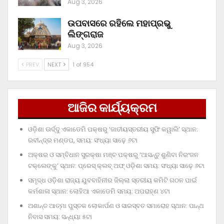
Aug 3, 2026
ଉପବାସରେ ରହିଲେ ମହାପ୍ରଭୁ
ଲିଙ୍ଗରାଜ
Aug 3, 2026
PREV
NEXT
1 of 954
ଆଜିର କାର୍ଯ୍ୟକ୍ରମ
ଓଡ଼ିଶା ଊର୍ଦ୍ଦୁ ଏକାଡେମି ପକ୍ଷରୁ ‘ଜାତୀୟସ୍ତରୀୟ ସୁଫି କୱାଲି’ ସ୍ଥାନ:
ରବୀନ୍ଦ୍ର ମଣ୍ଡପ, ସମୟ: ସଂଧ୍ୟା ସାଢ଼େ ୬ଟା
ଅକ୍ଷର ଓ ସମ୍ବିଧାନ ସୁରକ୍ଷା ମଞ୍ଚ ପକ୍ଷରୁ ‘ଆସନ୍ତୁ ଶୁଣିବା ନିରଂଜନ
ଟକ୍‌ଲେଙ୍କୁ’ ସ୍ଥାନ: ପ୍ରେସ୍‌ କ୍ଲବ୍‌ ଅଫ୍‌ ଓଡ଼ିଶା ସମୟ: ସଂଧ୍ୟା ସାଢ଼େ ୬ଟା
ସମୃଦ୍ଧ ଓଡ଼ିଶା ରାଜ୍ୟ ଯୁବବାହିନୀର ଜିଲ୍ଲା ସ୍ତରୀୟ କମିଟି ଗଠନ ପାଇଁ
କର୍ମଶାଳା ସ୍ଥାନ: ଲୋହିଆ ଏକାଡେମି ସମୟ: ଅପରାହ୍‌ଣ ୪ଟା
ଅଶାନ୍ତ ଆତ୍ମା ପୁସ୍ତକ ଲୋକାର୍ପଣ ଓ ସାରସ୍ବତ ସମାରୋହ ସ୍ଥାନ: ପାନ୍ଥ
ନିବାସ ସମୟ: ସନ୍ଧ୍ୟା ୫ଟା