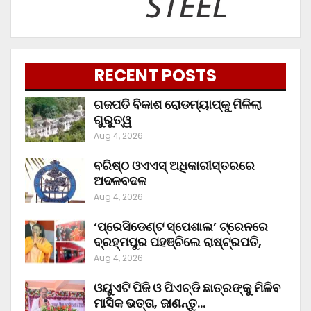
RECENT POSTS
ଗଜପତି ବିକାଶ ରୋଡମ୍ୟାପ୍‌କୁ ମିଳିଲା
ଗୁରୁତ୍ୱ
Aug 4, 2026
ବରିଷ୍ଠ ଓଏଏସ୍‌ ଅଧିକାରୀସ୍ତରରେ
ଅଦଳବଦଳ
Aug 4, 2026
‘ପ୍ରେସିଡେଣ୍ଟ ସ୍ପେଶାଲ’ ଟ୍ରେନରେ
ବ୍ରହ୍ମପୁର ପହଞ୍ଚିଲେ ରାଷ୍ଟ୍ରପତି,
Aug 4, 2026
ଓୟୁଏଟି ପିଜି ଓ ପିଏଚ୍‌ଡି ଛାତ୍ରଙ୍କୁ ମିଳିବ
ମାସିକ ଭତ୍ତା, ଜାଣନ୍ତୁ…