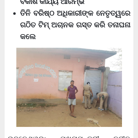
ବିକାଶ କାର୍ଯ୍ୟ ଆରମ୍ଭ
ତିନି ବରିଷ୍ଠ ଅଧିକାରୀଙ୍କ ନେତୃତ୍ୱରେ
ଗଠିତ ଟିମ୍‍ ଅଚାନକ ଗସ୍ତ କରି ତନାଘନା
କଲେ