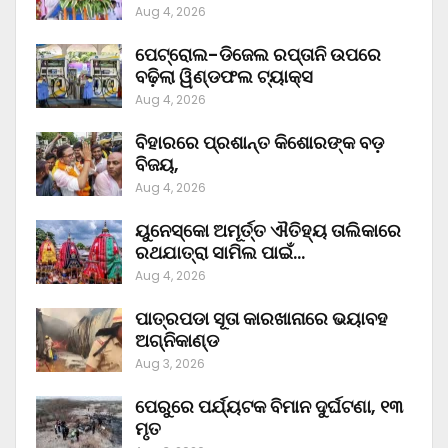
Aug 4, 2026
ପେଟ୍ରୋଲ-ଡିଜେଲ ରପ୍ତାନି ଉପରେ
ବଢ଼ିଲା ୱିଣ୍ଡଫଲ ଟ୍ୟାକ୍ସ
Aug 4, 2026
ବିହାରରେ ପ୍ରଶାନ୍ତ କିଶୋରଙ୍କ ବଡ଼
ବିଜୟ,
Aug 4, 2026
ୟୁନେସ୍କୋ ଅମୂର୍ତ୍ତ ଐତିହ୍ୟ ତାଲିକାରେ
ରଥଯାତ୍ରା ସାମିଲ ପାଇଁ…
Aug 4, 2026
ପାତ୍ରପଡା ସୂତା କାରଖାନାରେ ଭୟାବହ
ଅଗ୍ନିକାଣ୍ଡ
Aug 3, 2026
ପେରୁରେ ପର୍ଯ୍ୟଟକ ବିମାନ ଦୁର୍ଘଟଣା, ୧୩
ମୃତ