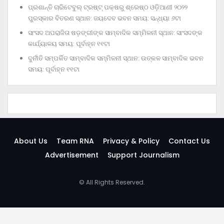
ପ୍ରଶାନ୍ତି ଚାରିଟେବୁଲ୍‌ ଟ୍ରଷ୍ଟ୍‌ ପକ୍ଷରୁ ଶ୍ରେଷ୍ଠ ଓଡ଼ିଆଣୀ ୨୦୨୨
ପୁରସ୍କାର ବିତରଣ ସ୍ଥାନ: ଜୟଦେବ ଭବନ ସମୟ: ସନ୍ଧ୍ୟା ୬ଟା
ସାଂସଦ ଅପରାଜିତା ଷଡ଼ଙ୍ଗୀଙ୍କ ସାମ୍ବାଦିକ ସମ୍ମିଳନୀ ସ୍ଥାନ: ସାଂସଦଙ୍କ
କାର୍ଯ୍ୟାଳୟ ସମୟ: ପୂର୍ବାହ୍ନ ୧୧ଟା
ଦୁର୍ନୀତି ସମ୍ପର୍କିତ ସାମ୍ବାଦିକ ସମ୍ମିଳନୀ ସ୍ଥାନ: ଉତ୍କଳ ସାମ୍ବାଦିକ ଭବନ
ସମୟ: ପୂର୍ବାହ୍ନ ୧୧ଟା
About Us
Team RNA
Privacy & Policy
Contact Us
Advertisement
Support Journalism
© All Rights Reserved.