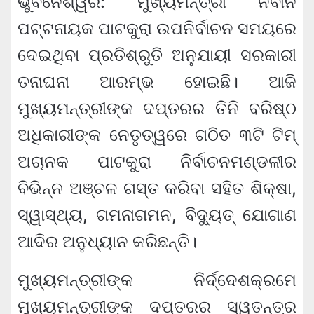
ଭୁବନେଶ୍ୱର: ମୁଖ୍ୟମନ୍ତ୍ରୀ ନବୀନ
ପଟ୍ଟନାୟକ ପାଟକୁରା ଉପନିର୍ବାଚନ ସମୟରେ
ଦେଇଥିବା ପ୍ରତିଶ୍ରୁତି ଅନୁଯାୟୀ ସରକାରୀ
ତନାଘନା ଆରମ୍ଭ ହୋଇଛି। ଆଜି
ମୁଖ୍ୟମନ୍ତ୍ରୀଙ୍କ ଦପ୍ତରର ତିନି ବରିଷ୍ଠ
ଅଧିକାରୀଙ୍କ ନେତୃତ୍ୱରେ ଗଠିତ ୩ଟି ଟିମ୍‍
ଅଚାନକ ପାଟକୁରା ନିର୍ବାଚନମଣ୍ଡଳୀର
ବିଭିନ୍ନ ଅଞ୍ଚଳ ଗସ୍ତ କରିବା ସହିତ ଶିକ୍ଷା,
ସ୍ୱାସ୍ଥ୍ୟ, ଗମନାଗମନ, ବିଦ୍ୟୁତ୍‍ ଯୋଗାଣ
ଆଦିର ଅନୁଧ୍ୟାନ କରିଛନ୍ତି।
ମୁଖ୍ୟମନ୍ତ୍ରୀଙ୍କ ନିର୍ଦ୍ଦେଶକ୍ରମେ
ମୁଖ୍ୟମନ୍ତ୍ରୀଙ୍କ ଦପ୍ତରର ସ୍ୱତନ୍ତ୍ର