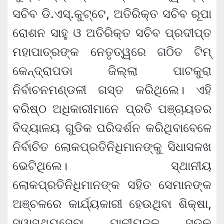
ସଚିବ ଡି.ଏସ୍‍.କୁଟ୍ଟେ, ଅତିରିକ୍ତ ସଚିବ ରୂପା
ରୋଶନ ସାହୁ ଓ ଅତିରିକ୍ତ ସଚିବ ପ୍ରଦୀପ୍ତ
ମହାପାତ୍ରଙ୍କ ନେତୃତ୍ୱରେ ଗଠିତ ଟିମ୍‍
କେନ୍ଦ୍ରାପଡା ଜିଲ୍ଲା ପାଟକୁରା
ନିର୍ବାଚନମଣ୍ଡଳୀ ଗସ୍ତ କରିଥିଲେ। ଏହି
ବରିଷ୍ଠ ଅଧିକାରୀମାନେ ପ୍ରତି ପଞ୍ଚାୟତର
ବିଦ୍ୟାଳୟ ଗୁଡିକ ପରିଦର୍ଶନ କରିଥିବାବେଳେ
ନିର୍ବାଚିତ ଲୋକପ୍ରତିନିଧିମାନଙ୍କୁ ସିଧାସଳଖ
ଭେଟିଥିଲେ। ସ୍ଥାନୀୟ
ଲୋକପ୍ରତିନିଧିମାନଙ୍କ ସହିତ ସେମାନଙ୍କ
ଅଞ୍ଚଳରେ କାର୍ଯ୍ୟକାରୀ ହେଉଥିବା ଶିକ୍ଷା,
ସ୍ୱାସ୍ଥ୍ୟସେବା, ପାନୀୟଜଳ, ସଡକ