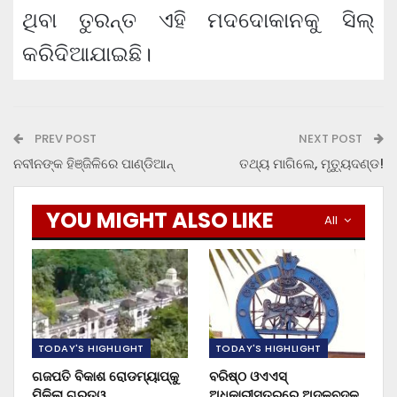
ଥିବା ତୁରନ୍ତ ଏହି ମଦଦୋକାନକୁ ସିଲ୍‍
କରିଦିଆଯାଇଛି।
PREV POST
NEXT POST
ନବୀନଙ୍କ ହିଞ୍ଜିଳିରେ ପାଣ୍ଡିଆନ୍
ତଥ୍ୟ ମାଗିଲେ, ମୃତ୍ୟୁଦଣ୍ଡ!
YOU MIGHT ALSO LIKE
All
TODAY'S HIGHLIGHT
TODAY'S HIGHLIGHT
ଗଜପତି ବିକାଶ ରୋଡମ୍ୟାପ୍‌କୁ
ବରିଷ୍ଠ ଓଏଏସ୍‌
ମିଳିଲା ଗୁରୁତ୍ୱ
ଅଧିକାରୀସ୍ତରରେ ଅଦଳବଦଳ