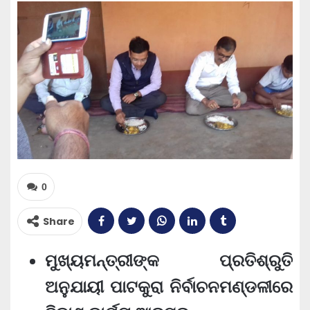
0
Share
ମୁଖ୍ୟମନ୍ତ୍ରୀଙ୍କ ପ୍ରତିଶ୍ରୁତି
ଅନୁଯାୟୀ ପାଟକୁରା ନିର୍ବାଚନମଣ୍ଡଳୀରେ