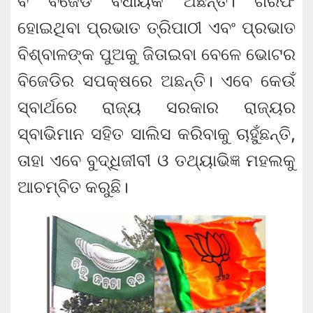
ବି ବିଜେଡି ବିଧାୟକ ଅଛନ୍ତି। ଗିରଫ
ହୋଇଥିବା ପ୍ରଭାତ ତ୍ରିପାଠୀ ଏବଂ ପ୍ରଭାତ
ବିଶ୍ବାଳଙ୍କ ପୁଅକୁ ଜିତାଇବା ବେଳେ ଭୋଟର
ବିଜେଡିର ସପକ୍ଷରେ ଅଛନ୍ତି। ଏବେ କେଉଁ
ସ୍ବାର୍ଥରେ ରାଜ୍ୟ ସରକାର ରାଜ୍ୟର
ସ୍ବାଭିମାନ ସହିତ ସାଲିସ କରିବାକୁ ଚାହୁଁଛନ୍ତି,
ତାହା ଏବେ ବୁଦ୍ଧିଜୀବୀ ଓ ତଥ୍ୟାଭିଜ୍ଞ ମହଲକୁ
ଆଚମ୍ବିତ କରୁଛି।