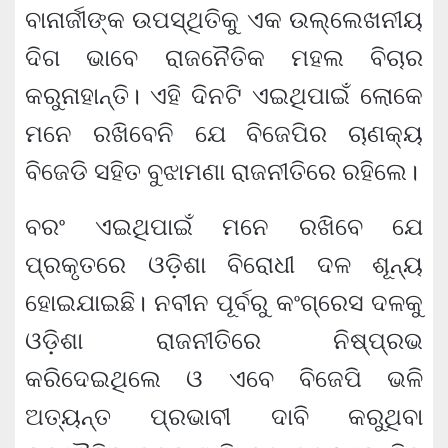
ବାନାର୍ଜୀଙ୍କ ଉପସ୍ଥିତିକୁ ଏକ ଉଲ୍ଲେଖନୀୟ
ଦିଗ ଭାବେ ରାଜନୈତିକ ମହଲ ବିଚାର
କରୁନାହାନ୍ତି। ଏହି ଦିନଟି ଏଇଥିପାଇଁ ଲୋକେ
ମନେ ରଖିବେନି ଯେ ବିଜେପିର ଚାଣକ୍ୟ
ବିଜେଡି ସହିତ ବୁଝାମଣା ରାଜନୀତିରେ ରହିଲେ।
ବରଂ ଏଇଥିପାଇଁ ମନେ ରଖିବେ ଯେ
ପ୍ରକୃତରେ ଓଡ଼ିଶା ବିରୋଧୀ ଦଳ ଶୂନ୍ୟ
ହୋଇଯାଇଛି। ନବୀନ ପୂର୍ବରୁ କଂଗ୍ରେସ ଦଳକୁ
ଓଡ଼ିଶା ରାଜନୀତିରେ ନିଷ୍ପ୍ରଭ
କରିଦେଇଥିଲେ ଓ ଏବେ ବିଜେପି ଭଳି
ଅତ୍ୟନ୍ତ ପ୍ରଭାବୀ ଦାବି କରୁଥିବା