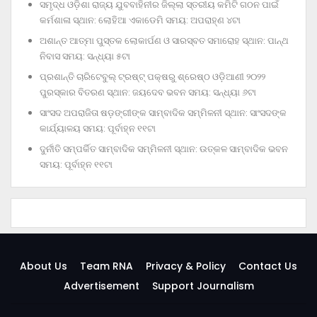
ସମୃଦ୍ଧ ଓଡ଼ିଶା ରାଜ୍ୟ ଯୁବବାହିନୀର ଜିଲ୍ଲା ସ୍ତରୀୟ କମିଟି ଗଠନ ପାଇଁ
କର୍ମଶାଳା ସ୍ଥାନ: ଲୋହିଆ ଏକାଡେମି ସମୟ: ଅପରାହ୍‌ଣ ୪ଟା
ଅଶାନ୍ତ ଆତ୍ମା ପୁସ୍ତକ ଲୋକାର୍ପଣ ଓ ସାରସ୍ବତ ସମାରୋହ ସ୍ଥାନ: ପାନ୍ଥ
ନିବାସ ସମୟ: ସନ୍ଧ୍ୟା ୫ଟା
ପ୍ରଶାନ୍ତି ଚାରିଟେବୁଲ୍‌ ଟ୍ରଷ୍ଟ୍‌ ପକ୍ଷରୁ ଶ୍ରେଷ୍ଠ ଓଡ଼ିଆଣୀ ୨୦୨୨
ପୁରସ୍କାର ବିତରଣ ସ୍ଥାନ: ଜୟଦେବ ଭବନ ସମୟ: ସନ୍ଧ୍ୟା ୬ଟା
ସାଂସଦ ଅପରାଜିତା ଷଡ଼ଙ୍ଗୀଙ୍କ ସାମ୍ବାଦିକ ସମ୍ମିଳନୀ ସ୍ଥାନ: ସାଂସଦଙ୍କ
କାର୍ଯ୍ୟାଳୟ ସମୟ: ପୂର୍ବାହ୍ନ ୧୧ଟା
ଦୁର୍ନୀତି ସମ୍ପର୍କିତ ସାମ୍ବାଦିକ ସମ୍ମିଳନୀ ସ୍ଥାନ: ଉତ୍କଳ ସାମ୍ବାଦିକ ଭବନ
ସମୟ: ପୂର୍ବାହ୍ନ ୧୧ଟା
About Us
Team RNA
Privacy & Policy
Contact Us
Advertisement
Support Journalism