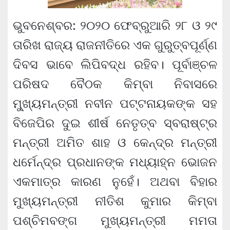
ଭୁବନେଶ୍ବର: ୨୦୨୦ ଫେବ୍ରୁଆରି ୨୮ ଓ ୨୯
ତାରିଖ ରାଜ୍ୟ ରାଜନୀତିରେ ଏକ ଗୁରୁତ୍ବପୂର୍ଣ୍ଣ
ଦିବସ ଭାବେ ଲିପିବଦ୍ଧ ରହିବ। ପୂର୍ବାଞ୍ଚଳ
ପରିଷଦ ବୈଠକ କିମ୍ବା ନିବାସରେ
ମୁ୍ଖ୍ୟମନ୍ତ୍ରୀ ନବୀନ ପଟ୍ଟନାୟକଙ୍କ ସହ
ବିଜେପିର ଦୁଇ ଶୀର୍ଷ ନେତୃତ୍ବ ସ୍ବରାଷ୍ଟ୍ର
ମନ୍ତ୍ରୀ ଅମିତ ଶାହ ଓ କେନ୍ଦ୍ର ମନ୍ତ୍ରୀ
ଧର୍ମେନ୍ଦ୍ର ପ୍ରଧାନଙ୍କ ମଧ୍ୟାହ୍ନ ଭୋଜନ
ଏକମାତ୍ର କାରଣ ନୁହେଁ। ଅଥବା ବିହାର
ମୁଖ୍ୟମନ୍ତ୍ରୀ ନୀତିଶ କୁମାର କିମ୍ବା
ପଶ୍ଚିମବଙ୍ଗ ମୁଖ୍ୟମନ୍ତ୍ରୀ ମମତା