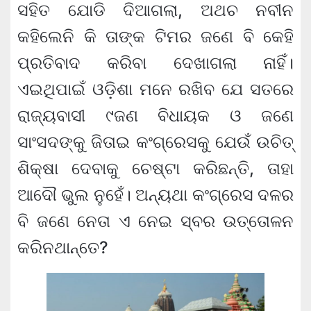
ସହିତ ଯୋଡି ଦିଆଗଲା, ଅଥଚ ନବୀନ
କହିଲେନି କି ତାଙ୍କ ଟିମର ଜଣେ ବି କେହି
ପ୍ରତିବାଦ କରିବା ଦେଖାଗଲା ନାହିଁ।
ଏଇଥିପାଇଁ ଓଡ଼ିଶା ମନେ ରଖିବ ଯେ ସତରେ
ରାଜ୍ୟବାସୀ ୯ଜଣ ବିଧାୟକ ଓ ଜଣେ
ସାଂସଦଙ୍କୁ ଜିତାଇ କଂଗ୍ରେସକୁ ଯେଉଁ ଉଚିତ୍
ଶିକ୍ଷା ଦେବାକୁ ଚେଷ୍ଟା କରିଛନ୍ତି, ତାହା
ଆଦୌ ଭୁଲ ନୁହେଁ। ଅନ୍ୟଥା କଂଗ୍ରେସ ଦଳର
ବି ଜଣେ ନେତା ଏ ନେଇ ସ୍ବର ଉତ୍ତୋଳନ
କରିନଥାନ୍ତେ?