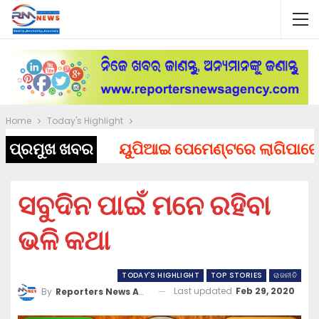
Home
Today's Highlight
ପ୍ରମୁଖ ଖବର
ୟୁପିଆଇ ପେମେଣ୍ଟରେ ଲାଗିପାରେ ଚାର୍ଜ
ସବୁଦିନ ପାଇଁ ମନେ ରହିବା
ଭଳି କଥା
TODAY'S HIGHLIGHT
TOP STORIES
ରାଜନୀତି
Last updated
Feb 29, 2020
By
Reporters News Agency