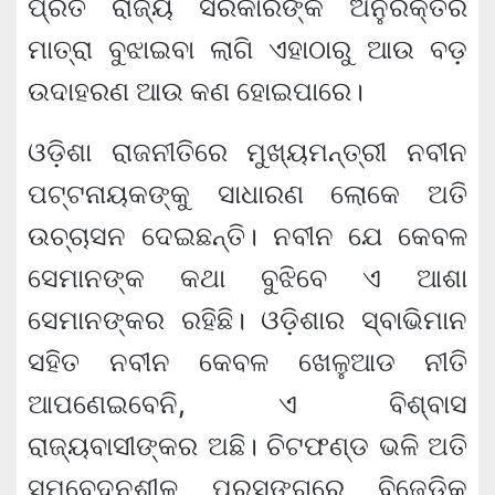
ପ୍ରତି ରାଜ୍ୟ ସରକାରଙ୍କ ଅନୁରକ୍ତିର
ମାତ୍ରା ବୁଝାଇବା ଲାଗି ଏହାଠାରୁ ଆଉ ବଡ଼
ଉଦାହରଣ ଆଉ କଣ ହୋଇପାରେ।
ଓଡ଼ିଶା ରାଜନୀତିରେ ମୁଖ୍ୟମନ୍ତ୍ରୀ ନବୀନ
ପଟ୍ଟନାୟକଙ୍କୁ ସାଧାରଣ ଲୋକେ ଅତି
ଉଚ୍ଚାସନ ଦେଇଛନ୍ତି। ନବୀନ ଯେ କେବଳ
ସେମାନଙ୍କ କଥା ବୁଝିବେ ଏ ଆଶା
ସେମାନଙ୍କର ରହିଛି। ଓଡ଼ିଶାର ସ୍ବାଭିମାନ
ସହିତ ନବୀନ କେବଳ ଖେଳୁଆଡ ନୀତି
ଆପଣେଇବେନି, ଏ ବିଶ୍ବାସ
ରାଜ୍ୟବାସୀଙ୍କର ଅଛି। ଚିଟଫଣ୍ଡ ଭଳି ଅତି
ସମ୍ବେଦନଶୀଳ ପ୍ରସଙ୍ଗରେ ବିଜେଡିକୁ