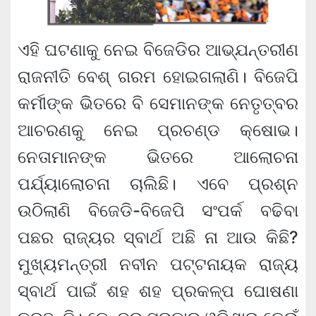
ଏହି ଘଟଣାକୁ ନେଇ ବିଜେଡିର ଆଭ୍ଯନ୍ତରୀଣ
ରାଜନୀତି ବେଶ୍ ଗରମ ହୋଇଗଲାଣି। ବିଜେପି
କର୍ମୀଙ୍କ ଭିତରେ ବି ସେମାନଙ୍କ ନେତୃତ୍ବର
ଆଚରଣକୁ ନେଇ ପ୍ରଚଣ୍ଡ କ୍ଷୋଭ।
ନେତାମାନଙ୍କ ଭିତରେ ଆଲୋଚନା
ପର୍ଯ୍ୟାଲୋଚନା ଚାଲିଛି। ଏବେ ପ୍ରଶ୍ନ
ଉଠିଲାଣି ବିଜେଡି-ବିଜେପି ସଂପର୍କ ବଢିବା
ପଛର ରାଜ୍ୟର ସ୍ବାର୍ଥ ଅଛି ନା ଆଉ କିଛି?
ମୁଖ୍ୟମନ୍ତ୍ରୀ ନବୀନ ପଟ୍ଟନାୟକ ରାଜ୍ୟ
ସ୍ବାର୍ଥ ପାଇଁ ଶହ ଶହ ପ୍ରକଳ୍ପ ଘୋଷଣା