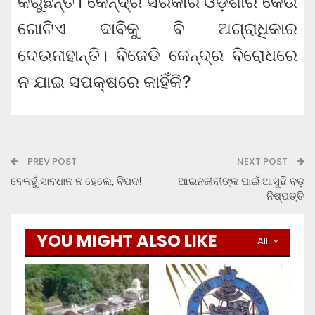
କରୁଛନ୍ତି। କେନ୍ଦ୍ର ସରକାର ଓଡ଼ିଶାର କେଉଁ
ଗୋଟିଏ ଦାବିକୁ ବି ଅଗ୍ରାଧିକାର
ଦେଉନାହାନ୍ତି। ବିଜେଡି କେନ୍ଦ୍ର ବିରୋଧରେ
ନ ଯାଇ ସପକ୍ଷରେ କାହିଁକି?
PREV POST
NEXT POST
ବେଳହୁଁ ସାବଧାନ ନ ହେଲେ, ବିପଦ!
ଆଇନଜୀବୀଙ୍କ ପାଇଁ ଆସୁଛି ବଡ଼
ନିଷ୍ପତ୍ତି
YOU MIGHT ALSO LIKE
All