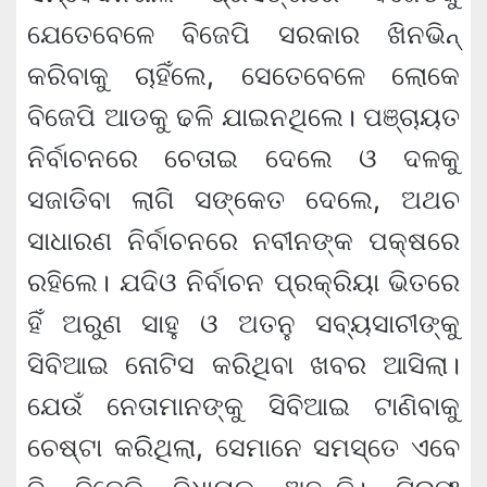
ଯେତେବେଳେ ବିଜେପି ସରକାର ଖିନଭିନ୍
କରିବାକୁ ଚାହିଁଲେ, ସେତେବେଳେ ଲୋକେ
ବିଜେପି ଆଡକୁ ଢଳି ଯାଇନଥିଲେ। ପଞ୍ଚାୟତ
ନିର୍ବାଚନରେ ଚେତାଇ ଦେଲେ ଓ ଦଳକୁ
ସଜାଡିବା ଲାଗି ସଙ୍କେତ ଦେଲେ, ଅଥଚ
ସାଧାରଣ ନିର୍ବାଚନରେ ନବୀନଙ୍କ ପକ୍ଷରେ
ରହିଲେ। ଯଦିଓ ନିର୍ବାଚନ ପ୍ରକ୍ରିୟା ଭିତରେ
ହିଁ ଅରୁଣ ସାହୁ ଓ ଅତନୁ ସବ୍ୟସାଚୀଙ୍କୁ
ସିବିଆଇ ନୋଟିସ କରିଥିବା ଖବର ଆସିଲା।
ଯେଉଁ ନେତାମାନଙ୍କୁ ସିବିଆଇ ଟାଣିବାକୁ
ଚେଷ୍ଟା କରିଥିଲା, ସେମାନେ ସମସ୍ତେ ଏବେ