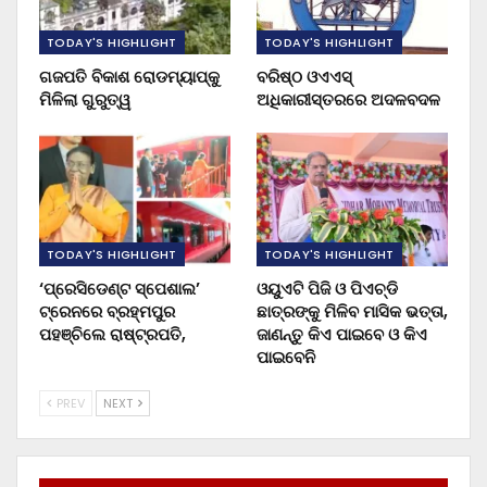
TODAY'S HIGHLIGHT
TODAY'S HIGHLIGHT
ଗଜପତି ବିକାଶ ରୋଡମ୍ୟାପ୍‌କୁ
ବରିଷ୍ଠ ଓଏଏସ୍‌
ମିଳିଲା ଗୁରୁତ୍ୱ
ଅଧିକାରୀସ୍ତରରେ ଅଦଳବଦଳ
TODAY'S HIGHLIGHT
TODAY'S HIGHLIGHT
‘ପ୍ରେସିଡେଣ୍ଟ ସ୍ପେଶାଲ’
ଓୟୁଏଟି ପିଜି ଓ ପିଏଚ୍‌ଡି
ଟ୍ରେନରେ ବ୍ରହ୍ମପୁର
ଛାତ୍ରଙ୍କୁ ମିଳିବ ମାସିକ ଭତ୍ତା,
ପହଞ୍ଚିଲେ ରାଷ୍ଟ୍ରପତି,
ଜାଣନ୍ତୁ କିଏ ପାଇବେ ଓ କିଏ
ପାଇବେନି
PREV
NEXT