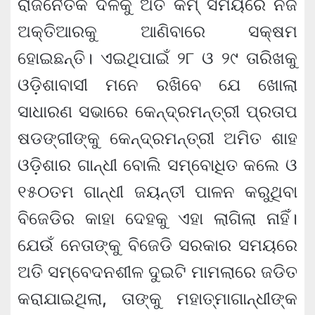
ରାଜନୈତିକ ଦଳକୁ ଅତି କମ୍ ସମୟରେ ନିଜ
ଅକ୍ତିଆରକୁ ଆଣିବାରେ ସକ୍ଷମ
ହୋଇଛନ୍ତି। ଏଇଥିପାଇଁ ୨୮ ଓ ୨୯ ତାରିଖକୁ
ଓଡ଼ିଶାବାସୀ ମନେ ରଖିବେ ଯେ ଖୋଲା
ସାଧାରଣ ସଭାରେ କେନ୍ଦ୍ରମନ୍ତ୍ରୀ ପ୍ରତାପ
ଷଡଙ୍ଗୀଙ୍କୁ କେନ୍ଦ୍ରମନ୍ତ୍ରୀ ଅମିତ ଶାହ
ଓଡ଼ିଶାର ଗାନ୍ଧୀ ବୋଲି ସମ୍ବୋଧିତ କଲେ ଓ
୧୫୦ତମ ଗାନ୍ଧୀ ଜୟନ୍ତୀ ପାଳନ କରୁଥିବା
ବିଜେଡିର କାହା ଦେହକୁ ଏହା ଲାଗିଲା ନାହିଁ।
ଯେଉଁ ନେତାଙ୍କୁ ବିଜେଡି ସରକାର ସମୟରେ
ଅତି ସମ୍ବେଦନଶୀଳ ଦୁଇଟି ମାମଲାରେ ଜଡିତ
କରାଯାଇଥିଲା, ତାଙ୍କୁ ମହାତ୍ମାଗାନ୍ଧୀଙ୍କ