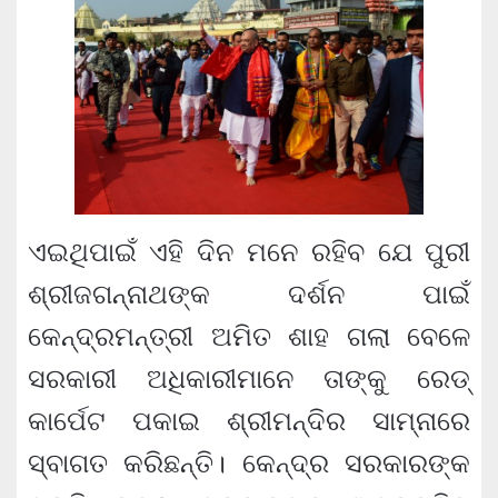
ଏଇଥିପାଇଁ ଏହି ଦିନ ମନେ ରହିବ ଯେ ପୁରୀ
ଶ୍ରୀଜଗନ୍ନାଥଙ୍କ ଦର୍ଶନ ପାଇଁ
କେନ୍ଦ୍ରମନ୍ତ୍ରୀ ଅମିତ ଶାହ ଗଲା ବେଳେ
ସରକାରୀ ଅଧିକାରୀମାନେ ତାଙ୍କୁ ରେଡ୍
କାର୍ପେଟ ପକାଇ ଶ୍ରୀମନ୍ଦିର ସାମ୍ନାରେ
ସ୍ବାଗତ କରିଛନ୍ତି। କେନ୍ଦ୍ର ସରକାରଙ୍କ