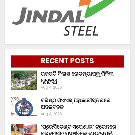
RECENT POSTS
ଗଜପତି ବିକାଶ ରୋଡମ୍ୟାପ୍‌କୁ ମିଳିଲା
ଗୁରୁତ୍ୱ
Aug 4, 2026
ବରିଷ୍ଠ ଓଏଏସ୍‌ ଅଧିକାରୀସ୍ତରରେ
ଅଦଳବଦଳ
Aug 4, 2026
‘ପ୍ରେସିଡେଣ୍ଟ ସ୍ପେଶାଲ’ ଟ୍ରେନରେ
ବ୍ରହ୍ମପୁର ପହଞ୍ଚିଲେ ରାଷ୍ଟ୍ରପତି,