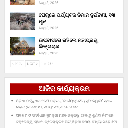
Aug 3, 2026
ପେରୁରେ ପର୍ଯ୍ୟଟକ ବିମାନ ଦୁର୍ଘଟଣା, ୧୩
ମୃତ
Aug 3, 2026
ଉପବାସରେ ରହିଲେ ମହାପ୍ରଭୁ
ଲିଙ୍ଗରାଜ
Aug 3, 2026
PREV
NEXT
1 of 954
ଆଜିର କାର୍ଯ୍ୟକ୍ରମ
ଓଡ଼ିଶା ଊର୍ଦ୍ଦୁ ଏକାଡେମି ପକ୍ଷରୁ ‘ଜାତୀୟସ୍ତରୀୟ ସୁଫି କୱାଲି’ ସ୍ଥାନ:
ରବୀନ୍ଦ୍ର ମଣ୍ଡପ, ସମୟ: ସଂଧ୍ୟା ସାଢ଼େ ୬ଟା
ଅକ୍ଷର ଓ ସମ୍ବିଧାନ ସୁରକ୍ଷା ମଞ୍ଚ ପକ୍ଷରୁ ‘ଆସନ୍ତୁ ଶୁଣିବା ନିରଂଜନ
ଟକ୍‌ଲେଙ୍କୁ’ ସ୍ଥାନ: ପ୍ରେସ୍‌ କ୍ଲବ୍‌ ଅଫ୍‌ ଓଡ଼ିଶା ସମୟ: ସଂଧ୍ୟା ସାଢ଼େ ୬ଟା