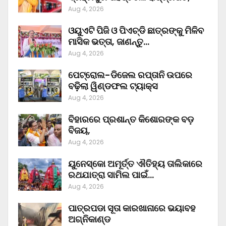
Aug 4, 2026
ଓୟୁଏଟି ପିଜି ଓ ପିଏଚ୍‌ଡି ଛାତ୍ରଙ୍କୁ ମିଳିବ
ମାସିକ ଭତ୍ତା, ଜାଣନ୍ତୁ…
Aug 4, 2026
ପେଟ୍ରୋଲ-ଡିଜେଲ ରପ୍ତାନି ଉପରେ
ବଢ଼ିଲା ୱିଣ୍ଡଫଲ ଟ୍ୟାକ୍ସ
Aug 4, 2026
ବିହାରରେ ପ୍ରଶାନ୍ତ କିଶୋରଙ୍କ ବଡ଼
ବିଜୟ,
Aug 4, 2026
ୟୁନେସ୍କୋ ଅମୂର୍ତ୍ତ ଐତିହ୍ୟ ତାଲିକାରେ
ରଥଯାତ୍ରା ସାମିଲ ପାଇଁ…
Aug 4, 2026
ପାତ୍ରପଡା ସୂତା କାରଖାନାରେ ଭୟାବହ
ଅଗ୍ନିକାଣ୍ଡ