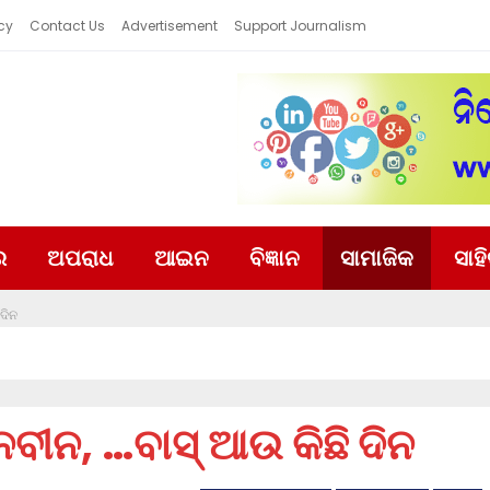
cy
Contact Us
Advertisement
Support Journalism
ର
ଅପରାଧ
ଆଇନ
ବିଜ୍ଞାନ
ସାମାଜିକ
ସାହ
ଦିନ
ବୀନ, …ବାସ୍ ଆଉ କିଛି ଦିନ