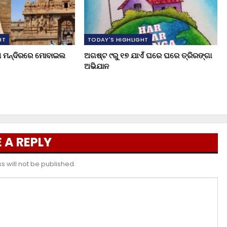
HT
TODAY'S HIGHLIGHT
ୁଖ ମନ୍ଦିରରେ ମୋବାଇଲ
ଅଗଷ୍ଟ ୯ରୁ ୧୭ ଯାଏଁ ଘରେ ଘରେ ତ୍ରିରଙ୍ଗା
ଅଭିଯାନ
 A REPLY
 will not be published.