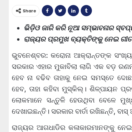
Share
ଭିଡ଼ିଓ ଜାରି କରି ନୂଆ ସମ୍ଭାବନାର ସ୍
ରାଜ୍ୟର ପ୍ରମୁଖ ବ୍ୟକ୍ତିଙ୍କୁ ନେଇ ଗ
ଭୁବନେଶ୍ବର: କରୋନା ଆକ୍ରାନ୍ତଙ୍କ ସଂଖ୍ୟା
ସରକାର ଏହାର ମୁକାବିଲା ଲାଗି ଏକ ବଡ଼ ରଣନ
ହେବ ନା ବଢିବ ତାହାକୁ ନେଇ ସମସ୍ତେ ଦେ
ହେବ, ତାହା କହିବା ମୁସ୍କିଲ୍। ଶିଳ୍ପାୟନ ପ୍
ଲୋକମାନେ ସନ୍ତୁଳି ହେଉଥିବା ବେଳେ ମୁ
ଦେଖାଇଛନ୍ତି। ସରକାର ବାର୍ତା ରଖିଛନ୍ତି, ବାସ୍
ରାଜ୍ୟର ଆଗଧାଡିର କଳାକାରମାନଙ୍କୁ ନେଇ ଏ