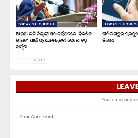
TODAY'S HIGHLIGHT
TODAY'S HIGHLIG
ଆଇଆଇଟି ଦିଲ୍ଲୀ ସମାବର୍ତ୍ତନରେ ‘ବିକଶିତ
ତାମିଲନାଡୁର ପ୍ରମ
ଭାରତ’ ପାଇଁ ପ୍ରଧାନମନ୍ତ୍ରୀ ଦେଲେ ବଡ଼
ନିଷେଧ
ବାର୍ତ୍ତା
PREV
NEXT
LEAVE
Your email address