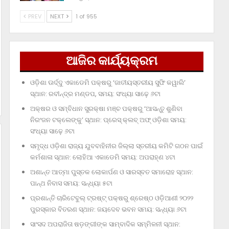
PREV
NEXT
1 of 955
ଆଜିର କାର୍ଯ୍ୟକ୍ରମ
ଓଡ଼ିଶା ଊର୍ଦ୍ଦୁ ଏକାଡେମି ପକ୍ଷରୁ ‘ଜାତୀୟସ୍ତରୀୟ ସୁଫି କୱାଲି’
ସ୍ଥାନ: ରବୀନ୍ଦ୍ର ମଣ୍ଡପ, ସମୟ: ସଂଧ୍ୟା ସାଢ଼େ ୬ଟା
ଅକ୍ଷର ଓ ସମ୍ବିଧାନ ସୁରକ୍ଷା ମଞ୍ଚ ପକ୍ଷରୁ ‘ଆସନ୍ତୁ ଶୁଣିବା
ନିରଂଜନ ଟକ୍‌ଲେଙ୍କୁ’ ସ୍ଥାନ: ପ୍ରେସ୍‌ କ୍ଲବ୍‌ ଅଫ୍‌ ଓଡ଼ିଶା ସମୟ:
ସଂଧ୍ୟା ସାଢ଼େ ୬ଟା
ସମୃଦ୍ଧ ଓଡ଼ିଶା ରାଜ୍ୟ ଯୁବବାହିନୀର ଜିଲ୍ଲା ସ୍ତରୀୟ କମିଟି ଗଠନ ପାଇଁ
କର୍ମଶାଳା ସ୍ଥାନ: ଲୋହିଆ ଏକାଡେମି ସମୟ: ଅପରାହ୍‌ଣ ୪ଟା
ଅଶାନ୍ତ ଆତ୍ମା ପୁସ୍ତକ ଲୋକାର୍ପଣ ଓ ସାରସ୍ବତ ସମାରୋହ ସ୍ଥାନ:
ପାନ୍ଥ ନିବାସ ସମୟ: ସନ୍ଧ୍ୟା ୫ଟା
ପ୍ରଶାନ୍ତି ଚାରିଟେବୁଲ୍‌ ଟ୍ରଷ୍ଟ୍‌ ପକ୍ଷରୁ ଶ୍ରେଷ୍ଠ ଓଡ଼ିଆଣୀ ୨୦୨୨
ପୁରସ୍କାର ବିତରଣ ସ୍ଥାନ: ଜୟଦେବ ଭବନ ସମୟ: ସନ୍ଧ୍ୟା ୬ଟା
ସାଂସଦ ଅପରାଜିତା ଷଡ଼ଙ୍ଗୀଙ୍କ ସାମ୍ବାଦିକ ସମ୍ମିଳନୀ ସ୍ଥାନ: