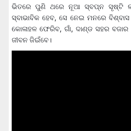
ଭିତରେ ପୁଣି ଥରେ ନୂଆ ସ୍ବପ୍ନ ସୃଷ୍ଟି ଲ
ସ୍ବାଭାବିକ ହେବ, ସେ ନେଇ ମନରେ ବିଶ୍ବାସ
କୋଳାହଳ ଫେରିବ, ଗାଁ, ଦାଣ୍ଡ ସହର ବଜାର 
ଜୀବନ ଜିଇଁବେ।