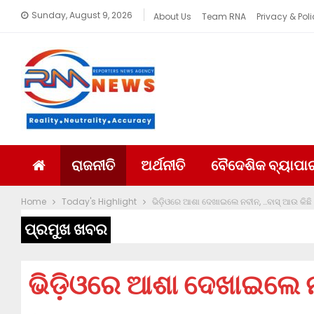
Sunday, August 9, 2026
About Us
Team RNA
Privacy & Poli
ରାଜନୀତି
ଅର୍ଥନୀତି
ବୈଦେଶିକ ବ୍ୟାପା
Home
Today's Highlight
ଭିଡ଼ିଓରେ ଆଶା ଦେଖାଇଲେ ନବୀନ, …ବାସ୍ ଆଉ କିଛି 
ପ୍ରମୁଖ ଖବର
ଭିଡ଼ିଓରେ ଆଶା ଦେଖାଇଲେ ନ