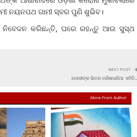
ଙ୍କ ଆଶୀର୍ବାଦରେ ଓଡ଼ିଶା କରୋନା ମୁକାବିଲାରେ
ାମୀ ନୟନପଥ ଗାମୀ ସ୍ବର ପୁଣି ଶୁଭିବ।
ନିବେଦନ କରିଛନ୍ତି, ଘରେ ରହନ୍ତୁ ଆଉ ସୁସ୍ଥ
NEXT POST
ମୋଦୀଙ୍କ ଭିତର ମଣିଷପଣିଆ ଏମିତି
More From Author