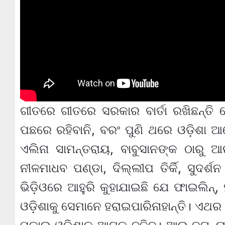
ଗୀତରେ ଗୀତରେ ସରକାର ବାର୍ତା ରଖିଛନ୍ତି
ପଛରେ ରହିବାନି, ବରଂ ପୁଣି ଥରେ ଓଡ଼ିଶା ଆ
ଏଲିନା ସାମନ୍ତରାୟ, ବାବୁସାନଙ୍କ ଠାରୁ ଆ
ନୀଳମାଧବ ପଣ୍ଡା, ଦିଲ୍ଲୀପ ତିର୍କି, ସୁଦର୍
ଭିଡ଼ିଓରେ ଆହୁରି କୁହାଯାଇଛି ଯେ ଫାଇଲିନ୍, 
ଓଡ଼ିଶାକୁ ସେମାନେ ହରାଇପାରିନାହାନ୍ତି। ଏଥର