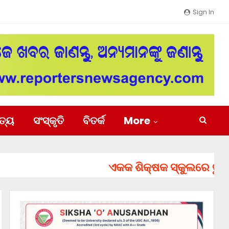
Sign In
ିତ୍ୟ
ସଂସ୍କୃତି
ବିତର୍କ
More
ଏକକ ଶିକ୍ଷକ ସ୍କୁଲରେ ତୁରନ୍ତ ନ