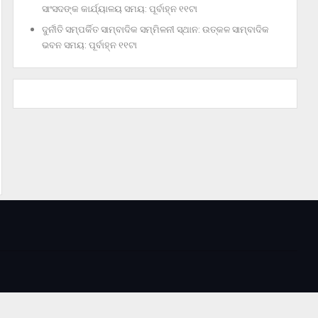
ସାଂସଦଙ୍କ କାର୍ଯ୍ୟାଳୟ ସମୟ: ପୂର୍ବାହ୍ନ ୧୧ଟା
ଦୁର୍ନୀତି ସମ୍ପର୍କିତ ସାମ୍ବାଦିକ ସମ୍ମିଳନୀ ସ୍ଥାନ: ଉତ୍କଳ ସାମ୍ବାଦିକ
ଭବନ ସମୟ: ପୂର୍ବାହ୍ନ ୧୧ଟା