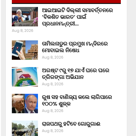
ଆଇଆଇଟି ଦିଲ୍ଲୀ ସମାବର୍ତ୍ତନରେ
‘ବିକଶିତ ଭାରତ’ ପାଇଁ
ପ୍ରଧାନମନ୍ତ୍ରୀ…
Aug 8, 2026
ତାମିଲନାଡୁର ପ୍ରମୁଖ ମନ୍ଦିରରେ
ମୋବାଇଲ ନିଷେଧ
Aug 8, 2026
ଅଗଷ୍ଟ ୯ରୁ ୧୭ ଯାଏଁ ଘରେ ଘରେ
ତ୍ରିରଙ୍ଗା ଅଭିଯାନ
Aug 8, 2026
ରୁଷ ସହ ବାଣିଜ୍ୟ କଲେ ଲାଗିପାରେ
୧୦୦% ଶୁଳ୍କ
Aug 8, 2026
ରାଜପଥରୁ ହଟିବେ ଗୋରୁଗାଈ
Aug 8, 2026