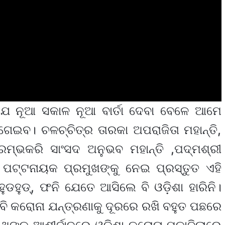
 ଯେ ନୂଆ ସକାଳ ନୂଆ ବାର୍ତା ଦେବା ବେଳେ ଆମେ
ଗେଇବ। ଚଳଚ୍ଚିତ୍ର ତାରକା ଅପରାଜିତା ମହାନ୍ତି,
ରମ୍ଭକରି ସାଂସଦ ଅନୁଭବ ମହାନ୍ତି ,ପଦ୍ମଶ୍ରୀ
ଶନ ପଟ୍ଟନାୟକ ପ୍ରମୁଖଙ୍କୁ ନେଇ ପ୍ରସ୍ତୁତ ଏହି
ହୁଡହୁଡ୍, ଫନି ଯେତେ ଆସିଲେ ବି ଓଡ଼ିଶା ହାରିନି।
 ବି କରୋନା ଯନ୍ତ୍ରଣାକୁ ଦୂରରେ ରଖି ବହୁତ ପଛରେ