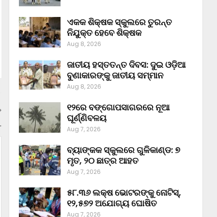
ଏକକ ଶିକ୍ଷକ ସ୍କୁଲରେ ତୁରନ୍ତ
ନିଯୁକ୍ତ ହେବେ ଶିକ୍ଷକ
Aug 8, 2026
ଜାତୀୟ ହସ୍ତତନ୍ତ ଦିବସ: ଦୁଇ ଓଡ଼ିଆ
ବୁଣାକାରଙ୍କୁ ଜାତୀୟ ସମ୍ମାନ
Aug 8, 2026
୧୨ରେ ବଙ୍ଗୋପସାଗରରେ ନୂଆ
ଘୂର୍ଣ୍ଣିବଳୟ
…
Aug 7, 2026
ବ୍ୟାଙ୍କକ ସ୍କୁଲରେ ଗୁଳିକାଣ୍ଡ: ୭
ମୃତ, ୨୦ ଛାତ୍ର ଆହତ
Aug 7, 2026
୫୮.୩୬ ଲକ୍ଷ ଭୋଟରଙ୍କୁ ନୋଟିସ୍‌,
୧୨,୫୭୨ ଅଯୋଗ୍ୟ ଘୋଷିତ
Aug 7, 2026