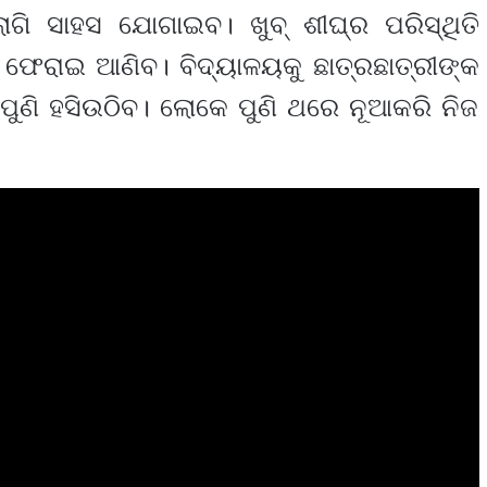
ାଗି ସାହସ ଯୋଗାଇବ। ଖୁବ୍ ଶୀଘ୍ର ପରିସ୍ଥିତି
 ଫେରାଇ ଆଣିବ। ବିଦ୍ୟାଳୟକୁ ଛାତ୍ରଛାତ୍ରୀଙ୍କ
ପୁଣି ହସିଉଠିବ। ଲୋକେ ପୁଣି ଥରେ ନୂଆକରି ନିଜ