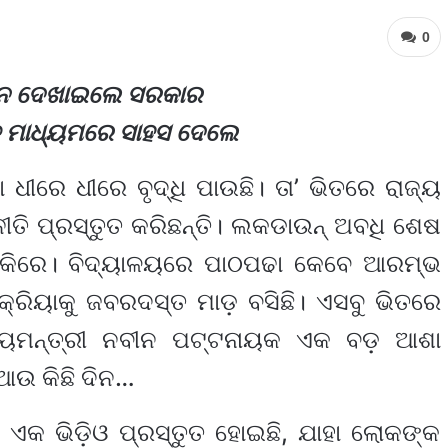
0
ବପ୍ନ ଦେଖାଇଲେ ସରକାର
ୀତ ମାଧ୍ୟମରେ ସାହସ ଦେଲେ
 ଧୀରେ ଧୀରେ ବୃଦ୍ଧି ପାଉଛି। ତା’ ଭିତରେ ରାଜ୍ୟ
ୀତି ପ୍ରସ୍ତୁତ କରିଛନ୍ତି। ଲକଡାଉନ୍ ଅବଧି ଶେଷ
ାଛକିରେ। ବିଦ୍ୟାଳୟରେ ପାଠପଢା କେବେ ଆରମ୍ଭ
ରକ୍ରିୟାକୁ ଜବରଦସ୍ତ ମାଡ଼ ବସିଛି। ଏସବୁ ଭିତରେ
ଖ୍ୟମନ୍ତ୍ରୀ ନବୀନ ପଟ୍ଟନାୟକ ଏକ ବଡ଼ ଆଶା
 ଆଉ କିଛି ଦିନ…
କ ଭିଡ଼ିଓ ପ୍ରସ୍ତୁତ ହୋଇଛି, ଯାହା ଲୋକଙ୍କ