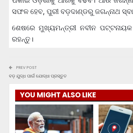
ପକାଇ ଓଡ଼ିଶାକୁ ଆଗକୁ ବଢିବ। ଆଉ ଜଗନ୍ନାଥ
ସଫଳ ହେବ, ପୁରୀ ବଡ଼ଦାଣ୍ଡରୁ ଜଗନ୍ନାଥ ସ୍ବ
ଶେଷରେ ମୁଖ୍ୟମନ୍ତ୍ରୀ ନବୀନ ପଟ୍ଟନାୟକ 
ରହନ୍ତୁ।
PREV POST
ବଡ଼ ଯୁଦ୍ଧ ପାଇଁ ଯୋଦ୍ଧା ପ୍ରସ୍ତୁତ
YOU MIGHT ALSO LIKE