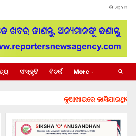
Sign In
ିତ୍ୟ
ସଂସ୍କୃତି
ବିତର୍କ
More
କୁଆଖାଇରେ ଭାସିଯାଇଥିବା ୨ ଯୁବ