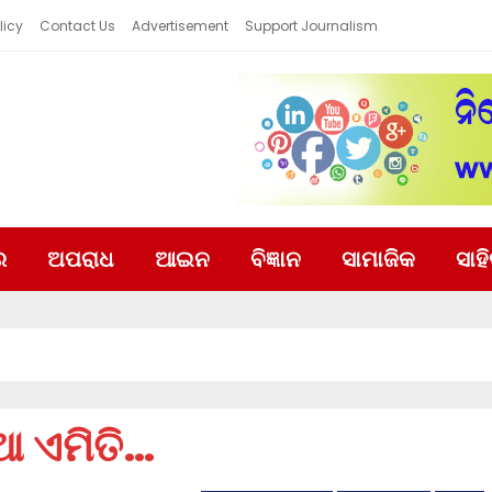
licy
Contact Us
Advertisement
Support Journalism
ର
ଅପରାଧ
ଆଇନ
ବିଜ୍ଞାନ
ସାମାଜିକ
ସାହ
ଆ ଏମିତି…