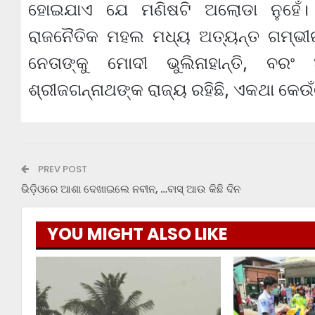
ହୋଇଯାଏ ଯେ ମଣିଷଟି ଅଲୋଡା ନୁହେଁ।
ରାଜନୈତିକ ମହଲ ମଧ୍ୟ ଅତ୍ୟନ୍ତ ଗମ୍ଭୀରତ
ନେତାଙ୍କୁ ମୋଦୀ ଭୁଲିନାହାନ୍ତି, ବର
ଶ୍ରୀଜଗନ୍ନାଥଙ୍କ ରାଜ୍ୟ ରହିଛି, ଏକଥା କେଉଁଠ
PREV POST
ଭିଡ଼ିଓରେ ଆଶା ଦେଖାଇଲେ ନବୀନ, …ବାସ୍ ଆଉ କିଛି ଦିନ
YOU MIGHT ALSO LIKE