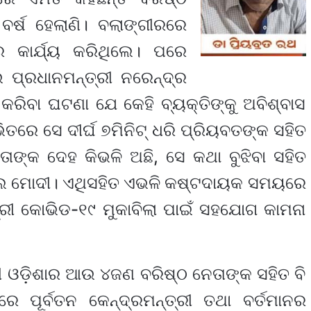
ର୍ଷ ହେଲାଣି। ବଲାଙ୍ଗୀରରେ
େ କାର୍ଯ୍ୟ କରିଥିଲେ। ପରେ
ଇ ପ୍ରଧାନମନ୍ତ୍ରୀ ନରେନ୍ଦ୍ର
କରିବା ଘଟଣା ଯେ କେହି ବ୍ୟକ୍ତିଙ୍କୁ ଅବିଶ୍ବାସ
ତରେ ସେ ଦୀର୍ଘ ୭ମିନିଟ୍ ଧରି ପ୍ରିୟବତଙ୍କ ସହିତ
ତାଙ୍କ ଦେହ କିଭଳି ଅଛି, ସେ କଥା ବୁଝିବା ସହିତ
ିଲେ ମୋଦୀ। ଏଥିସହିତ ଏଭଳି କଷ୍ଟଦାୟକ ସମୟରେ
୍ରୀ କୋଭିଡ-୧୯ ମୁକାବିଲା ପାଇଁ ସହଯୋଗ କାମନା
ୀ ଓଡ଼ିଶାର ଆଉ ୪ଜଣ ବରିଷ୍ଠ ନେତାଙ୍କ ସହିତ ବି
େ ପୂର୍ବତନ କେନ୍ଦ୍ରମନ୍ତ୍ରୀ ତଥା ବର୍ତମାନର