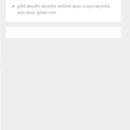
ଦୁର୍ନୀତି ସମ୍ପର୍କିତ ସାମ୍ବାଦିକ ସମ୍ମିଳନୀ ସ୍ଥାନ: ଉତ୍କଳ ସାମ୍ବାଦିକ
ଭବନ ସମୟ: ପୂର୍ବାହ୍ନ ୧୧ଟା