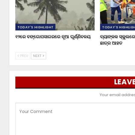
TODAY'S HIGHLIGHT
TODAY'S HIGHLIG
୧୨ରେ ବଙ୍ଗୋପସାଗରରେ ନୂଆ ଘୂର୍ଣ୍ଣିବଳୟ
ବ୍ୟାଙ୍କକ ସ୍କୁଲରେ 
ଛାତ୍ର ଆହତ
PREV
NEXT
LEAVE
Your email address