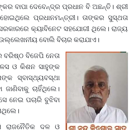
୍କର ବାପା ଦେବେନ୍ଦ୍ର ପ୍ରଧାନ ବି ଅଛନ୍ତି। ଶ୍ରୀ
ୋଇଥିଲେ ପ୍ରଧାନମନ୍ତ୍ରୀ। ତାଙ୍କର ସୁସ୍ଥତା
 ସରକାରରେ କ୍ୟାବିନେଟ ସହଯୋଗୀ ଥିଲେ। ରାଜ୍ୟ
ଉଲ୍ଲେଖନୀୟ ବୋଲି ବିଚାର କରାଯାଏ।
 ବରିଷ୍ଠ ବିଜେପି ନେତା
କଳସ ଓ କିଶନ ସାହୁଙ୍କ
୍କ ସ୍ବାସ୍ଥ୍ୟବସ୍ଥା
 ଜାଣିବାକୁ ଚାହିଁଥିଲେ।
େ ନେଇ ପଚାରି ବୁଝିବା
ିଥିଲେ।
ି ରାଜନୈତିକ ଦଳ ଓ