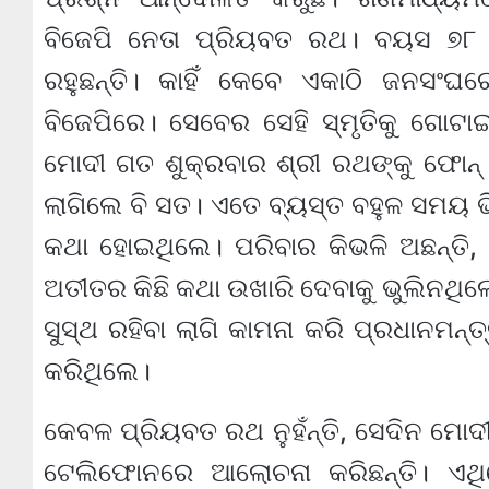
ବିଜେପି ନେତା ପ୍ରିୟବତ ରଥ। ବୟସ ୭୮ ବ
ରହୁଛନ୍ତି। କାହିଁ କେବେ ଏକାଠି ଜନସଂଘର
ବିଜେପିରେ। ସେବେର ସେହି ସ୍ମୃତିକୁ ଗୋଟା
ମୋଦୀ ଗତ ଶୁକ୍ରବାର ଶ୍ରୀ ରଥଙ୍କୁ ଫୋନ୍ 
ଲାଗିଲେ ବି ସତ। ଏତେ ବ୍ୟସ୍ତ ବହୁଳ ସମୟ ଭି
କଥା ହୋଇଥିଲେ। ପରିବାର କିଭଳି ଅଛନ୍ତି, 
ଅତୀତର କିଛି କଥା ଉଖାରି ଦେବାକୁ ଭୁଲିନଥ
ସୁସ୍ଥ ରହିବା ଲାଗି କାମନା କରି ପ୍ରଧାନମନ୍ତ
କରିଥିଲେ।
କେବଳ ପ୍ରିୟବତ ରଥ ନୁହଁନ୍ତି, ସେଦିନ ମୋଦ
ଟେଲିଫୋନରେ ଆଲୋଚନା କରିଛନ୍ତି। ଏଥିର