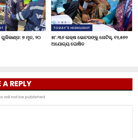
HT
TODAY'S HIGHLIGHT
ଗୁଳିକାଣ୍ଡ: ୭ ମୃତ, ୨୦
୫୮.୩୬ ଲକ୍ଷ ଭୋଟରଙ୍କୁ ନୋଟିସ୍‌, ୧୨,୫୭୨
ଅଯୋଗ୍ୟ ଘୋଷିତ
 A REPLY
 will not be published.