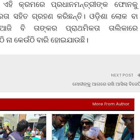
 ଏହି କ୍ରମରେ ପ୍ରଧାନମନ୍ତ୍ରୀଙ୍କ ଫୋନକୁ
ା ସହିତ ଗ୍ରହଣ କରିଛନ୍ତି। ଓଡ଼ିଶା ଲୋକ ବା
ଂ ଆଜି ବି ତାଙ୍କର ପ୍ରାଥମିକତା ତାଲିକାରେ
ି ନା କେଉଁଠି ବାରି ହୋଇଯାଉଛି।
NEXT POST
ମୋଦୀଙ୍କୁ ଆଗରେ ରଖି ଆସିଲା ବିଜେପ
More From Author