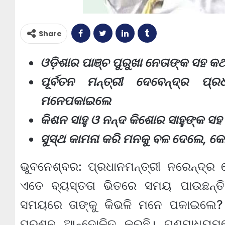
Share
ଓଡ଼ିଶାର ପାଞ୍ଚ ପୁରୁଖା ନେତାଙ୍କ ସହ କ
ପୂର୍ବତନ ମନ୍ତ୍ରୀ ଦେବେନ୍ଦ୍ର ପ୍
ମନେପକାଇଲେ
କିଶନ ସାହୁ ଓ ନନ୍ଦ କିଶୋର ସାହୁଙ୍କ 
ସୁସ୍ଥ କାମନା କରି ମନକୁ ବଳ ଦେଲେ, କେ
ଭୁବନେଶ୍ବର: ପ୍ରଧାନମନ୍ତ୍ରୀ ନରେନ୍ଦ୍ର ମ
ଏତେ ବ୍ୟସ୍ତତା ଭିତରେ ସମୟ ପାଉଛନ୍ତ
ସମୟରେ ତାଙ୍କୁ କିଭଳି ମନେ ପକାଇଲେ?
ପ୍ରଶ୍ନ ଆନ୍ଦୋଳିତ କରୁଛି। ଗଣମାଧ୍ୟମର