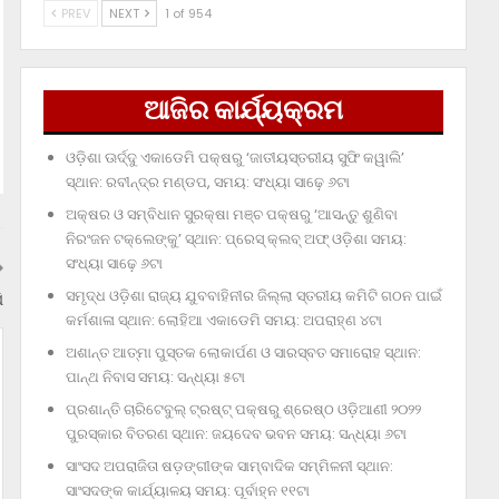
PREV
NEXT
1 of 954
ଆଜିର କାର୍ଯ୍ୟକ୍ରମ
ଓଡ଼ିଶା ଊର୍ଦ୍ଦୁ ଏକାଡେମି ପକ୍ଷରୁ ‘ଜାତୀୟସ୍ତରୀୟ ସୁଫି କୱାଲି’
ସ୍ଥାନ: ରବୀନ୍ଦ୍ର ମଣ୍ଡପ, ସମୟ: ସଂଧ୍ୟା ସାଢ଼େ ୬ଟା
ଅକ୍ଷର ଓ ସମ୍ବିଧାନ ସୁରକ୍ଷା ମଞ୍ଚ ପକ୍ଷରୁ ‘ଆସନ୍ତୁ ଶୁଣିବା
ନିରଂଜନ ଟକ୍‌ଲେଙ୍କୁ’ ସ୍ଥାନ: ପ୍ରେସ୍‌ କ୍ଲବ୍‌ ଅଫ୍‌ ଓଡ଼ିଶା ସମୟ:
ସଂଧ୍ୟା ସାଢ଼େ ୬ଟା
ସମୃଦ୍ଧ ଓଡ଼ିଶା ରାଜ୍ୟ ଯୁବବାହିନୀର ଜିଲ୍ଲା ସ୍ତରୀୟ କମିଟି ଗଠନ ପାଇଁ
ି
କର୍ମଶାଳା ସ୍ଥାନ: ଲୋହିଆ ଏକାଡେମି ସମୟ: ଅପରାହ୍‌ଣ ୪ଟା
ଅଶାନ୍ତ ଆତ୍ମା ପୁସ୍ତକ ଲୋକାର୍ପଣ ଓ ସାରସ୍ବତ ସମାରୋହ ସ୍ଥାନ:
ପାନ୍ଥ ନିବାସ ସମୟ: ସନ୍ଧ୍ୟା ୫ଟା
ପ୍ରଶାନ୍ତି ଚାରିଟେବୁଲ୍‌ ଟ୍ରଷ୍ଟ୍‌ ପକ୍ଷରୁ ଶ୍ରେଷ୍ଠ ଓଡ଼ିଆଣୀ ୨୦୨୨
ପୁରସ୍କାର ବିତରଣ ସ୍ଥାନ: ଜୟଦେବ ଭବନ ସମୟ: ସନ୍ଧ୍ୟା ୬ଟା
ସାଂସଦ ଅପରାଜିତା ଷଡ଼ଙ୍ଗୀଙ୍କ ସାମ୍ବାଦିକ ସମ୍ମିଳନୀ ସ୍ଥାନ:
ସାଂସଦଙ୍କ କାର୍ଯ୍ୟାଳୟ ସମୟ: ପୂର୍ବାହ୍ନ ୧୧ଟା