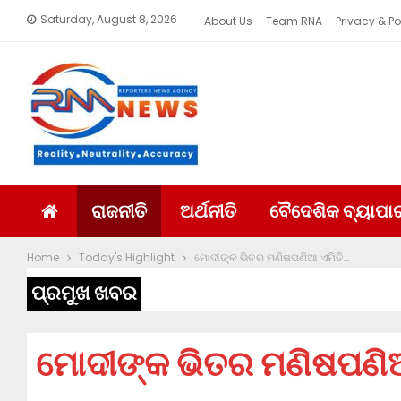
Saturday, August 8, 2026
About Us
Team RNA
Privacy & Po
ରାଜନୀତି
ଅର୍ଥନୀତି
ବୈଦେଶିକ ବ୍ୟାପା
Home
Today's Highlight
ମୋଦୀଙ୍କ ଭିତର ମଣିଷପଣିଆ ଏମିତି…
ପ୍ରମୁଖ ଖବର
ମୋଦୀଙ୍କ ଭିତର ମଣିଷପଣି