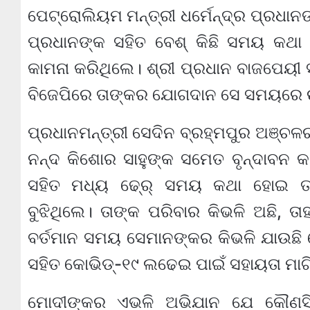
ପେଟ୍ରୋଲିୟମ ମନ୍ତ୍ରୀ ଧର୍ମେନ୍ଦ୍ର ପ୍ରଧାନଙ
ପ୍ରଧାନଙ୍କ ସହିତ ବେଶ୍ କିଛି ସମୟ କଥା ହ
କାମନା କରିଥିଲେ। ଶ୍ରୀ ପ୍ରଧାନ ବାଜପେୟୀ
ବିଜେପିରେ ତାଙ୍କର ଯୋଗଦାନ ସେ ସମୟରେ 
ପ୍ରଧାନମନ୍ତ୍ରୀ ସେଦିନ ବ୍ରହ୍ମପୁର ଅଞ୍ଚଳର
ନନ୍ଦ କିଶୋର ସାହୁଙ୍କ ସମେତ ବୃନ୍ଦାବନ 
ସହିତ ମଧ୍ୟ ଢେ୍ର୍ ସମୟ କଥା ହୋଇ ତାଙ
ବୁଝିଥିଲେ। ତାଙ୍କ ପରିବାର କିଭଳି ଅଛି, ତାହା
ବର୍ତମାନ ସମୟ ସେମାନଙ୍କର କିଭଳି ଯାଉଛି ସ
ସହିତ କୋଭିଡ୍-୧୯ ଲଢେଇ ପାଇଁ ସହାୟତା ମାଗ
ମୋଦୀଙ୍କର ଏଭଳି ଅଭିଯାନ ଯେ କୌଣସ