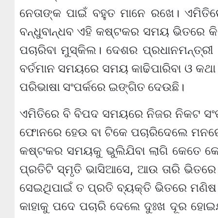
ନେତାଙ୍କ ପାଇଁ ବହୁତ ମାନେ ରଖେ। ଏମିତି
ବନ୍ଧୁବାନ୍ଧବ ଏହି କଷ୍ଟକର ସମୟ ଭିତରେ କିଭ
ପଚାରିବା ମୁସ୍କିଲ। ଦେଶର ପ୍ରଧାନମନ୍ତ୍ରୀ ମ
ବର୍ତମାନ ସମୟରେ ସମୟ କାଢିପାରିବା ଓ କଥା ହ
ପରିଭାଷା ସଂପର୍କରେ ଇଙ୍ଗିତ ଦେଉଛି।
ଏମିତିରେ ବି ବିପଦ ସମୟରେ ନିଜର ନିକଟ ସଂପର୍
ଫୋନରେ ହେଉ ବା ଟିକେ ପଚାରିଦେଲେ ମନର
କଷ୍ଟକର ସମୟକୁ ଭୁଲିଯିବା ଲାଗି କେତେ କ
ପ୍ରତିଟି ସ୍ମୃତି ଭାସିଆସେ, ଆଉ ତାରି ଭିତ
ସେଇଥିପାଇଁ ତ ପ୍ରତି ବ୍ୟକ୍ତି ଭିତରେ ମଣିଷ
କାହାକୁ ପଦେ ପଚାରି ଦେଲେ ଦୁଃଖ ଦୂର ହୋଇ