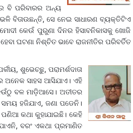
ରେ ବି ପରିବାରର ଅନ୍ୟ
ଳି ବିତାଉଛନ୍ତି, ସେ ନେଇ ସାଧାରଣ ବ୍ୟକ୍ତିଟିଏ
ୋଦୀ କେଉଁ ପୁରୁଣା ଦିନର ହିସାବନିକାସକୁ ଖୋଜି
େବା ଘଟଣା ନିଶ୍ଚିତ ଭାବେ ରାଜନୀତିର ପରିବର୍ତିତ
କୀୟ, ଶୁଭେଚ୍ଛୁ, ପରାମର୍ଶଦାତା
େ ଅନେକ ସାହସ ଆସିଯାଏ। ଏହି
େଉଁଠୁ ବଳ ମାଡ଼ିଆସେ। ଅତୀତର
ରେ ସମୟ ହଜିଯାଏ, ଜଣା ପଡେନି।
 ପଣିଆ କଥା କୁହାଯାଇଛି। କେହି
ଯାଏନି, ବରଂ ଏକଥା ପ୍ରମାଣିତ