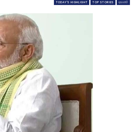
TODAY'S HIGHLIGHT
TOP STORIES
ରାଜନୀତି