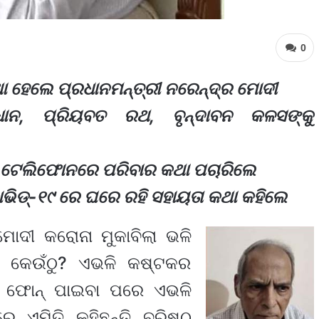
0
ଥା ହେଲେ ପ୍ରଧାନମନ୍ତ୍ରୀ ନରେନ୍ଦ୍ର ମୋଦୀ
ରଧାନ, ପ୍ରିୟବତ ରଥ, ବୃନ୍ଦାବନ କଳସଙ୍କୁ
ସହ ଟେଲିଫୋନରେ ପରିବାର କଥା ପଚାରିଲେ
ାଭିଡ୍-୧୯ ରେ ଘରେ ରହି ସହାୟତା କଥା କହିଲେ
ୋଦୀ କରୋନା ମୁକାବିଲା ଭଳି
ି କେଉଁଠୁ? ଏଭଳି କଷ୍ଟକର
 ଫୋନ୍ ପାଇବା ପରେ ଏଭଳି
େ ଏମିତି କହିଛନ୍ତି ବରିଷ୍ଠ