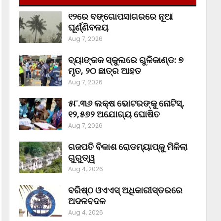
୧୨ରେ ବଙ୍ଗୋପସାଗରରେ ନୂଆ
ଘୂର୍ଣ୍ଣିବଳୟ
Aug 7, 2026
ବ୍ୟାଙ୍କକ ସ୍କୁଲରେ ଗୁଳିକାଣ୍ଡ: ୭
ମୃତ, ୨୦ ଛାତ୍ର ଆହତ
Aug 7, 2026
୫୮.୩୬ ଲକ୍ଷ ଭୋଟରଙ୍କୁ ନୋଟିସ୍‌,
୧୨,୫୭୨ ଅଯୋଗ୍ୟ ଘୋଷିତ
Aug 7, 2026
ଗଜପତି ବିକାଶ ରୋଡମ୍ୟାପ୍‌କୁ ମିଳିଲା
ଗୁରୁତ୍ୱ
Aug 4, 2026
ବରିଷ୍ଠ ଓଏଏସ୍‌ ଅଧିକାରୀସ୍ତରରେ
ଅଦଳବଦଳ
Aug 4, 2026