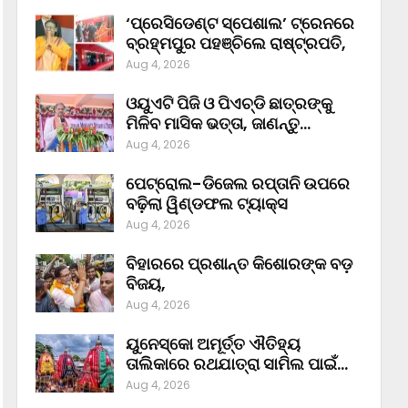
‘ପ୍ରେସିଡେଣ୍ଟ ସ୍ପେଶାଲ’ ଟ୍ରେନରେ
ବ୍ରହ୍ମପୁର ପହଞ୍ଚିଲେ ରାଷ୍ଟ୍ରପତି,
Aug 4, 2026
ଓୟୁଏଟି ପିଜି ଓ ପିଏଚ୍‌ଡି ଛାତ୍ରଙ୍କୁ
ମିଳିବ ମାସିକ ଭତ୍ତା, ଜାଣନ୍ତୁ…
Aug 4, 2026
ପେଟ୍ରୋଲ-ଡିଜେଲ ରପ୍ତାନି ଉପରେ
ବଢ଼ିଲା ୱିଣ୍ଡଫଲ ଟ୍ୟାକ୍ସ
Aug 4, 2026
ବିହାରରେ ପ୍ରଶାନ୍ତ କିଶୋରଙ୍କ ବଡ଼
ବିଜୟ,
Aug 4, 2026
ୟୁନେସ୍କୋ ଅମୂର୍ତ୍ତ ଐତିହ୍ୟ
ତାଲିକାରେ ରଥଯାତ୍ରା ସାମିଲ ପାଇଁ…
Aug 4, 2026