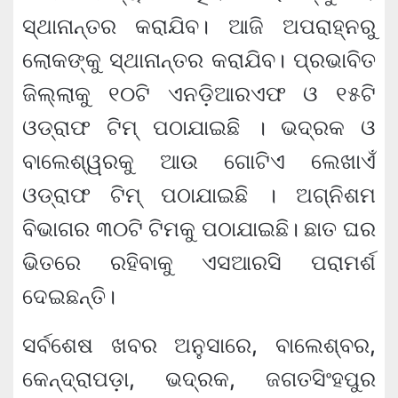
ସ୍ଥାନାନ୍ତର କରାଯିବ। ଆଜି ଅପରାହ୍ନରୁ
ଲୋକଙ୍କୁ ସ୍ଥାନାନ୍ତର କରାଯିବ। ପ୍ରଭାବିତ
ଜିଲ୍ଲାକୁ ୧୦ଟି ଏନଡ଼ିଆରଏଫ ଓ ୧୫ଟି
ଓଡ୍ରାଫ ଟିମ୍ ପଠାଯାଇଛି । ଭଦ୍ରକ ଓ
ବାଲେଶ୍ୱରକୁ ଆଉ ଗୋଟିଏ ଲେଖାଏଁ
ଓଡ୍ରାଫ ଟିମ୍ ପଠାଯାଇଛି । ଅଗ୍ନିଶମ
ବିଭାଗର ୩୦ଟି ଟିମକୁ ପଠାଯାଇଛି। ଛାତ ଘର
ଭିତରେ ରହିବାକୁ ଏସଆରସି ପରାମର୍ଶ
ଦେଇଛନ୍ତି।
ସର୍ବଶେଷ ଖବର ଅନୁସାରେ, ବାଲେଶ୍ବର,
କେନ୍ଦ୍ରାପଡ଼ା, ଭଦ୍ରକ, ଜଗତସିଂହପୁର