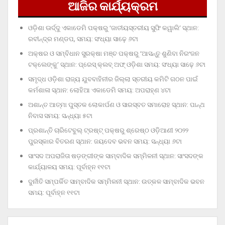
ଆଜିର କାର୍ଯ୍ୟକ୍ରମ
ଓଡ଼ିଶା ଊର୍ଦ୍ଦୁ ଏକାଡେମି ପକ୍ଷରୁ ‘ଜାତୀୟସ୍ତରୀୟ ସୁଫି କୱାଲି’ ସ୍ଥାନ:
ରବୀନ୍ଦ୍ର ମଣ୍ଡପ, ସମୟ: ସଂଧ୍ୟା ସାଢ଼େ ୬ଟା
ଅକ୍ଷର ଓ ସମ୍ବିଧାନ ସୁରକ୍ଷା ମଞ୍ଚ ପକ୍ଷରୁ ‘ଆସନ୍ତୁ ଶୁଣିବା ନିରଂଜନ
ଟକ୍‌ଲେଙ୍କୁ’ ସ୍ଥାନ: ପ୍ରେସ୍‌ କ୍ଲବ୍‌ ଅଫ୍‌ ଓଡ଼ିଶା ସମୟ: ସଂଧ୍ୟା ସାଢ଼େ ୬ଟା
ସମୃଦ୍ଧ ଓଡ଼ିଶା ରାଜ୍ୟ ଯୁବବାହିନୀର ଜିଲ୍ଲା ସ୍ତରୀୟ କମିଟି ଗଠନ ପାଇଁ
କର୍ମଶାଳା ସ୍ଥାନ: ଲୋହିଆ ଏକାଡେମି ସମୟ: ଅପରାହ୍‌ଣ ୪ଟା
ଅଶାନ୍ତ ଆତ୍ମା ପୁସ୍ତକ ଲୋକାର୍ପଣ ଓ ସାରସ୍ବତ ସମାରୋହ ସ୍ଥାନ: ପାନ୍ଥ
ନିବାସ ସମୟ: ସନ୍ଧ୍ୟା ୫ଟା
ପ୍ରଶାନ୍ତି ଚାରିଟେବୁଲ୍‌ ଟ୍ରଷ୍ଟ୍‌ ପକ୍ଷରୁ ଶ୍ରେଷ୍ଠ ଓଡ଼ିଆଣୀ ୨୦୨୨
ପୁରସ୍କାର ବିତରଣ ସ୍ଥାନ: ଜୟଦେବ ଭବନ ସମୟ: ସନ୍ଧ୍ୟା ୬ଟା
ସାଂସଦ ଅପରାଜିତା ଷଡ଼ଙ୍ଗୀଙ୍କ ସାମ୍ବାଦିକ ସମ୍ମିଳନୀ ସ୍ଥାନ: ସାଂସଦଙ୍କ
କାର୍ଯ୍ୟାଳୟ ସମୟ: ପୂର୍ବାହ୍ନ ୧୧ଟା
ଦୁର୍ନୀତି ସମ୍ପର୍କିତ ସାମ୍ବାଦିକ ସମ୍ମିଳନୀ ସ୍ଥାନ: ଉତ୍କଳ ସାମ୍ବାଦିକ ଭବନ
ସମୟ: ପୂର୍ବାହ୍ନ ୧୧ଟା