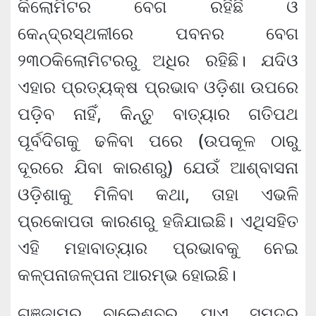
କିଲୋମିଟର ବେଗ ରହିଛି ଓ
କେନ୍ଦ୍ରସ୍ଥଳୀରେ ପବନର ବେଗ
୨୩୦କିଲୋମିଟରରୁ ଅଧିର ରହିଛି। ଯଦିଓ
ଏହାର ପ୍ରତ୍ୟକ୍ଷ ପ୍ରଭାବ ଓଡ଼ିଶା ଉପରେ
ପଡ଼ିବ ନାହିଁ, କିନ୍ତୁ ବାତ୍ୟାର ଗତିପଥ
ପୂର୍ବଦିଗକୁ ଢଳିବା ପରେ (ଉପକୂଳ ଠାରୁ
ଦୂରରେ ଯିବା କାରଣରୁ) ଯେଉଁ ଆଶ୍ବାସନା
ଓଡ଼ିଶାକୁ ମିଳିବା କଥା, ତାହା ଏଭଳି
ପ୍ରକୋପତା କାରଣରୁ ହଜିଯାଇଛି। ଏଥିସହିତ
ଏହି ମହାବାତ୍ୟାର ପ୍ରଭାବକୁ ନେଇ
କଳ୍ପନାଜଳ୍ପନା ଆରମ୍ଭ ହୋଇଛି।
ଗଞ୍ଜାମରୁ ବାଲେଶ୍ବର ଯାଏ ସମୁଦ୍ର