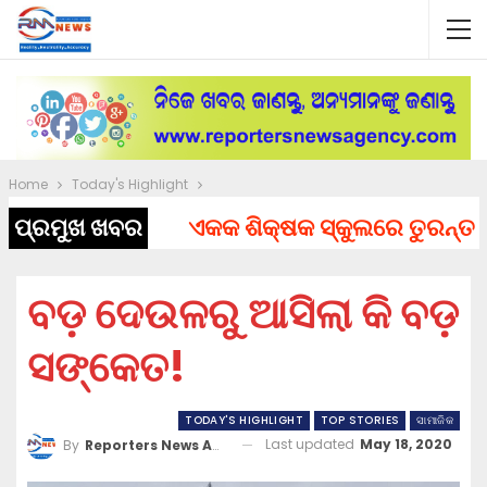
Home
Today's Highlight
ପ୍ରମୁଖ ଖବର
ଏକକ ଶିକ୍ଷକ ସ୍କୁଲରେ ତୁରନ୍ତ ନିଯୁକ
ବଡ଼ ଦେଉଳରୁ ଆସିଲା କି ବଡ଼
ସଙ୍କେତ!
TODAY'S HIGHLIGHT
TOP STORIES
ସାମାଜିକ
Last updated
May 18, 2020
By
Reporters News Agency