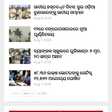
ଜାତୀୟ ହସ୍ତତନ୍ତ ଦିବସ: ଦୁଇ ଓଡ଼ିଆ
ବୁଣାକାରଙ୍କୁ ଜାତୀୟ ସମ୍ମାନ
Aug 8, 2026
୧୨ରେ ବଙ୍ଗୋପସାଗରରେ ନୂଆ
ଘୂର୍ଣ୍ଣିବଳୟ
Aug 7, 2026
ବ୍ୟାଙ୍କକ ସ୍କୁଲରେ ଗୁଳିକାଣ୍ଡ: ୭ ମୃତ,
୨୦ ଛାତ୍ର ଆହତ
Aug 7, 2026
୫୮.୩୬ ଲକ୍ଷ ଭୋଟରଙ୍କୁ ନୋଟିସ୍‌,
୧୨,୫୭୨ ଅଯୋଗ୍ୟ ଘୋଷିତ
Aug 7, 2026
PREV
NEXT
1 of 955