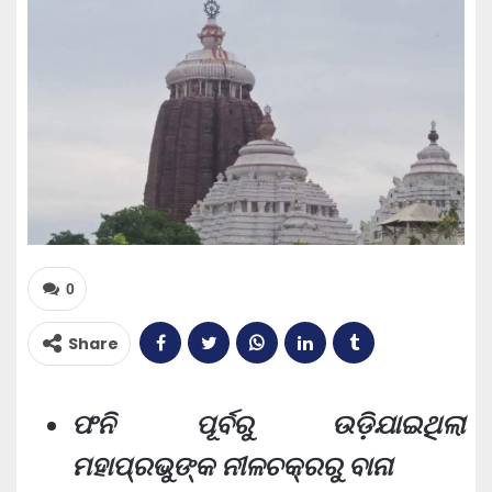
0
Share
ଫନି ପୂର୍ବରୁ ଉଡ଼ିଯାଇଥିଲା
ମହାପ୍ରଭୁଙ୍କ ନୀଳଚକ୍ରରୁ ବାନା