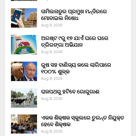
ତାମିଲନାଡୁର ପ୍ରମୁଖ ମନ୍ଦିରରେ
ମୋବାଇଲ ନିଷେଧ
Aug 8, 2026
ଅଗଷ୍ଟ ୯ରୁ ୧୭ ଯାଏଁ ଘରେ ଘରେ
ତ୍ରିରଙ୍ଗା ଅଭିଯାନ
Aug 8, 2026
ରୁଷ ସହ ବାଣିଜ୍ୟ କଲେ ଲାଗିପାରେ
୧୦୦% ଶୁଳ୍କ
Aug 8, 2026
ରାଜପଥରୁ ହଟିବେ ଗୋରୁଗାଈ
Aug 8, 2026
ଏକକ ଶିକ୍ଷକ ସ୍କୁଲରେ ତୁରନ୍ତ ନିଯୁକ୍ତ
ହେବେ ଶିକ୍ଷକ
Aug 8, 2026