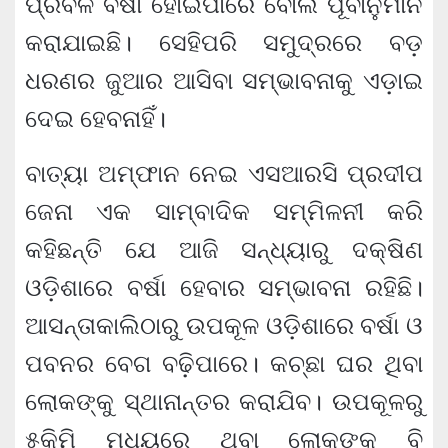
ପ୍ରବଳ ବର୍ଷା ହୋଇପାରେ ବୋଲି ପୂର୍ବାନୁମାନ
କରାଯାଇଛି। ସେହିପରି ସମୁଦ୍ରରେ ବଡ଼
ଧରଣର ଜୁଆର ଆସିବା ସମ୍ଭାବନାକୁ ଏଡ଼ାଇ
ଦେଇ ହେବନାହିଁ।
ବାତ୍ୟା ଅମ୍ଫାନ ନେଇ ଏସଆରସି ପ୍ରଦୀପ
ଜେନା ଏକ ସାମ୍ବାଦିକ ସମ୍ମିଳନୀ କରି
କହିଛନ୍ତି ଯେ ଆଜି ସନ୍ଧ୍ୟାରୁ ଦକ୍ଷିଣ
ଓଡ଼ିଶାରେ ବର୍ଷା ହେବାର ସମ୍ଭାବନା ରହିଛି।
ଆସନ୍ତାକାଲିଠାରୁ ଉପକୂଳ ଓଡ଼ିଶାରେ ବର୍ଷା ଓ
ପବନର ବେଗ ବଢ଼ିପାରେ। କଚ୍ଛା ଘର ଥିବା
ଲୋକଙ୍କୁ ସ୍ଥାନାନ୍ତର କରାଯିବ। ଉପକୂଳରୁ
୫କିମି ମଧ୍ୟରେ ଥିବା ଲୋକଙ୍କୁ ବି