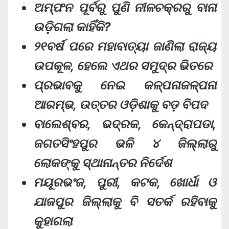
ଅମ୍ଫନ ପୂର୍ବରୁ ପୁଣି ନୀଳଚକ୍ରରୁ ବାନା
ଉଡ଼ିଗଲା କାହିଁକି?
୨୧ବର୍ଷ ପରେ ମହାବାତ୍ୟା ଜାଣିଲା ରାଜ୍ୟ
ଉପକୂଳ, ହେଲେ ଏଥର ସମୁଦ୍ର ଭିତରେ
ପ୍ରଭାବକୁ ନେଇ କଳ୍ପନାଜଳ୍ପନା
ଆରମ୍ଭ, ଉତ୍ତର ଓଡ଼ିଶାକୁ ବଡ଼ ବିପଦ
ବାଲେଶ୍ବର, ଭଦ୍ରକ, କେନ୍ଦ୍ରାପଡା,
ଜଗତସିଂହପୁର ଭଳି ୪ ଜିଲ୍ଲାରୁ
ଲୋକଙ୍କୁ ସ୍ଥାନାନ୍ତର ନିର୍ଦେଶ
ମୟୂରଭଂଜ, ପୁରୀ, କଟକ, ଖୋର୍ଧା ଓ
ଯାଜପୁର ଜିଲ୍ଲାକୁ ବି ସତର୍କ ରହିବାକୁ
କୁହାଗଲା