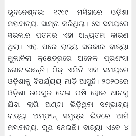
ଭୁବନେଶ୍ବର: ୧୯୯୯ ମସିହାରେ ଓଡ଼ିଶା
ମହାବାତ୍ୟା ସାମ୍ନା କରିଥିଲା। ସେ ସମୟରେ
ସରକାର ପତନର ଏହା ଅନ୍ୟତମ କାରଣ
ଥିଲା। ଏହା ପରେ ରାଜ୍ୟ ସରକାର ବାତ୍ୟା
ମୁକାବିଲା କ୍ଷେତ୍ରରେ ଅନେକ ପ୍ରଶଂସା
ଗୋଟାଇଛନ୍ତି। ଠିକ୍ ଏମିତି ଏକ ସମୟରେ
ଓଡ଼ିଶାକୁ ବିପର୍ଯ୍ୟୟ ମାଡ଼ି ଆସୁଛି। ୨୦୨୦ରେ
ଓଡ଼ିଶା ଉପକୂୁଳ ଦେଇ ଘଷି ହୋଇ ଆଗକୁ
ଯିବା ଲାଗି ଅଣ୍ଟା ଭିଡ଼ିଥିବା ସମ୍ଭାବ୍ୟ
ବାତ୍ୟା ଅମ୍ଫାନ୍ ସମୁଦ୍ର ଭିତରେ ଆଜି
ମହାବାତ୍ୟା ରୂପ ନେଇଛି। ବାତ୍ୟା ଏବେ ୪