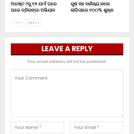
ଅଗଷ୍ଟ ୯ରୁ ୧୭ ଯାଏଁ ଘରେ
ରୁଷ ସହ ବାଣିଜ୍ୟ କଲେ
ଘରେ ତ୍ରିରଙ୍ଗା ଅଭିଯାନ
ଲାଗିପାରେ ୧୦୦% ଶୁଳ୍କ
PREV
NEXT
LEAVE A REPLY
Your email address will not be published.