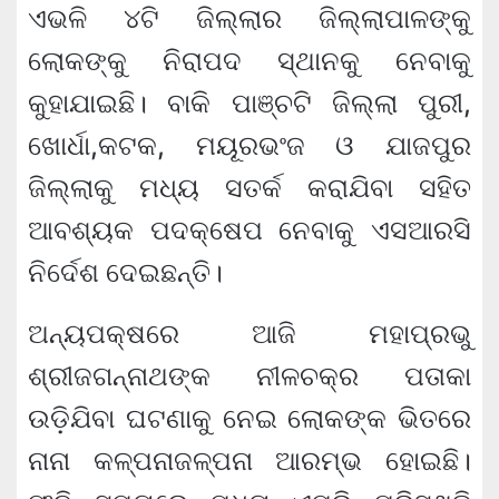
ଏଭଳି ୪ଟି ଜିଲ୍ଲାର ଜିଲ୍ଲାପାଳଙ୍କୁ
ଲୋକଙ୍କୁ ନିରାପଦ ସ୍ଥାନକୁ ନେବାକୁ
କୁହାଯାଇଛି। ବାକି ପାଞ୍ଚଟି ଜିଲ୍ଲା ପୁରୀ,
ଖୋର୍ଧା,କଟକ, ମୟୂରଭଂଜ ଓ ଯାଜପୁର
ଜିଲ୍ଲାକୁ ମଧ୍ୟ ସତର୍କ କରାଯିବା ସହିତ
ଆବଶ୍ୟକ ପଦକ୍ଷେପ ନେବାକୁ ଏସଆରସି
ନିର୍ଦେଶ ଦେଇଛନ୍ତି।
ଅନ୍ୟପକ୍ଷରେ ଆଜି ମହାପ୍ରଭୁ
ଶ୍ରୀଜଗନ୍ନାଥଙ୍କ ନୀଳଚକ୍ର ପତାକା
ଉଡ଼ିଯିବା ଘଟଣାକୁ ନେଇ ଲୋକଙ୍କ ଭିତରେ
ନାନା କଳ୍ପନାଜଳ୍ପନା ଆରମ୍ଭ ହୋଇଛି।