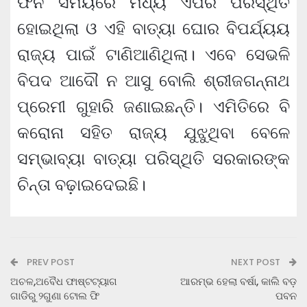
ଫନି ସମୟରେ ମଧ୍ୟ ଏପରି ପରିସ୍ଥିତି
ହୋଇଥିଲା ଓ ଏହି ବାତ୍ୟା ଘୋର ବିପର୍ଯ୍ୟୟ
ରାଜ୍ୟ ପାଇଁ ଟାଣିଆଣିଥିଲା। ଏବେ ସେଭଳି
ବିପଦ ଆଦୌ ନ ଆସୁ ବୋଲି ଶ୍ରୀଜଗନ୍ନାଥ
ପ୍ରେମୀ ଗୁହାରି ଜଣାଇଛନ୍ତି। ଏମିତିରେ ବି
କରୋନା ସହିତ ରାଜ୍ୟ ଯୁଝୁଥିବା ବେଳେ
ସମ୍ଭାବ୍ୟା ବାତ୍ୟା ପରିସ୍ଥିତି ସରକାରଙ୍କ
ଚିନ୍ତା ବଢ଼ାଇଦେଇଛି।
PREV POST
NEXT POST
ଅଚଳ,ଅବୈଧ ଫାଷ୍ଟଟ୍ୟାଗ
ଆରମ୍ଭ ହେଲା ବର୍ଷା, କାଲି ବଡ଼
ଗାଡିରୁ ୨ଗୁଣା ଟୋଲ ଫି
ପବନ