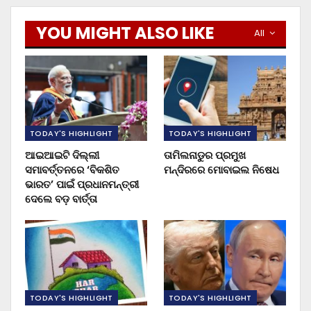
YOU MIGHT ALSO LIKE
All
TODAY'S HIGHLIGHT
TODAY'S HIGHLIGHT
ଆଇଆଇଟି ଦିଲ୍ଲୀ
ତାମିଲନାଡୁର ପ୍ରମୁଖ
ସମାବର୍ତ୍ତନରେ ‘ବିକଶିତ
ମନ୍ଦିରରେ ମୋବାଇଲ ନିଷେଧ
ଭାରତ’ ପାଇଁ ପ୍ରଧାନମନ୍ତ୍ରୀ
ଦେଲେ ବଡ଼ ବାର୍ତ୍ତା
TODAY'S HIGHLIGHT
TODAY'S HIGHLIGHT