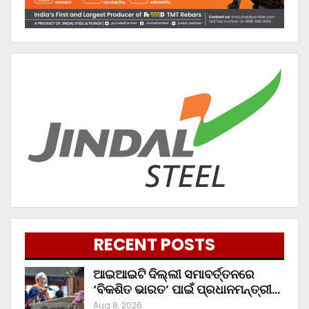
RECENT POSTS
ଆଇଆଇଟି ଦିଲ୍ଲୀ ସମାବର୍ତ୍ତନରେ
‘ବିକଶିତ ଭାରତ’ ପାଇଁ ପ୍ରଧାନମନ୍ତ୍ରୀ…
Aug 8, 2026